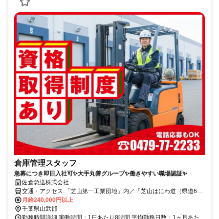
倉庫管理スタッフ
急募につき即日入社可✨大手丸善グループ✨働きやすい職場認証✨
佐倉急送株式会社
交通・アクセス 「芝山第一工業団地」内／「芝山はにわ道（県道62
号）」から車でスグ！
月給240,000円以上
千葉県山武郡
勤務時間詳細 実働時間：1日あたり8時間 平均勤務日数：1ヶ月あた