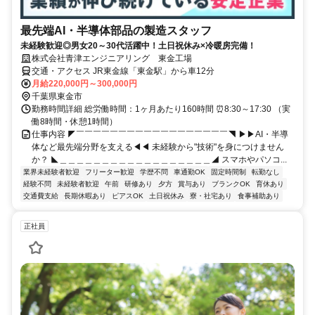
最先端AI・半導体部品の製造スタッフ
未経験歓迎◎男女20～30代活躍中！土日祝休み×冷暖房完備！
株式会社青津エンジニアリング 東金工場
交通・アクセス JR東金線「東金駅」から車12分
月給220,000円～300,000円
千葉県東金市
勤務時間詳細 総労働時間：1ヶ月あたり160時間 ⏰8:30～17:30 （実
働8時間・休憩1時間）
仕事内容 ◤￣￣￣￣￣￣￣￣￣￣￣￣￣￣￣￣￣￣◥ ▶▶AI・半導
体など最先端分野を支える◀◀ 未経験から"技術"を身につけません
か？ ◣＿＿＿＿＿＿＿＿＿＿＿＿＿＿＿＿＿＿◢ スマホやパソコ...
業界未経験者歓迎
フリーター歓迎
学歴不問
車通勤OK
固定時間制
転勤なし
経験不問
未経験者歓迎
午前
研修あり
夕方
賞与あり
ブランクOK
育休あり
交通費支給
長期休暇あり
ピアスOK
土日祝休み
寮・社宅あり
食事補助あり
正社員