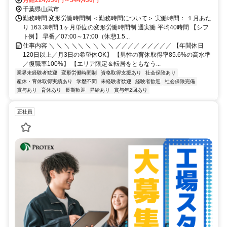
伴う転勤はありません。 ◎マイカー通勤OK
月給224,030円～344,430円
千葉県山武市
勤務時間 変形労働時間制 ＜勤務時間について＞ 実働時間： １月あた
り 163.3時間 1ヶ月単位の変形労働時間制 週実働 平均40時間 【シフ
ト例】 早番／07:00～17:00（休憩1.5...
仕事内容 ＼ ＼ ＼ ＼＼ ＼ ＼ ＼ ＼ ／／／／ ／／／／／ 【年間休日
120日以上／月3日の希望休OK】 【男性の育休取得率85.6%の高水準
／復職率100%】 【エリア限定＆転居をともなう...
業界未経験者歓迎
変形労働時間制
資格取得支援あり
社会保険あり
産休・育休取得実績あり
学歴不問
未経験者歓迎
経験者歓迎
社会保険完備
賞与あり
育休あり
長期歓迎
昇給あり
賞与年2回あり
正社員