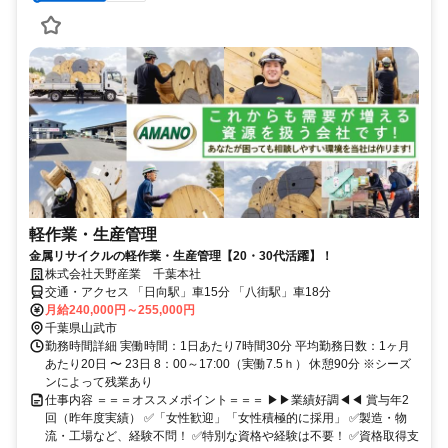
軽作業・生産管理
金属リサイクルの軽作業・生産管理【20・30代活躍】！
株式会社天野産業 千葉本社
交通・アクセス 「日向駅」車15分 「八街駅」車18分
月給240,000円～255,000円
千葉県山武市
勤務時間詳細 実働時間：1日あたり7時間30分 平均勤務日数：1ヶ月
あたり20日 〜 23日 8：00～17:00（実働7.5ｈ） 休憩90分 ※シーズ
ンによって残業あり
仕事内容 ＝＝＝オススメポイント＝＝＝ ▶▶業績好調◀◀ 賞与年2
回（昨年度実績） ✅「女性歓迎」「女性積極的に採用」 ✅製造・物
流・工場など、経験不問！ ✅特別な資格や経験は不要！ ✅資格取得支