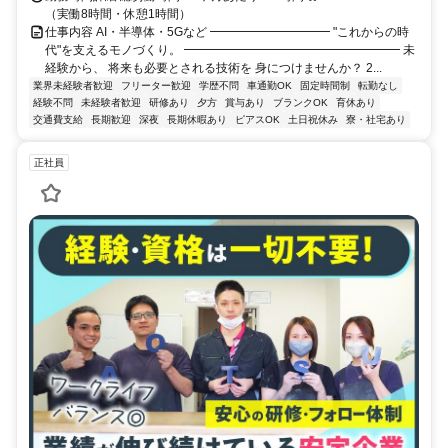
（実働8時間・休憩1時間）
仕事内容 AI・半導体・5Gなど ━━━━━━━━━━ "これからの時
代"を支えるモノづくり。 ━━━━━━━━━━━━━━━━━━ 未
経験から、 将来も必要とされる技術を 身につけませんか？ 2...
業界未経験者歓迎
フリーター歓迎
学歴不問
車通勤OK
固定時間制
転勤なし
経験不問
未経験者歓迎
研修あり
夕方
賞与あり
ブランクOK
育休あり
交通費支給
長期歓迎
深夜
長期休暇あり
ピアスOK
土日祝休み
寮・社宅あり
正社員