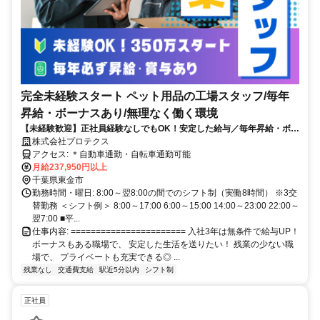
完全未経験スタート ペット用品の工場スタッフ/毎年
昇給・ボーナスあり/無理なく働く環境
【未経験歓迎】正社員経験なしでもOK！安定した給与／毎年昇給・ボー
ナスあり／和気あいあいとした現場で楽しみながら働く
株式会社プロテクス
アクセス: ＊自動車通勤・自転車通勤可能
月給237,950円以上
千葉県東金市
勤務時間・曜日: 8:00～翌8:00の間でのシフト制（実働8時間） ※3交
替勤務 ＜シフト例＞ 8:00～17:00 6:00～15:00 14:00～23:00 22:00～
翌7:00 ■平...
仕事内容: ======================= 入社3年は無条件で給与UP！
ボーナスもある職場で、 安定した生活を送りたい！ 残業の少ない職
場で、 プライベートも充実できる◎ ...
残業なし
交通費支給
駅近5分以内
シフト制
正社員