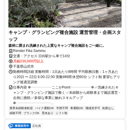
キャンプ・グランピング複合施設 運営管理・企画スタ
ッフ
森林に囲まれ洗練された上質なキャンプ複合施設をご一緒に。
Render Fika Sammu
交通・アクセス 日向駅から車で14分
月給230,000円以上
千葉県山武市
勤務時間詳細 実働時間：1日あたり8時間 平均勤務日数：1ヶ月あた
り20日 〜 22日 6:00-22:00 実働8時間 休憩60分 シフト制 要望ヒアリ
ング後適宜調整
仕事内容 ✼┈┈┈┈┈┈ここがPoint┈┈┈┈┈┈✼ ✅洗練されたキ
ャンプ・グランピング施設で働く ✅未経験から経験者まで施設運営・
企画に挑戦 ✅多様な事業に触れスキルアップ
✼┈┈┈┈┈┈┈┈┈┈...
業界未経験者歓迎
バイク通勤OK
学歴不問
車通勤OK
職場見学可
転勤なし
経験不問
ブランクOK
育休あり
シフト制
正社員