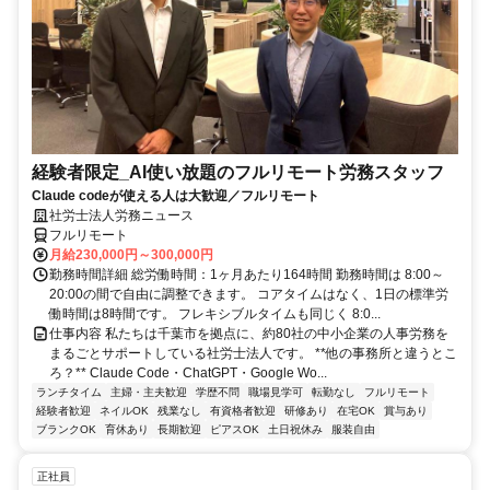
経験者限定_AI使い放題のフルリモート労務スタッフ
Claude codeが使える人は大歓迎／フルリモート
社労士法人労務ニュース
フルリモート
月給230,000円～300,000円
勤務時間詳細 総労働時間：1ヶ月あたり164時間 勤務時間は 8:00～
20:00の間で自由に調整できます。 コアタイムはなく、1日の標準労
働時間は8時間です。 フレキシブルタイムも同じく 8:0...
仕事内容 私たちは千葉市を拠点に、約80社の中小企業の人事労務を
まるごとサポートしている社労士法人です。 **他の事務所と違うとこ
ろ？** Claude Code・ChatGPT・Google Wo...
ランチタイム
主婦・主夫歓迎
学歴不問
職場見学可
転勤なし
フルリモート
経験者歓迎
ネイルOK
残業なし
有資格者歓迎
研修あり
在宅OK
賞与あり
ブランクOK
育休あり
長期歓迎
ピアスOK
土日祝休み
服装自由
正社員