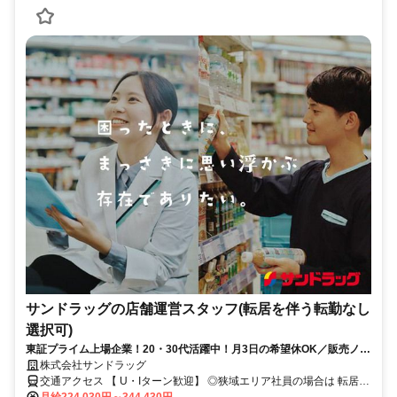
サンドラッグの店舗運営スタッフ(転居を伴う転勤なし
選択可)
東証プライム上場企業！20・30代活躍中！月3日の希望休OK／販売ノル
マなし／年収例32歳SV816万円／販促企画～商品管理など店舗運営がメ
株式会社サンドラッグ
インの仕事
交通アクセス 【 U・Iターン歓迎】 ◎狭域エリア社員の場合は 転居を