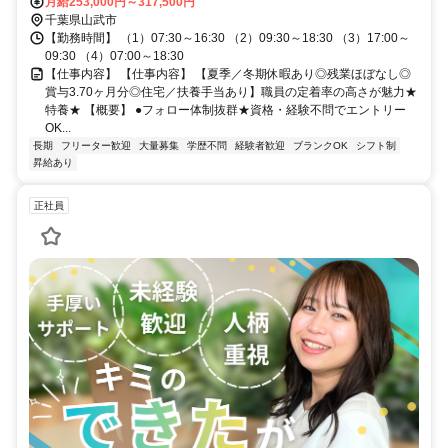
月給253,000円～317,500円
千葉県山武市
【勤務時間】 （1）07:30～16:30 （2）09:30～18:30 （3）17:00～
09:30 （4）07:00～18:30
【仕事内容】 【仕事内容】 【夏季／冬期休暇あり◎残業ほぼなし◎
賞与3.70ヶ月分◎住宅／扶養手当あり】職員の定着率の高さが魅力★
特養★ 【概要】 ●フォロー体制抜群★資格・経験不問でエントリー
OK...
長期
フリーター歓迎
大量募集
学歴不問
経験者歓迎
ブランクOK
シフト制
昇給あり
正社員