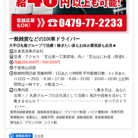
一般雑貨などの10t車ドライバー
大手◎丸善グループで活躍！稼ぎたい派もお休み重視派も必見★
佐倉急送株式会社
交通・アクセス 「芝山第一工業団地」内／「芝山はにわ道（県道62
号）」から車でスグ！
月給300,000円～500,000円
千葉県山武郡
勤務時間詳細 実働時間：1日あたり8時間 平均勤務日数：1ヶ月あた
り22日 〜 25日 ・8:30～17:30 ・6:00～15:00 ・10:00～19:00 上記時
間帯は一例です。 ※配送コー...
仕事内容 ‥‥‥‥‥‥‥‥‥‥‥‥‥‥‥‥‥ ＼働き方は、あなた
次第！／ 丸善グループの正社員として活躍☆ 免許や資格を活かして
働きませんか？ ‥‥‥‥‥‥‥‥‥‥‥‥‥‥‥‥‥ すべてのドラ
イバー...
業界未経験者歓迎
資格取得支援あり
フリーター歓迎
バイク通勤OK
学歴不問
車通勤OK
転勤なし
経験不問
未経験者歓迎
経験者歓迎
有資格者歓迎
賞与あり
ブランクOK
シフト制
正社員