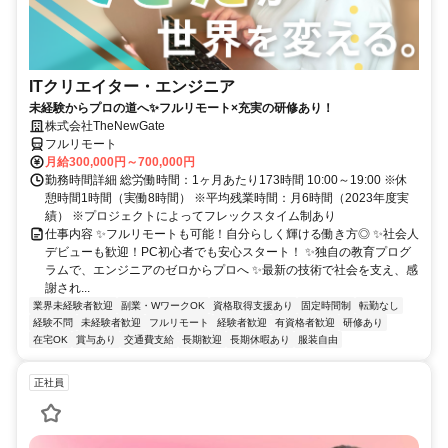
ITクリエイター・エンジニア
未経験からプロの道へ✨フルリモート×充実の研修あり！
株式会社TheNewGate
フルリモート
月給300,000円～700,000円
勤務時間詳細 総労働時間：1ヶ月あたり173時間 10:00～19:00 ※休
憩時間1時間（実働8時間） ※平均残業時間：月6時間（2023年度実
績） ※プロジェクトによってフレックスタイム制あり
仕事内容 ✨フルリモートも可能！自分らしく輝ける働き方◎ ✨社会人
デビューも歓迎！PC初心者でも安心スタート！ ✨独自の教育プログ
ラムで、エンジニアのゼロからプロへ ✨最新の技術で社会を支え、感
謝され...
業界未経験者歓迎
副業・WワークOK
資格取得支援あり
固定時間制
転勤なし
経験不問
未経験者歓迎
フルリモート
経験者歓迎
有資格者歓迎
研修あり
在宅OK
賞与あり
交通費支給
長期歓迎
長期休暇あり
服装自由
正社員