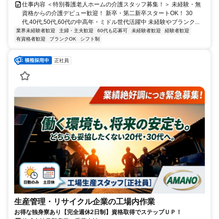
仕事内容 ＜特別養護老人ホームの介護スタッフ募集！＞ 未経験・無
資格からの介護デビュー歓迎！ 新卒・第二新卒スタートOK！ 30
代,40代,50代,60代の中高年・ミドル世代活躍中 未経験やブランク...
業界未経験者歓迎
主婦・主夫歓迎
60代も応募可
未経験者歓迎
経験者歓迎
有資格者歓迎
ブランクOK
シフト制
正社員
生産管理・リサイクル企業の工場内作業
お得な独身寮あり【完全週休2日制】資格取得でステップＵＰ！