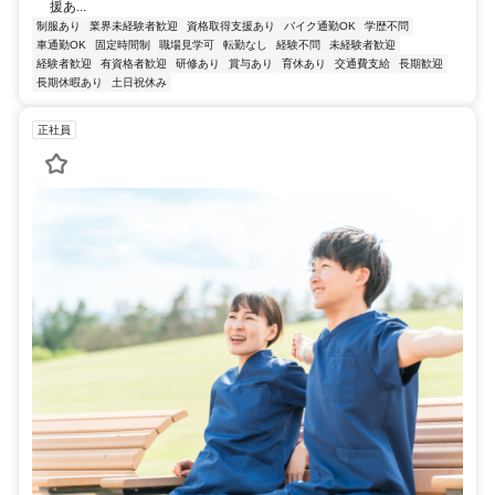
援あ...
制服あり
業界未経験者歓迎
資格取得支援あり
バイク通勤OK
学歴不問
車通勤OK
固定時間制
職場見学可
転勤なし
経験不問
未経験者歓迎
経験者歓迎
有資格者歓迎
研修あり
賞与あり
育休あり
交通費支給
長期歓迎
長期休暇あり
土日祝休み
正社員