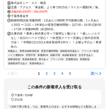
株式会社シー・エス・物流
交通・アクセス 「東金駅」より車で約15分／マイカー通勤OK／無料
駐車場完備
月給280,000円～360,000円
千葉県東金市
勤務時間詳細 実働時間：1日あたり8時間 平均勤務日数：1ヶ月あた
り20日 〜 21日 ＜1年単位の変形労働時間制＞ [1]7:00～16:00 [2]8:00
～17:00 ※実働8時間（休憩60分...
仕事内容 ＊乗車と軽作業が半々で無理なく働ける！ ＊厳しいノルマ
なし！自分のペースで安心！ ＊休憩室クーラー完備など熱中症対策
万全！ ＊年間休日123日＆有休取得率100％！ ＊土曜も平日も！希望
休の...
制服あり
業界未経験者歓迎
変形労働時間制
資格取得支援あり
フリーター歓迎
バイク通勤OK
学歴不問
車通勤OK
経験不問
未経験者歓迎
住宅手当あり
経験者歓迎
有資格者歓迎
賞与あり
ブランクOK
交通費支給
長期歓迎
資格取得手当あり
長期休暇あり
前へ
次へ
1
2
3
4
5
この条件の新着求人を受け取る
千葉県 / 日向駅
正社員
「LINEで受け取る」では、新着求人のほか、おすすめ情報なども配信しま