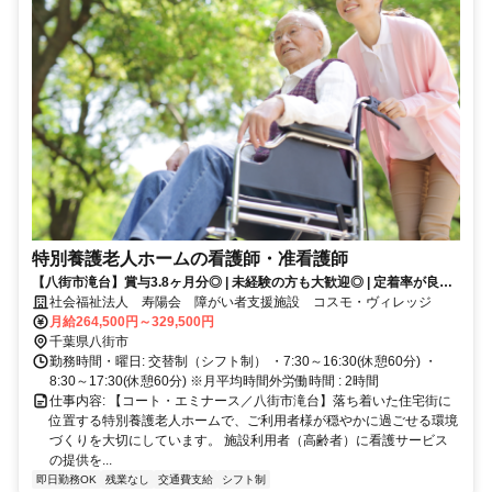
特別養護老人ホームの看護師・准看護師
【八街市滝台】賞与3.8ヶ月分◎ | 未経験の方も大歓迎◎ | 定着率が良い
施設♪
社会福祉法人 寿陽会 障がい者支援施設 コスモ・ヴィレッジ
月給264,500円～329,500円
千葉県八街市
勤務時間・曜日: 交替制（シフト制） ・7:30～16:30(休憩60分) ・
8:30～17:30(休憩60分) ※月平均時間外労働時間 : 2時間
仕事内容: 【コート・エミナース／八街市滝台】落ち着いた住宅街に
位置する特別養護老人ホームで、ご利用者様が穏やかに過ごせる環境
づくりを大切にしています。 施設利用者（高齢者）に看護サービス
の提供を...
即日勤務OK
残業なし
交通費支給
シフト制