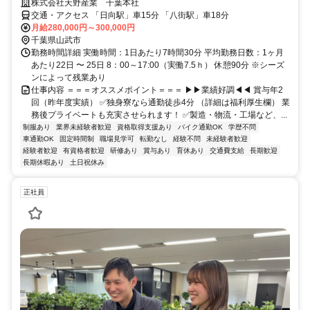
株式会社天野産業 千葉本社
交通・アクセス 「日向駅」車15分 「八街駅」車18分
月給280,000円～300,000円
千葉県山武市
勤務時間詳細 実働時間：1日あたり7時間30分 平均勤務日数：1ヶ月
あたり22日 〜 25日 8：00～17:00（実働7.5ｈ） 休憩90分 ※シーズ
ンによって残業あり
仕事内容 ＝＝＝オススメポイント＝＝＝ ▶▶業績好調◀◀ 賞与年2
回（昨年度実績） ✅独身寮なら通勤徒歩4分 （詳細は福利厚生欄） 業
務後プライベートも充実させられます！ ✅製造・物流・工場など、...
制服あり
業界未経験者歓迎
資格取得支援あり
バイク通勤OK
学歴不問
車通勤OK
固定時間制
職場見学可
転勤なし
経験不問
未経験者歓迎
経験者歓迎
有資格者歓迎
研修あり
賞与あり
育休あり
交通費支給
長期歓迎
長期休暇あり
土日祝休み
正社員