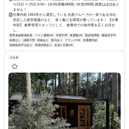
り22日 〜 25日 8:00～18:00(実働8時間／休憩2時間) 残業はほぼあり
ません！
仕事内容 1963年から運営している 丸善グループの一員である当社。
安定した経営基盤のもと、 長く働ける環境が整っています！ 【仕事
内容】 倉庫管理スタッフとして、 倉庫内での各作業を広くお任せ
し...
業界未経験者歓迎
バイク通勤OK
学歴不問
車通勤OK
固定時間制
職場見学可
転勤なし
経験不問
研修あり
賞与あり
ブランクOK
交通費支給
資格取得手当あり
長期休暇あり
友達と応募OK
正社員