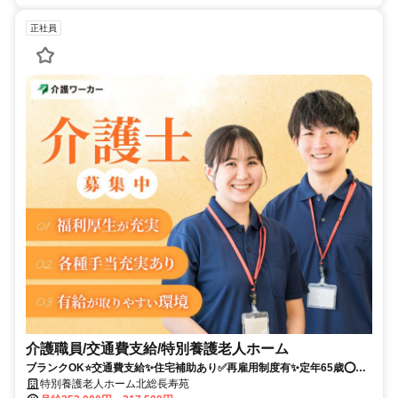
正社員
介護職員/交通費支給/特別養護老人ホーム
ブランクOK⭐️交通費支給✨住宅補助あり✅️再雇用制度有✨定年65歳⭕️担
当者オススメ✨未経験歓迎❗️車通勤ＯＫ⭐️週休2日
特別養護老人ホーム北総長寿苑