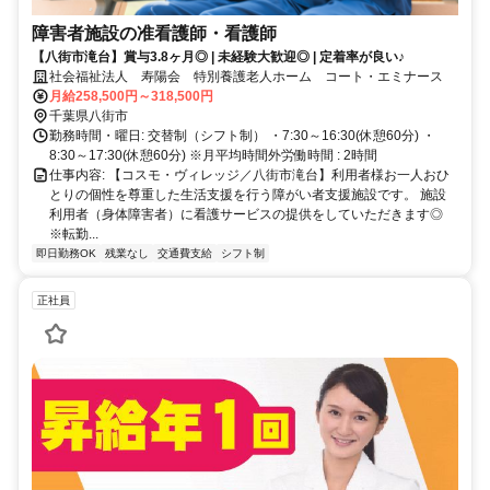
障害者施設の准看護師・看護師
【八街市滝台】賞与3.8ヶ月◎ | 未経験大歓迎◎ | 定着率が良い♪
社会福祉法人 寿陽会 特別養護老人ホーム コート・エミナース
月給258,500円～318,500円
千葉県八街市
勤務時間・曜日: 交替制（シフト制） ・7:30～16:30(休憩60分) ・
8:30～17:30(休憩60分) ※月平均時間外労働時間 : 2時間
仕事内容: 【コスモ・ヴィレッジ／八街市滝台】利用者様お一人おひ
とりの個性を尊重した生活支援を行う障がい者支援施設です。 施設
利用者（身体障害者）に看護サービスの提供をしていただきます◎
※転勤...
即日勤務OK
残業なし
交通費支給
シフト制
正社員