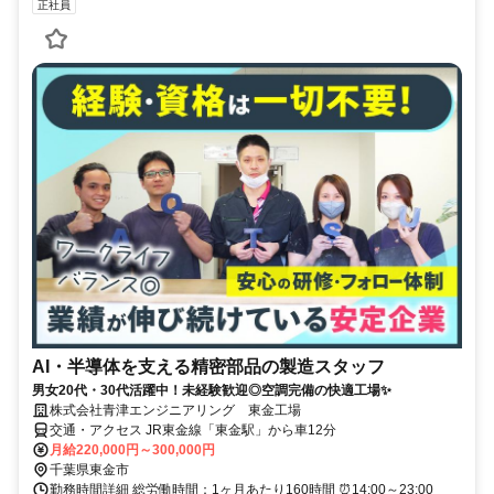
正社員
AI・半導体を支える精密部品の製造スタッフ
男女20代・30代活躍中！未経験歓迎◎空調完備の快適工場✨
株式会社青津エンジニアリング 東金工場
交通・アクセス JR東金線「東金駅」から車12分
月給220,000円～300,000円
千葉県東金市
勤務時間詳細 総労働時間：1ヶ月あたり160時間 ⏰14:00～23:00