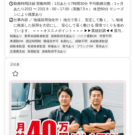
勤務時間詳細 実働時間：1日あたり7時間30分 平均勤務日数：1ヶ月
あたり20日 〜 23日 8：00～17:00（実働7.5ｈ） 休憩90分 ※シーズ
ンにより残業あり
仕事内容 ／ 地場採用強化中！ 地元で長く、安定して働く。 ＼ 地域
に根差した採用を大切にし、 安心して長く働ける 環境づくりを進め
ています。 ＝＝＝オススメポイント＝＝＝ ▶▶業績好調◀◀ 賞与...
制服あり
業界未経験者歓迎
資格取得支援あり
バイク通勤OK
学歴不問
車通勤OK
固定時間制
職場見学可
転勤なし
経験不問
未経験者歓迎
経験者歓迎
有資格者歓迎
研修あり
賞与あり
ブランクOK
育休あり
交通費支給
長期歓迎
資格取得手当あり
正社員