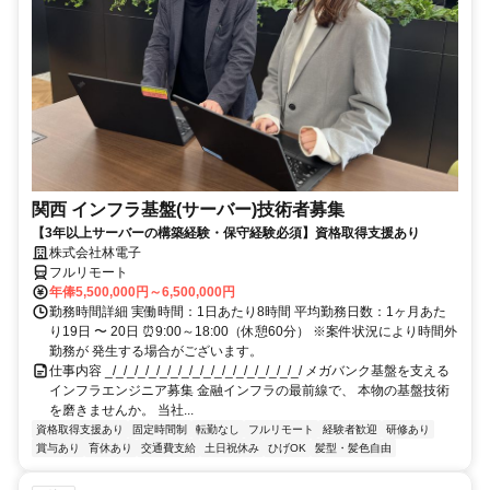
関西 インフラ基盤(サーバー)技術者募集
【3年以上サーバーの構築経験・保守経験必須】資格取得支援あり
株式会社林電子
フルリモート
年俸5,500,000円～6,500,000円
勤務時間詳細 実働時間：1日あたり8時間 平均勤務日数：1ヶ月あた
り19日 〜 20日 ⏰9:00～18:00（休憩60分） ※案件状況により時間外
勤務が 発生する場合がございます。
仕事内容 _/_/_/_/_/_/_/_/_/_/_/_/_/_/_/_/_/_/ メガバンク基盤を支える
インフラエンジニア募集 金融インフラの最前線で、 本物の基盤技術
を磨きませんか。 当社...
資格取得支援あり
固定時間制
転勤なし
フルリモート
経験者歓迎
研修あり
賞与あり
育休あり
交通費支給
土日祝休み
ひげOK
髪型・髪色自由