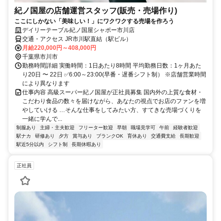
紀ノ国屋の店舗運営スタッフ(販売・売場作り)
ここにしかない「美味しい！」にワクワクする売場を作ろう
デイリーテーブル紀ノ国屋シャポー市川店
交通・アクセス JR市川駅直結（駅ビル）
月給220,000円～408,000円
千葉県市川市
勤務時間詳細 実働時間：1日あたり8時間 平均勤務日数：1ヶ月あた
り20日 〜 22日 ✅6:00～23:00(早番・遅番シフト制） ※店舗営業時間
により異なります
仕事内容 高級スーパー紀ノ国屋が正社員募集 国内外の上質な食材・
こだわり食品の数々を届けながら、あなたの視点でお店のファンを増
やしていける …そんな仕事をしてみたい方、すてきな売場づくりを
一緒に学んで...
制服あり
主婦・主夫歓迎
フリーター歓迎
早朝
職場見学可
午前
経験者歓迎
駅ナカ
研修あり
夕方
賞与あり
ブランクOK
育休あり
交通費支給
長期歓迎
駅近5分以内
シフト制
長期休暇あり
正社員