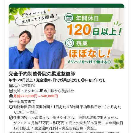
完全予約制整骨院の柔道整復師
年休120日以上！完全週休2日で残業ほぼなし◎レセプトなし
ふたば整骨院
交通・アクセス JR市川駅から徒歩4分
月給270,000円～540,000円
千葉県市川市
勤務時間詳細 実働時間：1日あたり8時間 平均勤務日数：1ヶ月あた
り19日 〜 23日
仕事内容 ＼✨高収入も、働きやすさも。 理想の環境で働きません
か？✨／ ⭐ 月給27万円～54万円 ⭐ 売上の最大28％還元！ ⭐ 年間休日
120日以上 ⭐ 完全週休2日制 ⭐ 完全自費診療・完全...