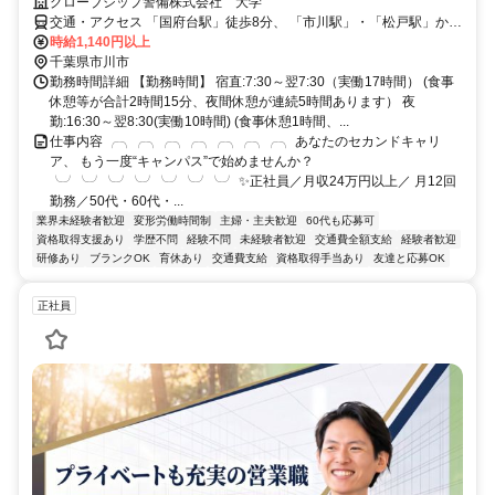
グローブシップ警備株式会社 大学
交通・アクセス 「国府台駅」徒歩8分、 「市川駅」・「松戸駅」から
バス和洋女子大前徒歩3分
時給1,140円以上
千葉県市川市
勤務時間詳細 【勤務時間】 宿直:7:30～翌7:30（実働17時間） (食事
休憩等が合計2時間15分、夜間休憩が連続5時間あります） 夜
勤:16:30～翌8:30(実働10時間) (食事休憩1時間、...
仕事内容 ╭╮╭╮╭╮╭╮╭╮╭╮╭╮ あなたのセカンドキャリ
ア、 もう一度“キャンパス”で始めませんか？
╰╯╰╯╰╯╰╯╰╯╰╯╰╯ ✨正社員／月収24万円以上／ 月12回
勤務／50代・60代・...
業界未経験者歓迎
変形労働時間制
主婦・主夫歓迎
60代も応募可
資格取得支援あり
学歴不問
経験不問
未経験者歓迎
交通費全額支給
経験者歓迎
研修あり
ブランクOK
育休あり
交通費支給
資格取得手当あり
友達と応募OK
正社員