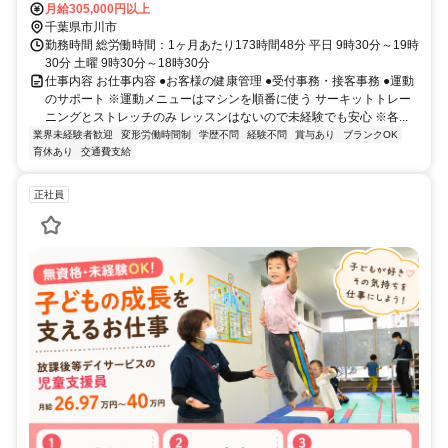
月給305,000円以上
千葉県市川市
勤務時間 総労働時間：1ヶ月あたり173時間48分 平日 9時30分～19時
30分 土曜 9時30分～18時30分
仕事内容 お仕事内容 ●お客様の健康管理 ●受付事務・接客事務 ●運動
のサポート ※運動メニューはマシンを順番に使う サーキットトレー
ニングとストレッチのみ レッスンはないので未経験でも安心 ※各...
業界未経験者歓迎
変形労働時間制
学歴不問
経験不問
賞与あり
ブランクOK
育休あり
交通費支給
正社員