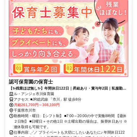
認可保育園の保育士
【✨️残業ほぼ無し✨️】年間休日122日｜昇給あり・賞与年2回｜私服勤務
OK｜月給30万円可能｜社宅あり
ル・アンジェ市川保育園
アクセス: ■JR総武線 「市川」駅 徒歩8分
月給261,700円～308,100円
千葉県市川市
勤務時間・曜日: 【シフト制】 ■7:00～20:00の中で実働8時間 【週休
２日制】 ■日曜日＋その他1日 ※土曜出勤の場合は、振替休日あり ※
連休取得も可能です。
仕事内容: ⋰／ プライベートも大切にしたいあなたに♪ 年間休日122