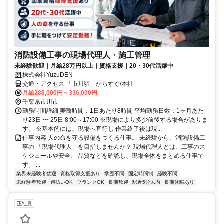
消防設備工事の現場代理人・施工管理
未経験歓迎｜月給28万円以上｜資格支援｜20・30代活躍中
株式会社YuzuDEN
交通・アクセス 「市川駅」からすぐ/本社
月給288,000円～336,000円
千葉県市川市
勤務時間詳細 実働時間：1日あたり8時間 平均勤務日数：1ヶ月あた
り23日 〜 25日 8:00～17:00 ※現場により多少前後する場合がありま
す。 ※基本的には、現場へ直行し 作業終了後は現...
仕事内容 人の命を守る設備をつくる仕事。 未経験から、消防設備工
事の 「現場代理人」を目指しませんか？ 現場代理人とは、工事のス
ケジュールや安全、 品質などを確認し、現場全体をまとめる仕事で
す。 ...
業界未経験者歓迎
資格取得支援あり
学歴不問
固定時間制
経験不問
未経験者歓迎
週払いOK
ブランクOK
長期歓迎
駅近5分以内
長期休暇あり
正社員