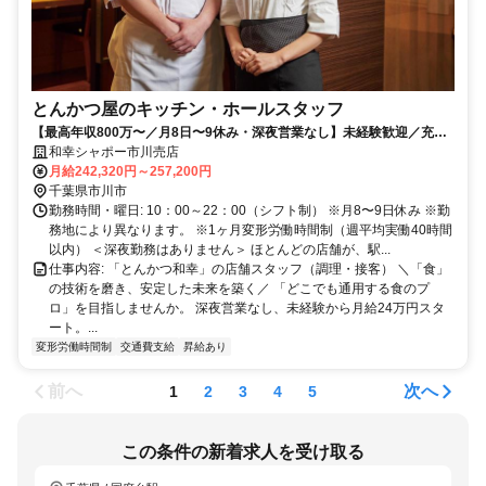
とんかつ屋のキッチン・ホールスタッフ
【最高年収800万〜／月8日〜9休み・深夜営業なし】未経験歓迎／充実
研修／定着率9割超／60年以上の黒字！安定系企業！
和幸シャポー市川売店
月給242,320円～257,200円
千葉県市川市
勤務時間・曜日: 10：00～22：00（シフト制） ※月8〜9日休み ※勤
務地により異なります。 ※1ヶ月変形労働時間制（週平均実働40時間
以内） ＜深夜勤務はありません＞ ほとんどの店舗が、駅...
仕事内容: 「とんかつ和幸」の店舗スタッフ（調理・接客） ＼「食」
の技術を磨き、安定した未来を築く／ 「どこでも通用する食のプ
ロ」を目指しませんか。 深夜営業なし、未経験から月給24万円スタ
ート。...
変形労働時間制
交通費支給
昇給あり
前へ
次へ
1
2
3
4
5
この条件の新着求人を受け取る