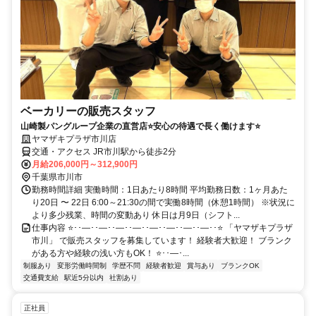
ベーカリーの販売スタッフ
山崎製パングループ企業の直営店⭐安心の待遇で長く働けます⭐
ヤマザキプラザ市川店
交通・アクセス JR市川駅から徒歩2分
月給206,000円～312,900円
千葉県市川市
勤務時間詳細 実働時間：1日あたり8時間 平均勤務日数：1ヶ月あた
り20日 〜 22日 6:00～21:30の間で実働8時間（休憩1時間） ※状況に
より多少残業、時間の変動あり 休日は月9日（シフト...
仕事内容 ⭐･･―･･―･･―･･―･･―･･―･･―･･―･･⭐ 「ヤマザキプラザ
市川」 で販売スタッフを募集しています！ 経験者大歓迎！ ブランク
がある方や経験の浅い方もOK！ ⭐･･―･...
制服あり
変形労働時間制
学歴不問
経験者歓迎
賞与あり
ブランクOK
交通費支給
駅近5分以内
社割あり
正社員