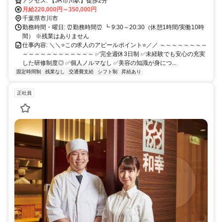
成長意欲のある方を募集しています⭐
アクセス: 【JR市川駅】徒歩2分
月給220,000円～350,000円
千葉県市川市
勤務時間・曜日: ⏰勤務時間⏰ ┗ 9:30～20:30（休憩1時間/実働10時
間） ※残業はありません
仕事内容: ＼＼⭐この求人のアピールポイント⭐／／ ～～～～～～～～
～～～～～～～～～～～～ ✅完全週休3日制 ✅未経験でも安心の充実
した研修制度◎ ✅個人ノルマなし ✅美容の知識が身につ...
固定時間制
残業なし
交通費支給
シフト制
昇給あり
正社員