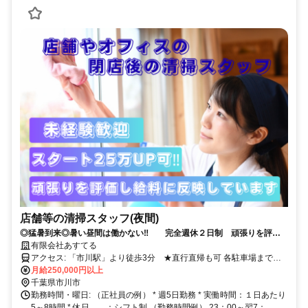
店舗等の清掃スタッフ(夜間)
◎猛暑到来◎暑い昼間は働かない‼ 完全週休２日制 頑張りを評価
し給与に反映しています。 26～30万スタートも可！ 独立支援あり。
有限会社あすてる
アクセス: 「市川駅」より徒歩3分 ★直行直帰も可 各駐車場までマ
イカー・バイク通勤も可
月給250,000円以上
千葉県市川市
勤務時間・曜日: （正社員の例） * 週5日勤務 * 実働時間：１日あたり
5～8時間 * 休日 ：シフト制 （勤務時間例） 23：00～翌7：