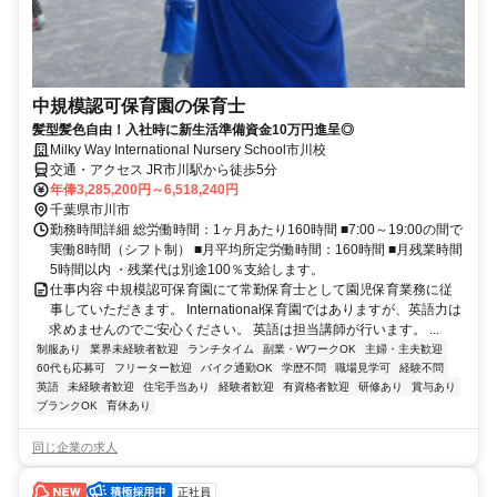
中規模認可保育園の保育士
髪型髪色自由！入社時に新生活準備資金10万円進呈◎
Milky Way International Nursery School市川校
交通・アクセス JR市川駅から徒歩5分
年俸3,285,200円～6,518,240円
千葉県市川市
勤務時間詳細 総労働時間：1ヶ月あたり160時間 ■7:00～19:00の間で
実働8時間（シフト制） ■月平均所定労働時間：160時間 ■月残業時間
5時間以内 ・残業代は別途100％支給します。
仕事内容 中規模認可保育園にて常勤保育士として園児保育業務に従
事していただきます。 International保育園ではありますが、英語力は
求めませんのでご安心ください。 英語は担当講師が行います。 ...
制服あり
業界未経験者歓迎
ランチタイム
副業・WワークOK
主婦・主夫歓迎
60代も応募可
フリーター歓迎
バイク通勤OK
学歴不問
職場見学可
経験不問
英語
未経験者歓迎
住宅手当あり
経験者歓迎
有資格者歓迎
研修あり
賞与あり
ブランクOK
育休あり
同じ企業の求人
正社員