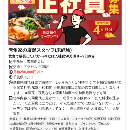
壱角家の店舗スタッフ(未経験)
飲食で成長したい方へ/今だけ入社祝50万/月8～9日休み
壱角家 市川南口店
交通・アクセス 市川駅
月給250,000円以上
千葉県市川市
勤務時間詳細 総労働時間：1ヶ月あたり174時間 シフト制(実働8時間)
※残業月平均20～30時間 ※勤務時間は店舗の営業時間により異なり
ます。 ★深夜・夜勤なしや実働6時間の短時間勤務なども選...
仕事内容 ＼同世代と差がつく。成長できる飲食へ／ ただ料理を運ぶ
だけ。 ただ厨房に立つだけ。 そんな働き方では物足りない方へ。 ガ
ーデンでは接客・調理だけでなく、 売上管理や新人育成など、 店舗
運営...
制服あり
業界未経験者歓迎
主婦・主夫歓迎
フリーター歓迎
学歴不問
経験不問
未経験者歓迎
経験者歓迎
有資格者歓迎
賞与あり
ブランクOK
育休あり
交通費支給
駅近5分以内
シフト制
食事補助あり
入社祝い金あり