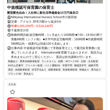
中規模認可保育園の保育士
髪型髪色自由！入社時に新生活準備資金10万円進呈◎
Milkyway International Nursery School市川新田校
交通・アクセス JR市川駅から徒歩5分
年俸3,285,200円～6,518,240円
千葉県市川市
勤務時間詳細 総労働時間：1ヶ月あたり160時間 ■7:00～19:00の間で
実働8時間（シフト制） ■月平均所定労働時間：160時間 ■月残業時間
5時間以内 ・残業代は別途100％支給します。
仕事内容 中規模認可保育園にて常勤保育士として園児保育業務に従
事していただきます。 International保育園ではありますが、英語力は
求めませんのでご安心ください。 英語は担当講師が行います。 ...
制服あり
業界未経験者歓迎
ランチタイム
副業・WワークOK
主婦・主夫歓迎
60代も応募可
フリーター歓迎
バイク通勤OK
学歴不問
職場見学可
経験不問
英語
未経験者歓迎
住宅手当あり
経験者歓迎
有資格者歓迎
研修あり
賞与あり
ブランクOK
育休あり
正社員