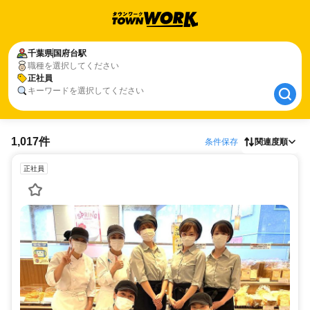
千葉県
千葉県
国府台駅
国府台駅
職種を選択してください
正社員
正社員
キーワードを選択してください
1,017件
条件保存
関連度順
正社員