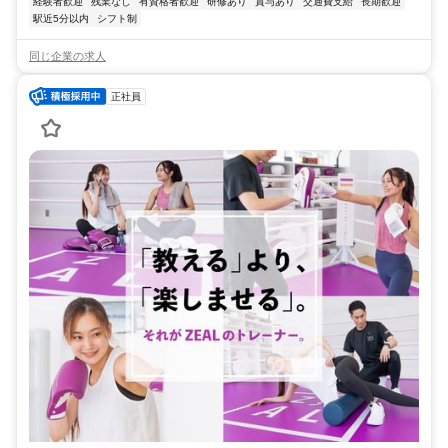
経験者歓迎
残業なし
有資格者歓迎
研修あり
賞与あり
交通費支給
長期歓迎
駅近5分以内
シフト制
同じ企業の求人
正社員