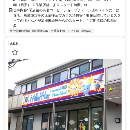
00（目安） ※作業店舗によりスタート時間、終...
仕事内容: 閉店後の有名コーヒーショップチェーン店をメインに、飲
食店、商業施設等の床清掃及びガラス清掃等 * 現在活躍しているスタ
ッフのほとんどが清掃未経験からのスタート。 * 定期清掃の店舗が
多...
変形労働時間制
即日勤務OK
交通費支給
シフト制
昇給あり
正社員