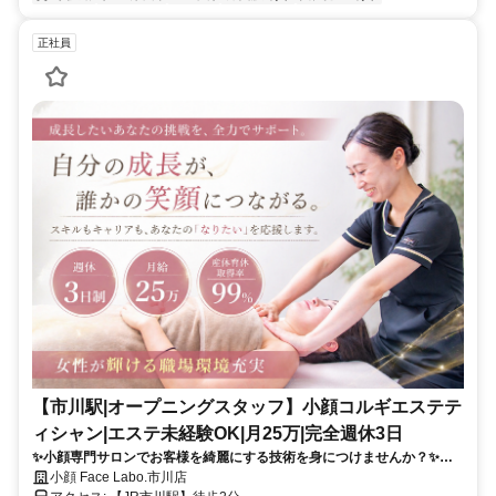
正社員
【市川駅|オープニングスタッフ】小顔コルギエステテ
ィシャン|エステ未経験OK|月25万|完全週休3日
✨小顔専門サロンでお客様を綺麗にする技術を身につけませんか？✨未
経験でも安心して学べる研修制度あり✅人に喜ばれる仕事がしたい方、
小顔 Face Labo.市川店