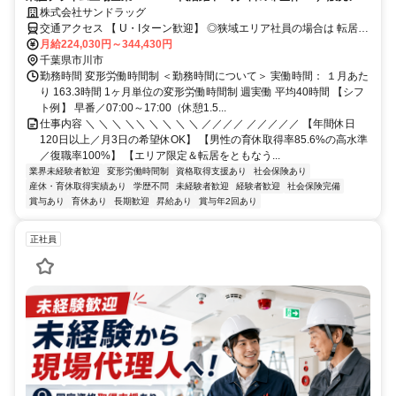
マなし／年収例32歳SV816万円／販促企画～商品管理など店舗運営がメ
株式会社サンドラッグ
インの仕事
交通アクセス 【 U・Iターン歓迎】 ◎狭域エリア社員の場合は 転居を
伴う転勤はありません。 ◎マイカー通勤OK
月給224,030円～344,430円
千葉県市川市
勤務時間 変形労働時間制 ＜勤務時間について＞ 実働時間： １月あた
り 163.3時間 1ヶ月単位の変形労働時間制 週実働 平均40時間 【シフ
ト例】 早番／07:00～17:00（休憩1.5...
仕事内容 ＼ ＼ ＼ ＼＼ ＼ ＼ ＼ ＼ ／／／／ ／／／／／ 【年間休日
120日以上／月3日の希望休OK】 【男性の育休取得率85.6%の高水準
／復職率100%】 【エリア限定＆転居をともなう...
業界未経験者歓迎
変形労働時間制
資格取得支援あり
社会保険あり
産休・育休取得実績あり
学歴不問
未経験者歓迎
経験者歓迎
社会保険完備
賞与あり
育休あり
長期歓迎
昇給あり
賞与年2回あり
正社員