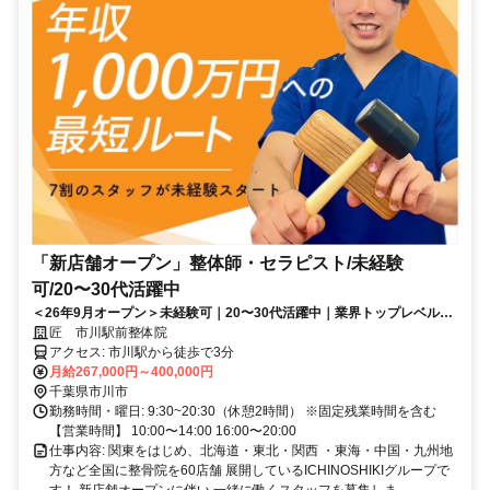
「新店舗オープン」整体師・セラピスト/未経験
可/20〜30代活躍中
＜26年9月オープン＞未経験可｜20〜30代活躍中｜業界トップレベルの
給与水準｜初回ボーナス80万円・賞与500万円の支給実績あり
匠 市川駅前整体院
アクセス: 市川駅から徒歩で3分
月給267,000円～400,000円
千葉県市川市
勤務時間・曜日: 9:30~20:30（休憩2時間） ※固定残業時間を含む
【営業時間】 10:00〜14:00 16:00〜20:00
仕事内容: 関東をはじめ、北海道・東北・関西 ・東海・中国・九州地
方など全国に整骨院を60店舗 展開しているICHINOSHIKIグループで
す！ 新店舗オープンに伴い 一緒に働くスタッフを募集しま...