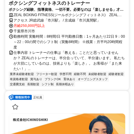
ボクシングフィットネスのトレーナー
ボクシング経験、指導資格、一切不要。必要なのは「楽しませる」才
能。【フィットネストレーナー】
ZEAL BOXING FITNESS(ジールボクシングフィットネス) ZEAL
BOXING FITNESS 市川真間店
アクセス JR総武線「市川駅」 / 京成線「市川真間駅」
月給250,000円以上
千葉県市川市
勤務時間 実働時間：8時間/日 平均勤務日数：1ヶ月あたり22日 9：00
～22：00の間でのシフト制（実働8時間） ※残業：月平均20時間程
度
仕事内容 トレーナーの仕事は「教える」ことだと思っていません
か？ ZEALのトレーナーは、半分合っていて、半分違います。 私たち
が大切にしているのは、技術よりも「楽しさ」。 お客様が「また来
たい！」...
業界未経験者歓迎
フリーター歓迎
学歴不問
経験不問
未経験者歓迎
経験者歓迎
有資格者歓迎
賞与あり
ブランクOK
育休あり
オープニングスタッフ
交通費支給
長期歓迎
シフト制
長期休暇あり
正社員