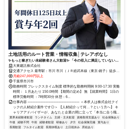
土地活用のルート営業・情報収集│テレアポなし
✨もっと稼ぎたい未経験者さん大歓迎✨ 「今の収入に満足していない」
「営業に挑戦してしてみたい」 そんな動機でスタートした先輩たちが大
大東建託株式会社
活躍しています！
交通アクセス 最寄駅：市川 市川（ＪＲ総武本線（東京-銚子）徒歩5
分
月給247,000円以上
千葉県市川市
勤務時間 フレックスタイム制度 標準的な勤務時間例 9:00-17:30 実働
時間： １月あたり 150.0時間 【期間の定め】 無 【就業時間】 1日の
標準労働時間 ：7時間30分 休憩：6...
仕事内容 ──────────────────── ＜本求人は株式会社クイ
ックの人材紹介案件です◎＞ 【人材紹介って何…？という方へ】 キ
ャリアアドバイザーが、あなたと企業の間に立って「本当に合う職...
業界未経験者歓迎
ランチタイム
主婦・主夫歓迎
資格取得支援あり
社会保険あり
午後
経験不問
午前
経験者歓迎
研修あり
夕方
社会保険完備
賞与あり
長期歓迎
フルタイム歓迎
長期休暇あり
土日祝休み
昇給あり