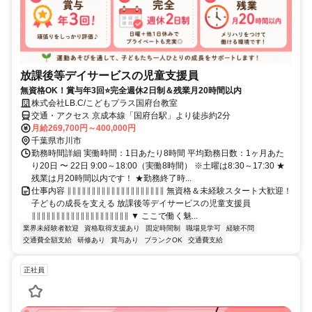
放課後等デイサービスの児童支援員
無資格OK！賞与年3回⭐完全週休2日制＆残業月20時間以内
株式会社LB.C/こどもプラス国府台教室
交通・アクセス 京成本線「国府台駅」より徒歩約2分
月給269,700円～400,000円
千葉県市川市
勤務時間詳細 実働時間：1日あたり8時間 平均勤務日数：1ヶ月あた
り20日 〜 22日 9:00～18:00（実働8時間） ※土曜は8:30～17:30 ★
残業は月20時間以内です！ ★勤務終了時...
仕事内容 ∥∥∥∥∥∥∥∥∥∥∥∥∥∥∥∥∥∥∥∥ 無資格＆未経験スタート大歓迎！
子どもの成長を支える 放課後等デイサービスの児童支援員
∥∥∥∥∥∥∥∥∥∥∥∥∥∥∥∥∥∥∥∥ ▼ ここで働く魅...
業界未経験者歓迎
資格取得支援あり
固定時間制
職場見学可
経験不問
交通費全額支給
研修あり
賞与あり
ブランクOK
交通費支給
正社員