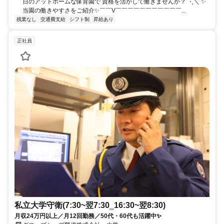
日のアットホームな保育園で 資格を活かして働きませんか？ ⋱＼ ✨️
当園の働きやすさをご紹介✨️ ​￣￣V￣￣￣￣￣￣￣￣￣￣￣...
残業なし
交通費支給
シフト制
昇給あり
正社員
私立大学守衛(7:30~翌7:30‗16:30~翌8:30)
月収24万円以上／月12回勤務／50代・60代も活躍中✨