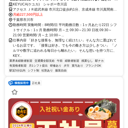
残業月2～5時間／個人ノルマなし
KEYUCA(ケユカ) シャポー市川店
アクセス ＪＲ総武本線 市川北口徒歩約1分、京成本線 市川真間南口
徒歩約8分、京成本線 国府台徒歩約15分
月給227,500円以上
千葉県市川市
勤務時間 実働時間：8時間/日 平均勤務日数：1ヶ月あたり22日 シフ
トサイクル：1ヶ月 勤務時間/ 月～土 09:30～21:30 日祝 09:30～
21:00 営業時間/ 月～土 10:00～...
仕事内容 「好きな接客を、無理なく続けたい」そんな方に選ばれて
いるお店です。 「接客は好き。でも今の働き方は少しきつい」 「ノ
ルマや数字に追われる毎日から離れたい」 そんな想いを持つ方に、
KEY...
業界未経験者歓迎
交通費全額支給
午前
経験者歓迎
残業なし
駅ナカ
有資格者歓迎
月1シフト提出
研修あり
夕方
賞与あり
ブランクOK
駅近5分以内
シフト制
社割あり
服装自由
正社員