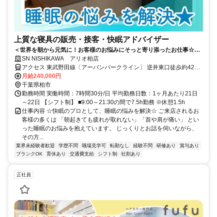
上質な寝具の販売・接客・快眠アドバイザー
＜世界を朝から元気に！お客様のお悩みにそっと寄り添ったお仕事☆＞
月給＋インセンも◎ネトフリ無料などユニークな福利厚生も♪
SN NISHIKAWA アリオ柏店
アクセス 東武野田線〔アーバンパークライン〕 逆井東口徒歩約42
分、東武野田線〔アーバンパークライン〕 高柳西口徒歩約46分、東
月給240,000円
武野田線〔アーバンパークライン〕 増尾東口徒歩約47分
千葉県柏市
勤務時間 実働時間：7時間30分/日 平均勤務日数：1ヶ月あたり21日
～22日 【シフト制】 ■9:00～21:30の間で7.5h勤務 ※休憩1.5h
仕事内容 ☆快眠のプロとして、睡眠の悩みを解決☆ ご来店されるお
客様の多くは 「朝起きても疲れが取れない」「首や肩が痛い」 とい
った睡眠のお悩みを抱えています。 じっくりとお話を伺いながら、
その方...
業界未経験者歓迎
学歴不問
職場見学可
転勤なし
経験不問
研修あり
賞与あり
ブランクOK
育休あり
交通費支給
シフト制
社割あり
正社員