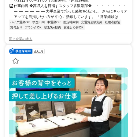
り22日 9:00～19:00（実働8時間・休憩2時間）
仕事内容 ❖高収入を目指すスタッフ多数活躍❖ ―･―･―･―･―･―･
―･―･―･―･―･― 大手企業で培った経験を活かし、 さらにキャリア
アップを目指したい方が 中心に活躍しています。 「営業経験は...
バイク通勤OK
学歴不問
車通勤OK
固定時間制
交通費全額支給
経験者歓迎
賞与あり
ブランクOK
駅近5分以内
友達と応募OK
同じ企業の求人
正社員