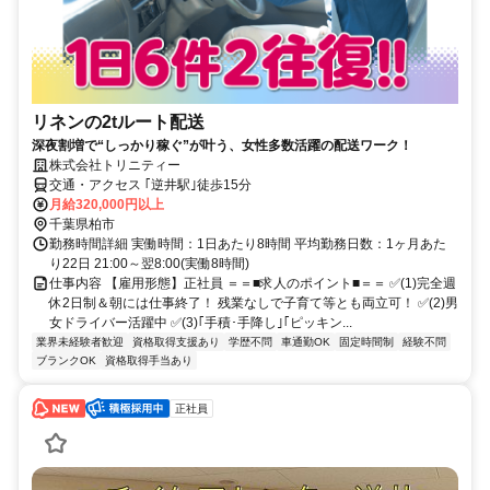
リネンの2tルート配送
深夜割増で“しっかり稼ぐ”が叶う、女性多数活躍の配送ワーク！
株式会社トリニティー
交通・アクセス ｢逆井駅｣徒歩15分
月給320,000円以上
千葉県柏市
勤務時間詳細 実働時間：1日あたり8時間 平均勤務日数：1ヶ月あた
り22日 21:00～翌8:00(実働8時間)
仕事内容 【雇用形態】正社員 ＝＝■求人のポイント■＝＝ ✅(1)完全週
休2日制＆朝には仕事終了！ 残業なしで子育て等とも両立可！ ✅(2)男
女ドライバー活躍中 ✅(3)｢手積･手降し｣｢ピッキン...
業界未経験者歓迎
資格取得支援あり
学歴不問
車通勤OK
固定時間制
経験不問
ブランクOK
資格取得手当あり
正社員