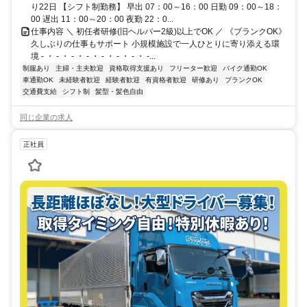
り22日 【シフト制勤務】 早出 07：00～16：00 日勤 09：00～18：
00 遅出 11：00～20：00 夜勤 22：0...
仕事内容 ＼ 初任者研修(旧ヘルパー2級)以上でOK ／ 《ブランクOK》
久しぶりの仕事もサポート 小規模施設で一人ひとりに寄り添える環
境 - ・ - ・ - ・ - ・ - ・ - ・ - ・ -...
制服あり
主婦・主夫歓迎
資格取得支援あり
フリーター歓迎
バイク通勤OK
車通勤OK
未経験者歓迎
経験者歓迎
有資格者歓迎
研修あり
ブランクOK
交通費支給
シフト制
髪型・髪色自由
同じ企業の求人
正社員