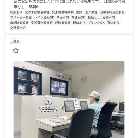
活の安定を大切にしたい方に選ばれている職場です。 日勤のみで夜
勤なし、早朝出...
制服あり
業界未経験者歓迎
変形労働時間制
主婦・主夫歓迎
資格取得支援あり
フリーター歓迎
バイク通勤OK
学歴不問
車通勤OK
転勤なし
経験不問
未経験者歓迎
交通費全額支給
経験者歓迎
研修あり
ブランクOK
育休あり
交通費支給
正社員