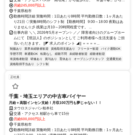
で8分
月給245,000円以上
千葉県柏市
勤務時間詳細 実働時間：1日あたり8時間 平均勤務日数：1ヶ月あた
り21日 ◇実働8時間のシフト制 【勤務時間】 9:00～18:00 夜勤はあ
りません☆彡 残業は月10～20時間程度です。 ...
仕事内容 ＼＼ 2026年5月オープン✨ ／／ 障害者向けのグループホー
ムにて 【世話人】のポジションとして ご利用者様へ生活支援を ご担
当いただきます。 ||◤ 求人のポイント ◢|| ＝＝＝＝...
制服あり
業界未経験者歓迎
資格取得支援あり
フリーター歓迎
バイク通勤OK
学歴不問
車通勤OK
転勤なし
経験不問
未経験者歓迎
経験者歓迎
有資格者歓迎
研修あり
賞与あり
育休あり
オープニングスタッフ
交通費支給
資格取得手当あり
シフト制
正社員
千葉・埼玉エリアの中古車バイヤー
月給＋高額インセン支給！月収100万円も夢じゃない！！
タウロスジャパン柏本社
交通・アクセス 柏駅から車で15分
月給600,000円以上
千葉県柏市
勤務時間詳細 実働時間：1日あたり8時間 平均勤務日数：1ヶ月あた