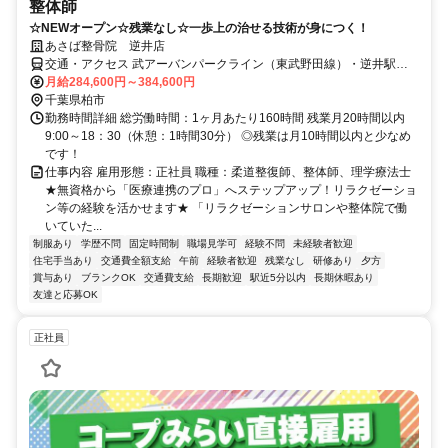
整体師
☆NEWオープン☆残業なし☆一歩上の治せる技術が身につく！
あさば整骨院 逆井店
交通・アクセス 武アーバンパークライン（東武野田線）・逆井駅か
ら徒歩6分（スクールIE逆井校近く）
月給284,600円～384,600円
千葉県柏市
勤務時間詳細 総労働時間：1ヶ月あたり160時間 残業月20時間以内
9:00～18：30（休憩：1時間30分） ◎残業は月10時間以内と少なめ
です！
仕事内容 雇用形態：正社員 職種：柔道整復師、整体師、理学療法士
★無資格から「医療連携のプロ」へステップアップ！リラクゼーショ
ン等の経験を活かせます★ 「リラクゼーションサロンや整体院で働
いていた...
制服あり
学歴不問
固定時間制
職場見学可
経験不問
未経験者歓迎
住宅手当あり
交通費全額支給
午前
経験者歓迎
残業なし
研修あり
夕方
賞与あり
ブランクOK
交通費支給
長期歓迎
駅近5分以内
長期休暇あり
友達と応募OK
正社員