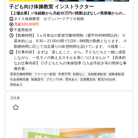
子ども向け体操教室 インストラクター
【上場企業】✅未経験から月給30万円✅残業ほぼなし✅異業種からの転
職多数✅子供の未来をつくる仕事
ネイス体操教室 セブンパークアリオ柏校
月給300,000円
千葉県柏市
【勤務時間】 1ヵ月単位の変形労働時間制（週平均40時間以内） ※
基本的には、9:30～21:00の間で1日6～9時間の勤務となります。 ※
勤務時間に応じて法定通りの休憩時間を設けています。 ※残業：...
【仕事内容】 まずは「楽しむこと」から。子どもたちと一緒に成長
しながら、一生モノの教えるスキルを身につけませんか？ 【具体的
なお仕事内容】 ◎子どもたちの体操指導 ◎入会手続き等の簡単な事
務作業 ...
変形労働時間制
フリーター歓迎
学歴不問
転勤なし
未経験者歓迎
経験者歓迎
社会保険完備
制服貸与
ブランクOK
育休あり
交通費支給
駅近5分以内
昇給あり
正社員