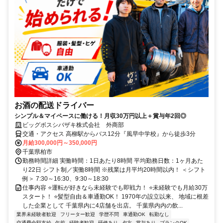
お酒の配送ドライバー
シンプル＆マイペースに働ける！月収30万円以上＋賞与年2回◎
ビッグボスシバザキ株式会社 外商部
交通・アクセス 高柳駅からバス12分『風早中学校』から徒歩3分
月給300,000円～350,000円
千葉県柏市
勤務時間詳細 実働時間：1日あたり8時間 平均勤務日数：1ヶ月あた
り22日 シフト制／実働8時間 ※残業は月平均20時間以内！ ＜シフト
例＞ 7:30～16:30、9:30～18:30
仕事内容 ⭐運転が好きなら未経験でも即戦力！ ⭐未経験でも月給30万
スタート！ ⭐髪型自由＆車通勤OK！ 1970年の設立以来、 地域に根差
した企業として 千葉県内に4店舗を出店。 千葉県内内の飲...
業界未経験者歓迎
フリーター歓迎
学歴不問
車通勤OK
転勤なし
交通費全額支給
午前
経験者歓迎
研修あり
夕方
賞与あり
ブランクOK