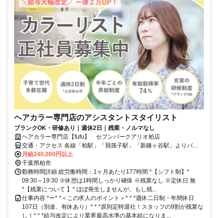
ヘアカラー専門店のアシスタントスタイリスト
ブランクOK・研修あり｜週休2日｜残業・ノルマなし
ヘアカラー専門店【fufu】 セブンパークアリオ柏店
交通・アクセス 各線「柏駅」「我孫子駅」「新鎌ヶ谷駅」よりバス
で約25分
月給240,000円以上
千葉県柏市
勤務時間詳細 総労働時間：1ヶ月あたり177時間 *【シフト制】*
09:30～19:30 ※休憩は1時間しっかり確保 ※残業なし ※定休日 無
*【残業について 】* ほぼ発生しませんが、もし残...
仕事内容 *ー* *＜この求人のポイント＞* * *週休二日制・年間休日
107日（別途、有休あり）* * *原則定時退社！スタッフの9割が残業な
し！* * *給与改定により業界最高水準の基本給になりま...