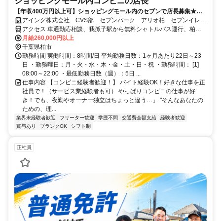
ショッピングモール内コンビニの店長
【年収400万円以上可】ショッピングモール内のセブンで店長募集★コ
ンビニ経験者歓迎（アルバイト経験も可）／完全夜勤なし／トイレ清掃
アイング株式会社 CVS部 セブンパーク アリオ柏 セブンイレブ
なし／月給26万～賞与年2回
ン
アクセス 車通勤応相談、我孫子駅から無料シャトルバス運行、柏駅
からバス15分
月給260,000円以上
千葉県柏市
勤務時間 実働時間：8時間/日 平均勤務日数：1ヶ月あたり22日～23
日 ・勤務曜日：月・火・水・木・金・土・日・祝 ・勤務時間： [1]
08:00～22:00 ・最低勤務日数（週）：5日 ...
仕事内容 【コンビニ経験者歓迎！】 バイト経験OK！好きな仕事を正
社員で！（サービス業経験者も可） やっぱりコンビニの仕事が好
き！でも、夜勤やオーナー独立はちょっと違う…」 "そんなあなたの
ための、理...
業界未経験者歓迎
フリーター歓迎
学歴不問
交通費全額支給
経験者歓迎
賞与あり
ブランクOK
シフト制
正社員