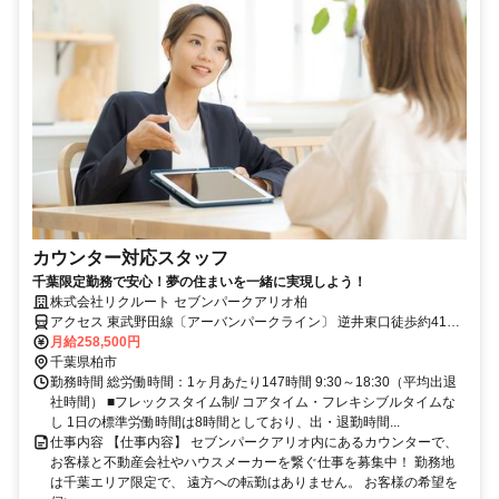
カウンター対応スタッフ
千葉限定勤務で安心！夢の住まいを一緒に実現しよう！
株式会社リクルート セブンパークアリオ柏
アクセス 東武野田線〔アーバンパークライン〕 逆井東口徒歩約41
分、東武野田線〔アーバンパークライン〕 増尾東口徒歩約47分、東
月給258,500円
武野田線〔アーバンパークライン〕 高柳西口徒歩約49分 「柏駅」車
千葉県柏市
15分※送迎バスあり※千葉エリア限定の募集です！ 遠方への転勤な
勤務時間 総労働時間：1ヶ月あたり147時間 9:30～18:30（平均出退
どは一切ありません！
社時間） ■フレックスタイム制/ コアタイム・フレキシブルタイムな
し 1日の標準労働時間は8時間としており、出・退勤時間...
仕事内容 【仕事内容】 セブンパークアリオ内にあるカウンターで、
お客様と不動産会社やハウスメーカーを繋ぐ仕事を募集中！ 勤務地
は千葉エリア限定で、 遠方への転勤はありません。 お客様の希望を