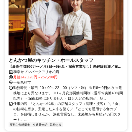
とんかつ屋のキッチン・ホールスタッフ
【最高年収800万〜／月8日〜9休み・深夜営業なし】未経験歓迎／充実
研修／定着率9割超／60年以上の黒字！安定系企業！
和幸セブンパークアリオ柏店
月給242,320円～257,200円
千葉県柏市
勤務時間・曜日: 10：00～22：00（シフト制） ※月8〜9日休み ※勤
務地により異なります。 ※1ヶ月変形労働時間制（週平均実働40時間
以内） ＜深夜勤務はありません＞ ほとんどの店舗が、駅...
仕事内容: 「とんかつ和幸」の店舗スタッフ（調理・接客） ＼「食」
の技術を磨き、安定した未来を築く／ 「どこでも通用する食のプ
ロ」を目指しませんか。 深夜営業なし、未経験から月給24万円スタ
ート。...
変形労働時間制
交通費支給
昇給あり