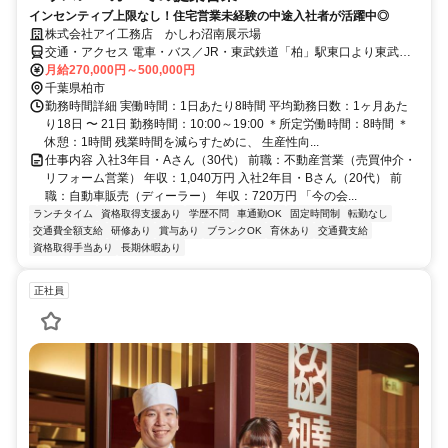
インセンティブ上限なし！住宅営業未経験の中途入社者が活躍中◎
株式会社アイ工務店 かしわ沼南展示場
交通・アクセス 電車・バス／JR・東武鉄道「柏」駅東口より東武バ
ス「セブンパーク・アリオ柏前」バス停下車5分
月給270,000円～500,000円
千葉県柏市
勤務時間詳細 実働時間：1日あたり8時間 平均勤務日数：1ヶ月あた
り18日 〜 21日 勤務時間：10:00～19:00 ＊所定労働時間：8時間 ＊
休憩：1時間 残業時間を減らすために、 生産性向...
仕事内容 入社3年目・Aさん（30代） 前職：不動産営業（売買仲介・
リフォーム営業） 年収：1,040万円 入社2年目・Bさん（20代） 前
職：自動車販売（ディーラー） 年収：720万円 「今の会...
ランチタイム
資格取得支援あり
学歴不問
車通勤OK
固定時間制
転勤なし
交通費全額支給
研修あり
賞与あり
ブランクOK
育休あり
交通費支給
資格取得手当あり
長期休暇あり
正社員