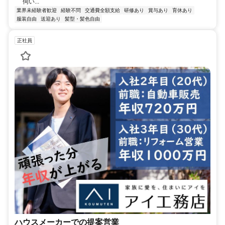
伺い...
業界未経験者歓迎
経験不問
交通費全額支給
研修あり
賞与あり
育休あり
服装自由
送迎あり
髪型・髪色自由
正社員
ハウスメーカーでの提案営業