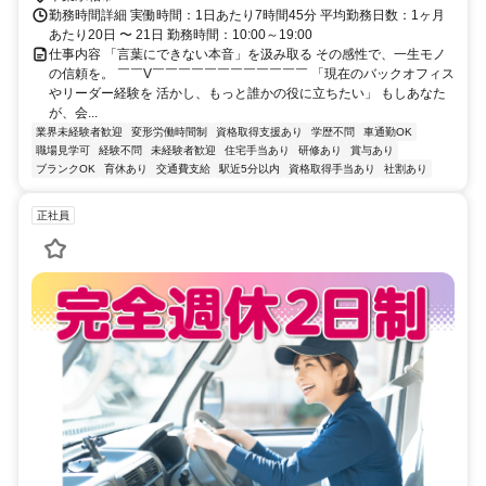
勤務時間詳細 実働時間：1日あたり7時間45分 平均勤務日数：1ヶ月
あたり20日 〜 21日 勤務時間：10:00～19:00
仕事内容 「言葉にできない本音」を汲み取る その感性で、一生モノ
の信頼を。 ￣￣V￣￣￣￣￣￣￣￣￣￣￣￣ 「現在のバックオフィス
やリーダー経験を 活かし、もっと誰かの役に立ちたい」 もしあなた
が、会...
業界未経験者歓迎
変形労働時間制
資格取得支援あり
学歴不問
車通勤OK
職場見学可
経験不問
未経験者歓迎
住宅手当あり
研修あり
賞与あり
ブランクOK
育休あり
交通費支給
駅近5分以内
資格取得手当あり
社割あり
正社員