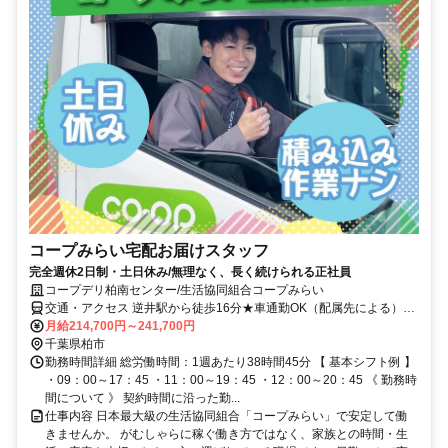
コープみらい宅配お届けスタッフ
完全週休2日制・土日休み/無理なく、長く続けられる正社員
コープデリ柏南センター/生活協同組合コープみらい
交通・アクセス 逆井駅から徒歩16分★車通勤OK（配属先による）※
配属先は、入職時期や各センターの人員状況を踏まえ、本人の希望を
月給214,700円～241,700円
考慮した上で、募集場所を含む通勤可能な範囲のセンターから決定し
千葉県柏市
ます。
勤務時間詳細 総労働時間：1週あたり38時間45分 【 基本シフト例 】
・09：00～17：45 ・11：00～19：45 ・12：00～20：45 《 勤務時
間について 》 契約時間に沿った勤...
仕事内容 日本最大級の生活協同組合「コープみらい」で安定して働
きませんか。 がむしゃらに稼ぐ働き方ではなく、家族との時間・生