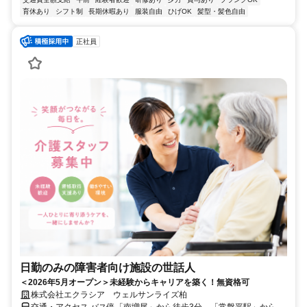
育休あり
シフト制
長期休暇あり
服装自由
ひげOK
髪型・髪色自由
正社員
日勤のみの障害者向け施設の世話人
＜2026年5月オープン＞未経験からキャリアを築く！無資格可
株式会社エクラシア ウェルサンライズ柏
交通・アクセス バス停「南増尾」から徒歩3分、「常盤平駅」から車