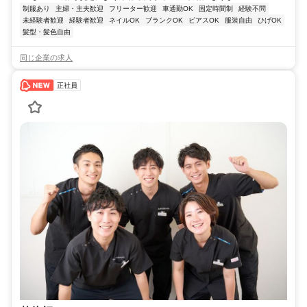
制服あり
主婦・主夫歓迎
フリーター歓迎
車通勤OK
固定時間制
経験不問
未経験者歓迎
経験者歓迎
ネイルOK
ブランクOK
ピアスOK
服装自由
ひげOK
髪型・髪色自由
同じ企業の求人
正社員