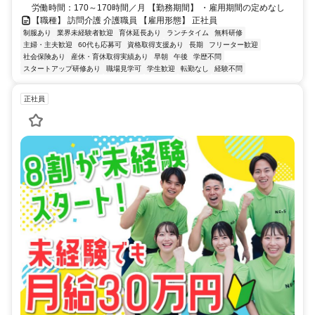
労働時間：170～170時間／月 【勤務期間】 ・雇用期間の定めなし
【職種】 訪問介護 介護職員 【雇用形態】 正社員
制服あり
業界未経験者歓迎
育休延長あり
ランチタイム
無料研修
主婦・主夫歓迎
60代も応募可
資格取得支援あり
長期
フリーター歓迎
社会保険あり
産休・育休取得実績あり
早朝
午後
学歴不問
スタートアップ研修あり
職場見学可
学生歓迎
転勤なし
経験不問
正社員