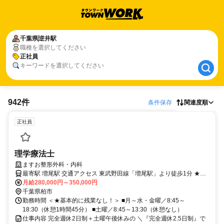
千葉県
千葉県
逆井駅
逆井駅
職種を選択してください
正社員
正社員
キーワードを選択してください
942件
条件保存
関連度順
正社員
理学療法士
ますお整形外科・内科
最寄駅 増尾駅 交通アクセス 東武野田線「増尾駅」より徒歩1分 ★車
通勤OK／バイク通勤OK！（駐車場あり）
月給280,000円～350,000円
千葉県柏市
勤務時間 ＜★基本的に残業なし！＞ ■月～水・金曜／8:45～
18:30（休憩1時間45分） ■土曜／8:45～13:30（休憩なし）
仕事内容 完全週休2日制＋土曜午後休みの ＼『完全週休2.5日制』で