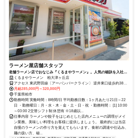
ラーメン屋店舗スタッフ
老舗ラーメン店でおなじみ『くるまやラーメン』。人気の秘訣を入社し
たあなただけにこっそり伝授します！
くるまやラーメン 柏大津ヶ丘店
アクセス 東武野田線〔アーバンパークライン〕 逆井東口徒歩約38
分、東武野田線〔アーバンパークライン〕 増尾東口徒歩約43分、東
月給285,000円～320,000円
武野田線〔アーバンパークライン〕 新柏東口徒歩約48分 「柏」駅よ
千葉県柏市
り車12分
勤務時間 実働時間：8時間/日 平均勤務日数：1ヶ月あたり21日～22
日 ・勤務曜日：月・水・木・金・土・日・祝 ・勤務時間： [1] 10:00
～03:00 2交替シフト制 休憩有 ※18歳以...
仕事内容 ラーメンや餃子をはじめとした店内メニューの調理がメイ
ン業務。美味しい料理をお客様に提供しましょう。 最終的には当店
自慢のラーメンの作り方を覚えてもらいます。食材の調達や仕込み、
麺の扱い方、秘...