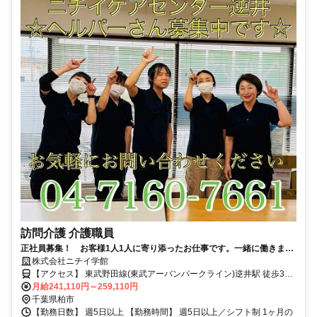
訪問介護 介護職員
正社員募集！ お客様1人1人に寄り添ったお仕事です。一緒に働きませ
んか。
株式会社ニチイ学館
【アクセス】 東武野田線(東武アーバンパークライン)逆井駅 徒歩3分
■住 所 千葉県 柏市 逆井2-2-8ﾀﾞｲﾔﾊｲﾂ103 ■アクセス 東武野田線(東武
月給241,110円～259,110円
アーバンパークライン)逆井駅 徒歩3分
千葉県柏市
【勤務日数】 週5日以上 【勤務時間】 週5日以上／シフト制 1ヶ月の