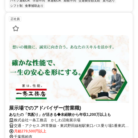
バイク通勤OK
学歴不問
車通勤OK
経験不問
交通費全額支給
賞与あり
シフト制
食事補助あり
正社員
展示場でのアドバイザー(営業職)
あなたの「気配り」が活きる◆未経験から年収1,200万以上も
株式会社一条工務店 かしわ沼南展示場
交通・アクセス JR常磐線・東武野田線柏駅東口バス乗り場1番東武バ
ス乗車セブンパーク・アリオ柏前下車5分
月給279,500円以上
千葉県柏市