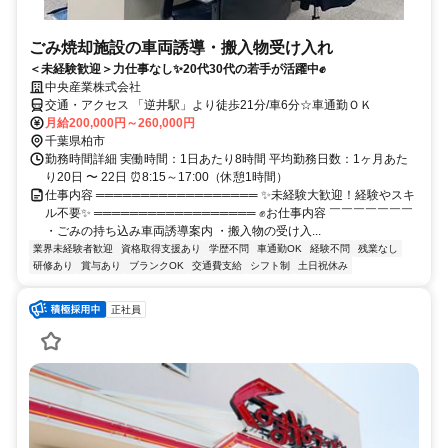
ごみ焼却施設の車両誘導・搬入物受け入れ
＜未経験歓迎＞力仕事なし✨20代30代の若手が活躍中✊
中央産業株式会社
交通・アクセス 「逆井駅」より徒歩21分/車6分☆車通勤ＯＫ
月給200,000円～260,000円
千葉県柏市
勤務時間詳細 実働時間：1日あたり8時間 平均勤務日数：1ヶ月あた
り20日 〜 22日 ⏰8:15～17:00（休憩1時間）
仕事内容 ══════════════════ ✨未経験大歓迎！経験やスキ
ル不要✨ ══════════════════ ✊お仕事内容 ￣￣￣￣￣￣￣
・ごみの持ち込み車両誘導案内 ・搬入物の受け入...
業界未経験者歓迎
資格取得支援あり
学歴不問
車通勤OK
経験不問
残業なし
研修あり
賞与あり
ブランクOK
交通費支給
シフト制
土日祝休み
正社員