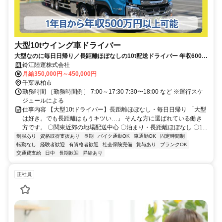
大型10tウイング車ドライバー
大型なのに毎日日帰り／長距離ほぼなしの10t配送ドライバー 年収600万
円以上も可能／特別休暇取得可
鈴江陸運株式会社
月給350,000円～450,000円
千葉県柏市
勤務時間 ［勤務時間例］ 7:00～17:30 7:30〜18:00 など ※運行スケ
ジュールによる
仕事内容 【大型10tドライバー】長距離ほぼなし・毎日日帰り 「大型
は好き。でも長距離はもうキツい…」 そんな方に選ばれている働き
方です。 〇関東近郊の地場配送中心 〇泊まり・長距離ほぼなし 〇1...
制服あり
資格取得支援あり
長期
バイク通勤OK
車通勤OK
固定時間制
転勤なし
経験者歓迎
有資格者歓迎
社会保険完備
賞与あり
ブランクOK
交通費支給
日中
長期歓迎
昇給あり
正社員