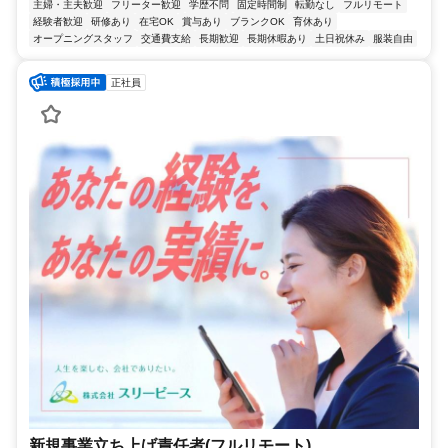
主婦・主夫歓迎
フリーター歓迎
学歴不問
固定時間制
転勤なし
フルリモート
経験者歓迎
研修あり
在宅OK
賞与あり
ブランクOK
育休あり
オープニングスタッフ
交通費支給
長期歓迎
長期休暇あり
土日祝休み
服装自由
正社員
新規事業立ち上げ責任者(フルリモート)