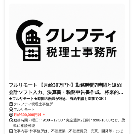
フルリモート 【月給30万円~】勤務時間7時間と短め!
会計ソフト入力、決算書・税務申告書作成、将来的に
★フルリモート★時間の融通が利き、有給申請も直前でOK！
決算説明も
クレフティ税理士事務所
フルリモート
月給300,000円以上
勤務時間・曜日: * 9:00～17:00 * 完全週休2日制 * 9:00-16:00など、柔
軟に相談可能
仕事内容: 弊事務所は、不動産業（不動産賃貸、売買、開発等）にほ