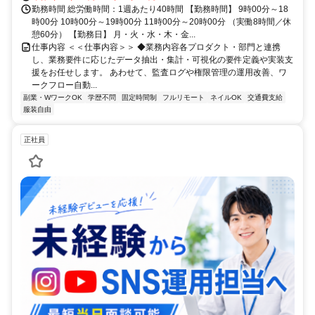
勤務時間 総労働時間：1週あたり40時間 【勤務時間】 9時00分～18
時00分 10時00分～19時00分 11時00分～20時00分 （実働8時間／休
憩60分） 【勤務日】 月・火・水・木・金...
仕事内容 ＜＜仕事内容＞＞ ◆業務内容各プロダクト・部門と連携
し、業務要件に応じたデータ抽出・集計・可視化の要件定義や実装支
援をお任せします。 あわせて、監査ログや権限管理の運用改善、ワ
ークフロー自動...
副業・WワークOK
学歴不問
固定時間制
フルリモート
ネイルOK
交通費支給
服装自由
正社員