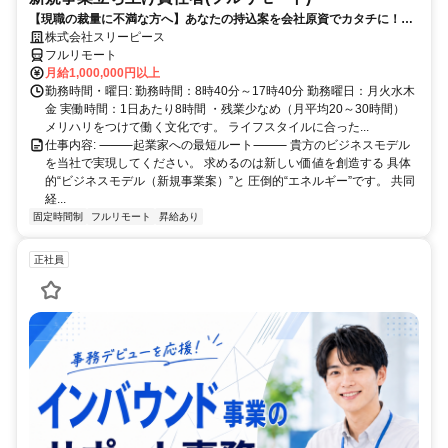
【現職の裁量に不満な方へ】あなたの持込案を会社原資でカタチに！最
短6ヶ月で共同経営者の道へ
株式会社スリーピース
フルリモート
月給1,000,000円以上
勤務時間・曜日: 勤務時間：8時40分～17時40分 勤務曜日：月火水木
金 実働時間：1日あたり8時間 ・残業少なめ（月平均20～30時間）
メリハリをつけて働く文化です。 ライフスタイルに合った...
仕事内容: ⸻起業家への最短ルート⸻ 貴方のビジネスモデル
を当社で実現してください。 求めるのは新しい価値を創造する 具体
的“ビジネスモデル（新規事業案）”と 圧倒的“エネルギー”です。 共同
経...
固定時間制
フルリモート
昇給あり
正社員