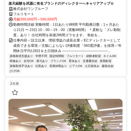
楽天経験を武器に有名ブランドのディレクターへキャリアアップ☆
株式会社ワンプルーフ
フルリモート
月給300,000円～500,000円
勤務時間詳細 実働時間：1日あたり8時間 平均勤務日数：1ヶ月あた
り21日 〜 23日 10：00～19：00（実働8時間） ＊柔軟な「ズレ勤制
度」あり！ 出社時間を前後2時間ズラせます。 有給を...
仕事内容 ✅設立以来、増収増益の成長企業 ✅ECディレクターとして
成長できる環境 ✅主観によらない評価制度「360度評価」を採用 ✅年
間休日平均128日＆土日祝休み ―――――――――――――...
資格取得支援あり
学歴不問
固定時間制
フルリモート
経験者歓迎
ネイルOK
研修あり
在宅OK
賞与あり
ブランクOK
育休あり
交通費支給
長期歓迎
資格取得手当あり
社割あり
長期休暇あり
ピアスOK
土日祝休み
服装自由
ひげOK
正社員