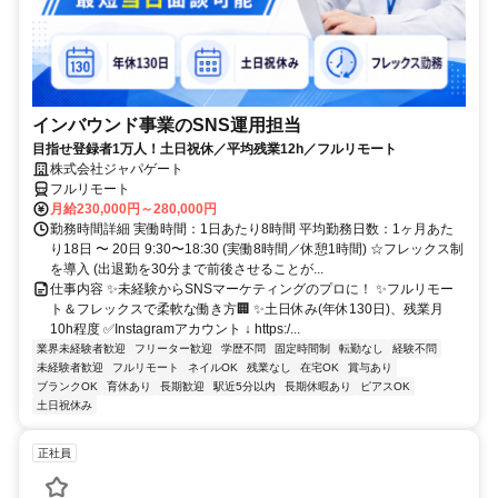
インバウンド事業のSNS運用担当
目指せ登録者1万人！土日祝休／平均残業12h／フルリモート
株式会社ジャパゲート
フルリモート
月給230,000円～280,000円
勤務時間詳細 実働時間：1日あたり8時間 平均勤務日数：1ヶ月あた
り18日 〜 20日 9:30〜18:30 (実働8時間／休憩1時間) ☆フレックス制
を導入 (出退勤を30分まで前後させることが...
仕事内容 ✨未経験からSNSマーケティングのプロに！ ✨フルリモー
ト＆フレックスで柔軟な働き方🏢 ✨土日休み(年休130日)、残業月
10h程度 ✅Instagramアカウント ↓ https:/...
業界未経験者歓迎
フリーター歓迎
学歴不問
固定時間制
転勤なし
経験不問
未経験者歓迎
フルリモート
ネイルOK
残業なし
在宅OK
賞与あり
ブランクOK
育休あり
長期歓迎
駅近5分以内
長期休暇あり
ピアスOK
土日祝休み
正社員