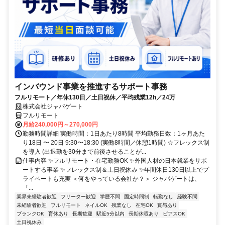
インバウンド事業を推進するサポート事務
フルリモート／年休130日／土日祝休／平均残業12h／24万
株式会社ジャパゲート
フルリモート
月給240,000円～270,000円
勤務時間詳細 実働時間：1日あたり8時間 平均勤務日数：1ヶ月あた
り18日 〜 20日 9:30〜18:30 (実働8時間／休憩1時間) ☆フレックス制
を導入 (出退勤を30分まで前後させることが...
仕事内容 ✨フルリモート・在宅勤務OK ✨外国人材の日本就業をサポ
ートする事業 ✨フレックス制＆土日祝休み ✨年間休日130日以上でプ
ライベートも充実 ＜何をやっている会社か？＞ ジャパゲートは、
「...
業界未経験者歓迎
フリーター歓迎
学歴不問
固定時間制
転勤なし
経験不問
未経験者歓迎
フルリモート
ネイルOK
残業なし
在宅OK
賞与あり
ブランクOK
育休あり
長期歓迎
駅近5分以内
長期休暇あり
ピアスOK
土日祝休み