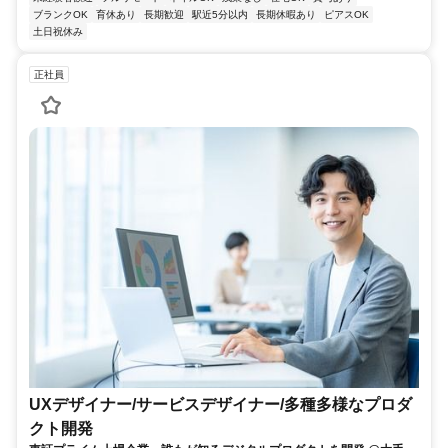
ブランクOK
育休あり
長期歓迎
駅近5分以内
長期休暇あり
ピアスOK
土日祝休み
正社員
UXデザイナー/サービスデザイナー/多種多様なプロダ
クト開発