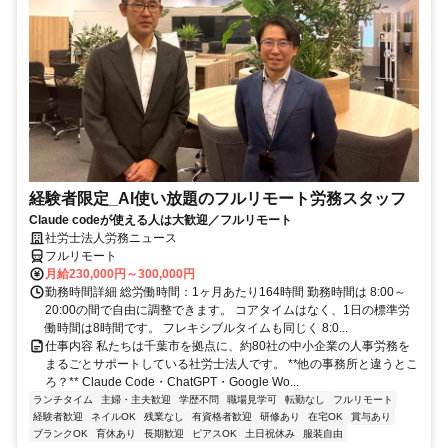
経験者限定_AI使い放題のフルリモート労務スタッフ
Claude codeが使える人は大歓迎／フルリモート
社労士法人労務ニュース
フルリモート
月給230,000円～300,000円
勤務時間詳細 総労働時間：1ヶ月あたり164時間 勤務時間は 8:00～
20:00の間で自由に調整できます。 コアタイムはなく、1日の標準労
働時間は8時間です。 フレキシブルタイムも同じく 8:0...
仕事内容 私たちは千葉市を拠点に、約80社の中小企業の人事労務を
まるごとサポートしている社労士法人です。 **他の事務所と違うとこ
ろ？** Claude Code・ChatGPT・Google Wo...
ランチタイム
主婦・主夫歓迎
学歴不問
職場見学可
転勤なし
フルリモート
経験者歓迎
ネイルOK
残業なし
有資格者歓迎
研修あり
在宅OK
賞与あり
ブランクOK
育休あり
長期歓迎
ピアスOK
土日祝休み
服装自由