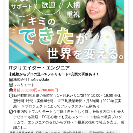
ITクリエイター・エンジニア
未経験からプロの道へ✨フルリモート×充実の研修あり！
株式会社TheNewGate
フルリモート
月給300,000円～700,000円
勤務時間詳細 総労働時間：1ヶ月あたり173時間 10:00～19:00 ※休
憩時間1時間（実働8時間） ※平均残業時間：月6時間（2023年度実
績） ※プロジェクトによってフレックスタイム制あり
仕事内容 ✨フルリモートも可能！自分らしく輝ける働き方◎ ✨社会人
デビューも歓迎！PC初心者でも安心スタート！ ✨独自の教育プログ
ラムで、エンジニアのゼロからプロへ ✨最新の技術で社会を支え、感
謝され...
業界未経験者歓迎
副業・WワークOK
資格取得支援あり
固定時間制
転勤なし