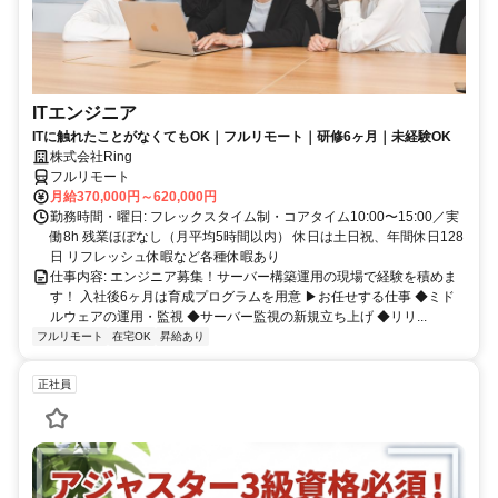
ITエンジニア
ITに触れたことがなくてもOK｜フルリモート｜研修6ヶ月｜未経験OK
株式会社Ring
フルリモート
月給370,000円～620,000円
勤務時間・曜日: フレックスタイム制・コアタイム10:00〜15:00／実
働8h 残業ほぼなし（月平均5時間以内） 休日は土日祝、年間休日128
日 リフレッシュ休暇など各種休暇あり
仕事内容: エンジニア募集！サーバー構築運用の現場で経験を積めま
す！ 入社後6ヶ月は育成プログラムを用意 ▶お任せする仕事 ◆ミド
ルウェアの運用・監視 ◆サーバー監視の新規立ち上げ ◆リリ...
フルリモート
在宅OK
昇給あり
正社員