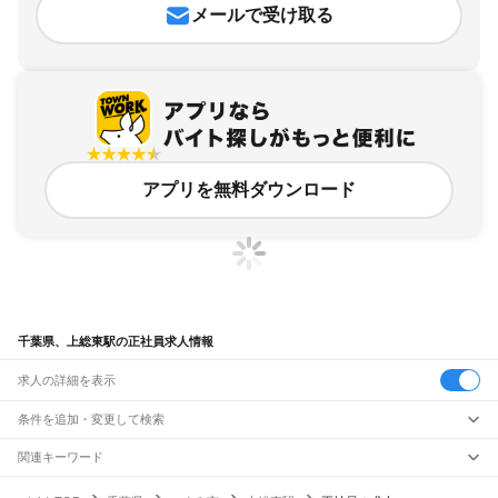
メールで受け取る
アプリを無料ダウンロード
千葉県、上総東駅の正社員求人情報
求人の詳細を表示
条件を追加・変更して検索
市区町村を追加・変更
関連キーワード
完全在宅ワーク 全国
シール貼り 在宅
現在地周辺
ガチャガチャ
犬カフェ
千葉県
駅を追加・変更