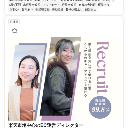
経験不問
未経験者歓迎
フルリモート
経験者歓迎
有資格者歓迎
研修あり
在宅OK
賞与あり
交通費支給
長期歓迎
長期休暇あり
服装自由
正社員
楽天市場中心のEC運営ディレクター