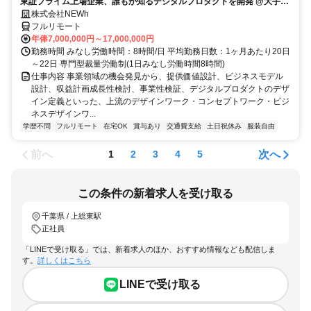
東証プライム上場企業、誰もが知るデジタルプロダクトを開発 @大手町
駅
株式会社NEWh
フルリモート
年俸7,000,000円～17,000,000円
勤務時間 みなし労働時間：8時間/日 平均勤務日数：1ヶ月あたり20日
～22日 専門型裁量労働制(1日みなし労働時間8時間)
仕事内容 事業領域の機会発見から、提供価値設計、ビジネスモデル
設計、収益計画成長性検討、事業性検証、デジタルプロダクトのデザ
イン定義といった、上流のデザインワーク・コンセプトワーク・ビジ
ネスデザインワ...
学歴不問
フルリモート
在宅OK
賞与あり
交通費支給
土日祝休み
服装自由
前へ
次へ
1
2
3
4
5
この条件の新着求人を受け取る
千葉県 / 上総東駅
正社員
「LINEで受け取る」では、新着求人のほか、おすすめ情報なども配信しま
す。
詳しくはこちら
LINEで受け取る