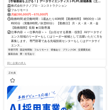
【市場価値を上げる！】データサイエンティストPL/PL候補募集（土日
祝休）
株式会社テクノプロ・コンストラクション
フルリモート
月給390,000円～670,000円
勤務時間 総労働時間：1週あたり40時間 【勤務時間】 9時00分～18
時00分 （実働8時間／休憩60分） 【勤務日】 月・火・水・木・金
【勤務期間】長期 ★日勤専属
仕事内容 ＜＜仕事内容＞＞ 【お任せする業務・役割】 AI/データサイ
エンス領域のリーダーもしくはリーダー候補として活躍いただく方を
募集します。 専門部署である先端技術センターもしくはデータサイ
エンス...
学歴不問
固定時間制
フルリモート
研修あり
ブランクOK
交通費支給
服装自由
寮・社宅あり
同じ企業の求人
正社員