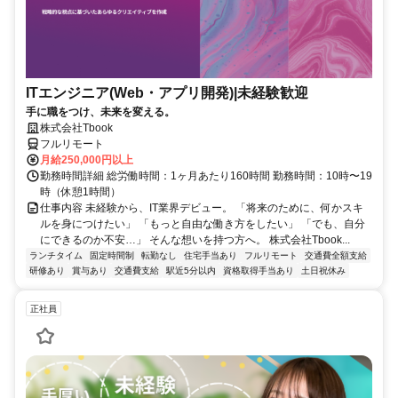
ITエンジニア(Web・アプリ開発)|未経験歓迎
手に職をつけ、未来を変える。
株式会社Tbook
フルリモート
月給250,000円以上
勤務時間詳細 総労働時間：1ヶ月あたり160時間 勤務時間：10時〜19
時（休憩1時間）
仕事内容 未経験から、IT業界デビュー。 「将来のために、何かスキ
ルを身につけたい」 「もっと自由な働き方をしたい」 「でも、自分
にできるのか不安…」 そんな想いを持つ方へ。 株式会社Tbook...
ランチタイム
固定時間制
転勤なし
住宅手当あり
フルリモート
交通費全額支給
研修あり
賞与あり
交通費支給
駅近5分以内
資格取得手当あり
土日祝休み
正社員