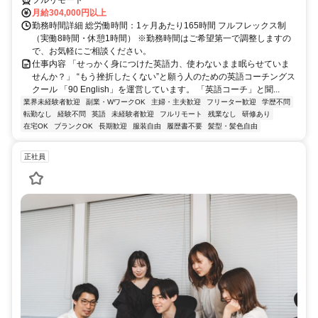
月給304,000円以上
勤務時間詳細 総労働時間：1ヶ月あたり165時間 フルフレックス制
（実働8時間・休憩1時間） ※勤務時間はご希望第一で調整しますの
で、お気軽にご相談ください。
仕事内容 「せっかく身につけた英語力、使わないまま眠らせていま
せんか？」 “もう挫折したくない”と願う人のための英語コーチングス
クール 「90 English」を運営しています。 「英語コーチ」と聞...
業界未経験者歓迎
副業・WワークOK
主婦・主夫歓迎
フリーター歓迎
学歴不問
転勤なし
経験不問
英語
未経験者歓迎
フルリモート
残業なし
研修あり
在宅OK
ブランクOK
長期歓迎
服装自由
履歴書不要
髪型・髪色自由
正社員