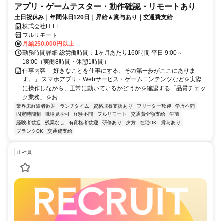
アプリ・ゲームテスター・動作確認・リモートあり
土日祝休み｜年間休日120日｜昇給＆賞与あり｜交通費支給
株式会社H.T.F
フルリモート
月給250,000円以上
勤務時間詳細 総労働時間：1ヶ月あたり160時間 平日 9:00～
18:00（実働8時間・休憩1時間）
仕事内容 「好きなことを仕事にする、その第一歩がここにありま
す。」 スマホアプリ・Webサービス・ゲームコンテンツなどを実際
に操作しながら、正常に動いているかどうかを確認する「品質チェッ
ク業務」をお...
業界未経験者歓迎
ランチタイム
資格取得支援あり
フリーター歓迎
学歴不問
固定時間制
職場見学可
経験不問
フルリモート
交通費全額支給
午前
経験者歓迎
残業なし
有資格者歓迎
研修あり
夕方
在宅OK
賞与あり
ブランクOK
交通費支給
正社員