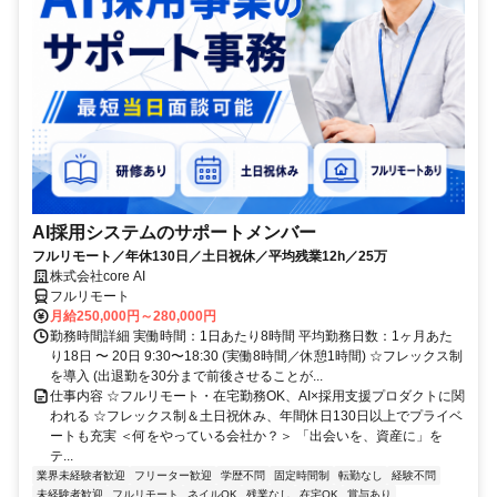
AI採用システムのサポートメンバー
フルリモート／年休130日／土日祝休／平均残業12h／25万
株式会社core AI
フルリモート
月給250,000円～280,000円
勤務時間詳細 実働時間：1日あたり8時間 平均勤務日数：1ヶ月あた
り18日 〜 20日 9:30〜18:30 (実働8時間／休憩1時間) ☆フレックス制
を導入 (出退勤を30分まで前後させることが...
仕事内容 ☆フルリモート・在宅勤務OK、AI×採用支援プロダクトに関
われる ☆フレックス制＆土日祝休み、年間休日130日以上でプライベ
ートも充実 ＜何をやっている会社か？＞ 「出会いを、資産に」を
テ...
業界未経験者歓迎
フリーター歓迎
学歴不問
固定時間制
転勤なし
経験不問
未経験者歓迎
フルリモート
ネイルOK
残業なし
在宅OK
賞与あり