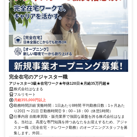
完全在宅のアジャスター職
アジャスター3級★在宅ワーク★年休120日★月給35万円超★
株式会社はなまる
フルリモート
月給355,000円以上
勤務時間詳細 実働時間：1日あたり8時間 平均勤務日数：1ヶ月あた
り20日 〜 21日 ⏰勤務時間⏰ 9：00～18：00（休憩1時間）
仕事内容 自動車買取・販売業界で強固な基盤を誇る株式会社はなま
る。当社は、高度な専門知識を持つあなたをお迎えするため、アジャ
スター職（完全在宅・テレワーク勤務）のオープニングスタッフを募
集します。外回...