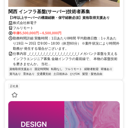
関西 インフラ基盤(サーバー)技術者募集
【3年以上サーバーの構築経験・保守経験必須】資格取得支援あり
株式会社林電子
フルリモート
年俸5,500,000円～6,500,000円
勤務時間詳細 実働時間：1日あたり8時間 平均勤務日数：1ヶ月あた
り19日 〜 20日 ⏰9:00～18:00（休憩60分） ※案件状況により時間外
勤務が 発生する場合がございます。
仕事内容 _/_/_/_/_/_/_/_/_/_/_/_/_/_/_/_/_/_/ メガバンク基盤を支える
インフラエンジニア募集 金融インフラの最前線で、 本物の基盤技術
を磨きませんか。 当社...
資格取得支援あり
固定時間制
転勤なし
フルリモート
経験者歓迎
研修あり
賞与あり
育休あり
交通費支給
土日祝休み
ひげOK
髪型・髪色自由
正社員