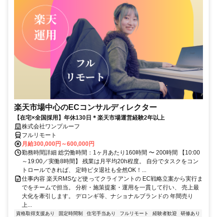
楽天市場中心のECコンサルディレクター
【在宅×全国採用】年休130日＊楽天市場運営経験2年以上
株式会社ワンプルーフ
フルリモート
月給300,000円～600,000円
勤務時間詳細 総労働時間：1ヶ月あたり160時間 〜 200時間 【10:00
～19:00／実働8時間】 残業は月平均20h程度。 自分でタスクをコン
トロールできれば、 定時ピタ退社も全然OK！...
仕事内容 楽天RMSなど使ってクライアントの EC戦略立案から実行ま
でをチームで担当。 分析・施策提案・運用を一貫して行い、 売上最
大化を牽引します。 デロンギ等、ナショナルブランドの 年間売り
上...
資格取得支援あり
固定時間制
住宅手当あり
フルリモート
経験者歓迎
研修あり