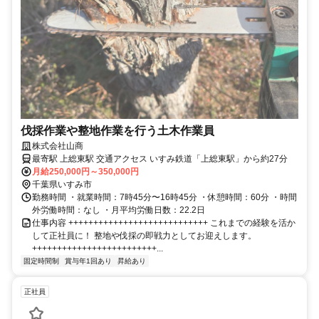
伐採作業や整地作業を行う土木作業員
株式会社山商
最寄駅 上総東駅 交通アクセス いすみ鉄道「上総東駅」から約27分
月給250,000円～350,000円
千葉県いすみ市
勤務時間 ・就業時間：7時45分〜16時45分 ・休憩時間：60分 ・時間
外労働時間：なし ・月平均労働日数：22.2日
仕事内容 ++++++++++++++++++++++++++++ これまでの経験を活か
して正社員に！ 整地や伐採の即戦力としてお迎えします。
+++++++++++++++++++++++++...
固定時間制
賞与年1回あり
昇給あり
正社員