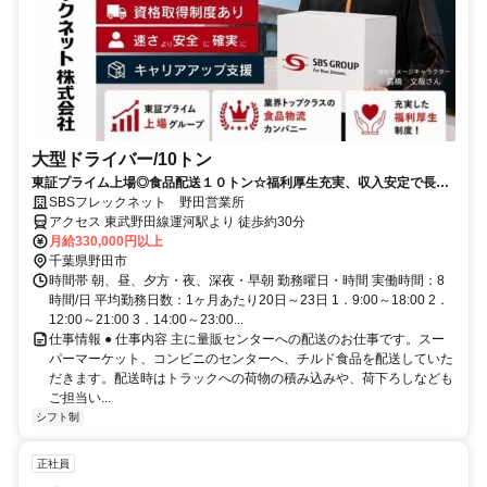
大型ドライバー/10トン
東証プライム上場◎食品配送１０トン☆福利厚生充実、収入安定で長く
働ける＆キャリアアップも◎
SBSフレックネット 野田営業所
アクセス 東武野田線運河駅より 徒歩約30分
月給330,000円以上
千葉県野田市
時間帯 朝、昼、夕方・夜、深夜・早朝 勤務曜日・時間 実働時間：8
時間/日 平均勤務日数：1ヶ月あたり20日～23日 1．9:00～18:00 2．
12:00～21:00 3．14:00～23:00...
仕事情報 ● 仕事内容 主に量販センターへの配送のお仕事です。スー
パーマーケット、コンビニのセンターへ、チルド食品を配送していた
だきます。配送時はトラックへの荷物の積み込みや、荷下ろしなども
ご担当い...
シフト制
正社員