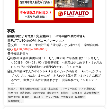
事務
業績好調により増員！完全週休2日！平均年齢29歳の職場★
FLATAUTO|株式会社IKコーポレーション
交通・アクセス ・東武野田線「運河駅」から車で5分 ・常磐自動車道
柏インターから車で8分 ※車・バイク通勤OK！無料駐車場完備！
月給250,000円～300,000円
千葉県野田市
勤務時間詳細 実働時間：1日あたり8時間 平均勤務日数：1ヶ月あた
り20日 9：00～18：00（実働8時間） ＜残業は少なめです＞ 1ヶ月あ
たりの 平均残業時間は10時間以内です。 「PCや仕事...
仕事内容 ■求人のポイント■ ★月給25万～の高月給！ ★インセンティ
ブあり ノルマはありませんが、 本人のやる気次第では たくさん稼げ
るので、 実力が正当に評価されます！ 営業事務でもインセンティ
ブ...
制服あり
業界未経験者歓迎
主婦・主夫歓迎
フリーター歓迎
バイク通勤OK
学歴不問
車通勤OK
固定時間制
職場見学可
転勤なし
経験不問
未経験者歓迎
経験者歓迎
研修あり
賞与あり
ブランクOK
交通費支給
長期歓迎
長期休暇あり