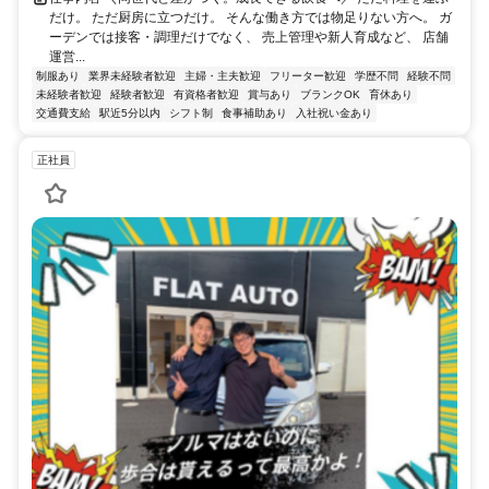
だけ。 ただ厨房に立つだけ。 そんな働き方では物足りない方へ。 ガ
ーデンでは接客・調理だけでなく、 売上管理や新人育成など、 店舗
運営...
制服あり
業界未経験者歓迎
主婦・主夫歓迎
フリーター歓迎
学歴不問
経験不問
未経験者歓迎
経験者歓迎
有資格者歓迎
賞与あり
ブランクOK
育休あり
交通費支給
駅近5分以内
シフト制
食事補助あり
入社祝い金あり
正社員