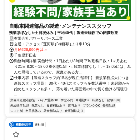
自動車関連部品の製造･メンテナンススタッフ
残業ほぼなし✨土日祝休み｜平均40代｜製造未経験での転職歓迎
有限会社パワーリバース工業
交通・アクセス ｢運河駅｣｢梅郷駅｣より車10分
月給220,000円以上
千葉県野田市
勤務時間詳細 実働時間：1日あたり8時間 平均勤務日数：1ヶ月あた
り21日 8:30～18:00 ※休憩1.5h ⋆⸜ 残業ほぼなし！ ⸝⋆ 18:05には、み
んな帰宅しているので、 家庭がある方...
仕事内容 【製造スタッフ約15名が現在活躍中】 新規業務拡大につき
新規スタッフ増員！ 30代・40代スタッフも多数活躍中！ 未経験から
始めたスタッフも多く、 落ち着いた雰囲気の中で長く働ける環境◎
...
業界未経験者歓迎
バイク通勤OK
学歴不問
車通勤OK
転勤なし
経験不問
未経験者歓迎
残業なし
食費補助あり
賞与あり
ブランクOK
長期歓迎
シフト制
土日祝休み
昼食補助あり
食事補助あり
正社員