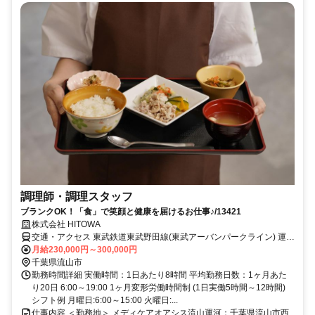
調理師・調理スタッフ
ブランクOK！「食」で笑顔と健康を届けるお仕事♪/13421
株式会社 HITOWA
交通・アクセス 東武鉄道東武野田線(東武アーバンパークライン) 運河
徒歩6分
月給230,000円～300,000円
千葉県流山市
勤務時間詳細 実働時間：1日あたり8時間 平均勤務日数：1ヶ月あた
り20日 6:00～19:00 1ヶ月変形労働時間制 (1日実働5時間～12時間)
シフト例 月曜日:6:00～15:00 火曜日:...
仕事内容 ＜勤務地＞ メディケアオアシス流山運河：千葉県流山市西