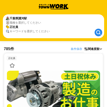
千葉県
千葉県
運河駅
運河駅
職種を選択してください
正社員
正社員
キーワードを選択してください
785件
条件保存
関連度順
正社員