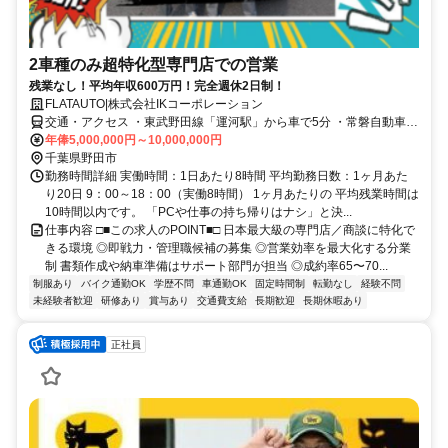
2車種のみ超特化型専門店での営業
残業なし！平均年収600万円！完全週休2日制！
FLATAUTO|株式会社IKコーポレーション
交通・アクセス ・東武野田線「運河駅」から車で5分 ・常磐自動車道
柏インターから車で8分 ※車・バイク通勤OK！無料駐車場完備！
年俸5,000,000円～10,000,000円
千葉県野田市
勤務時間詳細 実働時間：1日あたり8時間 平均勤務日数：1ヶ月あた
り20日 9：00～18：00（実働8時間） 1ヶ月あたりの 平均残業時間は
10時間以内です。 「PCや仕事の持ち帰りはナシ」と決...
仕事内容 □■この求人のPOINT■□ 日本最大級の専門店／商談に特化で
きる環境 ◎即戦力・管理職候補の募集 ◎営業効率を最大化する分業
制 書類作成や納車準備はサポート部門が担当 ◎成約率65〜70...
制服あり
バイク通勤OK
学歴不問
車通勤OK
固定時間制
転勤なし
経験不問
未経験者歓迎
研修あり
賞与あり
交通費支給
長期歓迎
長期休暇あり
正社員