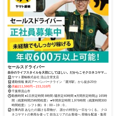
セールスドライバー
自分のライフスタイルを大切にしてほしい。だからこそクロネコヤマト
は収入も休日も充実
ヤマト運輸株式会社 流山主管支店
通勤情報 東武アーバンパークライン「運河駅」から徒歩20分
月給211,590円～233,310円
千葉県流山市
勤務時間 ●1日所定時間 8時間 /週所定40時間 ●月間所定時間は 165時
間（残業時間25時間程度） ●年間所定時間 1,976時間（残業時間300
時間程度） シフト例） 8：00～19：0...
仕事内容 あなたの届ける荷物が、 誰かの特別な一日をつくる。 クロ
ネコヤマトの車両を使って 担当エリアのお客様へ 荷物を配達・集荷