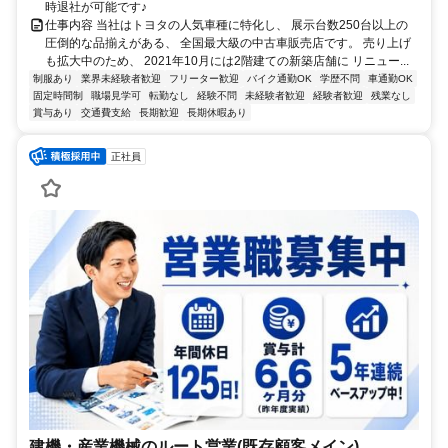
時退社が可能です♪
仕事内容 当社はトヨタの人気車種に特化し、 展示台数250台以上の
圧倒的な品揃えがある、 全国最大級の中古車販売店です。 売り上げ
も拡大中のため、 2021年10月には2階建ての新築店舗に リニュー...
制服あり
業界未経験者歓迎
フリーター歓迎
バイク通勤OK
学歴不問
車通勤OK
固定時間制
職場見学可
転勤なし
経験不問
未経験者歓迎
経験者歓迎
残業なし
賞与あり
交通費支給
長期歓迎
長期休暇あり
正社員
建機・産業機械のルート営業(既存顧客メイン)