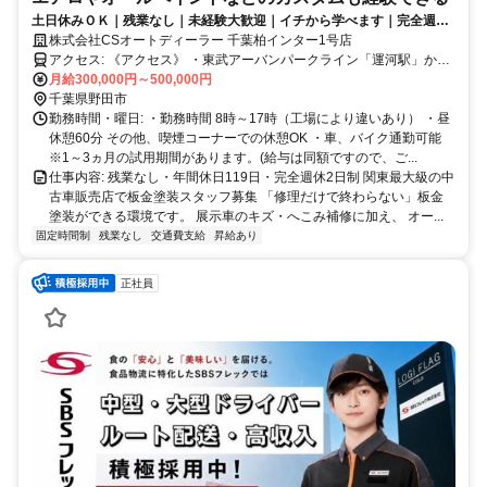
土日休みＯＫ｜残業なし｜未経験大歓迎｜イチから学べます｜完全週休
二日制
株式会社CSオートディーラー 千葉柏インター1号店
アクセス: 《アクセス》 ・東武アーバンパークライン「運河駅」から
徒歩15分 ・常磐自動車道柏インターから5分の位置 ・車、バイク通
月給300,000円～500,000円
勤可能（無料の社員駐車場完備） ・柏、流山、印西、春日部、坂
千葉県野田市
東、守谷、取手、越谷、松伏からも通勤可
勤務時間・曜日: ・勤務時間 8時～17時（工場により違いあり） ・昼
休憩60分 その他、喫煙コーナーでの休憩OK ・車、バイク通勤可能
※1～3ヵ月の試用期間があります。(給与は同額ですので、ご...
仕事内容: 残業なし・年間休日119日・完全週休2日制 関東最大級の中
古車販売店で板金塗装スタッフ募集 「修理だけで終わらない」板金
塗装ができる環境です。 展示車のキズ・へこみ補修に加え、 オー...
固定時間制
残業なし
交通費支給
昇給あり
正社員