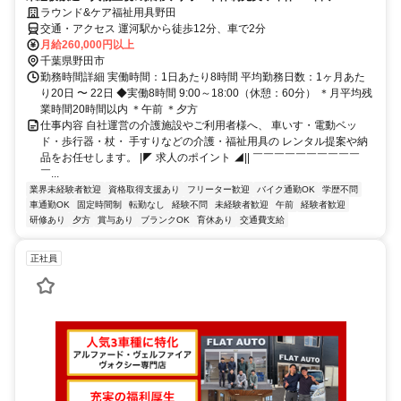
ラウンド&ケア福祉用具野田
交通・アクセス 運河駅から徒歩12分、車で2分
月給260,000円以上
千葉県野田市
勤務時間詳細 実働時間：1日あたり8時間 平均勤務日数：1ヶ月あた
り20日 〜 22日 ◆実働8時間 9:00～18:00（休憩：60分） ＊月平均残
業時間20時間以内 ＊午前 ＊夕方
仕事内容 自社運営の介護施設やご利用者様へ、 車いす・電動ベッ
ド・歩行器・杖・ 手すりなどの介護・福祉用具の レンタル提案や納
品をお任せします。 |◤ 求人のポイント ◢|| ￣￣￣￣￣￣￣￣￣￣
￣...
業界未経験者歓迎
資格取得支援あり
フリーター歓迎
バイク通勤OK
学歴不問
車通勤OK
固定時間制
転勤なし
経験不問
未経験者歓迎
午前
経験者歓迎
研修あり
夕方
賞与あり
ブランクOK
育休あり
交通費支給
正社員