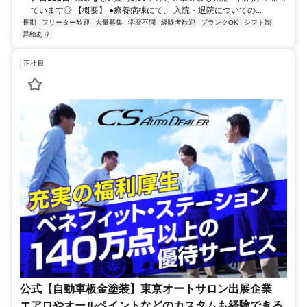
ています◎ 【概要】 ●療養病棟にて、 入院・退院についての...
長期
フリーター歓迎
大量募集
学歴不問
経験者歓迎
ブランクOK
シフト制
昇給あり
正社員
公式【自動車板金塗装】東京オートサロン出展企業
エアロやオールペイントなどのカスタムも経験できる