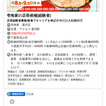
壱角家の店長候補(経験者)
店長経験者募集/飲食でキャリアを伸ばす/今だけ入社祝50万
壱角家 運河店
交通・アクセス 運河駅
月給285,000円以上
千葉県流山市
勤務時間詳細 総労働時間：1ヶ月あたり169時間 シフト制(実働8時間)
※残業月平均20～30時間 ※勤務時間は店舗の営業時間により異なり
ます。
仕事内容 ＼飲食で、次の経歴を／ 店長経験を、次の段階へ。 調理・
接客・店舗運営の経験を活かし、 裁量ある現場で力を発揮できま
す。 日々の判断と実行が、 そのまま結果につながる環境です◎ 店舗
だけで...
制服あり
主婦・主夫歓迎
資格取得支援あり
フリーター歓迎
学歴不問
住宅手当あり
経験者歓迎
有資格者歓迎
研修あり
賞与あり
ブランクOK
育休あり
交通費支給
駅近5分以内
シフト制
社割あり
食事補助あり
入社祝い金あり
正社員