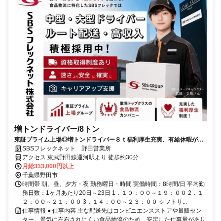
増トンドライバー/8トン
東証プライム上場◎増トンドライバー８ｔ福利厚生充実、有給休暇が取
りやすい◎資格取得支援あり
SBSフレックネット 野田営業所
アクセス 東武野田線運河駅より 徒歩約30分
月給333,000円以上
千葉県野田市
時間帯 朝、昼、夕方・夜 勤務曜日・時間 実働時間：8時間/日 平均勤
務日数：1ヶ月あたり20日～23日 1．１０：００～１９：００ 2．１
２：００～２１：００ 3．１４：００～２３：００ シフトサ...
仕事情報 ● 仕事内容 主な配送先はコンビニエンスストアや量販セン
ター。景気に左右されにくい食品物流のため、安定した仕事量があり