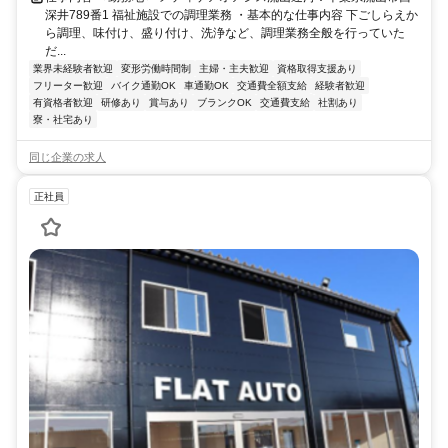
深井789番1 福祉施設での調理業務 ・基本的な仕事内容 下ごしらえか
ら調理、味付け、盛り付け、洗浄など、調理業務全般を行っていた
だ...
業界未経験者歓迎
変形労働時間制
主婦・主夫歓迎
資格取得支援あり
フリーター歓迎
バイク通勤OK
車通勤OK
交通費全額支給
経験者歓迎
有資格者歓迎
研修あり
賞与あり
ブランクOK
交通費支給
社割あり
寮・社宅あり
同じ企業の求人
正社員