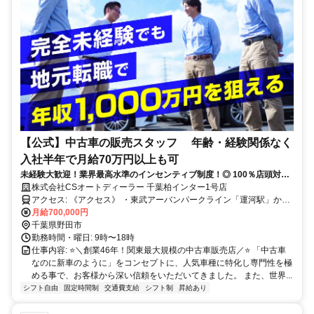
【公式】中古車の販売スタッフ 年齢・経験関係なく
入社半年で月給70万円以上も可
未経験大歓迎！業界最高水準のインセンティブ制度！◎ 100％店頭対
応！創業46年の信頼と実績あり！
株式会社CSオートディーラー 千葉柏インター1号店
アクセス: 《アクセス》 ・東武アーバンパークライン「運河駅」から
徒歩15分 ・常磐自動車道柏インターから5分の位置 ・車、バイク通
月給700,000円
勤可能（無料の社員駐車場完備） ・柏、流山、印西、春日部、坂
千葉県野田市
東、守谷、取手、越谷、松伏からも通勤可
勤務時間・曜日: 9時〜18時
仕事内容: ⭐️＼創業46年！関東最大規模の中古車販売店／⭐️ 「中古車
なのに新車のように」をコンセプトに、人気車種に特化し専門性を極
める事で、お客様から深い信頼をいただいてきました。 また、世界...
シフト自由
固定時間制
交通費支給
シフト制
昇給あり