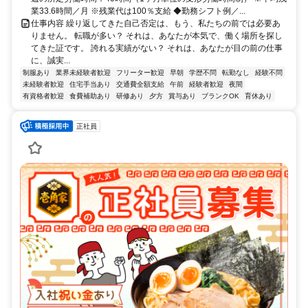
業33.6時間／月 ※残業代は100％支給 ◆勤務シフト例／...
仕事内容 繰り返してきた自己否定は、もう、私たちの前では必要あ
りません。 転職が多い？ それは、あなたが本気で、働く場所を探し
てきた証です。 誇れる実績がない？ それは、あなたが目の前の仕事
に、誠実...
制服あり
業界未経験者歓迎
フリーター歓迎
早朝
学歴不問
転勤なし
経験不問
未経験者歓迎
住宅手当あり
交通費全額支給
午前
経験者歓迎
夜間
有資格者歓迎
食費補助あり
研修あり
夕方
賞与あり
ブランクOK
育休あり
正社員