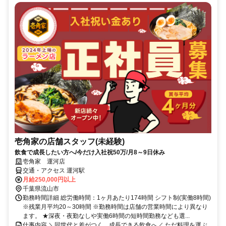
壱角家の店舗スタッフ(未経験)
飲食で成長したい方へ/今だけ入社祝50万/月8～9日休み
壱角家 運河店
交通・アクセス 運河駅
月給250,000円以上
千葉県流山市
勤務時間詳細 総労働時間：1ヶ月あたり174時間 シフト制(実働8時間)
※残業月平均20～30時間 ※勤務時間は店舗の営業時間により異なり
ます。 ★深夜・夜勤なしや実働6時間の短時間勤務なども選...
仕事内容 ＼同世代と差がつく。成長できる飲食へ／ ただ料理を運ぶ