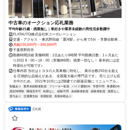
中古車のオークション応札業務
平均年齢25歳・残業無し｜車好きや業界未経験の男性活多数躍中
FLATAUTO|株式会社IKコーポレーション
交通・アクセス ・東武野田線「運河駅」から車で5分 ・常磐自動車道
柏インターから車で8分 ※車・バイク通勤OK！無料駐車場完備！
月給230,000円～300,000円
千葉県野田市
勤務時間詳細 実働時間：1日あたり8時間 平均勤務日数：1ヶ月あた
り20日 9：00～18：00（実働8時間） 残業一切なし！ 基本的には定
時退社が可能です♪
仕事内容 当社はトヨタの人気車種に特化し、 展示台数250台を超え
る 圧倒的な品揃えがある、 全国最大級の専門店です。 売り上げも拡
大中のため、 2021年10月には2階建ての新築店舗に リニューアル...
制服あり
業界未経験者歓迎
フリーター歓迎
バイク通勤OK
学歴不問
車通勤OK
固定時間制
職場見学可
転勤なし
経験不問
未経験者歓迎
経験者歓迎
残業なし
賞与あり
交通費支給
長期歓迎
長期休暇あり
正社員