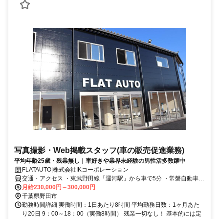
写真撮影・Web掲載スタッフ(車の販売促進業務)
平均年齢25歳・残業無し｜車好きや業界未経験の男性活多数躍中
FLATAUTO|株式会社IKコーポレーション
交通・アクセス ・東武野田線「運河駅」から車で5分 ・常磐自動車道
柏インターから車で8分 ※車・バイク通勤OK！無料駐車場完備！
月給230,000円～300,000円
千葉県野田市
勤務時間詳細 実働時間：1日あたり8時間 平均勤務日数：1ヶ月あた
り20日 9：00～18：00（実働8時間） 残業一切なし！ 基本的には定