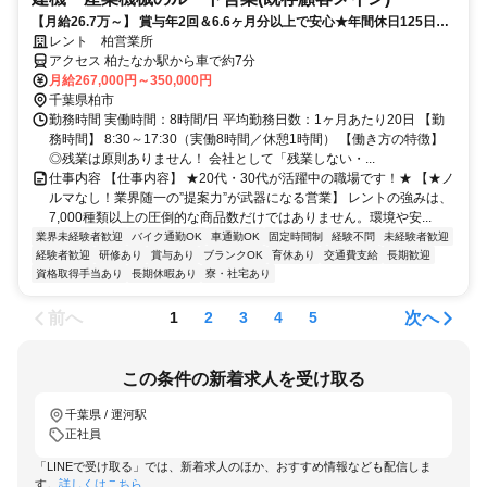
【月給26.7万～】 賞与年2回＆6.6ヶ月分以上で安心★年間休日125日★
安心の充実福利厚生★残業少なめ！
レント 柏営業所
アクセス 柏たなか駅から車で約7分
月給267,000円～350,000円
千葉県柏市
勤務時間 実働時間：8時間/日 平均勤務日数：1ヶ月あたり20日 【勤
務時間】 8:30～17:30（実働8時間／休憩1時間） 【働き方の特徴】
◎残業は原則ありません！ 会社として「残業しない・...
仕事内容 【仕事内容】 ★20代・30代が活躍中の職場です！★ 【★ノ
ルマなし！業界随一の”提案力”が武器になる営業】 レントの強みは、
7,000種類以上の圧倒的な商品数だけではありません。環境や安...
業界未経験者歓迎
バイク通勤OK
車通勤OK
固定時間制
経験不問
未経験者歓迎
経験者歓迎
研修あり
賞与あり
ブランクOK
育休あり
交通費支給
長期歓迎
資格取得手当あり
長期休暇あり
寮・社宅あり
前へ
次へ
1
2
3
4
5
この条件の新着求人を受け取る
千葉県 / 運河駅
正社員
「LINEで受け取る」では、新着求人のほか、おすすめ情報なども配信しま
す。
詳しくはこちら