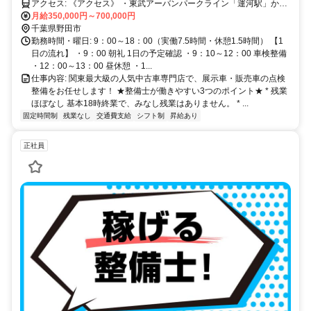
90％◎ 働き方を変えたい方大歓迎♪
アクセス: 《アクセス》 ・東武アーバンパークライン「運河駅」から
徒歩15分 ・常磐自動車道柏インターから5分の位置 ・車、バイク通
月給350,000円～700,000円
勤可能（無料の社員駐車場完備） ・柏、流山、印西、春日部、坂
千葉県野田市
東、守谷、取手、越谷、松伏からも通勤可
勤務時間・曜日: 9：00～18：00（実働7.5時間・休憩1.5時間） 【1
日の流れ】 ・9：00 朝礼 1日の予定確認 ・9：10～12：00 車検整備
・12：00～13：00 昼休憩 ・1...
仕事内容: 関東最大級の人気中古車専門店で、展示車・販売車の点検
整備をお任せします！ ★整備士が働きやすい3つのポイント★ * 残業
ほぼなし 基本18時終業で、みなし残業はありません。 * ...
固定時間制
残業なし
交通費支給
シフト制
昇給あり
正社員