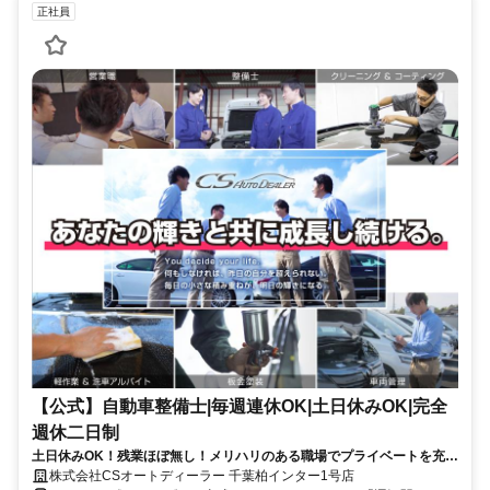
正社員
【公式】自動車整備士|毎週連休OK|土日休みOK|完全
週休二日制
土日休みOK！残業ほぼ無し！メリハリのある職場でプライベートを充実
させてください！月給40万円以上多数！お客様対応無し！有給消化率
株式会社CSオートディーラー 千葉柏インター1号店