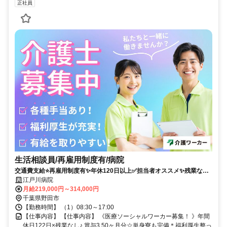
正社員
生活相談員/再雇用制度有/病院
交通費支給⭐️再雇用制度有✨年休120日以上✅️担当者オススメ✨残業なし
⭕️研修支援有✨経験者優遇❗️車通勤ＯＫ
江戸川病院
月給219,000円～314,000円
千葉県野田市
【勤務時間】 （1）08:30～17:00
【仕事内容】 【仕事内容】 《医療ソーシャルワーカー募集！ 》年間
休日122日×残業なし♪ 賞与3.50ヶ月分☆単身寮も完備＊福利厚生整っ