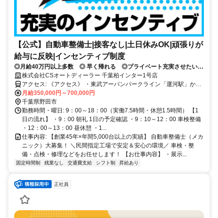
【公式】自動車整備士|接客なし|土日休みOK|頑張りが
給与に反映|インセンティブ制度
◎月給40万円以上多数 ◎ 早く帰れる ◎プライベート充実させたい方
大歓迎 ◎実務経験あれば資格なしでもＯＫ
株式会社CSオートディーラー 千葉柏インター1号店
アクセス: 《アクセス》 ・東武アーバンパークライン「運河駅」から
徒歩15分 ・常磐自動車道柏インターから5分の位置 ・車、バイク通
月給350,000円～700,000円
勤可能（無料の社員駐車場完備） ・柏、流山、印西、春日部、坂
千葉県野田市
東、守谷、取手、越谷、松伏からも通勤可
勤務時間・曜日: 9：00～18：00（実働7.5時間・休憩1.5時間） 【1
日の流れ】 ・9：00 朝礼 1日の予定確認 ・9：10～12：00 車検整備
・12：00～13：00 昼休憩 ・1...
仕事内容: 【創業45年×年間5,000台以上の実績】 自動車整備士（メカ
ニック）大募集！ ＼民間指定工場で安定＆安心の環境／ 車検・整
備・点検・修理などをお任せします！ 【お仕事内容】 ・展示...
固定時間制
残業なし
交通費支給
シフト制
昇給あり
正社員