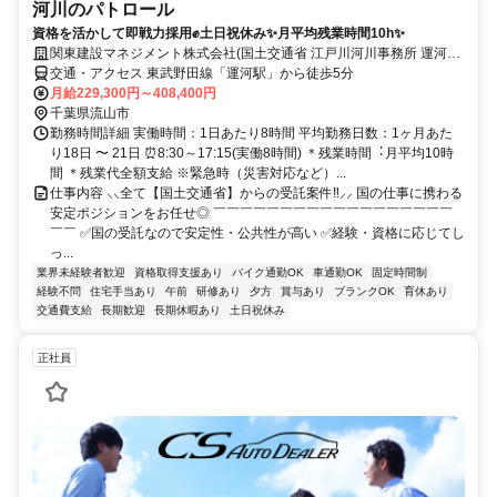
河川のパトロール
資格を活かして即戦力採用✊土日祝休み✨月平均残業時間10h✨
関東建設マネジメント株式会社(国土交通省 江戸川河川事務所 運河出
張所)
交通・アクセス 東武野田線「運河駅」から徒歩5分
月給229,300円～408,400円
千葉県流山市
勤務時間詳細 実働時間：1日あたり8時間 平均勤務日数：1ヶ月あた
り18日 〜 21日 ⏰8:30～17:15(実働8時間) ＊残業時間︓⽉平均10時
間 ＊残業代全額支給 ※緊急時（災害対応など）...
仕事内容 ⸜⸜全て【国土交通省】からの受託案件‼⸝⸝ 国の仕事に携わる
安定ポジションをお任せ◎ ￣￣￣￣￣￣￣￣￣￣￣￣￣￣￣￣￣￣
￣￣ ✅国の受託なので安定性・公共性が高い ✅経験・資格に応じてし
っ...
業界未経験者歓迎
資格取得支援あり
バイク通勤OK
車通勤OK
固定時間制
経験不問
住宅手当あり
午前
研修あり
夕方
賞与あり
ブランクOK
育休あり
交通費支給
長期歓迎
長期休暇あり
土日祝休み
正社員