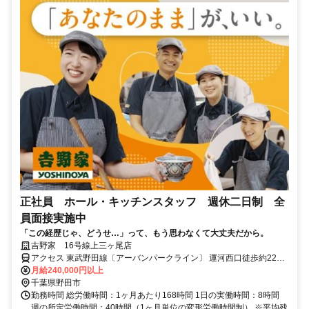
正社員 ホール・キッチンスタッフ 週休二日制 全
員面接実施中
「この経歴じゃ、どうせ…」って、もう思わなくて大丈夫だから。
吉野家 16号線上三ヶ尾店
アクセス 東武野田線〔アーバンパークライン〕 運河西口徒歩約22
分、東武野田線〔アーバンパークライン〕 梅郷東口徒歩約30分、東
月給240,000円以上
武野田線〔アーバンパークライン〕 江戸川台西口徒歩約48分 ※エリ
千葉県野田市
ア限定採用を実施しております。基本的に転居は発生しません。 ※
勤務時間 総労働時間：1ヶ月あたり168時間 1日の実働時間：8時間
配属店舗は人員状況により決定します。
週の所定労働時間：40時間（1ヶ月単位の変形労働時間制） ※平均残