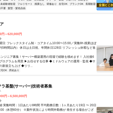
未経験者歓迎
フルリモート
残業なし
研修あり
在宅OK
ブランクOK
長期歓迎
書不要
髪型・髪色自由
ニア
00円～620,000円
ト
日: フレックスタイム制・コアタイム10:00〜15:00／実働8h 残業ほぼ
均5時間以内） 休日は土日祝、年間休日128日 リフレッシュ休暇など各
 エンジニア募集！サーバー構築運用の現場で経験を積めます！ 入社後6
プログラムを用意 ▶お任せする仕事 ◆ミドルウェアの運用・監視 ◆サ
新規立ち上げ ◆リリ...
在宅OK
昇給あり
フラ基盤(サーバー)技術者募集
子
000円～6,500,000円
ト
 実働時間：1日あたり8時間 平均勤務日数：1ヶ月あたり19日 〜 20日
18:00（休憩60分） ※案件状況により時間外勤務が 発生する場合がござ