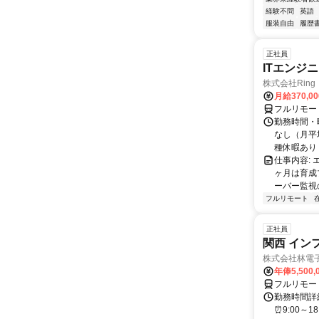
経験不問
英語
服装自由
履歴
正社員
ITエンジ
株式会社Ring
月給370,0
フルリモー
勤務時間・曜
なし（月平
種休暇あり
仕事内容:
ヶ月は育成
ーバー監視の
フルリモート
正社員
関西 イン
株式会社林電
年俸5,500,
フルリモー
勤務時間詳細
⏰9:00～