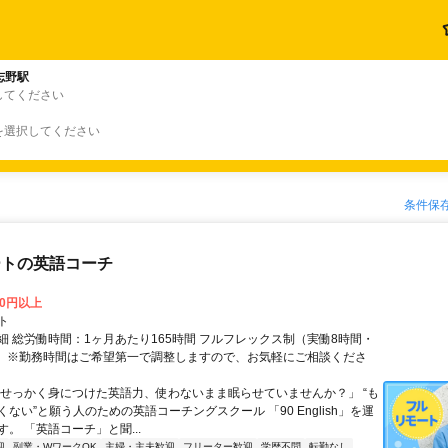
志野駅
してください
を選択してください
条件保
ートの英語コーチ
00円以上
ト
細 総労働時間：1ヶ月あたり165時間 フルフレックス制（実働8時間・
） ※勤務時間はご希望第一で調整しますので、お気軽にご相談くださ
「せっかく身につけた英語力、使わないまま眠らせていませんか？」 “も
ない”と願う人のための英語コーチングスクール 「90 English」を運
。 「英語コーチ」と聞...
迎
副業・WワークOK
主婦・主夫歓迎
フリーター歓迎
学歴不問
転勤なし