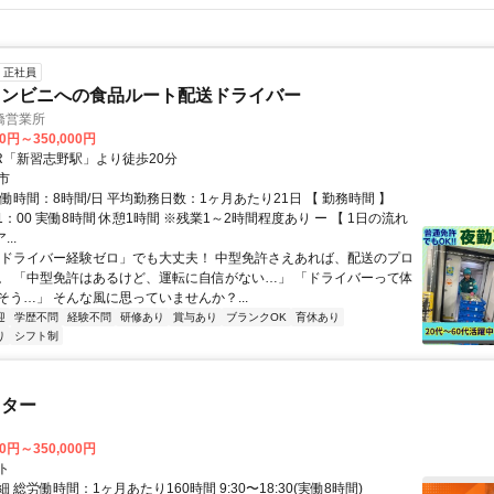
正社員
コンビニへの食品ルート配送ドライバー
橋営業所
00円～350,000円
JR「新習志野駅」より徒歩20分
市
働時間：8時間/日 平均勤務日数：1ヶ月あたり21日 【 勤務時間 】
11：00 実働8時間 休憩1時間 ※残業1～2時間程度あり ー 【 1日の流れ
...
「ドライバー経験ゼロ」でも大丈夫！ 中型免許さえあれば、配送のプロ
。 「中型免許はあるけど、運転に自信がない…」 「ドライバーって体
そう…」 そんな風に思っていませんか？...
迎
学歴不問
経験不問
研修あり
賞与あり
ブランクOK
育休あり
り
シフト制
スター
00円～350,000円
ト
 総労働時間：1ヶ月あたり160時間 9:30〜18:30(実働8時間)