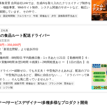
●募集背景 合同会社Linkでは、生成AIを取り入れたクリエイティブ制作を
C・物販事業、Webサイト制作、システム関連のサポートなど、幅広い
開しています。 その中で...
り
固定時間制
フルリモート
午前
研修あり
夕方
資格取得手当あり
正社員
への食品ルート配送ドライバー
橋営業所
00円～350,000円
JR「新習志野駅」より徒歩20分
市
働時間：8時間/日 平均勤務日数：1ヶ月あたり21日 【 勤務時間 】 6：
00 実働8時間 休憩1時間 ※残業1～2時間程度あり ー 【 1日の流れ 】 出
「ドライバー経験ゼロ」でも大丈夫！ 中型免許さえあれば、配送のプロ
。 「中型免許はあるけど、運転に自信がない…」 「ドライバーって体
そう…」 そんな風に思っていませんか？...
迎
学歴不問
経験不問
研修あり
賞与あり
ブランクOK
育休あり
り
シフト制
ナー/サービスデザイナー/多種多様なプロダクト開発