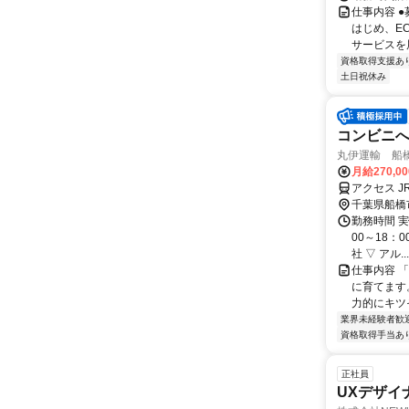
仕事内容 
はじめ、E
サービスを展
資格取得支援あ
土日祝休み
コンビニ
丸伊運輸 船
月給270,0
アクセス 
千葉県船橋
勤務時間 実
00～18：
社 ▽ アル...
仕事内容 
に育てます
力的にキツ
業界未経験者歓
資格取得手当あ
正社員
UXデザイ