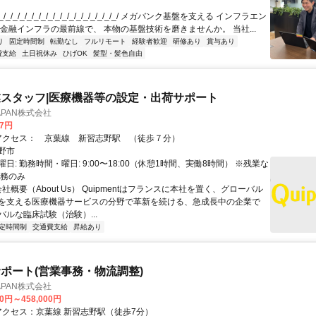
/_/_/_/_/_/_/_/_/_/_/_/_/_/_/_/_/ メガバンク基盤を支える インフラエン
 金融インフラの最前線で、 本物の基盤技術を磨きませんか。 当社...
り
固定時間制
転勤なし
フルリモート
経験者歓迎
研修あり
賞与あり
費支給
土日祝休み
ひげOK
髪型・髪色自由
スタッフ|医療機器等の設定・出荷サポート
JAPAN株式会社
67円
アクセス: アクセス： 京葉線 新習志野駅 （徒歩７分）
野市
日: 勤務時間・曜日: 9:00〜18:00（休憩1時間、実働8時間） ※残業な
勤務のみ
会社概要（About Us） Quipmentはフランスに本社を置く、グローバル
を支える医療機器サービスの分野で革新を続ける、急成長中の企業で
バルな臨床試験（治験）...
定時間制
交通費支給
昇給あり
ポート(営業事務・物流調整)
JAPAN株式会社
00円～458,000円
クセス: アクセス：京葉線 新習志野駅（徒歩7分）