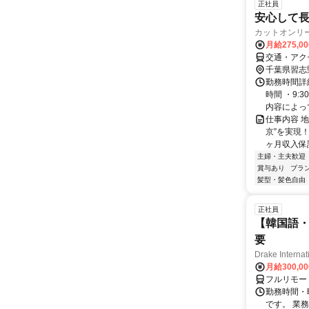
正社員
安心して長
カットオンリ
月給275,0
交通・アク
千葉県習志
勤務時間詳細
時間 ・9:
内容によって
仕事内容 
京”を実現
ヶ月収入保証
主婦・主夫歓迎
賞与あり
ブラ
髪型・髪色自由
正社員
【韓国語・
要
Drake Internat
月給300,0
フルリモー
勤務時間・
です。 業務