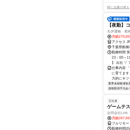
同じ企業の求人
【夜勤】
丸伊運輸 船
月給270,0
アクセス 
千葉県船橋
勤務時間 実
23：00～
】 出社 ▽ ア
仕事内容 
に育てます
力的にキツ
業界未経験者歓
資格取得手当あ
正社員
ゲームテ
合同会社Link
月給267,0
フルリモー
勤務時間詳細