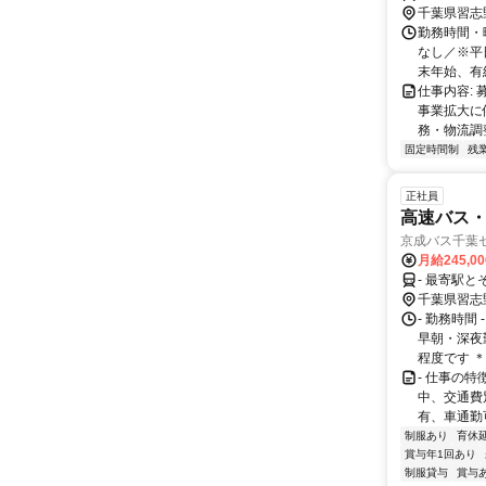
千葉県習志
勤務時間・曜
なし／※平
末年始、有給
仕事内容: 
事業拡大に
務・物流調整
固定時間制
残
正社員
高速バス
京成バス千葉
月給245,0
- 最寄駅と
千葉県習志
- 勤務時間
早朝・深夜
程度です ＊
- 仕事の
中、交通費
有、車通勤
制服あり
育休
賞与年1回あり
制服貸与
賞与