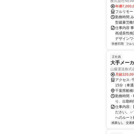
株式会社NEW
年俸7,000,
フルリモー
勤務時間 み
型裁量労働
仕事内容 
画成長性検
デザインワ
学歴不問
フル
正社員
大手メーカ
山藤運送株式
月給320,0
アクセス: 千葉県 船橋市 高瀬町1-2 王子物流(株)内 京葉線「新習志野駅」より徒歩
15分（車
勤はありま
千葉県船橋
勤務時間・曜
り、出勤時
仕事内容:
ださい。 
へのルート
残業なし
交通