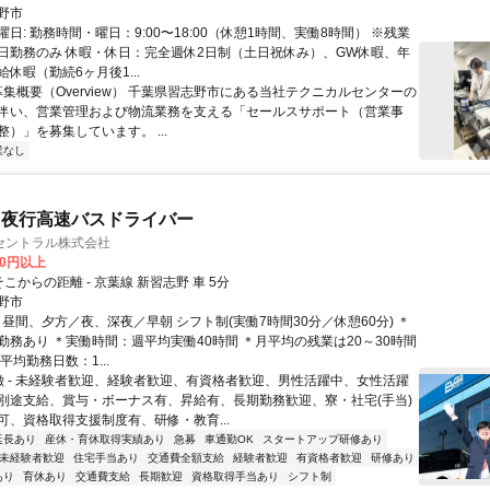
野市
日: 勤務時間・曜日：9:00〜18:00（休憩1時間、実働8時間） ※残業
日勤務のみ 休暇・休日：完全週休2日制（土日祝休み）、GW休暇、年
休暇（勤続6ヶ月後1...
募集概要（Overview） 千葉県習志野市にある当社テクニカルセンターの
伴い、営業管理および物流業務を支える「セールスサポート（営業事
）」を募集しています。 ...
業なし
・夜行高速バスドライバー
セントラル株式会社
00円以上
そこからの距離 - 京葉線 新習志野 車 5分
野市
 - 昼間、夕方／夜、深夜／早朝 シフト制(実働7時間30分／休憩60分) ＊
勤務あり ＊実働時間：週平均実働40時間 ＊月平均の残業は20～30時間
平均勤務日数：1...
特徴 - 未経験者歓迎、経験者歓迎、有資格者歓迎、男性活躍中、女性活躍
別途支給、賞与・ボーナス有、昇給有、長期勤務歓迎、寮・社宅(手当)
可、資格取得支援制度有、研修・教育...
延長あり
産休・育休取得実績あり
急募
車通勤OK
スタートアップ研修あり
未経験者歓迎
住宅手当あり
交通費全額支給
経験者歓迎
有資格者歓迎
研修あり
あり
育休あり
交通費支給
長期歓迎
資格取得手当あり
シフト制