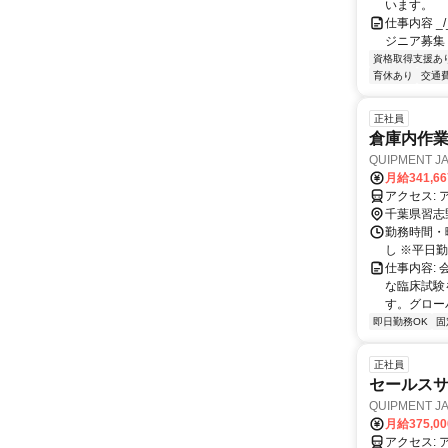
います。
仕事内容 _/_
ジニア募集
資格取得支援あ
育休あり
交通
正社員
倉庫内作業
QUIPMENT 
月給341,6
千葉県習志
勤務時間・曜
し ※平日
仕事内容: 
な臨床試験
す。グロー
即日勤務OK
固
正社員
セールスサ
QUIPMENT 
月給375,0
ア