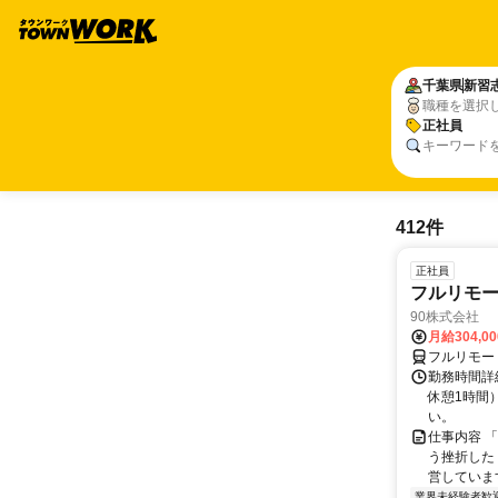
千葉県
新習
職種を選択
正社員
キーワード
412件
正社員
フルリモ
90株式会社
月給304,0
フルリモー
勤務時間詳
休憩1時間
い。
仕事内容 
う挫折したく
営しています
業界未経験者歓