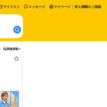
マイリスト
メッセージ
マイページ
求人掲載のご相談
存
関連度順