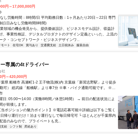
h
000円～17,000,000円
ト
なし労働時間：8時間/日 平均勤務日数：1ヶ月あたり20日～22日 専門
制(1日みなし労働時間8時間)
事業領域の機会発見から、提供価値設計、ビジネスモデル設計、収益計
討、事業性検証、デジタルプロダクトのデザイン定義といった、上流の
ーク・コンセプトワーク・ビジネスデザインワ...
リモート
在宅OK
賞与あり
交通費支給
土日祝休み
服装自由
ー専属の4tドライバー
会社
00円～420,000円
通勤可） 総武線「船橋駅」より車7分 ※車・バイク通勤可能です。 ※転
せん。
市
日: 05:00〜14:00（実働8時間／休憩1時間） → 前日の配送状況によ
間が前後します。
 【当ポジションの魅力ポイント】※電話応募可能※詳細は以下をご覧く
✅ 日帰り運行だけ！泊まり運行なしで毎日帰宅可 └ ほとんどが千葉県内
配送のみなので、プライベートも充...
費支給
シフト制
昇給あり