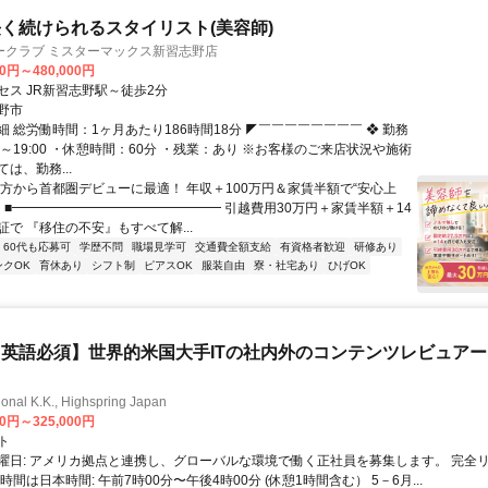
く続けられるスタイリスト(美容師)
ークラブ ミスターマックス新習志野店
00円～480,000円
セス JR新習志野駅～徒歩2分
野市
 総労働時間：1ヶ月あたり186時間18分 ◤￣￣￣￣￣￣￣￣ ❖ 勤務
30～19:00 ・休憩時間：60分 ・残業：あり ※お客様のご来店状況や施術
は、勤務...
地方から首都圏デビューに最適！ 年収＋100万円＆家賃半額で“安心上
！ ■━━━━━━━━━━━━━━━━ 引越費用30万円＋家賃半額＋14
で 『移住の不安』もすべて解...
60代も応募可
学歴不問
職場見学可
交通費全額支給
有資格者歓迎
研修あり
ンクOK
育休あり
シフト制
ピアスOK
服装自由
寮・社宅あり
ひげOK
英語必須】世界的米国大手ITの社内外のコンテンツレビュア
ional K.K., Highspring Japan
00円～325,000円
ト
曜日: アメリカ拠点と連携し、グローバルな環境で働く正社員を募集します。 完全
時間は日本時間: 午前7時00分〜午後4時00分 (休憩1時間含む） 5－6月...