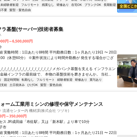
未経験者歓迎
フルリモート
残業なし
研修あり
在宅OK
ブランクOK
長期歓迎
書不要
髪型・髪色自由
フラ基盤(サーバー)技術者募集
子
000円～6,500,000円
ト
 実働時間：1日あたり8時間 平均勤務日数：1ヶ月あたり19日 〜 20日
18:00（休憩60分） ※案件状況により時間外勤務が 発生する場合がござ
/_/_/_/_/_/_/_/_/_/_/_/_/_/_/_/_/ メガバンク基盤を支える インフラエン
 金融インフラの最前線で、 本物の基盤技術を磨きませんか。 当社...
り
固定時間制
転勤なし
フルリモート
経験者歓迎
研修あり
賞与あり
費支給
土日祝休み
ひげOK
髪型・髪色自由
フォーム工業用ミシンの修理や保守メンテナンス
 流通センター内 機材課(株式会社 ツヅキ)
00円～350,000円
セス JR成田線「布佐駅」又は「新木駅」より車で10分
子市
 実働時間：1日あたり8時間 平均勤務日数：1ヶ月あたり21日 〜 22日