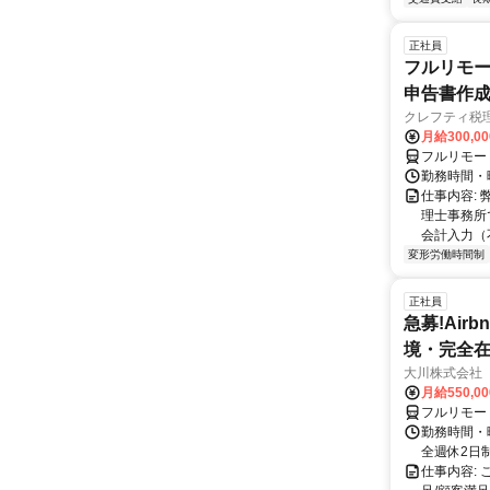
正社員
フルリモー
申告書作
クレフティ税
月給300,0
フルリモー
勤務時間・曜日
仕事内容:
理士事務所
会計入力（
変形労働時間制
正社員
急募!Airbn
境・完全在
大川株式会社
月給550,0
フルリモー
勤務時間・曜
全週休2日
仕事内容: