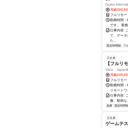
Drake Internat
月給300,0
フルリモー
勤務時間・
です。 業務
仕事内容:
て、データ
た...
固定時間制
フ
正社員
【フルリモ
Vaco Japa
月給249,0
フルリモー
勤務時間・
リモートワ
仕事内容:
像、動画な
急募
固定時間
正社員
ゲームテ