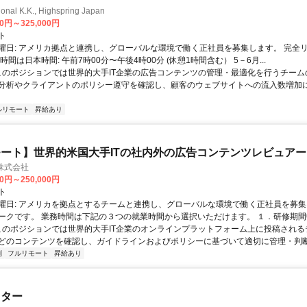
ional K.K., Highspring Japan
00円～325,000円
ト
曜日: アメリカ拠点と連携し、グローバルな環境で働く正社員を募集します。 完全
時間は日本時間: 午前7時00分〜午後4時00分 (休憩1時間含む） 5－6月...
 このポジションでは世界的大手IT企業の広告コンテンツの管理・最適化を行うチー
分析やクライアントのポリシー遵守を確認し、顧客のウェブサイトへの流入数増加
ルリモート
昇給あり
ート】世界的米国大手ITの社内外の広告コンテンツレビュアー
n株式会社
00円～250,000円
ト
曜日: アメリカを拠点とするチームと連携し、グローバルな環境で働く正社員を募集
ークです。 業務時間は下記の３つの就業時間から選択いただけます。 １．研修期間中.
 このポジションでは世界的大手IT企業のオンラインプラットフォーム上に投稿され
どのコンテンツを確認し、ガイドラインおよびポリシーに基づいて適切に管理・判断す
制
フルリモート
昇給あり
スター