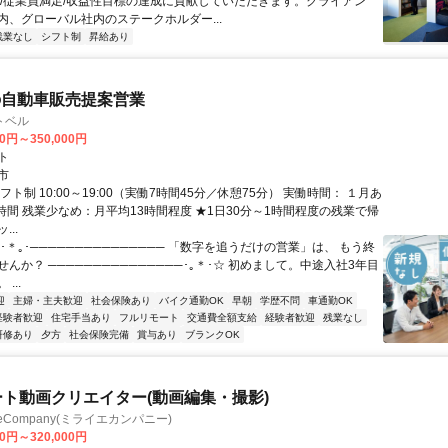
足/従業員満足/収益性目標の達成に貢献していただきます。クライアン
内、グローバル社内のステークホルダー...
残業なし
シフト制
昇給あり
の自動車販売提案営業
トベル
00円～350,000円
ト
市
フト制 10:00～19:00（実働7時間45分／休憩75分） 実働時間： １月あ
.0時間 残業少なめ：月平均13時間程度 ★1日30分～1時間程度の残業で帰
..
･＊｡･─────────────── 「数字を追うだけの営業」は、 もう終
んか？ ───────────────･｡＊･☆ 初めまして。中途入社3年目
...
迎
主婦・主夫歓迎
社会保険あり
バイク通勤OK
早朝
学歴不問
車通勤OK
経験者歓迎
住宅手当あり
フルリモート
交通費全額支給
経験者歓迎
残業なし
研修あり
夕方
社会保険完備
賞与あり
ブランクOK
ート動画クリエイター(動画編集・撮影)
ieCompany(ミライエカンパニー)
00円～320,000円