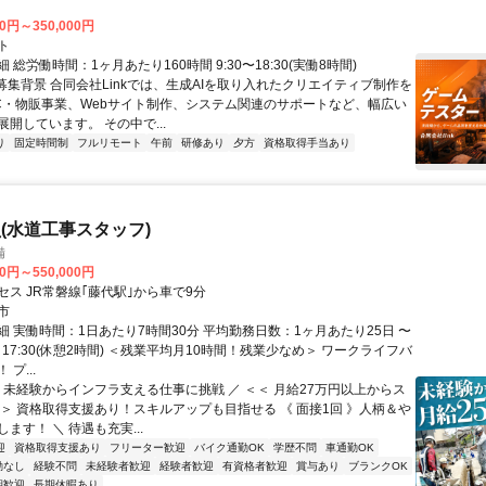
00円～350,000円
ト
 総労働時間：1ヶ月あたり160時間 9:30〜18:30(実働8時間)
●募集背景 合同会社Linkでは、生成AIを取り入れたクリエイティブ制作を
C・物販事業、Webサイト制作、システム関連のサポートなど、幅広い
開しています。 その中で...
り
固定時間制
フルリモート
午前
研修あり
夕方
資格取得手当あり
(水道工事スタッフ)
備
00円～550,000円
セス JR常磐線｢藤代駅｣から車で9分
市
細 実働時間：1日あたり7時間30分 平均勤務日数：1ヶ月あたり25日 〜
00～17:30(休憩2時間) ＜残業平均月10時間！残業少なめ＞ ワークライフバ
プ...
＼ 未経験からインフラ支える仕事に挑戦 ／ ＜＜ 月給27万円以上からス
＞＞ 資格取得支援あり！スキルアップも目指せる 《 面接1回 》人柄＆や
ます！ ＼ 待遇も充実...
迎
資格取得支援あり
フリーター歓迎
バイク通勤OK
学歴不問
車通勤OK
勤なし
経験不問
未経験者歓迎
経験者歓迎
有資格者歓迎
賞与あり
ブランクOK
期歓迎
長期休暇あり