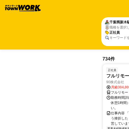
千葉県
新木
職種を選択
正社員
キーワード
734件
正社員
フルリモ
90株式会社
月給304,0
フルリモー
勤務時間詳
休憩1時間
い。
仕事内容 
う挫折したく
営しています
業界未経験者歓