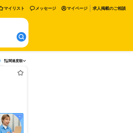
マイリスト
メッセージ
マイページ
求人掲載のご相談
存
関連度順