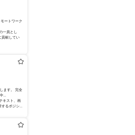
リモートワーク
ムの一員とし
に貢献してい
します。 完全
..
るテキスト、画
るポジシ...