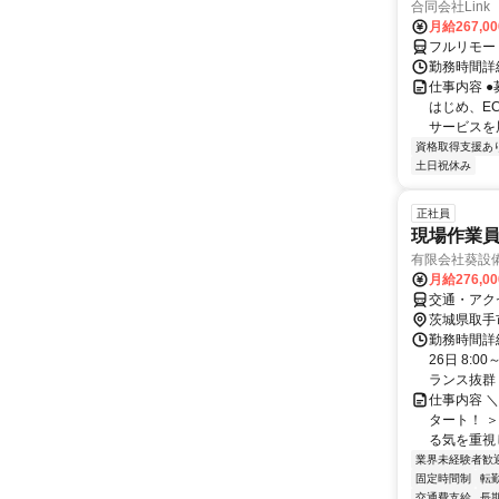
合同会社Link
月給267,0
フルリモー
勤務時間詳細
仕事内容 
はじめ、E
サービスを展
資格取得支援あ
土日祝休み
正社員
現場作業員
有限会社葵設
月給276,0
交通・アク
茨城県取手
勤務時間詳
26日 8:
ランス抜群！ 
仕事内容 
タート！ 
る気を重視し
業界未経験者歓
固定時間制
転
交通費支給
長