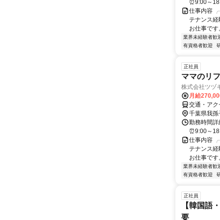
⏰9:00～1
仕事内容 ╭
テナンス経
お仕事です。 
業界未経験者歓
有資格者歓迎
正社員
ママのリフ
株式会社ツヅキ
月給270,0
交通・アク
千葉県我孫
勤務時間詳細
⏰9:00～1
仕事内容 ╭
テナンス経
お仕事です。 
業界未経験者歓
有資格者歓迎
正社員
【韓国語・
要