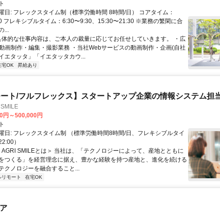
ト
曜日: フレックスタイム制（標準労働時間 8時間/日） コアタイム：
:30 フレキシブルタイム：6:30〜9:30、15:30〜21:30 ※業務の繁閑に合
..
 具体的な仕事内容は、ご本人の裁量に応じてお任せしていきます。 ・広
の動画制作・編集・撮影業務 ・当社Webサービスの動画制作・企画(自社
イエタッタ」「イエタッタカウ...
在宅OK
昇給あり
ート/フルフレックス】スタートアップ企業の情報システム担
SMILE
00円～500,000円
ト
曜日: フレックスタイム制 （標準労働時間8時間/日、フレキシブルタイ
22:00）
＜AGRI SMILEとは＞ 当社は、「テクノロジーによって、産地とともに
をつくる」を経営理念に据え、豊かな経験を持つ産地と、進化を続ける
テクノロジーを融合すること...
ルリモート
在宅OK
ニア