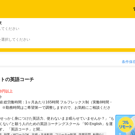
駅
してください
を選択してください
条件保
ートの英語コーチ
00円以上
ト
細 総労働時間：1ヶ月あたり165時間 フルフレックス制（実働8時間・
） ※勤務時間はご希望第一で調整しますので、お気軽にご相談くださ
「せっかく身につけた英語力、使わないまま眠らせていませんか？」 “も
ない”と願う人のための英語コーチングスクール 「90 English」を運
。 「英語コーチ」と聞...
迎
副業・WワークOK
主婦・主夫歓迎
フリーター歓迎
学歴不問
転勤なし