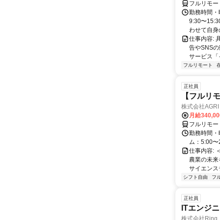
フルリモー
勤務時間・
9:30〜15
わせて自身の.
仕事内容:
告やSNS
サービス「
フルリモート
正社員
【フルリモ
株式会社AGRI 
月給340,0
フルリモー
勤務時間・
ム：5:00〜
仕事内容: 
農業の未来
サイエンス
シフト自由
フ
正社員
ITエンジ
株式会社Ring