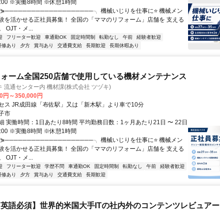
8:00 ※実働8時間 ※休憩1時間
⋟────────────────────╮ 機械いじりを仕事に⭐ 機械メン
験を活かせる正社員募集！ 全国の「ママのリフォーム」店舗を 支える
OJT・メ...
迎
フリーター歓迎
車通勤OK
固定時間制
転勤なし
午前
経験者歓迎
研修あり
夕方
賞与あり
交通費支給
長期歓迎
長期休暇あり
ォーム全国250店舗で使用している機材メンテナンス
 流通センター内 機材課(株式会社 ツヅキ)
00円～350,000円
セス JR成田線「布佐駅」又は「新木駅」より車で10分
子市
 実働時間：1日あたり8時間 平均勤務日数：1ヶ月あたり21日 〜 22日
8:00 ※実働8時間 ※休憩1時間
⋟────────────────────╮ 機械いじりを仕事に⭐ 機械メン
験を活かせる正社員募集！ 全国の「ママのリフォーム」店舗を 支える
OJT・メ...
迎
フリーター歓迎
学歴不問
車通勤OK
固定時間制
転勤なし
午前
経験者歓迎
研修あり
夕方
賞与あり
交通費支給
長期歓迎
英語必須】世界的米国大手ITの社内外のコンテンツレビュア