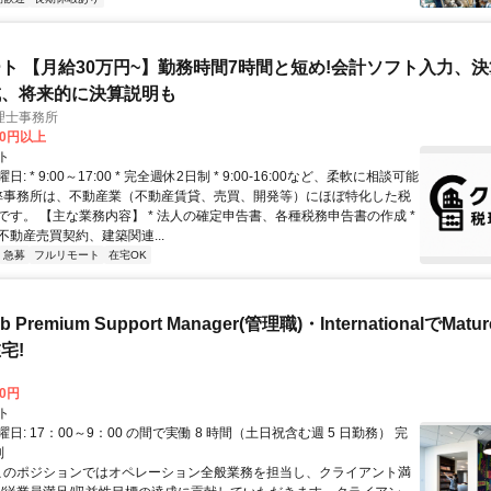
ト 【月給30万円~】勤務時間7時間と短め!会計ソフト入力、
成、将来的に決算説明も
理士事務所
00円以上
ト
: * 9:00～17:00 * 完全週休2日制 * 9:00-16:00など、柔軟に相談可能
 弊事務所は、不動産業（不動産賃貸、売買、開発等）にほぼ特化した税
です。 【主な業務内容】 * 法人の確定申告書、各種税務申告書の作成 *
不動産売買契約、建築関連...
急募
フルリモート
在宅OK
b Premium Support Manager(管理職)・InternationalでMa
宅!
00円
ト
日: 17：00～9：00 の間で実働 8 時間（土日祝含む週 5 日勤務） 完
制
 このポジションではオペレーション全般業務を担当し、クライアント満