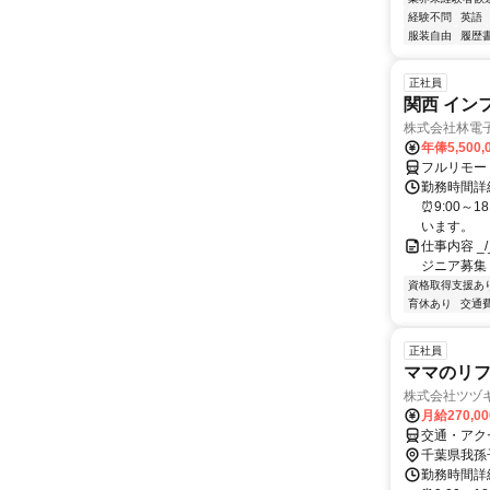
経験不問
英語
服装自由
履歴
正社員
関西 イン
株式会社林電
年俸5,500,
フルリモー
勤務時間詳細
⏰9:00～
います。
仕事内容 _/_
ジニア募集
資格取得支援あ
育休あり
交通
正社員
ママのリ
株式会社ツヅキ
月給270,0
交通・アク
千葉県我孫
勤務時間詳細