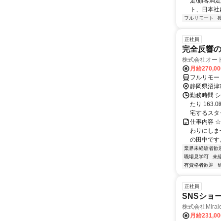
足/顧客満
ト、日本社
フルリモート
正社員
完全反響
株式会社オー
月給270,0
フルリモー
静岡県沼津
勤務時間 シ
たり 163
宅するスタッ.
仕事内容 ☆
わりにしませ
の田中です。 
業界未経験者歓
職場見学可
未
有資格者歓迎
正社員
SNSショ
株式会社Mira
月給231,0