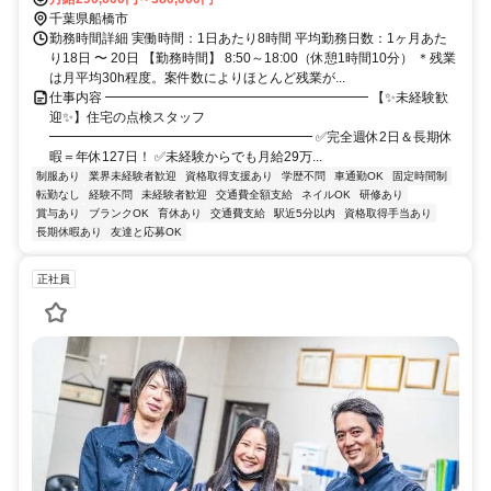
千葉県船橋市
勤務時間詳細 実働時間：1日あたり8時間 平均勤務日数：1ヶ月あた
り18日 〜 20日 【勤務時間】 8:50～18:00（休憩1時間10分） ＊残業
は月平均30h程度。案件数によりほとんど残業が...
仕事内容 ━━━━━━━━━━━━━━━━━━━━ 【✨未経験歓
迎✨】住宅の点検スタッフ
━━━━━━━━━━━━━━━━━━━━ ✅完全週休2日＆長期休
暇＝年休127日！ ✅未経験からでも月給29万...
制服あり
業界未経験者歓迎
資格取得支援あり
学歴不問
車通勤OK
固定時間制
転勤なし
経験不問
未経験者歓迎
交通費全額支給
ネイルOK
研修あり
賞与あり
ブランクOK
育休あり
交通費支給
駅近5分以内
資格取得手当あり
長期休暇あり
友達と応募OK
正社員