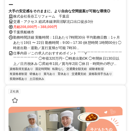
ー
大手の安定感をそのままに、より自由な空間提案が可能な環境◎
株式会社長谷工リフォーム 千葉店
交通・アクセス 総武本線津田沼駅北口出口徒歩3分
月給208,000円～388,000円
千葉県船橋市
勤務時間詳細 実働時間：1日あたり7時間30分 平均勤務日数：1ヶ月
あたり19日 〜 22日 勤務時間：9:00～17:30 (休憩時間 1時間00分) ◯
時差出勤・退勤／直行直帰が可能 7時30...
仕事内容 ✅この求人のおすすめポイント ￣￣V￣￣￣￣￣￣￣￣￣￣
￣￣￣￣￣￣￣ ◯年収320万円~ ◯時差出勤OK ◯年間休日130日以
上／日月祝休み ◯昇給年1回／賞与年2回 ◯休日・時間外の呼び...
資格取得支援あり
固定時間制
転勤なし
交通費全額支給
経験者歓迎
有資格者歓迎
研修あり
賞与あり
育休あり
交通費支給
資格取得手当あり
長期休暇あり
土日祝休み
正社員