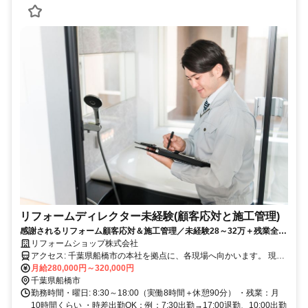
リフォームディレクター未経験(顧客応対と施工管理)
感謝されるリフォーム顧客応対＆施工管理／未経験28～32万＋残業全支
給／年120休日／時差出勤と直行直帰OK
リフォームショップ株式会社
アクセス: 千葉県船橋市の本社を拠点に、各現場へ向かいます。 現場
は千葉県北西部・東京都東部で担当エリアをお任せします。 ・転勤
月給280,000円～320,000円
なし ・現場への直行直帰OK（公共交通機関を利用） ・現場での開
千葉県船橋市
始・終了時間がそのまま勤務時間となるため、無駄な移動が発生しに
勤務時間・曜日: 8:30～18:00（実働8時間＋休憩90分） ・残業：月
くい働き方です！
10時間くらい ・時差出勤OK：例：7:30出勤→17:00退勤、10:00出勤