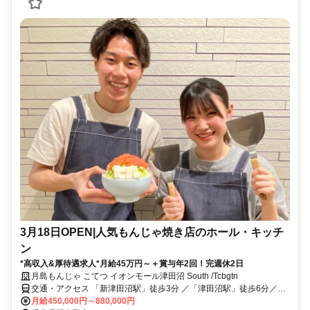
3月18日OPEN|人気もんじゃ焼き店のホール・キッチ
ン
*高収入&厚待遇求人*月給45万円～＋賞与年2回！完週休2日
月島もんじゃ こてつ イオンモール津田沼 South /Tcbgtn
交通・アクセス 「新津田沼駅」徒歩3分 ／「津田沼駅」徒歩6分／
「京成津田沼駅」徒歩12分
月給450,000円～880,000円