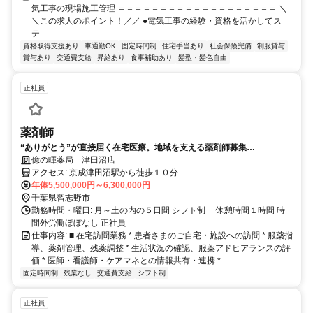
気工事の現場施工管理 ＝＝＝＝＝＝＝＝＝＝＝＝＝＝＝＝＝＝＝ ＼
＼この求人のポイント！／／ ●電気工事の経験・資格を活かしてス
テ...
資格取得支援あり
車通勤OK
固定時間制
住宅手当あり
社会保険完備
制服貸与
賞与あり
交通費支給
昇給あり
食事補助あり
髪型・髪色自由
正社員
薬剤師
“ありがとう”が直接届く在宅医療。地域を支える薬剤師募集
okunokagayaki.jp
億の暉薬局 津田沼店
アクセス: 京成津田沼駅から徒歩１０分
年俸5,500,000円～6,300,000円
千葉県習志野市
勤務時間・曜日: 月～土の内の５日間 シフト制 休憩時間１時間 時
間外労働ほぼなし 正社員
仕事内容: ■ 在宅訪問業務 * 患者さまのご自宅・施設への訪問 * 服薬指
導、薬剤管理、残薬調整 * 生活状況の確認、服薬アドヒアランスの評
価 * 医師・看護師・ケアマネとの情報共有・連携 * ...
固定時間制
残業なし
交通費支給
シフト制
正社員