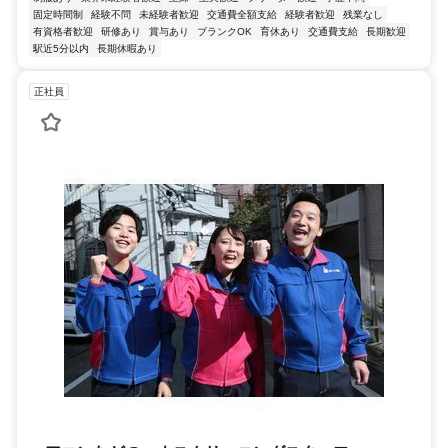
固定時間制
経験不問
未経験者歓迎
交通費全額支給
経験者歓迎
残業なし
有資格者歓迎
研修あり
賞与あり
ブランクOK
育休あり
交通費支給
長期歓迎
駅近5分以内
長期休暇あり
正社員