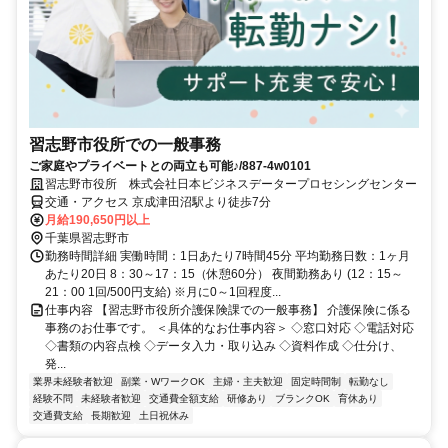
習志野市役所での一般事務
ご家庭やプライベートとの両立も可能♪/887-4w0101
習志野市役所 株式会社日本ビジネスデータープロセシングセンター
交通・アクセス 京成津田沼駅より徒歩7分
月給190,650円以上
千葉県習志野市
勤務時間詳細 実働時間：1日あたり7時間45分 平均勤務日数：1ヶ月
あたり20日 8：30～17：15（休憩60分） 夜間勤務あり (12：15～
21：00 1回/500円支給) ※月に0～1回程度...
仕事内容 【習志野市役所介護保険課での一般事務】 介護保険に係る
事務のお仕事です。 ＜具体的なお仕事内容＞ ◇窓口対応 ◇電話対応
◇書類の内容点検 ◇データ入力・取り込み ◇資料作成 ◇仕分け、
発...
業界未経験者歓迎
副業・WワークOK
主婦・主夫歓迎
固定時間制
転勤なし
経験不問
未経験者歓迎
交通費全額支給
研修あり
ブランクOK
育休あり
交通費支給
長期歓迎
土日祝休み