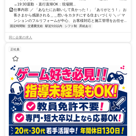
→19:30退勤 ・直行直帰OK：現場開...
仕事内容: ／ 「あなたにお願いして良かった！」「ありがとう！」 お
客さまから感謝される＿＿想いをカタチにする住まいづくり ＼ ✅ マ
ンションのフルリフォームが中心、 お客様対応と施工管理をお任せ...
固定時間制
交通費支給
駅近5分以内
シフト制
昇給あり
同じ企業の求人
正社員