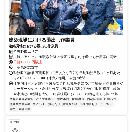
建築現場における墨出し作業員
建築現場における墨出し作業員
習志野市エリア
交通・アクセス ★現場付近の最寄り駅または道中で社用車に同乗す
る形となります。
日給12,000円以上
千葉県習志野市
勤務時間詳細 実働時間：1日あたり7時間 平均勤務日数：1ヶ月あた
り20日 8:00～17:00（休憩2時間） 実働7時間
仕事内容 ✅️未経験から確かな専門知識を身につけて成長 ✅️測量機器や
レーザーを使った繊細な作業 ✅️残業は月3時間から4時間程度、趣味
や家族との時間も大切に 建設現場において、建物を建てる際の*基...
業界未経験者歓迎
バイク通勤OK
学歴不問
車通勤OK
固定時間制
経験不問
交通費全額支給
ネイルOK
賞与あり
交通費支給
長期休暇あり
ピアスOK
髪型・髪色自由
正社員