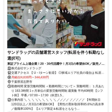
サンドラッグの店舗運営スタッフ(転居を伴う転勤なし
選択可)
東証プライム上場企業！20・30代活躍中！月3日の希望休OK／販売ノル
マなし／年収例32歳SV816万円／販促企画～商品管理など店舗運営がメ
株式会社サンドラッグ
インの仕事
交通アクセス 【 U・Iターン歓迎】 ◎狭域エリア社員の場合は 転居を
伴う転勤はありません。 ◎マイカー通勤OK
月給224,030円～344,430円
千葉県習志野市
勤務時間 変形労働時間制 ＜勤務時間について＞ 実働時間： １月あた
り 163.3時間 1ヶ月単位の変形労働時間制 週実働 平均40時間 【シフ
ト例】 早番／07:00～17:00（休憩1.5...
仕事内容 ＼ ＼ ＼ ＼＼ ＼ ＼ ＼ ＼ ／／／／ ／／／／／ 【年間休日
120日以上／月3日の希望休OK】 【男性の育休取得率85.6%の高水準
／復職率100%】 【エリア限定＆転居をともなう...