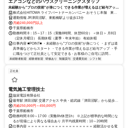
エアコンなどのハウスクリーニングスタッフ
未経験から"プロの技術"が身につく できる作業が増えるほど給与アップ
◎
株式会社HITOWA ライフパートナーカンパニー おそうじ本舗 東船
橋店
通勤情報 JR津田沼駅、東船橋駅より徒歩13分
月給240,000円以上
千葉県船橋市
勤務時間 8：15～17：15（実働8時間、休憩60分） ＜休日＞ 月8日
（定休月曜日） 長期休暇（夏季・年末年始） 有給休暇
仕事内容 ■POINT■ ・未経験から"プロの技術"が身につく ・まずは道
具準備などからスタート ・できる作業が増えるほど給与アップ ・手
に職をつけて正社員として安定できる - お客様のご自宅に訪問...
未経験者歓迎
経験者歓迎
研修あり
制服貸与
交通費支給
シフト制
正社員
電気施工管理技士
協栄電設有限会社
最寄駅 津田沼駅 交通アクセス 中央・総武線「津田沼駅」から徒歩で
月給250,000円～450,000円
7分 車通勤可
千葉県船橋市
勤務時間 8:00～17:00（実働8h/休憩1h） ※上記が標準的な時間にな
るが現場により異なる場合あり 月平均残業時間：10～20時間
仕事内容 ＝＝＝＝＝＝＝＝＝＝＝＝＝＝＝＝＝＝＝ 経験活かせる電