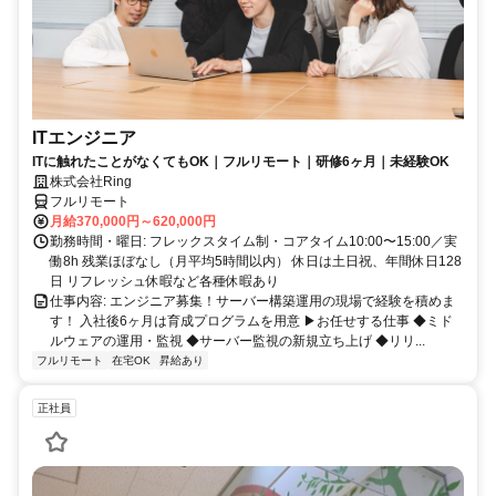
ITエンジニア
ITに触れたことがなくてもOK｜フルリモート｜研修6ヶ月｜未経験OK
株式会社Ring
フルリモート
月給370,000円～620,000円
勤務時間・曜日: フレックスタイム制・コアタイム10:00〜15:00／実
働8h 残業ほぼなし（月平均5時間以内） 休日は土日祝、年間休日128
日 リフレッシュ休暇など各種休暇あり
仕事内容: エンジニア募集！サーバー構築運用の現場で経験を積めま
す！ 入社後6ヶ月は育成プログラムを用意 ▶お任せする仕事 ◆ミド
ルウェアの運用・監視 ◆サーバー監視の新規立ち上げ ◆リリ...
フルリモート
在宅OK
昇給あり
正社員