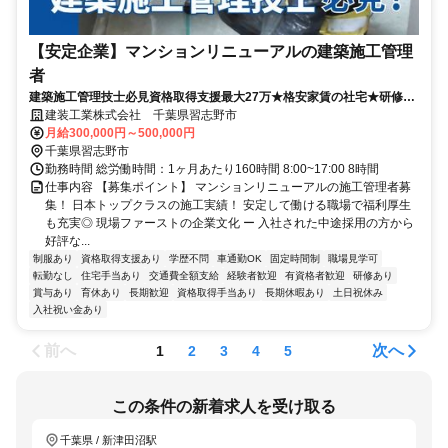
【安定企業】マンションリニューアルの建築施工管理
者
建築施工管理技士必見資格取得支援最大27万★格安家賃の社宅★研修あ
り
建装工業株式会社 千葉県習志野市
月給300,000円～500,000円
千葉県習志野市
勤務時間 総労働時間：1ヶ月あたり160時間 8:00~17:00 8時間
仕事内容 【募集ポイント】 マンションリニューアルの施工管理者募
集！ 日本トップクラスの施工実績！ 安定して働ける職場で福利厚生
も充実◎ 現場ファーストの企業文化 ー 入社された中途採用の方から
好評な...
制服あり
資格取得支援あり
学歴不問
車通勤OK
固定時間制
職場見学可
転勤なし
住宅手当あり
交通費全額支給
経験者歓迎
有資格者歓迎
研修あり
賞与あり
育休あり
長期歓迎
資格取得手当あり
長期休暇あり
土日祝休み
入社祝い金あり
前へ
次へ
1
2
3
4
5
この条件の新着求人を受け取る
千葉県 / 新津田沼駅