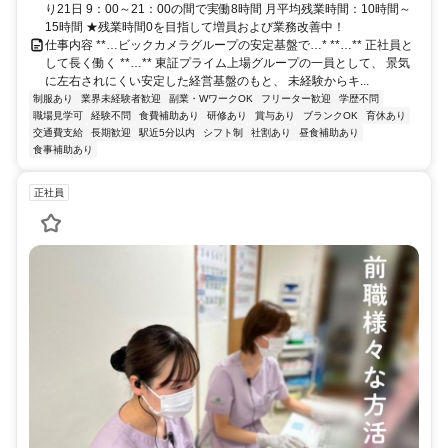
り21日 9：00～21：00の間で実働8時間 月平均残業時間：10時間～
15時間 ★残業時間0を目指して増員および業務改善中！
仕事内容 **…ビックカメラグループの安定基盤で…* **…** 正社員と
して長く働く **…** 東証プライム上場グループの一員として、 景気
に左右されにくい安定した経営基盤のもと、 未経験からキ...
制服あり
業界未経験者歓迎
副業・WワークOK
フリーター歓迎
学歴不問
職場見学可
経験不問
食費補助あり
研修あり
賞与あり
ブランクOK
育休あり
交通費支給
長期歓迎
駅近5分以内
シフト制
社割あり
昼食補助あり
食事補助あり
正社員