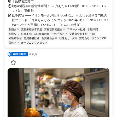
千葉県習志野市
勤務時間詳細 総労働時間：1ヶ月あたり173時間 10:00～23:00 （シ
フト制、実働8h）
仕事内容 ――イオンモール津田沼 Southに、 もんじゃ焼き専門店の
新ブランド 「月島もんじゃ こてつ」が 2026年3月18日New OPEN！
わたしたちが目指しているのは、 “もんじゃ焼き”...
制服あり
業界未経験者歓迎
資格取得支援あり
フリーター歓迎
学歴不問
転勤なし
経験不問
未経験者歓迎
住宅手当あり
交通費全額支給
午前
経験者歓迎
有資格者歓迎
食費補助あり
研修あり
夕方
賞与あり
ブランクOK
育休あり
オープニングスタッフ
正社員