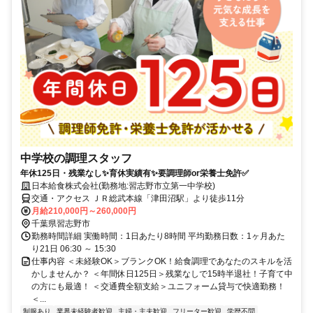
中学校の調理スタッフ
年休125日・残業なし✨育休実績有✨要調理師or栄養士免許✅
日本給食株式会社(勤務地:習志野市立第一中学校)
交通・アクセス ＪＲ総武本線「津田沼駅」より徒歩11分
月給210,000円～260,000円
千葉県習志野市
勤務時間詳細 実働時間：1日あたり8時間 平均勤務日数：1ヶ月あた
り21日 06:30 ～ 15:30
仕事内容 ＜未経験OK＞ブランクOK！給食調理であなたのスキルを活
かしませんか？ ＜年間休日125日＞残業なしで15時半退社！子育て中
の方にも最適！ ＜交通費全額支給＞ユニフォーム貸与で快適勤務！
＜...
制服あり
業界未経験者歓迎
主婦・主夫歓迎
フリーター歓迎
学歴不問