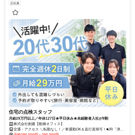
正社員
住宅の点検スタッフ
月給29万円以上／年休127日★平日休み★未経験者入社が9割
株式会社創建【船橋オフィス】
交通・アクセス ＼転勤なし！／車通勤OK＆直行直帰可！■JR「津田
沼駅」から徒歩2分
月給290,000円～380,000円