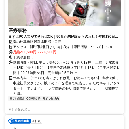
医療事務
まずはPC入力ができればOK｜90％が未経験からの入社！年間130日以
上休みで18:30退社
奏の杜耳鼻咽喉科津田沼北口院
アクセス: 津田沼駅北口より 徒歩3分 【津田沼駅について】 ショッピ
ングや通勤・通学の利便性が高く、都内からも通いやすい好立地で
月給211,500円～276,500円
す。 実際に都内から通っているスタッフも多数在籍しています。 ◎
千葉県船橋市
アクセス例 ・秋葉原駅から約30分 ・東京駅から約30分 ・新宿駅から
勤務時間・曜日: 平日：8時30分～18時（最大19時） 土曜：8時30分
約40分 ・日本橋駅から約30分 ◎利用可能路線 ・JR総武線快速・総
～13時（最大14時） 【平日予定診療終了時刻】18時 【月平均残業時
武線 ・東京メトロ東西線（直通あり） 都内主要駅からスムーズに通
間 】19.26時間 休日：完全週休2.5日制 ※...
えるため、都心からの通勤をお考えの方にもおすすめです！
仕事内容: 【一つでも当てはまれば是非お読みください】 当社で働く
中途社員の多くが、以下のような理由で転職し、新たなキャリアをス
タートしています。 「人間関係の良い職場で働きたい」 「残業時間
を減...
固定時間制
交通費支給
駅近5分以内
同じ企業の求人
正社員