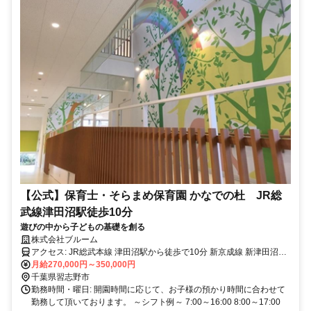
【公式】保育士・そらまめ保育園 かなでの杜 JR総
武線津田沼駅徒歩10分
遊びの中から子どもの基礎を創る
株式会社ブルーム
アクセス: JR総武本線 津田沼駅から徒歩で10分 新京成線 新津田沼駅
から徒歩で15分
月給270,000円～350,000円
千葉県習志野市
勤務時間・曜日: 開園時間に応じて、お子様の預かり時間に合わせて
勤務して頂いております。 ～シフト例～ 7:00～16:00 8:00～17:00