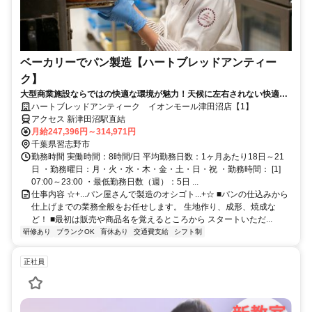
ベーカリーでパン製造【ハートブレッドアンティー
ク】
大型商業施設ならではの快適な環境が魅力！天候に左右されない快適な
空間で安心して働けます。
ハートブレッドアンティーク イオンモール津田沼店【1】
アクセス 新津田沼駅直結
月給247,396円～314,971円
千葉県習志野市
勤務時間 実働時間：8時間/日 平均勤務日数：1ヶ月あたり18日～21
日 ・勤務曜日：月・火・水・木・金・土・日・祝 ・勤務時間： [1]
07:00～23:00 ・最低勤務日数（週）：5日 ...
仕事内容 ☆+...パン屋さんで製造のオシゴト...+☆ ■パンの仕込みから
仕上げまでの業務全般をお任せします。 生地作り、成形、焼成な
ど！ ■最初は販売や商品名を覚えるところから スタートいただ...
研修あり
ブランクOK
育休あり
交通費支給
シフト制
正社員