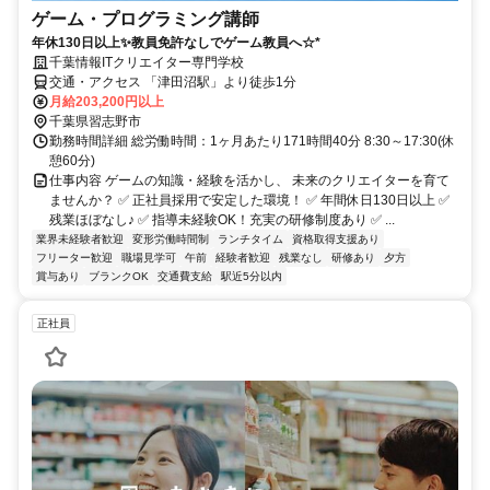
ゲーム・プログラミング講師
年休130日以上✨教員免許なしでゲーム教員へ☆*
千葉情報ITクリエイター専門学校
交通・アクセス 「津田沼駅」より徒歩1分
月給203,200円以上
千葉県習志野市
勤務時間詳細 総労働時間：1ヶ月あたり171時間40分 8:30～17:30(休
憩60分)
仕事内容 ゲームの知識・経験を活かし、 未来のクリエイターを育て
ませんか？ ✅ 正社員採用で安定した環境！ ✅ 年間休日130日以上 ✅
残業ほぼなし♪ ✅ 指導未経験OK！充実の研修制度あり ✅ ...
業界未経験者歓迎
変形労働時間制
ランチタイム
資格取得支援あり
フリーター歓迎
職場見学可
午前
経験者歓迎
残業なし
研修あり
夕方
賞与あり
ブランクOK
交通費支給
駅近5分以内
正社員