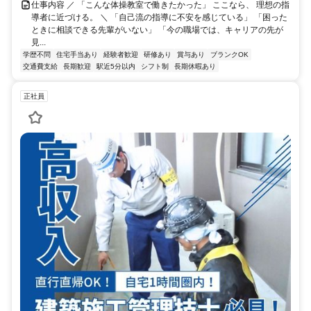
仕事内容 ／ 「こんな体操教室で働きたかった」 ここなら、 理想の指
導者に近づける。 ＼ 「自己流の指導に不安を感じている」 「困った
ときに相談できる先輩がいない」 「今の職場では、キャリアの先が
見...
学歴不問
住宅手当あり
経験者歓迎
研修あり
賞与あり
ブランクOK
交通費支給
長期歓迎
駅近5分以内
シフト制
長期休暇あり
正社員