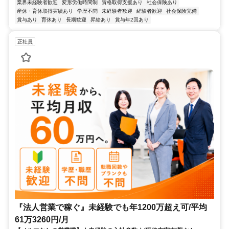
業界未経験者歓迎
変形労働時間制
資格取得支援あり
社会保険あり
産休・育休取得実績あり
学歴不問
未経験者歓迎
経験者歓迎
社会保険完備
賞与あり
育休あり
長期歓迎
昇給あり
賞与年2回あり
正社員
『法人営業で稼ぐ』未経験でも年1200万超え可/平均
61万3260円/月