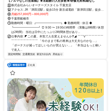
【ノルマなしの営業職】★未経験の入社多数★/研修充実/転勤なし
株式会社みらいオーナーズスタイル 千葉支店
アクセス: JR「津田沼駅」徒歩15分 新京成電鉄「新津田沼駅」徒歩9
月給257,800円～800,000円
分 ※転勤なし！地元で稼げます！
千葉県船橋市
勤務時間・曜日: ┏━━━━━━━━┓ ◆ 勤務時間・休日 ◆
┗━━━━━━━━┛ ⏰ 9:00 〜 19:00の時間帯 （実働は8時間 / 休憩
は2時間） 当社は日中にたっぷり2時間休憩があり...
仕事内容: ◤この夏、本気で人生変えませんか❓◢ ￣￣V￣￣￣￣￣￣
￣￣￣￣￣￣￣￣￣ 「今のままで私の将来は大丈夫なのかな…」
「ボーナスが減ってほしいものが買えない…」 「本当はもっと稼い
で友人...
固定時間制
交通費支給
駅近5分以内
昇給あり
正社員