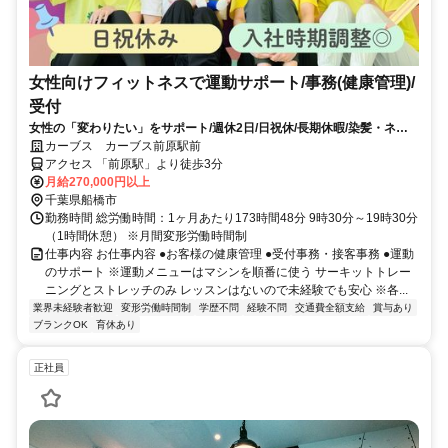
女性向けフィットネスで運動サポート/事務(健康管理)/
受付
女性の「変わりたい」をサポート/週休2日/日祝休/長期休暇/染髪・ネイ
ルOK※規定内
カーブス カーブス前原駅前
アクセス 「前原駅」より徒歩3分
月給270,000円以上
千葉県船橋市
勤務時間 総労働時間：1ヶ月あたり173時間48分 9時30分～19時30分
（1時間休憩） ※月間変形労働時間制
仕事内容 お仕事内容 ●お客様の健康管理 ●受付事務・接客事務 ●運動
のサポート ※運動メニューはマシンを順番に使う サーキットトレー
ニングとストレッチのみ レッスンはないので未経験でも安心 ※各...
業界未経験者歓迎
変形労働時間制
学歴不問
経験不問
交通費全額支給
賞与あり
ブランクOK
育休あり
正社員