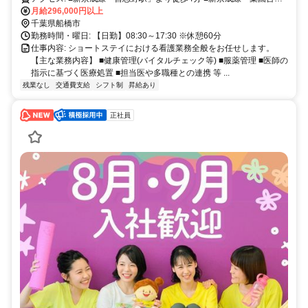
月給296,000円以上
駅」より徒歩5分 ■新京成線「北習志野駅」より徒歩13分
千葉県船橋市
勤務時間・曜日: 【日勤】08:30～17:30 ※休憩60分
仕事内容: ショートステイにおける看護業務全般をお任せします。
【主な業務内容】 ■健康管理(バイタルチェック等) ■服薬管理 ■医師の
指示に基づく医療処置 ■担当医や多職種との連携 等 ...
残業なし
交通費支給
シフト制
昇給あり
正社員