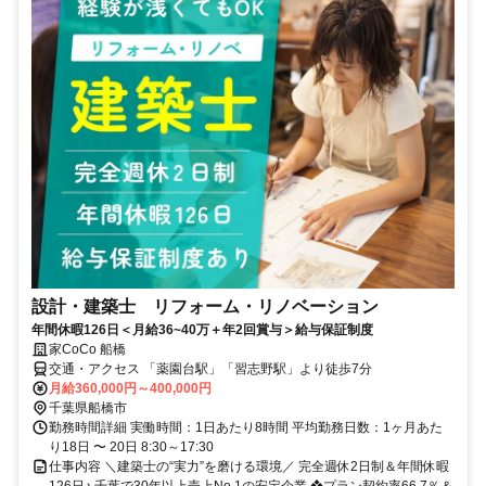
設計・建築士 リフォーム・リノベーション
年間休暇126日＜月給36~40万＋年2回賞与＞給与保証制度
家CoCo 船橋
交通・アクセス 「薬園台駅」「習志野駅」より徒歩7分
月給360,000円～400,000円
千葉県船橋市
勤務時間詳細 実働時間：1日あたり8時間 平均勤務日数：1ヶ月あた
り18日 〜 20日 8:30～17:30
仕事内容 ＼建築士の“実力”を磨ける環境／ 完全週休2日制＆年間休暇