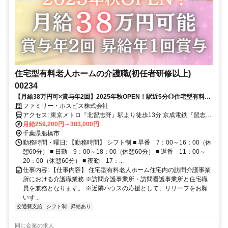
住宅型有料老人ホームの介護職(初任者研修以上)
00234
【月給38万円可×賞与年2回】2025年秋OPEN！駅近5分◎住宅型有料老
人ホーム介護職
ファミリー・ホスピス株式会社
アクセス: 東京メトロ『北習志野』駅より徒歩13分 京成電鉄『習志
野』駅より徒歩5分 東葉高速鉄道『北習志野』駅より徒歩13分 ※車
月給259,200円～383,000円
通勤 応相談
千葉県船橋市
勤務時間・曜日: 【勤務時間】 シフト制 ■ 早番 7：00～16：00（休
憩60分） ■ 日勤 9：00～18：00（休憩60分） ■ 遅番 11：00～
20：00（休憩60分） ■ 夜勤 17：...
仕事内容: 【仕事内容】 住宅型有料老人ホーム住宅内の訪問介護事業
所における介護職業務 ※訪問介護事業所・訪問看護事業所と住宅職
員を兼務となります。 ※近隣ハウスの応援として、リリーフをお願
いす...
交通費支給
シフト制
昇給あり
同じ企業の求人