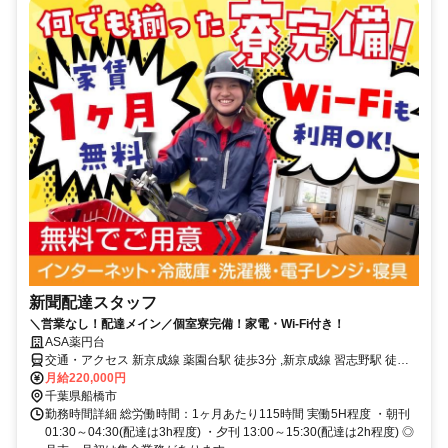
新聞配達スタッフ
＼営業なし！配達メイン／個室寮完備！家電・Wi-Fi付き！
ASA薬円台
交通・アクセス 新京成線 薬園台駅 徒歩3分 ,新京成線 習志野駅 徒歩
10分
月給220,000円
千葉県船橋市
勤務時間詳細 総労働時間：1ヶ月あたり115時間 実働5H程度 ・朝刊
01:30～04:30(配達は3h程度) ・夕刊 13:00～15:30(配達は2h程度) ◎