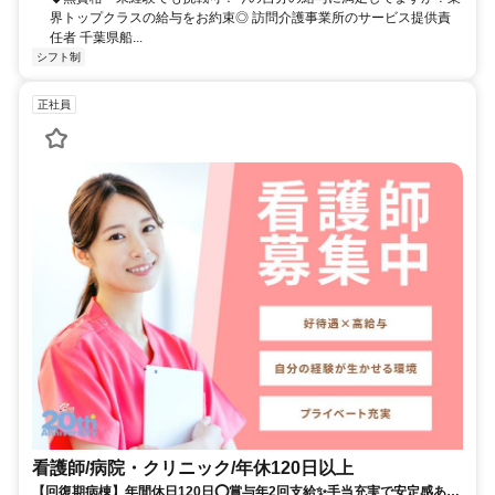
界トップクラスの給与をお約束◎ 訪問介護事業所のサービス提供責
任者 千葉県船...
シフト制
正社員
看護師/病院・クリニック/年休120日以上
【回復期病棟】年間休日120日⭕賞与年2回支給✨手当充実で安定感ある