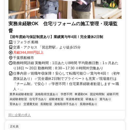
実務未経験OK 住宅リフォームの施工管理・現場監
督
【前年度給与保証制度あり】業績賞与年4回！完全週休2日制
リフォラボ 船橋
交通・アクセス 「習志野駅」より徒歩15分
月給344,000円以上
千葉県船橋市
勤務時間詳細 実働時間：1日あたり8時間 平均勤務日数：1ヶ月あた
り18日 〜 20日 勤務時間：8:30～17:30 ※時間外労働あり
仕事内容 ✅前職年収保障！安心して転職可能◎ ✅賞与年4回！（初年
度保証あり） ✅完全週休2日制でプライベートも充実 ✅現場進行は
「チーム制」で安心！ ✅学歴不問！住宅業界経験者歓迎します ↪ 職
人・...
業界未経験者歓迎
資格取得支援あり
学歴不問
車通勤OK
固定時間制
経験不問
未経験者歓迎
住宅手当あり
経験者歓迎
有資格者歓迎
研修あり
賞与あり
育休あり
交通費支給
長期歓迎
資格取得手当あり
長期休暇あり
同じ企業の求人
正社員