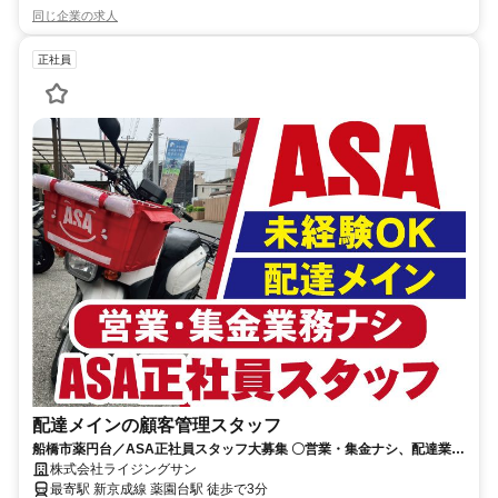
同じ企業の求人
正社員
配達メインの顧客管理スタッフ
船橋市薬円台／ASA正社員スタッフ大募集 〇営業・集金ナシ、配達業務
のみ 〇即入居可／個室寮完備
株式会社ライジングサン
最寄駅 新京成線 薬園台駅 徒歩で3分