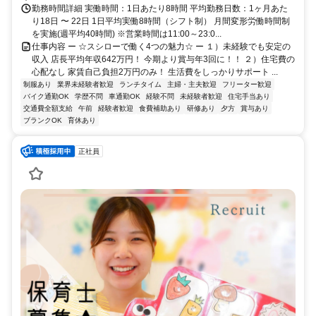
勤務時間詳細 実働時間：1日あたり8時間 平均勤務日数：1ヶ月あた
り18日 〜 22日 1日平均実働8時間（シフト制） 月間変形労働時間制
を実施(週平均40時間) ※営業時間は11:00～23:0...
仕事内容 ー ☆スシローで働く4つの魅力☆ ー １）未経験でも安定の
収入 店長平均年収642万円！ 今期より賞与年3回に！！ ２）住宅費の
心配なし 家賃自己負担2万円のみ！ 生活費をしっかりサポート ...
制服あり
業界未経験者歓迎
ランチタイム
主婦・主夫歓迎
フリーター歓迎
バイク通勤OK
学歴不問
車通勤OK
経験不問
未経験者歓迎
住宅手当あり
交通費全額支給
午前
経験者歓迎
食費補助あり
研修あり
夕方
賞与あり
ブランクOK
育休あり
正社員