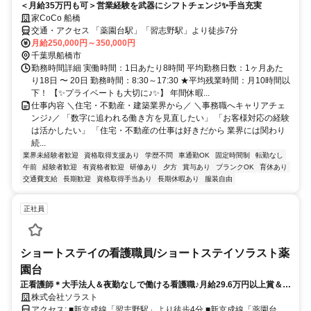
＜月給35万円も可＞営業経験を武器にシフトチェンジ✨手当充実
家CoCo 船橋
交通・アクセス 「薬園台駅」「習志野駅」より徒歩7分
月給250,000円～350,000円
千葉県船橋市
勤務時間詳細 実働時間：1日あたり8時間 平均勤務日数：1ヶ月あた
り18日 〜 20日 勤務時間：8:30～17:30 ★平均残業時間：月10時間以
下！ 【✨プライベートも大切に♪✨】 年間休暇...
仕事内容 ＼住宅・不動産・建築業界から／ ＼事務職へキャリアチェ
ンジ♪／ 「数字に追われる働き方を見直したい」 「お客様対応の経験
は活かしたい」 「住宅・不動産の仕事は好きだから 業界には関わり
続...
業界未経験者歓迎
資格取得支援あり
学歴不問
車通勤OK
固定時間制
転勤なし
午前
経験者歓迎
有資格者歓迎
研修あり
夕方
賞与あり
ブランクOK
育休あり
交通費支給
長期歓迎
資格取得手当あり
長期休暇あり
服装自由
正社員
ショートステイの看護職員/ショートステイソラスト薬
園台
正看護師＊大手法人＆夜勤なしで働ける看護職♪月給29.6万円以上賞＆与
年2回＊手厚い福利厚生で安心の長期キャリアを実現◎
株式会社ソラスト
アクセス: ■新京成線「習志野駅」より徒歩4分 ■新京成線「薬園台