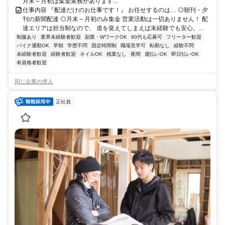
月末～月初は集金業務があります...
仕事内容 『配達だけのお仕事です！』 お任せするのは… ◎朝刊・夕
刊の新聞配達 ◎月末～月初のみ集金 営業活動は一切ありません！ 配
達エリアは担当制なので、 道を覚えてしまえば未経験でも安心。...
制服あり
業界未経験者歓迎
副業・WワークOK
60代も応募可
フリーター歓迎
バイク通勤OK
早朝
学歴不問
固定時間制
職場見学可
転勤なし
経験不問
未経験者歓迎
経験者歓迎
ネイルOK
残業なし
夜間
週払いOK
即日払いOK
有資格者歓迎
同じ企業の求人
正社員