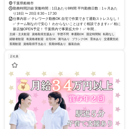
千葉県船橋市
勤務時間詳細 実働時間：1日あたり8時間 平均勤務日数：1ヶ月あた
り18日 〜 20日 8:30～17:30
仕事内容 ✅ テレワーク勤務OK 自宅で作業できて通勤ストレスなし！
✅ チーム制なので安心！ わからないことはすぐ相談できます♪ ✅ 柏に
新店舗OPEN予定！ 千葉県内で事業拡大中！ ✅ 年間...
主婦・主夫歓迎
資格取得支援あり
学歴不問
車通勤OK
固定時間制
転勤なし
経験者歓迎
有資格者歓迎
在宅OK
賞与あり
ブランクOK
育休あり
交通費支給
長期歓迎
資格取得手当あり
長期休暇あり
服装自由
正社員