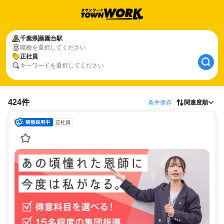
千葉県
薬園台駅
職種を選択してください
正社員
キーワードを選択してください
424件
条件保存
関連度順
正社員