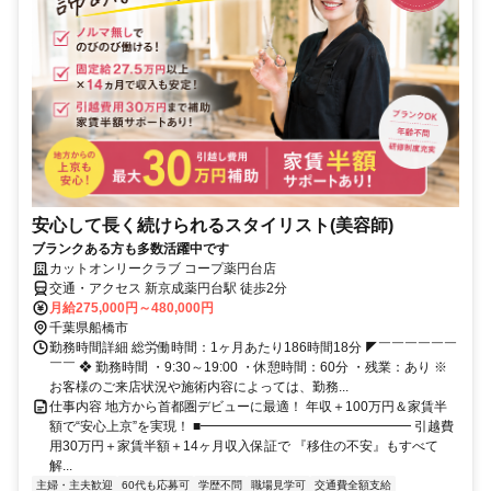
安心して長く続けられるスタイリスト(美容師)
ブランクある方も多数活躍中です
カットオンリークラブ コープ薬円台店
交通・アクセス 新京成薬円台駅 徒歩2分
月給275,000円～480,000円
千葉県船橋市
勤務時間詳細 総労働時間：1ヶ月あたり186時間18分 ◤￣￣￣￣￣￣
￣￣ ❖ 勤務時間 ・9:30～19:00 ・休憩時間：60分 ・残業：あり ※
お客様のご来店状況や施術内容によっては、勤務...
仕事内容 地方から首都圏デビューに最適！ 年収＋100万円＆家賃半
額で“安心上京”を実現！ ■━━━━━━━━━━━━━━━━ 引越費
用30万円＋家賃半額＋14ヶ月収入保証で 『移住の不安』もすべて
解...
主婦・主夫歓迎
60代も応募可
学歴不問
職場見学可
交通費全額支給