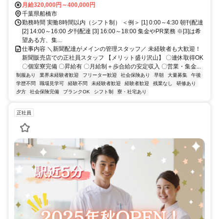
月給320,000円～400,000円
千葉県船橋市
勤務時間 実働8時間以内（シフト制） ＜例＞ [1] 0:00～4:30 朝刊配達
[2] 14:00～16:00 夕刊配達 [3] 16:00～18:00 集金やPR業務 ※[3]は希
望ある方、集...
仕事内容 ＼新聞配達がメインの管理スタッフ／ 未経験者も大歓迎！
新聞販売店での正社員スタッフ 【メリット盛り沢山】 〇連休取得OK
〇個室寮完備 〇昇給有 〇月給制＋歩合給の安定収入 〇営業・集金...
制服あり
業界未経験者歓迎
フリーター歓迎
社会保険あり
早朝
大量募集
午後
学歴不問
職場見学可
経験不問
未経験者歓迎
経験者歓迎
残業なし
研修あり
夕方
社会保険完備
ブランクOK
シフト制
寮・社宅あり
正社員