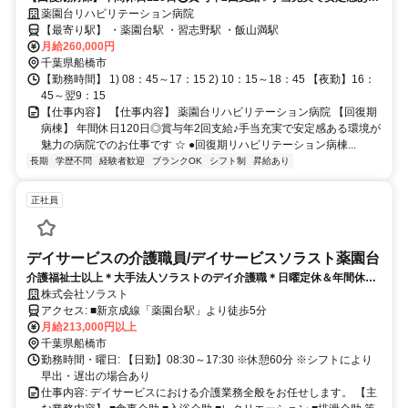
環境が魅力の病院でのお仕事です⭐
薬園台リハビリテーション病院
【最寄り駅】 ・薬園台駅 ・習志野駅 ・飯山満駅
月給260,000円
千葉県船橋市
【勤務時間】 1) 08：45～17：15 2) 10：15～18：45 【夜勤】16：
45～翌9：15
【仕事内容】 【仕事内容】 薬園台リハビリテーション病院 【回復期
病棟】 年間休日120日◎賞与年2回支給♪手当充実で安定感ある環境が
魅力の病院でのお仕事です ☆ ●回復期リハビリテーション病棟...
長期
学歴不問
経験者歓迎
ブランクOK
シフト制
昇給あり
正社員
デイサービスの介護職員/デイサービスソラスト薬園台
介護福祉士以上＊大手法人ソラストのデイ介護職＊日曜定休＆年間休日
123日！賞与年2回/昇給あり◎福利厚生充実で安心の長期キャリアを実
株式会社ソラスト
現！
アクセス: ■新京成線「薬園台駅」より徒歩5分
月給213,000円以上
千葉県船橋市
勤務時間・曜日: 【日勤】08:30～17:30 ※休憩60分 ※シフトにより
早出・遅出の場合あり
仕事内容: デイサービスにおける介護業務全般をお任せします。 【主