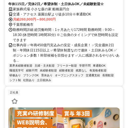
年休115日／完休2日／希望休制・土日休みOK／未経験歓迎☆
家族葬式場 小さな森の家 船橋薬円台
交通・アクセス 薬園台駅より徒歩10分※車通勤OK
月給260,000円～800,000円
千葉県船橋市
勤務時間詳細 総労働時間：1ヶ月あたり172時間 勤務時間：9:00～
18:30 (休憩時間 1時間30分) ※ご自身のタイミングで休憩時間を設定
できます
仕事内容 ✅年商450億円見込みの安定・成長企業！ ✅完全週休2日
制・年間休日115日以上 ✅希望休制度なので連休・土日休みもOK ✅
ポジション多数！幹部候補を目指せます ✅人に感謝されるやりがいあ
る...
業界未経験者歓迎
主婦・主夫歓迎
フリーター歓迎
学歴不問
車通勤OK
職場見学可
経験不問
未経験者歓迎
経験者歓迎
残業なし
有資格者歓迎
研修あり
ブランクOK
育休あり
オープニングスタッフ
交通費支給
長期歓迎
シフト制
社割あり
土日祝休み
正社員