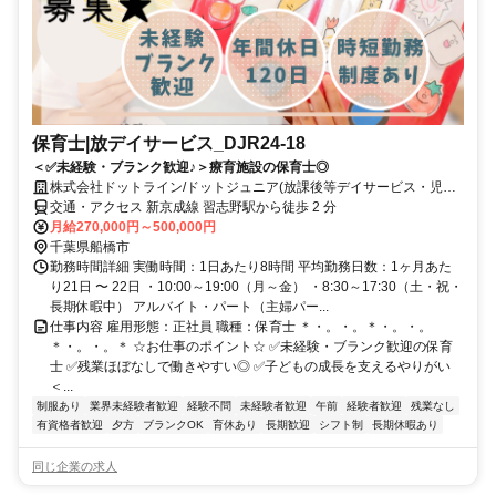
保育士|放デイサービス_DJR24-18
＜✅未経験・ブランク歓迎♪＞療育施設の保育士◎
株式会社ドットライン/ドットジュニア(放課後等デイサービス・児童
発達支援) 船橋習志野第1教室
交通・アクセス 新京成線 習志野駅から徒歩 2 分
月給270,000円～500,000円
千葉県船橋市
勤務時間詳細 実働時間：1日あたり8時間 平均勤務日数：1ヶ月あた
り21日 〜 22日 ・10:00～19:00（月～金） ・8:30～17:30（土・祝・
長期休暇中） アルバイト・パート（主婦パー...
仕事内容 雇用形態：正社員 職種：保育士 ＊・。・。＊・。・。
＊・。・。＊ ☆お仕事のポイント☆ ✅未経験・ブランク歓迎の保育
士 ✅残業ほぼなしで働きやすい◎ ✅子どもの成長を支えるやりがい
＜...
制服あり
業界未経験者歓迎
経験不問
未経験者歓迎
午前
経験者歓迎
残業なし
有資格者歓迎
夕方
ブランクOK
育休あり
長期歓迎
シフト制
長期休暇あり
同じ企業の求人