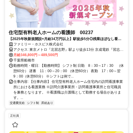
住宅型有料老人ホームの看護師 00237
【2025年秋新規開設×月給34万円以上】駅徒歩5分◎残業ほぼなし看護
師！船橋ハウス
ファミリー・ホスピス株式会社
アクセス: 東京メトロ『北習志野』駅より徒歩13分 京成電鉄『習志
野』駅より徒歩5分 東葉高速鉄道『北習志野』駅より徒歩13分 ※車
月給346,800円～489,500円
通勤 応相談
千葉県船橋市
勤務時間・曜日: 【勤務時間】 シフト制 日勤 8：30～17：30 （休
憩60分） 遅番 11：00～20：00 （休憩60分） 夜勤 17：00～翌
9：00（休憩60分） ※シフトは例で...
仕事内容: 【仕事内容】 住宅型有料老人ホーム住宅内の訪問看護事業
所における看護業務 ※訪問介護事業所・訪問看護事業所と住宅職員
を兼務となります。 ※看護職は介護職として勤務する場合がありま
す。...
交通費支給
シフト制
昇給あり
正社員