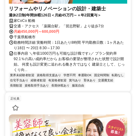
リフォームやリノベーションの設計・建築士
週休2日制/年間休暇126日＜月給45万円～＋年2回賞与＞
家CoCo 船橋
交通・アクセス 「薬園台駅」「習志野駅」より徒歩7分
月給450,000円～600,000円
千葉県船橋市
勤務時間詳細 実働時間：1日あたり8時間 平均勤務日数：1ヶ月あた
り18日 〜 20日 8:30～17:30
仕事内容 ＼年収1000万円も可能な設計職です♪／ プラン契約率
92.1％の高い成約率だから お客様の要望が整理された状態で設計開
始。 何度も設計変更に追われる働き方ではなく 建築士として、じっ
くり向...
業界未経験者歓迎
資格取得支援あり
学歴不問
車通勤OK
固定時間制
転勤なし
住宅手当あり
経験者歓迎
有資格者歓迎
賞与あり
育休あり
交通費支給
長期歓迎
資格取得手当あり
長期休暇あり
服装自由
正社員