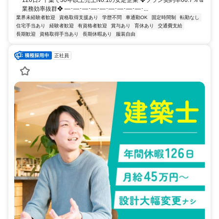
126日♪ 千葉で30年以上売上No.1の安定企業 ❖プラン契約率66.7％＆
業務効率抜群❖ ―･―･―･―･―･―･―･―･―･...
業界未経験者歓迎
資格取得支援あり
学歴不問
車通勤OK
固定時間制
転勤なし
住宅手当あり
経験者歓迎
有資格者歓迎
賞与あり
育休あり
交通費支給
長期歓迎
資格取得手当あり
長期休暇あり
服装自由
正社員