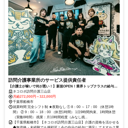
訪問介護事業所のサービス提供責任者
【介護士が稼いで何が悪い！】新規OPEN！業界トップクラスの給与を
お約束◎介護の資格を活かせる◆未経験でも挑戦可！
ネコロボ訪問介護三山店
月給272,000円～322,000円
千葉県船橋市
就業時間 完全シフト制 ★夜勤なし ① 8：00 ～ 17：00 （休憩1時
間） ② 9：00 ～ 18：00 （休憩1時間） 1日9時間拘束、1時間休憩
（実働8時間） 残業：月10時間程度（みなし残...
【千葉県船橋市】【ネコロボ訪問介護三山店】介護の資格を活かせる
◆無資格・未経験でも挑戦可！今の自分の給与に満足してますか？業