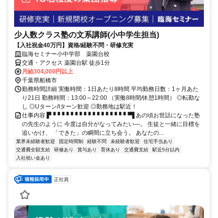
少人数クラス塾の文系講師(小中学生担当)
【入社祝金40万円】資格/経験不問・研修充実
臨海セミナー小中学部 薬園台校
交通・アクセス 薬園台駅 徒歩1分
月給304,000円以上
千葉県船橋市
勤務時間詳細 実働時間：1日あたり8時間 平均勤務日数：1ヶ月あた
り21日 勤務時間：13:00～22:00 （実働8時間/休憩1時間） ◎転勤な
し ◎Uターン/Iターン歓迎 ◎勤務地は駅近！
仕事内容 ▛▝▝▝▝▝▝▝▝▝▝▝▝▝▝▝▝▝▝▜ あの頃お世話になった塾
の先生のように 今度は自分がなってみたい―。 生徒と一緒に目標を
追いかけ、 「できた」の瞬間に立ち会う。 あなたの...
業界未経験者歓迎
固定時間制
経験不問
未経験者歓迎
住宅手当あり
交通費全額支給
研修あり
賞与あり
育休あり
交通費支給
駅近5分以内
入社祝い金あり
正社員