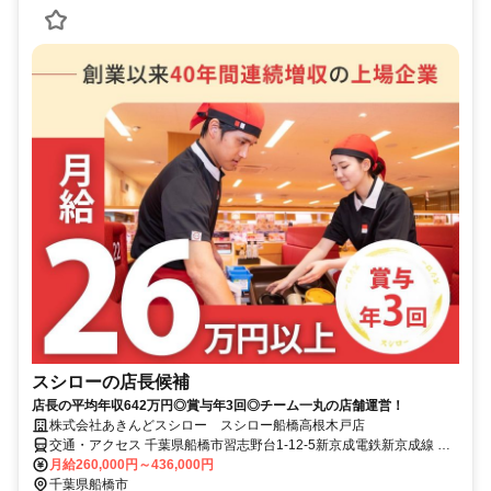
スシローの店長候補
店長の平均年収642万円◎賞与年3回◎チーム一丸の店舗運営！
株式会社あきんどスシロー スシロー船橋高根木戸店
交通・アクセス 千葉県船橋市習志野台1-12-5新京成電鉄新京成線 高
根木戸駅 徒歩6分新京成電鉄東葉高速線 北習志野駅 徒歩12分
月給260,000円～436,000円
千葉県船橋市