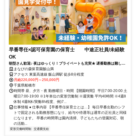
早番専任×認可保育園の保育士 中途正社員/未経験
OK
朝型さん歓迎♪ 夜はゆっくり！プライベートも充実★ 遅番勤務は難しい
けど正社員で働きたい方！
まなびの森保育園飯山満
アクセス 東葉高速線 飯山満駅 徒歩8分程度
月給220,000円～250,000円
千葉県船橋市
時間帯 昼、夕方・夜 勤務曜日・時間 【開園時間】 平日7:00-20:00 土
曜日7:00-19:00 ※1年単位の変形労働制 ※週実働 平均40時間 ※4週8
休制 4週8休/実働8h程度、例)7...
仕事情報 ● 仕事内容 【早番専任保育士とは…】 毎日早番出勤のシフ
トで固定される勤務形態になり、給与や待遇等は通常の正社員と同様
になります。 早番の時間帯は園内清掃、子どもたちの登園対応、朝
の活動...
変形労働時間制
交通費支給