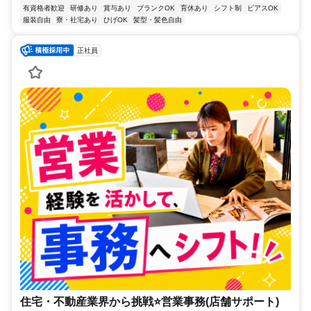
有資格者歓迎
研修あり
賞与あり
ブランクOK
育休あり
シフト制
ピアスOK
服装自由
寮・社宅あり
ひげOK
髪型・髪色自由
正社員
住宅・不動産業界から挑戦⭐営業事務(店舗サポート)