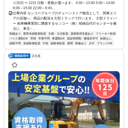
り20日 〜 22日 日勤・夜勤が選べます。 4:00～13:00 5:00～14:00
6:00～15:00 22:00～6:45...
仕事内容 センコーグループのチェーンストア物流として、関東エリ
アの店舗へ、商品の配送を大型トラックで行います。 大型ドライバ
ー 柏車輛事業部に隣接するセンコー（株）柏納品代行センターを拠
点に、東京・...
制服あり
業界未経験者歓迎
主婦・主夫歓迎
資格取得支援あり
フリーター歓迎
バイク通勤OK
早朝
学歴不問
車通勤OK
固定時間制
職場見学可
転勤なし
経験不問
未経験者歓迎
午前
経験者歓迎
夜間
研修あり
夕方
ブランクOK
正社員