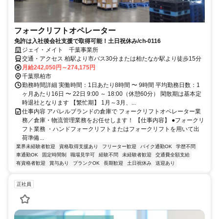
フォークリフトオペレーター
免許は入社後会社支援で取得可能！土日祝休み/ch-0116
ジェイ・メイト 千葉事業所
交通・アクセス 柏駅より市バス30分または柏たなか駅より徒歩15分
月給242,050円～274,175円
千葉県柏市
勤務時間詳細 実働時間：1日あたり8時間 〜 9時間 平均勤務日数：1
ヶ月あたり16日 〜 22日 9:00 ～ 18:00（休憩60分） 閑散期は基本定
時退社となります 【繁忙期】 1月～3月、...
仕事内容 アパレルブランドの倉庫で フォークリフトオペレーター業
務／倉庫・物流管理業務をお任せします！ 【仕事内容】 ●フォークリ
フト業務 ・ハンドフォークリフトまたはフォークリフトを用いて出
荷準備...
業界未経験者歓迎
資格取得支援あり
フリーター歓迎
バイク通勤OK
学歴不問
車通勤OK
固定時間制
職場見学可
経験不問
未経験者歓迎
交通費全額支給
有資格者歓迎
賞与あり
ブランクOK
長期歓迎
土日祝休み
送迎あり
正社員