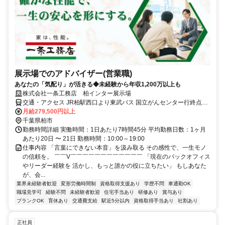
展示場でのアドバイザー(営業職)
あなたの「気配り」が活きる◆未経験から年収1,200万以上も
株式会社一条工務店 柏インター展示場
交通・アクセス JR柏駅西口より東武バス 国立がんセンター行終点下
車 徒歩5分
月給279,500円以上
千葉県柏市
勤務時間詳細 実働時間：1日あたり7時間45分 平均勤務日数：1ヶ月
あたり20日 〜 21日 勤務時間：10:00～19:00
仕事内容 「言葉にできない本音」を汲み取る その感性で、一生モノ
の信頼を。 ￣￣V￣￣￣￣￣￣￣￣￣￣￣￣ 「現在のバックオフィス
やリーダー経験を 活かし、もっと誰かの役に立ちたい」 もしあなた
が、会...
業界未経験者歓迎
変形労働時間制
資格取得支援あり
学歴不問
車通勤OK
職場見学可
経験不問
未経験者歓迎
住宅手当あり
研修あり
賞与あり
ブランクOK
育休あり
交通費支給
駅近5分以内
資格取得手当あり
社割あり
正社員