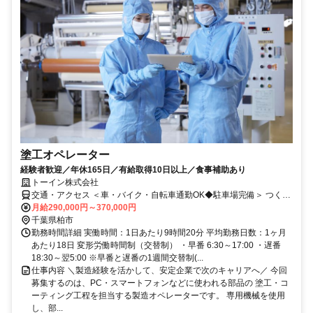
塗工オペレーター
経験者歓迎／年休165日／有給取得10日以上／食事補助あり
トーイン株式会社
交通・アクセス ＜車・バイク・自転車通勤OK◆駐車場完備＞ つくば
エクスプレス「柏の葉キャンパス駅」からバス10分
月給290,000円～370,000円
千葉県柏市
勤務時間詳細 実働時間：1日あたり9時間20分 平均勤務日数：1ヶ月
あたり18日 変形労働時間制（交替制） ・早番 6:30～17:00 ・遅番
18:30～翌5:00 ※早番と遅番の1週間交替制(...
仕事内容 ＼製造経験を活かして、安定企業で次のキャリアへ／ 今回
募集するのは、PC・スマートフォンなどに使われる部品の 塗工・コ
ーティング工程を担当する製造オペレーターです。 専用機械を使用
し、部...