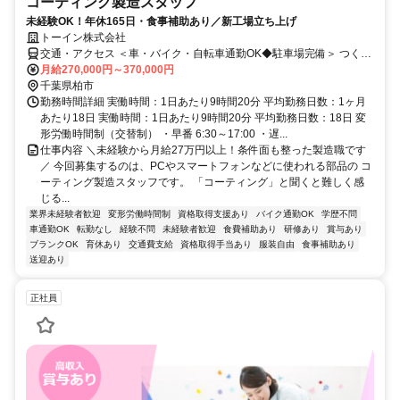
コーティング製造スタッフ
未経験OK！年休165日・食事補助あり／新工場立ち上げ
トーイン株式会社
交通・アクセス ＜車・バイク・自転車通勤OK◆駐車場完備＞ つくば
エクスプレス「柏の葉キャンパス駅」からバス10分
月給270,000円～370,000円
千葉県柏市
勤務時間詳細 実働時間：1日あたり9時間20分 平均勤務日数：1ヶ月
あたり18日 実働時間：1日あたり9時間20分 平均勤務日数：18日 変
形労働時間制（交替制） ・早番 6:30～17:00 ・遅...
仕事内容 ＼未経験から月給27万円以上！条件面も整った製造職です
／ 今回募集するのは、PCやスマートフォンなどに使われる部品の コ
ーティング製造スタッフです。 「コーティング」と聞くと難しく感
じる...
業界未経験者歓迎
変形労働時間制
資格取得支援あり
バイク通勤OK
学歴不問
車通勤OK
転勤なし
経験不問
未経験者歓迎
食費補助あり
研修あり
賞与あり
ブランクOK
育休あり
交通費支給
資格取得手当あり
服装自由
食事補助あり
送迎あり
正社員