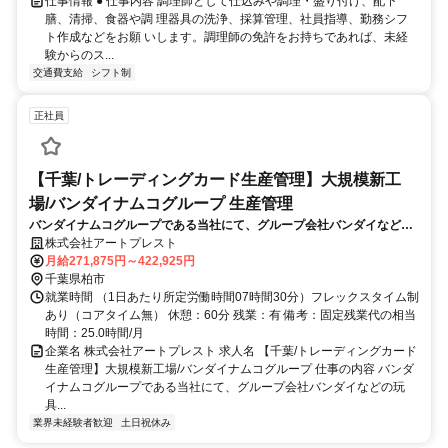
仕事情報 ● 仕事内容 調理師として仕込みや調理・盛り付け、配下
膳、清掃、食器や調 理器具の洗浄、採算管理、社員指導、勤務シフ
ト作成などをお願 いします。調理師の免許をお持ちであれば、未経
験からのス...
交通費支給
シフト制
正社員
【千葉/トレーディングカード生産管理】大規模新工
場/バンダイナムコグループ 生産管理
バンダイナムコグループである当社にて、グループ会社バンダイなどの
玩具メーカーから依頼されるトレーディングカードを製造する自社新工
株式会社アートプレスト
場にてトレーディングカードの生産に関わる工務・生産管理をお任せし
月給271,875円～422,925円
ます。
千葉県柏市
就業時間 （1日あたり所定労働時間07時間30分）フレックスタイム制
あり（コアタイム無） 休憩：60分 残業：有 備考：固定残業代の相当
時間：25.0時間/月
企業名 株式会社アートプレスト 求人名 【千葉/トレーディングカード
生産管理】大規模新工場/バンダイナムコグループ 仕事の内容 バンダ
イナムコグループである当社にて、グループ会社バンダイなどの玩
具...
業界未経験者歓迎
土日祝休み