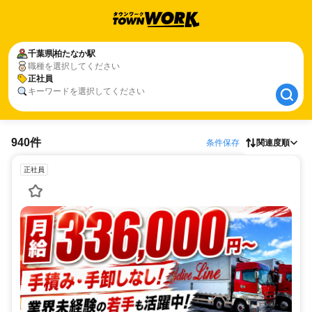
千葉県
千葉県
柏たなか駅
柏たなか駅
職種を選択してください
正社員
正社員
キーワードを選択してください
940件
条件保存
関連度順
正社員