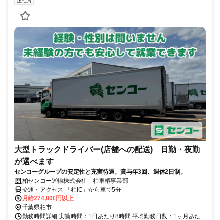
正社員
大型トラックドライバー(店舗への配送) 日勤・夜勤
が選べます
センコーグループの安定性と充実待遇。賞与年3回、週休2日制。
柏センコー運輸株式会社 柏車輌事業部
交通・アクセス 「柏IC」から車で5分
月給274,800円以上
千葉県柏市
勤務時間詳細 実働時間：1日あたり8時間 平均勤務日数：1ヶ月あた