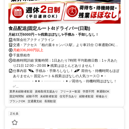
食品配送|固定ルート4tドライバー(日勤)
月給33万6000円～✨残業ほぼなし✨手積み・手卸しなし！
有限会社アクティブライン
交通・アクセス 「柏の葉キャンパス駅」より車15分 ◎車通勤OK(駐
車場完備)
月給336,000円以上
千葉県柏市
勤務時間詳細 実働時間：1日あたり7時間 平均勤務日数：1ヶ月あた
り21日 12:00～20:00 ▶残業はほとんどありません！
仕事内容 ◥◣ 手積み・手降ろしなし！◢◤ 荷待ち・待機時間もほぼ
ありません✨ 固定ルート＆残業ほぼなしの人気コース◎ ✦・
┈┈┈┈┈ ・✦✦・┈┈┈┈┈ ・✦ ✅荷待ち・待機時間ほぼなし！
✅...
業界未経験者歓迎
資格取得支援あり
フリーター歓迎
学歴不問
車通勤OK
固定時間制
経験不問
未経験者歓迎
住宅手当あり
経験者歓迎
研修あり
ブランクOK
交通費支給
長期歓迎
正社員