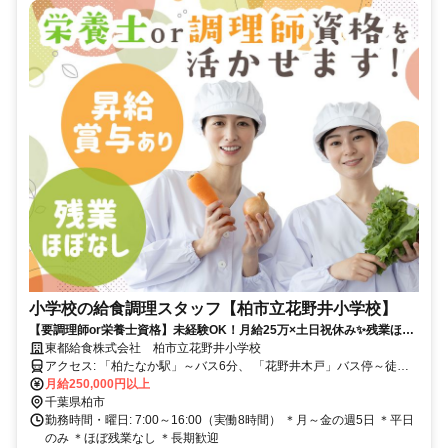
小学校の給食調理スタッフ【柏市立花野井小学校】
【要調理師or栄養士資格】未経験OK！月給25万×土日祝休み✨残業ほぼ
なしで家事・子育てと両立✨✅昇給あり✅賞与あり
東都給食株式会社 柏市立花野井小学校
アクセス: 「柏たなか駅」～バス6分、 「花野井木戸」バス停～徒歩8
分
月給250,000円以上
千葉県柏市
勤務時間・曜日: 7:00～16:00（実働8時間） ＊月～金の週5日 ＊平日
のみ ＊ほぼ残業なし ＊長期歓迎