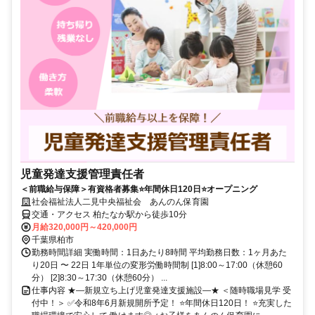
児童発達支援管理責任者
＜前職給与保障＞有資格者募集⭐年間休日120日⭐オープニング
社会福祉法人二見中央福祉会 あんのん保育園
交通・アクセス 柏たなか駅から徒歩10分
月給320,000円～420,000円
千葉県柏市
勤務時間詳細 実働時間：1日あたり8時間 平均勤務日数：1ヶ月あた
り20日 〜 22日 1年単位の変形労働時間制 [1]8:00～17:00（休憩60
分） [2]8:30～17:30（休憩60分） ...
仕事内容 ★―新規立ち上げ児童発達支援施設―★ ＜随時職場見学 受
付中！＞ ✅令和8年6月新規開所予定！ ⭐年間休日120日！ ⭐充実した