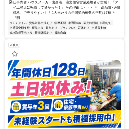
仕事内容 ハウスメーカー出身者、注文住宅営業経験者が実感！ 「ア
イ工務店に転職して良かった！」 その理由は・・・ ＊『高品質×適質
価格』で売りやすい！ └ 1人当たりの年間契約棟数の平均は7棟 ＊
『明...
ランチタイム
資格取得支援あり
学歴不問
車通勤OK
固定時間制
転勤なし
交通費全額支給
研修あり
賞与あり
ブランクOK
育休あり
交通費支給
資格取得手当あり
長期休暇あり
服装自由
正社員