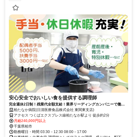
安心安全でおいしい食を提供する調理師
完全週休2日制！残業代全額支給！業界リーディングカンパニーで働き
ませんか？！
柏たなか病院(日清医療食品株式会社 東関東支店)
アクセス つくばエクスプレス線柏たなか駅より 徒歩約2分
月給240,000円以上
千葉県柏市
勤務曜日・時間 03:30－12:30 08:00－17:00