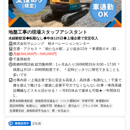
地盤工事の現場スタッフアシスタント
未経験歓迎◆転勤なし◆年休125日◆上場企業で安定収入
株式会社サムシング 柏オペレーションセンター
交通・アクセス ＊「柏たなか駅」より徒歩12分 ＊車通勤ＯＫ（駐車
場完備）＊転勤なし！
月給300,000円～500,000円
千葉県柏市
勤務時間詳細 総労働時間：1ヶ月あたり160時間33分 8:00～17:00 ＊
残業は月10～30時間程度です。 ＊定時ピッタリに帰宅できることも
多いです
仕事内容 ✅上場企業で安心安定＆高収入・高待遇 ✅転勤なし！千葉で
腰を据えて働ける ✅建築に必要不可欠でなくならない仕事 ✅車両系建
設機械などスキル活かせる！ ✅月8日休みで連休も可能★ ✅年間休日
1...
業界未経験者歓迎
資格取得支援あり
バイク通勤OK
学歴不問
車通勤OK
固定時間制
転勤なし
経験不問
研修あり
賞与あり
ブランクOK
育休あり
交通費支給
資格取得手当あり
寮・社宅あり
正社員