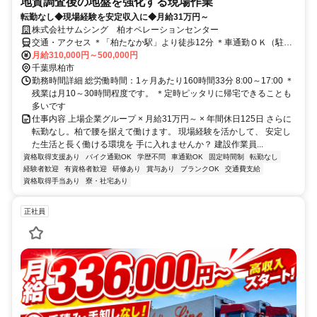
地質調査後の地盤を強化する現場作業
転勤なし◆現場経験を安定収入に◆月給31万円～
株式会社サムシング 柏オペレーションセンター
交通・アクセス ＊「柏たなか駅」より徒歩12分 ＊車通勤ＯＫ（駐車
場完備）＊転勤なし！
月給310,000円～500,000円
千葉県柏市
勤務時間詳細 総労働時間：1ヶ月あたり160時間33分 8:00～17:00 ＊
残業は月10～30時間程度です。 ＊定時ピッタリに帰宅できることも
多いです
仕事内容 上場企業グループ × 月給31万円～ × 年間休日125日 さらに
転勤なし。柏で腰を据えて働けます。 現場経験を活かして、 安定し
た生活と長く働ける環境を 手に入れませんか？ 建設作業員...
資格取得支援あり
バイク通勤OK
学歴不問
車通勤OK
固定時間制
転勤なし
経験者歓迎
有資格者歓迎
研修あり
賞与あり
ブランクOK
交通費支給
資格取得手当あり
寮・社宅あり
正社員