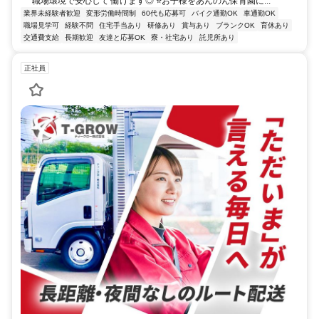
職場環境で安心して 働けます◎ ⭐お子様をあんのん保育園に...
業界未経験者歓迎
変形労働時間制
60代も応募可
バイク通勤OK
車通勤OK
職場見学可
経験不問
住宅手当あり
研修あり
賞与あり
ブランクOK
育休あり
交通費支給
長期歓迎
友達と応募OK
寮・社宅あり
託児所あり
正社員