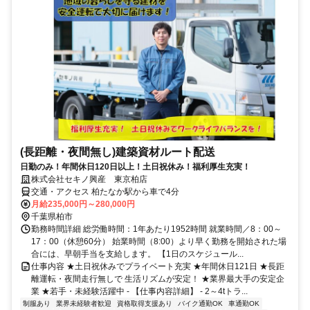
(長距離・夜間無し)建築資材ルート配送
日勤のみ！年間休日120日以上！土日祝休み！福利厚生充実！
株式会社セキノ興産 東京柏店
交通・アクセス 柏たなか駅から車で4分
月給235,000円～280,000円
千葉県柏市
勤務時間詳細 総労働時間：1年あたり1952時間 就業時間／8：00～
17：00（休憩60分） 始業時間（8:00）より早く勤務を開始された場
合には、早朝手当を支給します。 【1日のスケジュール...
仕事内容 ★土日祝休みでプライベート充実 ★年間休日121日 ★長距
離運転・夜間走行無しで 生活リズムが安定！ ★業界最大手の安定企
業 ★若手・未経験活躍中 - 【仕事内容詳細】 - 2～4tトラ...
制服あり
業界未経験者歓迎
資格取得支援あり
バイク通勤OK
車通勤OK