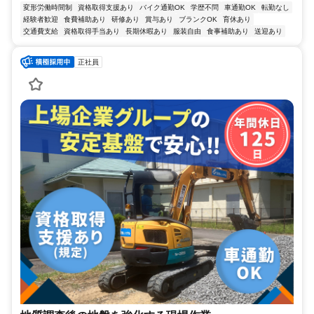
変形労働時間制
資格取得支援あり
バイク通勤OK
学歴不問
車通勤OK
転勤なし
経験者歓迎
食費補助あり
研修あり
賞与あり
ブランクOK
育休あり
交通費支給
資格取得手当あり
長期休暇あり
服装自由
食事補助あり
送迎あり
正社員