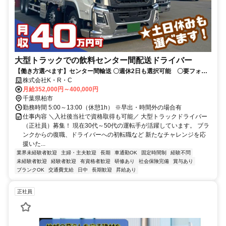
大型トラックでの飲料センター間配送ドライバー
【働き方選べます】センター間輸送 〇週休2日も選択可能 〇要フォー
クリフト免許 〇経験浅い方も歓迎！
株式会社K・R・C
月給352,000円～400,000円
千葉県柏市
勤務時間 5:00～13:00（休憩1h） ※早出・時間外の場合有
仕事内容 ＼入社後当社で資格取得も可能／ 大型トラックドライバー
（正社員）募集！ 現在30代～50代の運転手が活躍しています。 ブラ
ンクからの復職、ドライバーへの初転職など 新たなチャレンジを応
援いた...
業界未経験者歓迎
主婦・主夫歓迎
長期
車通勤OK
固定時間制
経験不問
未経験者歓迎
経験者歓迎
有資格者歓迎
研修あり
社会保険完備
賞与あり
ブランクOK
交通費支給
日中
長期歓迎
昇給あり
正社員