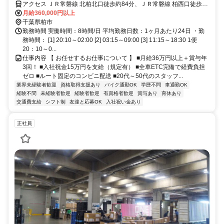
【賞与年3回】
アクセス ＪＲ常磐線 北柏北口徒歩約84分、ＪＲ常磐線 柏西口徒歩約
85分、東武野田線 柏西口徒歩約85分
月給360,000円以上
千葉県柏市
勤務時間 実働時間：8時間/日 平均勤務日数：1ヶ月あたり24日 ・勤
務時間： [1] 20:10～02:00 [2] 03:15～09:00 [3] 11:15～18:30 1便
20：10～0...
仕事内容 【 お任せするお仕事について 】 ■月給36万円以上＋賞与年
3回！ ■入社祝金15万円を支給（規定有） ■全車ETC完備で経費負担
ゼロ ■ルート固定のコンビニ配送 ■20代～50代のスタッフ...
業界未経験者歓迎
資格取得支援あり
バイク通勤OK
学歴不問
車通勤OK
経験不問
未経験者歓迎
経験者歓迎
有資格者歓迎
賞与あり
育休あり
交通費支給
シフト制
友達と応募OK
入社祝い金あり
正社員