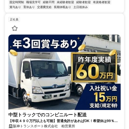
固定時間制
職場見学可
経験不問
未経験者歓迎
経験者歓迎
有資格者歓迎
賞与あり
育休あり
交通費支給
長期休暇あり
土日祝休み
正社員
中型トラックでのコンビニルート配送
【年収４９０万円以上も可能】普通免許があればOK！希望休は99％考
慮！連休取得も可能◎ETC利用可能！毎日定時に帰れるルート配送！
阪神トランスポート株式会社 柏営業所