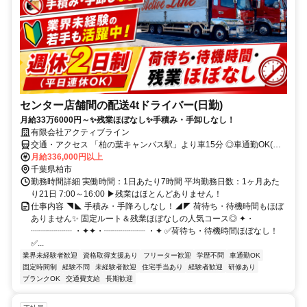
センター店舗間の配送4tドライバー(日勤)
月給33万6000円～✨残業ほぼなし✨手積み・手卸しなし！
有限会社アクティブライン
交通・アクセス 「柏の葉キャンパス駅」より車15分 ◎車通勤OK(駐
車場完備)
月給336,000円以上
千葉県柏市
勤務時間詳細 実働時間：1日あたり7時間 平均勤務日数：1ヶ月あた
り21日 7:00～16:00 ▶残業はほとんどありません！
仕事内容 ◥◣ 手積み・手降ろしなし！◢◤ 荷待ち・待機時間もほぼ
ありません✨ 固定ルート＆残業ほぼなしの人気コース◎ ✦・
┈┈┈┈┈ ・✦✦・┈┈┈┈┈ ・✦ ✅荷待ち・待機時間ほぼなし！
✅...
業界未経験者歓迎
資格取得支援あり
フリーター歓迎
学歴不問
車通勤OK
固定時間制
経験不問
未経験者歓迎
住宅手当あり
経験者歓迎
研修あり
ブランクOK
交通費支給
長期歓迎