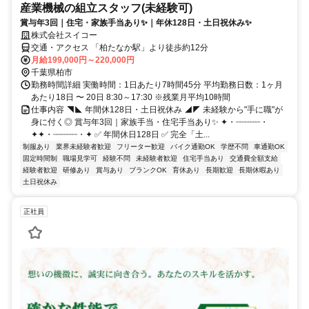
産業機械の組立スタッフ(未経験可)
賞与年3回｜住宅・家族手当あり✨｜年休128日・土日祝休み✨
株式会社スイコー
交通・アクセス 「柏たなか駅」より徒歩約12分
月給199,000円～220,000円
千葉県柏市
勤務時間詳細 実働時間：1日あたり7時間45分 平均勤務日数：1ヶ月
あたり18日 〜 20日 8:30～17:30 ※残業月平均10時間
仕事内容 ◥◣ 年間休128日・土日祝休み ◢◤ 未経験から"手に職"が
身に付く◎ 賞与年3回｜家族手当・住宅手当あり✨ ✦・┈┈┈┈┈・
✦✦・┈┈┈┈┈・✦ ✅ 年間休日128日 ✅ 完全「土...
制服あり
業界未経験者歓迎
フリーター歓迎
バイク通勤OK
学歴不問
車通勤OK
固定時間制
職場見学可
経験不問
未経験者歓迎
住宅手当あり
交通費全額支給
経験者歓迎
研修あり
賞与あり
ブランクOK
育休あり
長期歓迎
長期休暇あり
土日祝休み
正社員