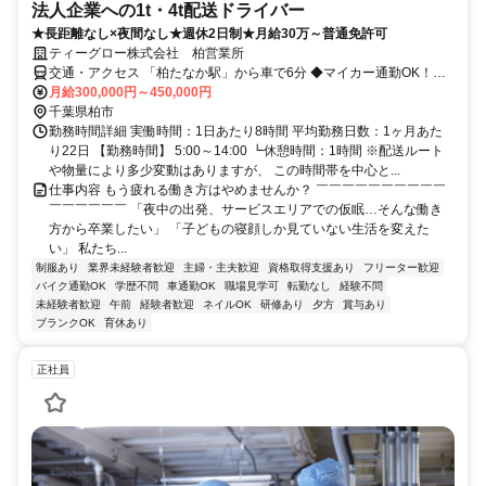
法人企業への1t・4t配送ドライバー
★長距離なし×夜間なし★週休2日制★月給30万～普通免許可
ティーグロー株式会社 柏営業所
交通・アクセス 「柏たなか駅」から車で6分 ◆マイカー通勤OK！駐
車場完備
月給300,000円～450,000円
千葉県柏市
勤務時間詳細 実働時間：1日あたり8時間 平均勤務日数：1ヶ月あた
り22日 【勤務時間】 5:00～14:00 ┗休憩時間：1時間 ※配送ルート
や物量により多少変動はありますが、 この時間帯を中心と...
仕事内容 もう疲れる働き方はやめませんか？ ￣￣￣￣￣￣￣￣￣￣
￣￣￣￣￣￣ 「夜中の出発、サービスエリアでの仮眠…そんな働き
方から卒業したい」 「子どもの寝顔しか見ていない生活を変えた
い」 私たち...
制服あり
業界未経験者歓迎
主婦・主夫歓迎
資格取得支援あり
フリーター歓迎
バイク通勤OK
学歴不問
車通勤OK
職場見学可
転勤なし
経験不問
未経験者歓迎
午前
経験者歓迎
ネイルOK
研修あり
夕方
賞与あり
ブランクOK
育休あり
正社員