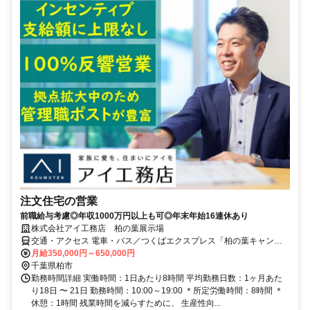
注文住宅の営業
前職給与考慮◎年収1000万円以上も可◎年末年始16連休あり
株式会社アイ工務店 柏の葉展示場
交通・アクセス 電車・バス／つくばエクスプレス「柏の葉キャンパ
ス」駅西口またはJR常磐線「柏」駅西口より東武バス「国立がん研
月給350,000円～650,000円
究センター」 バス停下車。徒歩約5分 車／国道16号線沿い、常磐自
千葉県柏市
動車道、柏インター東
勤務時間詳細 実働時間：1日あたり8時間 平均勤務日数：1ヶ月あた
り18日 〜 21日 勤務時間：10:00～19:00 ＊所定労働時間：8時間 ＊
休憩：1時間 残業時間を減らすために、 生産性向...