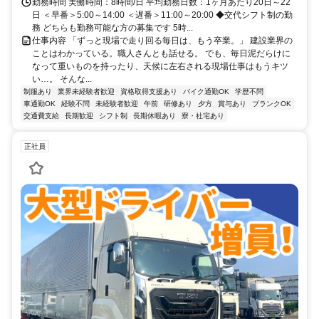
勤務時間 実働時間：8時間/日 平均勤務日数：1ヶ月あたり20日～22
日 ＜早番＞5:00～14:00 ＜遅番＞11:00～20:00 ◆交代シフト制の勤
務 どちらも勤務可能な方の募集です 5時...
仕事内容 「ずっと現場で走り回る毎日は、もう卒業。」 建設業界の
ことはわかっている。職人さんとも話せる。 でも、毎日泥だらけに
なって重いものを持ったり、天候に左右される現場仕事はもうキツ
い…。 そんな...
制服あり
業界未経験者歓迎
資格取得支援あり
バイク通勤OK
学歴不問
車通勤OK
経験不問
未経験者歓迎
午前
研修あり
夕方
賞与あり
ブランクOK
交通費支給
長期歓迎
シフト制
長期休暇あり
寮・社宅あり
正社員