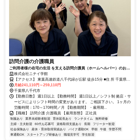
訪問介護の介護職員
ご利用者様の在宅の生活 を支える訪問介護員（ホームヘルパー）のお仕
事です。
株式会社ニチイ学館
【アクセス】 東葉高速鉄道八千代緑が丘駅 徒歩15分 ■住 所 千葉県
八千代市 大和田新田66-7 ■アクセス 東葉高速鉄道八千代緑が丘駅 徒
月給241,110円～259,110円
歩15分
千葉県八千代市
【勤務日数】 週1日以上 【勤務時間】 週1日以上／シフト制 拠店・サ
ービスによりシフト時間の変更があります。 ご相談下さい。 1ヶ月の
労働時間：170～170時間／月 【勤務期間】 ・雇用期...
【職種】 訪問介護 介護職員 【雇用形態】 正社員
制服あり
業界未経験者歓迎
育休延長あり
ランチタイム
無料研修
主婦・主夫歓迎
60代も応募可
資格取得支援あり
長期
フリーター歓迎
社会保険あり
産休・育休取得実績あり
バイク通勤OK
早朝
午後
学歴不問
車通勤OK
スタートアップ研修あり
職場見学可
学生歓迎