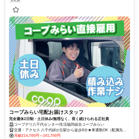
正社員
コープみらい宅配お届けスタッフ
完全週休2日制・土日休み/無理なく、長く続けられる正社員
コープデリ八千代センター/生活協同組合コープみらい
交通・アクセス 八千代緑が丘駅から徒歩8分★車通勤OK（配属先に
よる）※配属先は、入職時期や各センターの人員状況を踏まえ、本人
月給214,700円～241,700円