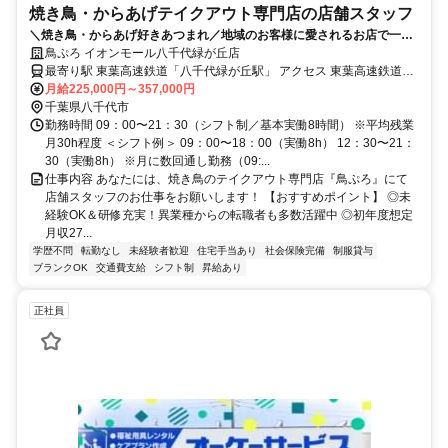
焼き鳥・からあげテイクアウト専門店の店舗スタッフ
＼焼き鳥・からあげ好きあつまれ／地域のお客様に愛されるお店で一緒
に働きませんか？
鳥ぷろ イオンモール八千代緑が丘店
最寄り駅 東葉高速鉄道「八千代緑が丘駅」 アクセス 東葉高速鉄道
「八千代緑が丘駅」南口直結
月給225,000円～357,000円
千葉県八千代市
勤務時間 09：00〜21：30（シフト制／基本実働8時間） ※平均残業
月30h程度 ＜シフト例＞ 09：00〜18：00（実働8h） 12：30〜21：
30（実働8h） ※月に数回通し勤務（09:...
仕事内容 あなたには、焼き鳥のテイクアウト専門店『鳥ぷろ』にて
店舗スタッフのお仕事をお願いします！ 【おすすめポイント】 ◎未
経験OK＆研修充実！異業種からの転職者も多数活躍中 ◎初年度想定
月収27...
学歴不問
転勤なし
未経験者歓迎
住宅手当あり
社会保険完備
制服貸与
ブランクOK
交通費支給
シフト制
昇給あり
正社員