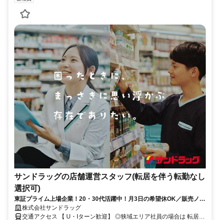
サンドラッグの店舗運営スタッフ(転居を伴う転勤なし
選択可)
東証プライム上場企業！20・30代活躍中！月3日の希望休OK／販売ノル
マなし／年収例32歳SV816万円／販促企画～商品管理など店舗運営がメ
株式会社サンドラッグ
インの仕事
交通アクセス 【 U・Iターン歓迎】 ◎狭域エリア社員の場合は 転居を