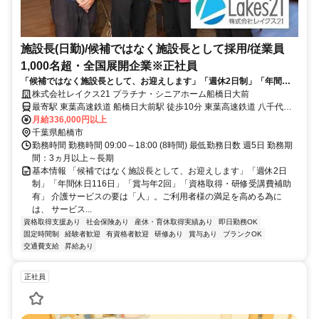
施設長(日勤)/候補ではなく施設長として採用/従業員
1,000名超・全国展開企業※正社員
「候補ではなく施設長として、お迎えします」「週休2日制」「年間休
日116日」「賞与年2回」「資格取得・研修受講費補助有」
株式会社レイクス21 プラチナ・シニアホーム船橋日大前
最寄駅 東葉高速鉄道 船橋日大前駅 徒歩10分 東葉高速鉄道 八千代緑
が丘駅 徒歩10分
月給336,000円以上
千葉県船橋市
勤務時間 勤務時間 09:00～18:00 (8時間) 最低勤務日数 週5日 勤務期
間：3ヵ月以上～長期
基本情報 「候補ではなく施設長として、お迎えします」「週休2日
制」「年間休日116日」「賞与年2回」「資格取得・研修受講費補助
有」 介護サービスの要は「人」。ご利用者様の満足を高める為に
は、 サービス...
資格取得支援あり
社会保険あり
産休・育休取得実績あり
即日勤務OK
固定時間制
経験者歓迎
有資格者歓迎
研修あり
賞与あり
ブランクOK
交通費支給
昇給あり
正社員