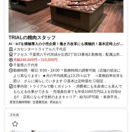
TRIALの精肉スタッフ
AI・IoTを積極導入の小売企業！働き方改革にも積極的！基本定時上が
り！
メガセンタートライアル八千代店
アクセス: 千葉県八千代市緑が丘西2丁目13番地3 勤務地：配属は所在
地の都道府県 ※初任地は最寄りの店舗又は希望エリアを優先し配属
月給246,000円～310,000円
します。 ※エリア内勤務または全国勤務いずれか希望を選択できま
千葉県八千代市
す。
勤務時間・曜日: 9:00～18:00 ＊勤務時間の調整可能（店舗の状況に
より異なります） ★月の平均残業は13.25ｈ以下 ⇒業務効率化等を
図り、さらに減らしていきます ◎基本は定時退社 ◎固定...
仕事内容: トライアルで働くポイント ・消費者にも生産者にも喜んで
もらえる仕事ができる ・売場責任者でも年収1000万円以上を目指せ
る!! ・店長にならず生鮮のままキャリア・給与UP可能 ・単身手当...
変形労働時間制
交通費支給
昇給あり
正社員