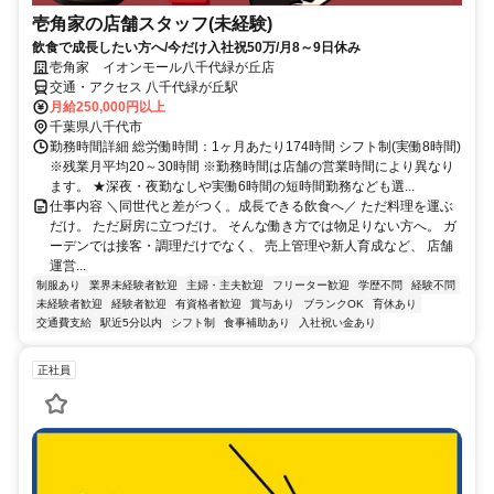
壱角家の店舗スタッフ(未経験)
飲食で成長したい方へ/今だけ入社祝50万/月8～9日休み
壱角家 イオンモール八千代緑が丘店
交通・アクセス 八千代緑が丘駅
月給250,000円以上
千葉県八千代市
勤務時間詳細 総労働時間：1ヶ月あたり174時間 シフト制(実働8時間)
※残業月平均20～30時間 ※勤務時間は店舗の営業時間により異なり
ます。 ★深夜・夜勤なしや実働6時間の短時間勤務なども選...
仕事内容 ＼同世代と差がつく。成長できる飲食へ／ ただ料理を運ぶ
だけ。 ただ厨房に立つだけ。 そんな働き方では物足りない方へ。 ガ
ーデンでは接客・調理だけでなく、 売上管理や新人育成など、 店舗
運営...
制服あり
業界未経験者歓迎
主婦・主夫歓迎
フリーター歓迎
学歴不問
経験不問
未経験者歓迎
経験者歓迎
有資格者歓迎
賞与あり
ブランクOK
育休あり
交通費支給
駅近5分以内
シフト制
食事補助あり
入社祝い金あり
正社員