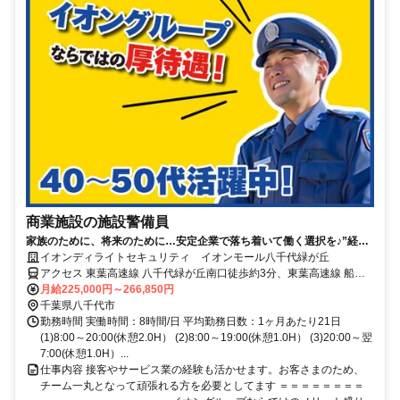
商業施設の施設警備員
家族のために、将来のために…安定企業で落ち着いて働く選択を♪”経験
ゼロからの正社員デビュー”を応援します！
イオンディライトセキュリティ イオンモール八千代緑が丘
アクセス 東葉高速線 八千代緑が丘南口徒歩約3分、東葉高速線 船橋
日大前西口徒歩約17分、東葉高速線 八千代中央出入口1徒歩約39分
月給225,000円～266,850円
千葉県八千代市
勤務時間 実働時間：8時間/日 平均勤務日数：1ヶ月あたり21日
(1)8:00～20:00(休憩2.0H） (2)8:00～19:00(休憩1.0H） (3)20:00～翌
7:00(休憩1.0H）...
仕事内容 接客やサービス業の経験も活かせます。お客さまのため、
チーム一丸となって頑張れる方を必要としてます ＝＝＝＝＝＝＝＝