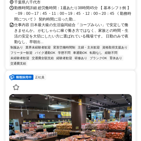
の希望を考慮した上で、募集場所を含む通勤可能な範囲のセンターか
千葉県八千代市
ら決定します。
勤務時間詳細 総労働時間：1週あたり38時間45分 【 基本シフト例 】
・09：00～17：45 ・11：00～19：45 ・12：00～20：45 《 勤務時
間について 》 契約時間に沿った勤...
仕事内容 日本最大級の生活協同組合「コープみらい」で安定して働
きませんか。 がむしゃらに稼ぐ働き方ではなく、家族との時間・生
活の安定を大切にしたい方に選ばれている職場です。 日勤のみで夜
勤なし、早朝出...
制服あり
業界未経験者歓迎
変形労働時間制
主婦・主夫歓迎
資格取得支援あり
フリーター歓迎
バイク通勤OK
学歴不問
車通勤OK
転勤なし
経験不問
未経験者歓迎
交通費全額支給
経験者歓迎
研修あり
ブランクOK
育休あり
交通費支給
正社員