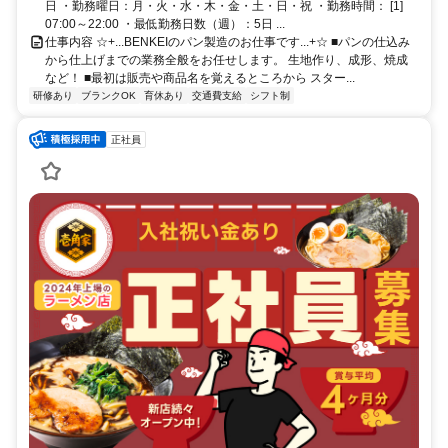
日 ・勤務曜日：月・火・水・木・金・土・日・祝 ・勤務時間： [1]
07:00～22:00 ・最低勤務日数（週）：5日 ...
仕事内容 ☆+...BENKEIのパン製造のお仕事です...+☆ ■パンの仕込み
から仕上げまでの業務全般をお任せします。 生地作り、成形、焼成
など！ ■最初は販売や商品名を覚えるところから スター...
研修あり
ブランクOK
育休あり
交通費支給
シフト制
正社員