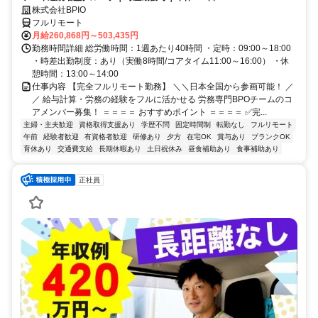
株式会社BPIO
フルリモート
月給260,868円～503,435円
勤務時間詳細 総労働時間：1週あたり40時間 ・定時：09:00～18:00
・時差出勤制度：あり（実働8時間/コアタイム11:00～16:00） ・休
憩時間：13:00～14:00
仕事内容 【完全フルリモート勤務】 ＼＼日本全国から参画可能！ ／
／ 給与計算・労務の経験をフルに活かせる 労務専門BPOチームのコ
アメンバー募集！ ＝＝＝＝ おすすめポイント ＝＝＝＝ ✅完...
主婦・主夫歓迎
資格取得支援あり
学歴不問
固定時間制
転勤なし
フルリモート
午前
経験者歓迎
有資格者歓迎
研修あり
夕方
在宅OK
賞与あり
ブランクOK
育休あり
交通費支給
長期休暇あり
土日祝休み
昼食補助あり
食事補助あり
正社員