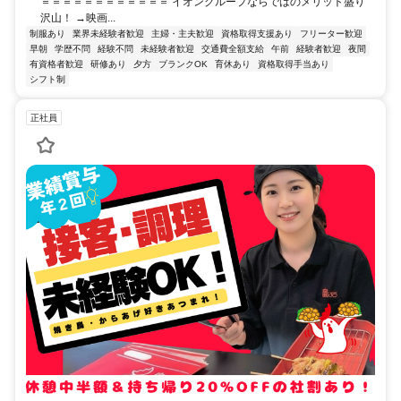
＝＝＝＝＝＝＝＝＝＝＝＝ イオングループならではのメリット盛り
沢山！ →映画...
制服あり
業界未経験者歓迎
主婦・主夫歓迎
資格取得支援あり
フリーター歓迎
早朝
学歴不問
経験不問
未経験者歓迎
交通費全額支給
午前
経験者歓迎
夜間
有資格者歓迎
研修あり
夕方
ブランクOK
育休あり
資格取得手当あり
シフト制
正社員