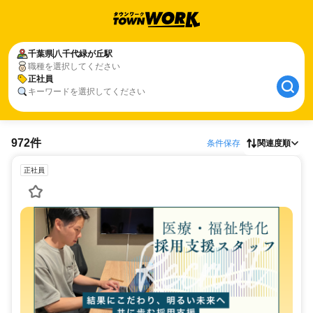
千葉県
八千代緑が丘駅
職種を選択してください
正社員
キーワードを選択してください
972件
条件保存
関連度順
正社員