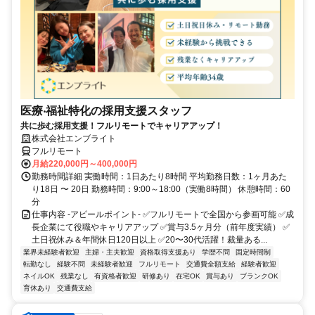
医療‧福祉特化の採用支援スタッフ
共に歩む採用支援！フルリモートでキャリアアップ！
株式会社エンブライト
フルリモート
月給220,000円～400,000円
勤務時間詳細 実働時間：1日あたり8時間 平均勤務日数：1ヶ月あた
り18日 〜 20日 勤務時間：9:00～18:00（実働8時間） 休憩時間：60
分
仕事内容 -アピールポイント- ✅フルリモートで全国から参画可能 ✅成
長企業にて役職やキャリアアップ ✅賞与3.5ヶ月分（前年度実績） ✅
土日祝休み＆年間休日120日以上 ✅20〜30代活躍！裁量ある...
業界未経験者歓迎
主婦・主夫歓迎
資格取得支援あり
学歴不問
固定時間制
転勤なし
経験不問
未経験者歓迎
フルリモート
交通費全額支給
経験者歓迎
ネイルOK
残業なし
有資格者歓迎
研修あり
在宅OK
賞与あり
ブランクOK
育休あり
交通費支給