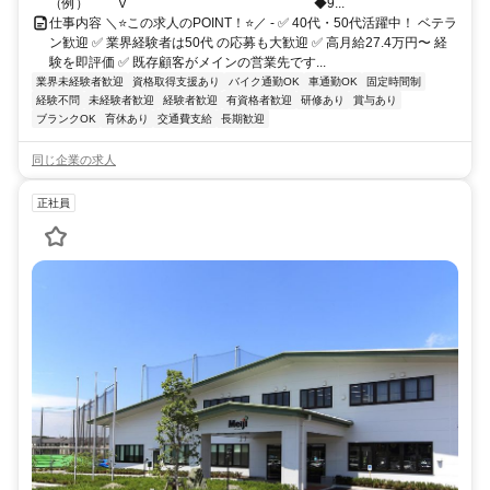
（例） ￣￣V￣￣￣￣￣￣￣￣￣￣￣￣￣￣ ◆9...
仕事内容 ＼⭐この求人のPOINT！⭐／ - ✅ 40代・50代活躍中！ ベテラ
ン歓迎 ✅ 業界経験者は50代 の応募も大歓迎 ✅ 高月給27.4万円〜 経
験を即評価 ✅ 既存顧客がメインの営業先です...
業界未経験者歓迎
資格取得支援あり
バイク通勤OK
車通勤OK
固定時間制
経験不問
未経験者歓迎
経験者歓迎
有資格者歓迎
研修あり
賞与あり
ブランクOK
育休あり
交通費支給
長期歓迎
同じ企業の求人
正社員