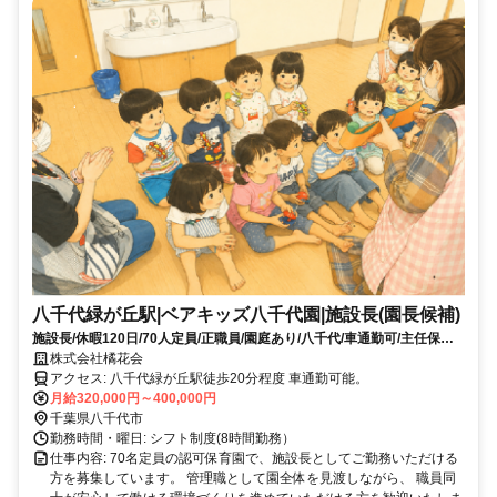
八千代緑が丘駅|ベアキッズ八千代園|施設長(園長候補)
施設長/休暇120日/70人定員/正職員/園庭あり/八千代/車通勤可/主任保育
士
株式会社橘花会
アクセス: 八千代緑が丘駅徒歩20分程度 車通勤可能。
月給320,000円～400,000円
千葉県八千代市
勤務時間・曜日: シフト制度(8時間勤務）
仕事内容: 70名定員の認可保育園で、施設長としてご勤務いただける
方を募集しています。 管理職として園全体を見渡しながら、 職員同