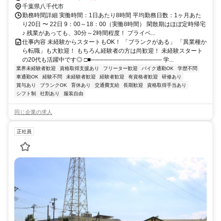
千葉県八千代市
勤務時間詳細 実働時間：1日あたり8時間 平均勤務日数：1ヶ月あた
り20日 〜 22日 9：00～18：00（実働8時間） 閑散期はほぼ定時帰宅
♪ 残業があっても、30分～2時間程度！ プライベ...
仕事内容 未経験からスタートもOK！ 「ブランクがある」 「異業種か
ら転職」も大歓迎！ もちろん経験者の方は尚歓迎！ 未経験スタート
の20代も活躍中です◎ □■──────────────── 学...
業界未経験者歓迎
資格取得支援あり
フリーター歓迎
バイク通勤OK
学歴不問
車通勤OK
経験不問
未経験者歓迎
経験者歓迎
有資格者歓迎
研修あり
賞与あり
ブランクOK
育休あり
交通費支給
長期歓迎
資格取得手当あり
シフト制
社割あり
服装自由
同じ企業の求人
正社員