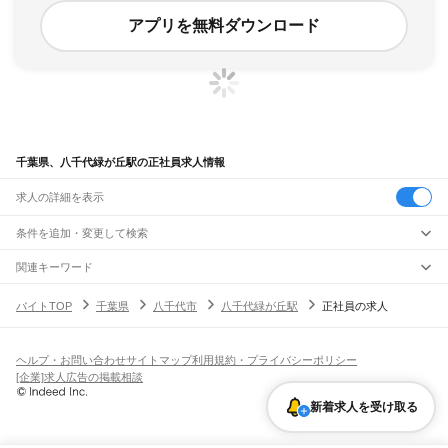
アプリを無料ダウンロード
千葉県、八千代緑が丘駅の正社員求人情報
求人の詳細を表示
条件を追加・変更して検索
市区町村を追加・変更
関連キーワード
完全在宅ワーク 全国
シール貼り 在宅
現在地周辺
ガチャガチャ
犬カフェ
千葉県
駅を追加・変更
バイトTOP
千葉県
八千代市
八千代緑が丘駅
正社員の求人
千葉県
すべて
千葉市
すべて
職種を追加・変更
JR武蔵野線
中央区
花見川区
稲毛区
若葉区
緑区
美浜区
南流山駅
新松戸駅
新八柱駅
東松戸駅
市川大野駅
船橋法典駅
西船橋駅
飲食・フードサービス
ヘルプ・お問い合わせ
サイトマップ
利用規約・プライバシーポリシー
銚子市
市川市
船橋市
館山市
木更津市
松戸市
野田市
茂原市
成田市
佐倉市
東金市
特徴を追加・変更
飲食・フードサービス
すべて
[企業]求人広告の掲載相談
JR中央・総武線
旭市
習志野市
柏市
勝浦市
市原市
流山市
八千代市
我孫子市
鴨川市
鎌ケ谷市
ホールスタッフ
キッチンスタッフ
皿洗い・洗い場
精肉・鮮魚加工
給食調理
人気
市川駅
本八幡駅
下総中山駅
西船橋駅
船橋駅
東船橋駅
津田沼駅
幕張本郷駅
幕張駅
君津市
富津市
浦安市
四街道市
袖ケ浦市
八街市
印西市
白井市
富里市
南房総市
雇用形態を追加・変更
新着求人を受け取る
パン屋（ベーカリー）
フードカウンター販売員
バー（BAR）・バーテンダー
日払いOK
高校生歓迎
学生歓迎
深夜の仕事
髪型・髪色自由
ひげOK
ネイルOK
新検見川駅
稲毛駅
西千葉駅
千葉駅
匝瑳市
香取市
山武市
いすみ市
大網白里市
印旛郡
香取郡
山武郡
長生郡
夷隅郡
飲食店補助（開店・閉店準備）
飲食店（店長・マネージャー）
ピアスOK
アルバイト・パート
履歴書不要
オープニングスタッフ
留学生・外国人活躍中
安房郡
都道府県を変更
営業・販売
JR総武本線
勤務期間
正社員