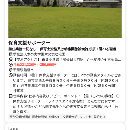
保育支援サポーター
担任業務一切なし！保育士資格又は幼稚園教諭免許必須！選べる職種！
ライフスタイルに合わせた働き方可能！
学校法人木の実学園木の実幼稚園
【交通アクセス】 東葉高速線「船橋日大前駅」から徒歩7分 東葉高速
線「八千代緑が丘駅」から徒歩15分 アクセス: 東葉高速線「船橋日大
月給231,330円～350,000円
前駅」から徒歩7分
千葉県船橋市
勤務時間・曜日: 保育支援サポーターには、2つの勤務スタイルがござ
います。 通常勤務①午前８時００分～午後５時００分（休憩６０分
間） 通常勤務②午前９時３０分～午後６時３０分（休憩６０分間）
行事等...
仕事内容: 仕事内容及びアピールポイント： 【選べる2つの職種】 〇
保育支援サポーター（ライフスタイル対応型） どんな方におすす
め？ 幼稚園やこども園で先生たちの後方支援業務に興味があり、家
庭と両立...
変形労働時間制
固定時間制
残業なし
交通費支給
シフト制
昇給あり
正社員