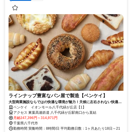
ラインナップ豊富なパン屋で製造【ベンケイ】
大型商業施設ならではの快適な環境が魅力！天候に左右されない快適な
空間で安心して働けます。
ベンケイ イオンモール八千代緑が丘店【1】
アクセス 東葉高速鉄道 八千代緑が丘駅南口から直結
月給247,396円～314,971円
千葉県八千代市
勤務時間 実働時間：8時間/日 平均勤務日数：1ヶ月あたり18日～21