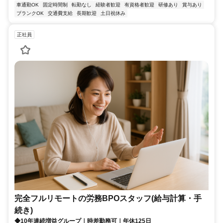
車通勤OK
固定時間制
転勤なし
経験者歓迎
有資格者歓迎
研修あり
賞与あり
ブランクOK
交通費支給
長期歓迎
土日祝休み
正社員
完全フルリモートの労務BPOスタッフ(給与計算・手
続き)
◆10年連続増益グループ｜時差勤務可｜年休125日