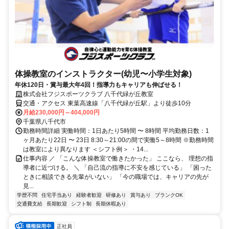
体操教室のインストラクター(幼児〜小学生対象)
年休120日・賞与最大年4回！指導力もキャリアも伸ばせる！
株式会社フジスポーツクラブ 八千代緑が丘教室
交通・アクセス 東葉高速線「八千代緑が丘駅」より徒歩10分
月給230,000円～404,000円
千葉県八千代市
勤務時間詳細 実働時間：1日あたり5時間 〜 8時間 平均勤務日数：1
ヶ月あたり22日 〜 23日 8:30～21:00の間で実働5～8時間 ※勤務時間
は教室により異なります ＜シフト例＞ ・14...
仕事内容 ／ 「こんな体操教室で働きたかった」 ここなら、 理想の指
導者に近づける。 ＼ 「自己流の指導に不安を感じている」 「困った
ときに相談できる先輩がいない」 「今の職場では、キャリアの先が
見...
学歴不問
住宅手当あり
経験者歓迎
研修あり
賞与あり
ブランクOK
交通費支給
長期歓迎
シフト制
長期休暇あり
正社員