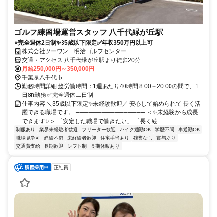
ゴルフ練習場運営スタッフ 八千代緑が丘駅
⭐完全週休2日制✨35歳以下限定✅年収350万円以上可
株式会社ツーワン 明治ゴルフセンター
交通・アクセス 八千代緑が丘駅より徒歩20分
月給250,000円～350,000円
千葉県八千代市
勤務時間詳細 総労働時間：1週あたり40時間 8:00～20:00の間で、1
日8h勤務 ✅完全週休二日制
仕事内容 ＼35歳以下限定✨未経験歓迎／ 安心して始められて 長く活
躍できる職場です。 ──────────────── ＜✨未経験から成長
できます✨＞ 「安定した職場で働きたい」 「長く続...
制服あり
業界未経験者歓迎
フリーター歓迎
バイク通勤OK
学歴不問
車通勤OK
職場見学可
経験不問
未経験者歓迎
住宅手当あり
残業なし
賞与あり
交通費支給
長期歓迎
シフト制
長期休暇あり
正社員