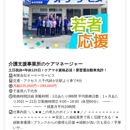
介護支援事業所のケアマネージャー
土日祝休×年休120日！ケアマネ資格必須！要普通自動車免許！
有限会社オーケーサービス
交通・アクセス 八千代緑が丘駅より車で4分
月給235,000円～299,000円
千葉県八千代市
勤務時間詳細 実働時間：1日あたり8時間 平均勤務日数：1ヶ月あた
り20日 〜 21日 ⏰勤務時間⏰ 9:00～18:00（休憩60分） ･━━･･
━━･･━━･･━━･ ＊残業月平均10時間
仕事内容 ＼＼★★この求人のポイント★★／／ ＝＝＝＝＝＝＝＝＝
＝＝＝＝＝＝＝＝＝＝＝ ⏩安定した福祉業界で長く活躍できる！ ⏩
経験者優遇✨ブランクからの復帰も応援 ⏩経験が浅い方も安心！手厚
いサ...