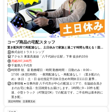
コープ商品の宅配スタッフ
置き配利用で再配達なし、土日休みで家族と過ごす時間も増える！固定
ルートで未経験でも安心
株式会社トラストシップ
アクセス 東葉高速線「八千代緑が丘駅」下車 徒歩約10分
月給297,346円
千葉県八千代市
時間帯 朝、昼 勤務曜日・時間 勤務時間： 日勤のみ：8:00～
17:00（休憩1時間） ・夜間配達なし・再配達なし！ （置き配のた
め） 休日： 土・日 会社指定平日休日含め年間休日111日 夏季...
仕事情報 ● 仕事内容 八千代市が中心の配送エリアで、生協組合員さ
まのお宅に食品・生活雑貨をお届けします。1時間に9～10件を配
達、小型トラック（AT限定OK）での配送です。ご不在時は基本的に
置き配...
固定時間制
交通費支給