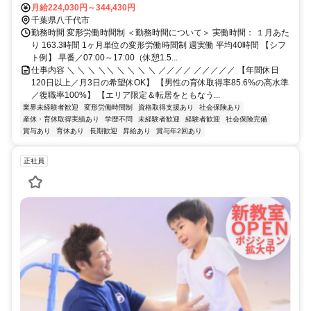
伴う転勤はありません。 ◎マイカー通勤OK
月給224,030円～344,430円
千葉県八千代市
勤務時間 変形労働時間制 ＜勤務時間について＞ 実働時間： １月あた
り 163.3時間 1ヶ月単位の変形労働時間制 週実働 平均40時間 【シフ
ト例】 早番／07:00～17:00（休憩1.5...
仕事内容 ＼ ＼ ＼ ＼＼ ＼ ＼ ＼ ＼ ／／／／ ／／／／／ 【年間休日
120日以上／月3日の希望休OK】 【男性の育休取得率85.6%の高水準
／復職率100%】 【エリア限定＆転居をともなう...
業界未経験者歓迎
変形労働時間制
資格取得支援あり
社会保険あり
産休・育休取得実績あり
学歴不問
未経験者歓迎
経験者歓迎
社会保険完備
賞与あり
育休あり
長期歓迎
昇給あり
賞与年2回あり
正社員