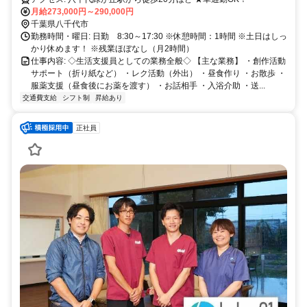
月給273,000円～290,000円
千葉県八千代市
勤務時間・曜日: 日勤 8:30～17:30 ※休憩時間：1時間 ※土日はしっ
かり休めます！ ※残業ほぼなし（月2時間）
仕事内容: ◇生活支援員としての業務全般◇ 【主な業務】 ・創作活動
サポート（折り紙など） ・レク活動（外出） ・昼食作り ・お散歩 ・
服薬支援（昼食後にお薬を渡す） ・お話相手 ・入浴介助 ・送...
交通費支給
シフト制
昇給あり
正社員