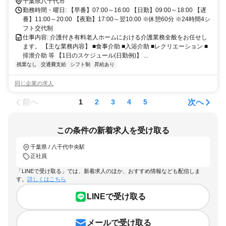
千葉県八千代市
勤務時間・曜日: 【早番】07:00～16:00 【日勤】09:00～18:00 【遅
番】11:00～20:00 【夜勤】17:00～翌10:00 ※休憩60分 ※24時間4シ
フト交代制
仕事内容: 介護付き有料老人ホームにおける介護業務全般をお任せし
ます。 【主な業務内容】 ■食事介助 ■入浴介助 ■レクリエーション ■
排泄介助 等 【1日のスケジュール(日勤例)】 ...
残業なし
交通費支給
シフト制
昇給あり
同じ企業の求人
前へ
次へ
1
2
3
4
5
この条件の新着求人を受け取る
千葉県 / 八千代中央駅
正社員
「LINEで受け取る」では、新着求人のほか、おすすめ情報なども配信しま
す。
詳しくはこちら
LINEで受け取る
メールで受け取る