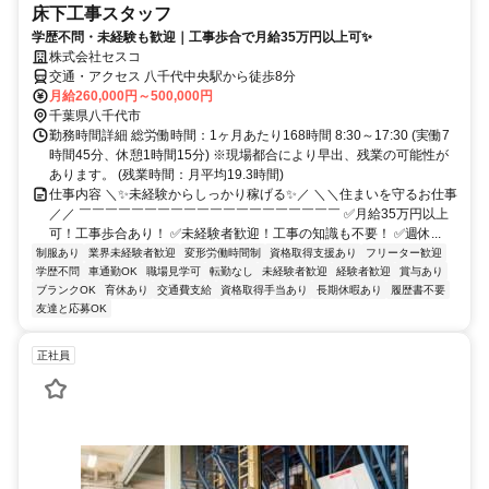
床下工事スタッフ
学歴不問・未経験も歓迎｜工事歩合で月給35万円以上可✨
株式会社セスコ
交通・アクセス 八千代中央駅から徒歩8分
月給260,000円～500,000円
千葉県八千代市
勤務時間詳細 総労働時間：1ヶ月あたり168時間 8:30～17:30 (実働7
時間45分、休憩1時間15分) ※現場都合により早出、残業の可能性が
あります。 (残業時間：月平均19.3時間)
仕事内容 ＼✨未経験からしっかり稼げる✨／ ＼＼住まいを守るお仕事
／／ ￣￣￣￣￣￣￣￣￣￣￣￣￣￣￣￣￣￣￣￣ ✅月給35万円以上
可！工事歩合あり！ ✅未経験者歓迎！工事の知識も不要！ ✅週休...
制服あり
業界未経験者歓迎
変形労働時間制
資格取得支援あり
フリーター歓迎
学歴不問
車通勤OK
職場見学可
転勤なし
未経験者歓迎
経験者歓迎
賞与あり
ブランクOK
育休あり
交通費支給
資格取得手当あり
長期休暇あり
履歴書不要
友達と応募OK
正社員