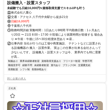
設備搬入・設置スタッフ
未経験でも日給16,000円✨資格取得支援でスキルUPも叶う
株式会社八重心
交通・アクセス 八千代中央駅から徒歩21分
日給16,000円
千葉県八千代市
勤務時間詳細 実働時間：1日あたり8時間 平均勤務日数：1ヶ月あた
り20日 〜 21日 8:00～17:00 ※現場により就業時間が前後する 場合あ
り ⏩午前・午後に15〜30分程度休憩あり ⏩昼...
仕事内容 当社が行うのは工場や商業施設、 テナントなどに設置され
る設備機器の 搬入・設置作業。 実はこの仕事が出来る会社さんって
少ないんです。 設備搬入・設置スタッフは今、 業界内でも特に需要
が高...
制服あり
業界未経験者歓迎
資格取得支援あり
フリーター歓迎
学歴不問
職場見学可
経験不問
未経験者歓迎
賞与あり
ブランクOK
交通費支給
長期歓迎
シフト制
長期休暇あり
同じ企業の求人
正社員