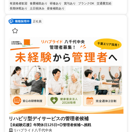
有資格者歓迎
食費補助あり
研修あり
賞与あり
ブランクOK
交通費支給
長期休暇あり
土日祝休み
昼食補助あり
正社員
リハビリ型デイサービスの管理者候補
【未経験応援】年間休日125日×◎管理者候補へ挑戦
リハプライド八千代中央