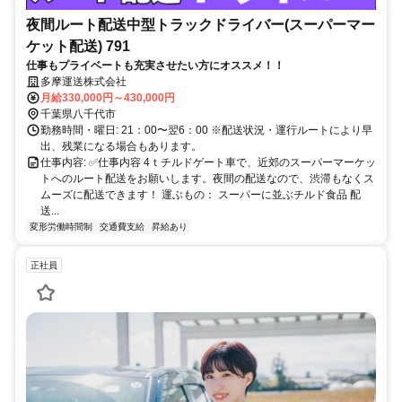
夜間ルート配送中型トラックドライバー(スーパーマー
ケット配送) 791
仕事もプライベートも充実させたい方にオススメ！！
多摩運送株式会社
月給330,000円～430,000円
千葉県八千代市
勤務時間・曜日: 21：00〜翌6：00 ※配送状況・運行ルートにより早
出、残業になる場合もあります。
仕事内容: ✅仕事内容 4ｔチルドゲート車で、近郊のスーパーマーケッ
トへのルート配送をお願いします。夜間の配送なので、渋滞もなくス
ムーズに配送できます！ 運ぶもの： スーパーに並ぶチルド食品 配
送...
変形労働時間制
交通費支給
昇給あり
正社員