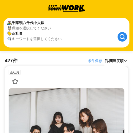
千葉県
八千代中央駅
職種を選択してください
正社員
キーワードを選択してください
427件
条件保存
関連度順
正社員