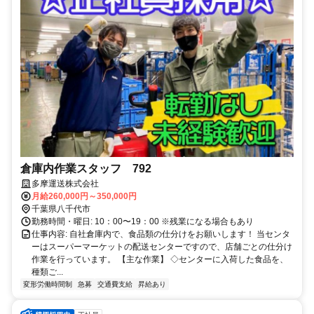
倉庫内作業スタッフ 792
多摩運送株式会社
月給260,000円～350,000円
千葉県八千代市
勤務時間・曜日: 10：00〜19：00 ※残業になる場合もあり
仕事内容: 自社倉庫内で、食品類の仕分けをお願いします！ 当センタ
ーはスーパーマーケットの配送センターですので、店舗ごとの仕分け
作業を行っています。 【主な作業】 ◇センターに入荷した食品を、
種類ご...
変形労働時間制
急募
交通費支給
昇給あり