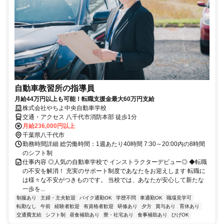
自動車教習所の指導員
月給44万円以上も可能！転職支援金最大60万円支給
株式会社やちよ中央自動車学校
交通・アクセス 八千代市消防本部 徒歩1分
月給236,000円以上
千葉県八千代市
勤務時間詳細 総労働時間：1週あたり40時間 7:30～20:00内の8時間
のシフト制
仕事内容 ◎人気の自動車学校で インストラクターデビュー◎ ◆転職
の不安を解消！ 充実のサポート制度であなたをお迎えします 転職に
は様々な不安がつきものです。 当校では、あなたが安心して新たな
一歩を...
制服あり
主婦・主夫歓迎
バイク通勤OK
学歴不問
車通勤OK
職場見学可
転勤なし
午前
経験者歓迎
有資格者歓迎
研修あり
夕方
賞与あり
育休あり
交通費支給
シフト制
昼食補助あり
寮・社宅あり
食事補助あり
ひげOK