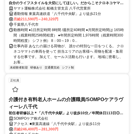
自分のライフスタイルを大切にしてほしい。だからこそクロネコヤマト
は収入も休日も充実
ヤマト運輸株式会社 船橋主管支店 八千代営業所
通勤情報 東葉高速鉄道「八千代中央駅」より徒歩21分
月給211,590円～240,320円
千葉県八千代市
勤務時間 ●1日所定時間 8時間 /週所定40時間 ●月間所定時間は 165時
間（残業時間25時間程度） ●年間所定時間 1,976時間（残業時間300
時間程度） シフト例） 8：00～19：0...
仕事内容 あなたの届ける荷物が、 誰かの特別な一日をつくる。 クロ
ネコヤマトの車両を使って 担当エリアのお客様へ 荷物を配達・集荷
する仕事です。 加えて、セールス活動も行います。 地域に密着し、
お客...
未経験者歓迎
研修あり
交通費支給
シフト制
正社員
介護付き有料老人ホームの介護職員/SOMPOケアラヴ
ィーレ八千代
初任者研修以上＊「八千代中央駅」より徒歩10分／年間休日113日◎介
護大手ＳＯＭＰＯグループ運営施設で安定したキャリアを築きません
SOMPOケア株式会社
か？
アクセス: ■東葉高速線「八千代中央駅」より徒歩11分
月給246,400円～281,300円