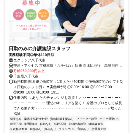
日勤のみの介護施設スタッフ
実務経験不問◎年休110日◎
エクラシア八千代南
交通・アクセス 京成本線「八千代台」駅発 高津団地行「高津川停留
所」降車後4分 / 京成本線 八千代台駅より徒歩30分
月給250,000円以上
千葉県八千代市
勤務時間詳細 総労働時間：1週あたり40時間 ◇実働8時間のシフト制
＜日勤のシフト例＞ ▼実働8時間 ①7:00~16:00 ②8:00~17:00
③9:00~18:00 ④10:00~19:...
仕事内容 ＼あなたのチャレンジを応援！／ ‥ー‥ー‥ー‥ー‥ー‥
ー‥ー‥ー‥ー‥ー 理想のキャリアを築く！ 介護のプロとして成長
できる働き方 ‥ー‥ー‥ー‥ー‥ー‥ー‥ー‥ー‥ー‥ー ✅培った
福祉...
制服あり
業界未経験者歓迎
資格取得支援あり
フリーター歓迎
バイク通勤OK
学歴不問
車通勤OK
転勤なし
経験不問
未経験者歓迎
経験者歓迎
有資格者歓迎
研修あり
賞与あり
ブランクOK
育休あり
交通費支給