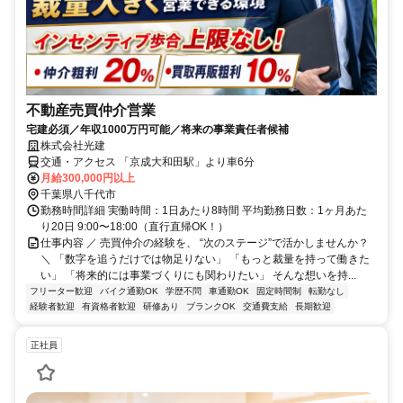
不動産売買仲介営業
宅建必須／年収1000万円可能／将来の事業責任者候補
株式会社光建
交通・アクセス 「京成大和田駅」より車6分
月給300,000円以上
千葉県八千代市
勤務時間詳細 実働時間：1日あたり8時間 平均勤務日数：1ヶ月あた
り20日 9:00〜18:00（直行直帰OK！）
仕事内容 ／ 売買仲介の経験を、 “次のステージ”で活かしませんか？
＼ 「数字を追うだけでは物足りない」 「もっと裁量を持って働きた
い」 「将来的には事業づくりにも関わりたい」 そんな想いを持...
フリーター歓迎
バイク通勤OK
学歴不問
車通勤OK
固定時間制
転勤なし
経験者歓迎
有資格者歓迎
研修あり
ブランクOK
交通費支給
長期歓迎
正社員