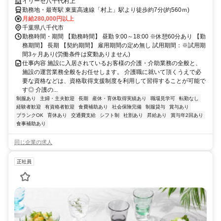
イリーゼ八千代村上
勤務地・最寄駅 東葉高速線「村上」駅より徒歩約7分(約560ｍ)
月給280,000円以上
千葉県八千代市
勤務時間・期間 【勤務時間】 昼勤 9:00～18:00 ※休憩60分あり 【勤
務期間】 長期 【契約期間】 雇用期間の定め無し 試用期間：※試用期
間3ヶ月あり(労働条件は変動ありません)
仕事内容 施設に入居されているお客様の介護・介助業務の全般と、
施設の運営業務全般をお任せします。 介護職に就いて頂くうえで必
要な資格などは、資格取得支援制度を利用して習得することが可能で
す◎ 介護の...
制服あり
主婦・主夫歓迎
長期
産休・育休取得実績あり
職場見学可
転勤なし
経験者歓迎
有資格者歓迎
食費補助あり
社会保険完備
制服貸与
賞与あり
ブランクOK
育休あり
交通費支給
シフト制
社割あり
昇給あり
賞与年2回あり
食事補助あり
同じ企業の求人
正社員