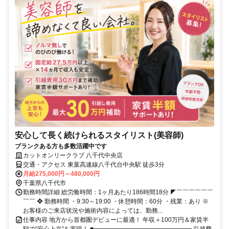
安心して長く続けられるスタイリスト(美容師)
ブランクある方も多数活躍中です
カットオンリークラブ 八千代中央店
交通・アクセス 東葉高速線八千代台中央駅 徒歩3分
月給275,000円～480,000円
千葉県八千代市
勤務時間詳細 総労働時間：1ヶ月あたり186時間18分 ◤￣￣￣￣￣￣
￣￣ ❖ 勤務時間 ・9:30～19:00 ・休憩時間：60分 ・残業：あり ※
お客様のご来店状況や施術内容によっては、勤務...
仕事内容 地方から首都圏デビューに最適！ 年収＋100万円＆家賃半
額で“安心上京”を実現！ ■━━━━━━━━━━━━━━━━ 引越費