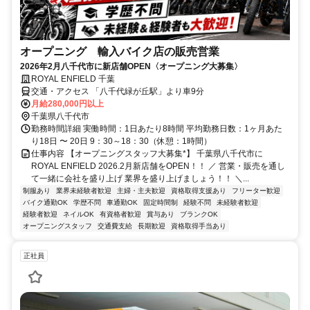
オープニング 輸入バイク店の販売営業
2026年2月八千代市に新店舗OPEN〈オープニング大募集〉
ROYAL ENFIELD 千葉
交通・アクセス 「八千代緑が丘駅」より車9分
月給280,000円以上
千葉県八千代市
勤務時間詳細 実働時間：1日あたり8時間 平均勤務日数：1ヶ月あた
り18日 〜 20日 9：30～18：30（休憩：1時間）
仕事内容 【オープニングスタッフ大募集*】 千葉県八千代市に
ROYAL ENFIELD 2026.2月新店舗をOPEN！！ ／ 営業・販売を通し
て一緒に会社を盛り上げ 業界を盛り上げましょう！！ ＼...
制服あり
業界未経験者歓迎
主婦・主夫歓迎
資格取得支援あり
フリーター歓迎
バイク通勤OK
学歴不問
車通勤OK
固定時間制
経験不問
未経験者歓迎
経験者歓迎
ネイルOK
有資格者歓迎
賞与あり
ブランクOK
オープニングスタッフ
交通費支給
長期歓迎
資格取得手当あり
正社員