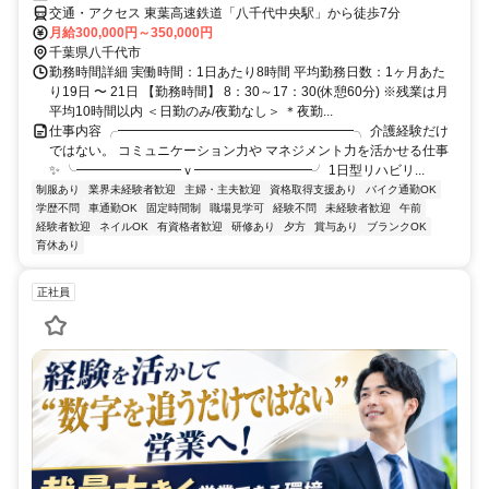
交通・アクセス 東葉高速鉄道「八千代中央駅」から徒歩7分
月給300,000円～350,000円
千葉県八千代市
勤務時間詳細 実働時間：1日あたり8時間 平均勤務日数：1ヶ月あた
り19日 〜 21日 【勤務時間】 8：30～17：30(休憩60分) ※残業は月
平均10時間以内 ＜日勤のみ/夜勤なし＞ ＊夜勤...
仕事内容 ╭━━━━━━━━━━━━━━━━━━╮ 介護経験だけ
ではない。 コミュニケーション力や マネジメント力を活かせる仕事
✨ ╰━━━━━━━━ｖ━━━━━━━━━╯ 1日型リハビリ...
制服あり
業界未経験者歓迎
主婦・主夫歓迎
資格取得支援あり
バイク通勤OK
学歴不問
車通勤OK
固定時間制
職場見学可
経験不問
未経験者歓迎
午前
経験者歓迎
ネイルOK
有資格者歓迎
研修あり
夕方
賞与あり
ブランクOK
育休あり
正社員