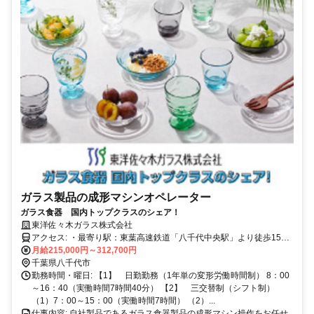
ガラス製品の成形マシンオペレーター
ガラス食器 国内トップクラスのシェア！
東洋佐々木ガラス株式会社
アクセス: ・最寄り駅：東葉高速鉄道「八千代中央駅」より徒歩15分
・車、自転車通勤可
月給215,000円～312,700円
千葉県八千代市
勤務時間・曜日: 【1】 日勤勤務（1年単の変形労働時間制） 8：00
～16：40（実働時間7時間40分） 【2】 三交替制（シフト制）
（1）7：00～15：00（実働時間7時間） （2）...
仕事内容: 自社製品であるガラス食器製品の成形マシン操作をお任せ