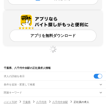
アプリを無料ダウンロード
千葉県、八千代中央駅の正社員求人情報
求人の詳細を表示
条件を追加・変更して検索
市区町村を追加・変更
関連キーワード
完全在宅ワーク 全国
シール貼り 在宅
現在地周辺
ガチャガチャ
犬カフェ
千葉県
駅を追加・変更
バイトTOP
千葉県
八千代市
八千代中央駅
正社員の求人
千葉県
すべて