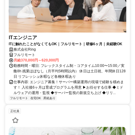
ITエンジニア
ITに触れたことがなくてもOK｜フルリモート｜研修6ヶ月｜未経験OK
株式会社Ring
フルリモート
月給370,000円～620,000円
勤務時間・曜日: フレックスタイム制・コアタイム10:00〜15:00／実
働8h 残業ほぼなし（月平均5時間以内） 休日は土日祝、年間休日128
日 リフレッシュ休暇など各種休暇あり
仕事内容: エンジニア募集！サーバー構築運用の現場で経験を積めま
す！ 入社後6ヶ月は育成プログラムを用意 ▶お任せする仕事 ◆ミド
ルウェアの運用・監視 ◆サーバー監視の新規立ち上げ ◆リリ...
フルリモート
在宅OK
昇給あり
正社員