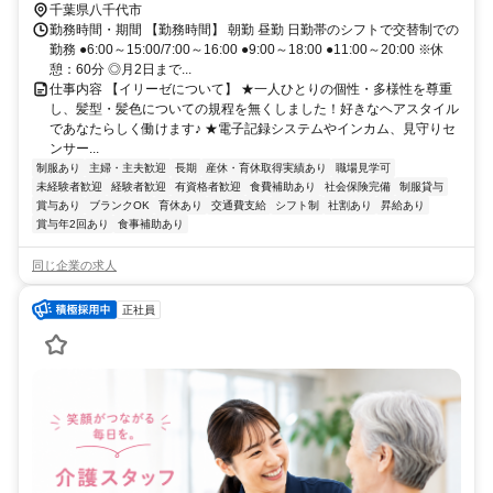
千葉県八千代市
勤務時間・期間 【勤務時間】 朝勤 昼勤 日勤帯のシフトで交替制での
勤務 ●6:00～15:00/7:00～16:00 ●9:00～18:00 ●11:00～20:00 ※休
憩：60分 ◎月2日まで...
仕事内容 【イリーゼについて】 ★一人ひとりの個性・多様性を尊重
し、髪型・髪色についての規程を無くしました！好きなヘアスタイル
であなたらしく働けます♪ ★電子記録システムやインカム、見守りセ
ンサー...
制服あり
主婦・主夫歓迎
長期
産休・育休取得実績あり
職場見学可
未経験者歓迎
経験者歓迎
有資格者歓迎
食費補助あり
社会保険完備
制服貸与
賞与あり
ブランクOK
育休あり
交通費支給
シフト制
社割あり
昇給あり
賞与年2回あり
食事補助あり
同じ企業の求人
正社員