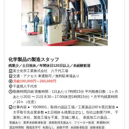
化学製品の製造スタッフ
残業少／土日祝休／年間休日120日以上／未経験歓迎
富士化学工業株式会社 八千代工場
交通・アクセス 車通勤可／無料駐車場あり
月給190,000円～260,000円
千葉県八千代市
勤務時間詳細 実働時間：1日あたり7時間15分 平均勤務日数：1ヶ月
あたり20日 〜 21日 8:30～17:00(休憩1時間15分) ＊月平均残業時間
／10ｈ（任意）
仕事内容 ●「ISO9001」取得の認証工場／工業薬品100％受託製造 ●
大手取引先企業多数 ●土日祝休＆残業ほぼなし 当社は創業73年。 千
葉県に本社、製造工場を千葉、茨城に構え、 表面加工の薬品...
制服あり
業界未経験者歓迎
資格取得支援あり
フリーター歓迎
車通勤OK
固定時間制
職場見学可
転勤なし
経験不問
未経験者歓迎
経験者歓迎