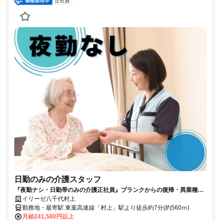
正社員
日勤のみの介護スタッフ
『夜勤ナシ・日勤帯のみの介護正社員』ブランクからの復帰・異業種か
らの転職も大歓迎です！
イリーゼ八千代村上
勤務地・最寄駅 東葉高速線「村上」駅より徒歩約7分(約560ｍ)
月給241,580円以上