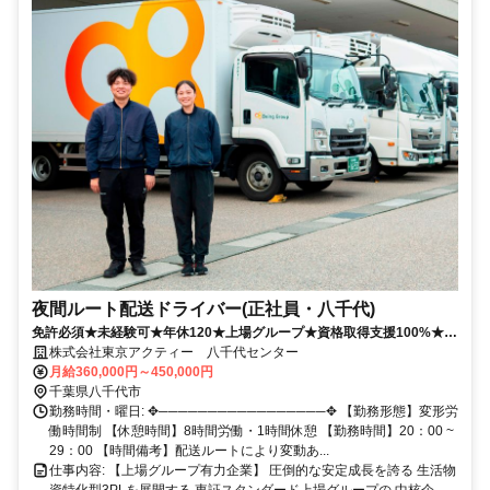
夜間ルート配送ドライバー(正社員・八千代)
免許必須★未経験可★年休120★上場グループ★資格取得支援100%★有
休消化100%★全社月残業25h以下★売上72億円以上
株式会社東京アクティー 八千代センター
月給360,000円～450,000円
千葉県八千代市
勤務時間・曜日: ✥─────────────────✥ 【勤務形態】変形労
働時間制 【休憩時間】8時間労働・1時間休憩 【勤務時間】20：00 ~
29：00 【時間備考】配送ルートにより変動あ...
仕事内容: 【上場グループ有力企業】 圧倒的な安定成長を誇る 生活物