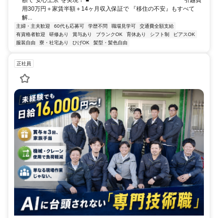
用30万円＋家賃半額＋14ヶ月収入保証で 『移住の不安』もすべて
解...
主婦・主夫歓迎
60代も応募可
学歴不問
職場見学可
交通費全額支給
有資格者歓迎
研修あり
賞与あり
ブランクOK
育休あり
シフト制
ピアスOK
服装自由
寮・社宅あり
ひげOK
髪型・髪色自由
正社員