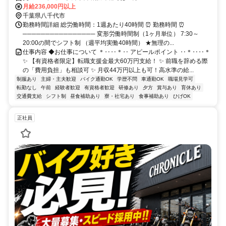
月給236,000円以上
千葉県八千代市
勤務時間詳細 総労働時間：1週あたり40時間 ⏰ 勤務時間 ⏰
──────────────── 変形労働時間制（1ヶ月単位） 7:30～
20:00の間でシフト制 （週平均実働40時間） ★無理の...
仕事内容 ◆お仕事について ＊‥‥＊‥ アピールポイント ‥＊‥‥＊
✨ 【有資格者限定】転職支援金最大60万円支給！ ✨ 前職を辞める際
の「費用負担」も相談可 ✨ 月収44万円以上も可！高水準の給...
制服あり
主婦・主夫歓迎
バイク通勤OK
学歴不問
車通勤OK
職場見学可
転勤なし
午前
経験者歓迎
有資格者歓迎
研修あり
夕方
賞与あり
育休あり
交通費支給
シフト制
昼食補助あり
寮・社宅あり
食事補助あり
ひげOK
正社員