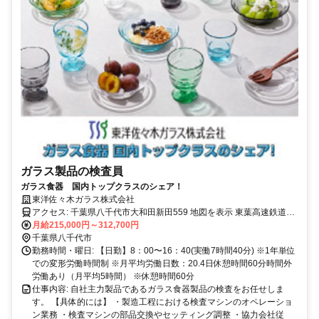
ガラス製品の検査員
ガラス食器 国内トップクラスのシェア！
東洋佐々木ガラス株式会社
アクセス: 千葉県八千代市大和田新田559 地図を表示 東葉高速鉄道
月給215,000円～312,700円
「八千代中央駅」より徒歩15分 ※車、自転車通勤可
千葉県八千代市
勤務時間・曜日: 【日勤】8：00〜16：40(実働7時間40分) ※1年単位
での変形労働時間制 ※月平均労働日数：20.4日休憩時間60分時間外
労働あり（月平均5時間） ※休憩時間60分
仕事内容: 自社主力製品であるガラス食器製品の検査をお任せしま
す。 【具体的には】 ・製造工程における検査マシンのオペレーショ
ン業務 ・検査マシンの部品交換やセッティング調整 ・協力会社従