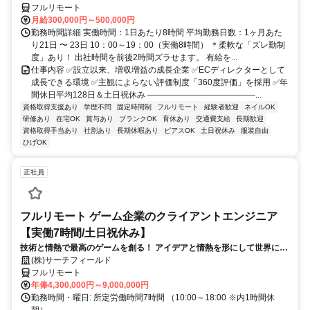
フルリモート
月給300,000円～500,000円
勤務時間詳細 実働時間：1日あたり8時間 平均勤務日数：1ヶ月あた
り21日 〜 23日 10：00～19：00（実働8時間） ＊柔軟な「ズレ勤制
度」あり！ 出社時間を前後2時間ズラせます。 有給を...
仕事内容 ✅設立以来、増収増益の成長企業 ✅ECディレクターとして
成長できる環境 ✅主観によらない評価制度「360度評価」を採用 ✅年
間休日平均128日＆土日祝休み ―――――――――――――...
資格取得支援あり
学歴不問
固定時間制
フルリモート
経験者歓迎
ネイルOK
研修あり
在宅OK
賞与あり
ブランクOK
育休あり
交通費支給
長期歓迎
資格取得手当あり
社割あり
長期休暇あり
ピアスOK
土日祝休み
服装自由
ひげOK
正社員
フルリモート ゲーム企業のクライアントエンジニア
【実働7時間/土日祝休み】
技術と情熱で最高のゲームを創る！ アイデアと情熱を形にして世界に送
り出そう！
(株)サーチフィールド
フルリモート
年俸4,300,000円～9,000,000円
勤務時間・曜日: 所定労働時間7時間 （10:00～18:00 ※内1時間休
憩）