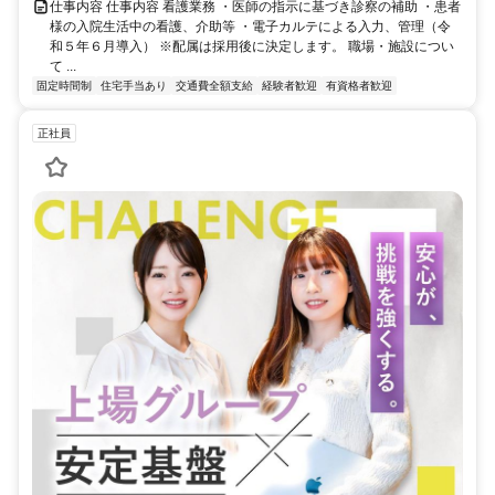
仕事内容 仕事内容 看護業務 ・医師の指示に基づき診察の補助 ・患者
様の入院生活中の看護、介助等 ・電子カルテによる入力、管理（令
和５年６月導入） ※配属は採用後に決定します。 職場・施設につい
て ...
固定時間制
住宅手当あり
交通費全額支給
経験者歓迎
有資格者歓迎
正社員