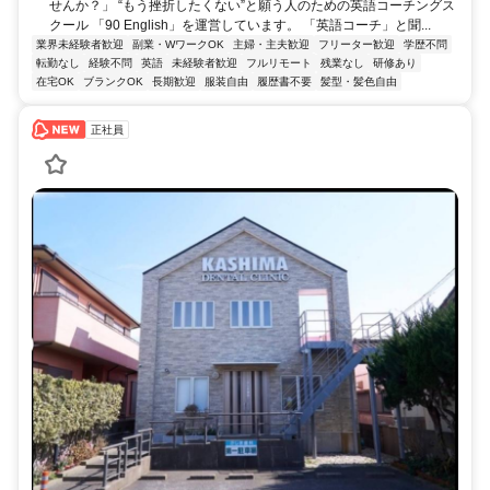
せんか？」 “もう挫折したくない”と願う人のための英語コーチングス
クール 「90 English」を運営しています。 「英語コーチ」と聞...
業界未経験者歓迎
副業・WワークOK
主婦・主夫歓迎
フリーター歓迎
学歴不問
転勤なし
経験不問
英語
未経験者歓迎
フルリモート
残業なし
研修あり
在宅OK
ブランクOK
長期歓迎
服装自由
履歴書不要
髪型・髪色自由
正社員