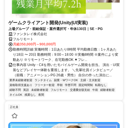
ゲームクライアント開発(Unity|UI実装)
上場グループ・前給保証・案件選択可・年休130日｜SE・PG
ファンタレイ株式会社
フルリモート
月給350,000円～900,000円
勤務時間詳細 実働時間：1日あたり8時間 平均勤務日数：1ヶ月あた
り18日 〜 20日 勤務時間：9:00～18:00 ※実働8時間 ※案件により変
動あり ※リモートワーク、在宅勤務OK ▼フレ...
仕事内容 Unity・C#を用いたモバイルゲーム開発を担当。 演出・UI実
装などプレイヤー体験を重視します。 ＼先輩社員インタビュー／
（前職：アニメーションPG 26歳・男性） 自分の作った演出に...
業界未経験者歓迎
ランチタイム
副業・WワークOK
主婦・主夫歓迎
資格取得支援あり
フリーター歓迎
早朝
学歴不問
固定時間制
転勤なし
経験不問
英語
未経験者歓迎
フルリモート
交通費全額支給
午前
経験者歓迎
ネイルOK
残業なし
夜間
正社員