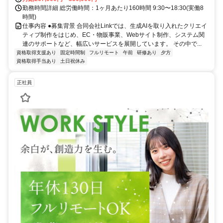
勤務時間詳細 総労働時間：1ヶ月あたり160時間 9:30〜18:30(実働8
時間)
仕事内容 ●募集背景 合同会社Linkでは、生成AIを取り入れたクリエイ
ティブ制作をはじめ、EC・物販事業、Webサイト制作、システム関
連のサポートなど、幅広いサービスを展開しています。 その中で...
資格取得支援あり
固定時間制
フルリモート
午前
研修あり
夕方
資格取得手当あり
土日祝休み
正社員