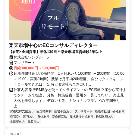
楽天市場中心のECコンサルディレクター
【在宅×全国採用】年休130日＊楽天市場運営経験2年以上
株式会社ワンプルーフ
フルリモート
月給300,000円～600,000円
勤務時間詳細 総労働時間：1ヶ月あたり160時間 〜 200時間 【10:00
～19:00／実働8時間】 残業は月平均20h程度。 自分でタスクをコン
トロールできれば、 定時ピタ退社も全然OK！...
仕事内容 楽天RMSなど使ってクライアントの EC戦略立案から実行ま
でをチームで担当。 分析・施策提案・運用を一貫して行い、 売上最
大化を牽引します。 デロンギ等、ナショナルブランドの 年間売り
上...
資格取得支援あり
固定時間制
住宅手当あり
フルリモート
経験者歓迎
研修あり
在宅OK
賞与あり
育休あり
交通費支給
資格取得手当あり
長期休暇あり
土日祝休み
服装自由
正社員