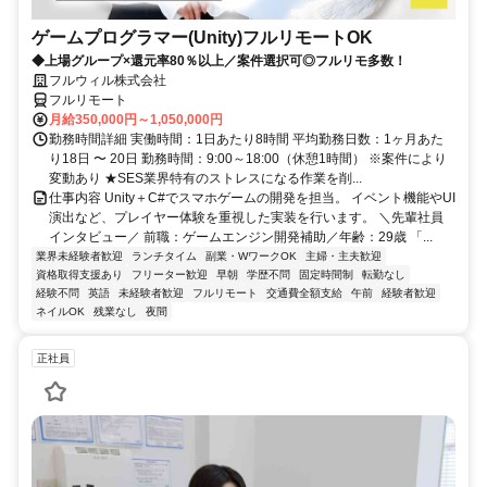
ゲームプログラマー(Unity)フルリモートOK
◆上場グループ×還元率80％以上／案件選択可◎フルリモ多数！
フルウィル株式会社
フルリモート
月給350,000円～1,050,000円
勤務時間詳細 実働時間：1日あたり8時間 平均勤務日数：1ヶ月あた
り18日 〜 20日 勤務時間：9:00～18:00（休憩1時間） ※案件により
変動あり ★SES業界特有のストレスになる作業を削...
仕事内容 Unity＋C#でスマホゲームの開発を担当。 イベント機能やUI
演出など、プレイヤー体験を重視した実装を行います。 ＼先輩社員
インタビュー／ 前職：ゲームエンジン開発補助／年齢：29歳 「...
業界未経験者歓迎
ランチタイム
副業・WワークOK
主婦・主夫歓迎
資格取得支援あり
フリーター歓迎
早朝
学歴不問
固定時間制
転勤なし
経験不問
英語
未経験者歓迎
フルリモート
交通費全額支給
午前
経験者歓迎
ネイルOK
残業なし
夜間
正社員