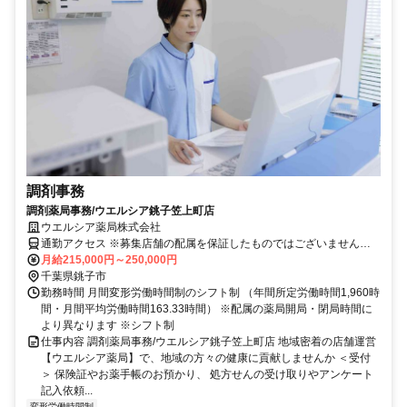
調剤事務
調剤薬局事務/ウエルシア銚子笠上町店
ウエルシア薬局株式会社
通勤アクセス ※募集店舗の配属を保証したものではございませんの
で予めご了承ください ※配属店舗は上記店舗以外の可能性がござい
月給215,000円～250,000円
ます ※勤務店舗の指定は出来かねます。 勤務区分を下記の３つから
千葉県銚子市
選択 ＜エリア職＞ 原則として転居を伴う異動はございません。 自宅
勤務時間 月間変形労働時間制のシフト制 （年間所定労働時間1,960時
から50km圏内、通勤片道90分圏内での配属店舗となります。 ＜リー
間・月間平均労働時間163.33時間） ※配属の薬局開局・閉局時間に
ジョナル職＞ 異動の範囲は本拠地とその隣接県または直線距離で概
より異なります ※シフト制
ね100km以内 ※社宅制度・赴任手当制度あり ＜ナショナル職＞ 全国
仕事内容 調剤薬局事務/ウエルシア銚子笠上町店 地域密着の店舗運営
の店舗への異動あり ※社宅制度・赴任手当制度あり
【ウエルシア薬局】で、地域の方々の健康に貢献しませんか ＜受付
＞ 保険証やお薬手帳のお預かり、 処方せんの受け取りやアンケート
記入依頼...
変形労働時間制