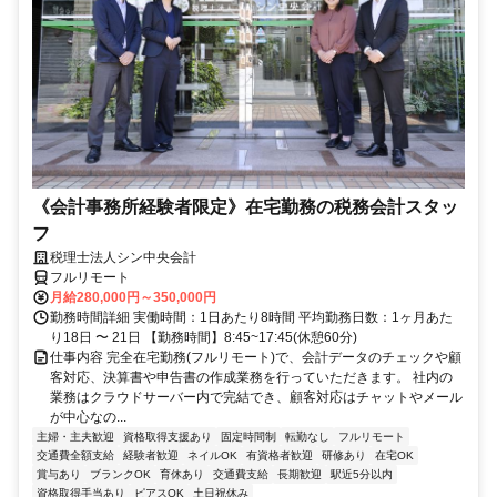
《会計事務所経験者限定》在宅勤務の税務会計スタッ
フ
税理士法人シン中央会計
フルリモート
月給280,000円～350,000円
勤務時間詳細 実働時間：1日あたり8時間 平均勤務日数：1ヶ月あた
り18日 〜 21日 【勤務時間】8:45~17:45(休憩60分)
仕事内容 完全在宅勤務(フルリモート)で、会計データのチェックや顧
客対応、決算書や申告書の作成業務を行っていただきます。 社内の
業務はクラウドサーバー内で完結でき、顧客対応はチャットやメール
が中心なの...
主婦・主夫歓迎
資格取得支援あり
固定時間制
転勤なし
フルリモート
交通費全額支給
経験者歓迎
ネイルOK
有資格者歓迎
研修あり
在宅OK
賞与あり
ブランクOK
育休あり
交通費支給
長期歓迎
駅近5分以内
資格取得手当あり
ピアスOK
土日祝休み