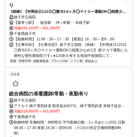
り
《病棟》【年間休日122日⭕賞与3.6ヶ月⭕マイカー通勤OK⭕残業少な
め⭕】駅チカで通勤にも便利な慢性期病院です✨
銚子市立病院
【最寄り駅】 ・観音駅 ・仲ノ町駅 ・本銚子駅
月給295,100円～381,300円
千葉県銚子市
【勤務時間】 1) 08：30～17：30 【夜勤】16：30～翌9：00
【仕事内容】 【仕事内容】 銚子市立病院 《病棟》 【年間休日122日
◎賞与3.6ヶ月◎マイカー通勤OK◎残業少なめ◎】 駅チカで通勤にも
便利な慢性期病院です♪ ●120床を有する地域中核病院にて...
長期
学歴不問
経験者歓迎
ブランクOK
シフト制
昇給あり
正社員
総合病院の准看護師/常勤・夜勤有り
銚子市立病院
アクセス 銚子電気鉄道 観音徒歩約7分、銚子電気鉄道 本銚子徒歩約
12分、銚子電気鉄道 仲ノ町徒歩約13分
月給319,900円～343,000円
千葉県銚子市
勤務時間 実働時間：8時間/日 平均勤務日数：1ヶ月あたり20日 日勤
08:30～17:30 夜勤 16:30～翌09:00 （※1日の所定労働時間数8時
間）