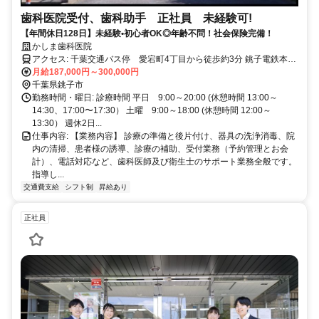
歯科医院受付、歯科助手 正社員 未経験可!
【年間休日128日】未経験•初心者OK◎年齢不問！社会保険完備！
かしま歯科医院
アクセス: 千葉交通バス停 愛宕町4丁目から徒歩約3分 銚子電鉄本銚
子駅から12分程度
月給187,000円～300,000円
千葉県銚子市
勤務時間・曜日: 診療時間 平日 9:00～20:00 (休憩時間 13:00～
14:30、17:00〜17:30） 土曜 9:00～18:00 (休憩時間 12:00～
13:30） 週休2日...
仕事内容: 【業務内容】 診療の準備と後片付け、器具の洗浄消毒、院
内の清掃、患者様の誘導、診療の補助、受付業務（予約管理とお会
計）、電話対応など、歯科医師及び衛生士のサポート業務全般です。
指導し...
交通費支給
シフト制
昇給あり
正社員