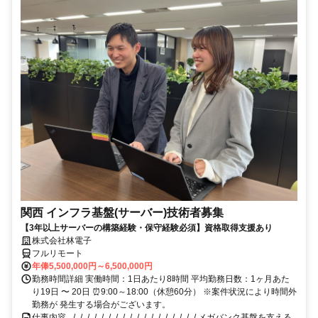
関西 インフラ基盤(サーバー)技術者募集
【3年以上サーバーの構築経験・保守経験必須】資格取得支援あり
株式会社林電子
フルリモート
年俸5,500,000円～6,500,000円
勤務時間詳細 実働時間：1日あたり8時間 平均勤務日数：1ヶ月あた
り19日 〜 20日 ⏰9:00～18:00（休憩60分） ※案件状況により時間外
勤務が 発生する場合がございます。
仕事内容 _/_/_/_/_/_/_/_/_/_/_/_/_/_/_/_/_/_/ メガバンク基盤を支える