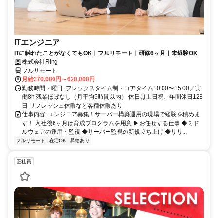
ITエンジニア
ITに触れたことがなくてもOK｜フルリモート｜研修6ヶ月｜未経験OK
株式会社Ring
フルリモート
月給370,000円～620,000円
勤務時間・曜日: フレックスタイム制・コアタイム10:00〜15:00／実
働8h 残業ほぼなし（月平均5時間以内） 休日は土日祝、年間休日128
日 リフレッシュ休暇など各種休暇あり
仕事内容: エンジニア募集！サーバー構築運用の現場で経験を積めま
す！ 入社後6ヶ月は育成プログラムを用意 ▶お任せする仕事 ◆ミド
ルウェアの運用・監視 ◆サーバー監視の新規立ち上げ ◆リリ...
フルリモート
在宅OK
昇給あり
正社員