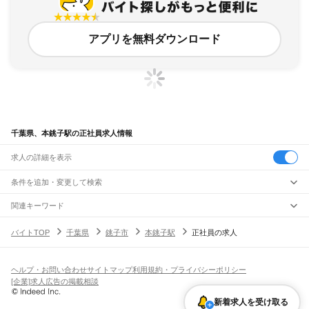
アプリを無料ダウンロード
千葉県、本銚子駅の正社員求人情報
求人の詳細を表示
条件を追加・変更して検索
市区町村を追加・変更
関連キーワード
完全在宅ワーク 全国
シール貼り 在宅
現在地周辺
ガチャガチャ
犬カフェ
千葉県
駅を追加・変更
バイトTOP
千葉県
銚子市
本銚子駅
正社員の求人
千葉県
すべて
千葉市
すべて
職種を追加・変更
JR武蔵野線
中央区
花見川区
稲毛区
若葉区
緑区
美浜区
南流山駅
新松戸駅
新八柱駅
東松戸駅
市川大野駅
船橋法典駅
西船橋駅
飲食・フードサービス
ヘルプ・お問い合わせ
サイトマップ
利用規約・プライバシーポリシー
銚子市
市川市
船橋市
館山市
木更津市
松戸市
野田市
茂原市
成田市
佐倉市
東金市
特徴を追加・変更
飲食・フードサービス
すべて
[企業]求人広告の掲載相談
JR中央・総武線
旭市
習志野市
柏市
勝浦市
市原市
流山市
八千代市
我孫子市
鴨川市
鎌ケ谷市
ホールスタッフ
キッチンスタッフ
皿洗い・洗い場
精肉・鮮魚加工
給食調理
人気
市川駅
本八幡駅
下総中山駅
西船橋駅
船橋駅
東船橋駅
津田沼駅
幕張本郷駅
幕張駅
君津市
富津市
浦安市
四街道市
袖ケ浦市
八街市
印西市
白井市
富里市
南房総市
雇用形態を追加・変更
新着求人を受け取る
パン屋（ベーカリー）
フードカウンター販売員
バー（BAR）・バーテンダー
日払いOK
高校生歓迎
学生歓迎
深夜の仕事
髪型・髪色自由
ひげOK
ネイルOK
新検見川駅
稲毛駅
西千葉駅
千葉駅