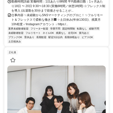
勤務時間詳細 実働時間：1日あたり8時間 平均勤務日数：1ヶ月あた
り18日 〜 20日 9:30〜18:30 (実働8時間／休憩1時間) ☆フレックス制
を導入 (出退勤を30分まで前後させることが...
仕事内容 ✨未経験からSNSマーケティングのプロに！ ✨フルリモー
ト＆フレックスで柔軟な働き方🏢 ✨土日休み(年休130日)、残業月
10h程度 ✅Instagramアカウント ↓ https:/...
業界未経験者歓迎
フリーター歓迎
学歴不問
固定時間制
転勤なし
経験不問
未経験者歓迎
フルリモート
ネイルOK
残業なし
在宅OK
賞与あり
ブランクOK
育休あり
長期歓迎
駅近5分以内
長期休暇あり
ピアスOK
土日祝休み
正社員