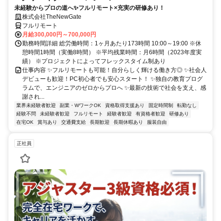
未経験からプロの道へ✨フルリモート×充実の研修あり！
株式会社TheNewGate
フルリモート
月給300,000円～700,000円
勤務時間詳細 総労働時間：1ヶ月あたり173時間 10:00～19:00 ※休
憩時間1時間（実働8時間） ※平均残業時間：月6時間（2023年度実
績） ※プロジェクトによってフレックスタイム制あり
仕事内容 ✨フルリモートも可能！自分らしく輝ける働き方◎ ✨社会人
デビューも歓迎！PC初心者でも安心スタート！ ✨独自の教育プログ
ラムで、エンジニアのゼロからプロへ ✨最新の技術で社会を支え、感
謝され...
業界未経験者歓迎
副業・WワークOK
資格取得支援あり
固定時間制
転勤なし
経験不問
未経験者歓迎
フルリモート
経験者歓迎
有資格者歓迎
研修あり
在宅OK
賞与あり
交通費支給
長期歓迎
長期休暇あり
服装自由
正社員