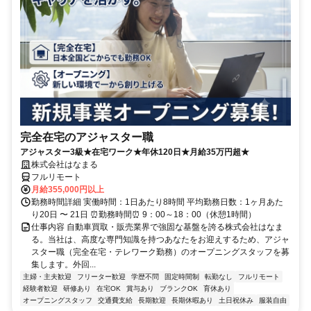
完全在宅のアジャスター職
アジャスター3級★在宅ワーク★年休120日★月給35万円超★
株式会社はなまる
フルリモート
月給355,000円以上
勤務時間詳細 実働時間：1日あたり8時間 平均勤務日数：1ヶ月あた
り20日 〜 21日 ⏰勤務時間⏰ 9：00～18：00（休憩1時間）
仕事内容 自動車買取・販売業界で強固な基盤を誇る株式会社はなま
る。当社は、高度な専門知識を持つあなたをお迎えするため、アジャ
スター職（完全在宅・テレワーク勤務）のオープニングスタッフを募
集します。外回...
主婦・主夫歓迎
フリーター歓迎
学歴不問
固定時間制
転勤なし
フルリモート
経験者歓迎
研修あり
在宅OK
賞与あり
ブランクOK
育休あり
オープニングスタッフ
交通費支給
長期歓迎
長期休暇あり
土日祝休み
服装自由