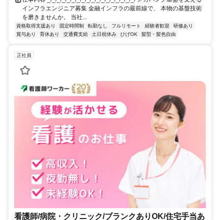
インフラエンジニア募集 金融インフラの最前線で、 本物の基盤技術
を磨きませんか。 当社...
資格取得支援あり
固定時間制
転勤なし
フルリモート
経験者歓迎
研修あり
賞与あり
育休あり
交通費支給
土日祝休み
ひげOK
髪型・髪色自由
正社員
看護師/病院・クリニック/ブランクありOK/住宅手当あ