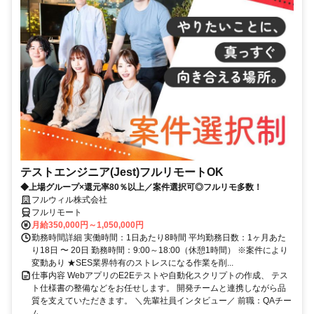
テストエンジニア(Jest)フルリモートOK
◆上場グループ×還元率80％以上／案件選択可◎フルリモ多数！
フルウィル株式会社
フルリモート
月給350,000円～1,050,000円
勤務時間詳細 実働時間：1日あたり8時間 平均勤務日数：1ヶ月あた
り18日 〜 20日 勤務時間：9:00～18:00（休憩1時間） ※案件により
変動あり ★SES業界特有のストレスになる作業を削...
仕事内容 WebアプリのE2Eテストや自動化スクリプトの作成、 テス
ト仕様書の整備などをお任せします。 開発チームと連携しながら品
質を支えていただきます。 ＼先輩社員インタビュー／ 前職：QAチー
ム...