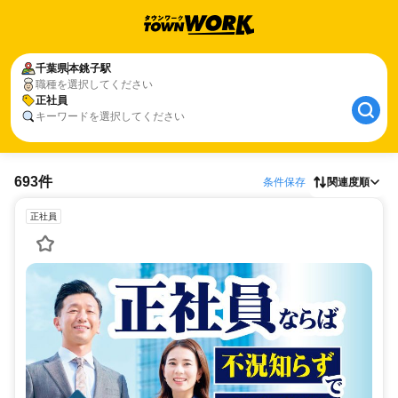
千葉県
本銚子駅
職種を選択してください
正社員
キーワードを選択してください
693件
条件保存
関連度順
正社員