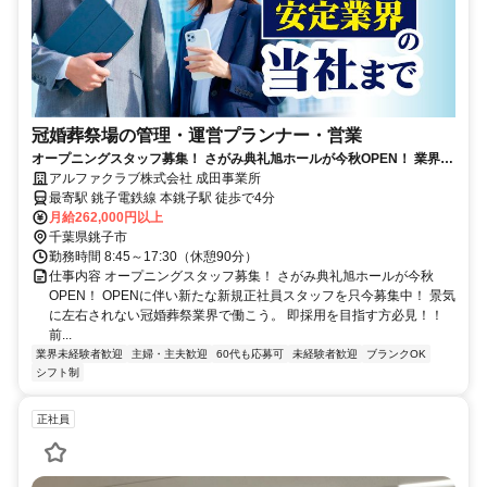
冠婚葬祭場の管理・運営プランナー・営業
オープニングスタッフ募集！ さがみ典礼旭ホールが今秋OPEN！ 業界未
経験者・シニアOK
アルファクラブ株式会社 成田事業所
最寄駅 銚子電鉄線 本銚子駅 徒歩で4分
月給262,000円以上
千葉県銚子市
勤務時間 8:45～17:30（休憩90分）
仕事内容 オープニングスタッフ募集！ さがみ典礼旭ホールが今秋
OPEN！ OPENに伴い新たな新規正社員スタッフを只今募集中！ 景気
に左右されない冠婚葬祭業界で働こう。 即採用を目指す方必見！！
前...
業界未経験者歓迎
主婦・主夫歓迎
60代も応募可
未経験者歓迎
ブランクOK
シフト制
正社員