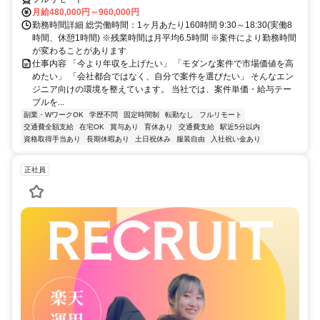
月給480,000円～960,000円
勤務時間詳細 総労働時間：1ヶ月あたり160時間 9:30～18:30(実働8
時間、休憩1時間) ※残業時間は月平均6.5時間 ※案件により勤務時間
が変わることがあります
仕事内容 「今より年収を上げたい」 「モダンな案件で市場価値を高
めたい」 「会社都合ではなく、自分で案件を選びたい」 そんなエン
ジニア向けの環境を整えています。 当社では、案件単価・給与テー
ブルを...
副業・WワークOK
学歴不問
固定時間制
転勤なし
フルリモート
交通費全額支給
在宅OK
賞与あり
育休あり
交通費支給
駅近5分以内
資格取得手当あり
長期休暇あり
土日祝休み
服装自由
入社祝い金あり
正社員