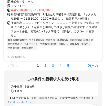
株式会社ラフテル
フルリモート
年俸5,000,000円～12,000,000円
勤務時間詳細 実働時間：1日あたり8時間 平均勤務日数：1ヶ月あた
り20日 〜 21日 10:00～19:00 ★残業なし（残業月平均0時間）
仕事内容 ＝＝＝＝アピールポイント＝＝＝＝ ✅ 社員の紹介で過去2年
間に15名が入社！定着率と風通しの良さが自慢の職場です ✅ 未経験
スタート多数！充実の1〜2ヶ月研修で「目利き」のプロへ ✅ 頑張
り...
業界未経験者歓迎
バイク通勤OK
学歴不問
車通勤OK
固定時間制
経験不問
住宅手当あり
フルリモート
交通費全額支給
残業なし
研修あり
賞与あり
交通費支給
食事補助あり
同じ企業の求人
前へ
次へ
1
2
3
4
5
この条件の新着求人を受け取る
千葉県 / 小谷松駅
正社員
「LINEで受け取る」では、新着求人のほか、おすすめ情報なども配信しま
す。
詳しくはこちら