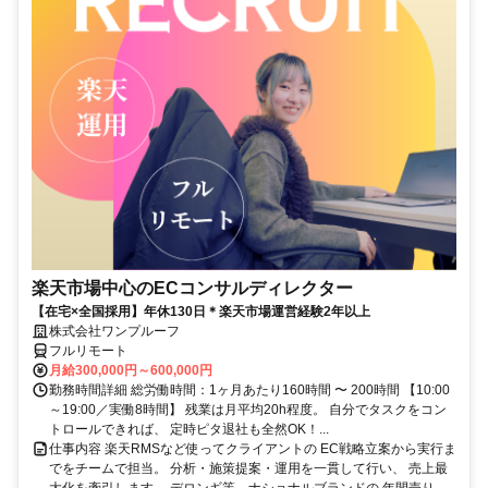
楽天市場中心のECコンサルディレクター
【在宅×全国採用】年休130日＊楽天市場運営経験2年以上
株式会社ワンプルーフ
フルリモート
月給300,000円～600,000円
勤務時間詳細 総労働時間：1ヶ月あたり160時間 〜 200時間 【10:00
～19:00／実働8時間】 残業は月平均20h程度。 自分でタスクをコン
トロールできれば、 定時ピタ退社も全然OK！...
仕事内容 楽天RMSなど使ってクライアントの EC戦略立案から実行ま
でをチームで担当。 分析・施策提案・運用を一貫して行い、 売上最
大化を牽引します。 デロンギ等、ナショナルブランドの 年間売り