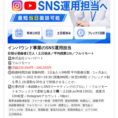
インバウンド事業のSNS運用担当
目指せ登録者1万人！土日祝休／平均残業12h／フルリモート
株式会社ジャパゲート
フルリモート
月給230,000円～280,000円
勤務時間詳細 実働時間：1日あたり8時間 平均勤務日数：1ヶ月あた
り18日 〜 20日 9:30〜18:30 (実働8時間／休憩1時間) ☆フレックス制
を導入 (出退勤を30分まで前後させることが...
仕事内容 ✨未経験からSNSマーケティングのプロに！ ✨フルリモー
ト＆フレックスで柔軟な働き方🏢 ✨土日休み(年休130日)、残業月
10h程度 ✅Instagramアカウント ↓ https:/...
業界未経験者歓迎
フリーター歓迎
学歴不問
固定時間制
転勤なし
経験不問
未経験者歓迎
フルリモート
ネイルOK
残業なし
在宅OK
賞与あり
ブランクOK
育休あり
長期歓迎
駅近5分以内
長期休暇あり
ピアスOK
土日祝休み