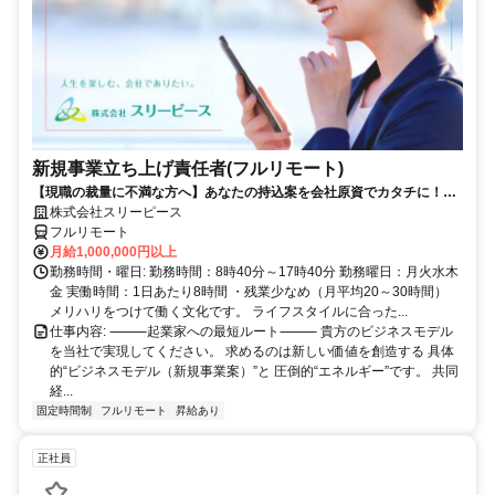
新規事業立ち上げ責任者(フルリモート)
【現職の裁量に不満な方へ】あなたの持込案を会社原資でカタチに！最
短6ヶ月で共同経営者の道へ
株式会社スリーピース
フルリモート
月給1,000,000円以上
勤務時間・曜日: 勤務時間：8時40分～17時40分 勤務曜日：月火水木
金 実働時間：1日あたり8時間 ・残業少なめ（月平均20～30時間）
メリハリをつけて働く文化です。 ライフスタイルに合った...
仕事内容: ⸻起業家への最短ルート⸻ 貴方のビジネスモデル
を当社で実現してください。 求めるのは新しい価値を創造する 具体
的“ビジネスモデル（新規事業案）”と 圧倒的“エネルギー”です。 共同
経...
固定時間制
フルリモート
昇給あり
正社員