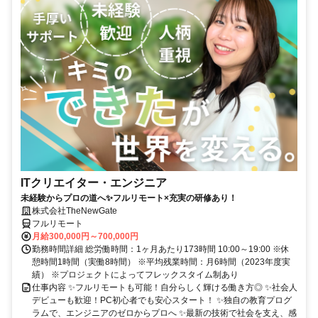
ITクリエイター・エンジニア
未経験からプロの道へ✨フルリモート×充実の研修あり！
株式会社TheNewGate
フルリモート
月給300,000円～700,000円
勤務時間詳細 総労働時間：1ヶ月あたり173時間 10:00～19:00 ※休
憩時間1時間（実働8時間） ※平均残業時間：月6時間（2023年度実
績） ※プロジェクトによってフレックスタイム制あり
仕事内容 ✨フルリモートも可能！自分らしく輝ける働き方◎ ✨社会人
デビューも歓迎！PC初心者でも安心スタート！ ✨独自の教育プログ
ラムで、エンジニアのゼロからプロへ ✨最新の技術で社会を支え、感