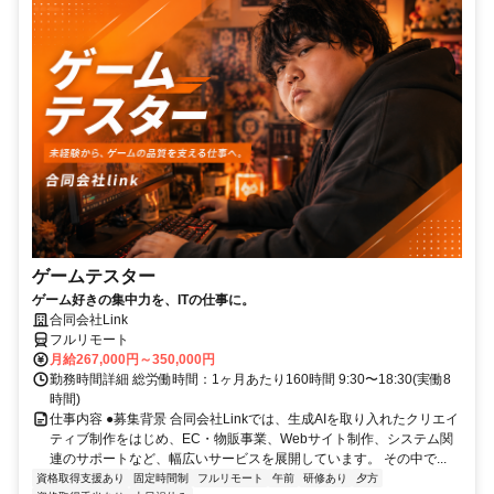
ゲームテスター
ゲーム好きの集中力を、ITの仕事に。
合同会社Link
フルリモート
月給267,000円～350,000円
勤務時間詳細 総労働時間：1ヶ月あたり160時間 9:30〜18:30(実働8
時間)
仕事内容 ●募集背景 合同会社Linkでは、生成AIを取り入れたクリエイ
ティブ制作をはじめ、EC・物販事業、Webサイト制作、システム関
連のサポートなど、幅広いサービスを展開しています。 その中で...
資格取得支援あり
固定時間制
フルリモート
午前
研修あり
夕方