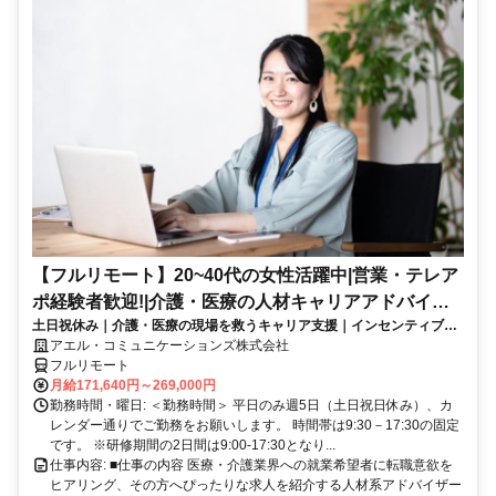
【フルリモート】20~40代の女性活躍中|営業・テレア
ポ経験者歓迎!|介護・医療の人材キャリアアドバイザ
土日祝休み｜介護・医療の現場を救うキャリア支援｜インセンティブあ
ー
り｜業界未経験からプロのアドバイザーへ
アエル・コミュニケーションズ株式会社
フルリモート
月給171,640円～269,000円
勤務時間・曜日: ＜勤務時間＞ 平日のみ週5日（土日祝日休み）、カ
レンダー通りでご勤務をお願いします。 時間帯は9:30－17:30の固定
です。 ※研修期間の2日間は9:00-17:30となり...
仕事内容: ■仕事の内容 医療・介護業界への就業希望者に転職意欲を
ヒアリング、その方へぴったりな求人を紹介する人材系アドバイザー