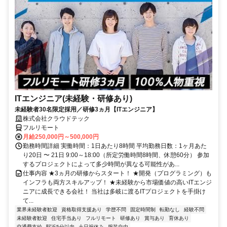
ITエンジニア(未経験・研修あり)
未経験者30名限定採用／研修3ヵ月【ITエンジニア】
株式会社クラウドテック
フルリモート
月給250,000円～500,000円
勤務時間詳細 実働時間：1日あたり8時間 平均勤務日数：1ヶ月あた
り20日 〜 21日 9:00～18:00（所定労働時間8時間、休憩60分） 参加
するプロジェクトによって多少時間が異なる可能性があ...
仕事内容 ★3ヵ月の研修からスタート！ ★開発（プログラミング）も
インフラも両方スキルアップ！ ★未経験から市場価値の高いITエンジ
ニアに成長できる会社！ 当社は多岐に渡るITプロジェクトを手掛け
て...
業界未経験者歓迎
資格取得支援あり
学歴不問
固定時間制
転勤なし
経験不問
未経験者歓迎
住宅手当あり
フルリモート
研修あり
賞与あり
育休あり
交通費支給
駅近5分以内
土日祝休み
服装自由