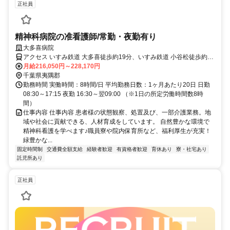
正社員
精神科病院の准看護師/常勤・夜勤有り
大多喜病院
アクセス いすみ鉄道 大多喜徒歩約19分、いすみ鉄道 小谷松徒歩約22
分、いすみ鉄道 城見ヶ丘徒歩約34分
月給216,050円～228,170円
千葉県夷隅郡
勤務時間 実働時間：8時間/日 平均勤務日数：1ヶ月あたり20日 日勤
08:30～17:15 夜勤 16:30～翌09:00 （※1日の所定労働時間数8時
間）
仕事内容 仕事内容 患者様の状態観察、処置及び、一部介護業務。地
域や社会に貢献できる、人材育成をしています。 自然豊かな環境で
精神科看護を学べます♪職員寮や院内保育所など、福利厚生が充実！
緑豊かな...
固定時間制
交通費全額支給
経験者歓迎
有資格者歓迎
育休あり
寮・社宅あり
託児所あり
正社員