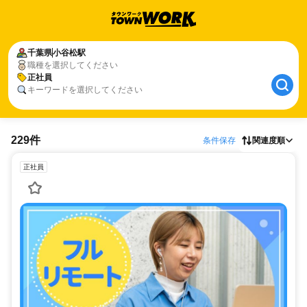
千葉県
小谷松駅
職種を選択してください
正社員
キーワードを選択してください
229件
条件保存
関連度順
正社員