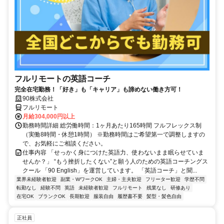
フルリモートの英語コーチ
完全在宅勤務！「好き」も「キャリア」も諦めない働き方可！
90株式会社
フルリモート
月給304,000円以上
勤務時間詳細 総労働時間：1ヶ月あたり165時間 フルフレックス制
（実働8時間・休憩1時間） ※勤務時間はご希望第一で調整しますの
で、お気軽にご相談ください。
仕事内容 「せっかく身につけた英語力、使わないまま眠らせていま
せんか？」 “もう挫折したくない”と願う人のための英語コーチングス
クール 「90 English」を運営しています。 「英語コーチ」と聞...
業界未経験者歓迎
副業・WワークOK
主婦・主夫歓迎
フリーター歓迎
学歴不問
転勤なし
経験不問
英語
未経験者歓迎
フルリモート
残業なし
研修あり
在宅OK
ブランクOK
長期歓迎
服装自由
履歴書不要
髪型・髪色自由
正社員