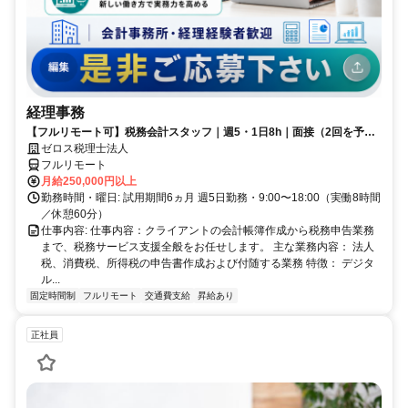
経理事務
【フルリモート可】税務会計スタッフ｜週5・1日8h｜面接（2回を予定
／うち1回は代表面接）
ゼロス税理士法人
フルリモート
月給250,000円以上
勤務時間・曜日: 試用期間6ヵ月 週5日勤務・9:00〜18:00（実働8時間
／休憩60分）
仕事内容: 仕事内容：クライアントの会計帳簿作成から税務申告業務
まで、税務サービス支援全般をお任せします。 主な業務内容： 法人
税、消費税、所得税の申告書作成および付随する業務 特徴： デジタ
ル...
固定時間制
フルリモート
交通費支給
昇給あり
正社員