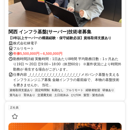
関西 インフラ基盤(サーバー)技術者募集
【3年以上サーバーの構築経験・保守経験必須】資格取得支援あり
株式会社林電子
フルリモート
年俸5,500,000円～6,500,000円
勤務時間詳細 実働時間：1日あたり8時間 平均勤務日数：1ヶ月あた
り19日 〜 20日 ⏰9:00～18:00（休憩60分） ※案件状況により時間外
勤務が 発生する場合がございます。
仕事内容 _/_/_/_/_/_/_/_/_/_/_/_/_/_/_/_/_/_/ メガバンク基盤を支える
インフラエンジニア募集 金融インフラの最前線で、 本物の基盤技術
を磨きませんか。 当社...
資格取得支援あり
固定時間制
転勤なし
フルリモート
経験者歓迎
研修あり
賞与あり
育休あり
交通費支給
土日祝休み
ひげOK
髪型・髪色自由
正社員