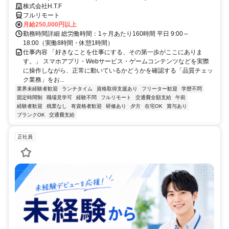
株式会社H.T.F
フルリモート
月給250,000円以上
勤務時間詳細 総労働時間：1ヶ月あたり160時間 平日 9:00～
18:00（実働8時間・休憩1時間）
仕事内容 「好きなことを仕事にする、その第一歩がここにありま
す。」 スマホアプリ・Webサービス・ゲームコンテンツなどを実際
に操作しながら、正常に動いているかどうかを確認する「品質チェッ
ク業務」をお...
業界未経験者歓迎
ランチタイム
資格取得支援あり
フリーター歓迎
学歴不問
固定時間制
職場見学可
経験不問
フルリモート
交通費全額支給
午前
経験者歓迎
残業なし
有資格者歓迎
研修あり
夕方
在宅OK
賞与あり
ブランクOK
交通費支給
正社員