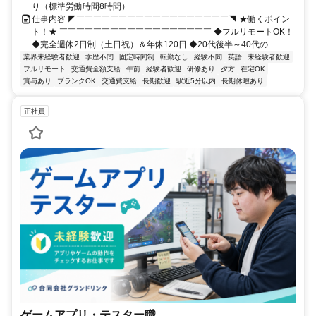
り（標準労働時間8時間）
仕事内容 ◤￣￣￣￣￣￣￣￣￣￣￣￣￣￣￣￣￣￣◥ ★働くポイン
ト！★ ￣￣￣￣￣￣￣￣￣￣￣￣￣￣￣￣￣￣ ◆フルリモートOK！
◆完全週休2日制（土日祝）＆年休120日 ◆20代後半～40代の...
業界未経験者歓迎
学歴不問
固定時間制
転勤なし
経験不問
英語
未経験者歓迎
フルリモート
交通費全額支給
午前
経験者歓迎
研修あり
夕方
在宅OK
賞与あり
ブランクOK
交通費支給
長期歓迎
駅近5分以内
長期休暇あり
正社員
ゲームアプリ・テスター職