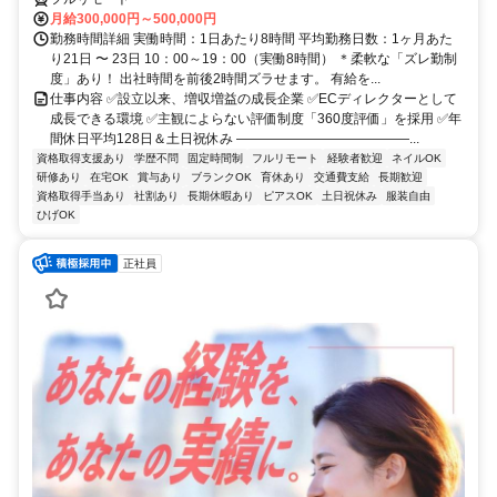
月給300,000円～500,000円
勤務時間詳細 実働時間：1日あたり8時間 平均勤務日数：1ヶ月あた
り21日 〜 23日 10：00～19：00（実働8時間） ＊柔軟な「ズレ勤制
度」あり！ 出社時間を前後2時間ズラせます。 有給を...
仕事内容 ✅設立以来、増収増益の成長企業 ✅ECディレクターとして
成長できる環境 ✅主観によらない評価制度「360度評価」を採用 ✅年
間休日平均128日＆土日祝休み ―――――――――――――...
資格取得支援あり
学歴不問
固定時間制
フルリモート
経験者歓迎
ネイルOK
研修あり
在宅OK
賞与あり
ブランクOK
育休あり
交通費支給
長期歓迎
資格取得手当あり
社割あり
長期休暇あり
ピアスOK
土日祝休み
服装自由
ひげOK
正社員