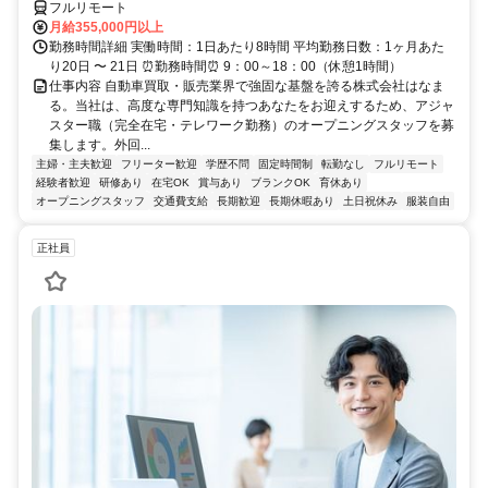
フルリモート
月給355,000円以上
勤務時間詳細 実働時間：1日あたり8時間 平均勤務日数：1ヶ月あた
り20日 〜 21日 ⏰勤務時間⏰ 9：00～18：00（休憩1時間）
仕事内容 自動車買取・販売業界で強固な基盤を誇る株式会社はなま
る。当社は、高度な専門知識を持つあなたをお迎えするため、アジャ
スター職（完全在宅・テレワーク勤務）のオープニングスタッフを募
集します。外回...
主婦・主夫歓迎
フリーター歓迎
学歴不問
固定時間制
転勤なし
フルリモート
経験者歓迎
研修あり
在宅OK
賞与あり
ブランクOK
育休あり
オープニングスタッフ
交通費支給
長期歓迎
長期休暇あり
土日祝休み
服装自由
正社員