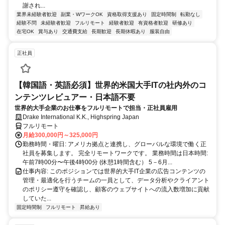
謝され...
業界未経験者歓迎
副業・WワークOK
資格取得支援あり
固定時間制
転勤なし
経験不問
未経験者歓迎
フルリモート
経験者歓迎
有資格者歓迎
研修あり
在宅OK
賞与あり
交通費支給
長期歓迎
長期休暇あり
服装自由
正社員
【韓国語・英語必須】世界的米国大手ITの社内外のコ
ンテンツレビュアー・日本語不要
世界的大手企業のお仕事をフルリモートで担当・正社員雇用
Drake International K.K., Highspring Japan
フルリモート
月給300,000円～325,000円
勤務時間・曜日: アメリカ拠点と連携し、グローバルな環境で働く正
社員を募集します。 完全リモートワークです。 業務時間は日本時間:
午前7時00分〜午後4時00分 (休憩1時間含む） 5－6月...
仕事内容: このポジションでは世界的大手IT企業の広告コンテンツの
管理・最適化を行うチームの一員として、データ分析やクライアント
のポリシー遵守を確認し、顧客のウェブサイトへの流入数増加に貢献
していた...
固定時間制
フルリモート
昇給あり