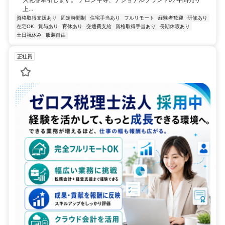
上...
資格取得支援あり
固定時間制
住宅手当あり
フルリモート
経験者歓迎
研修あり
在宅OK
賞与あり
育休あり
交通費支給
資格取得手当あり
長期休暇あり
土日祝休み
服装自由
正社員