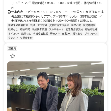
り18日 〜 20日 勤務時間：9:00～18:00（実働8時間） 休憩時間：60
分
仕事内容 -アピールポイント- ✅フルリモートで全国から参画可能 ✅成
長企業にて役職やキャリアアップ ✅賞与3.5ヶ月分（前年度実績） ✅
土日祝休み＆年間休日120日以上 ✅20〜30代活躍！裁量ある...
業界未経験者歓迎
主婦・主夫歓迎
資格取得支援あり
学歴不問
固定時間制
転勤なし
経験不問
未経験者歓迎
フルリモート
交通費全額支給
経験者歓迎
ネイルOK
残業なし
有資格者歓迎
研修あり
在宅OK
賞与あり
ブランクOK
育休あり
交通費支給
正社員