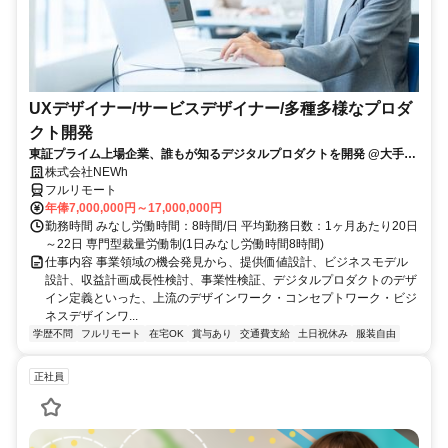
UXデザイナー/サービスデザイナー/多種多様なプロダ
クト開発
東証プライム上場企業、誰もが知るデジタルプロダクトを開発 @大手町
駅
株式会社NEWh
フルリモート
年俸7,000,000円～17,000,000円
勤務時間 みなし労働時間：8時間/日 平均勤務日数：1ヶ月あたり20日
～22日 専門型裁量労働制(1日みなし労働時間8時間)
仕事内容 事業領域の機会発見から、提供価値設計、ビジネスモデル
設計、収益計画成長性検討、事業性検証、デジタルプロダクトのデザ
イン定義といった、上流のデザインワーク・コンセプトワーク・ビジ
ネスデザインワ...
学歴不問
フルリモート
在宅OK
賞与あり
交通費支給
土日祝休み
服装自由
正社員