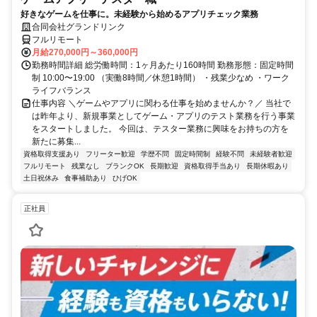
好きなゲームを仕事に。未経験から始めるアプリチェック業務
合同会社グランドリンク
フルリモート
月給270,000円～360,000円
勤務時間詳細 総労働時間：1ヶ月あたり160時間 勤務形態：固定時間
制 10:00〜19:00 （実働8時間／休憩1時間） ・残業少なめ ・ワーク
ライフバランス
仕事内容 ＼ゲームやアプリに関わる仕事を始めませんか？／ 当社で
は昨年より、新規事業としてゲーム・アプリのテスト業務を行う事業
をスタートしました。 今回は、テスター業務に興味をお持ちの方を
新たに募集...
資格取得支援あり
フリーター歓迎
学歴不問
固定時間制
経験不問
未経験者歓迎
フルリモート
残業なし
ブランクOK
長期歓迎
資格取得手当あり
長期休暇あり
土日祝休み
食事補助あり
ひげOK
正社員