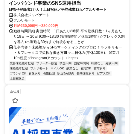
インバウンド事業のSNS運用担当
目指せ登録者1万人！土日祝休／平均残業12h／フルリモート
株式会社ジャパゲート
フルリモート
月給230,000円～280,000円
勤務時間詳細 実働時間：1日あたり8時間 平均勤務日数：1ヶ月あた
り18日 〜 20日 9:30〜18:30 (実働8時間／休憩1時間) ☆フレックス制
を導入 (出退勤を30分まで前後させることが...
仕事内容 ✨未経験からSNSマーケティングのプロに！ ✨フルリモー
ト＆フレックスで柔軟な働き方🏢 ✨土日休み(年休130日)、残業月
10h程度 ✅Instagramアカウント ↓ https:/...
業界未経験者歓迎
フリーター歓迎
学歴不問
固定時間制
転勤なし
経験不問
未経験者歓迎
フルリモート
ネイルOK
残業なし
在宅OK
賞与あり
ブランクOK
育休あり
長期歓迎
駅近5分以内
長期休暇あり
ピアスOK
土日祝休み
正社員