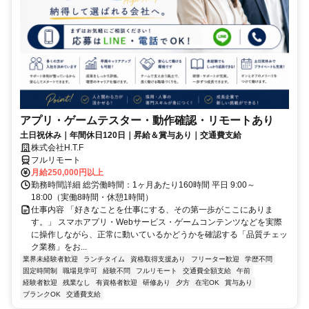
アプリ・ゲームテスター・動作確認・リモートあり
土日祝休み｜年間休日120日｜昇給＆賞与あり｜交通費支給
株式会社H.T.F
フルリモート
月給250,000円以上
勤務時間詳細 総労働時間：1ヶ月あたり160時間 平日 9:00～
18:00（実働8時間・休憩1時間）
仕事内容 「好きなことを仕事にする、その第一歩がここにありま
す。」 スマホアプリ・Webサービス・ゲームコンテンツなどを実際
に操作しながら、正常に動いているかどうかを確認する「品質チェッ
ク業務」をお...
業界未経験者歓迎
ランチタイム
資格取得支援あり
フリーター歓迎
学歴不問
固定時間制
職場見学可
経験不問
フルリモート
交通費全額支給
午前
経験者歓迎
残業なし
有資格者歓迎
研修あり
夕方
在宅OK
賞与あり
ブランクOK
交通費支給