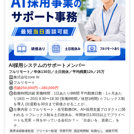
AI採用システムのサポートメンバー
フルリモート／年休130日／土日祝休／平均残業12h／25万
株式会社core AI
フルリモート
月給250,000円～280,000円
勤務時間詳細 実働時間：1日あたり8時間 平均勤務日数：1ヶ月あた
り18日 〜 20日 9:30〜18:30 (実働8時間／休憩1時間) ☆フレックス制
を導入 (出退勤を30分まで前後させることが...
仕事内容 ☆フルリモート・在宅勤務OK、AI×採用支援プロダクトに関
われる ☆フレックス制＆土日祝休み、年間休日130日以上でプライベ
ートも充実 ＜何をやっている会社か？＞ 「出会いを、資産に」を
テ...
業界未経験者歓迎
フリーター歓迎
学歴不問
固定時間制
転勤なし
経験不問