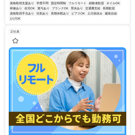
資格取得支援あり
学歴不問
固定時間制
フルリモート
経験者歓迎
ネイルOK
研修あり
在宅OK
賞与あり
ブランクOK
育休あり
交通費支給
長期歓迎
資格取得手当あり
社割あり
長期休暇あり
ピアスOK
土日祝休み
服装自由
ひげOK
正社員