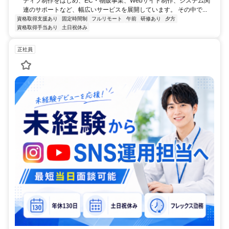
ティブ制作をはじめ、EC・物販事業、Webサイト制作、システム関
連のサポートなど、幅広いサービスを展開しています。 その中で...
資格取得支援あり
固定時間制
フルリモート
午前
研修あり
夕方
資格取得手当あり
土日祝休み
正社員