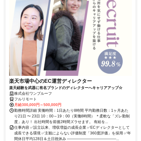
楽天市場中心のEC運営ディレクター
楽天経験を武器に有名ブランドのディレクターへキャリアアップ☆
株式会社ワンプルーフ
フルリモート
月給300,000円～500,000円
勤務時間詳細 実働時間：1日あたり8時間 平均勤務日数：1ヶ月あた
り21日 〜 23日 10：00～19：00（実働8時間） ＊柔軟な「ズレ勤制
度」あり！ 出社時間を前後2時間ズラせます。 有給を...
仕事内容 ✅設立以来、増収増益の成長企業 ✅ECディレクターとして
成長できる環境 ✅主観によらない評価制度「360度評価」を採用 ✅年
間休日平均128日＆土日祝休み ―――――――――――――...