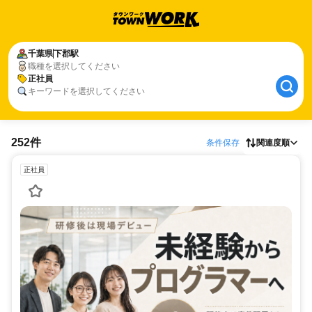
千葉県
下郡駅
職種を選択してください
正社員
キーワードを選択してください
252件
条件保存
関連度順
正社員