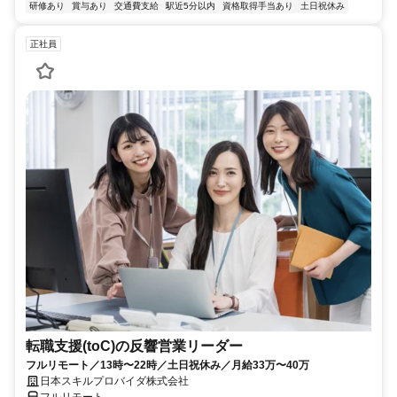
研修あり
賞与あり
交通費支給
駅近5分以内
資格取得手当あり
土日祝休み
正社員
転職支援(toC)の反響営業リーダー
フルリモート／13時〜22時／土日祝休み／月給33万〜40万
日本スキルプロバイダ株式会社
フルリモート