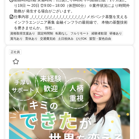
勤務時間詳細 実働時間：1日あたり8時間 平均勤務日数：1ヶ月あた
り19日 〜 20日 ⏰9:00～18:00（休憩60分） ※案件状況により時間外
勤務が 発生する場合がございます。
仕事内容 _/_/_/_/_/_/_/_/_/_/_/_/_/_/_/_/_/_/ メガバンク基盤を支える
インフラエンジニア募集 金融インフラの最前線で、 本物の基盤技術
を磨きませんか。 当社...
資格取得支援あり
固定時間制
転勤なし
フルリモート
経験者歓迎
研修あり
賞与あり
育休あり
交通費支給
土日祝休み
ひげOK
髪型・髪色自由
正社員