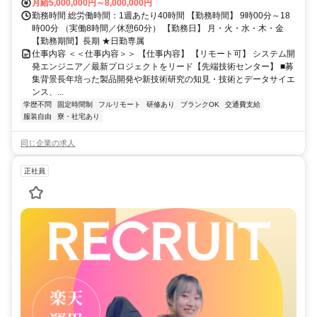
月給5,000,000円～8,000,000円
勤務時間 総労働時間：1週あたり40時間 【勤務時間】 9時00分～18
時00分 （実働8時間／休憩60分） 【勤務日】 月・火・水・木・金
【勤務期間】長期 ★日勤専属
仕事内容 ＜＜仕事内容＞＞ 【仕事内容】 【リモート可】 システム開
発エンジニア／最新プロジェクトをリード【先端技術センター】 ■募
集背景長年培った製品開発や新技術研究の知見・技術とデータサイエ
ンス、...
学歴不問
固定時間制
フルリモート
研修あり
ブランクOK
交通費支給
服装自由
寮・社宅あり
同じ企業の求人
正社員