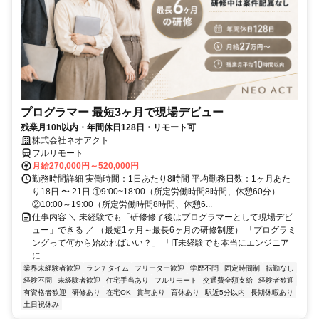
プログラマー 最短3ヶ月で現場デビュー
残業月10h以内・年間休日128日・リモート可
株式会社ネオアクト
フルリモート
月給270,000円～520,000円
勤務時間詳細 実働時間：1日あたり8時間 平均勤務日数：1ヶ月あた
り18日 〜 21日 ①9:00~18:00（所定労働時間8時間、休憩60分）
②10:00～19:00（所定労働時間8時間、休憩6...
仕事内容 ＼ 未経験でも「研修修了後はプログラマーとして現場デビ
ュー」できる ／ （最短1ヶ月～最長6ヶ月の研修制度） 「プログラミ
ングって何から始めればいい？」 「IT未経験でも本当にエンジニア
に...
業界未経験者歓迎
ランチタイム
フリーター歓迎
学歴不問
固定時間制
転勤なし
経験不問
未経験者歓迎
住宅手当あり
フルリモート
交通費全額支給
経験者歓迎
有資格者歓迎
研修あり
在宅OK
賞与あり
育休あり
駅近5分以内
長期休暇あり
土日祝休み