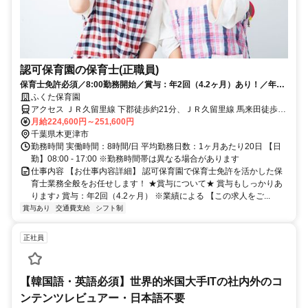
認可保育園の保育士(正職員)
保育士免許必須／8:00勤務開始／賞与：年2回（4.2ヶ月）あり！／年間
休日123日◎
ふくた保育園
アクセス ＪＲ久留里線 下郡徒歩約21分、ＪＲ久留里線 馬来田徒歩約
33分、ＪＲ久留里線 東横田徒歩約52分
月給224,600円～251,600円
千葉県木更津市
勤務時間 実働時間：8時間/日 平均勤務日数：1ヶ月あたり20日 【日
勤】08:00 - 17:00 ※勤務時間帯は異なる場合があります
仕事内容 【お仕事内容詳細】 認可保育園で保育士免許を活かした保
育士業務全般をお任せします！ ★賞与について★ 賞与もしっかりあ
ります♪ 賞与：年2回（4.2ヶ月） ※業績による 【この求人をご...
賞与あり
交通費支給
シフト制
正社員
【韓国語・英語必須】世界的米国大手ITの社内外のコ
ンテンツレビュアー・日本語不要