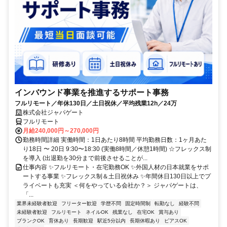
インバウンド事業を推進するサポート事務
フルリモート／年休130日／土日祝休／平均残業12h／24万
株式会社ジャパゲート
フルリモート
月給240,000円～270,000円
勤務時間詳細 実働時間：1日あたり8時間 平均勤務日数：1ヶ月あた
り18日 〜 20日 9:30〜18:30 (実働8時間／休憩1時間) ☆フレックス制
を導入 (出退勤を30分まで前後させることが...
仕事内容 ✨フルリモート・在宅勤務OK ✨外国人材の日本就業をサポ
ートする事業 ✨フレックス制＆土日祝休み ✨年間休日130日以上でプ
ライベートも充実 ＜何をやっている会社か？＞ ジャパゲートは、
「...
業界未経験者歓迎
フリーター歓迎
学歴不問
固定時間制
転勤なし
経験不問
未経験者歓迎
フルリモート
ネイルOK
残業なし
在宅OK
賞与あり
ブランクOK
育休あり
長期歓迎
駅近5分以内
長期休暇あり
ピアスOK