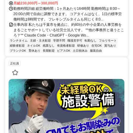
月給230,000円～300,000円
勤務時間詳細 総労働時間：1ヶ月あたり164時間 勤務時間は 8:00～
20:00の間で自由に調整できます。 コアタイムはなく、1日の標準労
働時間は8時間です。 フレキシブルタイムも同じく 8:0...
仕事内容 私たちは千葉市を拠点に、約80社の中小企業の人事労務を
まるごとサポートしている社労士法人です。 **他の事務所と違うとこ
ろ？** Claude Code・ChatGPT・Google Wo...
ランチタイム
主婦・主夫歓迎
学歴不問
職場見学可
転勤なし
フルリモート
経験者歓迎
ネイルOK
残業なし
有資格者歓迎
研修あり
在宅OK
賞与あり
ブランクOK
育休あり
長期歓迎
ピアスOK
土日祝休み
服装自由
正社員