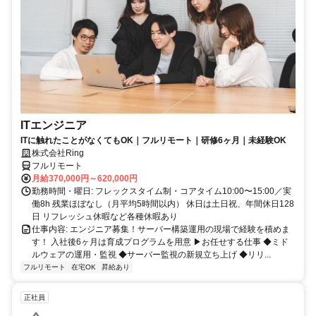
ITエンジニア
ITに触れたことがなくてもOK｜フルリモート｜研修6ヶ月｜未経験OK
株式会社Ring
フルリモート
月給370,000円～620,000円
勤務時間・曜日: フレックスタイム制・コアタイム10:00〜15:00／実
働8h 残業ほぼなし（月平均5時間以内） 休日は土日祝、年間休日128
日 リフレッシュ休暇など各種休暇あり
仕事内容: エンジニア募集！サーバー構築運用の現場で経験を積めま
す！ 入社後6ヶ月は育成プログラムを用意 ▶お任せする仕事 ◆ミド
ルウェアの運用・監視 ◆サーバー監視の新規立ち上げ ◆リリ...
フルリモート
在宅OK
昇給あり
正社員