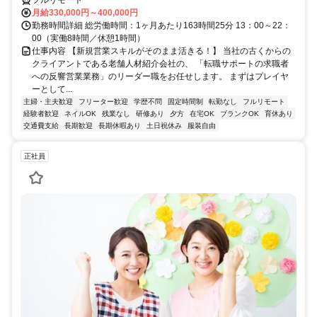
月給330,000円～400,000円
勤務時間詳細 総労働時間：1ヶ月あたり163時間25分 13：00～22：
00（実働8時間／休憩1時間）
仕事内容 【新規営業スキルがそのまま活きる！】 当社の古くからの
クライアントである老舗人材紹介会社の、 「転職サポートの求職者
への反響営業業務」のリーダー職をお任せします。 まずはプレイヤ
ーとして...
主婦・主夫歓迎
フリーター歓迎
学歴不問
固定時間制
転勤なし
フルリモート
経験者歓迎
ネイルOK
残業なし
研修あり
夕方
在宅OK
ブランクOK
育休あり
交通費支給
長期歓迎
長期休暇あり
土日祝休み
服装自由
正社員