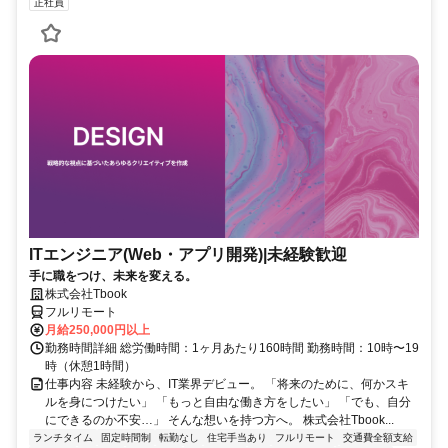
正社員
ITエンジニア(Web・アプリ開発)|未経験歓迎
手に職をつけ、未来を変える。
株式会社Tbook
フルリモート
月給250,000円以上
勤務時間詳細 総労働時間：1ヶ月あたり160時間 勤務時間：10時〜19
時（休憩1時間）
仕事内容 未経験から、IT業界デビュー。 「将来のために、何かスキ
ルを身につけたい」 「もっと自由な働き方をしたい」 「でも、自分
にできるのか不安…」 そんな想いを持つ方へ。 株式会社Tbook...
ランチタイム
固定時間制
転勤なし
住宅手当あり
フルリモート
交通費全額支給