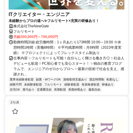
ITクリエイター・エンジニア
未経験からプロの道へ✨フルリモート×充実の研修あり！
株式会社TheNewGate
フルリモート
月給300,000円～700,000円
勤務時間詳細 総労働時間：1ヶ月あたり173時間 10:00～19:00 ※休
憩時間1時間（実働8時間） ※平均残業時間：月6時間（2023年度実
績） ※プロジェクトによってフレックスタイム制あり
仕事内容 ✨フルリモートも可能！自分らしく輝ける働き方◎ ✨社会人
デビューも歓迎！PC初心者でも安心スタート！ ✨独自の教育プログ
ラムで、エンジニアのゼロからプロへ ✨最新の技術で社会を支え、感
謝され...
業界未経験者歓迎
副業・WワークOK
資格取得支援あり
固定時間制
転勤なし
経験不問
未経験者歓迎
フルリモート
経験者歓迎
有資格者歓迎
研修あり
在宅OK
賞与あり
交通費支給
長期歓迎
長期休暇あり
服装自由
正社員