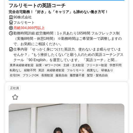
フルリモートの英語コーチ
完全在宅勤務！「好き」も「キャリア」も諦めない働き方可！
90株式会社
フルリモート
月給304,000円以上
勤務時間詳細 総労働時間：1ヶ月あたり165時間 フルフレックス制
（実働8時間・休憩1時間） ※勤務時間はご希望第一で調整しますの
で、お気軽にご相談ください。
仕事内容 「せっかく身につけた英語力、使わないまま眠らせていま
せんか？」 “もう挫折したくない”と願う人のための英語コーチングス
クール 「90 English」を運営しています。 「英語コーチ」と聞...
業界未経験者歓迎
副業・WワークOK
主婦・主夫歓迎
フリーター歓迎
学歴不問
転勤なし
経験不問
英語
未経験者歓迎
フルリモート
残業なし
研修あり
在宅OK
ブランクOK
長期歓迎
服装自由
履歴書不要
髪型・髪色自由
正社員