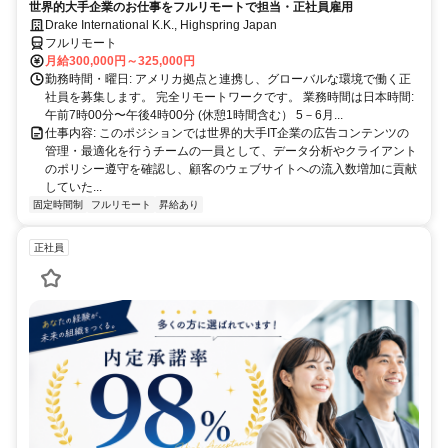
世界的大手企業のお仕事をフルリモートで担当・正社員雇用
Drake International K.K., Highspring Japan
フルリモート
月給300,000円～325,000円
勤務時間・曜日: アメリカ拠点と連携し、グローバルな環境で働く正
社員を募集します。 完全リモートワークです。 業務時間は日本時間:
午前7時00分〜午後4時00分 (休憩1時間含む） 5－6月...
仕事内容: このポジションでは世界的大手IT企業の広告コンテンツの
管理・最適化を行うチームの一員として、データ分析やクライアント
のポリシー遵守を確認し、顧客のウェブサイトへの流入数増加に貢献
していた...
固定時間制
フルリモート
昇給あり
正社員