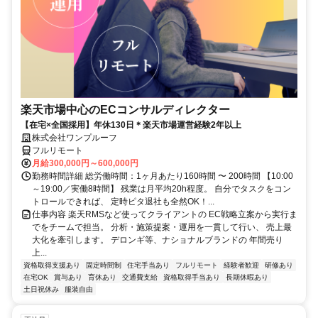
楽天市場中心のECコンサルディレクター
【在宅×全国採用】年休130日＊楽天市場運営経験2年以上
株式会社ワンプルーフ
フルリモート
月給300,000円～600,000円
勤務時間詳細 総労働時間：1ヶ月あたり160時間 〜 200時間 【10:00
～19:00／実働8時間】 残業は月平均20h程度。 自分でタスクをコン
トロールできれば、 定時ピタ退社も全然OK！...
仕事内容 楽天RMSなど使ってクライアントの EC戦略立案から実行ま
でをチームで担当。 分析・施策提案・運用を一貫して行い、 売上最
大化を牽引します。 デロンギ等、ナショナルブランドの 年間売り
上...
資格取得支援あり
固定時間制
住宅手当あり
フルリモート
経験者歓迎
研修あり
在宅OK
賞与あり
育休あり
交通費支給
資格取得手当あり
長期休暇あり
土日祝休み
服装自由