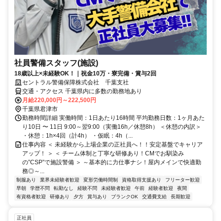
社員警備スタッフ(施設)
18歳以上×未経験OK！｜祝金10万・寮完備・賞与2回
セントラル警備保障株式会社 千葉支社
交通・アクセス 千葉県内に多数の勤務地あり
月給220,000円～222,500円
千葉県君津市
勤務時間詳細 実働時間：1日あたり16時間 平均勤務日数：1ヶ月あた
り10日 〜 11日 9:00～翌9:00（実働16h／休憩8h） ＜休憩の内訳＞
・休憩：1h×4回（計4h） ・仮眠：4h（...
仕事内容 ＜ 未経験から上場企業の正社員へ！！安定基盤でキャリア
アップ！ ＞ ＜ チーム体制と丁寧な研修あり！CMでお馴染み
の”CSP”で施設警備 ＞ ～基本的に力仕事ナシ！屋内メインで快適勤
務◎～...
制服あり
業界未経験者歓迎
変形労働時間制
資格取得支援あり
フリーター歓迎
早朝
学歴不問
転勤なし
経験不問
未経験者歓迎
午前
経験者歓迎
夜間
有資格者歓迎
研修あり
夕方
賞与あり
ブランクOK
交通費支給
長期歓迎
正社員