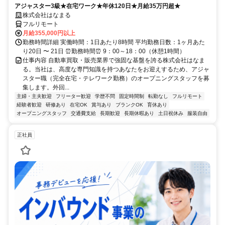
アジャスター3級★在宅ワーク★年休120日★月給35万円超★
株式会社はなまる
フルリモート
月給355,000円以上
勤務時間詳細 実働時間：1日あたり8時間 平均勤務日数：1ヶ月あた
り20日 〜 21日 ⏰勤務時間⏰ 9：00～18：00（休憩1時間）
仕事内容 自動車買取・販売業界で強固な基盤を誇る株式会社はなま
る。当社は、高度な専門知識を持つあなたをお迎えするため、アジャ
スター職（完全在宅・テレワーク勤務）のオープニングスタッフを募
集します。外回...
主婦・主夫歓迎
フリーター歓迎
学歴不問
固定時間制
転勤なし
フルリモート
経験者歓迎
研修あり
在宅OK
賞与あり
ブランクOK
育休あり
オープニングスタッフ
交通費支給
長期歓迎
長期休暇あり
土日祝休み
服装自由
正社員