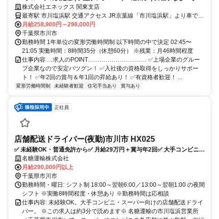
帰れる！
株式会社エネックス 関東支店
最寄駅 市川塩浜駅 交通アクセス JR京葉線「市川塩浜駅」より車で9
分
月給258,900円～298,000円
千葉県市川市
勤務時間 1年単位の変形労働時間制 以下時間の中で決定 02:45〜
21:05 実働時間：8時間35分（休憩60分） ※残業：月46時間程度
仕事内容 …求人のPOINT………………………… ✅上場企業のグルー
プ企業なので安定バツグン！ ✅入社後の資格取得をしっかりサポー
ト！ ✅年2回の賞与＆年1回の昇給あり！ ✅有資格者歓迎！ ...
変形労働時間制
未経験者歓迎
住宅手当あり
賞与あり
正社員
店舗配送ドライバー(夜勤)市川市 HX025
✅️ 未経験OK・普通免許から✅️ 月給29万円＋賞与年2回✅️ 大手コンビニの
店舗配送✅️ 資格取得支援で中型・大型も
名糖運輸株式会社
月給290,000円以上
千葉県市川市
勤務時間・曜日: シフト制 18:00～翌朝6:00／13:00～翌朝1:00 の夜間
シフト ※実働8時間程度・休憩あり ※勤務時間は応相談
仕事内容: 未経験OK。大手コンビニ・スーパー向けの店舗配送ドライ
バー。 ※この求人は約3分で読めます※ 名糖運輸の市川塩浜営業所