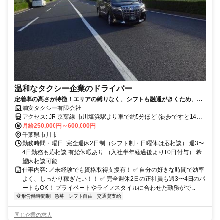
温和なタクシー企業のドライバー
定着率の高さが特徴！エリアの縛りなく、シフトも融通がきくため、自
分のペースで長く安心して働けます！
浦安タクシー有限会社
アクセス: JR 京葉線 市川塩浜駅より車で約5分ほど (徒歩ですと14分
ほど)
月給250,000円～600,000円
千葉県市川市
勤務時間・曜日: 完全週休2日制（シフト制・日曜休は応相談） 週3〜
4日勤務も応相談 有給休暇あり （入社半年経過後より10日付与） 希
望休相談可能
仕事内容: ✅ 未経験でも資格取得支援有！ ✅ 自分の好きな時間で効率
よく、しっかり稼ぎたい！！ ✅ 完全週休2日の正社員も週3〜4日のパ
ートもOK！ プライベートやライフスタイルに合わせた勤務がで...
変形労働時間制
急募
シフト自由
交通費支給
同じ企業の求人