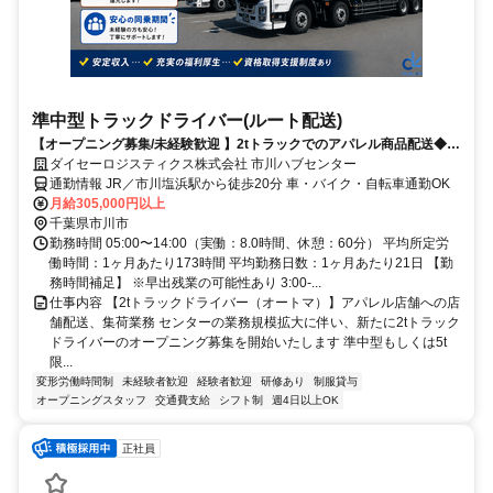
準中型トラックドライバー(ルート配送)
【オープニング募集/未経験歓迎 】2tトラックでのアパレル商品配送◆入
社祝い金・免許支援制度あり
ダイセーロジスティクス株式会社 市川ハブセンター
通勤情報 JR／市川塩浜駅から徒歩20分 車・バイク・自転車通勤OK
月給305,000円以上
千葉県市川市
勤務時間 05:00〜14:00（実働：8.0時間、休憩：60分） 平均所定労
働時間：1ヶ月あたり173時間 平均勤務日数：1ヶ月あたり21日 【勤
務時間補足】 ※早出残業の可能性あり 3:00-...
仕事内容 【2tトラックドライバー（オートマ）】アパレル店舗への店
舗配送、集荷業務 センターの業務規模拡大に伴い、新たに2tトラック
ドライバーのオープニング募集を開始いたします 準中型もしくは5t
限...
変形労働時間制
未経験者歓迎
経験者歓迎
研修あり
制服貸与
オープニングスタッフ
交通費支給
シフト制
週4日以上OK
正社員