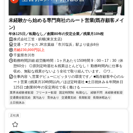
未経験から始める専門商社のルート営業(既存顧客メイ
ン)
年休125日／転勤なし／創業80年の安定企業／残業月10h程
株式会社三笠・鋲螺(東京支店)
交通・アクセス JR京葉線「市川塩浜」駅より徒歩8分
月給230,000円以上
千葉県市川市
勤務時間詳細 総労働時間：1ヶ月あたり150時間 9：00～17：30（休
憩60分） ◎原則定時退社＆残業ほとんどなし！ 勤務時間内に仕事を
収め、無駄な残業がないよう全社で取り組んでいます。 ◎ワ...
仕事内容 ＼営業デビューにピッタリの環境です／ ■既存顧客中心のル
ート営業 □残業月10時間以内／ほぼ定時退社 ■土日祝休み＆年間休日
125日 □創業80年の安定商社で長く働ける ──────────...
業界未経験者歓迎
フリーター歓迎
固定時間制
転勤なし
経験不問
未経験者歓迎
交通費全額支給
賞与あり
育休あり
交通費支給
長期歓迎
長期休暇あり
土日祝休み
正社員