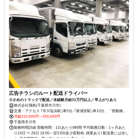
広告チラシのルート配送ドライバー
小さめのトラックで配送／未経験月給31万円以上／早上がりあり
株式会社飛鳥(千葉県市川市)
交通・アクセス ｢市川塩浜駅｣車5分､｢新浦安駅｣車10分、「西船橋
駅」「葛西駅」「浦安駅」車15分
月給310,000円～550,000円
千葉県市川市
勤務時間詳細 実働時間：1日あたり8時間 平均勤務日数：1ヶ月あた
り24日 〜 26日 18:00～翌3:00(多少変動有､残業あり) 配送業には珍し