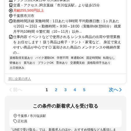
トランコムEX東日本 市川第2事業所
交通・アクセス JR京葉線「市川塩浜駅」より徒歩15分
月給255,500円以上
千葉県市川市
勤務時間詳細 実働時間：1日あたり8時間 平均勤務日数：1ヶ月あた
り20日 〜 23日 ＜勤務時間＞ 9:00～18:00（実働8h/休憩60分） 残業
月平均10時間 ※繁忙期（10～11月）以外...
仕事内容 イベントなどで使用される レンタル商品の出荷や管理業務
を お任せします！ 扱う商品は椅子・テント・家電など、 身近で覚え
やすい商品が中心です◎ 返却された商品の メンテナンスや格納作業
の...
資格取得支援あり
バイク通勤OK
学歴不問
車通勤OK
固定時間制
転勤なし
研修あり
賞与あり
ブランクOK
育休あり
交通費支給
資格取得手当あり
土日祝休み
同じ企業の求人
前へ
次へ
1
2
3
4
5
この条件の新着求人を受け取る
千葉県 / 市川塩浜駅
正社員
「LINEで受け取る」では、新着求人のほか、おすすめ情報なども配信しま