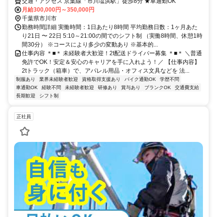
交通・アクセス 京葉線「市川塩浜駅」徒歩8分 ★車通勤OK
月給300,000円～350,000円
千葉県市川市
勤務時間詳細 実働時間：1日あたり8時間 平均勤務日数：1ヶ月あた
り21日 〜 22日 5:10～21:00の間でのシフト制 （実働8時間、休憩1時
間30分） ※コースにより多少の変動あり ※基本的...
仕事内容 ＊■＊ 未経験者大歓迎！2t配送ドライバー募集 ＊■＊ ＼普通
免許でOK！安定＆安心のキャリアを手に入れよう！／ 【仕事内容】
2tトラック（箱車）で、アパレル用品・オフィス文具などを 法...
制服あり
業界未経験者歓迎
資格取得支援あり
バイク通勤OK
学歴不問
車通勤OK
経験不問
未経験者歓迎
研修あり
賞与あり
ブランクOK
交通費支給
長期歓迎
シフト制
正社員