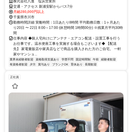
株式会社八進 塩浜営業所
交通・アクセス 新浦安駅からバス7分
月給280,000円以上
千葉県市川市
勤務時間詳細 実働時間：1日あたり8時間 平均勤務日数：1ヶ月あた
り20日 〜 22日 8:00～17:00 (休憩時間 1時間00分) ※残業月平均30時
間
仕事内容 ◆個人宅向けにアンテナ・エアコン配送・設置工事を行う
お仕事です。温水便座工事を実施する場合もございます◆ 【配送
先】 家電量販店や家具店などで商品を購入された方のご自宅。 一軒
家やマンショ...
業界未経験者歓迎
資格取得支援あり
学歴不問
固定時間制
午前
経験者歓迎
有資格者歓迎
夕方
賞与あり
ブランクOK
育休あり
長期歓迎
正社員