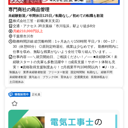
専門商社の商品管理
未経験歓迎／年間休日125日／転勤なし／初めての転職も歓迎
株式会社三笠・鋲螺(東京支店)
交通・アクセス JR京葉線「市川塩浜」駅より徒歩8分
月給210,000円以上
千葉県市川市
勤務時間詳細 総労働時間：1ヶ月あたり150時間 平日／9：00～17：
30（休憩60分） ◎原則定時退社、残業は少なめです。 勤務時間内に
仕事を収め、無駄な残業がないよう全社で取り組んでいます。...
仕事内容 ──＼就労開始日、ご相談ください！／── ■未経験OK！未
経験スタートの先輩も多数活躍中！ □成長支援！サポート体制も充
実！ ■資格取得支援制度あり！ □月残業平均10時間以内！ ■U・Iタ...
制服あり
業界未経験者歓迎
フリーター歓迎
固定時間制
転勤なし
経験不問
未経験者歓迎
賞与あり
ブランクOK
育休あり
交通費支給
長期休暇あり
土日祝休み
正社員