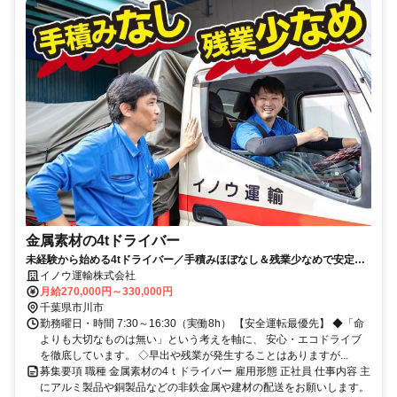
金属素材の4tドライバー
未経験から始める4tドライバー／手積みほぼなし＆残業少なめで安定生
活
イノウ運輸株式会社
月給270,000円～330,000円
千葉県市川市
勤務曜日・時間 7:30～16:30（実働8h） 【安全運転最優先】 ◆「命
よりも大切なものは無い」という考えを軸に、 安心・エコドライブ
を徹底しています。 ◇早出や残業が発生することはありますが...
募集要項 職種 金属素材の4ｔドライバー 雇用形態 正社員 仕事内容 主
にアルミ製品や銅製品などの非鉄金属や建材の配送をお願いします。