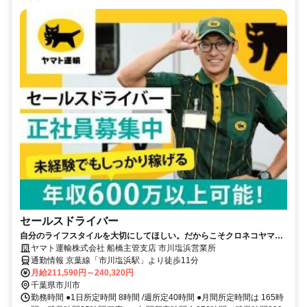
セールスドライバー
自分のライフスタイルを大切にしてほしい。だからこそクロネコヤマト
は収入も休日も充実
ヤマト運輸株式会社 船橋主管支店 市川塩浜営業所
通勤情報 京葉線「市川塩浜駅」より徒歩11分
月給211,590円～240,320円
千葉県市川市
勤務時間 ●1日所定時間 8時間 /週所定40時間 ●月間所定時間は 165時