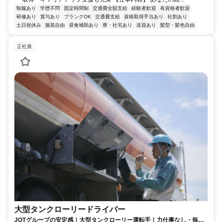
制服あり
学歴不問
固定時間制
交通費全額支給
経験者歓迎
有資格者歓迎
研修あり
賞与あり
ブランクOK
交通費支給
資格取得手当あり
社割あり
土日祝休み
服装自由
昼食補助あり
寮・社宅あり
送迎あり
髪型・髪色自由
正社員
大型タンクローリードライバー
JOTグループの安定感｜大型タンクローリー運転手｜力仕事なし・毎日