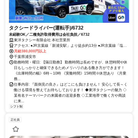
タクシードライバー(運転手)/6732
未経験OK／二種免許取得費用は会社負担／6732
東洋タクシー有限会社 本社営業所
アクセス: ●JR京葉線「新浦安駅」より徒歩約13分 ●JR京葉線「塩浜
駅」より徒歩15分 ●JR京葉線「市川塩浜駅」より徒歩約15分
月給380,000円以上
千葉県浦安市
勤務時間・曜日: 【隔日勤務】 勤務時間は長めですが、休憩時間や休
日もしっかりと確保できるためメリハリのある働き方ができます！
《出庫時間の幅》6時～10時 《実働時間》15時間※休憩あり 《月乗
務...
仕事内容: 『面倒見の良さ』はどこにも負けません！ 安心して長～く
働ける環境を整えてお待ちしております！ ◆東洋タクシーの魅力 ◇
某有名テーマパークの来園者の送迎多数 ◇工業地帯で働く方や商談
に来...
シフト制
正社員