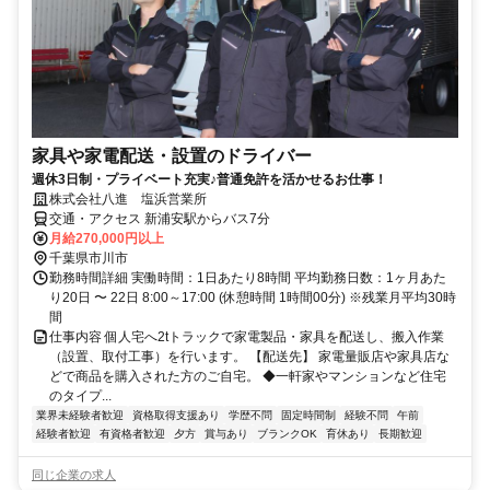
家具や家電配送・設置のドライバー
週休3日制・プライベート充実♪普通免許を活かせるお仕事！
株式会社八進 塩浜営業所
交通・アクセス 新浦安駅からバス7分
月給270,000円以上
千葉県市川市
勤務時間詳細 実働時間：1日あたり8時間 平均勤務日数：1ヶ月あた
り20日 〜 22日 8:00～17:00 (休憩時間 1時間00分) ※残業月平均30時
間
仕事内容 個人宅へ2tトラックで家電製品・家具を配送し、搬入作業
（設置、取付工事）を行います。 【配送先】 家電量販店や家具店な
どで商品を購入された方のご自宅。 ◆一軒家やマンションなど住宅
のタイプ...
業界未経験者歓迎
資格取得支援あり
学歴不問
固定時間制
経験不問
午前
経験者歓迎
有資格者歓迎
夕方
賞与あり
ブランクOK
育休あり
長期歓迎
同じ企業の求人