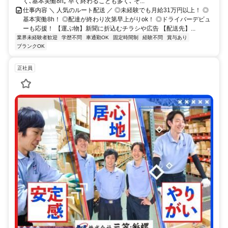
く､基本実働8h｡ 早く終わることも多く､ そ...
仕事内容 ＼ 人気のルート配送 ／ ◎未経験でも月給31万円以上！ ◎
基本実働8h！ ◎配達が終わり次第早上がりok！ ◎ドライバーデビュ
ーも応援！ 【運ぶ物】新聞に折込むチラシや広告 【配送先】...
業界未経験者歓迎
学歴不問
車通勤OK
固定時間制
経験不問
賞与あり
ブランクOK
正社員