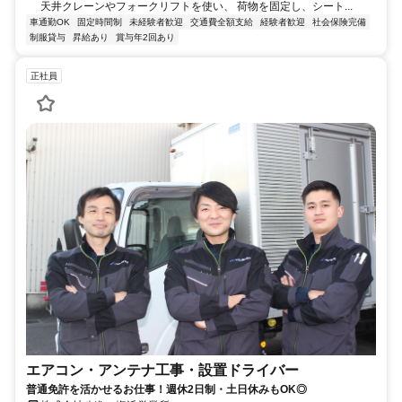
天井クレーンやフォークリフトを使い、 荷物を固定し、シート...
車通勤OK
固定時間制
未経験者歓迎
交通費全額支給
経験者歓迎
社会保険完備
制服貸与
昇給あり
賞与年2回あり
正社員
エアコン・アンテナ工事・設置ドライバー
普通免許を活かせるお仕事！週休2日制・土日休みもOK◎