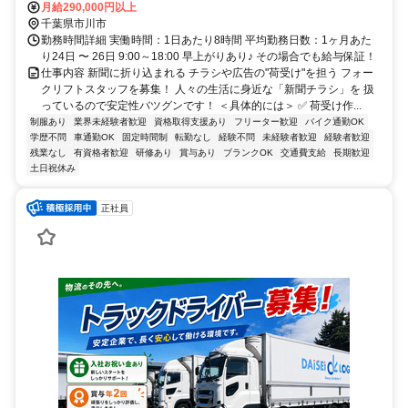
駅」「葛西駅」「浦安駅」車15分
月給290,000円以上
千葉県市川市
勤務時間詳細 実働時間：1日あたり8時間 平均勤務日数：1ヶ月あた
り24日 〜 26日 9:00～18:00 早上がりあり♪ その場合でも給与保証！
仕事内容 新聞に折り込まれる チラシや広告の"荷受け"を担う フォー
クリフトスタッフを募集！ 人々の生活に身近な「新聞チラシ」を 扱
っているので安定性バツグンです！ ＜具体的には＞ ✅ 荷受け作...
制服あり
業界未経験者歓迎
資格取得支援あり
フリーター歓迎
バイク通勤OK
学歴不問
車通勤OK
固定時間制
転勤なし
経験不問
未経験者歓迎
経験者歓迎
残業なし
有資格者歓迎
研修あり
賞与あり
ブランクOK
交通費支給
長期歓迎
土日祝休み
正社員