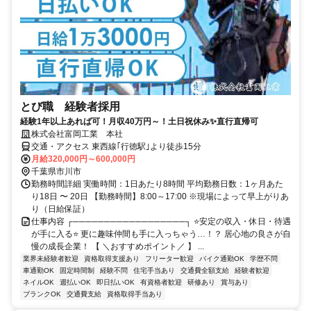
とび職 経験者採用
経験1年以上あれば可！月収40万円～！土日祝休み✨直行直帰可
株式会社富岡工業 本社
交通・アクセス 東西線｢行徳駅｣より徒歩15分
月給320,000円～600,000円
千葉県市川市
勤務時間詳細 実働時間：1日あたり8時間 平均勤務日数：1ヶ月あた
り18日 〜 20日 【勤務時間】8:00～17:00 ※現場によって早上がりあ
り（日給保証）
仕事内容 ┌──────────────────┐ ⭐安定の収入・休日・待遇
が手に入る⭐ 更に趣味仲間も手に入っちゃう…！？ 居心地の良さが自
慢の成長企業！ 【 ＼おすすめポイント／ 】 ...
業界未経験者歓迎
資格取得支援あり
フリーター歓迎
バイク通勤OK
学歴不問
車通勤OK
固定時間制
経験不問
住宅手当あり
交通費全額支給
経験者歓迎
ネイルOK
週払いOK
即日払いOK
有資格者歓迎
研修あり
賞与あり
ブランクOK
交通費支給
資格取得手当あり