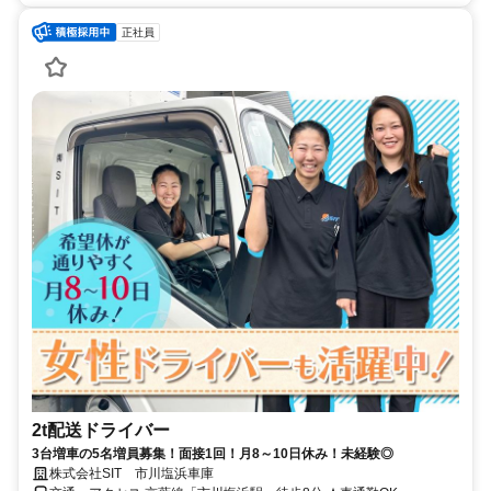
正社員
2t配送ドライバー
3台増車の5名増員募集！面接1回！月8～10日休み！未経験◎
株式会社SIT 市川塩浜車庫