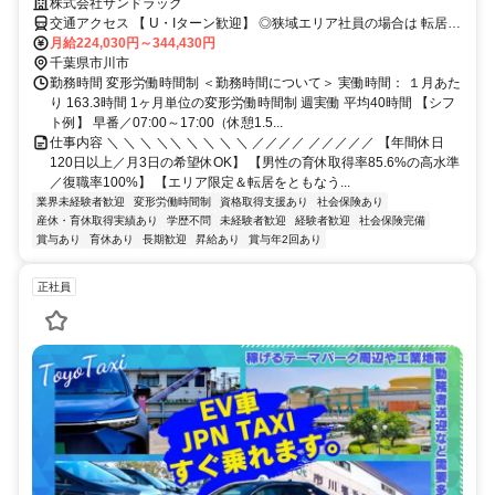
マなし／年収例32歳SV816万円／販促企画～商品管理など店舗運営がメ
株式会社サンドラッグ
インの仕事
交通アクセス 【 U・Iターン歓迎】 ◎狭域エリア社員の場合は 転居を
伴う転勤はありません。 ◎マイカー通勤OK
月給224,030円～344,430円
千葉県市川市
勤務時間 変形労働時間制 ＜勤務時間について＞ 実働時間： １月あた
り 163.3時間 1ヶ月単位の変形労働時間制 週実働 平均40時間 【シフ
ト例】 早番／07:00～17:00（休憩1.5...
仕事内容 ＼ ＼ ＼ ＼＼ ＼ ＼ ＼ ＼ ／／／／ ／／／／／ 【年間休日
120日以上／月3日の希望休OK】 【男性の育休取得率85.6%の高水準
／復職率100%】 【エリア限定＆転居をともなう...
業界未経験者歓迎
変形労働時間制
資格取得支援あり
社会保険あり
産休・育休取得実績あり
学歴不問
未経験者歓迎
経験者歓迎
社会保険完備
賞与あり
育休あり
長期歓迎
昇給あり
賞与年2回あり
正社員