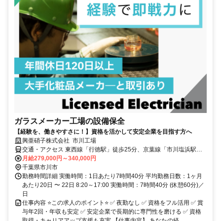
ガラスメーカー工場の設備保全
【経験を、働きやすさに！】資格を活かして安定企業を目指す方へ
興亜硝子株式会社 市川工場
交通・アクセス 東西線「行徳駅」徒歩25分、京葉線「市川塩浜駅」
徒歩1４分
月給279,000円～340,000円
千葉県市川市
勤務時間詳細 実働時間：1日あたり7時間40分 平均勤務日数：1ヶ月
あたり20日 〜 22日 8:20～17:00 実働時間：7時間40分 (休憩60分)／
日
仕事内容 ⭐この求人のポイント⭐ ✅ 夜勤なし ✅ 資格をフル活用 ✅ 賞
与年2回・年収も安定 ✅ 安定企業で長期的に専門性を磨ける ✅ 資格
取得・キャリアアップ支援も充実 【仕事内容】 あなたの経...