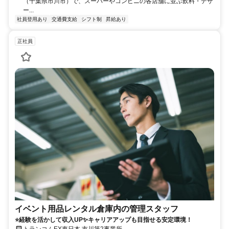
（千葉県市川市）で、スーパーやコンビニの各店舗に並ぶ飲料・デザ
ー...
社員登用あり
交通費支給
シフト制
昇給あり
正社員
イベント用品レンタル倉庫内の管理スタッフ
⭐経験を活かして収入UP✨キャリアアップも目指せる安定環境！