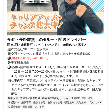
夜勤・長距離無しの4tルート配送ドライバー
面接1回／未経験可！2tからもOK／月8～10日休み／高収入
株式会社SIT 市川塩浜車庫
交通・アクセス 京葉線「市川塩浜駅」徒歩8分 ★車通勤OK
月給350,000円～400,000円
千葉県市川市
勤務時間詳細 実働時間：1日あたり8時間 平均勤務日数：1ヶ月あた
り21日 〜 22日 7:00〜21:00の間でのシフト制 実働8時間／休憩1時間
30分 ※担当コースにより多少変動があります。 ※...
仕事内容 ＼事業拡大に伴うドライバー増員募集！希望休もキャリア
アップも叶えやすい職場です／ 4tドライバー経験者はもちろん、2tか
らステップアップしたい方も歓迎します。 法人配送中心で、個人宅
配送・...
制服あり
業界未経験者歓迎
資格取得支援あり
バイク通勤OK
学歴不問
車通勤OK
経験不問
経験者歓迎
有資格者歓迎
研修あり
賞与あり
ブランクOK
交通費支給
長期歓迎
シフト制