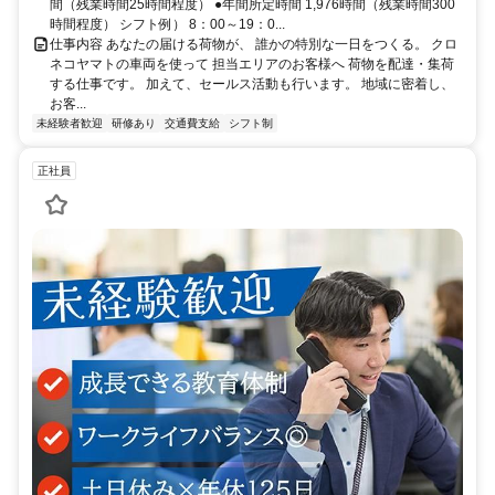
間（残業時間25時間程度） ●年間所定時間 1,976時間（残業時間300
時間程度） シフト例） 8：00～19：0...
仕事内容 あなたの届ける荷物が、 誰かの特別な一日をつくる。 クロ
ネコヤマトの車両を使って 担当エリアのお客様へ 荷物を配達・集荷
する仕事です。 加えて、セールス活動も行います。 地域に密着し、
お客...
未経験者歓迎
研修あり
交通費支給
シフト制
正社員