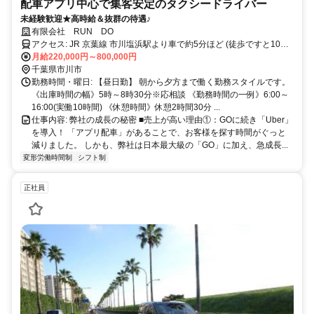
配車アプリ中心で集客安定のタクシードライバー
未経験歓迎★高時給＆抜群の待遇♪
有限会社 RUN DO
アクセス: JR 京葉線 市川塩浜駅より車で約5分ほど (徒歩ですと10分
ほど)
月給220,000円～800,000円
千葉県市川市
勤務時間・曜日: 【昼日勤】 朝から夕方まで働く勤務スタイルです。
《出庫時間の幅》5時～8時30分※応相談 《勤務時間の一例》6:00～
16:00(実働10時間) 《休憩時間》休憩2時間30分 ...
仕事内容: 弊社の成長の秘密 ■売上が高い理由①：GOに続き「Uber」
を導入！ 「アプリ配車」があることで、お客様を探す時間がぐっと
減りました。 しかも、弊社は日本最大級の「GO」に加え、急成長...
変形労働時間制
シフト制
正社員