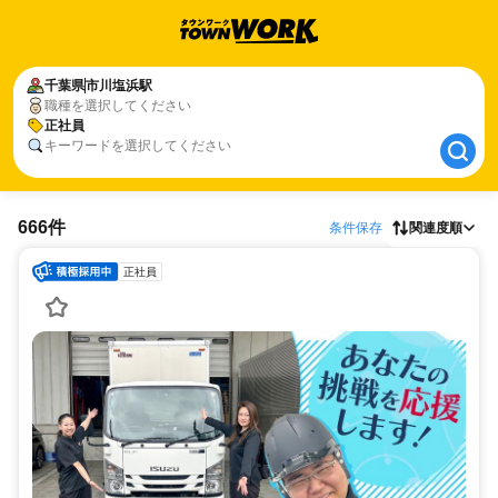
千葉県
千葉県
市川塩浜駅
市川塩浜駅
職種を選択してください
正社員
正社員
キーワードを選択してください
666件
条件保存
関連度順
正社員