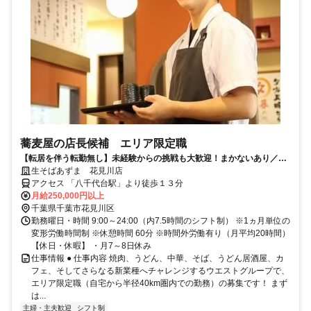
蕎麦屋の店長候補 エリア限定職
【転居を伴う転勤無し】未経験からの挑戦も大歓迎！まかないあり／お
休みもしっかりとれます◎
生そばあずま 花見川店
アクセス 「八千代台駅」より徒歩１３分
月給250,000円以上
千葉県千葉市花見川区
勤務曜日・時間 9:00～24:00（内7.5時間のシフト制） ※1ヵ月単位の
変形労働時間制 ※休憩時間 60分 ※時間外労働有り（月平均20時間）
【休日・休暇】 ・月7～8日休み
仕事情報 ● 仕事内容 焼肉、うどん、中華、そば、うどん居酒屋、カ
フェ、そしてさらなる新業種へチャレンジするウエストグループで、
エリア限定職（自宅から半径40km圏内での勤務）の募集です！ まず
は...
主婦・主夫歓迎
シフト制