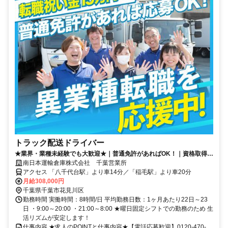
トラック配送ドライバー
★業界・業種未経験でも大歓迎★｜普通免許があればOK！｜資格取得支
援制度あり｜有休消化率100％｜完全週休2日制｜転職祝い金15万円＋月
南日本運輸倉庫株式会社 千葉営業所
給30.8万円｜1日2便
アクセス 「八千代台駅」より車14分／「稲毛駅」より車20分
月給308,000円
千葉県千葉市花見川区
勤務時間 実働時間：8時間/日 平均勤務日数：1ヶ月あたり22日～23
日 ・9:00～20:00 ・21:00～8:00 ★曜日固定シフトでの勤務のため 生
活リズムが安定します！
仕事内容 ★求人のPOINTと仕事内容★【電話応募歓迎】0120-470-