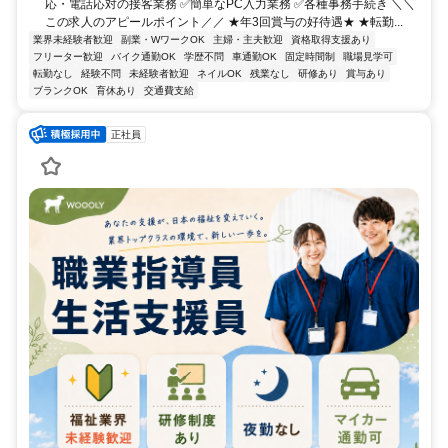
応・電話応対の接客業務 ✅簡単なPC入力業務 ✅各種事務手続き ＼＼
この求人のアピールポイント／／ ★年3回賞与の好待遇★ ★転勤...
業界未経験者歓迎
副業・WワークOK
主婦・主夫歓迎
資格取得支援あり
フリーター歓迎
バイク通勤OK
学歴不問
車通勤OK
固定時間制
職場見学可
転勤なし
経験不問
未経験者歓迎
ネイルOK
残業なし
研修あり
賞与あり
ブランクOK
育休あり
交通費支給
正社員