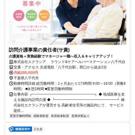
訪問介護事業の責任者(サ責)
介護資格＋実務経験でマネージャー職へ収入＆キャリアアップ！
株式会社エクラシア ラウンド&ケアヘルパーステーション八千代台
交通・アクセス 京成電鉄「八千代台駅」西口から徒歩2分
月給280,000円
千葉県八千代市
勤務時間詳細 総労働時間：1ヶ月あたり173時間 9:00～18:00（実働8
時間） ■休憩1時間 ■変形労働時間制
仕事内容 ┏━━━━━━━━━━━━━━━━━┓ ◆ 地域医療を支
える施設内訪問介護 ◆ ┗━━━━━━━━━━━━━━━━━┛ 株
式会社エクラシアが運営する 高齢者住宅等の施設内にて、 サービス
提供...
変形労働時間制
経験者歓迎
有資格者歓迎
長期休暇あり
正社員