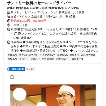
サントリー飲料のセールスドライバー
営業の面白さあり◇年休121日◇完全週休2日◇ノルマ無
サントリービバレッジソリューション株式会社 八千代支
店/CSSE084
交通・アクセス 京成本線「八千代台」駅、車で5分
月給281,391円～362,986円
千葉県八千代市
勤務時間詳細 総労働時間：1ヶ月あたり158時間 *【勤務時間】* 9:00
～17:45 フレックスタイム制（コアタイム11～15時） ※上記時間内
で実働7時間45分
仕事内容 ◆接客経験を活かせる営業型配送 ◆AIデータで売場を作る
面白さ ◆年間休日121日で私生活充実 ◆20〜30代前半の若手も多数
活躍中 ◆未経験歓迎・普通免許だけで応募OK ◆フレックス制でワ...
制服あり
業界未経験者歓迎
バイク通勤OK
車通勤OK
経験不問
未経験者歓迎
研修あり
賞与あり
育休あり
交通費支給
長期休暇あり
履歴書不要
正社員