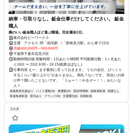
納車・引取りなし。鈑金仕事だけしてください。 鈑金
職人
腕のいい鈑金職人ほど喜ぶ職場。完全週休2日。
株式会社ビーワークス
交通・アクセス JR「稲毛駅」/「新検見川駅」から車で15分
月給400,000円～600,000円
千葉県千葉市花見川区
勤務時間詳細 実働時間：1日あたり8時間 平均勤務日数：1ヶ月あた
り18日 〜 23日 9:00～19:15(残業ほぼなし)
仕事内容 えー、まず最初に言っておきます。 うちの会社、びっくり
するくらい“盛り上がり”がありません。 朝礼？ないです。 気合いの掛
け声？聞いたことないです。 「うぉー！！やるぞー！！」みたいな
人？...
資格取得支援あり
バイク通勤OK
車通勤OK
固定時間制
経験者歓迎
残業なし
有資格者歓迎
賞与あり
ブランクOK
交通費支給
長期歓迎
正社員