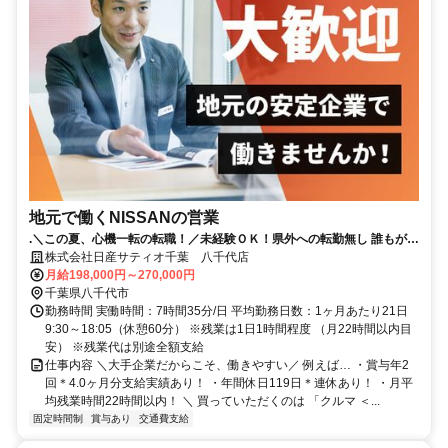
地元で働くNISSANの営業
.＼この夏、心機一転の転職！／未経験ＯＫ！県外への転勤無し 誰もが知
る安心な会社！年間休日119日│賞与4か月分（昨年実績）
株式会社日産サティオ千葉 八千代店
月給198,000円～270,000円
千葉県八千代市
勤務時間 実働時間：7時間35分/日 平均勤務日数：1ヶ月あたり21日
9:30～18:05（休憩60分） ※残業は1日1時間程度 （月22時間以内目
安） ※残業代は別途全額支給
仕事内容 ＼大手企業だからこそ、働きやすい／ 例えば… ・賞与年2
回＊4.0ヶ月分支給実績あり！ ・年間休日119日＊連休あり！ ・月平
均残業時間22時間以内！ ＼ 買っていただくのは 「クルマ ＜...
固定時間制
賞与あり
交通費支給