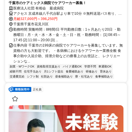
千葉市のケアミックス病院でケアワーカー募集！
医療法人社団 有相会 最成病院
アクセス 京成本線八千代台駅より車で10分 ※無料送迎バス有り、車
通勤可能
月給327,000円～396,250円
千葉県千葉市花見川区
勤務時間 実働時間：8時間/日 平均勤務日数：1ヶ月あたり20日 ・勤
務曜日：月・火・水・木・金・土・日・祝 ・勤務時間： [1] 08:45～
17:45 [2] 11:00～20:00 [3] ...
仕事内容 千葉市の199床の病院でケアワーカーを募集しています。無
資格の方も大歓迎です。 ・各病棟におけるケアワーカー業務全般 食
事介助や入浴介助、排泄介助などの療養上のお世話と、 レクリエー
ションな...
副業・WワークOK
資格取得支援あり
バイク通勤OK
学歴不問
車通勤OK
経験不問
住宅手当あり
月1シフト提出
食費補助あり
研修あり
育休あり
交通費支給
シフト制
社割あり
昼食補助あり
寮・社宅あり
食事補助あり
正社員