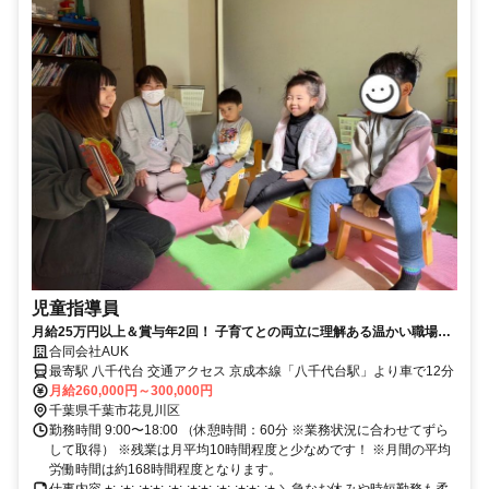
児童指導員
月給25万円以上＆賞与年2回！ 子育てとの両立に理解ある温かい職場で
す
合同会社AUK
最寄駅 八千代台 交通アクセス 京成本線「八千代台駅」より車で12分
月給260,000円～300,000円
千葉県千葉市花見川区
勤務時間 9:00〜18:00 （休憩時間：60分 ※業務状況に合わせてずら
して取得） ※残業は月平均10時間程度と少なめです！ ※月間の平均
労働時間は約168時間程度となります。