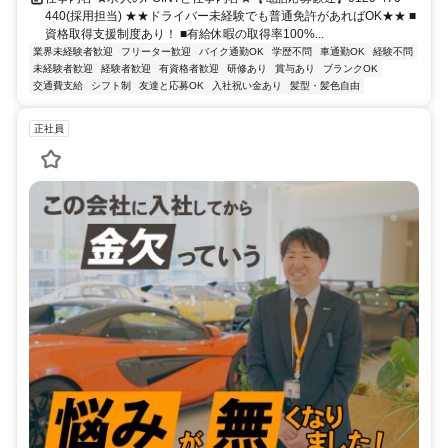
440(採用担当) ★★ドライバー未経験でも普通免許があればOK★★ ■
資格取得支援制度あり！ ■有給休暇の取得率100%...
業界未経験者歓迎
フリーター歓迎
バイク通勤OK
学歴不問
車通勤OK
経験不問
未経験者歓迎
経験者歓迎
有資格者歓迎
研修あり
賞与あり
ブランクOK
交通費支給
シフト制
友達と応募OK
入社祝い金あり
髪型・髪色自由
正社員