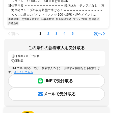
ルタイム：7：00～20：00 ※直行直帰OK
仕事内容 ＝＝＝＝＝＝＝＝＝＝＝＝＝ 飛び込み・テレアポなし！ 東
海住宅グループの安定基盤で働ける！ ＝＝＝＝＝＝＝＝＝＝＝＝＝
＼＼この求人のポイント！／／ ✅ 100％反響・紹介メイン！...
車通勤OK
交通費全額支給
経験者歓迎
社会保険完備
ブランクOK
育休あり
昇給あり
前へ
次へ
1
2
3
4
5
この条件の新着求人を受け取る
千葉県 / 八千代台駅
正社員
「LINEで受け取る」では、新着求人のほか、おすすめ情報なども配信しま
す。
詳しくはこちら
LINEで受け取る
メールで受け取る