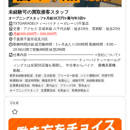
未経験可の買取接客スタッフ
オープニングスタッフ✨月給38万円✨賞与年3回✨
TXTGARAGE(ティーバイティーガレージ)千葉店
交通・アクセス 京成本線 八千代台駅：徒歩19分、実籾駅：徒歩23分
月給300,000円～500,000円
千葉県千葉市花見川区
勤務時間詳細 総労働時間：1ヶ月あたり160時間 勤務時間：8:00～
20:00の間で実働8時間 休憩2時間
仕事内容 ━━━━━━━━━━━━━━━━━━━ ⭐当社について⭐
━━━V━━━━━━━━━━━━━━━ ティーバイティーホールデ
ィングスは全国56店舗を展開し、中古車からバイク、 農機具重機、
船舶...
業界未経験者歓迎
主婦・主夫歓迎
フリーター歓迎
バイク通勤OK
学歴不問
車通勤OK
固定時間制
職場見学可
転勤なし
経験不問
未経験者歓迎
交通費全額支給
研修あり
賞与あり
ブランクOK
育休あり
オープニングスタッフ
交通費支給
社割あり
長期休暇あり
正社員