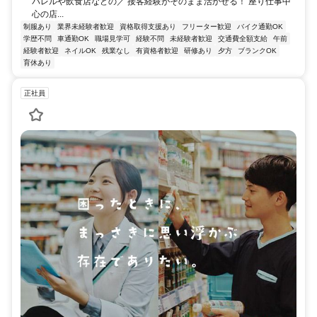
パレルや飲食店などの／ 接客経験がそのまま活かせる！ 座り仕事中
心の店...
制服あり
業界未経験者歓迎
資格取得支援あり
フリーター歓迎
バイク通勤OK
学歴不問
車通勤OK
職場見学可
経験不問
未経験者歓迎
交通費全額支給
午前
経験者歓迎
ネイルOK
残業なし
有資格者歓迎
研修あり
夕方
ブランクOK
育休あり
正社員