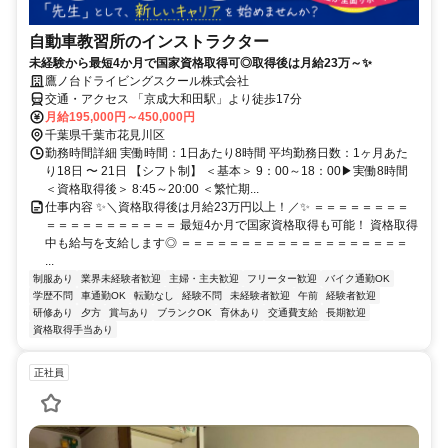
自動車教習所のインストラクター
未経験から最短4か月で国家資格取得可◎取得後は月給23万～✨
鷹ノ台ドライビングスクール株式会社
交通・アクセス 「京成大和田駅」より徒歩17分
月給195,000円～450,000円
千葉県千葉市花見川区
勤務時間詳細 実働時間：1日あたり8時間 平均勤務日数：1ヶ月あた
り18日 〜 21日 【シフト制】 ＜基本＞ 9：00～18：00▶実働8時間
＜資格取得後＞ 8:45～20:00 ＜繁忙期...
仕事内容 ✨＼資格取得後は月給23万円以上！／✨ ＝＝＝＝＝＝＝＝
＝＝＝＝＝＝＝＝＝＝＝ 最短4か月で国家資格取得も可能！ 資格取得
中も給与を支給します◎ ＝＝＝＝＝＝＝＝＝＝＝＝＝＝＝＝＝＝＝
...
制服あり
業界未経験者歓迎
主婦・主夫歓迎
フリーター歓迎
バイク通勤OK
学歴不問
車通勤OK
転勤なし
経験不問
未経験者歓迎
午前
経験者歓迎
研修あり
夕方
賞与あり
ブランクOK
育休あり
交通費支給
長期歓迎
資格取得手当あり
正社員