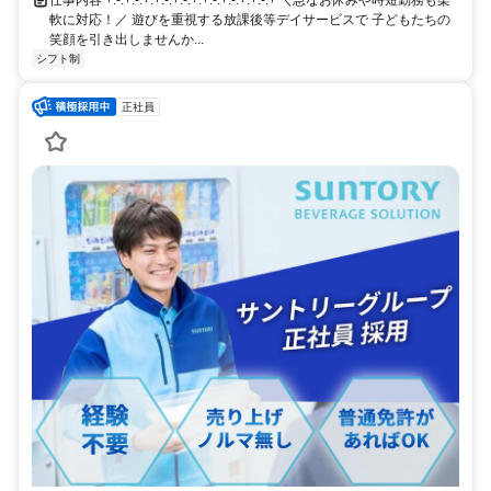
仕事内容 +:-:+:-:+:+:-:+:-:+:+:-:+:-:+:+:-:+ ＼急なお休みや時短勤務も柔
軟に対応！／ 遊びを重視する放課後等デイサービスで 子どもたちの
笑顔を引き出しませんか...
シフト制
正社員