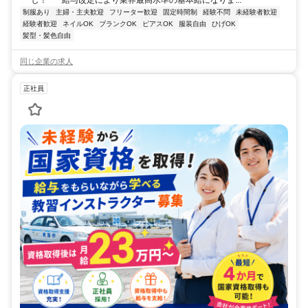
制服あり
主婦・主夫歓迎
フリーター歓迎
固定時間制
経験不問
未経験者歓迎
経験者歓迎
ネイルOK
ブランクOK
ピアスOK
服装自由
ひげOK
髪型・髪色自由
同じ企業の求人
正社員