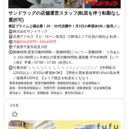
サンドラッグの店舗運営スタッフ(転居を伴う転勤なし
選択可)
東証プライム上場企業！20・30代活躍中！月3日の希望休OK／販売ノル
マなし／年収例32歳SV816万円／販促企画～商品管理など店舗運営がメ
株式会社サンドラッグ
インの仕事
交通アクセス 【 U・Iターン歓迎】 ◎狭域エリア社員の場合は 転居を
伴う転勤はありません。 ◎マイカー通勤OK
月給224,030円～344,430円
千葉県千葉市花見川区
勤務時間 変形労働時間制 ＜勤務時間について＞ 実働時間： １月あた
り 163.3時間 1ヶ月単位の変形労働時間制 週実働 平均40時間 【シフ
ト例】 早番／07:00～17:00（休憩1.5...
仕事内容 ＼ ＼ ＼ ＼＼ ＼ ＼ ＼ ＼ ／／／／ ／／／／／ 【年間休日
120日以上／月3日の希望休OK】 【男性の育休取得率85.6%の高水準
／復職率100%】 【エリア限定＆転居をともなう...
業界未経験者歓迎
変形労働時間制
資格取得支援あり
社会保険あり
産休・育休取得実績あり
学歴不問
未経験者歓迎
経験者歓迎
社会保険完備
賞与あり
育休あり
長期歓迎
昇給あり
賞与年2回あり
正社員