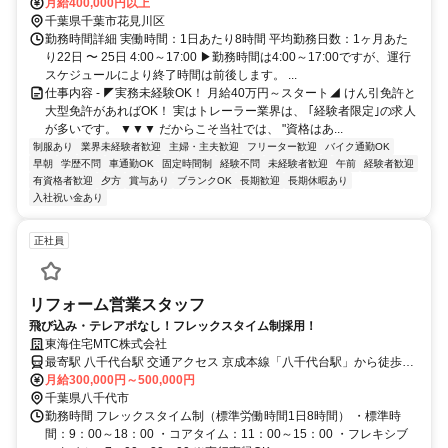
月給400,000円以上
千葉県千葉市花見川区
勤務時間詳細 実働時間：1日あたり8時間 平均勤務日数：1ヶ月あた
り22日 〜 25日 4:00～17:00 ▶勤務時間は4:00～17:00ですが、運行
スケジュールにより終了時間は前後します。 ...
仕事内容 - ◤実務未経験OK！ 月給40万円～スタート◢ けん引免許と
大型免許があればOK！ 実はトレーラー業界は、 ｢経験者限定｣の求人
が多いです。 ▼▼▼ だからこそ当社では、 "資格はあ...
制服あり
業界未経験者歓迎
主婦・主夫歓迎
フリーター歓迎
バイク通勤OK
早朝
学歴不問
車通勤OK
固定時間制
経験不問
未経験者歓迎
午前
経験者歓迎
有資格者歓迎
夕方
賞与あり
ブランクOK
長期歓迎
長期休暇あり
入社祝い金あり
正社員
リフォーム営業スタッフ
飛び込み・テレアポなし！フレックスタイム制採用！
東海住宅MTC株式会社
最寄駅 八千代台駅 交通アクセス 京成本線「八千代台駅」から徒歩3
分
月給300,000円～500,000円
千葉県八千代市
勤務時間 フレックスタイム制（標準労働時間1日8時間） ・標準時
間：9：00～18：00 ・コアタイム：11：00～15：00 ・フレキシブ