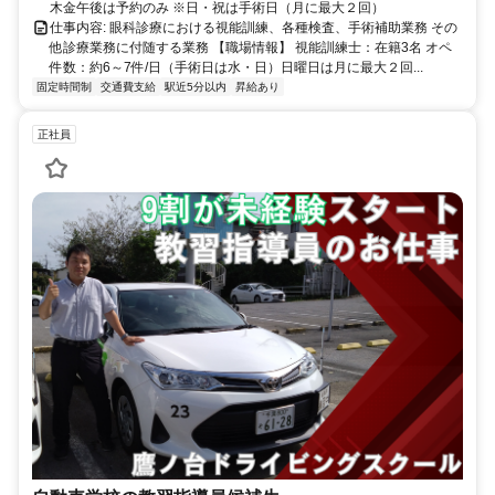
木金午後は予約のみ ※日・祝は手術日（月に最大２回）
仕事内容: 眼科診療における視能訓練、各種検査、手術補助業務 その
他診療業務に付随する業務 【職場情報】 視能訓練士：在籍3名 オペ
件数：約6～7件/日（手術日は水・日）日曜日は月に最大２回...
固定時間制
交通費支給
駅近5分以内
昇給あり
正社員