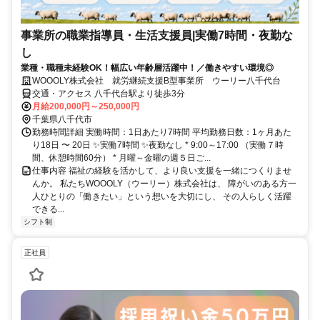
事業所の職業指導員・生活支援員|実働7時間・夜勤な
し
業種・職種未経験OK！幅広い年齢層活躍中！／働きやすい環境◎
WOOOLY株式会社 就労継続支援B型事業所 ウーリー八千代台
交通・アクセス 八千代台駅より徒歩3分
月給200,000円～250,000円
千葉県八千代市
勤務時間詳細 実働時間：1日あたり7時間 平均勤務日数：1ヶ月あた
り18日 〜 20日 ✨実働7時間 ✨夜勤なし * 9:00～17:00 （実働７時
間、休憩時間60分） * 月曜～金曜の週５日ご...
仕事内容 福祉の経験を活かして、より良い支援を一緒につくりませ
んか。 私たちWOOOLY（ウーリー）株式会社は、 障がいのある方一
人ひとりの「働きたい」という想いを大切にし、 その人らしく活躍
できる...
シフト制
正社員