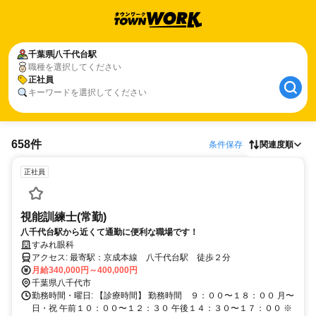
千葉県
八千代台駅
職種を選択してください
正社員
キーワードを選択してください
658件
条件保存
関連度順
正社員
視能訓練士(常勤)
八千代台駅から近くて通勤に便利な職場です！
すみれ眼科
アクセス: 最寄駅：京成本線 八千代台駅 徒歩２分
月給340,000円～400,000円
千葉県八千代市
勤務時間・曜日: 【診療時間】 勤務時間 ９：００〜１８：００ 月〜
日・祝 午前１０：００〜１２：３０ 午後１４：３０〜１７：００ ※