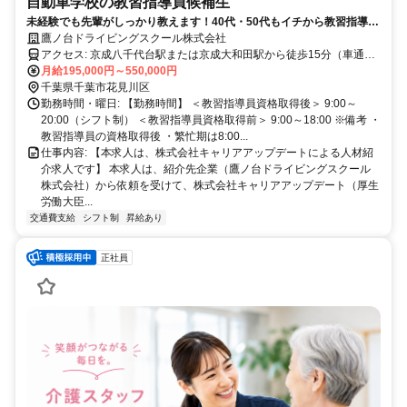
自動車学校の教習指導員候補生
未経験でも先輩がしっかり教えます！40代・50代もイチから教習指導員
となり活躍中
鷹ノ台ドライビングスクール株式会社
アクセス: 京成八千代台駅または京成大和田駅から徒歩15分（車通勤
orバイク通勤可）
月給195,000円～550,000円
千葉県千葉市花見川区
勤務時間・曜日: 【勤務時間】 ＜教習指導員資格取得後＞ 9:00～
20:00（シフト制） ＜教習指導員資格取得前＞ 9:00～18:00 ※備考 ・
教習指導員の資格取得後 ・繁忙期は8:00...
仕事内容: 【本求人は、株式会社キャリアアップデートによる人材紹
介求人です】 本求人は、紹介先企業（鷹ノ台ドライビングスクール
株式会社）から依頼を受けて、株式会社キャリアアップデート（厚生
労働大臣...
交通費支給
シフト制
昇給あり
正社員