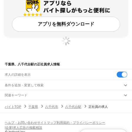
アプリを無料ダウンロード
千葉県、八千代台駅の正社員求人情報
求人の詳細を表示
条件を追加・変更して検索
市区町村を追加・変更
関連キーワード
完全在宅ワーク 全国
シール貼り 在宅
現在地周辺
ガチャガチャ
犬カフェ
千葉県
駅を追加・変更
バイトTOP
千葉県
八千代市
八千代台駅
正社員の求人
千葉県
すべて
千葉市
すべて
職種を追加・変更
JR武蔵野線
中央区
花見川区
稲毛区
若葉区
緑区
美浜区
南流山駅
新松戸駅
新八柱駅
東松戸駅
市川大野駅
船橋法典駅
西船橋駅
飲食・フードサービス
ヘルプ・お問い合わせ
サイトマップ
利用規約・プライバシーポリシー
銚子市
市川市
船橋市
館山市
木更津市
松戸市
野田市
茂原市
成田市
佐倉市
東金市
特徴を追加・変更
飲食・フードサービス
すべて
[企業]求人広告の掲載相談
JR中央・総武線
旭市
習志野市
柏市
勝浦市
市原市
流山市
八千代市
我孫子市
鴨川市
鎌ケ谷市