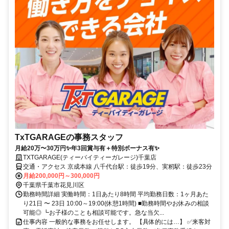
TxTGARAGEの事務スタッフ
月給20万〜30万円✨年3回賞与有＋特別ボーナス有✨
TXTGARAGE(ティーバイティーガレージ)千葉店
交通・アクセス 京成本線 八千代台駅：徒歩19分、実籾駅：徒歩23分
月給200,000円～300,000円
千葉県千葉市花見川区
勤務時間詳細 実働時間：1日あたり8時間 平均勤務日数：1ヶ月あた
り21日 〜 23日 10:00～19:00(休憩1時間) ■勤務時間やお休みの相談
可能◎ ┗お子様のことも相談可能です。急な当欠...
仕事内容 一般的な事務をお任せします。 【具体的には…】 ✅来客対