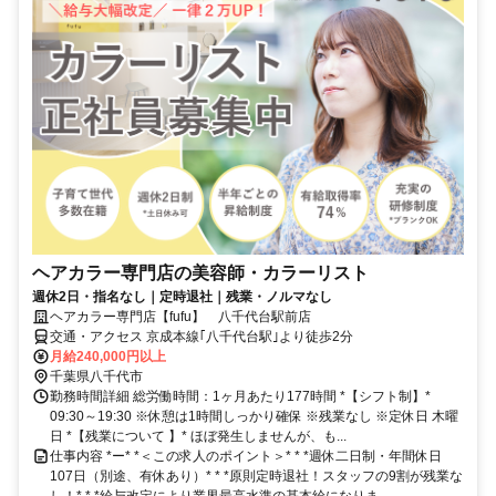
ヘアカラー専門店の美容師・カラーリスト
週休2日・指名なし｜定時退社｜残業・ノルマなし
ヘアカラー専門店【fufu】 八千代台駅前店
交通・アクセス 京成本線｢八千代台駅｣より徒歩2分
月給240,000円以上
千葉県八千代市
勤務時間詳細 総労働時間：1ヶ月あたり177時間 *【シフト制】*
09:30～19:30 ※休憩は1時間しっかり確保 ※残業なし ※定休日 木曜
日 *【残業について 】* ほぼ発生しませんが、も...
仕事内容 *ー* *＜この求人のポイント＞* * *週休二日制・年間休日
107日（別途、有休あり）* * *原則定時退社！スタッフの9割が残業な
し！* * *給与改定により業界最高水準の基本給になりま...