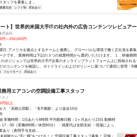
タッフを募集しま...
通費支給
シフト制
昇給あり
ート】世界的米国大手ITの社内外の広告コンテンツレビュアー
n株式会社
00円～250,000円
ト
曜日: アメリカを拠点とするチームと連携し、グローバルな環境で働く正社員を募集
ークです。 業務時間は下記の３つの就業時間から選択いただけます。 １．研修期間中.
 このポジションでは世界的大手IT企業のオンラインプラットフォーム上に投稿され
どのコンテンツを確認し、ガイドラインおよびポリシーに基づいて適切に管理・判断す
制
フルリモート
昇給あり
業務用エアコンの空調設備工事スタッフ
テクノ
00円以上
セス 「高根公団駅」「滝不動駅」より徒歩10分
市
細 実働時間：1日あたり8時間 平均勤務日数：1ヶ月あたり23日 勤務時
～17：00（実働8時間／休憩60分） ・残業代は全額支給 ・現場によっ
あり（夜間手当支給...
＼未経験から“手に職”をつける！／ 空調設備工事スタッフ募集！ 店舗・