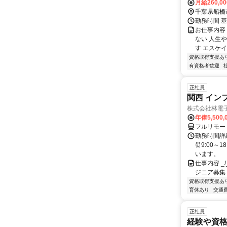
月給260,0
千葉県船橋
勤務時間 基
お仕事内容
ない 人生
す エスケイ
資格取得支援あ
有資格者歓迎
正社員
関西 イン
株式会社林電
年俸5,500,
フルリモー
勤務時間詳細
⏰9:00～
います。
仕事内容 _/_
ジニア募集
資格取得支援あ
育休あり
交通
正社員
経験や資格