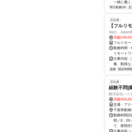
一緒に働くス
即日勤務OK
交
正社員
【フルリモ
Vaco Japa
月給249,0
フルリモー
勤務時間・
リモートワ
仕事内容:
像、動画な
急募
固定時間
正社員
経験不問|
株式会社ハイ
月給300,0
交通・アク
千葉県船橋
勤務時間詳
間／8：00
て、夜間作業
仕事内容 