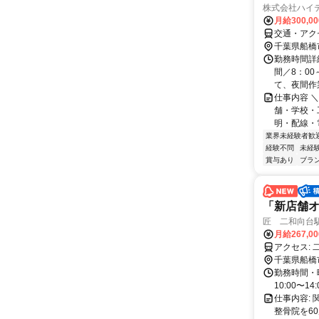
株式会社ハイ
月給300,0
交通・アク
千葉県船橋
勤務時間詳
間／8：00
て、夜間作業
仕事内容 
舗・学校・
明・配線・
業界未経験者歓
経験不問
未経
賞与あり
ブラ
「新店舗オ
匠 二和向台
月給267,0
ア
千葉県船橋
勤務時間・曜
10:00〜14:
仕事内容:
整骨院を60