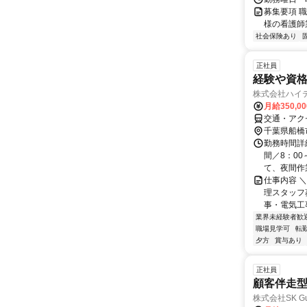
募集要項 職
様の看護師
社会保険あり
正社員
経験や資格
株式会社ハイ
月給350,0
交通・アク
千葉県船橋
勤務時間詳
間／8：00
て、夜間作業
仕事内容 
理スタッフ
事・電気工
業界未経験者歓
職場見学可
転
夕方
賞与あり
正社員
顧客伴走
株式会社SK Gua