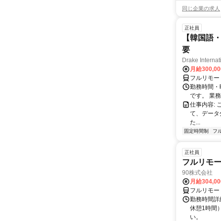
同じ企業の求人
正社員
【韓国語・
要
Drake Internat
月給300,0
フルリモー
勤務時間・
です。 業務
仕事内容:
て、データ
た...
固定時間制
フ
正社員
フルリモ
90株式会社
月給304,0
フルリモー
勤務時間詳
休憩1時間
い。