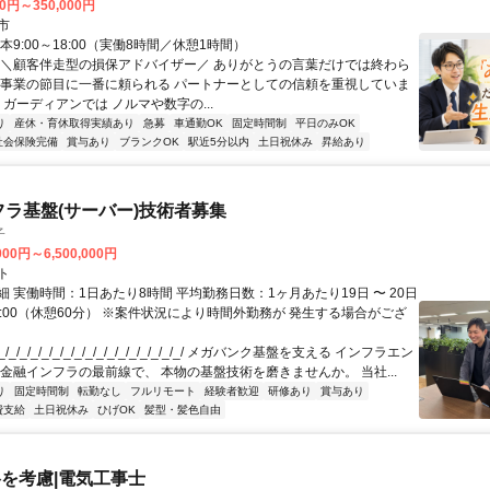
00円～350,000円
市
本9:00～18:00（実働8時間／休憩1時間）
 ＼顧客伴走型の損保アドバイザー／ ありがとうの言葉だけでは終わら
や事業の節目に一番に頼られる パートナーとしての信頼を重視していま
 ガーディアンでは ノルマや数字の...
り
産休・育休取得実績あり
急募
車通勤OK
固定時間制
平日のみOK
社会保険完備
賞与あり
ブランクOK
駅近5分以内
土日祝休み
昇給あり
フラ基盤(サーバー)技術者募集
子
000円～6,500,000円
ト
 実働時間：1日あたり8時間 平均勤務日数：1ヶ月あたり19日 〜 20日
18:00（休憩60分） ※案件状況により時間外勤務が 発生する場合がござ
/_/_/_/_/_/_/_/_/_/_/_/_/_/_/_/_/ メガバンク基盤を支える インフラエン
 金融インフラの最前線で、 本物の基盤技術を磨きませんか。 当社...
り
固定時間制
転勤なし
フルリモート
経験者歓迎
研修あり
賞与あり
費支給
土日祝休み
ひげOK
髪型・髪色自由
を考慮|電気工事士