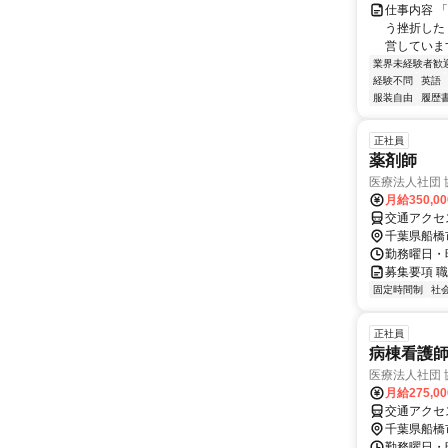
仕事内容 
う挫折したく
営しています
業界未経験者歓
経験不問
英語
服装自由
履歴
正社員
薬剤師
医療法人社団
月給350,0
交通アクセ
千葉県船橋
勤務曜日・時間
募集要項 職
固定時間制
社
正社員
病棟看護
医療法人社団
月給275,0
交通アクセ
千葉県船橋
勤務曜日・時間