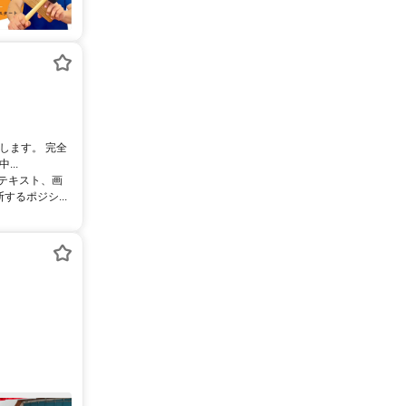
します。 完全
..
るテキスト、画
るポジシ...