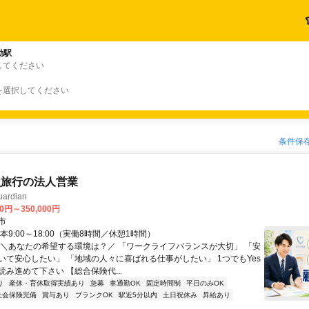
動駅
してください
を選択してください
条件保
員旅行の法人営業
rdian
00円～350,000円
市
本9:00～18:00（実働8時間／休憩1時間）
 ＼あなたの希望する環境は？／ 「ワークライフバランスが大切」 「安
いて安心したい」 「地域の人々に喜ばれる仕事がしたい」 1つでもYes
み進めて下さい 【総合保険代...
り
産休・育休取得実績あり
急募
車通勤OK
固定時間制
平日のみOK
社会保険完備
賞与あり
ブランクOK
駅近5分以内
土日祝休み
昇給あり