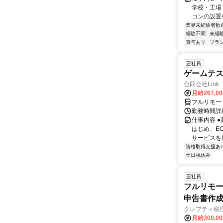
学校・工場
コンの設置
業界未経験者歓
経験不問
未経
賞与あり
ブラ
正社員
ゲームテ
合同会社Link
月給267,0
フルリモー
勤務時間詳細
仕事内容 
はじめ、E
サービスを展
資格取得支援あ
土日祝休み
正社員
フルリモー
申告書作
クレフティ税
月給300,0