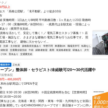
テクノ
00円以上
セス 「高根公団駅」「滝不動駅」より徒歩10分
市
細 実働時間：1日あたり8時間 平均勤務日数：1ヶ月あたり23日 勤務時
～17：00（実働8時間／休憩60分） ・残業代は全額支給 ・現場によっ
あり（夜間手当支給...
＼資格を活かして、安定して働く！／ 電気工事士スタッフ募集！✨ 店
工場・施設など、 さまざまな建物の 電気工事を行うお仕事です。 照
電源工事など、 建物に欠かせないイ...
迎
主婦・主夫歓迎
資格取得支援あり
学歴不問
車通勤OK
職場見学可
転勤なし
験者歓迎
交通費全額支給
午前
経験者歓迎
夜間
有資格者歓迎
研修あり
夕方
ンクOK
育休あり
交通費支給
正社員
ープン」整体師・セラピスト/未経験可/20〜30代活躍中
駅前整体院
00円～400,000円
クセス: 二和向台駅周辺にてOPEN予定
市
日: 9:30~20:30（休憩2時間） ※固定残業時間を含む 【営業時間】
00 16:00〜20:00
 関東をはじめ、北海道・東北・関西 ・東海・中国・九州地方など全国に
店舗 展開しているICHINOSHIKIグループです！ 新店舗オープンに伴い