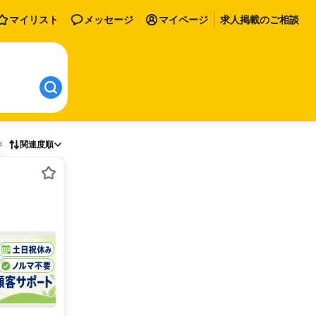
マイリスト
メッセージ
マイページ
求人掲載のご相談
存
関連度順