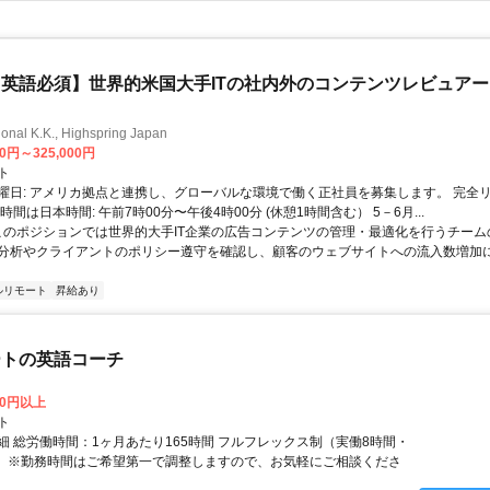
英語必須】世界的米国大手ITの社内外のコンテンツレビュア
ional K.K., Highspring Japan
00円～325,000円
ト
曜日: アメリカ拠点と連携し、グローバルな環境で働く正社員を募集します。 完全
時間は日本時間: 午前7時00分〜午後4時00分 (休憩1時間含む） 5－6月...
 このポジションでは世界的大手IT企業の広告コンテンツの管理・最適化を行うチー
分析やクライアントのポリシー遵守を確認し、顧客のウェブサイトへの流入数増加
ルリモート
昇給あり
ートの英語コーチ
00円以上
ト
細 総労働時間：1ヶ月あたり165時間 フルフレックス制（実働8時間・
） ※勤務時間はご希望第一で調整しますので、お気軽にご相談くださ