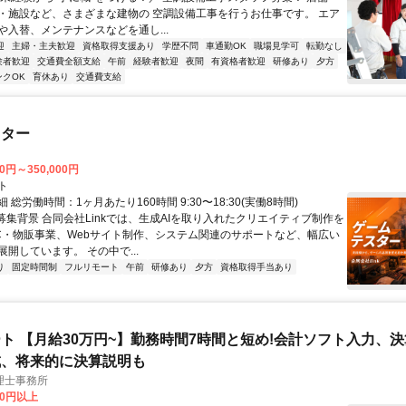
・施設など、さまざまな建物の 空調設備工事を行うお仕事です。 エア
や入替、メンテナンスなどを通し...
迎
主婦・主夫歓迎
資格取得支援あり
学歴不問
車通勤OK
職場見学可
転勤なし
験者歓迎
交通費全額支給
午前
経験者歓迎
夜間
有資格者歓迎
研修あり
夕方
ンクOK
育休あり
交通費支給
スター
00円～350,000円
ト
 総労働時間：1ヶ月あたり160時間 9:30〜18:30(実働8時間)
●募集背景 合同会社Linkでは、生成AIを取り入れたクリエイティブ制作を
C・物販事業、Webサイト制作、システム関連のサポートなど、幅広い
開しています。 その中で...
り
固定時間制
フルリモート
午前
研修あり
夕方
資格取得手当あり
ト 【月給30万円~】勤務時間7時間と短め!会計ソフト入力、
成、将来的に決算説明も
理士事務所
00円以上