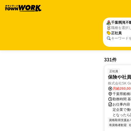
千葉県
滝不
職種を選択
正社員
キーワード
331件
正社員
保険や社
株式会社SK Gua
月給260,0
千葉県船橋
勤務時間 基
お仕事内容
定企業で働
となったら読
資格取得支援あ
有資格者歓迎