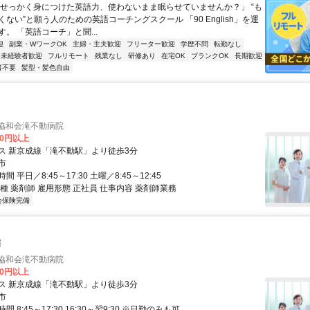
「せっかく身につけた英語力、使わないまま眠らせていませんか？」 “も
ない”と願う人のための英語コーチングスクール 「90 English」を運
。 「英語コーチ」と聞...
迎
副業・WワークOK
主婦・主夫歓迎
フリーター歓迎
学歴不問
転勤なし
未経験者歓迎
フルリモート
残業なし
研修あり
在宅OK
ブランクOK
長期歓迎
書不要
髪型・髪色自由
 協和会滝不動病院
00円以上
ス 新京成線「滝不動駅」より徒歩3分
市
 平日／8:45～17:30 土曜／8:45～12:45
種 薬剤師 雇用形態 正社員 仕事内容 薬剤師業務
会保険完備
師
 協和会滝不動病院
00円以上
ス 新京成線「滝不動駅」より徒歩3分
市
 8:45～17:30 16:30～翌9:30 ※日勤のみも可