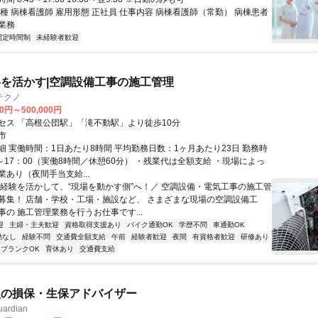
種 病棟看護師 雇用形態 正社員 仕事内容 病棟看護師（常勤） 病棟患者
業務
固定時間制
未経験者歓迎
を活かす|空調設備工事の施工管理
テクノ
00円～500,000円
セス 「高根公団駅」「滝不動駅」より徒歩10分
市
細 実働時間：1日あたり8時間 平均勤務日数：1ヶ月あたり23日 勤務時
～17：00（実働8時間／休憩60分） ・残業代は全額支給 ・現場によっ
あり（夜間手当支給...
＼経験を活かして、“現場を動かす側”へ！／ 空調設備・電気工事の施工管
募集！ 店舗・学校・工場・施設など、 さまざまな現場の空調設備工
事の 施工管理業務を行うお仕事です...
迎
主婦・主夫歓迎
資格取得支援あり
バイク通勤OK
学歴不問
車通勤OK
勤なし
経験不問
交通費全額支給
午前
経験者歓迎
夜間
有資格者歓迎
研修あり
ブランクOK
育休あり
交通費支給
型の損保・生保アドバイザー
rdian