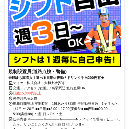
規制設置員(道路点検・警備)
未経験も高収入！選べる日勤or夜勤＊ドリンク手当200円有★
テイケイ株式会社 大和支社[53]
交通・アクセス 片瀬江ノ島駅周辺/直行直帰OK
日給15,000円以上
神奈川県藤沢市
勤務時間詳細 実働時間：1日あたり8時間 平均勤務日数：1ヶ月あた
り4日 〜 20日 ■■日勤■■8:00～17:00(実働8h) ■■夜勤■■20:00～
5:00(実働8h) ＊週1日～OK ＊土...
仕事内容 ✤─────✤─────✤─────✤ テイケイで警備デビューし
たら、 いいことたくさん!! ⭐ 絶 対 損 ナ シ !! ⭐