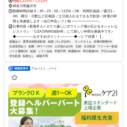
時給1,225円～1,532円
神奈川県藤沢市
勤務時間詳細 9：30～23：00 ✅1日5h～OK、時間応相談 ✅週2日～
OK、曜日・日数など応相談 ✅土日祝入れるできる方歓迎 ✅終電の時
間も考慮致します ✅自己申告シフト制 ━━━━━━━━...
仕事内容 ⭐新着求人⭐ ガラス越しにボウリング場が広がるオシャレな
レストラン 「CIZA DINING&BAR」にて新しい仲間を募集中です♪
◆―――――おすすめポイント――――◆ ✅レア待遇！【...
制服あり
業界未経験者歓迎
短期（3ヵ月以内）
ランチタイム
扶養内勤務OK
社員登用あり
副業・WワークOK
土日祝のみOK
主婦・主夫歓迎
フリーター歓迎
バイク通勤OK
短期
シフト自由
学歴不問
車通勤OK
即日勤務OK
平日のみOK
学生歓迎
転勤なし
経験不問
アルバイト・パート