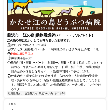
藤沢市・江の島|動物看護師(パート・アルバイト)
江の島や海に近い、とても落ち着いた地域です♪
かたせ江の島どうぶつ病院
アクセス: 湘南モノレール 『湘南江の島』徒歩５分 江の電 『江ノ
島駅』『湘南海岸公園駅』徒歩８分
時給1,350円以上
神奈川県藤沢市
勤務時間・曜日: ● パート：週3日〜、曜日・時間は相談に応じます 午
前のみ・午後のみの勤務も可能です。 日曜・祝日午後、木曜は休診
日のためお休みとなります。 ＜勤務時間例＞ * 例①：10:3...
仕事内容: * 動物病院での 診察補助・各種検査・入院動物の看護管
理・受付対応 を中心に、幅広い動物医療業務を担当していただきま
す。開院7年目の地域に根ざした動物病院で、一緒に働いていただけ
るスタッ...
社員登用あり
交通費支給
駅近5分以内
シフト制
正社員