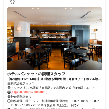
ホテルバンケットの調理スタッフ
【年間休日112〜148日】週3勤務も選択可能｜鎌倉リゾートホテル勤務
｜一流シェフのもとで学べるバンケットキッチン募集
株式会社フォンス
アクセス: 江ノ島電鉄「腰越駅」徒歩圏内 各線「鎌倉駅」エリア
月給250,000円～280,000円
神奈川県鎌倉市
勤務時間・曜日: シフト制 実働8時間 勤務例 ・8:00〜18:00 ・9:00〜
20:00 ・10:00〜21:00 ※休憩あり ※上記は一例です