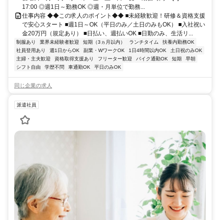
17:00 ◎週1日～勤務OK ◎週・月単位で勤務...
仕事内容 ◆◆この求人のポイント◆◆ ■未経験歓迎！研修＆資格支援
で安心スタート ■週1日～OK（平日のみ／土日のみもOK） ■入社祝い
金20万円（規定あり） ■日払い、週払いOK ■日勤のみ、生活リ...
制服あり
業界未経験者歓迎
短期（3ヵ月以内）
ランチタイム
扶養内勤務OK
社員登用あり
週1日からOK
副業・WワークOK
1日4時間以内OK
土日祝のみOK
主婦・主夫歓迎
資格取得支援あり
フリーター歓迎
バイク通勤OK
短期
早朝
シフト自由
学歴不問
車通勤OK
平日のみOK
同じ企業の求人
派遣社員