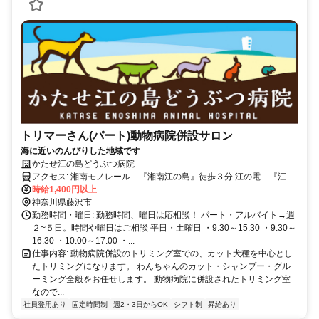
トリマーさん(パート)動物病院併設サロン
海に近いのんびりした地域です
かたせ江の島どうぶつ病院
アクセス: 湘南モノレール 『湘南江の島』徒歩３分 江の電 『江ノ
時給1,400円以上
島駅』『湘南海岸公園駅』徒歩４分 駐車場有、車通勤も可能です。
神奈川県藤沢市
勤務時間・曜日: 勤務時間、曜日は応相談！ パート・アルバイト→週
２~５日。時間や曜日はご相談 平日・土曜日 ・9:30～15:30 ・9:30～
16:30 ・10:00～17:00 ・...
仕事内容: 動物病院併設のトリミング室での、カット犬種を中心とし
たトリミングになります。 わんちゃんのカット・シャンプー・グル
ーミング全般をお任せします。 動物病院に併設されたトリミング室
なので...
社員登用あり
固定時間制
週2・3日からOK
シフト制
昇給あり