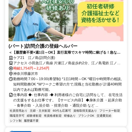
(パート)訪問介護の登録ヘルパー
＜【履歴書不要×週1日～OK】直行直帰でスキマ時間に稼げる！急なキ
ャンセルも手当有！定年無し！＞★履歴書の準備不要★未経験者OK！働
ケア21 江ノ島(訪問介護)
きやすいシフト制！急なキャンセルが発生した場合でも手当で給与を補
アクセス 小田急江ノ島線 片瀬江ノ島徒歩約2分、江ノ島電鉄 江ノ島B
償！
改札口徒歩約9分、湘南モノレール 湘南江の島出入口徒歩約11分 小
時給1,754円～2,254円
田急江ノ島線「片瀬江ノ島」駅から徒歩約2分
神奈川県藤沢市
勤務時間 7:00～19:00(希望制) *1日1時間～OK *曜日や時間帯の相談,
短時間勤務OK *Wワークご希望の方で,現職と当社勤務が 計週40時間
以内であれば勤務可能。
仕事内容 ◆- 仕事内容 -◆ 利用者様のご自宅に訪問をして、 在宅生活
の支援をするお仕事です。 【サービス内容】 ◆身体介護 ・起床介助
・食事介助 ・入浴介助 ・排泄介助 ・通院介助 など ...
社員登用あり
主婦・主夫歓迎
60代も応募可
資格取得支援あり
フリーター歓迎
職場見学可
経験者歓迎
有資格者歓迎
研修あり
ブランクOK
交通費支給
シフト制
履歴書不要