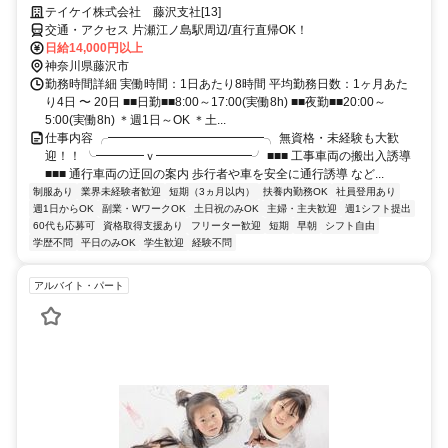
テイケイ株式会社 藤沢支社[13]
交通・アクセス 片瀬江ノ島駅周辺/直行直帰OK！
日給14,000円以上
神奈川県藤沢市
勤務時間詳細 実働時間：1日あたり8時間 平均勤務日数：1ヶ月あた
り4日 〜 20日 ■■日勤■■8:00～17:00(実働8h) ■■夜勤■■20:00～
5:00(実働8h) ＊週1日～OK ＊土...
仕事内容 ╭━━━━━━━━━━━━━╮ 無資格・未経験も大歓
迎！！ ╰━━━━ｖ━━━━━━━━╯ ■■■ 工事車両の搬出入誘導
■■■ 通行車両の迂回の案内 歩行者や車を安全に通行誘導 など...
制服あり
業界未経験者歓迎
短期（3ヵ月以内）
扶養内勤務OK
社員登用あり
週1日からOK
副業・WワークOK
土日祝のみOK
主婦・主夫歓迎
週1シフト提出
60代も応募可
資格取得支援あり
フリーター歓迎
短期
早朝
シフト自由
学歴不問
平日のみOK
学生歓迎
経験不問
アルバイト・パート