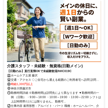
介護スタッフ・未経験・無資格(日勤メイン)
【日勤のみ】直行直帰OKで未経験歓迎/hHC019C
ホームケア土屋 藤沢
交通・アクセス ◇ご自宅から通える範囲のご利用者宅へ訪問 訪問先
へは自宅から直行直帰。 訪問時に発生する交通費は全額支給いたし
時給1,300円以上
ます。 電車やバス通勤、通える範囲であれば徒歩や自転車もＯＫ！
神奈川県藤沢市
ご利用者の状況により訪問先が変わることがあります。
勤務時間詳細 ※勤務時間は訪問先により異なります ▼勤務時間の一
例 （日勤） ・9:00～18:00 ・10:00～19:00 ・13:00～22:00 シフトは
上記時間帯だけには限りません。 勤務可...
仕事内容 雇用形態：アルバイト・パート 職種：ホームヘルパー、介