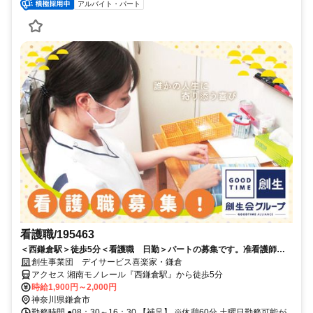
アルバイト・パート
看護職/195463
＜西鎌倉駅＞徒歩5分＜看護職 日勤＞パートの募集です。准看護師の
方も応募可能。
創生事業団 デイサービス喜楽家・鎌倉
アクセス 湘南モノレール『西鎌倉駅』から徒歩5分
時給1,900円～2,000円
神奈川県鎌倉市
勤務時間 ●08：30～16：30 【補足】 ※休憩60分 土曜日勤務可能が