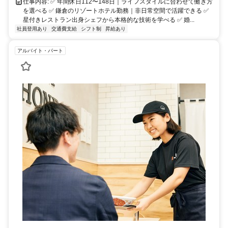
仕事内容: ✅ 年間休日112〜148日｜ライフスタイルに合わせて働き方
を選べる ✅ 鎌倉のリゾートホテル勤務｜非日常空間で活躍できる ✅
星付きレストラン出身シェフから本格的な技術を学べる ✅ 婚...
社員登用あり
交通費支給
シフト制
昇給あり
アルバイト・パート