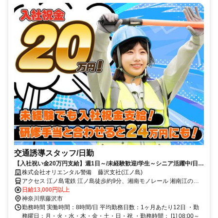
交通誘導スタッフ/日勤
【入社祝い金20万円支給】週1日～/未経験歓迎/学生～シニア活躍中/日払
い・週払いOK/履歴書不要！
株式会社オリエンタル警備 藤沢支社(江ノ島)
アクセス 江ノ島電鉄 江ノ島徒歩約9分、湘南モノレール 湘南江の島
出入口徒歩約11分、江ノ島電鉄 腰越徒歩約14分 (面接地/藤沢支社)神
日給13,000円以上
奈川県藤沢市藤沢９８７－５ ヌマカミビル３Ｆ
神奈川県藤沢市
勤務時間 実働時間：8時間/日 平均勤務日数：1ヶ月あたり12日 ・勤
務曜日：月・火・水・木・金・土・日・祝 ・勤務時間： [1] 08:00～