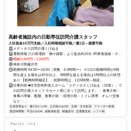
高齢者施設内の日勤専従訪問介護スタッフ
入社祝金10万円支給／入社時期相談可能／週1日～就業可能
メディホス訪問介護くげぬま
通勤情報 江の島電鉄「柳小路駅」より徒歩約10分 JR東海道線・小田
急線「藤沢駅」から車で約8分 江ノ電バス「岩屋不動入口」バス停下
時給1,400円～1,500円
車徒歩約2分
神奈川県藤沢市
勤務時間 09:00〜18:00（実働：6.0時間〜） ※1日の勤務時間が6時
間を超える場合は45分以上、 8時間を超える場合は1時間以上の休憩
あり 【勤務時間補足】 ・就業時間は、1日6時間～相談...
仕事内容 ■住宅型有料老人ホーム「メディホスくげぬま（16室）」で
の訪問介護スタッフ ※ルート票に沿って訪問します。 ・食事介助：
食事の準備、配膳、食事介助 ・排泄介助：トイレ誘導、オムツ交換
など ・...
社員登用あり
週1日からOK
土日祝のみOK
主婦・主夫歓迎
フリーター歓迎
固定時間制
平日のみOK
経験者歓迎
制服貸与
交通費支給
シフト制
アルバイト・パート