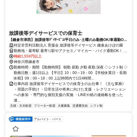
放課後等デイサービスでの保育士
【鎌倉市津西】放課後等ﾃﾞｲｻｰﾋﾞｽ/平日のみ･土曜のみ勤務OK/車通勤OK/
温かい雰囲気の職場です!
特定非営利活動法人 育援会 放課後等デイサービス 鎌倉あけぼの園
勤務地・最寄駅 最寄り駅やアクセス／マイカー・バイク通勤OK！ 江
ノ島電鉄線 鎌倉高校前駅 徒歩10分 湘南モノレール 片瀬山駅 徒歩10
時給1,550円以上
分
神奈川県鎌倉市
勤務時間・期間 【勤務時間】 朝勤 昼勤 夕勤 夜勤 深夜 ◇シフト制 ◇
勤務日数：週1日以上 【平日】10：00～19：00 【学校休業日・長期
休暇】09：00～18：00 上記時間内で1日4時間...
仕事内容 放課後等デイサービスでの保育士のお仕事！ 《主な業務》
・宿題の手助け ・日常生活や将来に向けた支援 ・レクリエーション
への参加 ・専門的な個別支援の実施 ・LINEや紙の連絡帳を使った
連...
主婦・主夫歓迎
フリーター歓迎
大量募集
交通費支給
シフト制
アルバイト・パート