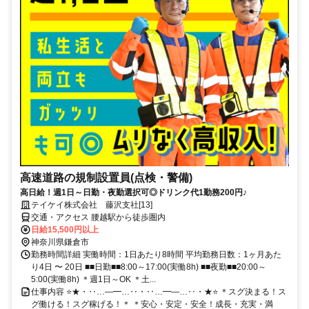
高速道路の規制設置員(点検・警備)
高日給！週1日～日勤・夜勤選択可◎ドリンク代1勤務200円♪
テイケイ株式会社 藤沢支社[13]
交通・アクセス 腰越駅から徒歩圏内
日給15,500円以上
神奈川県鎌倉市
勤務時間詳細 実働時間：1日あたり8時間 平均勤務日数：1ヶ月あた
り4日 〜 20日 ■■日勤■■8:00～17:00(実働8h) ■■夜勤■■20:00～
5:00(実働8h) ＊週1日～OK ＊土...
仕事内容 ⭐★・‥…―━…‥・‥…━―…‥・★⭐ ＊スグ決まる！ス
グ働ける！スグ稼げる！＊ ＊安心・安定・安全！成長・充実・満