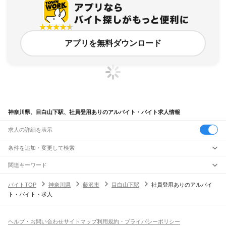
アプリを無料ダウンロード
神奈川県、目白山下駅、社員登用ありのアルバイト・バイト求人情報
求人の詳細を表示
条件を追加・変更して検索
市区町村を追加・変更
関連キーワード
完全在宅ワーク 全国
シール貼り 在宅
現在地周辺
ガチャガチャ
犬カフェ
神奈川県
駅を追加・変更
バイトTOP
神奈川県
藤沢市
目白山下駅
社員登用ありのアルバイ
神奈川県
すべて
ト・バイト・求人
横浜市
すべて
職種を追加・変更
JR東海道本線(東京～熱海)
鶴見区
神奈川区
西区
中区
南区
保土ケ谷区
磯子区
金沢区
港北区
戸塚区
港南区
川崎駅
横浜駅
戸塚駅
大船駅
藤沢駅
辻堂駅
茅ケ崎駅
平塚駅
大磯駅
二宮駅
国府津駅
飲食・フードサービス
旭区
緑区
瀬谷区
栄区
泉区
青葉区
都筑区
特徴を追加・変更
鴨宮駅
小田原駅
早川駅
根府川駅
真鶴駅
湯河原駅
飲食・フードサービス
すべて
ヘルプ・お問い合わせ
サイトマップ
利用規約・プライバシーポリシー
川崎市
すべて