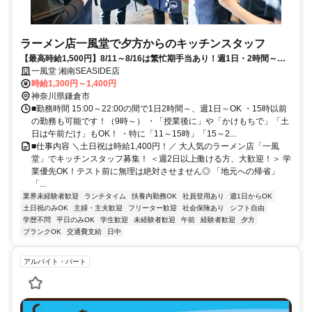
ラーメン店一風堂で夕方からのキッチンスタッフ
【最高時給1,500円】8/11～8/16は繁忙期手当あり！週1日・2時間～◎
面接時履歴書不要
一風堂 湘南SEASIDE店
時給1,300円～1,400円
神奈川県鎌倉市
■勤務時間 15:00～22:00の間で1日2時間～、週1日～OK ・15時以前
の勤務も可能です！（9時～） ・「授業後に」や「かけもちで」「土
日は午前だけ」もOK！ ・特に「11～15時」「15～2...
■仕事内容 ＼土日祝は時給1,400円！／ 大人気のラーメン店「一風
堂」でキッチンスタッフ募集！ ＜週2日以上働ける方、大歓迎！＞ 学
業優先OK！テスト前に無理は絶対させません◎ 「地元への帰省」
「...
業界未経験者歓迎
ランチタイム
扶養内勤務OK
社員登用あり
週1日からOK
土日祝のみOK
主婦・主夫歓迎
フリーター歓迎
社会保険あり
シフト自由
学歴不問
平日のみOK
学生歓迎
未経験者歓迎
午前
経験者歓迎
夕方
ブランクOK
交通費支給
日中
アルバイト・パート