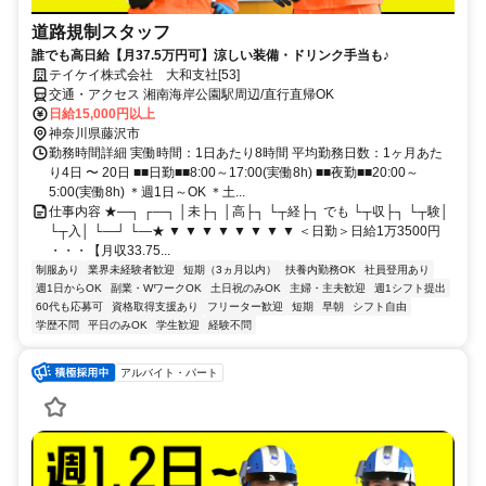
道路規制スタッフ
誰でも高日給【月37.5万円可】涼しい装備・ドリンク手当も♪
テイケイ株式会社 大和支社[53]
交通・アクセス 湘南海岸公園駅周辺/直行直帰OK
日給15,000円以上
神奈川県藤沢市
勤務時間詳細 実働時間：1日あたり8時間 平均勤務日数：1ヶ月あた
り4日 〜 20日 ■■日勤■■8:00～17:00(実働8h) ■■夜勤■■20:00～
5:00(実働8h) ＊週1日～OK ＊土...
仕事内容 ★―┐ ┌―┐ │未├┐ │高├┐ └┬経├┐ でも └┬収├┐ └┬験│
└┬入│ └―┘ └―★ ▼ ▼ ▼ ▼ ▼ ▼ ▼ ▼ ＜日勤＞日給1万3500円
・・・【月収33.75...
制服あり
業界未経験者歓迎
短期（3ヵ月以内）
扶養内勤務OK
社員登用あり
週1日からOK
副業・WワークOK
土日祝のみOK
主婦・主夫歓迎
週1シフト提出
60代も応募可
資格取得支援あり
フリーター歓迎
短期
早朝
シフト自由
学歴不問
平日のみOK
学生歓迎
経験不問
アルバイト・パート