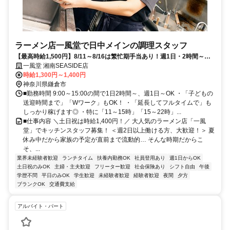
ラーメン店一風堂で日中メインの調理スタッフ
【最高時給1,500円】8/11～8/16は繁忙期手当あり！週1日・2時間～／
家庭優先でシフト調整◎
一風堂 湘南SEASIDE店
時給1,300円～1,400円
神奈川県鎌倉市
■勤務時間 9:00～15:00の間で1日2時間～、週1日～OK ・「子どもの
送迎時間まで」「Wワーク」もOK！ ・「延長してフルタイムで」も
しっかり稼げます◎ ・特に「11～15時」「15～22時」...
■仕事内容 ＼土日祝は時給1,400円！／ 大人気のラーメン店「一風
堂」でキッチンスタッフ募集！ ＜週2日以上働ける方、大歓迎！＞ 夏
休み中だから家族の予定が直前まで流動的… そんな時期だからこ
そ、...
業界未経験者歓迎
ランチタイム
扶養内勤務OK
社員登用あり
週1日からOK
土日祝のみOK
主婦・主夫歓迎
フリーター歓迎
社会保険あり
シフト自由
午後
学歴不問
平日のみOK
学生歓迎
未経験者歓迎
経験者歓迎
夜間
夕方
ブランクOK
交通費支給
アルバイト・パート