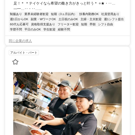
足！＊ ＊テイケイなら希望の働き方がきっと叶う＊ ⭐★・‥…
―━…‥・‥…...
制服あり
業界未経験者歓迎
短期（3ヵ月以内）
扶養内勤務OK
社員登用あり
週1日からOK
副業・WワークOK
土日祝のみOK
主婦・主夫歓迎
週1シフト提出
60代も応募可
資格取得支援あり
フリーター歓迎
短期
早朝
シフト自由
学歴不問
平日のみOK
学生歓迎
経験不問
同じ企業の求人
アルバイト・パート