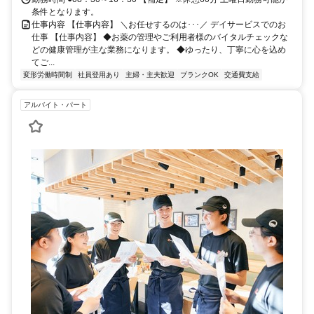
条件となります。
仕事内容 【仕事内容】 ＼お任せするのは･･･／ デイサービスでのお
仕事 【仕事内容】 ◆お薬の管理やご利用者様のバイタルチェックな
どの健康管理が主な業務になります。 ◆ゆったり、丁寧に心を込め
てご...
変形労働時間制
社員登用あり
主婦・主夫歓迎
ブランクOK
交通費支給
アルバイト・パート