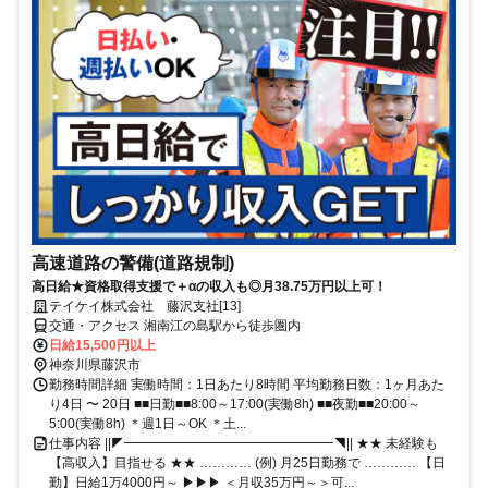
高速道路の警備(道路規制)
高日給★資格取得支援で＋αの収入も◎月38.75万円以上可！
テイケイ株式会社 藤沢支社[13]
交通・アクセス 湘南江の島駅から徒歩圏内
日給15,500円以上
神奈川県藤沢市
勤務時間詳細 実働時間：1日あたり8時間 平均勤務日数：1ヶ月あた
り4日 〜 20日 ■■日勤■■8:00～17:00(実働8h) ■■夜勤■■20:00～
5:00(実働8h) ＊週1日～OK ＊土...
仕事内容 ||◤━━━━━━━━━━━━━━━━◥|| ★★ 未経験も
【高収入】目指せる ★★ ………… (例) 月25日勤務で ………… 【日
勤】日給1万4000円～ ▶▶▶ ＜月収35万円～＞可...