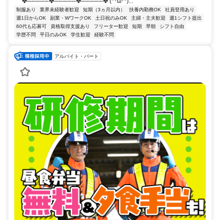
✤─────✤─────✤─────✤ (*･ω･*)...
制服あり
業界未経験者歓迎
短期（3ヵ月以内）
扶養内勤務OK
社員登用あり
週1日からOK
副業・WワークOK
土日祝のみOK
主婦・主夫歓迎
週1シフト提出
60代も応募可
資格取得支援あり
フリーター歓迎
短期
早朝
シフト自由
学歴不問
平日のみOK
学生歓迎
経験不問
アルバイト・パート