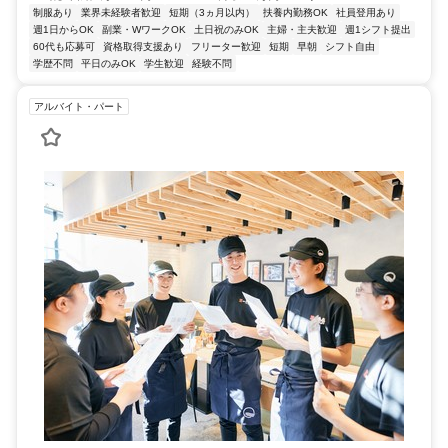
制服あり
業界未経験者歓迎
短期（3ヵ月以内）
扶養内勤務OK
社員登用あり
週1日からOK
副業・WワークOK
土日祝のみOK
主婦・主夫歓迎
週1シフト提出
60代も応募可
資格取得支援あり
フリーター歓迎
短期
早朝
シフト自由
学歴不問
平日のみOK
学生歓迎
経験不問
アルバイト・パート