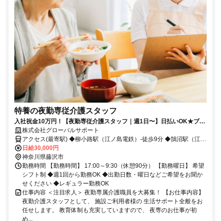
特養の夜勤専従介護スタッフ
入社祝金10万円！【夜勤専従介護スタッフ｜週1日〜】日払いOK★ブラ
ンクOK／Wワーク・扶養内OK／髪色自由
株式会社グローバルサポート
アクセス(最寄駅) ◆柳小路駅（江ノ島電鉄）-徒歩9分 ◆鵠沼駅（江ノ
島電鉄）-徒歩11分 ◆湘南海岸公園駅（江ノ島電鉄）-徒歩14分
日給30,000円
神奈川県藤沢市
勤務時間 【勤務時間】 17:00～9:30（休憩90分） 【勤務曜日】 希望
シフト制 ◆週1回から勤務OK ◆出勤日数・曜日などご希望をお聞か
せください ◆レギュラー勤務OK
仕事内容 ＜注目求人＞ 夜勤専属介護職員を大募集！ 【お仕事内容】
夜勤介護スタッフとして、 施設ご利用者様の 生活サポート全般をお
任せします。 教育体制も充実していますので、 夜専のお仕事が初
め...