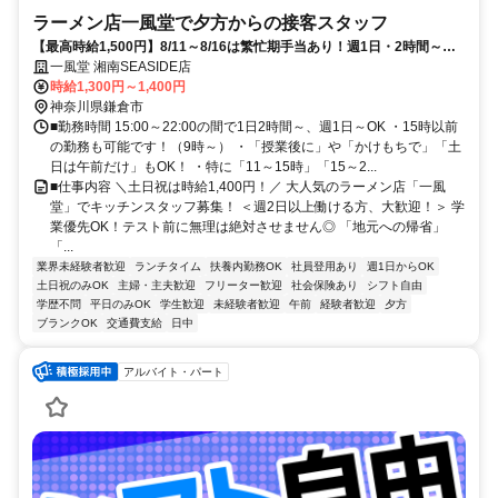
ラーメン店一風堂で夕方からの接客スタッフ
【最高時給1,500円】8/11～8/16は繁忙期手当あり！週1日・2時間～◎
髪色自由な夏バイト★
一風堂 湘南SEASIDE店
時給1,300円～1,400円
神奈川県鎌倉市
■勤務時間 15:00～22:00の間で1日2時間～、週1日～OK ・15時以前
の勤務も可能です！（9時～） ・「授業後に」や「かけもちで」「土
日は午前だけ」もOK！ ・特に「11～15時」「15～2...
■仕事内容 ＼土日祝は時給1,400円！／ 大人気のラーメン店「一風
堂」でキッチンスタッフ募集！ ＜週2日以上働ける方、大歓迎！＞ 学
業優先OK！テスト前に無理は絶対させません◎ 「地元への帰省」
「...
業界未経験者歓迎
ランチタイム
扶養内勤務OK
社員登用あり
週1日からOK
土日祝のみOK
主婦・主夫歓迎
フリーター歓迎
社会保険あり
シフト自由
学歴不問
平日のみOK
学生歓迎
未経験者歓迎
午前
経験者歓迎
夕方
ブランクOK
交通費支給
日中
アルバイト・パート