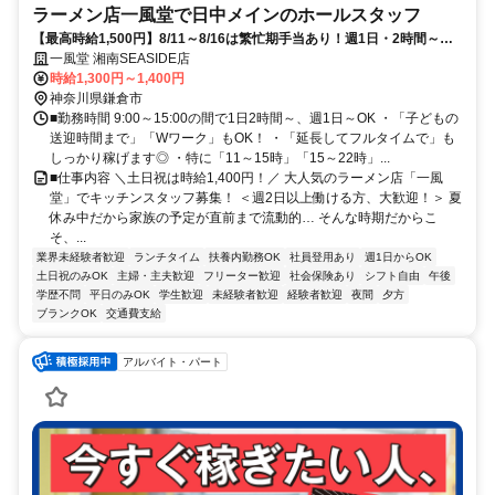
ラーメン店一風堂で日中メインのホールスタッフ
【最高時給1,500円】8/11～8/16は繁忙期手当あり！週1日・2時間～◎
夏休み中も柔軟シフト
一風堂 湘南SEASIDE店
時給1,300円～1,400円
神奈川県鎌倉市
■勤務時間 9:00～15:00の間で1日2時間～、週1日～OK ・「子どもの
送迎時間まで」「Wワーク」もOK！ ・「延長してフルタイムで」も
しっかり稼げます◎ ・特に「11～15時」「15～22時」...
■仕事内容 ＼土日祝は時給1,400円！／ 大人気のラーメン店「一風
堂」でキッチンスタッフ募集！ ＜週2日以上働ける方、大歓迎！＞ 夏
休み中だから家族の予定が直前まで流動的… そんな時期だからこ
そ、...
業界未経験者歓迎
ランチタイム
扶養内勤務OK
社員登用あり
週1日からOK
土日祝のみOK
主婦・主夫歓迎
フリーター歓迎
社会保険あり
シフト自由
午後
学歴不問
平日のみOK
学生歓迎
未経験者歓迎
経験者歓迎
夜間
夕方
ブランクOK
交通費支給
アルバイト・パート