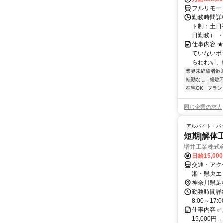
フルリモー
勤務時間詳
ト制：土日
日勤務） ・
仕事内容 
ていないポ
らわれず、新
業界未経験者歓
転勤なし
経験
在宅OK
ブラン
同じ企業の求人
アルバイト・パ
短期|解体
増井工業株式
日給15,00
交通・アク
湘・県央エ
神奈川県足
勤務時間詳細
8:00～1
仕事内容 
15,000