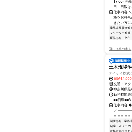
17:00 
日、日数はご
仕事内容 
格をお持ち
きたい方にお
業界未経験者歓
フリーター歓迎
研修あり
夕方
同じ企業の求人
土木現場
テイケイ株式会
日給14,00
交通・アク
神奈川県足
勤務時間詳細
■■日勤■■8:
仕事内容 
／ ―――
＝＝＝＝＝
制服あり
業界
副業・WワークO
資格取得支援あ