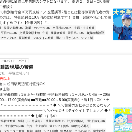
(実働8h/休憩1h) 自己申告制のシフトになります。 ※週２、３日～OK ※曜
相談く...
＼＼特別給付金10万円支給／／ 交通誘導2級または指導教育責任者の資
の方は、 特別給付金10万円の支給対象です！ 資格・経験を活かして働
すすめです♪ 【仕事内容】 *...
迎
扶養内勤務OK
副業・WワークOK
土日祝のみOK
主婦・主夫歓迎
平日のみOK
交通費全額支給
午前
経験者歓迎
即日払いOK
有資格者歓迎
ブランクOK
長期歓迎
フルタイム歓迎
週2・3日からOK
シフト制
アルバイト・パート
や建設現場の警備
社 平塚支社[84]
0円以上
セス 松田駅周辺/直行直帰OK
柄上郡
 実働時間：1日あたり8時間 平均勤務日数：1ヶ月あたり4日 〜 20日
00～17:00(実働8h) ■■夜勤■■20:00～5:00(実働8h) ＊週1日～OK ＊土...
◆＊＝＝＝＝＝＝＝＝＝＝＝＝＝＊◆ ＼＼警備のお仕事はじめるなら／
――――――――――――― ＼＼やっぱり【テイケイ】でしょ／／ ◆＊
＝＝＝＝＝＝＝＝＊◆ お願いするの...
未経験者歓迎
短期（3ヵ月以内）
扶養内勤務OK
社員登用あり
週1日からOK
K
土日祝のみOK
主婦・主夫歓迎
週1シフト提出
60代も応募可
り
フリーター歓迎
短期
早朝
シフト自由
学歴不問
平日のみOK
学生歓迎