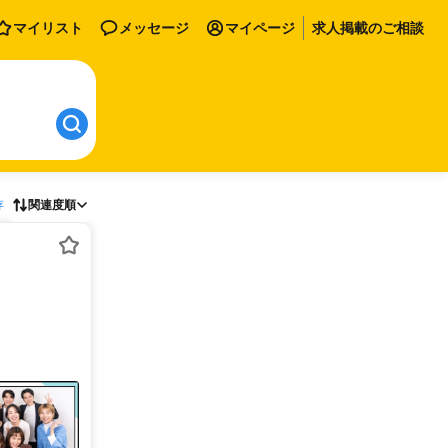
マイリスト
メッセージ
マイページ
求人掲載のご相談
存
関連度順