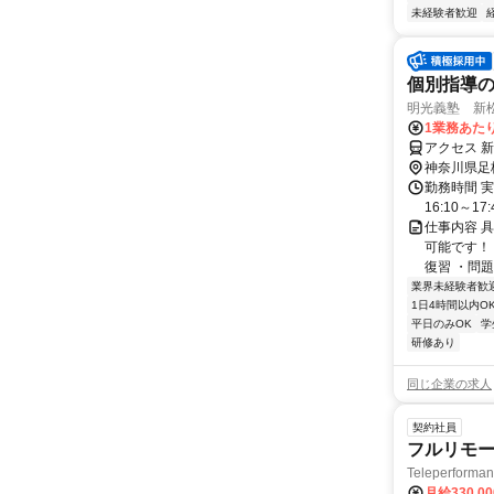
未経験者歓迎
個別指導
明光義塾 新松田
1業務あたり
アクセス 
神奈川県足
勤務時間 実
16:10～17:
仕事内容 
可能です！
復習 ・問題
業界未経験者歓
1日4時間以内O
平日のみOK
学
研修あり
同じ企業の求人
契約社員
フルリモー
Teleperform
月給330,0