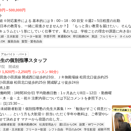
タ
00円～500,000円
ト
 ※対応案件による 基本的には 9：00～18：00 目安 ※週2～5日程度の出勤
【日本の教育を、一緒に前進させませんか？】 「もっと良い教育を届けたい」 そん
キュラムという形にしていく仕事です。 私たちは、学校ごとの理念や課題に向き合いな
主婦・主夫歓迎
フリーター歓迎
学歴不問
車通勤OK
即日勤務OK
英語
フルリモート
ネイルO
OK
服装自由
髪型・髪色自由
アルバイト・パート
校生の個別指導スタッフ
学院 開成校
1,920円～2,250円（レッスン 90分）
小田急小田原線 開成西口徒歩約23分、ＪＲ御殿場線 松田北口徒歩約25
小田原線 松田北口徒歩約25分 開成駅より徒歩24分
柄上郡
働時間：1時間30分/日 平均勤務日数：1ヶ月あたり8日～12日 ・勤務曜
・木・金・土・祝※ 注釈内容については下記コメントを参照下さい。
1] 15:30～...
<<未経験者歓迎！個別指導塾の先生大募集！>> 「勉強がすごく得意だっ
ない…」という方も大歓迎☆ 担当いただく学年や教科は、ご希望やレ
せて決めます マナーから宿題の出し方...
未経験者歓迎
扶養内勤務OK
社員登用あり
週1日からOK
副業・WワークOK
K
主婦・主夫歓迎
フリーター歓迎
シフト自由
平日のみOK
学生歓迎
経験不問