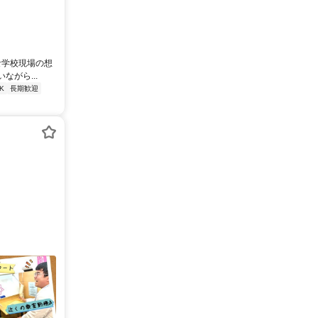
な学校現場の想
がら...
K
長期歓迎