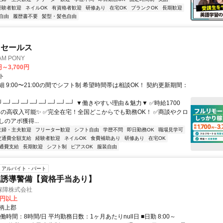
経験者歓迎
ネイルOK
有資格者歓迎
研修あり
在宅OK
ブランクOK
長期歓迎
自由
履歴書不要
髪型・髪色自由
ドセールス
M PONY
円～3,700円
ト
 9:00〜21:00の間でシフト制 希望時間帯は相談OK！ 契約更新期間：
┘─┘─┘─┘─┘─┘─┘─┘─┘ ▼働きやすい理由＆魅力▼ ✅時給1700
0円の高収入可能✨ ✅完全在宅！全国どこからでも勤務OK！ ✅商談やクロ
のアポ獲得...
主婦・主夫歓迎
フリーター歓迎
シフト自由
学歴不問
即日勤務OK
職場見学可
交通費全額支給
経験者歓迎
ネイルOK
食費補助あり
研修あり
在宅OK
通費支給
長期歓迎
シフト制
ピアスOK
服装自由
アルバイト・パート
通誘導警備【資格手当あり】
保障株式会社
0円以上
柄上郡
働時間：8時間/日 平均勤務日数：1ヶ月あたりnull日 ■日勤 8:00～