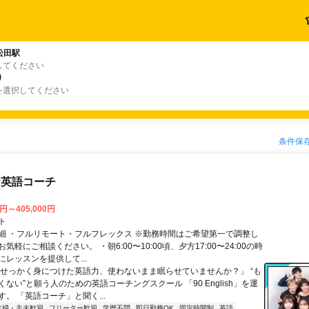
松田駅
してください
り
を選択してください
条件保
な英語コーチ
0円～405,000円
ト
細 ・フルリモート・フルフレックス ※勤務時間はご希望第一で調整し
気軽にご相談ください。 ・朝6:00〜10:00頃、夕方17:00〜24:00の時
レッスンを提供して...
「せっかく身につけた英語力、使わないまま眠らせていませんか？」 “も
ない”と願う人のための英語コーチングスクール 「90 English」を運
。 「英語コーチ」と聞く...
主婦・主夫歓迎
フリーター歓迎
学歴不問
即日勤務OK
固定時間制
英語