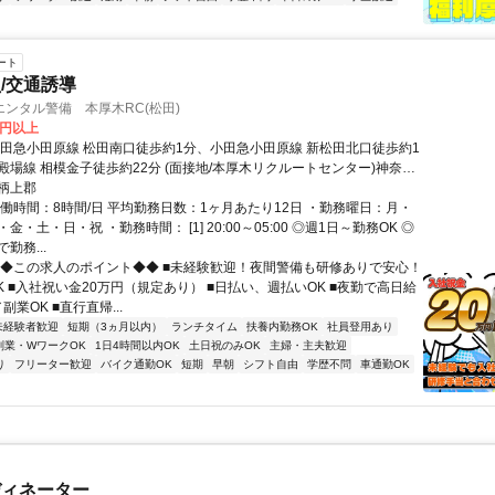
ート
/交通誘導
ンタル警備 本厚木RC(松田)
0円以上
小田急小田原線 松田南口徒歩約1分、小田急小田原線 新松田北口徒歩約1
殿場線 相模金子徒歩約22分 (面接地/本厚木リクルートセンター)神奈川
町２丁目２－７ 三和ビル２Ｆ
柄上郡
実働時間：8時間/日 平均勤務日数：1ヶ月あたり12日 ・勤務曜日：月・
金・土・日・祝 ・勤務時間： [1] 20:00～05:00 ◎週1日～勤務OK ◎
勤務...
◆◆この求人のポイント◆◆ ■未経験歓迎！夜間警備も研修ありで安心！
K ■入社祝い金20万円（規定あり） ■日払い、週払いOK ■夜勤で高日給
副業OK ■直行直帰...
未経験者歓迎
短期（3ヵ月以内）
ランチタイム
扶養内勤務OK
社員登用あり
副業・WワークOK
1日4時間以内OK
土日祝のみOK
主婦・主夫歓迎
り
フリーター歓迎
バイク通勤OK
短期
早朝
シフト自由
学歴不問
車通勤OK
ディネーター