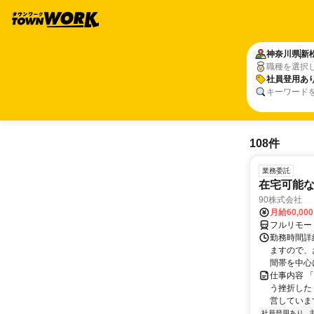
神奈川県
新
職種を選択
社員登用あ
キーワード
108件
業務委託
在宅可能
90株式会社
月給60,00
フルリモー
勤務時間詳
ますので、お
間帯を中心に
仕事内容 
う挫折したく
営しています
社員登用あり