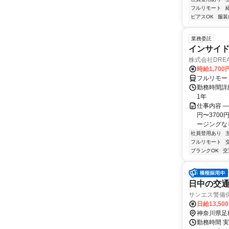
フルリモート
ピアスOK
服装
業務委託
インサイ
株式会社DREA
時給1,700
フルリモー
勤務時間詳細
1年
仕事内容 ─
円〜370
ージングなし
社員登用あり
フルリモート
ブランクOK
交
日中の交
サンエス警備
日給13,50
神奈川県足
勤務時間 実