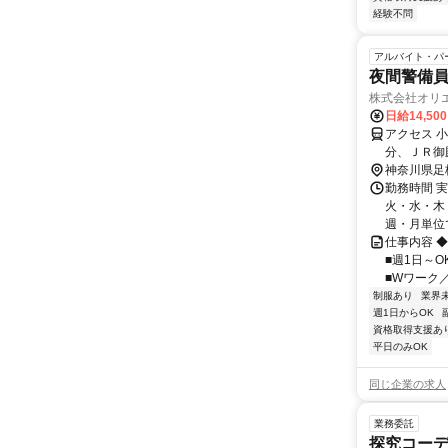
経験不問
アルバイト・パ
夜間警備員
株式会社オリエ
日給14,50
アクセス 
分、ＪＲ御
県厚木市旭
神奈川県足
勤務時間 
火・水・木・
週・月単位で
仕事内容 
■週1日～O
■Wワーク／
制服あり
業界
週1日からOK
資格取得支援あ
平日のみOK
同じ企業の求人
業務委託
探究コー