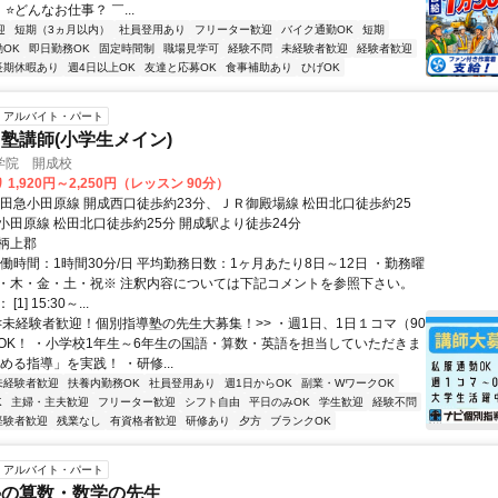
 ⭐どんなお仕事？ ￣...
迎
短期（3ヵ月以内）
社員登用あり
フリーター歓迎
バイク通勤OK
短期
OK
即日勤務OK
固定時間制
職場見学可
経験不問
未経験者歓迎
経験者歓迎
長期休暇あり
週4日以上OK
友達と応募OK
食事補助あり
ひげOK
アルバイト・パート
塾講師(小学生メイン)
学院 開成校
1,920円～2,250円（レッスン 90分）
小田急小田原線 開成西口徒歩約23分、ＪＲ御殿場線 松田北口徒歩約25
小田原線 松田北口徒歩約25分 開成駅より徒歩24分
柄上郡
働時間：1時間30分/日 平均勤務日数：1ヶ月あたり8日～12日 ・勤務曜
・木・金・土・祝※ 注釈内容については下記コメントを参照下さい。
1] 15:30～...
<<未経験者歓迎！個別指導塾の先生大募集！>> ・週1日、1日１コマ（90
OK！ ・小学校1年生～6年生の国語・算数・英語を担当していただきま
める指導」を実践！ ・研修...
未経験者歓迎
扶養内勤務OK
社員登用あり
週1日からOK
副業・WワークOK
K
主婦・主夫歓迎
フリーター歓迎
シフト自由
平日のみOK
学生歓迎
経験不問
経験者歓迎
残業なし
有資格者歓迎
研修あり
夕方
ブランクOK
アルバイト・パート
塾の算数・数学の先生