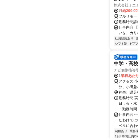
株式会社ミエ
月給200,0
フルリモー
勤務時間詳細
仕事内容 
いを、カリ
社員登用あり
シフト制
ピアス
中学・高
ナビ個別指導
1業務あたり 
アクセス 
分、小田急
神奈川県足
勤務時間 実
日：火・水
・勤務時間： [
仕事内容 
たわけでは
ベルに合わ
制服あり
業界
1日4時間以内O