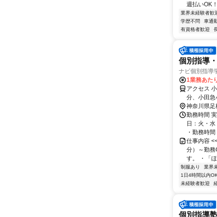
週払いOK！
業界未経験者歓
学歴不問
車通勤
有資格者歓迎
個別指導・
ナビ個別指導
1業務あたり 
アクセス 
分、小田急
神奈川県足
勤務時間 実
日：火・水
・勤務時間： [
仕事内容 
分）～勤務
す。 ・「ほ
制服あり
業界
1日4時間以内O
未経験者歓迎
個別指導