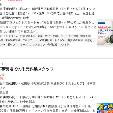
ト
細 実働時間：1日あたり8時間 平均勤務日数：1ヶ月あたり21日 ▼シフ
祝日含む週5日勤務 17：00～翌9：00の間で実働8時間（土日祝含む週5
1時間休憩の他に前半...
★新規プロジェクトスタート★ ✅ 完全在宅勤務♪ ✅ 弊社でしか募集をし
ジションです♪ ✅ これからの組織を一緒に形づくるやりがい ✅ 前例にと
しい挑戦ができる環境 ✅...
迎
ランチタイム
社員登用あり
副業・WワークOK
フリーター歓迎
学歴不問
不問
未経験者歓迎
フルリモート
経験者歓迎
ネイルOK
有資格者歓迎
研修あり
クOK
育休あり
オープニングスタッフ
長期歓迎
シフト制
ート
工事現場での手元作業スタッフ
会社
0円
セス 新松田駅・松田駅 各駅徒歩13分 車通勤OK 【現場エリア】 湘南西
リア
柄上郡
 実働時間：1日あたり8時間 平均勤務日数：1ヶ月あたり20日 〜 24日
7:00 ※お昼休み、他小休憩あり
✅夏の短期OK！ （開始日は相談OK！面接翌日から勤務可能） ✅日給
円→20日で月収30万円！ ✅「ファン付き作業着」支給！ ✅食事補助あり＆