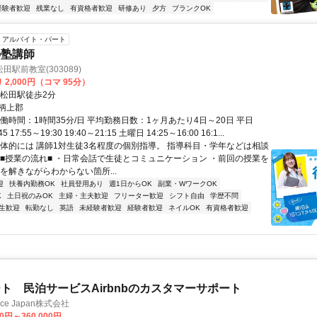
経験者歓迎
残業なし
有資格者歓迎
研修あり
夕方
ブランクOK
アルバイト・パート
の塾講師
駅前教室(303089)
 2,000円（コマ 95分）
新松田駅徒歩2分
柄上郡
働時間：1時間35分/日 平均勤務日数：1ヶ月あたり4日～20日 平日
45 17:55～19:30 19:40～21:15 土曜日 14:25～16:00 16:1...
具体的には 講師1対生徒3名程度の個別指導。 指導科目・学年などは相談
 ■授業の流れ■ ・日常会話で生徒とコミュニケーション ・前回の授業を
を解きながらわからない箇所...
迎
扶養内勤務OK
社員登用あり
週1日からOK
副業・WワークOK
K
土日祝のみOK
主婦・主夫歓迎
フリーター歓迎
シフト自由
学歴不問
生歓迎
転勤なし
英語
未経験者歓迎
経験者歓迎
ネイルOK
有資格者歓迎
ト 民泊サービスAirbnbのカスタマーサポート
ance Japan株式会社
00円～360,000円