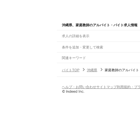
沖縄県、家庭教師のアルバイト・バイト求人情報
求人の詳細を表示
条件を追加・変更して検索
市区町村を追加・変更
関連キーワード
沖縄県 保育士・教員・講師 学習塾・予備校講師
沖縄県
駅を追加・変更
バイトTOP
沖縄県
家庭教師のアルバイト
福岡県 保育士・教員・講師 家庭教師 数学講師
沖縄県
すべて
那覇市
宜野湾市
石垣市
浦添市
名護市
糸満市
職種を追加・変更
ゆいレール
那覇空港駅
赤嶺駅
小禄駅
奥武山公園駅
壺川駅
旭
飲食・フードサービス
ヘルプ・お問い合わせ
サイトマップ
利用規約・プ
特徴を追加・変更
飲食・フードサービス
すべて
ホールスタッフ
キッチンスタッフ
皿洗い・洗い
人気
雇用形態を追加・変更
飲食店（店長・マネージャー）
日払いOK
高校生歓迎
学生歓迎
深夜の仕事
髪型
営業・販売
勤務期間
アルバイト・パート
都道府県を変更
営業・販売
すべて
短期
正社員
単発・1日OK
長期
期間限定（春夏冬休み等
営業
テレフォンアポインター（テレアポ）
ルー
シフト
契約社員
旅行・レジャー・イベント
土日祝のみOK
派遣社員
平日のみOK
週1日からOK
週2・3
旅行・レジャー・イベント
すべて
変形労働時間制
業務委託
ホテルスタッフ（フロント等）
レジャー施設・
働く時間
倉庫・物流管理
早朝・朝の仕事
昼の仕事
夕方からの仕事
夜から