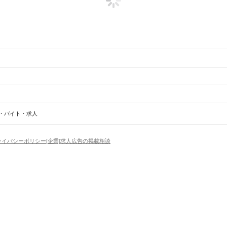
 在宅
沖縄県 沖縄市 保育士・教員・講師 予備校
沖縄県 高校生家庭教師
沖縄県 沖縄市 正社
・バイト・求人
沖縄市
豊見城市
うるま市
宮古島市
南城市
国頭郡
中頭郡
島尻郡
宮古郡
八重山郡
橋駅
県庁前駅
美栄橋駅
牧志駅
安里駅
おもろまち駅
古島駅
市立病院前駅
儀保駅
首里駅
石嶺駅
経
ライバシーポリシー
[企業]求人広告の掲載相談
場
精肉・鮮魚加工
給食調理
パン屋（ベーカリー）
フードカウンター販売員
バー（BAR）・
・髪色自由
ひげOK
ネイルOK
ピアスOK
履歴書不要
オープニングスタッフ
留学生・外国人活躍
）
トセールス
コンビニ
フードカウンター販売員
アパレル
家電量販店・携帯販売（携帯ショップ
日からOK
週4日以上OK
時間や曜日が選べる・シフト自由
固定時間・固定シフト制
シフト制
アミューズメントスタッフ
パチンコ・スロット
その他旅行・レジャー・イベント
の仕事
深夜の仕事
1日4時間以内OK
フルタイム歓迎
残業なし