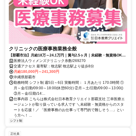
クリニックの医療事務業務全般
【那覇市泊】月給18万～24.1万円｜賞与2.5ヶ月｜未経験・無資格OK｜
正社員｜医療事務｜医療法人ウィメンズクリニック糸数
医療法人ウィメンズクリニック糸数/269270
交通アクセス 最寄駅：牧志駅 牧志駅より徒歩8分
月給180,000円～241,300円
沖縄県那覇市
勤務時間 シフト制 週5日～6日 実働時間： １月あたり 170.0時間 ①
月～金/日勤/09:00～18:00(休憩60分) ②月～土/日勤/09:00～13:00()
③月～金/日勤/14:...
仕事内容 こちらは株式会社日本教育クリエイト那覇支社 三幸医療エ
ージェントが取り扱っている求人です ＼未経験・無資格からのスタ
ートを応援！／ 「医療事務のお仕事って専門的で難しそう…」とい
う方へ！ ...
シフト制
正社員