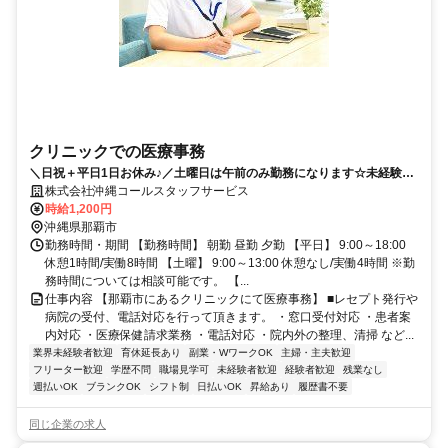
クリニックでの医療事務
＼日祝＋平日1日お休み♪／土曜日は午前のみ勤務になります☆未経験の
方も医療現場で学ぶことができます♪
株式会社沖縄コールスタッフサービス
時給1,200円
沖縄県那覇市
勤務時間・期間 【勤務時間】 朝勤 昼勤 夕勤 【平日】 9:00～18:00
休憩1時間/実働8時間 【土曜】 9:00～13:00 休憩なし/実働4時間 ※勤
務時間については相談可能です。 【...
仕事内容 【那覇市にあるクリニックにて医療事務】 ■レセプト発行や
病院の受付、電話対応を行って頂きます。 ・窓口受付対応 ・患者案
内対応 ・医療保健請求業務 ・電話対応 ・院内外の整理、清掃 など...
業界未経験者歓迎
育休延長あり
副業・WワークOK
主婦・主夫歓迎
フリーター歓迎
学歴不問
職場見学可
未経験者歓迎
経験者歓迎
残業なし
週払いOK
ブランクOK
シフト制
日払いOK
昇給あり
履歴書不要
同じ企業の求人