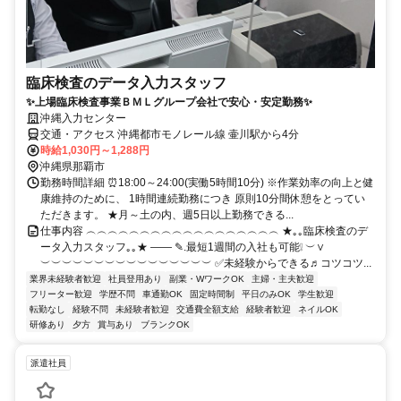
臨床検査のデータ入力スタッフ
✨上場臨床検査事業ＢＭＬグループ会社で安心・安定勤務✨
沖縄入力センター
交通・アクセス 沖縄都市モノレール線 壷川駅から4分
時給1,030円～1,288円
沖縄県那覇市
勤務時間詳細 ⏰18:00～24:00(実働5時間10分) ※作業効率の向上と健
康維持のために、 1時間連続勤務につき 原則10分間休憩をとってい
ただきます。 ★月～土の内、週5日以上勤務できる...
仕事内容 ︵︵︵︵︵︵︵︵︵︵︵︵︵︵︵︵︵︵ ★｡｡臨床検査のデ
ータ入力スタッフ｡｡★ ―― ✎.最短1週間の入社も可能❕ ︶∨
︶︶︶︶︶︶︶︶︶︶︶︶︶︶︶︶ ✅未経験からできる♬コツコツ...
業界未経験者歓迎
社員登用あり
副業・WワークOK
主婦・主夫歓迎
フリーター歓迎
学歴不問
車通勤OK
固定時間制
平日のみOK
学生歓迎
転勤なし
経験不問
未経験者歓迎
交通費全額支給
経験者歓迎
ネイルOK
研修あり
夕方
賞与あり
ブランクOK
派遣社員