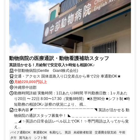
動物病院の医療通訳・動物看護補助スタッフ
英語活かせる！月給制で安定収入✨時短も相談OK♪
中部動物病院(Gentle Giant株式会社)
交通・アクセス 国体道路入り口交差点から車で2分 車通勤OK★
月給220,000円以上
沖縄県中頭郡
勤務時間詳細 実働時間：1日あたり8時間 平均勤務日数：1ヶ月あた
り20日 〜 22日 8:00〜17:30（実働8時間） ■休憩90分 ■シフト制 ■時
短勤務の相談OK♪ 診察の状況により、 残...
仕事内容 ◤￣￣￣￣￣￣￣￣￣￣￣￣￣￣￣￣◥ 英語が活かせる 動
物病院の通訳スタッフ募集中！ ◣＿＿＿＿＿＿＿＿＿＿＿＿＿＿＿
＿◢ ✨英語の日常会話レベル以上でOK！ ✨専門用語は入ってから覚
え...
バイク通勤OK
車通勤OK
転勤なし
英語
未経験者歓迎
交通費全額支給
午前
夕方
賞与あり
シフト制