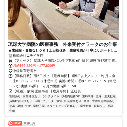
琉球大学病院の医療事務 外来受付クラークのお仕事
★未経験・資格なしＯＫ！土日祝休み 先輩社員が丁寧にサポートしま
す！中部エリアでお仕事相談会開催中！
株式会社ニチイ学館
【アクセス】 琉球大学病院バス停で下車 ■住 所 沖縄県 宜野湾市 喜友
月給169,420円～177,620円
名1076番地 ■アクセス 琉球大学病院バス停で下車
沖縄県宜野湾市
【勤務日数】 週5日以上 【勤務時間】 週5日以上／シフト制 月～金
①8：00～17：00（休憩60分 実働8時間） ②8：15～17：15（休憩
60分 実働8時間） 1ヶ月の労働時間：150...
【職種】 病院 医療事務 【雇用形態】 正社員
制服あり
育休延長あり
ランチタイム
扶養内勤務OK
無料研修
主婦・主夫歓迎
資格取得支援あり
長期
フリーター歓迎
社会保険あり
産休・育休取得実績あり
急募
早朝
午後
学歴不問
スタートアップ研修あり
学生歓迎
転勤なし
英語
午前
派遣社員