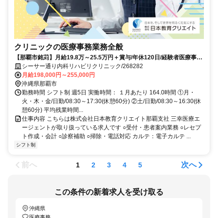
クリニックの医療事務業務全般
【那覇市銘苅】月給19.8万～25.5万円＋賞与/年休120日/経験者医療事務/
シーサー通り内科リハビリクリニック
シーサー通り内科リハビリクリニック/268282
月給198,000円～255,000円
沖縄県那覇市
勤務時間 シフト制 週5日 実働時間： １月あたり 164.0時間 ①月・
火・木・金/日勤/08:30～17:30(休憩60分) ②土/日勤/08:30～16:30(休
憩60分) 平均残業時間...
仕事内容 こちらは株式会社日本教育クリエイト那覇支社 三幸医療エ
ージェントが取り扱っている求人です ○受付・患者案内業務 ○レセプ
ト作成・会計 ○診察補助 ○掃除・電話対応 カルテ：電子カルテ ...
シフト制
前へ
次へ
1
2
3
4
5
この条件の新着求人を受け取る
沖縄県
医療事務