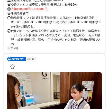
与3.5ヶ月｜マイカー通勤OK｜医療事務
医療法人緑心会 なかむら眼科/264485
交通アクセス 最寄駅：安里駅 安里駅より徒歩15分
月給190,000円～215,000円
沖縄県那覇市
勤務時間 シフト制 週6日 実働時間： １月あたり 166.0時間 ①月・
水・金/日勤/08:30～18:00(休憩90分) ②火/日勤/08:30～18:00(休憩60
分) ③木/日勤/08:...
仕事内容 こちらは株式会社日本教育クリエイト那覇支社 三幸医療エ
ージェントが取り扱っている求人です ・受付、電話対応 ・カルテ整
理 ・診療報酬計算、請求 ・手術後の後片付け補助 「医療の現場で人
の...
シフト制
正社員