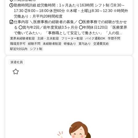
勤務時間詳細 総労働時間：1ヶ月あたり163時間 シフト制 ①8:30～
17:30 ②9:00～18:00 休憩60分 ※木曜・土曜は8:30～12:30 ※時間外
労働あり：月平均20時間程度
仕事内容 ＼医療事務の経験者の募集／ ⭕医療事務での経験が生かせ
る ⭕賞与年2回／前年度実績3.5ヶ月分 ⭕年間休日120日 「医療業界
で働いてみたい」 「事務職として安定して働きたい」 「人の役...
業界未経験者歓迎
主婦・主夫歓迎
フリーター歓迎
バイク通勤OK
学歴不問
職場見学可
経験不問
未経験者歓迎
研修あり
賞与あり
交通費支給
駅近5分以内
シフト制
派遣社員