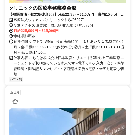
クリニックの医療事務業務全般
【那覇市泊・牧志駅徒歩8分】月給22.5万～31.5万円｜賞与2.5ヶ月｜正
社員｜医療事務｜医療法人ウィメンズクリニック糸数
医療法人ウィメンズクリニック糸数/269271
交通アクセス 最寄駅：牧志駅 牧志駅より徒歩8分
月給225,000円～315,000円
沖縄県那覇市
勤務時間 シフト制 週5日～6日 実働時間： １月あたり 170.0時間 ①
月～金/日勤/09:00～18:00(休憩60分) ②月～土/日勤/09:00～13:00 ③
月～金/日勤/14:00...
仕事内容 こちらは株式会社日本教育クリエイト那覇支社 三幸医療エ
ージェントが取り扱っている求人です ○電子カルテ入力・会計 ○保険
証確認・問診記入 ○レセプト・各種請求業務 ○電話・来客対応及び書
類...
シフト制
正社員