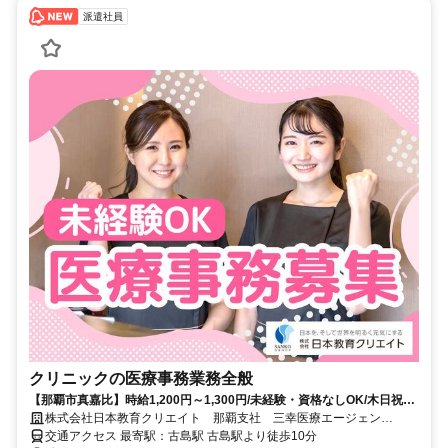
派遣社員
クリニックの医療事務業務全般
【那覇市真嘉比】時給1,200円～1,300円/未経験・資格なしOK/木日祝休
み/医療事務/島袋整形外科
株式会社日本教育クリエイト 那覇支社 三幸医療エージェン
ト/269266
交通アクセス 最寄駅：古島駅 古島駅より徒歩10分