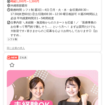
時給1,200円～1,300円
沖縄県那覇市
勤務時間 シフト制 週3日～4日 ①月・火・水・金/日勤/08:30～
17:30(休憩60分) ②土/日勤/08:30～12:30 曜日相談可 ※週20時間以上
必須 平均残業時間月1～5時間程度
仕事内容 ＼未経験・無資格からのスタートを応援！／ 「医療事務の
お仕事って専門的で難しそう…」という方へ！ まずは質問だけでも
大歓迎です♪ 皆さまからのご応募を心よりお待ちしております◎ 【お
すすめ...
シフト制
同じ企業の求人
正社員