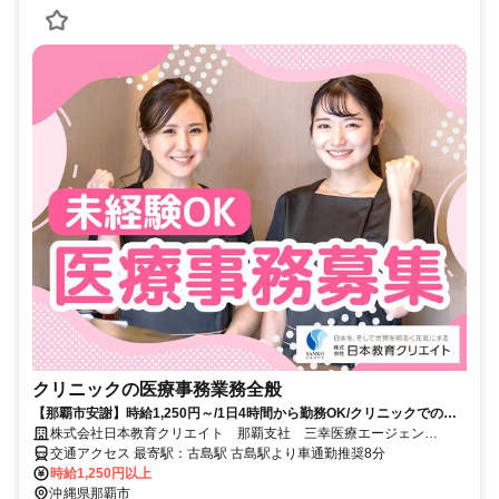
クリニックの医療事務業務全般
【那覇市安謝】時給1,250円～/1日4時間から勤務OK/クリニックでの医
療事務
株式会社日本教育クリエイト 那覇支社 三幸医療エージェン
ト/217677
交通アクセス 最寄駅：古島駅 古島駅より車通勤推奨8分
時給1,250円以上
沖縄県那覇市