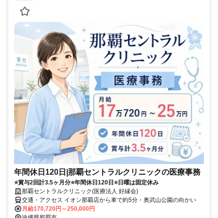
年間休日120日|那覇セントラルクリニックの医療事務
⭐賞与2回計3.5ヶ月分⭐年間休日120日⭐日曜は固定休み
那覇セントラルクリニック(医療法人 好縁会)
交通・アクセス イオン那覇店から車で約5分・奥武山公園の向かい
月給170,720円～250,000円
沖縄県那覇市