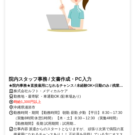
院内スタッフ事務 / 文書作成・PC入力
★院内事務★直接雇用になれるチャンス / 未経験OK×日勤のみ / 残業ほ
ぼ無し / 資格が無くてもOKです
株式会社ルフト・メディカルケア
勤務地・最寄駅 ・車通勤OK (駐車場あり)
時給1,300円以上
沖縄県浦添市
勤務時間・期間 【勤務時間】 朝勤 昼勤 夕勤 【平日】 8:30～17:30
（実働8時間 休憩1時間） 【木・土】 8:30～12:30 （実働4時間）
【勤務期間】 長期 試用期間：試用期...
仕事内容 派遣からのスタートとなりますが、 頑張り次第で病院の直
接雇用になれるチャンスあり！！ 正社員を目指している方にオスス