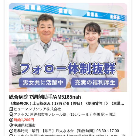
総合病院で調剤助手/AM5165nah
《未経験OK！土日祝休み！17時ピタ！即日》《制服貸与！》《車通勤
OK！無料駐車場あり！》《食堂あり！》《派遣スタッフ活躍中！》
ヒューマンリソシア株式会社
アクセス: 沖縄都市モノレール線 （ゆいレール）壺川 駅～周辺
時給1,200円
沖縄県那覇市
勤務時間・曜日: 【曜日】月火水木金 【勤務時間】08:30～17:00