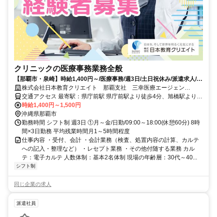
クリニックの医療事務業務全般
【那覇市・泉崎】時給1,400円～/医療事務/週3日/土日祝休み/派遣求人/那
覇NICE救急クリニック
株式会社日本教育クリエイト 那覇支社 三幸医療エージェン
ト/251950
交通アクセス 最寄駅：県庁前駅 県庁前駅より徒歩4分、旭橋駅より徒
歩5分
時給1,400円～1,500円
沖縄県那覇市
勤務時間 シフト制 週3日 ①月～金/日勤/09:00～18:00(休憩60分) 8時
間×3日勤務 平均残業時間月1～5時間程度
仕事内容 ・受付、会計 ・会計業務（検査、処置内容の計算、カルテ
への記入・整理など） ・レセプト業務 ・その他付随する業務 カル
テ：電子カルテ 人数体制：基本2名体制 現場の年齢層：30代～40...
シフト制
同じ企業の求人
派遣社員