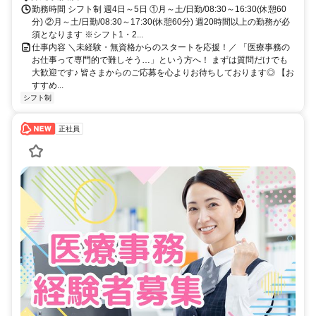
勤務時間 シフト制 週4日～5日 ①月～土/日勤/08:30～16:30(休憩60
分) ②月～土/日勤/08:30～17:30(休憩60分) 週20時間以上の勤務が必
須となります ※シフト1・2...
仕事内容 ＼未経験・無資格からのスタートを応援！／ 「医療事務の
お仕事って専門的で難しそう…」という方へ！ まずは質問だけでも
大歓迎です♪ 皆さまからのご応募を心よりお待ちしております◎ 【お
すすめ...
シフト制
正社員