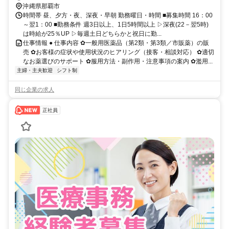
沖縄県那覇市
時間帯 昼、夕方・夜、深夜・早朝 勤務曜日・時間 ■募集時間 16：00
～翌1：00 ■勤務条件 週3日以上、1日5時間以上 ▷深夜(22－翌5時)
は時給が25％UP ▷毎週土日どちらかと祝日に勤...
仕事情報 ● 仕事内容 ✿一般用医薬品（第2類・第3類／市販薬）の販
売 ✿お客様の症状や使用状況のヒアリング（接客・相談対応） ✿適切
なお薬選びのサポート ✿服用方法・副作用・注意事項の案内 ✿濫用...
主婦・主夫歓迎
シフト制
同じ企業の求人
正社員