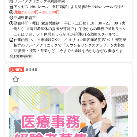
OK／駅チカ徒歩5分／美容施術やスマホ通話料金負担も
フレイアクリニック沖縄那覇院
アクセス: ゆいレール「県庁前駅」より徒歩5分 ✧ゆいレール沿線の方
おすすめ！ 県庁前／美栄橋／旭橋から徒歩圏 ✧首里〜空港方面どち
月給250,000円～280,000円
らからも通勤しやすい！ ✧新都心エリア（おもろまち）からの通勤者
沖縄県那覇市
多数◎
勤務時間・曜日: 変形労働制 ［平日・土日祝］10：30～21：00（実
働8h） ※毎月希望休の提出が可能です 午後からの勤務で通勤ラッシ
ュとはサヨナラ！ 休憩もしっかり1時間取れる勤務スタイルで...
仕事内容: ＼ ✧未経験OK✧ ／ オリコン顧客満足度第1位！ 安定感
抜群のフレイアクリニックで 「カウンセリングスタッフ」を大募集
◎ 販売・接客・営業など、 今までの経験を活かしながら 働きやす...
変形労働時間制
派遣社員