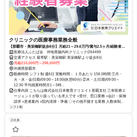
クリニックの医療事務業務全般
【那覇市・美栄橋駅徒歩8分】月給21～29.6万円/賞与2.5ヶ月/経験者歓
迎/医療事務/仲地胃腸内科クリニック
医療法人ふたば会 仲地胃腸内科クリニック/264499
交通アクセス 最寄駅：美栄橋駅 美栄橋駅より徒歩8分
月給210,000円～296,000円
沖縄県那覇市
勤務時間 シフト制 週6日 実働時間： １月あたり 156.0時間 ①月・
火・水・金/日勤/09:00～18:00(休憩60分) ②木・土/日勤/09:00～
12:30 平均残業時間月1～5時...
仕事内容 こちらは株式会社日本教育クリエイト那覇支社 三幸医療エ
ージェントが取り扱っている求人です ○受付、窓口業務 ○会計・保険
請求 ○患者案内 ○院内清掃・準備 〇その他不随する業務 人数体制...
シフト制
正社員