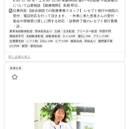
8:30~17:30 木・土 8:30~12:00 実働8時間 週3～4日勤務 ※就業曜日
については要相談 【勤務期間】 長期 即日...
仕事内容 【総合病院での医療事務スタッフ】 レセプト発行や病院の
受付、電話対応を行って頂きます。 ・外来に来た患者さんの受付 ・
面会や荷物受け渡しに関する対応 ・診察終了後のレセプト発行業務
・診...
業界未経験者歓迎
育休延長あり
主婦・主夫歓迎
フリーター歓迎
学歴不問
職場見学可
未経験者歓迎
経験者歓迎
ネイルOK
週払いOK
ブランクOK
交通費支給
シフト制
日払いOK
ピアスOK
服装自由
昇給あり
履歴書不要
ひげOK
髪型・髪色自由
同じ企業の求人
派遣社員