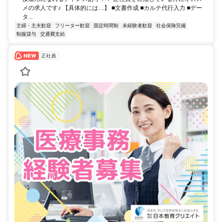
メの求人です♪ 【具体的には…】 ■文書作成 ■カルテ代行入力 ■デー
タ...
主婦・主夫歓迎
フリーター歓迎
固定時間制
未経験者歓迎
社会保険完備
制服貸与
交通費支給
正社員