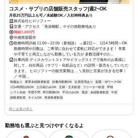
コスメ・サプリの店舗販売スタッフ|週2~OK
月収25万円以上も可／未経験OK／入社時特典あり
株式会社ヒロソフィー
交通・アクセス 「美栄橋駅」※その他勤務地あり
時給1,600円
沖縄県那覇市
勤務時間詳細 11:00～22:00（要相談） →週2日～、1日4.5時間～OK
勤務時間や日数は、ご希望に合わせて柔軟に対応ができます！ 学業
や子育てと両立しながら勤務している方が 多数活躍中のた...
仕事内容 ディスカウントストアやドラッグストアで海外のお客様に
対して、自社商品（サプリ・化粧品など）の説明・販売をしていただ
きます。 ヒロソフィーの販売業務は… ＼笑顔と言葉が活きる仕事！
／ 中国...
制服あり
業界未経験者歓迎
扶養内勤務OK
社員登用あり
副業・WワークOK
1日4時間以内OK
土日祝のみOK
主婦・主夫歓迎
フリーター歓迎
早朝
シフト自由
学歴不問
即日勤務OK
平日のみOK
英語
未経験者歓迎
午前
経験者歓迎
ネイルOK
有資格者歓迎
同じ企業の求人
勤務地も選ぶと見つけやすくなるよ