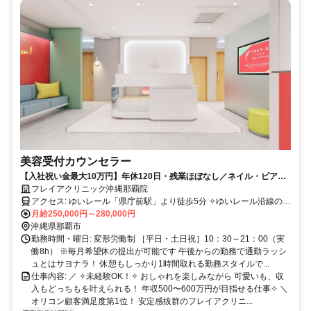
美容受付カウンセラー
【入社祝い金最大10万円】年休120日・残業ほぼなし／ネイル・ピアス
OK／駅チカ徒歩5分／美容施術やスマホ通話料金負担も
フレイアクリニック沖縄那覇院
アクセス: ゆいレール「県庁前駅」より徒歩5分 ✧ゆいレール沿線の方
おすすめ！ 県庁前／美栄橋／旭橋から徒歩圏 ✧首里〜空港方面どち
月給250,000円～280,000円
らからも通勤しやすい！ ✧新都心エリア（おもろまち）からの通勤者
沖縄県那覇市
多数◎
勤務時間・曜日: 変形労働制 ［平日・土日祝］10：30～21：00（実
働8h） ※毎月希望休の提出が可能です 午後からの勤務で通勤ラッシ
ュとはサヨナラ！ 休憩もしっかり1時間取れる勤務スタイルで...
仕事内容: ／ ✧未経験OK！✧ おしゃれを楽しみながら 可愛いも、収
入もどっちもを叶えられる！ 年収500〜600万円が目指せる仕事✧ ＼
オリコン顧客満足度第1位！ 安定感抜群のフレイアクリニ...