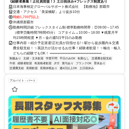
《経験者募集！正社員前提！》土日祝休み⭐フレックス制度あり
日本海事検定グローバルサポート株式会社 【勤務地】那覇市
交通・アクセス 「美栄橋駅」より徒歩10分
時給1,700円以上
沖縄県那覇市
勤務時間詳細 フレックスタイム制 標準勤務時間帯：⏰09:00～17:45
（標準労働時間7時間45分） コアタイム→10:00～16:00 ▼残業月平
均15時間程度 ▼月～金の週5日平日のみ勤務
仕事内容 ✨紹介予定派遣!正社員が目指せる! ✨駅から徒歩圏内＆交通
費全額支給！ ✨英語力が活かせるお仕事！経験者歓迎！ ✨輸出・輸入
どちらの経験でもOK！ ════════════════════ ...
制服あり
主婦・主夫歓迎
学歴不問
平日のみOK
転勤なし
交通費全額支給
午前
経験者歓迎
有資格者歓迎
夕方
賞与あり
ブランクOK
育休あり
交通費支給
長期歓迎
長期休暇あり
週4日以上OK
土日祝休み
アルバイト・パート