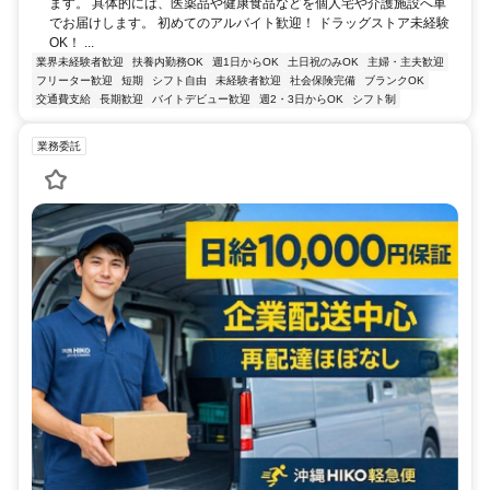
ます。 具体的には、医薬品や健康食品などを個人宅や介護施設へ車
でお届けします。 初めてのアルバイト歓迎！ ドラッグストア未経験
OK！ ...
業界未経験者歓迎
扶養内勤務OK
週1日からOK
土日祝のみOK
主婦・主夫歓迎
フリーター歓迎
短期
シフト自由
未経験者歓迎
社会保険完備
ブランクOK
交通費支給
長期歓迎
バイトデビュー歓迎
週2・3日からOK
シフト制
業務委託