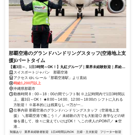
那覇空港のグランドハンドリングスタッフ(空港地上支
援)/パートタイム
【週3日～、1日3時間～OK！】丸紅グループ｜業界未経験歓迎｜昇給あ
り｜学生さんを中心に活躍中◎
スイスポートジャパン 那覇空港
アクセス ゆいレール「那覇空港駅」より直結
時給1,200円以上
沖縄県那覇市
勤務時間 8：00～18：00の間でシフト制 ※上記時間内で1日3時間以
上、週3日～OK！ ★8:00～14:00、12:00～18:00の シフトに入れる
方歓迎！ ※基本的には残業なし ⇒万が一...
仕事内容 那覇空港のグランドハンドリングスタッフ（空港地上支
援） ＼那覇空港で働こう！／ 未経験の方でも大歓迎◎ 座学などの研
修を通して、徐々に覚えていけばOK！ ＼この求人のPOINT／ ★空
港...
制服あり
業界未経験者歓迎
1日4時間以内OK
主婦・主夫歓迎
フリーター歓迎