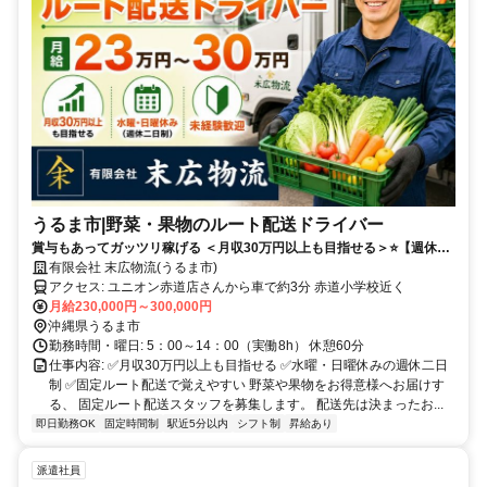
うるま市|野菜・果物のルート配送ドライバー
賞与もあってガッツリ稼げる ＜月収30万円以上も目指せる＞⭐【週休二
日制・年末年始・GW休み】⭐未経験歓迎もしっかり稼げる⭐
有限会社 末広物流(うるま市)
アクセス: ユニオン赤道店さんから車で約3分 赤道小学校近く
月給230,000円～300,000円
沖縄県うるま市
勤務時間・曜日: 5：00～14：00（実働8h） 休憩60分
仕事内容: ✅月収30万円以上も目指せる ✅水曜・日曜休みの週休二日
制 ✅固定ルート配送で覚えやすい 野菜や果物をお得意様へお届けす
る、 固定ルート配送スタッフを募集します。 配送先は決まったお...
即日勤務OK
固定時間制
駅近5分以内
シフト制
昇給あり
派遣社員