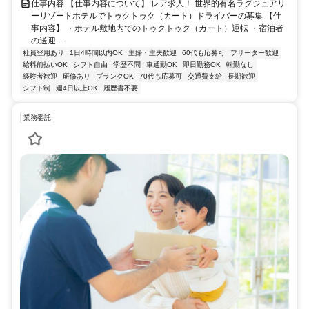
仕事内容 【仕事内容について】 レア求人！ 世界的有名ラグジュアリ
ーリゾートホテルでトゥクトゥク（カート）ドライバーの募集 【仕
事内容】 ・ホテル敷地内でのトゥクトゥク（カート）運転 ・宿泊者
の送迎...
社員登用あり
1日4時間以内OK
主婦・主夫歓迎
60代も応募可
フリーター歓迎
給料前払いOK
シフト自由
学歴不問
車通勤OK
即日勤務OK
転勤なし
経験者歓迎
研修あり
ブランクOK
70代も応募可
交通費支給
長期歓迎
シフト制
週4日以上OK
履歴書不要
業務委託