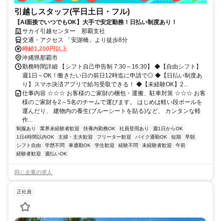
引越しスタッフ(平日土日・フル)
【AI面接でいつでもOK】大手で安定勤務！日払い制度あり！
サカイ引越センター 那覇支社
交通・アクセス 「安謝橋」より徒歩8分
時給1,200円以上
沖縄県那覇市
勤務時間詳細 【シフト自己申告制 7:30～16:30】 ◆【自由シフト】
週1日～OK！働きたい日の前日12時迄に申請で◎ ◆【日払い制度あ
り】スマホ決済アプリで給与受取できる！ ◆【未経験OK】2...
仕事内容 ☆☆☆ お客様のご家財の梱包・運搬、駐車対策 ☆☆☆ お客
様のご家財を2～5名のチームで運びます。 はじめは軽い段ボールを
運んだり、 建物内の養生(ブルーシートを貼る)など、 カンタンな軽
作...
制服あり
業界未経験者歓迎
扶養内勤務OK
社員登用あり
週1日からOK
1日4時間以内OK
主婦・主夫歓迎
フリーター歓迎
バイク通勤OK
短期
早朝
シフト自由
学歴不問
車通勤OK
学生歓迎
経験不問
未経験者歓迎
午前
経験者歓迎
週払いOK
同じ企業の求人
正社員