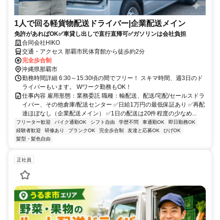
1人で回る軽貨物配送ドライバー|企業配送メイン
免許があればOK✅車貸し出しで直行直帰可✅ガソリンは会社負担
合同会社HIKO
交通・アクセス 那覇市民体育館から徒歩約2分
完全歩合制
沖縄県那覇市
勤務時間詳細 6:30～15:30頃の間でフリー！ スキマ時間、週3日のド
ライバーもいます。 Wワーク勤務もOK！
仕事内容 雇用形態：業務委託 職種：輸配送、配送/宅配/セールスドラ
イバー、その他倉庫/配送センター ✅日給1万円の最低保証あり ✅再配
達ほぼなし（企業配送メイン） ✅1日の配送は20件程度の少なめ...
フリーター歓迎
バイク通勤OK
シフト自由
学歴不問
車通勤OK
即日勤務OK
経験者歓迎
研修あり
ブランクOK
完全歩合制
友達と応募OK
ひげOK
髪型・髪色自由
正社員