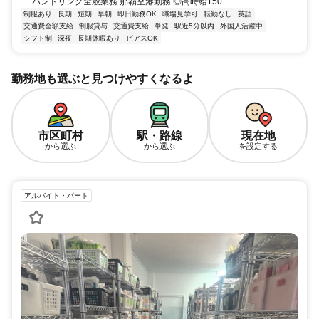
ハンドリング全般業務 那覇空港勤務 ◎高時給150...
制服あり
長期
短期
早朝
即日勤務OK
職場見学可
転勤なし
英語
交通費全額支給
制服貸与
交通費支給
単発
駅近5分以内
外国人活躍中
シフト制
深夜
長期休暇あり
ピアスOK
勤務地も選ぶと見つけやすくなるよ
市区町村
駅・路線
現在地
から選ぶ
から選ぶ
を設定する
アルバイト・パート