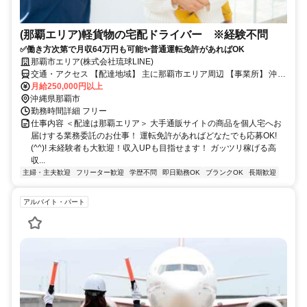
(那覇エリア)軽貨物の宅配ドライバー ※経験不問
✅働き方次第で月収64万円も可能✨普通運転免許があればOK
那覇市エリア(株式会社琉球LINE)
交通・アクセス 【配達地域】 主に那覇市エリア周辺 【事業所】 沖縄
県那覇市識名4-11-30-202号
月給250,000円以上
沖縄県那覇市
勤務時間詳細 フリー
仕事内容 ＜配達は那覇エリア＞ 大手通販サイトの商品を個人宅へお
届けする業務委託のお仕事！ 運転免許があればどなたでも応募OK!
(^^)! 未経験者も大歓迎！収入UPも目指せます！ ガッツリ稼げる高
収...
主婦・主夫歓迎
フリーター歓迎
学歴不問
即日勤務OK
ブランクOK
長期歓迎
アルバイト・パート