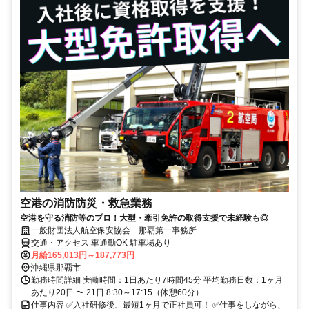
空港の消防防災・救急業務
空港を守る消防等のプロ！大型・牽引免許の取得支援で未経験も◎
一般財団法人航空保安協会 那覇第一事務所
交通・アクセス 車通勤OK 駐車場あり
月給165,013円～187,773円
沖縄県那覇市
勤務時間詳細 実働時間：1日あたり7時間45分 平均勤務日数：1ヶ月
あたり20日 〜 21日 8:30～17:15（休憩60分）
仕事内容 ✅入社研修後、最短1ヶ月で正社員可！ ✅仕事をしながら、