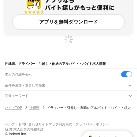
アプリを無料ダウンロード
沖縄県、ドライバー・引越し・配送のアルバイト・バイト求人情報
求人の詳細を表示
条件を追加・変更して検索
市区町村を追加・変更
関連キーワード
沖縄県 ドライバー・引越し・配送 配送ドライバー
沖縄県
駅を追加・変更
バイトTOP
沖縄県
ドライバー・引越し・配送のアルバイト・バイト・求人
沖縄県 ドライバー・引越し・配送 運転手
沖縄県
すべて
沖縄県 ドライバー・引越し・配送 運転手ドライバー
那覇市
宜野湾市
石垣市
浦添市
名護市
糸満市
沖縄市
豊見城市
うるま市
宮古島市
職種を追加・変更
ゆいレール
沖縄県 沖縄市 ドライバー・引越し・配送 配達
南城市
国頭郡
中頭郡
島尻郡
宮古郡
八重山郡
那覇空港駅
赤嶺駅
小禄駅
奥武山公園駅
壺川駅
旭橋駅
県庁前駅
美栄橋駅
牧志駅
沖縄県 沖縄市 ドライバー・引越し・配送 運搬
飲食・フードサービス
ヘルプ・お問い合わせ
サイトマップ
利用規約・プライバシーポリシー
特徴を追加・変更
安里駅
おもろまち駅
古島駅
市立病院前駅
儀保駅
首里駅
石嶺駅
経塚駅
浦添前田駅
飲食・フードサービス
すべて
[企業]求人広告の掲載相談
てだこ浦西駅
ホールスタッフ
キッチンスタッフ
皿洗い・洗い場
精肉・鮮魚加工
給食調理
人気