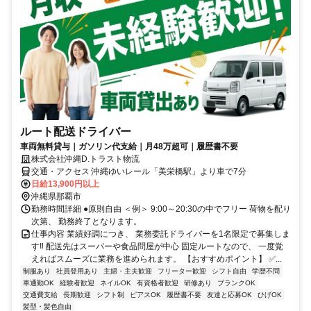
ルート配送ドライバー
車両無料貸与｜ガソリン代支給｜月48万超可｜履歴書不要
株式会社沖縄D.トラスト物流
交通・アクセス 沖縄ゆいレール「美栄橋駅」より車で7分
日給13,900円以上
沖縄県那覇市
勤務時間詳細 ●原則自由 ＜例＞ 9:00～20:30の中でフリー 荷物を配り
次第、 勤務終了となります。
仕事内容 業績好調につき、 業務委託ドライバーを1名限定で募集しま
す‼ 配送先はスーパーや食品問屋が中心 固定ルートなので、 一度覚
えればスムーズに業務を進められます。 【おすすめポイント】 ✅...
制服あり
社員登用あり
主婦・主夫歓迎
フリーター歓迎
シフト自由
学歴不問
車通勤OK
経験者歓迎
ネイルOK
有資格者歓迎
研修あり
ブランクOK
交通費支給
長期歓迎
シフト制
ピアスOK
履歴書不要
友達と応募OK
ひげOK
髪型・髪色自由