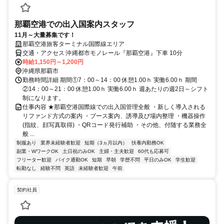
那覇空港での出入国案内スタッフ
11月～大量募集です！
那覇空港旅客ターミナル国際線エリア
交通・アクセス 沖縄都市モノレール『那覇空港』下車 10分
時給1,150円～1,200円
沖縄県那覇市
勤務時間詳細 期間①7：00～14：00 休憩1.00ｈ 実働6.00ｈ 期間
②14：00～21：00 休憩1.00ｈ 実働6.00ｈ 週あたりの週2日～シフト
制になります。
仕事内容 ★那覇空港国際線での出入国管理全般 ・新しく導入される
リファンド方式の案内 ・ブース案内、誘導及び場内整理 ・機器操作
(指紋、顔写真取得) ・QRコード発行補助 ・その他、付随する業務全
般 ...
制服あり
業界未経験者歓迎
短期（3ヵ月以内）
扶養内勤務OK
副業・WワークOK
土日祝のみOK
主婦・主夫歓迎
60代も応募可
フリーター歓迎
バイク通勤OK
短期
早朝
学歴不問
平日のみOK
学生歓迎
転勤なし
経験不問
英語
未経験者歓迎
午前
契約社員