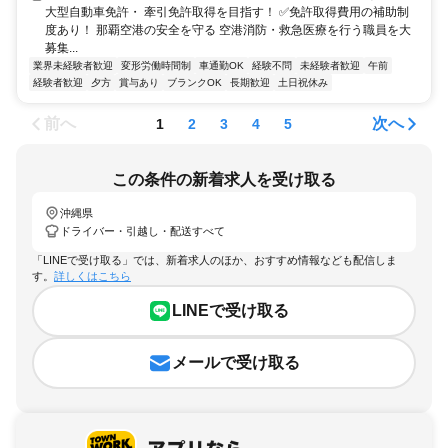
大型自動車免許・ 牽引免許取得を目指す！ ✅免許取得費用の補助制
度あり！ 那覇空港の安全を守る 空港消防・救急医療を行う職員を大
募集...
業界未経験者歓迎
変形労働時間制
車通勤OK
経験不問
未経験者歓迎
午前
経験者歓迎
夕方
賞与あり
ブランクOK
長期歓迎
土日祝休み
前へ
次へ
1
2
3
4
5
この条件の新着求人を受け取る
沖縄県
ドライバー・引越し・配送すべて
「LINEで受け取る」では、新着求人のほか、おすすめ情報なども配信しま
す。
詳しくはこちら
LINEで受け取る
メールで受け取る