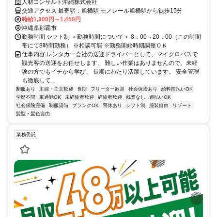
支える一員になれる♪
人材コンサルト沖縄株式会社
交通アクセス 最寄駅：旭橋駅 モノレール旭橋駅から徒歩15分
時給1,300円～1,450円
沖縄県那覇市
勤務時間 シフト制 ＜勤務時間について＞ 8：00～20：00（この時間
帯にて8時間勤務） ※相談可能 ※勤務開始時期調整ＯＫ
仕事内容 レンタカー会社の送迎ドライバーとして、マイクロバスで
観光客の送迎をお任せします。 難しい作業はありませんので、未経
験の方でもイチから学び、 長期にわたり活躍しています。 安全管理
も徹底して...
制服あり
主婦・主夫歓迎
長期
フリーター歓迎
社会保険あり
給料前払いOK
学歴不問
車通勤OK
未経験者歓迎
経験者歓迎
残業なし
週払いOK
社会保険完備
制服貸与
ブランクOK
育休あり
シフト制
服装自由
リゾート
髪型・髪色自由
業務委託