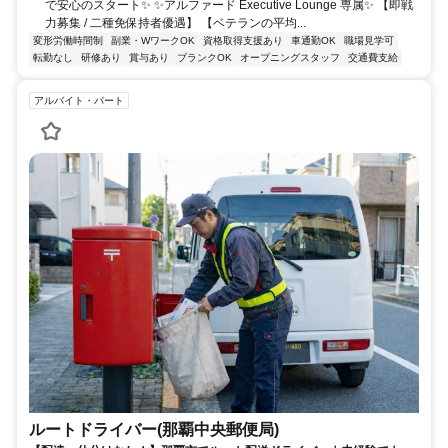
で安心のスタート✨ ✨アルファード Executive Lounge 専属✨ 【即戦
力募集 / 二種免保持者優遇】 【ベテランの平均...
変形労働時間制
副業・WワークOK
資格取得支援あり
車通勤OK
職場見学可
転勤なし
研修あり
賞与あり
ブランクOK
オープニングスタッフ
交通費支給
アルバイト・パート
ルートドライバー(那覇中央郵便局)