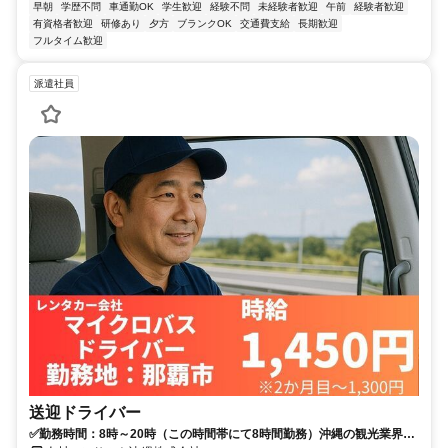
早朝
学歴不問
車通勤OK
学生歓迎
経験不問
未経験者歓迎
午前
経験者歓迎
有資格者歓迎
研修あり
夕方
ブランクOK
交通費支給
長期歓迎
フルタイム歓迎
派遣社員
送迎ドライバー
✅勤務時間：8時～20時（この時間帯にて8時間勤務）沖縄の観光業界を