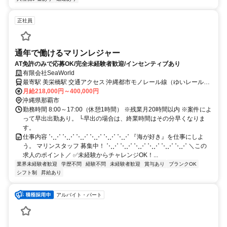
正社員
通年で働けるマリンレジャー
AT免許のみで応募OK/完全未経験者歓迎/インセンティブあり
有限会社SeaWorld
最寄駅 美栄橋駅 交通アクセス 沖縄都市モノレール線（ゆいレール）
「美栄橋駅」より徒歩11分 ★車通勤OK／バイク通勤OK！（駐車場
月給218,000円～400,000円
あり）
沖縄県那覇市
勤務時間 8:00～17:00（休憩1時間） ※残業月20時間以内 ※案件によ
って早出出勤あり。 └早出の場合は、終業時間はその分早くなりま
す。
仕事内容 ⋱⋰ ⋱⋰ ⋱⋰ ⋱⋰ ⋱⋰ ⋱⋰ 『海が好き』を仕事にしよ
う。 マリンスタッフ 募集中！ ⋱⋰ ⋱⋰ ⋱⋰ ⋱⋰ ⋱⋰ ⋱⋰ ＼この
求人のポイント／ ✅未経験からチャレンジOK！...
業界未経験者歓迎
学歴不問
経験不問
未経験者歓迎
賞与あり
ブランクOK
シフト制
昇給あり
アルバイト・パート