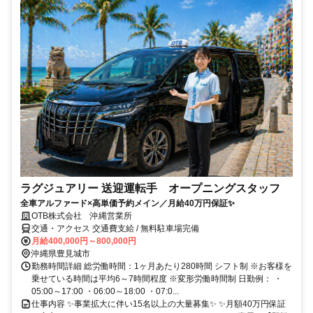
ラグジュアリー 送迎運転手 オープニングスタッフ
全車アルファード×高単価予約メイン／月給40万円保証✨
OTB株式会社 沖縄営業所
交通・アクセス 交通費支給 / 無料駐車場完備
月給400,000円～800,000円
沖縄県豊見城市
勤務時間詳細 総労働時間：1ヶ月あたり280時間 シフト制 ※お客様を
乗せている時間は平均6～7時間程度 ※変形労働時間制 日勤例： ・
05:00～17:00 ・06:00～18:00 ・07:0...
仕事内容 ✨事業拡大に伴い15名以上の大量募集✨ ✨月額40万円保証