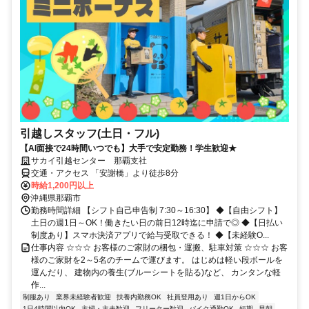
引越しスタッフ(土日・フル)
【AI面接で24時間いつでも】大手で安定勤務！学生歓迎★
サカイ引越センター 那覇支社
交通・アクセス 「安謝橋」より徒歩8分
時給1,200円以上
沖縄県那覇市
勤務時間詳細 【シフト自己申告制 7:30～16:30】 ◆【自由シフト】
土日の週1日～OK！働きたい日の前日12時迄に申請で◎ ◆【日払い
制度あり】スマホ決済アプリで給与受取できる！ ◆【未経験O...
仕事内容 ☆☆☆ お客様のご家財の梱包・運搬、駐車対策 ☆☆☆ お客
様のご家財を2～5名のチームで運びます。 はじめは軽い段ボールを
運んだり、 建物内の養生(ブルーシートを貼る)など、 カンタンな軽
作...
制服あり
業界未経験者歓迎
扶養内勤務OK
社員登用あり
週1日からOK
1日4時間以内OK
主婦・主夫歓迎
フリーター歓迎
バイク通勤OK
短期
早朝