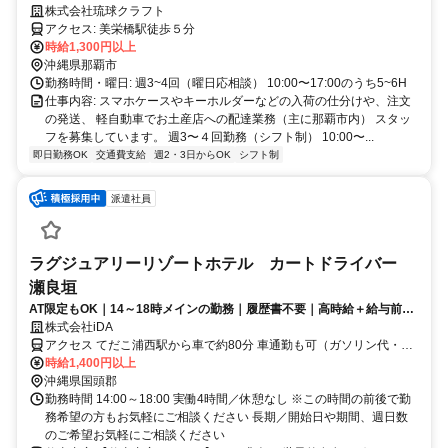
株式会社琉球クラフト
アクセス: 美栄橋駅徒歩５分
時給1,300円以上
沖縄県那覇市
勤務時間・曜日: 週3~4回（曜日応相談） 10:00〜17:00のうち5~6H
仕事内容: スマホケースやキーホルダーなどの入荷の仕分けや、注文
の発送、 軽自動車でお土産店への配達業務（主に那覇市内） スタッ
フを募集しています。 週3〜４回勤務（シフト制） 10:00〜...
即日勤務OK
交通費支給
週2・3日からOK
シフト制
派遣社員
ラグジュアリーリゾートホテル カートドライバー
瀬良垣
AT限定もOK｜14～18時メインの勤務｜履歴書不要｜高時給＋給与前払
いあり
株式会社iDA
アクセス てだこ浦西駅から車で約80分 車通勤も可（ガソリン代・駐
車場あり）
時給1,400円以上
沖縄県国頭郡
勤務時間 14:00～18:00 実働4時間／休憩なし ※この時間の前後で勤
務希望の方もお気軽にご相談ください 長期／開始日や期間、週日数
のご希望お気軽にご相談ください