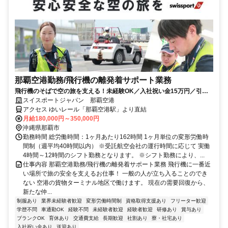
那覇空港勤務/飛行機の離発着サポート業務
飛行機のそばで空の旅を支える！未経験OK／入社祝い金15万円／引越
費用全額負担／丸紅グループ
スイスポートジャパン 那覇空港
アクセス ゆいレール「那覇空港駅」より直結
月給180,000円～350,000円
沖縄県那覇市
勤務時間 総労働時間：1ヶ月あたり162時間 1ヶ月単位の変形労働時
間制（週平均40時間以内） ※受託航空会社の運行時間に応じて 実働
4時間～12時間のシフト勤務となります。 ※シフト勤務により、...
仕事内容 那覇空港勤務/飛行機の離発着サポート業務 飛行機に一番近
い場所で旅の安全を支えるお仕事！ 一般の人が立ち入ることのでき
ない 空港の貨物ターミナル地区で働けます。 現在の需要回復から、
新たな仲...
制服あり
業界未経験者歓迎
変形労働時間制
資格取得支援あり
フリーター歓迎
学歴不問
車通勤OK
経験不問
未経験者歓迎
経験者歓迎
研修あり
賞与あり
ブランクOK
育休あり
交通費支給
長期歓迎
社割あり
寮・社宅あり
入社祝い金あり
送迎あり