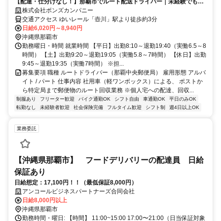
【配達・仕分けなし！】那覇市でルート配送ドライバー｜未経験でも大
丈夫
株式会社ボンズカンパニー
交通アクセス ゆいレール「壺川」駅より徒歩約3分
日給6,020円～8,940円
沖縄県那覇市
勤務曜日・時間 就業時間 【平日】出勤8:10～退勤19:40（実働6.5～8
時間） 【土】出勤9:20～退勤19:05（実働5.8～7時間） 【休日】出勤
9:45～退勤19:35（実働7時間） ※担...
募集要項 職種 ルートドライバー（那覇中央郵便局） 雇用形態 アルバ
イト / パート 仕事内容 社用車（軽ワンボックス）による、 ポストか
ら特定局まで郵便物のルート回収業務 ※個人宅への配達、回収...
制服あり
フリーター歓迎
バイク通勤OK
シフト自由
車通勤OK
平日のみOK
転勤なし
未経験者歓迎
社会保険完備
フルタイム歓迎
シフト制
週4日以上OK
業務委託
【沖縄県那覇市】 フードデリバリーの配達員 日給
保証あり
日給想定：17,100円！！（最低保証8,000円）
アンコールビジネスパートナーズ合同会社
日給8,000円以上
沖縄県那覇市
勤務時間・曜日: 【時間】 11:00~15:00 17:00〜21:00（日当保証対象