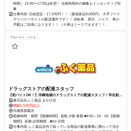
時間） 15:00〜17:00は休憩！ 当然時間外の稼働もインセンティブ対
象
仕事内容: 日給想定：17,100円！！（最低保証8,000円） 大手フード
デリバリーサイトの配送案件です！！ 自転車、原付、バイク、車の
手配はご自身になります！！ （※車はリースできます！！...
アルバイト・パート
ドラッグストアの配達スタッフ
【初バイトOK！】沖縄地場のドラッグストアの配達スタッフ！学生歓
迎！主婦(主夫)活躍！
株式会社ふく薬品 まかび店
時給1,100円以上
沖縄県那覇市
勤務時間・期間 【勤務時間】 昼勤 夕勤 夜勤 ■9:00～20：00 【勤務
期間】 長期 試用期間：■3か月間
仕事内容 ふく薬品店内で扱っている商品の配達業務に携わって頂き