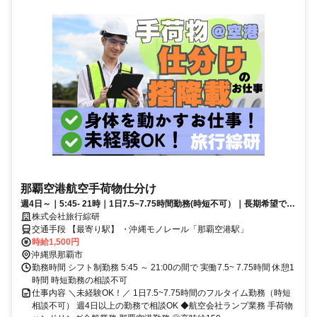
那覇空港航空手荷物仕分け
週4日～｜5:45- 21時｜1日7.5~7.75時間勤務(時短不可）｜長期希望です
が期間相談もOK！短期た単発・短時間不可
株式会社旅行綜研
交通手段 【最寄り駅】 ・沖縄モノレール「那覇空港駅」
時給1,500円
沖縄県那覇市
勤務時間 シフト制勤務 5:45 ～ 21:00の間で 実働7.5~ 7.75時間 休憩1
時間 時短勤務の相談不可
仕事内容 ＼未経験OK！／ 1日7.5~7.75時間のフルタイム勤務（時短
相談不可） 週4日以上の勤務で相談OK ◆航空会社ランプ業務 手荷物