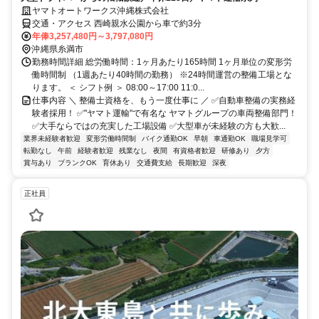
ヤマトオートワークス沖縄株式会社
交通・アクセス 西崎親水公園から車で約3分
年俸3,257,480円～3,797,080円
沖縄県糸満市
勤務時間詳細 総労働時間：1ヶ月あたり165時間 1ヶ月単位の変形労
働時間制 （1週あたり40時間の勤務） ※24時間運営の整備工場とな
ります。 ＜ シフト例 ＞ 08:00～17:00 11:0...
仕事内容 ＼ 整備士資格を、もう一度仕事に ／ ✅自動車整備の実務経
験者採用！ ✅"ヤマト運輸"で有名な ヤマトグループの車両整備部門！
✅大手ならではの充実した工場設備 ✅大型車が未経験の方も大歓...
業界未経験者歓迎
変形労働時間制
バイク通勤OK
早朝
車通勤OK
職場見学可
転勤なし
午前
経験者歓迎
残業なし
夜間
有資格者歓迎
研修あり
夕方
賞与あり
ブランクOK
育休あり
交通費支給
長期歓迎
深夜
正社員