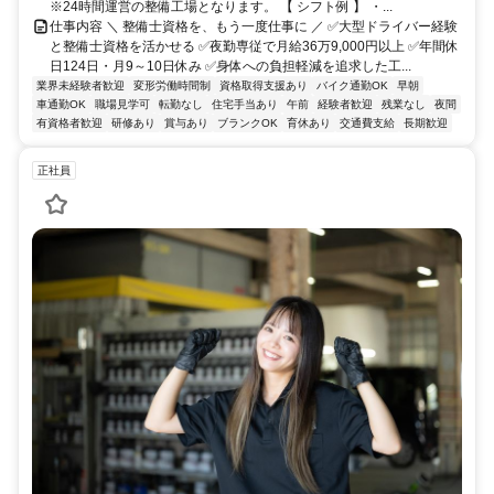
※24時間運営の整備工場となります。 【 シフト例 】 ・...
仕事内容 ＼ 整備士資格を、もう一度仕事に ／ ✅大型ドライバー経験
と整備士資格を活かせる ✅夜勤専従で月給36万9,000円以上 ✅年間休
日124日・月9～10日休み ✅身体への負担軽減を追求した工...
業界未経験者歓迎
変形労働時間制
資格取得支援あり
バイク通勤OK
早朝
車通勤OK
職場見学可
転勤なし
住宅手当あり
午前
経験者歓迎
残業なし
夜間
有資格者歓迎
研修あり
賞与あり
ブランクOK
育休あり
交通費支給
長期歓迎
正社員