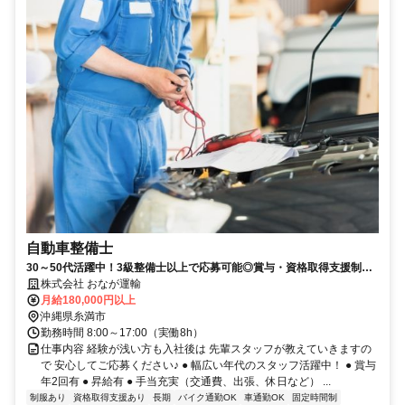
自動車整備士
30～50代活躍中！3級整備士以上で応募可能◎賞与・資格取得支援制度
有
株式会社 おなが運輸
月給180,000円以上
沖縄県糸満市
勤務時間 8:00～17:00（実働8h）
仕事内容 経験が浅い方も入社後は 先輩スタッフが教えていきますの
で 安心してご応募ください♪ ● 幅広い年代のスタッフ活躍中！ ● 賞与
年2回有 ● 昇給有 ● 手当充実（交通費、出張、休日など） ...
制服あり
資格取得支援あり
長期
バイク通勤OK
車通勤OK
固定時間制