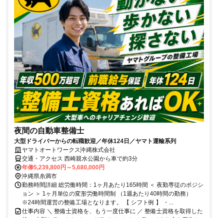
夜間の自動車整備士
大型ドライバーからの転職歓迎／年休124日／ヤマト運輸系列
ヤマトオートワークス沖縄株式会社
交通・アクセス 西崎親水公園から車で約3分
年俸5,239,800円～5,680,000円
沖縄県糸満市
勤務時間詳細 総労働時間：1ヶ月あたり165時間 ＜ 夜勤専従のポジシ
ョン ＞ 1ヶ月単位の変形労働時間制 （1週あたり40時間の勤務）
※24時間運営の整備工場となります。 【 シフト例 】 ・...
仕事内容 ＼ 整備士資格を、もう一度仕事に ／ 整備士資格を取得した