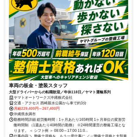
車両の板金・塗装スタッフ
大型ドライバーからの転職歓迎／年休118日／ヤマト運輸系列
ヤマトオートワークス沖縄株式会社
交通・アクセス 西崎親水公園から車で約3分
月給229,400円～267,400円
沖縄県糸満市
勤務時間詳細 総労働時間：1ヶ月あたり165時間 1ヶ月単位の変形労
働時間制 （1週あたり40時間の勤務） ※24時間運営の整備工場とな
ります。 ＜ シフト例 ＞ 08:00～17:00 11:0...
仕事内容 ＼ 整備士資格を、もう一度仕事に ／ ✅整備士資格と大型車