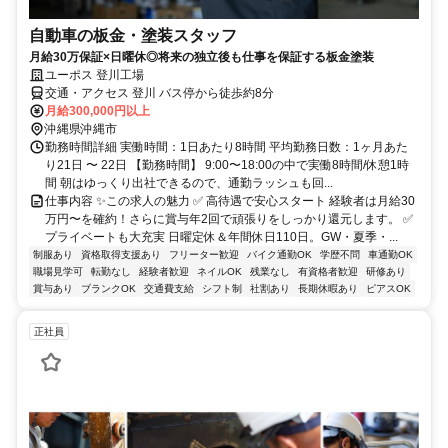
自動車の板金・塗装スタッフ
月給30万保証×日曜休◎将来の独立後も仕事を保証する板金塗装
ユーポス 登川工場
交通・アクセス 登川 バス停から徒歩約8分
月給300,000円以上
沖縄県沖縄市
勤務時間詳細 実働時間：1日あたり8時間 平均勤務日数：1ヶ月あた
り21日 〜 22日 【勤務時間】 9:00〜18:00の中で実働8時間/休憩1時
間 朝はゆっくり出社できるので、通勤ラッシュも回...
仕事内容 ✨この求人の魅力 ✅ 高待遇で安心スタート 経験者は月給30
万円〜を確約！さらに賞与年2回で頑張りをしっかり還元します。 ✅
プライベートも大充実 日曜定休＆年間休日110日。GW・夏季・...
制服あり
資格取得支援あり
フリーター歓迎
バイク通勤OK
学歴不問
車通勤OK
職場見学可
転勤なし
経験者歓迎
ネイルOK
残業なし
有資格者歓迎
研修あり
賞与あり
ブランクOK
交通費支給
シフト制
社割あり
長期休暇あり
ピアスOK
正社員