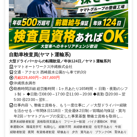
自動車検査員(ヤマト運輸系)
大型ドライバーからの転職歓迎／年休124日／ヤマト運輸系列
ヤマトオートワークス沖縄株式会社
交通・アクセス 西崎親水公園から車で約3分
月給229,400円～267,400円
沖縄県糸満市
勤務時間詳細 総労働時間：1ヶ月あたり165時間 ＜ 日勤・夜勤のシフ
ト制 ＞ ◆日勤 ①08:00～17:00 ②11:00～20:00 ◆夜勤 ③20:00～翌
5:00 ④23:00～翌8:...
仕事内容 ＼ 整備士資格を、もう一度仕事に ／ ✅大型ドライバー経験
を活かせる ✅年間休日118日・完全週休2日制 ✅前職給与保証・賞与
年2回 ✅ヤマトグループの安定した事業基盤 整備士資格を取得し...
業界未経験者歓迎
資格取得支援あり
フリーター歓迎
バイク通勤OK
早朝
車通勤OK
職場見学可
転勤なし
経験不問
未経験者歓迎
住宅手当あり
午前
経験者歓迎
夜間
有資格者歓迎
研修あり
夕方
賞与あり
ブランクOK
育休あり