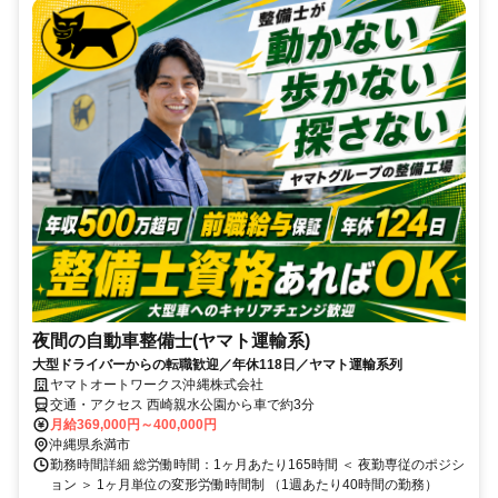
夜間の自動車整備士(ヤマト運輸系)
大型ドライバーからの転職歓迎／年休118日／ヤマト運輸系列
ヤマトオートワークス沖縄株式会社
交通・アクセス 西崎親水公園から車で約3分
月給369,000円～400,000円
沖縄県糸満市
勤務時間詳細 総労働時間：1ヶ月あたり165時間 ＜ 夜勤専従のポジシ
ョン ＞ 1ヶ月単位の変形労働時間制 （1週あたり40時間の勤務）