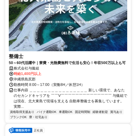
整備士
50～60代活躍中｜寮費・光熱費無料で生活も安心！年収500万以上も可
株式会社与儀組
時給1,400円以上
沖縄県島尻郡
勤務時間 8:00～17:00（実働8H／休憩1H）
仕事内容 ＿＿＿＿＿＿＿＿＿＿＿＿＿＿＿＿ 新しい環境で、あなた
のセカンドキャリアを ￣￣V￣￣￣￣￣￣￣￣￣￣￣￣￣￣ 与儀組で
は現在、北大東島で現場を支える 自動車整備士を募集しています。
実際...
資格取得支援あり
バイク通勤OK
車通勤OK
固定時間制
経験者歓迎
賞与あり
ブランクOK
寮・社宅あり
正社員