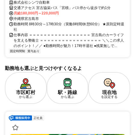
株式会社シンワ自動車
交通アクセス 宮古協栄バス「宮積」バス停から徒歩で約1分
月給180,000円～220,000円
沖縄県宮古島市
勤務時間 8時30分～17時30分（実働8時間/休憩60分） ★原則定時退
社
仕事内容 ＝＝＝＝＝＝＝＝＝＝＝＝＝＝＝＝＝ 宮古島のカーライフ
を支える整備士 ＝＝＝＝＝＝＝＝＝＝＝＝＝＝＝＝＝ ＼＼この求人
のポイント！／／ ●勤務時間が魅力！17時半退社 ●残業無しで...
固定時間制
賞与あり
勤務地も選ぶと見つけやすくなるよ
市区町村
駅・路線
現在地
から選ぶ
から選ぶ
を設定する
正社員