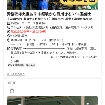
資格取得支援あり 未経験から目指せる!バス整備士
【未経験から整備士を目指そう！】働きながら資格を取得:sparkles:｜
県内最大手のバス会社｜賞与年2回＆福利厚生充実
沖縄第一モータース株式会社
アクセス: ・受動喫煙対策あり（屋内禁煙／屋外喫煙スペースあり）
・無料駐車場あり（マイカー・バイク・自転車通勤可能）
月給210,000円～250,000円
沖縄県那覇市
勤務時間・曜日: 8:45～17:30（休憩60分） -----------------------------------
----- 【休日・休暇】 ・年間休日104日 ・週休2日制 ・年次有...
仕事内容: ○●━━━━━━━━━━━━━●○ 学歴・経験不問！ 正社
員採用＆賞与年2回あり 沖縄を支えるバスの整備士へ
○●━━━━━━━━━━━━━●○ ＜この仕事のポイント＞ ✅未経験
から国...
変形労働時間制
昇給あり
同じ企業の求人
正社員