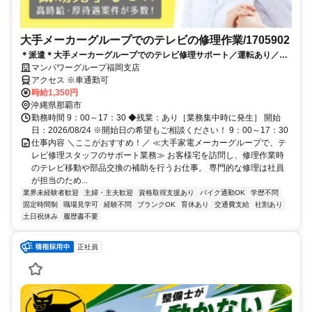
大手メーカーグループでのテレビの修理作業/1705902
＊派遣＊大手メーカーグループでのテレビ修理サポート／運転あり／開
始日：2026/08/24
マンパワーグループ福岡支店
アクセス ※車通勤可
時給1,350円
沖縄県那覇市
勤務時間 9：00～17：30 ◆残業：あり［業務集中時に発生］ 開始
日：2026/08/24 ※開始日の希望もご相談ください！ 9：00～17：30
仕事内容 ＼ここがおすすめ！／ ≪大手家電メーカーグループで、テ
レビ修理スタッフのサポート業務≫ お客様宅を訪問し、修理作業時
のテレビ移動や部品交換の補助を行うお仕事。 専門的な修理は社員
が担当のため...
業界未経験者歓迎
主婦・主夫歓迎
資格取得支援あり
バイク通勤OK
学歴不問
固定時間制
職場見学可
経験不問
ブランクOK
育休あり
交通費支給
社割あり
土日祝休み
履歴書不要
正社員