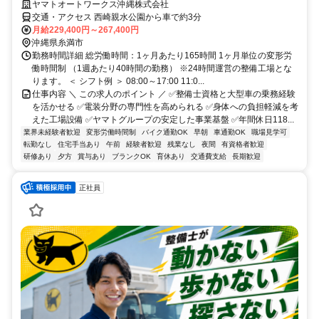
ヤマトオートワークス沖縄株式会社
交通・アクセス 西崎親水公園から車で約3分
月給229,400円～267,400円
沖縄県糸満市
勤務時間詳細 総労働時間：1ヶ月あたり165時間 1ヶ月単位の変形労
働時間制 （1週あたり40時間の勤務） ※24時間運営の整備工場とな
ります。 ＜ シフト例 ＞ 08:00～17:00 11:0...
仕事内容 ＼ この求人のポイント ／ ✅整備士資格と大型車の乗務経験
を活かせる ✅電装分野の専門性を高められる ✅身体への負担軽減を考
えた工場設備 ✅ヤマトグループの安定した事業基盤 ✅年間休日118...
業界未経験者歓迎
変形労働時間制
バイク通勤OK
早朝
車通勤OK
職場見学可
転勤なし
住宅手当あり
午前
経験者歓迎
残業なし
夜間
有資格者歓迎
研修あり
夕方
賞与あり
ブランクOK
育休あり
交通費支給
長期歓迎
正社員