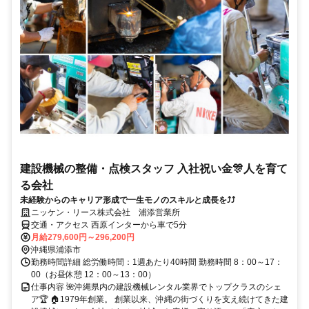
建設機械の整備・点検スタッフ 入社祝い金🎊人を育て
る会社
未経験からのキャリア形成で一生モノのスキルと成長を⤴️⤴️
ニッケン・リース株式会社 浦添営業所
交通・アクセス 西原インターから車で5分
月給279,600円～296,200円
沖縄県浦添市
勤務時間詳細 総労働時間：1週あたり40時間 勤務時間 8：00～17：
00（お昼休憩 12：00～13：00）
仕事内容 🌺沖縄県内の建設機械レンタル業界でトップクラスのシェ
ア🏆 🏠1979年創業。 創業以来、沖縄の街づくりを支え続けてきた建