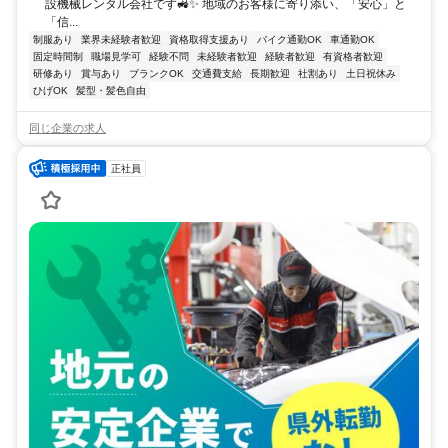
設機械レンタル会社です🚜✨ 地域のお客様に寄り添い、「安心」と
「信...
制服あり
業界未経験者歓迎
資格取得支援あり
バイク通勤OK
車通勤OK
固定時間制
職場見学可
経験不問
未経験者歓迎
経験者歓迎
有資格者歓迎
研修あり
賞与あり
ブランクOK
交通費支給
長期歓迎
社割あり
土日祝休み
ひげOK
髪型・髪色自由
同じ企業の求人
正社員