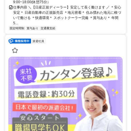
9:00~18:00(休憩75分）
仕事内容 ＼【日産正規ディーラー】安定して長く働けます ／ ＊安心
安定＊ 日産自動車の正規販売店 ＊地元密着＊ 住み慣れた地元に根づ
いて働ける ＊快適環境＊ スポットクーラー完備 ＊賞与あり＊ 年間
5...
固定時間制
賞与あり
交通費支給
派遣社員