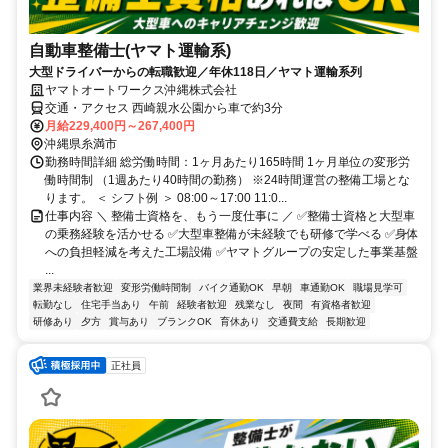
自動車整備士(ヤマト運輸系)
大型ドライバーからの転職歓迎／年休118日／ヤマト運輸系列
ヤマトオートワークス沖縄株式会社
交通・アクセス 西崎親水公園から車で約3分
月給229,400円～267,400円
沖縄県糸満市
勤務時間詳細 総労働時間：1ヶ月あたり165時間 1ヶ月単位の変形労
働時間制 （1週あたり40時間の勤務） ※24時間運営の整備工場とな
ります。 ＜ シフト例 ＞ 08:00～17:00 11:0...
仕事内容 ＼ 整備士資格を、もう一度仕事に ／ ✅整備士資格と大型車
の乗務経験を活かせる ✅大型車整備が未経験でも研修で学べる ✅身体
への負担軽減を考えた工場設備 ✅ヤマトグループの安定した事業基盤
...
業界未経験者歓迎
変形労働時間制
バイク通勤OK
早朝
車通勤OK
職場見学可
転勤なし
住宅手当あり
午前
経験者歓迎
残業なし
夜間
有資格者歓迎
研修あり
夕方
賞与あり
ブランクOK
育休あり
交通費支給
長期歓迎
正社員