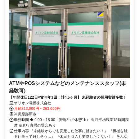
ATMやPOSシステムなどのメンテナンススタッフ(未
経験可)
【年間休日122日×賞与年3回：計4.5ヶ月】 未経験者の採用実績多数！
オリオン電機株式会社
月給213,000円～263,000円
沖縄県那覇市
勤務時間 ◆ 9:00～18:00（実働8h／休憩1h） ※月平均残業15時間程
度 ※直行直帰の場合あり
仕事内容 『未経験からでも安定した仕事に就きたい！』 『機械を触
る仕事って難しそう…』 『休日も収入も妥協したくない！』 そんな