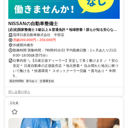
NISSANの自動車整備士
[必須]国家整備士３級以上＆普通免許＊地域密着！誰もが知る安心な会
社！賞与5ヶ月分実績あり！
琉球日産自動車株式会社 中部店
月給200,000円～250,000円
沖縄県沖縄市
勤務時間 実働時間：7時間45分/日 平均勤務日数：1ヶ月あたり21日
9:00~18:00(休憩75分）
仕事内容 ＼【日産正規ディーラー】安定して長く働けます ／ ＊安心
安定＊ 日産自動車の正規販売店 ＊地元密着＊ 住み慣れた地元に根づ
いて働ける ＊快適環境＊ スポットクーラー完備 ＊賞与あり＊ 年間
5...
固定時間制
賞与あり
交通費支給
同じ企業の求人
正社員