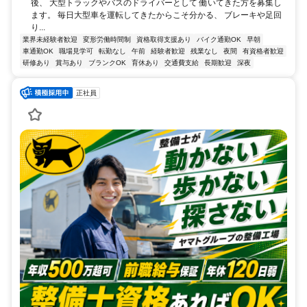
後、 大型トラックやバスのドライバーとして 働いてきた方を募集し
ます。 毎日大型車を運転してきたからこそ分かる、 ブレーキや足回
り...
業界未経験者歓迎
変形労働時間制
資格取得支援あり
バイク通勤OK
早朝
車通勤OK
職場見学可
転勤なし
午前
経験者歓迎
残業なし
夜間
有資格者歓迎
研修あり
賞与あり
ブランクOK
育休あり
交通費支給
長期歓迎
深夜
正社員