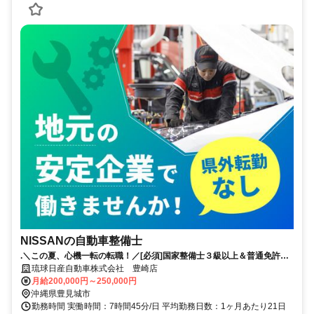
NISSANの自動車整備士
.＼この夏、心機一転の転職！／[必須]国家整備士３級以上＆普通免許＊
誰もが知る安心な会社！賞与5ヶ月分実績あり！
琉球日産自動車株式会社 豊崎店
月給200,000円～250,000円
沖縄県豊見城市
勤務時間 実働時間：7時間45分/日 平均勤務日数：1ヶ月あたり21日