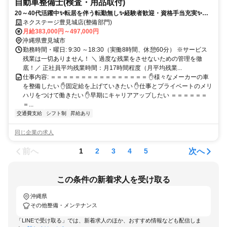
自動車整備士(検査・用品取付)
20～40代活躍中✨転居を伴う転勤無し✨経験者歓迎・資格手当充実✨固
定給で年収800万円可✨ピット内冷暖房完備✨年間休日120日+有給休暇5
ネクステージ豊見城店(整備部門)
日でワークライフバランスも充実❗
月給383,000円～497,000円
沖縄県豊見城市
勤務時間・曜日: 9:30 ～18:30（実働8時間、休憩60分） ※サービス
残業は一切ありません！ ＼ 過度な残業をさせないための管理を徹
底！／ 正社員平均残業時間：月17時間程度（月平均残業...
仕事内容: ＝＝＝＝＝＝＝＝＝＝＝＝＝＝＝＝ ✋様々なメーカーの車
を整備したい ✋固定給を上げていきたい ✋仕事とプライベートのメリ
ハリをつけて働きたい ✋早期にキャリアアップしたい ＝＝＝＝＝＝
＝...
交通費支給
シフト制
昇給あり
同じ企業の求人
前へ
次へ
1
2
3
4
5
この条件の新着求人を受け取る
沖縄県
その他整備・メンテナンス
「LINEで受け取る」では、新着求人のほか、おすすめ情報なども配信しま