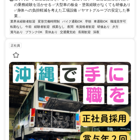
の乗務経験を活かせる ✅大型車の板金・塗装経験がなくても研修あり
✅身体への負担軽減を考えた工場設備 ✅ヤマトグループの安定した事
業...
業界未経験者歓迎
変形労働時間制
バイク通勤OK
早朝
車通勤OK
職場見学可
転勤なし
午前
経験者歓迎
残業なし
夜間
有資格者歓迎
研修あり
夕方
賞与あり
ブランクOK
育休あり
交通費支給
長期歓迎
深夜
正社員