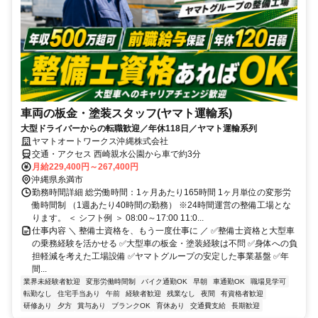
車両の板金・塗装スタッフ(ヤマト運輸系)
大型ドライバーからの転職歓迎／年休118日／ヤマト運輸系列
ヤマトオートワークス沖縄株式会社
交通・アクセス 西崎親水公園から車で約3分
月給229,400円～267,400円
沖縄県糸満市
勤務時間詳細 総労働時間：1ヶ月あたり165時間 1ヶ月単位の変形労
働時間制 （1週あたり40時間の勤務） ※24時間運営の整備工場とな
ります。 ＜ シフト例 ＞ 08:00～17:00 11:0...
仕事内容 ＼ 整備士資格を、もう一度仕事に ／ ✅整備士資格と大型車
の乗務経験を活かせる ✅大型車の板金・塗装経験は不問 ✅身体への負
担軽減を考えた工場設備 ✅ヤマトグループの安定した事業基盤 ✅年
間...
業界未経験者歓迎
変形労働時間制
バイク通勤OK
早朝
車通勤OK
職場見学可
転勤なし
住宅手当あり
午前
経験者歓迎
残業なし
夜間
有資格者歓迎
研修あり
夕方
賞与あり
ブランクOK
育休あり
交通費支給
長期歓迎