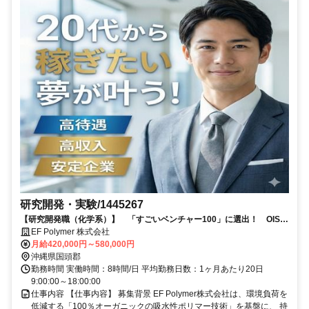
研究開発・実験/1445267
【研究開発職（化学系）】 「すごいベンチャー100」に選出！ OIST
発のスタートアップベンチャー！
EF Polymer 株式会社
月給420,000円～580,000円
沖縄県国頭郡
勤務時間 実働時間：8時間/日 平均勤務日数：1ヶ月あたり20日
9:00:00～18:00:00
仕事内容 【仕事内容】 募集背景 EF Polymer株式会社は、環境負荷を
低減する「100％オーガニックの吸水性ポリマー技術」を基盤に、 持