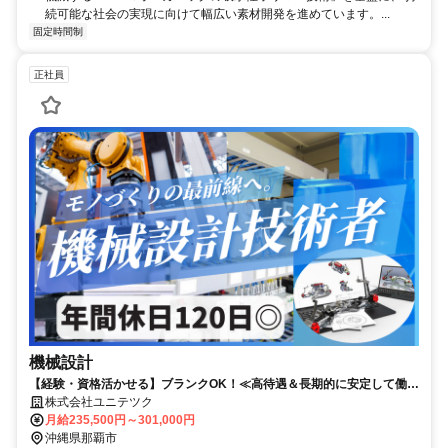
続可能な社会の実現に向けて幅広い素材開発を進めています。...
固定時間制
正社員
機械設計
【経験・資格活かせる】ブランクOK！≪高待遇＆長期的に安定して働け
る環境です≫
株式会社ユニテツク
月給235,500円～301,000円
沖縄県那覇市