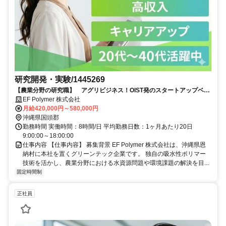
研究開発・実験/1445269
【農業分野の研究職】 アグリビジネス！OIST発のスタートアップベン
チャー！「すごいベンチャー100」に選出！
EF Polymer 株式会社
月給420,000円～580,000円
沖縄県国頭郡
勤務時間 実働時間：8時間/日 平均勤務日数：1ヶ月あたり20日
9:00:00～18:00:00
仕事内容 【仕事内容】 募集背景 EF Polymer 株式会社は、沖縄県恩
納村に本社を置くグリーンテック企業です。 独自の吸水性ポリマー
技術を活かし、農業分野における水資源問題や環境課題の解決を目...
固定時間制
正社員