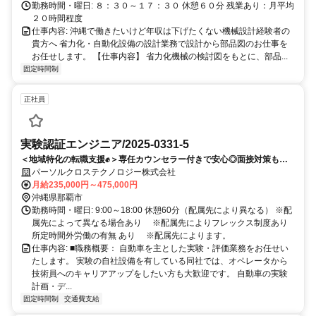
勤務時間・曜日: ８：３０～１７：３０ 休憩６０分 残業あり：月平均
２０時間程度
仕事内容: 沖縄で働きたいけど年収は下げたくない機械設計経験者の
貴方へ 省力化・自動化設備の設計業務で設計から部品図のお仕事を
お任せします。 【仕事内容】 省力化機械の検討図をもとに、部品...
固定時間制
正社員
実験認証エンジニア/2025-0331-5
＜地域特化の転職支援✊️＞専任カウンセラー付きで安心◎面接対策も丁
寧サポート！転職成功実績多数！
パーソルクロステクノロジー株式会社
月給235,000円～475,000円
沖縄県那覇市
勤務時間・曜日: 9:00～18:00 休憩60分（配属先により異なる） ※配
属先によって異なる場合あり ※配属先によりフレックス制度あり
所定時間外労働の有無 あり ※配属先によります。
仕事内容: ■職務概要： 自動車を主とした実験・評価業務をお任せい
たします。 実験の自社設備を有している同社では、オペレータから
技術員へのキャリアアップをしたい方も大歓迎です。 自動車の実験
計画・デ...
固定時間制
交通費支給