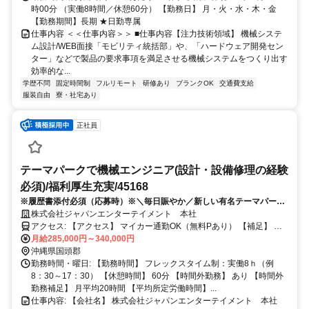
時00分 （実働8時間／休憩60分） 【勤務日】 月・火・水・木・金
【勤務期間】長期 ★日勤専属
仕事内容 ＜＜仕事内容＞＞ ■仕事内容【注力技術領域】 機械システ
ム設計/WEB面接「モビリティ統括部」や、「ハードウェア開発セン
ター」などで製品の要求事項を満足させる機械システムをつくり出す
効率的な...
学歴不問
固定時間制
フルリモート
研修あり
ブランクOK
交通費支給
服装自由
寮・社宅あり
正社員
テーマパークで機械エンジニア(設計・設備修理の経験
必須)/福利厚生充実/45168
※履歴書添付必須（応募時）※＼毎日賑やか／新しい有名テーマパーク
で働ける！福利厚生充実◎ 社割や、優待などあり！年間休日120日◎ し
株式会社ジャパンエンターテイメント 本社
っかり休める！
アクセス: 【アクセス】 マイカー通勤OK（無料Pあり） 【補足】 車
通勤OK,駐車場・駐輪場あり
月給285,000円～340,000円
沖縄県国頭郡
勤務時間・曜日: 【勤務時間】 フレックスタイム制：実働8ｈ（例
8：30～17：30） 【休憩時間】 60分 【時間外勤務】 あり 【時間外
勤務補足】 月平均20時間 【平均所定労働時間】...
仕事内容: 【会社名】 株式会社ジャパンエンターテイメント 本社