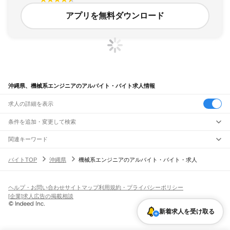
アプリを無料ダウンロード
沖縄県、機械系エンジニアのアルバイト・バイト求人情報
求人の詳細を表示
条件を追加・変更して検索
市区町村を追加・変更
関連キーワード
沖縄県 設計エンジニア
沖縄県 エンジニア
沖縄県
駅を追加・変更
バイトTOP
沖縄県
機械系エンジニアのアルバイト・バイト・求人
沖縄県 エンジニアリング・設計開発 日払い バイト
沖縄県 it エンジニア
沖縄県
すべて
沖縄県 半導体エンジニア
那覇市
宜野湾市
石垣市
浦添市
名護市
糸満市
沖縄市
豊見城市
うるま市
宮古島市
職種を追加・変更
ゆいレール
南城市
国頭郡
中頭郡
島尻郡
宮古郡
八重山郡
那覇空港駅
赤嶺駅
小禄駅
奥武山公園駅
壺川駅
旭橋駅
県庁前駅
美栄橋駅
牧志駅
飲食・フードサービス
ヘルプ・お問い合わせ
サイトマップ
利用規約・プライバシーポリシー
特徴を追加・変更
安里駅
おもろまち駅
古島駅
市立病院前駅
儀保駅
首里駅
石嶺駅
経塚駅
浦添前田駅
飲食・フードサービス
すべて
[企業]求人広告の掲載相談
てだこ浦西駅
ホールスタッフ
キッチンスタッフ
皿洗い・洗い場
精肉・鮮魚加工
給食調理
人気
雇用形態を追加・変更
新着求人を受け取る
パン屋（ベーカリー）
フードカウンター販売員
バー（BAR）・バーテンダー
日払いOK
高校生歓迎
学生歓迎
深夜の仕事
髪型・髪色自由
ひげOK
ネイルOK
飲食店補助（開店・閉店準備）
飲食店（店長・マネージャー）
ピアスOK
アルバイト・パート
履歴書不要
オープニングスタッフ
留学生・外国人活躍中
都道府県を変更
営業・販売