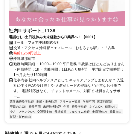
社内ITサポート_T138
電話なし♪土日祝休み★未経験からIT業界へ！【0001】
オール・フォア沖縄株式会社
交通・アクセス 沖縄都市モノレール「おもろまち駅」・「古島
駅」・「牧志駅」
時給1,250円以上
沖縄県那覇市
勤務時間詳細 ・10:00～19:00 平日勤務 ※残業はほとんどありません
・休憩時間：1h ・実働時間：1日あたり8時間 ・平均所定労働時間：
1ヵ月あたり160時間
仕事内容 社内ヘルプデスクとして キャリアアップしませんか？ 入退
社に伴うPCの受け渡しや 入退室カードの登録などが 主なお仕事で
す。 電話対応はなく、 チャットやメール、対面で 社員さんをサポ
ー...
業界未経験者歓迎
主婦・主夫歓迎
フリーター歓迎
学歴不問
固定時間制
平日のみOK
経験不問
未経験者歓迎
午前
経験者歓迎
ネイルOK
残業なし
夕方
ブランクOK
交通費支給
長期歓迎
フルタイム歓迎
土日祝休み
服装自由
髪型・髪色自由
勤務地も選ぶと見つけやすくなるよ