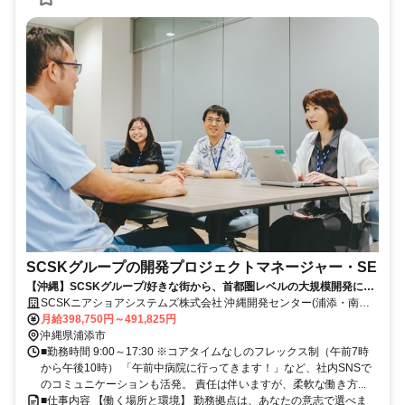
SCSKグループの開発プロジェクトマネージャー・SE
【沖縄】SCSKグループ/好きな街から、首都圏レベルの大規模開発に携
わり、SEとして成長できる！
SCSKニアショアシステムズ株式会社 沖縄開発センター(浦添・南風
原)
月給398,750円～491,825円
沖縄県浦添市
■勤務時間 9:00～17:30 ※コアタイムなしのフレックス制（午前7時
から午後10時） 「午前中病院に行ってきます！」など、社内SNSで
のコミュニケーションも活発。 責任は伴いますが、柔軟な働き方...
■仕事内容 【働く場所と環境】 勤務拠点は、あなたの意志で選べま