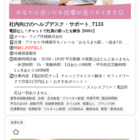
社内向けのヘルプデスク・サポート_T133
電話なし！チャットで社員の困ったを解決【0001】
オール・フォア沖縄株式会社
交通・アクセス 沖縄都市モノレール「おもろまち駅」～徒歩7分、
「安里駅」～徒歩14分、「牧志駅」～徒歩16分
時給1,250円以上
沖縄県那覇市
勤務時間詳細 ・10:00～19:00 平日勤務 ※残業はほとんどありません
・休憩時間：1h ・実働時間：1日あたり8時間 ・平均所定労働時間：
1ヵ月あたり160時間
仕事内容 【電話対応ナシ】 チャットでスイスイ解決！ オフィスワー
クで月収21万円以上 ✨ おすすめポイント ✨
━━━━━━━━━━━━━━━━━━ ✅ ストレスフリー！電話対
応は一切ありません ...
業界未経験者歓迎
主婦・主夫歓迎
フリーター歓迎
学歴不問
固定時間制
平日のみOK
経験不問
未経験者歓迎
ネイルOK
残業なし
ブランクOK
交通費支給
長期歓迎
フルタイム歓迎
土日祝休み
服装自由
髪型・髪色自由
派遣社員