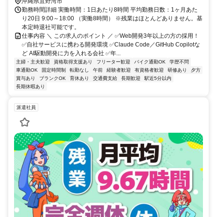
沖縄県宜野湾市
勤務時間詳細 実働時間：1日あたり8時間 平均勤務日数：1ヶ月あた
り20日 9:00～18:00 （実働8時間） ※残業はほとんどありません。基
本定時退社可能です。
仕事内容 ＼ この求人のポイント ／ ✅Web開発3年以上の方の採用！
✅自社サービスに携わる開発環境 ✅Claude Code／GitHub Copilotな
ど AI駆動開発に力を入れる会社 ✅年...
主婦・主夫歓迎
資格取得支援あり
フリーター歓迎
バイク通勤OK
学歴不問
車通勤OK
固定時間制
転勤なし
午前
経験者歓迎
有資格者歓迎
研修あり
夕方
賞与あり
ブランクOK
育休あり
交通費支給
長期歓迎
駅近5分以内
長期休暇あり
派遣社員