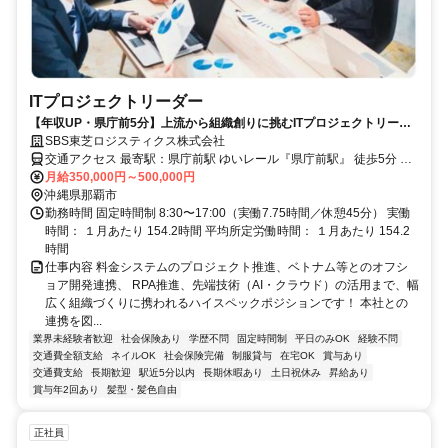
ITプロジェクトリーダー
【年収UP・県庁前5分】上流から組織創りに挑むITプロジェクトリーダ
ー！要件定義〜オフショア連携で手応え
SBS東芝ロジスティクス株式会社
交通アクセス 最寄駅：県庁前駅 ゆいレール『県庁前駅』 徒歩5分 ※
マイカー通勤不可（公共交通機関をご利用ください） ※原則出社
月給350,000円～500,000円
（台風等の災害時は在宅にてテレワークの場合あり）
沖縄県那覇市
勤務時間 固定時間制 8:30〜17:00（実働7.75時間／休憩45分） 実働
時間： １月あたり 154.2時間 平均所定労働時間： １月あたり 154.2
時間
仕事内容 料金システムのプロジェクト推進、ベトナム等とのオフシ
ョア開発連携、 RPA推進、先端技術（AI・クラウド）の活用まで、幅
広く組織づくりに携われるハイスペックポジションです！ 本社との
連携を図...
業界未経験者歓迎
社会保険あり
学歴不問
固定時間制
平日のみOK
経験不問
交通費全額支給
ネイルOK
社会保険完備
制服貸与
在宅OK
賞与あり
交通費支給
長期歓迎
駅近5分以内
長期休暇あり
土日祝休み
昇給あり
賞与年2回あり
髪型・髪色自由
正社員