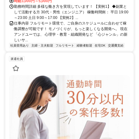
時給3,000円～5,000円
勤務時間詳細 多様な働き方を実現しています！ 【実例1】 ◆副業と
して活動する方 30代・男性（エンジニア） 稼働時間例： 平日 19:00
～23:00 土日 9:00～17:00 【実例2】...
仕事内容 フルリモート環境で、ご自身のスケジュールに合わせて稼
働調整が可能です！ モノづくりが、もっと楽しくなる開発へ。 現在
アンドユーでは、 心理学・教育・組織開発など 「心ジャンル」の新
しいサ...
社員登用あり
主婦・主夫歓迎
フルリモート
経験者歓迎
在宅OK
交通費支給
派遣社員