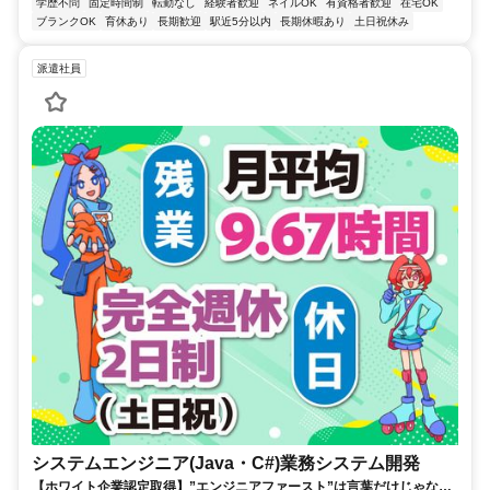
学歴不問
固定時間制
転勤なし
経験者歓迎
ネイルOK
有資格者歓迎
在宅OK
ブランクOK
育休あり
長期歓迎
駅近5分以内
長期休暇あり
土日祝休み
派遣社員
システムエンジニア(Java・C#)業務システム開発
【ホワイト企業認定取得】”エンジニアファースト”は言葉だけじゃな