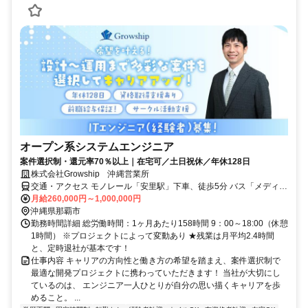
オープン系システムエンジニア
案件選択制・還元率70％以上｜在宅可／土日祝休／年休128日
株式会社Growship 沖縄営業所
交通・アクセス モノレール「安里駅」下車、徒歩5分 バス「メディカ
ルプラザ大道中央」下車、徒歩30秒
月給260,000円～1,000,000円
沖縄県那覇市
勤務時間詳細 総労働時間：1ヶ月あたり158時間 9：00～18:00（休憩
1時間） ※プロジェクトによって変動あり ★残業は月平均2.4時間
と、定時退社が基本です！
仕事内容 キャリアの方向性と働き方の希望を踏まえ、案件選択制で
最適な開発プロジェクトに携わっていただきます！ 当社が大切にし
ているのは、 エンジニア一人ひとりが自分の思い描くキャリアを歩
めること。 ...