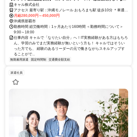
い。第三者が認めたクリーンな環境！長く安心して働ける環境をご用意
キャル株式会社
しています
アクセス 最寄り駅：沖縄モノレール おもろまち駅 徒歩10分 ＊車通勤
OK
月給280,000円～450,000円
沖縄県那覇市
勤務時間 総労働時間：1ヶ月あたり160時間 ＜勤務時間について＞
9:00～18:00
仕事内容 キャルで「なりたい自分」へ！IT実務経験がある方はもちろ
ん、学習のみでまだ実務経験が無いという方も！ キャルではそうい
った方でも、 経験のあるリーダーの元で働きながらスキルアップす
ることがで...
無期雇用派遣
固定時間制
交通費全額支給
派遣社員