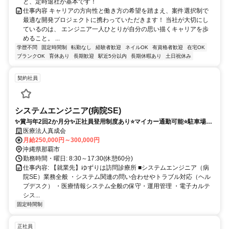
と、定時退社が基本です！
仕事内容 キャリアの方向性と働き方の希望を踏まえ、案件選択制で
最適な開発プロジェクトに携わっていただきます！ 当社が大切にし
ているのは、 エンジニア一人ひとりが自分の思い描くキャリアを歩
めること。 ...
学歴不問
固定時間制
転勤なし
経験者歓迎
ネイルOK
有資格者歓迎
在宅OK
ブランクOK
育休あり
長期歓迎
駅近5分以内
長期休暇あり
土日祝休み
契約社員
システムエンジニア(病院SE)
✨賞与年2回2か月分✨正社員登用制度あり⭐️マイカー通勤可能⭐️駐車場あ
り⭐️交通費支給⭐️
医療法人真成会
月給250,000円～300,000円
沖縄県那覇市
勤務時間・曜日: 8:30～17:30(休憩60分)
仕事内容: 【就業先】ゆずりは訪問診療所 ■システムエンジニア（病
院SE）業務全般 ・システム関連の問い合わせやトラブル対応（ヘル
プデスク） ・医療情報システム全般の保守・運用管理 ・電子カルテ
シス...
固定時間制
正社員