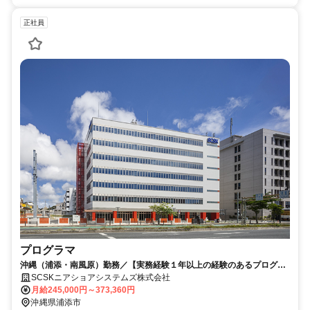
正社員
プログラマ
沖縄（浦添・南風原）勤務／【実務経験１年以上の経験のあるプログラ
マ募集】好きな街から、首都圏レベルの大規模開発に携われる！
SCSKニアショアシステムズ株式会社
月給245,000円～373,360円
沖縄県浦添市