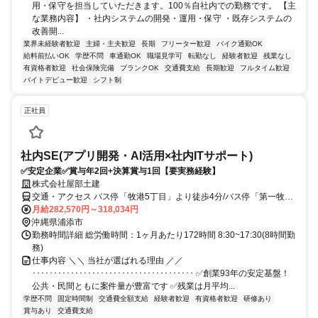
用・保守を担当していただきます。100％自社内での勤務です。 【主
な業務内容】 ・社内システムの開発・運用・保守 ・既存システムの
改善開...
業界未経験者歓迎
主婦・主夫歓迎
長期
フリーター歓迎
バイク通勤OK
給料前払いOK
学歴不問
車通勤OK
職場見学可
転勤なし
経験者歓迎
残業なし
有資格者歓迎
社会保険完備
ブランクOK
交通費支給
長期歓迎
フルタイム歓迎
バイトデビュー歓迎
シフト制
正社員
社内SE(アプリ開発・AI活用×社内ITサポート)
✅安定企業✅賞与年2回+決算賞与1回【要実務経験】
株式会社屋部土建
交通・アクセス バス停「牧港5丁目」より徒歩4分/バス停「第一牧
港」より徒歩9分
月給282,570円～318,034円
沖縄県浦添市
勤務時間詳細 総労働時間：1ヶ月あたり172時間 8:30~17:30(8時間勤
務)
仕事内容 ＼＼ 当社が選ばれる理由 ／／
･･････････････････････････････････････ ✅創業93年の安定基盤！
公共・民間ともに案件量が豊富です ✅残業は月平均...
学歴不問
固定時間制
交通費全額支給
経験者歓迎
有資格者歓迎
研修あり
賞与あり
交通費支給