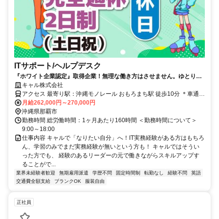
ITサポート/ヘルプデスク
『ホワイト企業認定』取得企業！無理な働き方はさせません。ゆとりを
持って技術力UPに集中できる環境です。残業少なめ・有休も取りやすい
キャル株式会社
から、プライベートも充実
アクセス 最寄り駅：沖縄モノレール おもろまち駅 徒歩10分 ＊車通勤
OK
月給262,000円～270,000円
沖縄県那覇市
勤務時間 総労働時間：1ヶ月あたり160時間 ＜勤務時間について＞
9:00～18:00
仕事内容 キャルで「なりたい自分」へ！IT実務経験がある方はもちろ
ん、学習のみでまだ実務経験が無いという方も！ キャルではそうい
った方でも、 経験のあるリーダーの元で働きながらスキルアップす
ることがで...
業界未経験者歓迎
無期雇用派遣
学歴不問
固定時間制
転勤なし
経験不問
英語
交通費全額支給
ブランクOK
服装自由
正社員