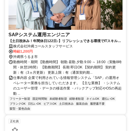
SAPシステム運用エンジニア
【土日祝休み！年間休日122日♪】リフレッシュできる環境でITスキルを
磨けます！マニュアル完備です！
株式会社沖縄コールスタッフサービス
時給1,200円
沖縄県うるま市
勤務時間・期間 【勤務時間】 朝勤 昼勤 夕勤 9:00 ～ 18:00（実働8時
間・休憩1時間） 【勤務期間】 長期 即日OK 【契約期間】 契約更
新：有（3ヵ月更新） 更新上限：有（通算契約期...
仕事内容 企業で利用されている情報管理システム「SAP」の運用オ
ペレーター業務を担当していただきます。 【主な業務】 ・システム
のユーザー管理 ・データの移送作業 ・バックアップ対応やOSの再起
動 ...
フリーター歓迎
固定時間制
未経験者歓迎
経験者歓迎
ネイルOK
週払いOK
ブランクOK
日払いOK
ピアスOK
土日祝休み
服装自由
履歴書不要
髪型・髪色自由
正社員