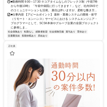
■勤務時間 9:00～17:30 ※コアタイムなしのフレックス制（午前7時
から午後10時） 「午前中病院に行ってきます！」など、社内SNSで
のコミュニケーションも活発。 責任は伴いますが、柔軟な働き方...
■仕事内容 【アピールポイント】 基幹・業務システムの開発・保守
（リモート・エンハンス）サービスにおける システムエンジニア・
プログラマーとして、SCSK本体やグループ企業の全国プロジェクト
に参画しま...
社会保険あり
転勤なし
経験者歓迎
社会保険完備
賞与あり
育休あり
交通費支給
長期休暇あり
昇給あり
正社員