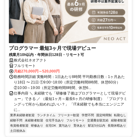
プログラマー 最短3ヶ月で現場デビュー
残業月10h以内・年間休日128日・リモート可
株式会社ネオアクト
フルリモート
月給270,000円～520,000円
勤務時間詳細 実働時間：1日あたり8時間 平均勤務日数：1ヶ月あた
り18日 〜 21日 ①9:00~18:00（所定労働時間8時間、休憩60分）
②10:00～19:00（所定労働時間8時間、休憩6...
仕事内容 ＼ 未経験でも「研修修了後はプログラマーとして現場デビ
ュー」できる ／ （最短1ヶ月～最長6ヶ月の研修制度） 「プログラミ
ングって何から始めればいい？」 「IT未経験でも本当にエンジニア
に...
業界未経験者歓迎
ランチタイム
フリーター歓迎
学歴不問
固定時間制
転勤なし
経験不問
未経験者歓迎
住宅手当あり
フルリモート
交通費全額支給
経験者歓迎
有資格者歓迎
研修あり
在宅OK
賞与あり
育休あり
駅近5分以内
長期休暇あり
土日祝休み