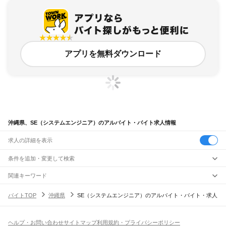
アプリを無料ダウンロード
沖縄県、SE（システムエンジニア）のアルバイト・バイト求人情報
求人の詳細を表示
条件を追加・変更して検索
市区町村を追加・変更
関連キーワード
沖縄県 IT・Web・ゲームエンジニア システム
沖縄県
駅を追加・変更
バイトTOP
沖縄県
SE（システムエンジニア）のアルバイト・バイト・求人
沖縄県 IT・Web・ゲームエンジニア it
沖縄県
すべて
沖縄県 IT・Web・ゲームエンジニア ウェブデザイン・UXデザイン webデザイナ
那覇市
宜野湾市
石垣市
浦添市
名護市
糸満市
沖縄市
豊見城市
うるま市
宮古島市
職種を追加・変更
ゆいレール
ー
大阪府 IT・Web・ゲームエンジニア SE（システムエンジニア） エンジニア
南城市
国頭郡
中頭郡
島尻郡
宮古郡
八重山郡
那覇空港駅
赤嶺駅
小禄駅
奥武山公園駅
壺川駅
旭橋駅
県庁前駅
美栄橋駅
牧志駅
沖縄県 IT・Web・ゲームエンジニア 正社員募集
飲食・フードサービス
ヘルプ・お問い合わせ
サイトマップ
利用規約・プライバシーポリシー