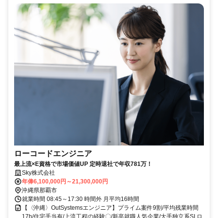
ローコードエンジニア
最上流×E資格で市場価値UP 定時退社で年収781万！
Sky株式会社
年俸6,100,000円～21,300,000円
沖縄県那覇市
就業時間 08:45～17:30 時間外 月平均16時間
【〈沖縄〉OutSystemsエンジニア】プライム案件9割/平均残業時間
17h/住宅手当有/上流工程の経験〇/新卒就職人気企業/大手独立系SI ロ