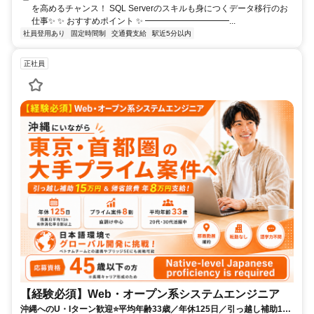
を高めるチャンス！ SQL Serverのスキルも身につくデータ移行のお
仕事✨ ✨ おすすめポイント ✨ ━━━━━━━━━━...
社員登用あり
固定時間制
交通費支給
駅近5分以内
正社員
【経験必須】Web・オープン系システムエンジニア
沖縄へのU・Iターン歓迎⭐平均年齢33歳／年休125日／引っ越し補助15