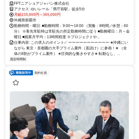
万円＆帰省手当あり✅
FPTニアショアジャパン株式会社
アクセス: ゆいレール「県庁前駅」徒歩5分
月給235,000円～365,000円
沖縄県那覇市
勤務時間・曜日: ■勤務時間：9:00〜18:00 （実働：8時間／休憩：60
分） ※客先常駐時は常駐先の所定勤務時間に従う ■勤務曜日：月～金
曜日 ■残業月平均：13時間程度 ※プロジェクトや...
仕事内容: この求人のポイント✅ ーーーーーーーーーーー ✬沖縄にい
ながら 東京・首都圏の大手プライム案件（直請け）に参画！✬ （全
体の8割がプライム案件） ✬圧倒的な働きやすさ✬ 転勤なし、...
固定時間制
契約社員