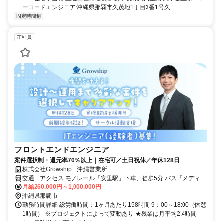
ーコードエンジニア 沖縄県那覇市久茂地1丁目3番1号久...
固定時間制
正社員
フロントエンドエンジニア
案件選択制・還元率70％以上｜在宅可／土日祝休／年休128日
株式会社Growship 沖縄営業所
交通・アクセス モノレール「安里駅」下車、徒歩5分 バス「メディカ
ルプラザ大道中央」下車、徒歩30秒
月給260,000円～1,000,000円
沖縄県那覇市
勤務時間詳細 総労働時間：1ヶ月あたり158時間 9：00～18:00（休憩
1時間） ※プロジェクトによって変動あり ★残業は月平均2.4時間