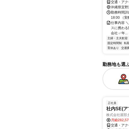
交通・アク
沖縄県宜野
勤務時間詳細
18:00
仕事内容 ＼
スに携わる開発
会社 ✅年...
主婦・主夫歓迎
固定時間制
転
育休あり
交通
勤務地も選
正社員
社内SE(ア
株式会社屋部
月給282,5
交通・アク