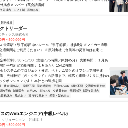
外拠点メンバー（英会話講師...
近5分以内
シフト制
昇給あり
契約社員
ェクトリーダー
スティクス株式会社
00円～500,000円
駅 ゆいレール『県庁前駅』 徒歩5分 ※マイカー通勤
交通機関をご利用ください） ※原則出社（台風等の災害時は在宅にて
の場合あり）
市
定時間制 8:30〜17:00（実働7.75時間／休憩45分） 実働時間： １月あ
.2時間 平均所定労働時間： １月あたり 154.2時間
料金システムのプロジェクト推進、ベトナム等とのオフショア開発連
A推進、先端技術（AI・クラウド）の活用まで、幅広く組織づくりに携われ
ックポジションです！ 本社との連携を図...
迎
社会保険あり
学歴不問
固定時間制
平日のみOK
経験不問
交通費全額支給
保険完備
制服貸与
在宅OK
賞与あり
交通費支給
長期歓迎
駅近5分以内
土日祝休み
昇給あり
賞与年2回あり
髪型・髪色自由
スのWebエンジニア(中級レベル)
トソリューション 沖縄本社
00円～500,000円