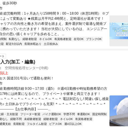
、徒歩30秒
市
 総労働時間：1ヶ月あたり158時間 9：00～18:00（休憩1時間） ※プ
によって変動あり ★残業は月平均2.4時間と、定時退社が基本です！
キャリアの方向性と働き方の希望を踏まえ、案件選択制で最適な開発プ
に携わっていただきます！ 当社が大切にしているのは、 エンジニア一
自分の思い描くキャリアを歩めること。 ...
時間制
転勤なし
経験者歓迎
ネイルOK
有資格者歓迎
在宅OK
ブランクOK
歓迎
駅近5分以内
長期休暇あり
土日祝休み
ート
入力(加工・編集)
 空間情報処理センター(沖縄)
0円以上
セス 国道331号沿いで通勤も便利！
市
 勤務時間詳細 9:00～17:00（週5） ※週4日勤務や時短勤務希望の方
◆17時には終業になるので、 プライベートや家事と両立できます！
＊～＊～＊～＊～＊～＊～＊～＊～＊～＊ 電話対応なし! 間違い探し感覚
力♪ 土日休みでプライベートも充実! ＊～＊～＊～＊～＊～＊～＊～＊
――――【お仕事内容】―――...
主婦・主夫歓迎
フリーター歓迎
バイク通勤OK
学歴不問
車通勤OK
固定時間制
勤なし
経験不問
未経験者歓迎
経験者歓迎
ネイルOK
有資格者歓迎
通費支給
長期歓迎
フルタイム歓迎
ピアスOK
週4日以上OK