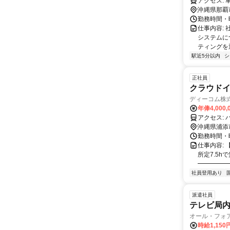
ア
沖縄県那覇
勤務時間・曜日
仕事内容:
システムに
ティングを
駅近5分以内
シ
正社員
クラウドイン
ディーコム株
年俸4,000,
ア
沖縄県浦添
勤務時間・曜
仕事内容: 
所定7.5h
━━━━━━
社員登用あり
派遣社員
テレビ局内
オール・フォ
時給1,15