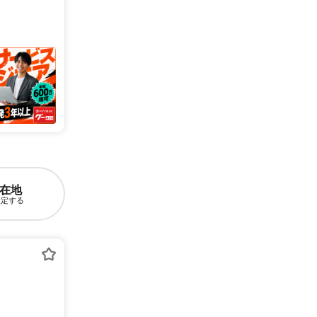
在地
設定する