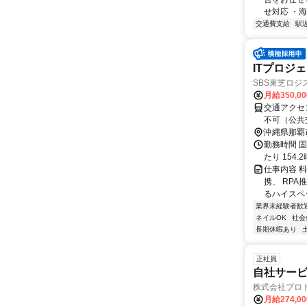
せ対応 ・海
交通費支給
駅
ITプロジ
SBS東芝ロジ
月給350,0
交通アクセス 最寄駅：県庁前
不可（公共
テレワーク
沖縄県那覇
勤務時間 固
たり 154
仕事内容 
携、 RP
るハイスペ
業界未経験者歓
ネイルOK
社会
長期休暇あり
正社員
自社サービ
株式会社プロ
月給274,0