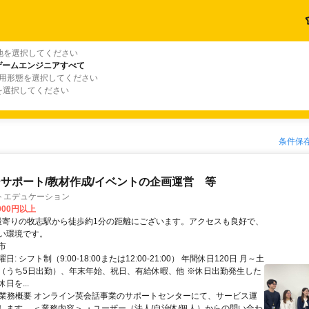
地を選択してください
・ゲームエンジニアすべて
雇用形態を選択してください
を選択してください
条件保
サポート/教材作成/イベントの企画運営 等
トエデュケーション
,000円以上
い環境です。
市
: シフト制（9:00-18:00または12:00-21:00） 年間休日120日 月～土
（うち5日出勤）、年末年始、祝日、有給休暇、他 ※休日出勤発生した
日を...
 ■業務概要 オンライン英会話事業のサポートセンターにて、サービス運
します。 ＜業務内容＞ ・ユーザー（法人/自治体/個人）からの問い合わ