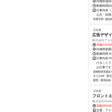
沖縄県浦添
勤務時間詳細
仕事内容 ＼＼
公共・民間
学歴不問
固定
正社員
広告デザ
株式会社アカ
月給210,0
沖縄県那覇
勤務時間 9:
仕事内容 
けることで
お仕事です
資格取得支援あ
ネイルOK
賞与
髪型・髪色自由
正社員
フロント
株式会社Grow
月給260,00
交通・アク