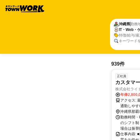
沖縄県
勤務
IT・Web
特徴/給与/
キーワード
939件
正社員
カスタマー
株式会社ライ
年俸2,800
アクセス: 最寄りの牧志駅から徒歩約1分の距離にございます。アクセスも良好で、
通勤しやす
沖縄県那覇
勤務時間・曜日
のシフト制
場合は振替休
仕事内容:
営をお任せ