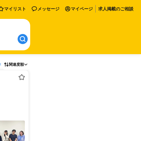
マイリスト
メッセージ
マイページ
求人掲載のご相談
存
関連度順