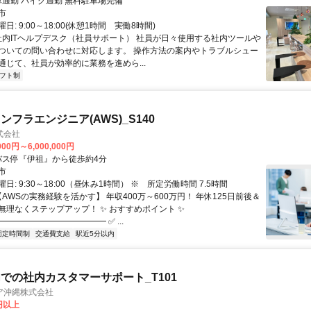
クセス: 車通勤 バイク通勤 無料駐車場完備
市
: 9:00～18:00(休憩1時間 実働8時間)
 社内ITヘルプデスク（社員サポート） 社員が日々使用する社内ツールや
ついての問い合わせに対応します。 操作方法の案内やトラブルシュー
通じて、社員が効率的に業務を進めら...
フト制
フラエンジニア(AWS)_S140
式会社
000円～6,000,000円
クセス: バス停『伊祖』から徒歩約4分
市
日: 9:30～18:00（昼休み1時間） ※ 所定労働時間 7.5時間
【AWSの実務経験を活かす】 年収400万～600万円！ 年休125日前後＆
で無理なくステップアップ！ ✨ おすすめポイント ✨
━━━━━━━━━━━━ ✅ ...
固定時間制
交通費支給
駅近5分以内
での社内カスタマーサポート_T101
ア沖縄株式会社
0円以上