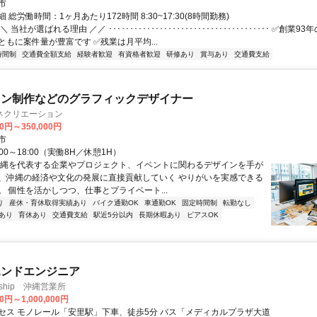
市
 総労働時間：1ヶ月あたり172時間 8:30~17:30(8時間勤務)
 当社が選ばれる理由 ／／ ･･････････････････････････････････････ ✅創業
ともに案件量が豊富です ✅残業は月平均...
時間制
交通費全額支給
経験者歓迎
有資格者歓迎
研修あり
賞与あり
交通費支給
イン制作などのグラフィックデザイナー
ネクリエーション
00円～350,000円
市
00～18:00（実働8H／休憩1H）
沖縄を代表する企業やプロジェクト、イベントに関わるデザインを手が
、沖縄の経済や文化の発展に直接貢献していく やりがいを実感できる
。 個性を活かしつつ、仕事とプライベート...
り
産休・育休取得実績あり
バイク通勤OK
車通勤OK
固定時間制
転勤なし
あり
育休あり
交通費支給
駅近5分以内
長期休暇あり
ピアスOK
エンドエンジニア
ship 沖縄営業所
0円～1,000,000円
セス モノレール「安里駅」下車、徒歩5分 バス「メディカルプラザ大道