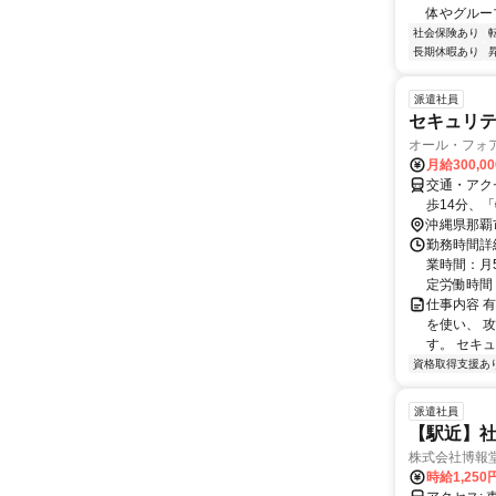
体やグルー
社会保険あり
長期休暇あり
派遣社員
セキュリテ
オール・フォ
月給300,0
交通・アク
歩14分、
沖縄県那覇
勤務時間詳細
業時間：月5
定労働時間：
仕事内容 
を使い、 
す。 セキュ
資格取得支援あ
派遣社員
【駅近】社
株式会社博報
時給1,250