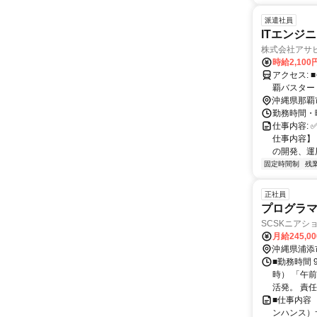
派遣社員
ITエンジ
株式会社アサ
時給2,100
アクセス: ■モノレール旭橋駅直結の屋根付きデッキで雨に濡れずに徒歩1分！ ■那
覇バスター
沖縄県那覇
勤務時間・曜
仕事内容: 
仕事内容】
の開発、運
固定時間制
残
正社員
プログラ
SCSKニアシ
月給245,0
沖縄県浦添
■勤務時間 
時） 「午
活発。 責任
■仕事内容
ンハンス）