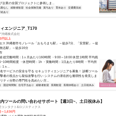
プ企業の全国プロジェクトに参画しま...
転勤なし
経験者歓迎
社会保険完備
賞与あり
育休あり
交通費支給
昇給あり
ィエンジニア_T170
ア沖縄株式会社
00円以上
セス 沖縄都市モノレール「おもろまち駅」～徒歩7分、「安里駅」～徒
「牧志駅」～徒歩16分
市
 総労働時間：1ヶ月あたり160時間 ・9:00～18:00 休憩:1時間 平均残
~10時間程度 ・休憩時間：1h ・実働時間：1日あたり8時間 ・平均所
1ヵ...
有名サービスの安全を守る セキュリティエンジニアを募集！ 診断ツール
攻撃者の視点から疑似攻撃を行い システムの潜在的な脆弱性を発見しま
リティ分野の専門性を高めたい方...
り
固定時間制
住宅手当あり
経験者歓迎
長期歓迎
長期休暇あり
土日祝休み
内ツールの問い合わせサポート【週3日~、土日祝休み】
堂コンタクト&ロジスティクス
円～1,636円