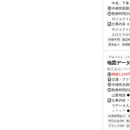
中央」下車
沖縄県那覇
勤務時間詳細
ロジェクト
仕事内容 
ロジェクト
人ひとりが
学歴不問
固定
育休あり
長期
アルバイト・パ
地図データ
株式会社パスコ
時給1,12
交通・アク
沖縄県糸満
勤務時間詳細
は要相談 
仕事内容 
でデータ入
～＊～＊ ◆
社員登用あり
平日のみOK
転
ブランクOK
交