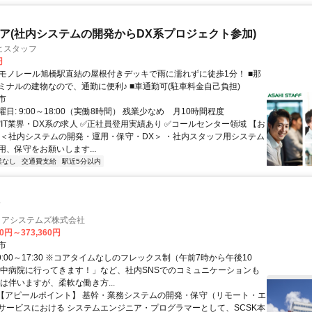
ニア(社内システムの開発からDX系プロジェクト参加)
ヒスタッフ
円
ミナルの建物なので、通勤に便利♪ ■車通勤可(駐車料金自己負担)
市
日: 9:00～18:00（実働8時間） 残業少なめ 月10時間程度
✅IT業界・DX系の求人 ✅正社員登用実績あり ✅コールセンター領域 【お
 ＜社内システムの開発・運用・保守・DX＞ ・社内スタッフ用システム
用、保守をお願いします...
業なし
交通費支給
駅近5分以内
マ
ョアシステムズ株式会社
00円～373,360円
市
9:00～17:30 ※コアタイムなしのフレックス制（午前7時から午後10
前中病院に行ってきます！」など、社内SNSでのコミュニケーションも
は伴いますが、柔軟な働き方...
 【アピールポイント】 基幹・業務システムの開発・保守（リモート・エ
サービスにおける システムエンジニア・プログラマーとして、SCSK本