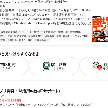
セス コンベンションセンター前バス停から徒歩17分
湾市
 実働時間：1日あたり8時間 平均勤務日数：1ヶ月あたり20日 9:00～
 （実働8時間） ※残業はほとんどありません。基本定時退社可能です。
 この求人のポイント ／ ✅Web開発3年以上の方の採用！ ✅自社サービ
環境 ✅Claude Code／GitHub Copilotなど AI駆動開発に力を入れる
資格取得支援あり
フリーター歓迎
バイク通勤OK
学歴不問
車通勤OK
勤なし
午前
経験者歓迎
有資格者歓迎
研修あり
夕方
賞与あり
ブランクOK
費支給
長期歓迎
駅近5分以内
長期休暇あり
ぶと見つけやすくなるよ
市区町村
駅・路線
現
から選ぶ
から選ぶ
を
プリ開発・AI活用×社内ITサポート)
土建
70円～318,034円
セス バス停「牧港5丁目」より徒歩4分/バス停「第一牧港」より徒歩9分