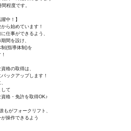
時間程度です。
活躍中！】
験から始めています！
前に仕事ができるよう、
修期間を設け、
制(指導体制)を
す！
な資格の取得は、
にバックアップします！
に、
として
資格・免許を取得OK♪
、誰もがフォークリフト、
ーが操作できるよう
！