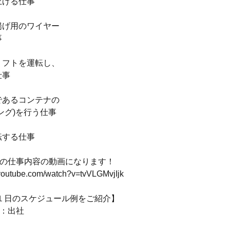
上げる仕事
揚げ用のワイヤー
事
リフトを運転し、
仕事
であるコンテナの
ング)を行う仕事
転する仕事
beでの仕事内容の動画になります！
.youtube.com/watch?v=tvVLGMvjIjk
/１日のスケジュール例をご紹介】
分：出社