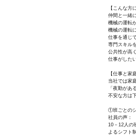
【こんな方
仲間と一緒
機械の運転
機械の運転
仕事を通じ
専門スキル
公共性が高
仕事がした
【仕事と家
当社では家
「夜勤があ
不安な方は
①班ごとの
社員の声：
10－12人
よるシフト