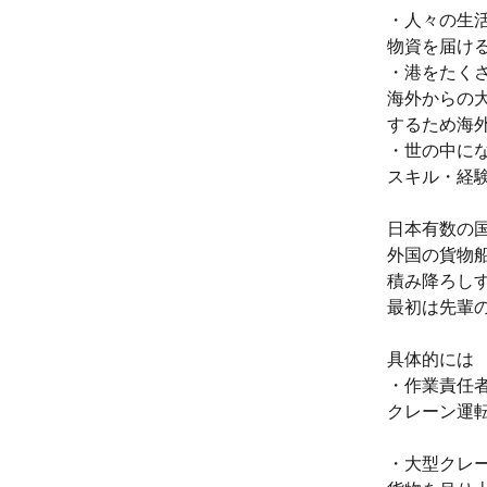
・人々の生
物資を届け
・港をたく
海外からの
するため海
・世の中に
スキル・経
日本有数の
外国の貨物
積み降ろし
最初は先輩
具体的には
・作業責任
クレーン運
・大型クレ