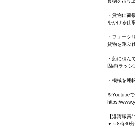
貨物を吊り
・貨物に荷
をかける仕
・フォーク
貨物を運ぶ
・船に積ん
固縛(ラッシ
・機械を運
※Youtu
https://www
【港湾職員
▼～8時30