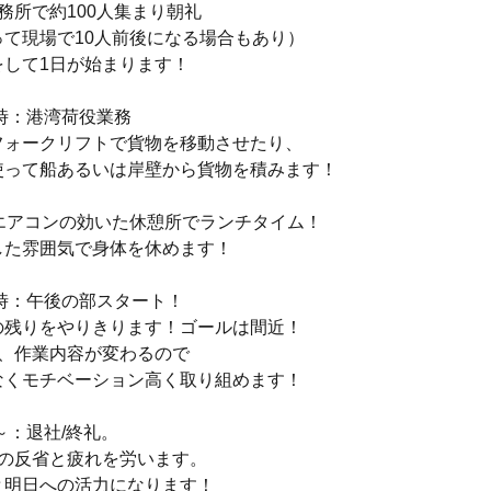
務所で約100人集まり朝礼
って現場で10人前後になる場合もあり）
をして1日が始まります！
2時：港湾荷役業務
フォークリフトで貨物を移動させたり、
使って船あるいは岸壁から貨物を積みます！
：エアコンの効いた休憩所でランチタイム！
した雰囲気で身体を休めます！
6時：午後の部スタート！
の残りをやりきります！ゴールは間近！
船、作業内容が変わるので
なくモチベーション高く取り組めます！
分～：退社/終礼。
日の反省と疲れを労います。
と明日への活力になります！