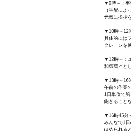
▼9時～：事
（手配によ
元気に挨拶
▼10時～1
具体的には
クレーンを
▼12時～
和気藹々と
▼13時～1
午前の作業
1日単位で
飽きること
▼16時45
みんなで1
ほめられる