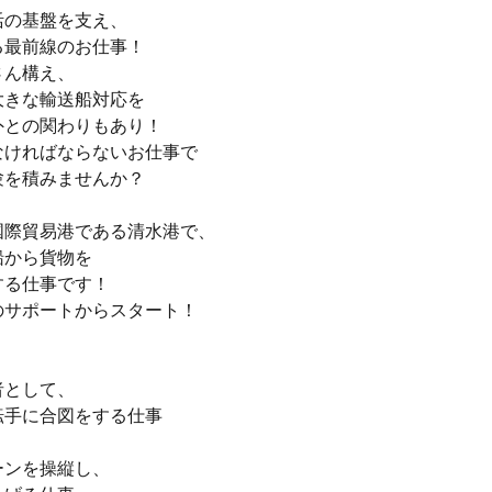
活の基盤を支え、
る最前線のお仕事！
さん構え、
大きな輸送船対応を
外との関わりもあり！
なければならないお仕事で
験を積みませんか？
国際貿易港である清水港で、
船から貨物を
する仕事です！
のサポートからスタート！
者として、
転手に合図をする仕事
ーンを操縦し、