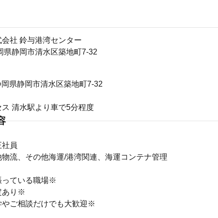
会社 鈴与港湾センター
4静岡県静岡市清水区築地町7-32
4静岡県静岡市清水区築地町7-32
ス 清水駅より車で5分程度
容
正社員
他物流、その他海運/港湾関連、海運コンテナ管理
張っている職場※
定あり※
学やご相談だけでも大歓迎※