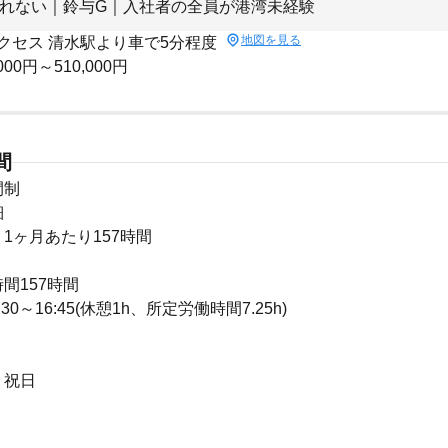
されない｜鈴与G｜入社者の全員が港湾未経験
地図を見る
クセス 清水駅より車で5分程度
000円～510,000円
間
間制
細
1ヶ月あたり157時間
間157時間
0～16:45(休憩1h、所定労働時間7.25h)
、祝日