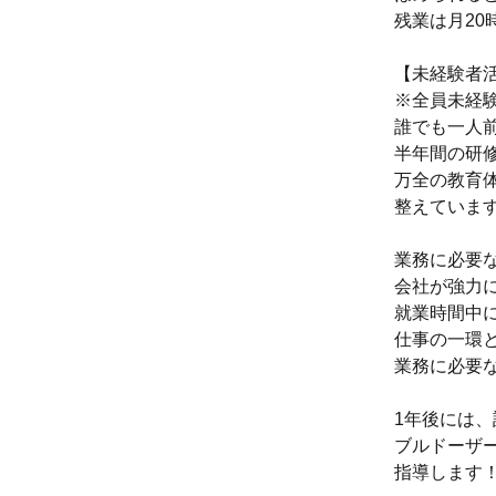
残業は月20
【未経験者
※全員未経
誰でも一人
半年間の研
万全の教育体
整えていま
業務に必要
会社が強力
就業時間中
仕事の一環
業務に必要な
1年後には
ブルドーザ
指導します