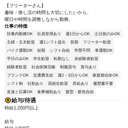
【フリーターさん】
趣味・推し活の時間も大切にしたいから、
曜日や時間を調整しながら勤務。
仕事の特徴
扶養内勤務OK
社員登用あり
週1日からOK
土日祝のみOK
主婦・主夫歓迎
週1シフト提出
長期
フリーター歓迎
バイク通勤OK
短期
シフト自由
学歴不問
車通勤OK
平日のみOK
学生歓迎
転勤なし
未経験者歓迎
経験者歓迎
社会保険完備
制服貸与
賞与あり
ブランクOK
交通費支給
週2・3日からOK
家庭都合休OK
シフト制
社割あり
高校生歓迎
昇給あり
履歴書不要
友達と応募OK
食事補助あり
髪型・髪色自由
給与/待遇
時給1,200円以上
給与