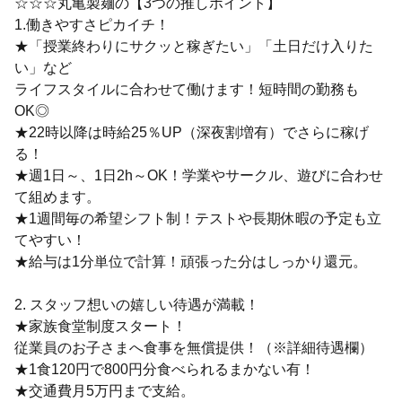
☆☆☆丸亀製麺の【3つの推しポイント】
1.働きやすさピカイチ！
★「授業終わりにサクッと稼ぎたい」「土日だけ入りた
い」など
ライフスタイルに合わせて働けます！短時間の勤務も
OK◎
★22時以降は時給25％UP（深夜割増有）でさらに稼げ
る！
★週1日～、1日2h～OK！学業やサークル、遊びに合わせ
て組めます。
★1週間毎の希望シフト制！テストや長期休暇の予定も立
てやすい！
★給与は1分単位で計算！頑張った分はしっかり還元。
2. スタッフ想いの嬉しい待遇が満載！
★家族食堂制度スタート！
従業員のお子さまへ食事を無償提供！（※詳細待遇欄）
★1食120円で800円分食べられるまかない有！
★交通費月5万円まで支給。