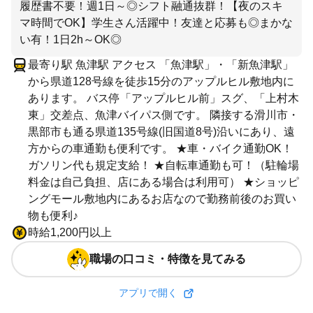
履歴書不要！週1日～◎シフト融通抜群！【夜のスキ
マ時間でOK】学生さん活躍中！友達と応募も◎まかな
い有！1日2h～OK◎
最寄り駅 魚津駅 アクセス 「魚津駅」・「新魚津駅」
から県道128号線を徒歩15分のアップルヒル敷地内に
あります。 バス停「アップルヒル前」スグ、「上村木
東」交差点、魚津バイパス側です。 隣接する滑川市・
黒部市も通る県道135号線(旧国道8号)沿いにあり、遠
方からの車通勤も便利です。 ★車・バイク通勤OK！
ガソリン代も規定支給！ ★自転車通勤も可！（駐輪場
料金は自己負担、店にある場合は利用可） ★ショッピ
ングモール敷地内にあるお店なので勤務前後のお買い
物も便利♪
時給1,200円以上
職場の口コミ・特徴を見てみる
アプリで開く