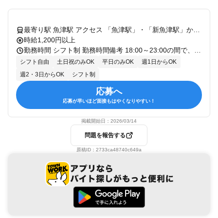
最寄り駅 魚津駅 アクセス 「魚津駅」・「新魚津駅」から県道128号線を徒歩15分のアップルヒル敷地内にあります。 バス停「アップルヒル前」スグ、「上村木東」交差点、魚津バイパス側です。 隣接する滑川市・黒部市も通る県道135号線(旧国道8号)沿いにあり、遠方からの車通勤も便利です。 ★車・バイク通勤OK！ガソリン代も規定支給！ ★自転車通勤も可！（駐輪場料金は自己負担、店にある場合は利用可） ★ショッピングモール敷地内にあるお店なので勤務前後のお買い物も便利♪
時給1,200円以上
勤務時間 シフト制 勤務時間備考 18:00～23:00の間で、週1日～、1日2時間～OK！ 1ヶ月～3ヶ月程度の短期もOK！ ★1週間毎の希望シフト制なので、学業やプライベートの予定も組みやすい！ ★「平日のみ」「土日のみ」「土日祝休み」など、 できる限り柔軟に対応しますので、面接時にご相談ください。 ※22時以降は18歳以上(例外事由2号) ･｡★ご希望を最大限考慮します★｡･ 「テスト期間は勉強に専念」「お子さまの行事や家族のイベント優先」等、シフト柔軟対応♪ プライベートが忙しい時期は「週0日」も相談OKです！ 社保制度有で安心◎お得でおいしい1食120円のまかないも有♪ バイトデビューを応援!!レシピやマニュアルも完備！ 食材の切り方などからお教えします！先輩がしっかりサポートします☆ テストや長期休暇でのシフト調整は気軽にご相談ください♪ 社保完備で、長期的に安定して働ける環境です☆ 毎月安定した収入を確保したい、1か所で腰を据えて働きたいという方にピッタリ！ 社員登用制度有！アルバイト・パートから始めて、社員へのキャリアアップも目指せます！ ◆◇【大学2年生 1日の流れ】 17:30 授業を終えて店に到着！まかないを食べて腹ごしらえ。 18:00 着替えて勤務スタート。テキパキ作業を進めます。 23:00 勤務終了。 ※勤務時間は店により異なります ★色々な働き方ができます★ ☆子育て中 お子さま優先のシフトOK！学校行事や急な発熱にも柔軟対応。 家事・育児と両立しやすくスタッフ同士で支え合える職場です。 ☆扶養内 扶養内で安心して働けて、短時間勤務の調整も可能。 税金を気にせず、家計の助けのため無理なく続けられます。 ☆家庭と両立 家庭優先のシフトが組めるから、家族との時間も大切にできます。 ご家庭都合のお休みもご相談ください。 ☆ 子育て卒業 ブランク明けのお仕事復帰を応援！ 子育てを卒業した世代も多数活躍中で、空いた時間を有効活用できます。 第2のキャリアを応援！
シフト自由
土日祝のみOK
平日のみOK
週1日からOK
週2・3日からOK
シフト制
応募へ
応募が早いほど面接もはやくなりやすい！
掲載開始日：
2026/03/14
問題を報告する
原稿ID：
2733ca48740c649a