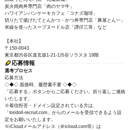
炭火焼肉丼専門店「肉のヤマ牛」
ハワイアンパンケーキカフェ「コナズ珈琲」
切りたて揚げたてとんかつ・かつ丼専門店「豚屋とん一」
米線を使ったスープヌードル店「譚仔三哥」など
【本社】
〒150-0043
東京都渋谷区道玄坂1-21-1渋谷ソラスタ 19階
応募情報
選考プロセス
応募方法
◇◆◇ 面接時、履歴書不要 ◇◆◇
「応募する」ボタンからご応募ください。折り返しご連絡
いたします。
※着信拒否・ドメイン設定されている方は、
「toridoll-recruit.com」からのメールを受信できるよう設
定をお願いいたします。
※iCloudメールアドレス（＠icloud.com等）は