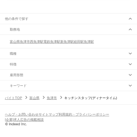
他の条件で探す
勤務地
富山県
魚津市
西魚津駅
電鉄魚津駅
新魚津駅
経田駅
魚津駅
職種
特徴
雇用形態
キーワード
バイトTOP
富山県
魚津市
キッチンスタッフ(ディナータイム)
ヘルプ・お問い合わせ
サイトマップ
利用規約・プライバシーポリシー
[企業]求人広告の掲載相談