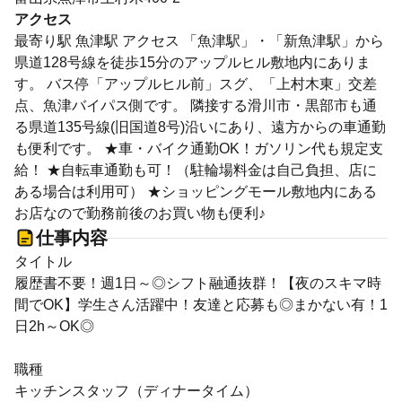
アクセス
最寄り駅 魚津駅 アクセス 「魚津駅」・「新魚津駅」から
県道128号線を徒歩15分のアップルヒル敷地内にありま
す。 バス停「アップルヒル前」スグ、「上村木東」交差
点、魚津バイパス側です。 隣接する滑川市・黒部市も通
る県道135号線(旧国道8号)沿いにあり、遠方からの車通勤
も便利です。 ★車・バイク通勤OK！ガソリン代も規定支
給！ ★自転車通勤も可！（駐輪場料金は自己負担、店に
ある場合は利用可） ★ショッピングモール敷地内にある
お店なので勤務前後のお買い物も便利♪
仕事内容
タイトル
履歴書不要！週1日～◎シフト融通抜群！【夜のスキマ時
間でOK】学生さん活躍中！友達と応募も◎まかない有！1
日2h～OK◎
職種
キッチンスタッフ（ディナータイム）