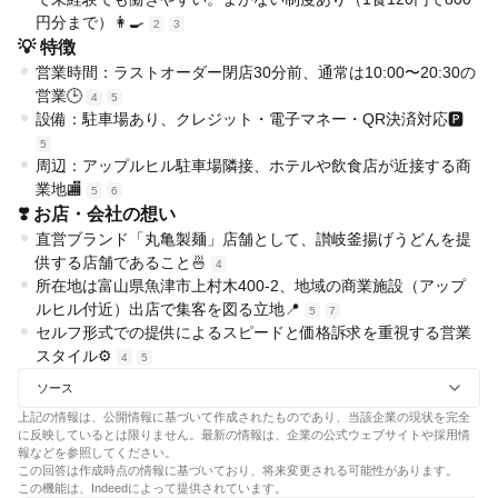
円分まで）👩‍🍳
2
3
💡 特徴
営業時間：ラストオーダー閉店30分前、通常は10:00〜20:30の
営業🕒
4
5
設備：駐車場あり、クレジット・電子マネー・QR決済対応🅿️
5
周辺：アップルヒル駐車場隣接、ホテルや飲食店が近接する商
業地🏬
5
6
❣️ お店・会社の想い
直営ブランド「丸亀製麺」店舗として、讃岐釜揚げうどんを提
供する店舗であること🍜
4
所在地は富山県魚津市上村木400-2、地域の商業施設（アップ
ルヒル付近）出店で集客を図る立地📍
5
7
セルフ形式での提供によるスピードと価格訴求を重視する営業
スタイル⚙️
4
5
ソース
上記の情報は、公開情報に基づいて作成されたものであり、当該企業の現状を完全
に反映しているとは限りません。最新の情報は、企業の公式ウェブサイトや採用情
報などを参照してください。
この回答は作成時点の情報に基づいており、将来変更される可能性があります。
この機能は、Indeedによって提供されています。