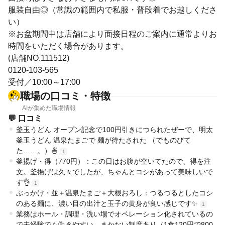
服装自由◎（常識の範囲内で私服・普段着でお越しくださ
い）
※お盆期間中は店舗により面接日程のご案内に通常よりお
時間をいただく場合があります。
(店舗NO.111512)
0120-103-565
受付／10:00～17:00
職場の口コミ・特徴
AIが集めた職場情報
💬 口コミ
釜玉うどん オープン記念で100円引きにつられたぜーで、明太
釜玉うどん 温泉たまごで 麺が待たされた （でものびて
た……。）🍜
1
釜揚げ・得（770円）：この日はお腹が空いてたので、得を注
文。釜揚げは久々でしたが、ちゃんとコシがあって美味しいで
す👌
1
ぶっかけ・並＋温泉たまご＋大根おろし：つるつるとしたコシ
のある麺に、濃い目の出汁と玉子の黄身が良い感じです✨
1
業務はホール・調理・洗い場でオペレーション化されているの
で未経験でも働きやすい。まかない制度あり（1食120円で800