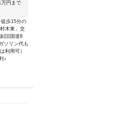
1万円まで
徒歩15分の
上村木東」交
(旧国道8
！ガソリン代も
合は利用可）
利♪