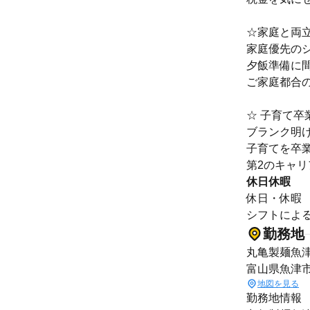
☆家庭と両
家庭優先の
夕飯準備に
ご家庭都合
☆ 子育て卒
ブランク明
子育てを卒
第2のキャ
休日休暇
休日・休暇
シフトによ
勤務地
丸亀製麺魚
富山県魚津市
地図を見る
勤務地情報