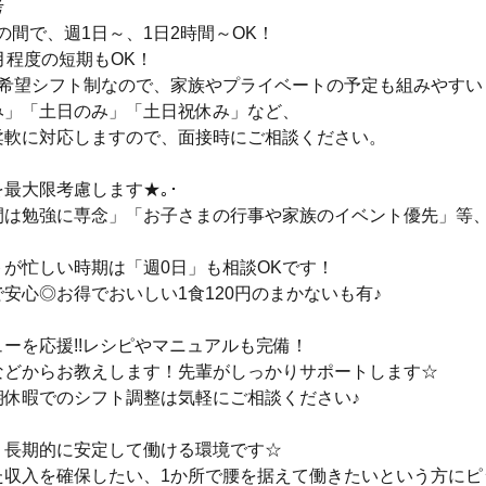
考
:00の間で、週1日～、1日2時間～OK！
月程度の短期もOK！
の希望シフト制なので、家族やプライベートの予定も組みやすい
み」「土日のみ」「土日祝休み」など、
柔軟に対応しますので、面接時にご相談ください。
を最大限考慮します★｡･
間は勉強に専念」「お子さまの行事や家族のイベント優先」等
トが忙しい時期は「週0日」も相談OKです！
安心◎お得でおいしい1食120円のまかないも有♪
ーを応援!!レシピやマニュアルも完備！
などからお教えします！先輩がしっかりサポートします☆
期休暇でのシフト調整は気軽にご相談ください♪
、長期的に安定して働ける環境です☆
た収入を確保したい、1か所で腰を据えて働きたいという方にピ