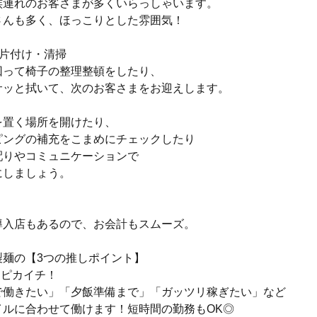
族連れのお客さまが多くいらっしゃいます。
さんも多く、ほっこりとした雰囲気！
の片付け・清掃
回って椅子の整理整頓をしたり、
サッと拭いて、次のお客さまをお迎えします。
を置く場所を開けたり、
ピングの補充をこまめにチェックしたり
配りやコミュニケーションで
にしましょう。
導入店もあるので、お会計もスムーズ。
製麺の【3つの推しポイント】
さピカイチ！
で働きたい」「夕飯準備まで」「ガッツリ稼ぎたい」など
イルに合わせて働けます！短時間の勤務もOK◎