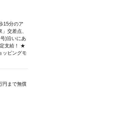
歩15分のア
東」交差点、
号)沿いにあ
定支給！ ★
ョッピングモ
万円まで無償