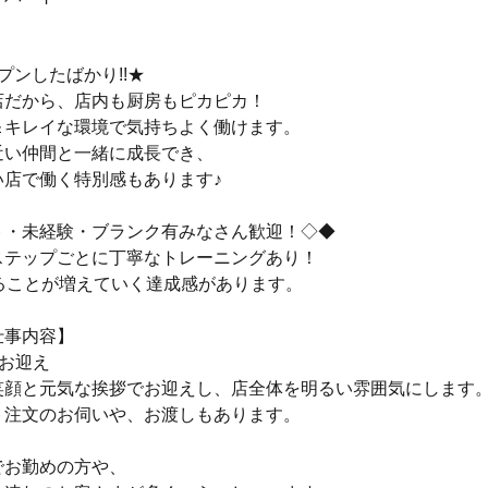
プンしたばかり!!★
店だから、店内も厨房もピカピカ！
＆キレイな環境で気持ちよく働けます。
近い仲間と一緒に成長でき、
い店で働く特別感もあります♪
ト・未経験・ブランク有みなさん歓迎！◇◆
ステップごとに丁寧なトレーニングあり！
きることが増えていく達成感があります。
仕事内容】
お迎え
笑顔と元気な挨拶でお迎えし、店全体を明るい雰囲気にします
ト注文のお伺いや、お渡しもあります。
でお勤めの方や、