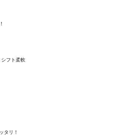
！
、シフト柔軟
ッタリ！