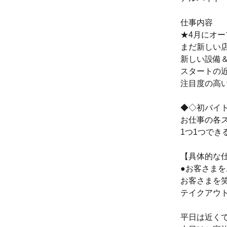
仕事内容
★4月にオー
まだ新しい
新しい設備
スタートの
注目度の高
◆◇初バイ
お仕事の各
1つ1つで
【具体的な
●お客さまを
お客さまを
テイクアウ
平日は近く