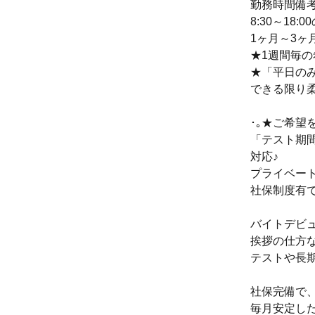
勤務時間備
8:30～18
1ヶ月～3ヶ
★1週間毎
★「平日の
できる限り
･｡★ご希望
「テスト期
対応♪
プライベー
社保制度有で
バイトデビュ
挨拶の仕方
テストや長
社保完備で
毎月安定し