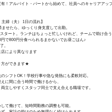
度有！アルバイト・パートから始めて、社員へのキャリアアッ
・主婦（夫） 1日の流れ】
事を済ませたら、ゆっくり身支度して出勤。
お仕事スタート。ランチはちょっと忙しいけれど、チームで助け合
食120円で800円分食べられるまかないでお昼ごはん♪
終了。
は店により異なります
き方ができます★
先のシフトOK！学校行事や急な発熱にも柔軟対応。
迎えに間に合う時間で働けるから、
と両立しやすくスタッフ同士で支え合える職場です。
心して働けて、短時間勤務の調整も可能。
せず、家計の助けのため無理なく続けられます。