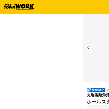
ア
丸亀製麺魚
ホールスタ