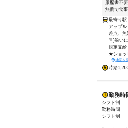
履歴書不要
無償で食事
最寄り駅
アップル
差点、魚
号)沿い
規定支給
★ショッ
地図を
時給1,2
勤務時
シフト制
勤務時間
シフト制