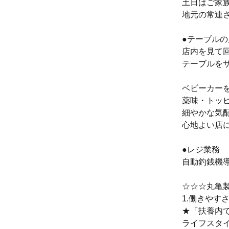
土日はご家
地元の常連
●テーブル
店内を見て
テーブルを
ベビーカー
薬味・トッ
細やかな気
心地よい店
●レジ業務
自動釣銭機
☆☆☆丸亀
1.働きやす
★「扶養内
ライフスタ