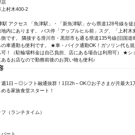
津店
上村木400-2
津駅 アクセス 「魚津駅」・「新魚津駅」から県道128号線を徒
敷地内にあります。 バス停「アップルヒル前」スグ、「上村木
側です。 隣接する滑川市・黒部市も通る県道135号線(旧国道8
の車通勤も便利です。 ★車・バイク通勤OK！ガソリン代も規
も可！（駐輪場料金は自己負担、店にある場合は利用可） ★シ
にあるお店なので勤務前後のお買い物も便利♪
容
週1日～◎シフト融通抜群！1日2h～OK◎お子さまが月最大1
しめる家族食堂スタート！
ッフ（ランチタイム）
・パート