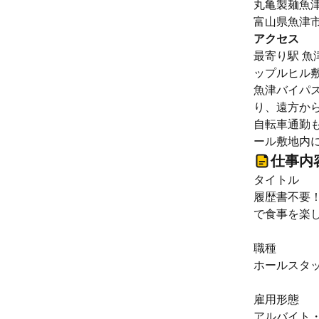
丸亀製麺魚
富山県魚津市
アクセス
最寄り駅 魚
ップルヒル
魚津バイパス
り、遠方から
自転車通勤
ール敷地内
仕事内
タイトル
履歴書不要！
で食事を楽
職種
ホールスタ
雇用形態
アルバイト