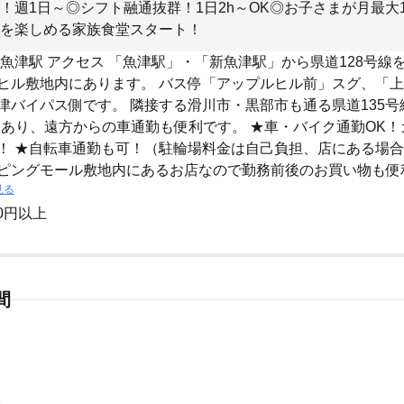
！週1日～◎シフト融通抜群！1日2h～OK◎お子さまが月最大
を楽しめる家族食堂スタート！
 魚津駅 アクセス 「魚津駅」・「新魚津駅」から県道128号線を
ヒル敷地内にあります。 バス停「アップルヒル前」スグ、「
津バイパス側です。 隣接する滑川市・黒部市も通る県道135号線
にあり、遠方からの車通勤も便利です。 ★車・バイク通勤OK
！ ★自転車通勤も可！（駐輪場料金は自己負担、店にある場
ピングモール敷地内にあるお店なので勤務前後のお買い物も便
見る
00円以上
間