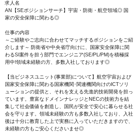
求人名
AN【SEポジションサーチ】宇宙・防衛・航空領域◎ 国
家の安全保障に関わる◎
仕事の内容
～ご経験やご志向に合わせてマッチするポジションをご紹
介します～ 防衛省や中央省庁向けに、国家安全保障に関
わるSI案件を担う部門でエンジニア(SE/PL/PM)を積極採
用中!領域未経験の方、多数入社しております◎
【当ビジネスユニット(事業部)について】航空宇宙および
国家安全保障に関わる国家機関･関連機関向けのICTソリ
ューションの提供と、それを支える先進的技術開発を担っ
ています。豊富なドメインナレッジとNECの技術力を結
集して社会価値を創造し、国民が安全で安心に暮らせる社
会を守ります。領域未経験の方も多数入社しており、入社
後は十分に教育した上で実務に入っていただきますので、
未経験の方もご安心くださいませ◎