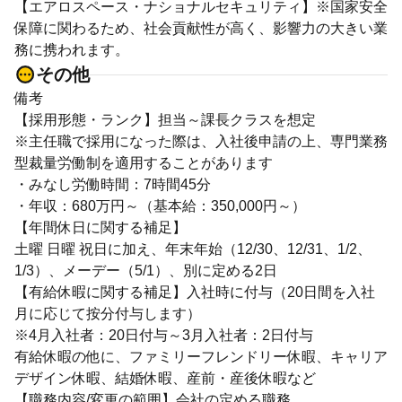
【エアロスペース・ナショナルセキュリティ】※国家安全
保障に関わるため、社会貢献性が高く、影響力の大きい業
務に携われます。
その他
備考
【採用形態・ランク】担当～課長クラスを想定
※主任職で採用になった際は、入社後申請の上、専門業務
型裁量労働制を適用することがあります
・みなし労働時間：7時間45分
・年収：680万円～（基本給：350,000円～）
【年間休日に関する補足】
土曜 日曜 祝日に加え、年末年始（12/30、12/31、1/2、
1/3）、メーデー（5/1）、別に定める2日
【有給休暇に関する補足】入社時に付与（20日間を入社
月に応じて按分付与します）
※4月入社者：20日付与～3月入社者：2日付与
有給休暇の他に、ファミリーフレンドリー休暇、キャリア
デザイン休暇、結婚休暇、産前・産後休暇など
【職務内容/変更の範囲】会社の定める職務