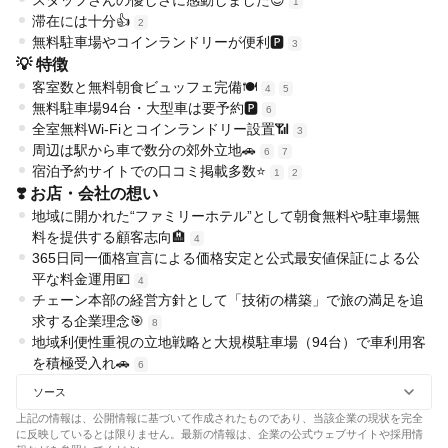
スタッフさんの優しさに感動しました😊
1
滞在には十分👍
2
無料駐車場やコインランドリーが便利🅿️
3
💡 特徴
客室数と無料朝食ビュッフェ完備🍽️
4
5
無料駐車場94台・大型車は要予約🅿️
6
全室無料Wi-Fiとコインランドリー設置📶
3
周辺は駅から車で数分の郊外立地🚗
6
7
宿泊予約サイトでの口コミ掲載多数⭐
1
2
❣️ お店・会社の想い
地域に開かれた“ファミリーホテル”として朝食無料や駐車場無
料を提供する顧客志向🏨
4
365日同一価格宣言による価格安定と公式最安値保証による公
平な料金運用💴
4
チェーン本部の経営方針として「技術の構築」で旅の満足を追
求する企業理念🎯
8
地域利便性重視の立地戦略と大規模駐車場（94台）で車利用客
を積極受入れ🚗
6
ソース
上記の情報は、公開情報に基づいて作成されたものであり、当該企業の現状を完全
に反映しているとは限りません。最新の情報は、企業の公式ウェブサイトや採用情