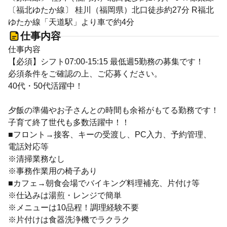
〔福北ゆたか線〕 桂川（福岡県）北口徒歩約27分 R福北
ゆたか線「天道駅」より車で約4分
仕事内容
仕事内容
【必須】シフト07:00-15:15 最低週5勤務の募集です！
必須条件をご確認の上、ご応募ください。
40代・50代活躍中！
夕飯の準備やお子さんとの時間も余裕がもてる勤務です！
子育て終了世代も多数活躍中！！
■フロント→接客、キーの受渡し、PC入力、予約管理、
電話対応等
※清掃業務なし
※事務作業用の椅子あり
■カフェ→朝食会場でバイキング料理補充、片付け等
※仕込みは湯煎・レンジで簡単
※メニューは10品程！調理経験不要
※片付けは食器洗浄機でラクラク