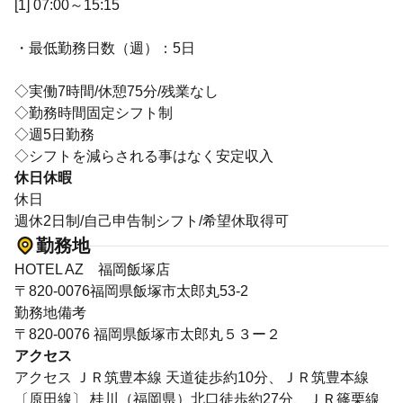
[1] 07:00～15:15
・最低勤務日数（週）：5日
◇実働7時間/休憩75分/残業なし
◇勤務時間固定シフト制
◇週5日勤務
◇シフトを減らされる事はなく安定収入
休日休暇
休日
週休2日制/自己申告制シフト/希望休取得可
勤務地
HOTEL AZ 福岡飯塚店
〒820-0076福岡県飯塚市太郎丸53-2
勤務地備考
〒820-0076 福岡県飯塚市太郎丸５３ー２
アクセス
アクセス ＪＲ筑豊本線 天道徒歩約10分、ＪＲ筑豊本線
〔原田線〕 桂川（福岡県）北口徒歩約27分、ＪＲ篠栗線