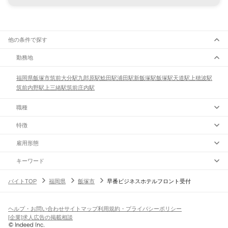
他の条件で探す
勤務地
福岡県
飯塚市
筑前大分駅
九郎原駅
鯰田駅
浦田駅
新飯塚駅
飯塚駅
天道駅
上穂波駅
筑前内野駅
上三緒駅
筑前庄内駅
職種
特徴
雇用形態
キーワード
バイトTOP
福岡県
飯塚市
早番ビジネスホテルフロント受付
ヘルプ・お問い合わせ
サイトマップ
利用規約・プライバシーポリシー
[企業]求人広告の掲載相談