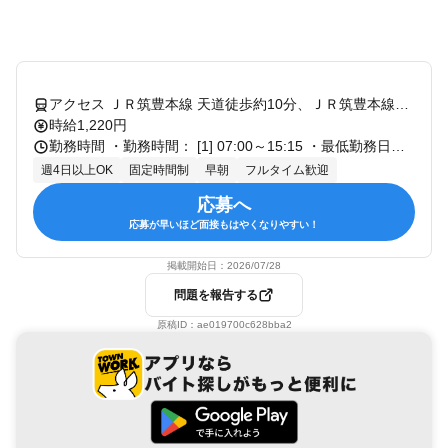
アクセス ＪＲ筑豊本線 天道徒歩約10分、ＪＲ筑豊本線〔原田線〕 桂川（福岡県）北口徒歩約27分、ＪＲ篠栗線〔福北ゆたか線〕 桂川（福岡県）北口徒歩約27分 R福北ゆたか線「天道駅」より車で約4分
時給1,220円
勤務時間 ・勤務時間： [1] 07:00～15:15 ・最低勤務日数（週）：5日 ◇実働7時間/休憩75分/残業なし ◇勤務時間固定シフト制 ◇週5日勤務 ◇シフトを減らされる事はなく安定収入
週4日以上OK
固定時間制
早朝
フルタイム歓迎
応募へ
応募が早いほど面接もはやくなりやすい！
掲載開始日：
2026/07/28
問題を報告する
原稿ID：
ae019700c628bba2