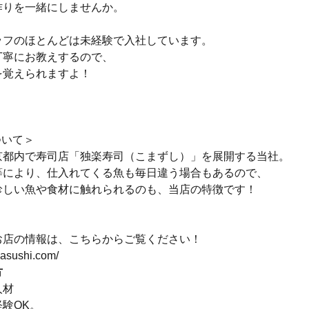
作りを一緒にしませんか。
ッフのほとんどは未経験で入社しています。
丁寧にお教えするので、
を覚えられますよ！
ついて＞
京都内で寿司店「独楽寿司（こまずし）」を展開する当社。
等により、仕入れてくる魚も毎日違う場合もあるので、
珍しい魚や食材に触れられるのも、当店の特徴です！
お店の情報は、こちらからご覧ください！
masushi.com/
方
人材
験OK。