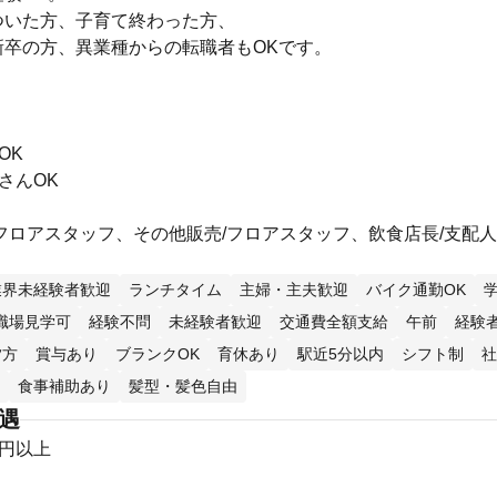
ついた方、子育て終わった方、
新卒の方、異業種からの転職者もOKです。
OK
さんOK
フロアスタッフ、その他販売/フロアスタッフ、飲食店長/支配人
業界未経験者歓迎
ランチタイム
主婦・主夫歓迎
バイク通勤OK
職場見学可
経験不問
未経験者歓迎
交通費全額支給
午前
経験
夕方
賞与あり
ブランクOK
育休あり
駅近5分以内
シフト制
社
食事補助あり
髪型・髪色自由
待遇
0円以上