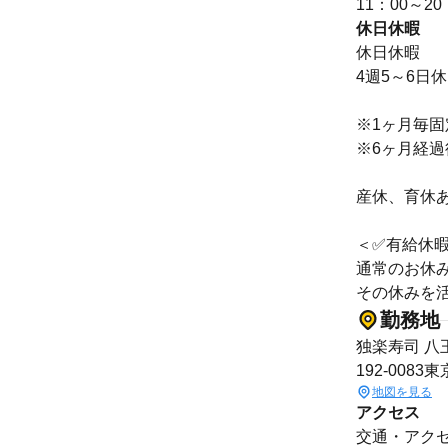
11：00～20
休日休暇
休日休暇
4週5～6日休
※1ヶ月毎
※6ヶ月経過
産休、育休
＜✅有給休
通常のお休
その休みを
勤務地
独楽寿司 八
192-00
地図を見る
アクセス
交通・アクセ