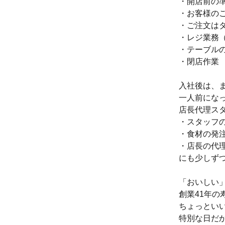
・開店前の
・お客様の
・ご注文は
・レジ業務
・テーブル
・閉店作業
入社後は、
一人前にな
店長代理ス
・スタッフ
・食材の発
・店長の代
にも少しず
「おいしい
創業41年の
ちょっとい
特別な日だ