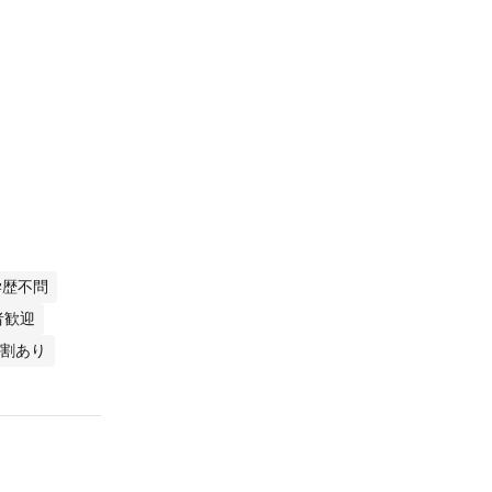
学歴不問
者歓迎
割あり