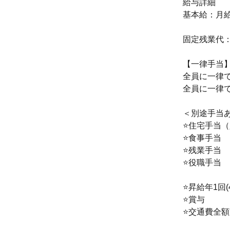
給与詳細
基本給：月給 
固定残業代
【一律手当
全員に一律
全員に一律
＜別途手当
⭐住宅手当
⭐食事手当
⭐残業手当
⭐役職手当
⭐昇給年1回(
⭐賞与
⭐交通費全