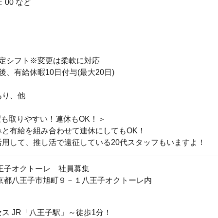
：00 など
固定シフト※変更は柔軟に対応
後、有給休暇10日付与(最大20日)
あり、他
暇も取りやすい！連休もOK！＞
みと有給を組み合わせて連休にしてもOK！
活用して、推し活で遠征している20代スタッフもいますよ！
王子オクトーレ 社員募集
83東京都八王子市旭町９－１八王子オクトーレ内
ス JR「八王子駅」～徒歩1分！