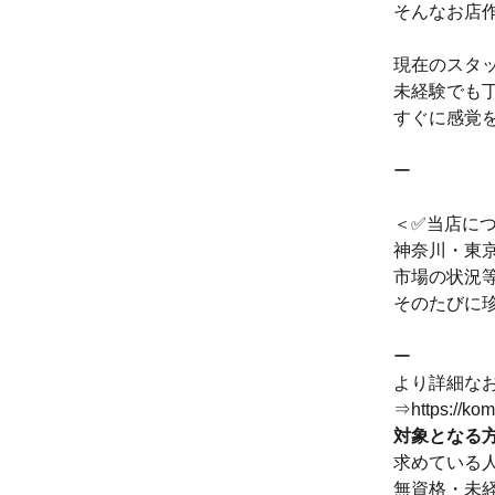
そんなお店
現在のスタ
未経験でも
すぐに感覚
ー
＜✅当店に
神奈川・東
市場の状況
そのたびに
ー
より詳細な
⇒https://ko
対象となる
求めている
無資格・未経