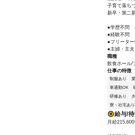
子育て落ち
新卒・第二
●学歴不問
●経験不問
●フリーター
●主婦・主夫
職種
飲食ホール/
仕事の特徴
制服あり
車通勤OK
研修あり
寮・社宅あり
給与/
月給215,60