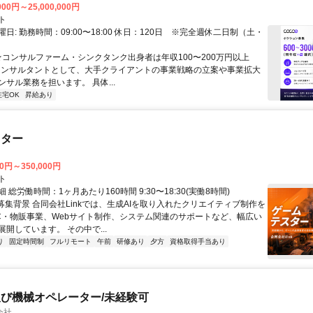
000円～25,000,000円
ト
日: 勤務時間：09:00〜18:00 休日：120日 ※完全週休二日制（土・
 ★コンサルファーム・シンクタンク出身者は年収100〜200万円以上
" コンサルタントとして、大手クライアントの事業戦略の立案や事業拡大
サル業務を担います。 具体...
在宅OK
昇給あり
スター
00円～350,000円
ト
 総労働時間：1ヶ月あたり160時間 9:30〜18:30(実働8時間)
●募集背景 合同会社Linkでは、生成AIを取り入れたクリエイティブ制作を
C・物販事業、Webサイト制作、システム関連のサポートなど、幅広い
開しています。 その中で...
り
固定時間制
フルリモート
午前
研修あり
夕方
資格取得手当あり
び機械オペレーター/未経験可
会社