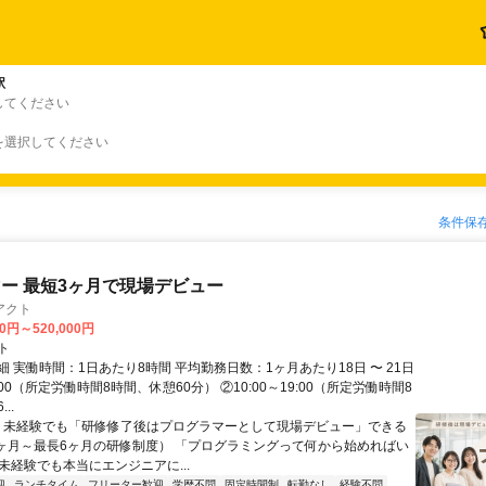
駅
してください
を選択してください
条件保
ー 最短3ヶ月で現場デビュー
アクト
00円～520,000円
ト
 実働時間：1日あたり8時間 平均勤務日数：1ヶ月あたり18日 〜 21日
18:00（所定労働時間8時間、休憩60分） ②10:00～19:00（所定労働時間8
..
＼ 未経験でも「研修修了後はプログラマーとして現場デビュー」できる
1ヶ月～最長6ヶ月の研修制度） 「プログラミングって何から始めればい
T未経験でも本当にエンジニアに...
迎
ランチタイム
フリーター歓迎
学歴不問
固定時間制
転勤なし
経験不問