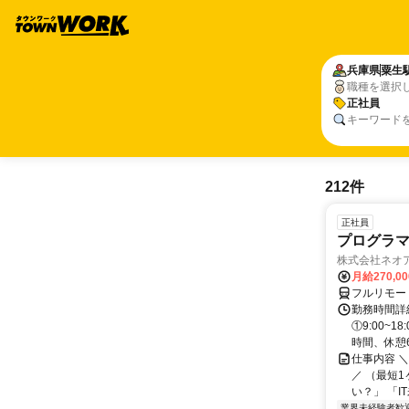
兵庫県
粟生
職種を選択
正社員
キーワード
212件
正社員
プログラマ
株式会社ネオ
月給270,0
フルリモー
勤務時間詳細
①9:00~
時間、休憩6.
仕事内容 
／ （最短
い？」 「I
業界未経験者歓