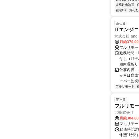
未経験者歓迎
在宅OK
賞与あ
正社員
ITエンジ
株式会社Ring
月給370,0
フルリモー
勤務時間・曜
なし（月平
種休暇あり
仕事内容:
ヶ月は育成
ーバー監視の
フルリモート
正社員
フルリモ
90株式会社
月給304,0
フルリモー
勤務時間詳
休憩1時間