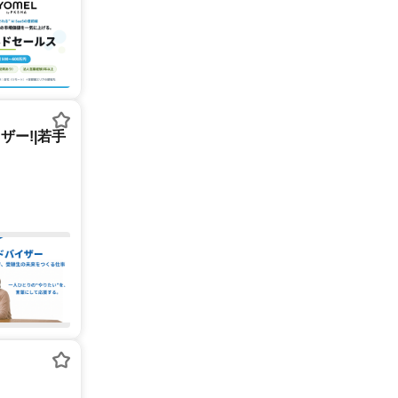
ー!|若手