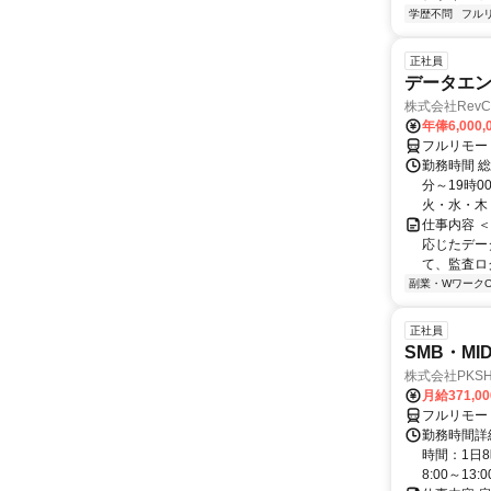
学歴不問
フル
正社員
データエ
株式会社RevC
年俸6,000,
フルリモー
勤務時間 総
分～19時0
火・水・木・
仕事内容 
応じたデー
て、監査ロ
副業・WワークO
正社員
SMB・M
株式会社PKSHA 
月給371,0
フルリモー
勤務時間詳
時間：1日8
8:00～13:00 