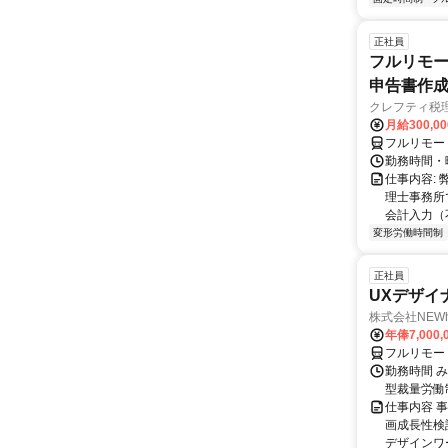
正社員
フルリモー
申告書作
クレフティ税
月給300,0
フルリモー
勤務時間・曜日
仕事内容:
理士事務所
会計入力（
変形労働時間制
正社員
UXデザイ
株式会社NEW
年俸7,000,
フルリモー
勤務時間 み
型裁量労働
仕事内容 
画成長性検
デザインワ