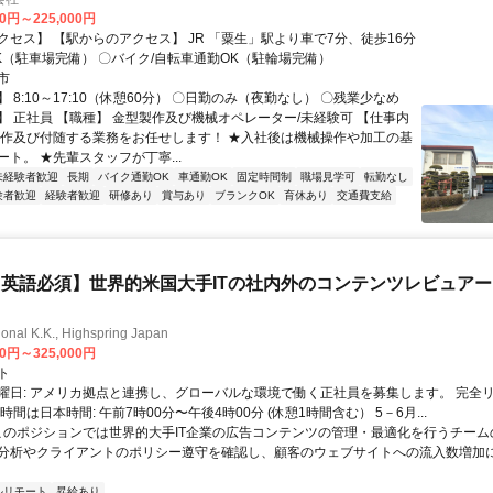
00円～225,000円
クセス】 【駅からのアクセス】 JR 「粟生」駅より車で7分、徒歩16分
K（駐車場完備） 〇バイク/自転車通勤OK（駐輪場完備）
市
 8:10～17:10（休憩60分） 〇日勤のみ（夜勤なし） 〇残業少なめ
】 正社員 【職種】 金型製作及び機械オペレーター/未経験可 【仕事内
製作及び付随する業務をお任せします！ ★入社後は機械操作や加工の基
ト。 ★先輩スタッフが丁寧...
未経験者歓迎
長期
バイク通勤OK
車通勤OK
固定時間制
職場見学可
転勤なし
験者歓迎
経験者歓迎
研修あり
賞与あり
ブランクOK
育休あり
交通費支給
英語必須】世界的米国大手ITの社内外のコンテンツレビュア
ional K.K., Highspring Japan
00円～325,000円
ト
曜日: アメリカ拠点と連携し、グローバルな環境で働く正社員を募集します。 完全
時間は日本時間: 午前7時00分〜午後4時00分 (休憩1時間含む） 5－6月...
 このポジションでは世界的大手IT企業の広告コンテンツの管理・最適化を行うチー
分析やクライアントのポリシー遵守を確認し、顧客のウェブサイトへの流入数増加
ルリモート
昇給あり