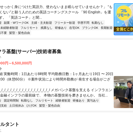
「せっかく身につけた英語力、使わないまま眠らせていませんか？」 “も
ない”と願う人のための英語コーチングスクール 「90 English」を運
。 「英語コーチ」と聞...
迎
副業・WワークOK
主婦・主夫歓迎
フリーター歓迎
学歴不問
転勤なし
未経験者歓迎
フルリモート
残業なし
研修あり
在宅OK
ブランクOK
長期歓迎
書不要
髪型・髪色自由
フラ基盤(サーバー)技術者募集
子
000円～6,500,000円
ト
 実働時間：1日あたり8時間 平均勤務日数：1ヶ月あたり19日 〜 20日
18:00（休憩60分） ※案件状況により時間外勤務が 発生する場合がござ
/_/_/_/_/_/_/_/_/_/_/_/_/_/_/_/_/ メガバンク基盤を支える インフラエン
 金融インフラの最前線で、 本物の基盤技術を磨きませんか。 当社...
り
固定時間制
転勤なし
フルリモート
経験者歓迎
研修あり
賞与あり
費支給
土日祝休み
ひげOK
髪型・髪色自由
サルタント
エ