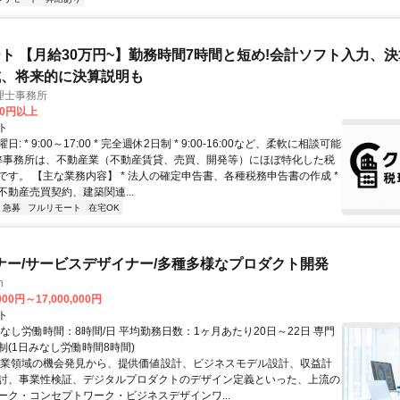
ト 【月給30万円~】勤務時間7時間と短め!会計ソフト入力、
成、将来的に決算説明も
理士事務所
00円以上
ト
: * 9:00～17:00 * 完全週休2日制 * 9:00-16:00など、柔軟に相談可能
 弊事務所は、不動産業（不動産賃貸、売買、開発等）にほぼ特化した税
です。 【主な業務内容】 * 法人の確定申告書、各種税務申告書の作成 *
不動産売買契約、建築関連...
急募
フルリモート
在宅OK
ナー/サービスデザイナー/多種多様なプロダクト開発
h
000円～17,000,000円
ト
なし労働時間：8時間/日 平均勤務日数：1ヶ月あたり20日～22日 専門
制(1日みなし労働時間8時間)
事業領域の機会発見から、提供価値設計、ビジネスモデル設計、収益計
討、事業性検証、デジタルプロダクトのデザイン定義といった、上流の
ーク・コンセプトワーク・ビジネスデザインワ...