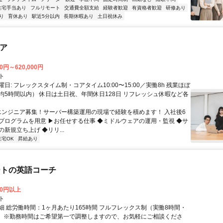
住宅手当あり
フルリモート
交通費全額支給
経験者歓迎
有資格者歓迎
研修あり
り
育休あり
駅近5分以内
長期休暇あり
土日祝休み
ニア
00円～620,000円
ト
日: フレックスタイム制・コアタイム10:00〜15:00／実働8h 残業ほぼ
均5時間以内） 休日は土日祝、年間休日128日 リフレッシュ休暇など各
 エンジニア募集！サーバー構築運用の現場で経験を積めます！ 入社後6
プログラムを用意 ▶お任せする仕事 ◆ミドルウェアの運用・監視 ◆サ
新規立ち上げ ◆リリ...
在宅OK
昇給あり
ートの英語コーチ
00円以上
ト
細 総労働時間：1ヶ月あたり165時間 フルフレックス制（実働8時間・
） ※勤務時間はご希望第一で調整しますので、お気軽にご相談くださ