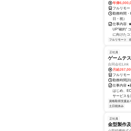
年俸6,000,
フルリモー
勤務時間・曜
日・祝）
仕事内容:
UP"確約
に向けたコン
フルリモート
正社員
ゲームテ
合同会社Link
月給267,0
フルリモー
勤務時間詳細
仕事内容 
はじめ、E
サービスを展
資格取得支援あ
土日祝休み
正社員
金型製作及
小野精機株式