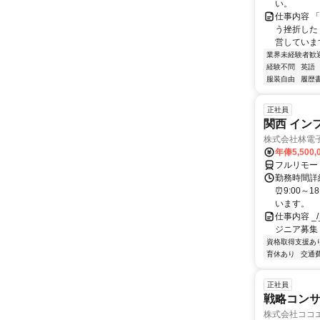
い。
仕事内容 
う挫折したく
営しています
業界未経験者歓
経験不問
英語
服装自由
履歴
正社員
関西 イン
株式会社林電
年俸5,500,
フルリモー
勤務時間詳細
⏰9:00～
います。
仕事内容 _/_
ジニア募集
資格取得支援あ
育休あり
交通
正社員
戦略コン
株式会社ココ