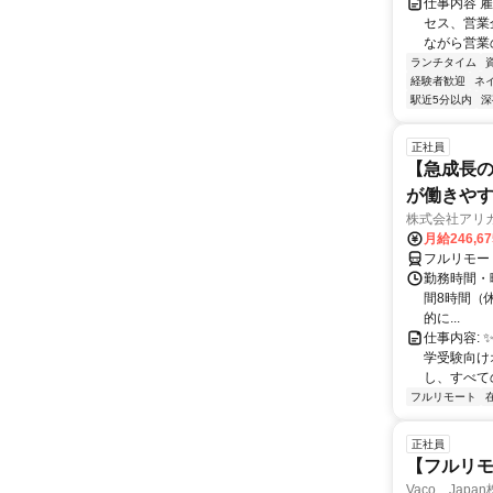
仕事内容 
セス、営業企
ながら営業
ランチタイム
経験者歓迎
ネ
駅近5分以内
深
正社員
【急成長の
が働きや
株式会社アリ
月給246,6
フルリモー
勤務時間・曜
間8時間（休憩
的に...
仕事内容: 
学受験向け
し、すべて
フルリモート
正社員
【フルリモ
Vaco Japa