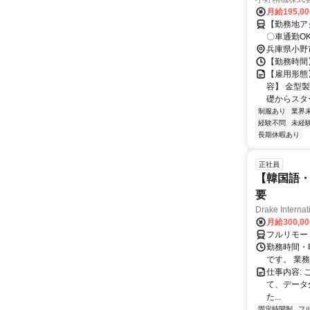
月給195,0
【勤務地ア
〇車通勤O
兵庫県小野
【勤務時間】
【雇用形態
容】 金型
礎からスター
制服あり
業界
経験不問
未経
長期休暇あり
正社員
【韓国語・
要
Drake Internat
月給300,0
フルリモー
勤務時間・
です。 業務
仕事内容:
て、データ
た...
固定時間制
フ