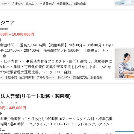
リモート
在宅OK
賞与あり
交通費支給
土日祝休み
服装自由
ンジニア
omm
000円～10,000,000円
ト
労働時間：1週あたり40時間 【勤務時間】 9時00分～18時00分 10時00
0分 11時00分～20時00分 （実働8時間／休憩60分） 【勤務日】 月・
金...
＜＜仕事内容＞＞ ◆業務内容各プロダクト・部門と連携し、業務要件に
タ抽出・集計・可視化の要件定義や実装支援をお任せします。 あわせ
グや権限管理の運用改善、ワークフロー自動...
K
学歴不問
固定時間制
フルリモート
ネイルOK
交通費支給
服装自由
ID法人営業(リモート勤務・関東圏)
Infinity
00円～445,000円
ト
細 総労働時間：1ヶ月あたり160時間 ■フレックスタイム制 ・標準労働
時間 / 週40時間 ・コアタイム：13:00～17:00 ・フレキシブルタイム：
...