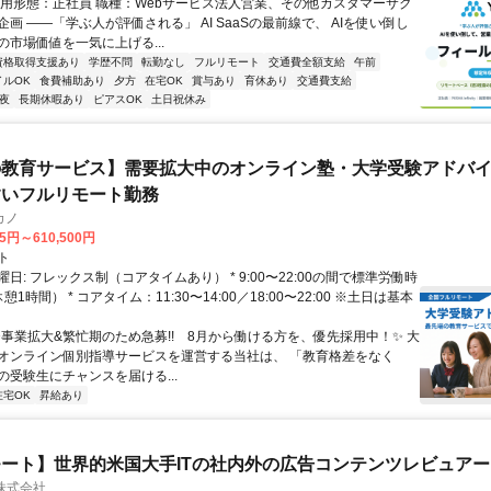
雇用形態：正社員 職種：Webサービス法人営業、その他カスタマーサク
画 ――「学ぶ人が評価される」 AI SaaSの最前線で、 AIを使い倒し
の市場価値を一気に上げる...
資格取得支援あり
学歴不問
転勤なし
フルリモート
交通費全額支給
午前
イルOK
食費補助あり
夕方
在宅OK
賞与あり
育休あり
交通費支給
夜
長期休暇あり
ピアスOK
土日祝休み
教育サービス】需要拡大中のオンライン塾・大学受験アドバイザ
すいフルリモート勤務
カノ
75円～610,500円
ト
日: フレックス制（コアタイムあり） * 9:00〜22:00の間で標準労働時
1時間） * コアタイム：11:30〜14:00／18:00〜22:00 ※土日は基本
✨️事業拡大&繁忙期のため急募!! 8月から働ける方を、優先採用中！✨️ 大
オンライン個別指導サービスを運営する当社は、 「教育格差をなく
の受験生にチャンスを届ける...
在宅OK
昇給あり
ート】世界的米国大手ITの社内外の広告コンテンツレビュアー
n株式会社