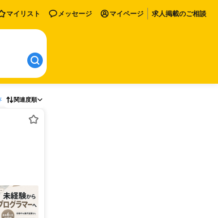
マイリスト
メッセージ
マイページ
求人掲載のご相談
存
関連度順