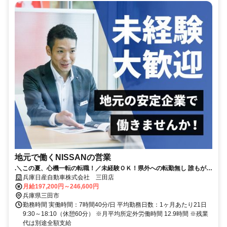
地元で働くNISSANの営業
.＼この夏、心機一転の転職！／未経験ＯＫ！県外への転勤無し 誰もが知
る安心な会社！賞与4.8か月分（昨年実績）｜年間休日123日
兵庫日産自動車株式会社 三田店
月給197,200円～246,600円
兵庫県三田市
勤務時間 実働時間：7時間40分/日 平均勤務日数：1ヶ月あたり21日
9:30～18:10（休憩60分） ※月平均所定外労働時間 12.9時間 ※残業
代は別途全額支給