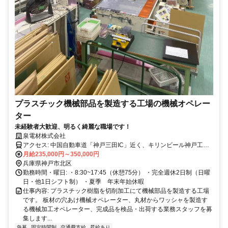
プラスチック機械部品を製造する工場の機械オペレー
ター
未経験者大歓迎、明るく綺麗な職場です！
泉電材株式会社
アクセス: 中国自動車道「神戸三田IC」近く、キリンビール神戸工場
前
月給235,000円～350,000円
兵庫県神戸市北区
勤務時間・曜日: ・8:30~17:45（休憩75分） ・完全週休2日制（日曜
日・他1日シフト制） ・夏季 年末年始休暇
仕事内容: プラスチック樹脂を切削加工にて機械部品を製造する工場
です。 板材の穴あけ機械オペレーター、丸材からワッシャを製造す
る機械加工オペレーター、完成品を検品・出荷する業務スタッフを募
集します...
急募
固定時間制
交通費支給
昇給あり