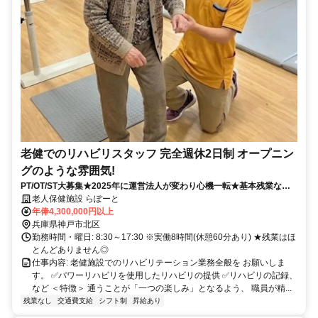
老健でのリハビリスタッフ 完全週休2日制 オープニン
グのような雰囲気!
PT/OT/ST大募集★2025年に運営法人が変わり心機一転★基本残業な
し・みんな定時で帰ってます★
老人保健施設 らぽーと
年俸4,300,000円以上
兵庫県神戸市北区
勤務時間・曜日: 8:30～17:30 ※実働8時間(休憩60分あり) ★残業はほ
とんどありません◎
仕事内容: 老健施設でのリハビリテーション業務全般を お願いしま
す。 ✅パワーリハビリを使用したリハビリの提供 ✅リハビリの記録、
など ＜特徴＞ 通うことが「一つの楽しみ」となるよう、 職員が精...
残業なし
交通費支給
シフト制
昇給あり