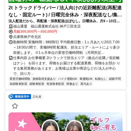
2t トラックドライバー / 法人向けの近距離配送(再配達
なし・固定ルート) / 日曜完全休み・深夜配送なし/集配
法人配送だから、再配達・深夜配送ほぼなし。日曜休み、月9～10日休
ﾄﾞﾗｲﾊﾞｰ2t(正社員)
み、転勤無と働きやすい環境
福山通運 福山通運株式会社 神戸三田支店
月給300,000円～450,000円
兵庫県神戸市北区
勤務時間 実働時間：8時間/日 平均勤務日数：1ヶ月あたり20日 7:00
～18:00の間で、実働8時間 配属先、担当エリア・ルートにより多少
前後します。 ※1ヵ月単位の変形労働時間制 （月間所定...
仕事内容 お仕事概要 2tトラックで担当エリア（拠点の近隣／長距離
はナシ） を回ります。荷物をお届けする配達業務、荷物をお預か り
する集荷業務があります。お客様は企業や商店などの 法人が中心
で、回り方...
変形労働時間制
資格取得支援あり
バイク通勤OK
車通勤OK
転勤なし
経験不問
未経験者歓迎
経験者歓迎
有資格者歓迎
研修あり
賞与あり
正社員