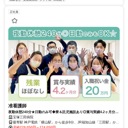
正社員
准看護師
夜勤休憩240分★日勤のみ可◆寮＆託児施設あり◎賞与実績4.2ヶ月分◎
残業ほぼなし、有給消化ほぼ100％◇＜お祝い金20万支給＞積極採用中
宝塚三田病院
【三田市、横山駅、病院/病棟/デイ・ナイト・ケア、准看護師、正職員】
最寄駅 神戸電鉄「横山駅」から徒歩9分、JR福知山線「三田駅」から
送迎バス10分
月給229,050円～274,050円