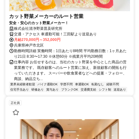
カット野菜メーカーのルート営業
安全・安心のカット野菜メーカー！
株式会社清浄野菜普及研究所
交通・アクセス 車通勤可能！三田駅より送迎あり
月給270,000円～352,000円
兵庫県神戸市北区
勤務時間詳細 実働時間：1日あたり8時間 平均勤務日数：1ヶ月あた
り21日 8:30〜17:30 ※休憩60分 ※残業月平均20時間
仕事内容 お任せするのは、当社のカット野菜を中心とした商品の営
業業務です。 既存顧客へのルート営業に加え、新規顧客の開拓も行
っていただきます。 スーパーや飲食業者などへの提案・フォロー、
商談、納品立ち...
業界未経験者歓迎
バイク通勤OK
学歴不問
車通勤OK
転勤なし
経験不問
住宅手当あり
研修あり
賞与あり
ブランクOK
交通費支給
シフト制
送迎あり
正社員