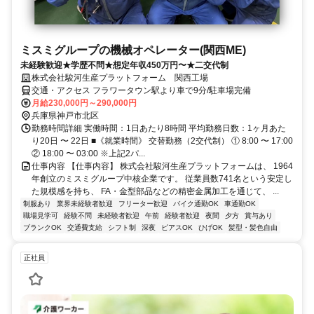
ミスミグループの機械オペレーター(関西ME)
未経験歓迎★学歴不問★想定年収450万円〜★二交代制
株式会社駿河生産プラットフォーム 関西工場
交通・アクセス フラワータウン駅より車で9分/駐車場完備
月給230,000円～290,000円
兵庫県神戸市北区
勤務時間詳細 実働時間：1日あたり8時間 平均勤務日数：1ヶ月あた
り20日 〜 22日 ■《就業時間》 交替勤務（2交代制） ① 8:00 〜 17:00
② 18:00 〜 03:00 ※上記2パ...
仕事内容 【仕事内容】 株式会社駿河生産プラットフォームは、 1964
年創立のミスミグループ中核企業です。 従業員数741名という安定し
た規模感を持ち、 FA・金型部品などの精密金属加工を通じて、 ...
制服あり
業界未経験者歓迎
フリーター歓迎
バイク通勤OK
車通勤OK
職場見学可
経験不問
未経験者歓迎
午前
経験者歓迎
夜間
夕方
賞与あり
ブランクOK
交通費支給
シフト制
深夜
ピアスOK
ひげOK
髪型・髪色自由
正社員