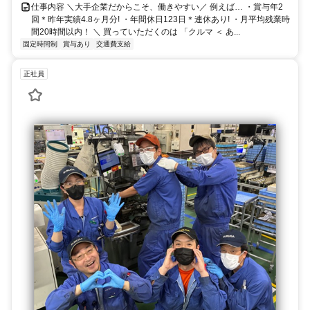
仕事内容 ＼大手企業だからこそ、働きやすい／ 例えば… ・賞与年2
回＊昨年実績4.8ヶ月分! ・年間休日123日＊連休あり! ・月平均残業時
間20時間以内！ ＼ 買っていただくのは 「クルマ ＜ あ...
固定時間制
賞与あり
交通費支給
正社員