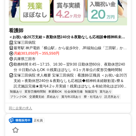
看護師
＜お祝い金20万支給＞夜勤休憩240分＆夜勤なしも応相談◆精神科未経
験歓迎♪寮＆託児施設完備★賞与4.2ヶ月実績！残業ほぼなし＆有給消化
宝塚三田病院
ほぼ100％◇積極採用中【三田市、横山駅、精神科病院、看護師、正職
最寄駅 神戸電鉄「横山駅」から徒歩9分、JR福知山線「三田駅」から
員】
送迎バス10分
月給303,050円～355,550円
兵庫県三田市
勤務時間 8:45～17:15、16:30～翌9:00 日勤休憩60分、夜勤休憩240
分 ※日勤のみもOK ※残業ほぼなし ※1ヶ月単位の変形労働時間制
宝塚三田病院 求人概要 宝塚三田病院：看護師/正職員 ＜お祝い金20万
支給＞夜勤休憩240分＆夜勤なしも応相談◆精神科未経験歓迎♪寮＆
託児施設完備★賞与4.2ヶ月実績！残業ほぼなし＆有給消化ほぼ100...
制服あり
変形労働時間制
車通勤OK
社会保険完備
制服貸与
賞与あり
ブランクOK
交通費支給
昇給あり
賞与年2回あり
寮・社宅あり
託児所あり
同じ企業の求人
正社員