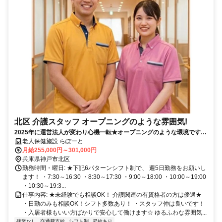
北区 介護スタッフ オープニングのような雰囲気!
2025年に運営法人が変わり心機一転★オープニングのような環境です★
資格なしチャレンジ歓迎♪
老人保健施設 らぽーと
月給255,000円～301,000円
兵庫県神戸市北区
勤務時間・曜日: ★下記6パターンシフト制で、 週5日勤務をお願いし
ます！ ・7:30～16:30 ・8:30～17:30 ・9:00～18:00 ・10:00～19:00
・10:30～19:3...
仕事内容: ★未経験でも相談OK！ 介護関連の有資格者の方は優遇★
・日勤のみも相談OK！シフト多数あり！ ・スタッフ仲は良いです！
・入居者様もいい方ばかりで安心して働けます☆ ゆるふわな雰囲気...
残業なし
交通費支給
シフト制
昇給あり