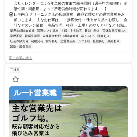
会社カレンダーによる年単位の変形労働時間制（週平均実働40h） ※
繁忙期・閑散期によって所定労働時間が変わります。 【...
仕事内容 クリーニング店の店頭業務、商品管理などの運営業務をお
願いします。 主なお仕事は、 ・接客受付 ・仕上がり品のお渡し ・会
計などのレジ業務 ・商品管理、検品 ・工場とのやりとり など 知識...
業界未経験者歓迎
隔週シフト提出
主婦・主夫歓迎
長期
産休・育休取得実績あり
学歴不問
職場見学可
未経験者歓迎
経験者歓迎
ネイルOK
研修あり
社会保険完備
制服貸与
賞与あり
交通費支給
シフト制
社割あり
昇給あり
髪型・髪色自由
同じ企業の求人
正社員