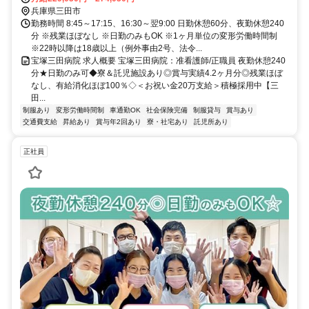
兵庫県三田市
勤務時間 8:45～17:15、16:30～翌9:00 日勤休憩60分、夜勤休憩240
分 ※残業ほぼなし ※日勤のみもOK ※1ヶ月単位の変形労働時間制
※22時以降は18歳以上（例外事由2号、法令...
宝塚三田病院 求人概要 宝塚三田病院：准看護師/正職員 夜勤休憩240
分★日勤のみ可◆寮＆託児施設あり◎賞与実績4.2ヶ月分◎残業ほぼ
なし、有給消化ほぼ100％◇＜お祝い金20万支給＞積極採用中【三
田...
制服あり
変形労働時間制
車通勤OK
社会保険完備
制服貸与
賞与あり
交通費支給
昇給あり
賞与年2回あり
寮・社宅あり
託児所あり
正社員