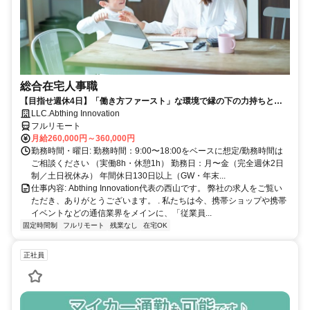
総合在宅人事職
【目指せ週休4日】「働き方ファースト」な環境で縁の下の力持ちとし
て活躍する人事ポジション｜20代30代活躍中
LLC.Abthing Innovation
フルリモート
月給260,000円～360,000円
勤務時間・曜日: 勤務時間：9:00〜18:00をベースに想定/勤務時間は
ご相談ください （実働8h・休憩1h） 勤務日：月〜金（完全週休2日
制／土日祝休み） 年間休日130日以上（GW・年末...
仕事内容: Abthing Innovation代表の西山です。 弊社の求人をご覧い
ただき、ありがとうございます。 . 私たちは今、携帯ショップや携帯
イベントなどの通信業界をメインに、「従業員...
固定時間制
フルリモート
残業なし
在宅OK
正社員