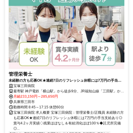
管理栄養士
未経験の方も応募OK★連続7日のリフレッシュ休暇には7万円の手当支
給あり◎賞与4.2ヶ月実績◇残業ほぼなし＆有給消化ほぼ100％◆託児所
宝塚三田病院
完備◎積極採用中【三田市、横山駅、病院、管理栄養士、正職員】
最寄駅 神戸電鉄「横山駅」から徒歩9分、JR福知山線「三田駅」から
送迎バス10分
月給233,150円～285,650円
兵庫県三田市
勤務時間 8:45～17:15 休憩60分
宝塚三田病院 求人概要 宝塚三田病院：管理栄養士/正職員 未経験の方
も応募OK★連続7日のリフレッシュ休暇には7万円の手当支給あり◎
賞与4.2ヶ月実績◇残業ほぼなし＆有給消化ほぼ100％◆託児所完備
◎...