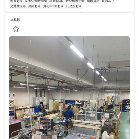
制服あり
変形労働時間制
車通勤OK
社会保険完備
制服貸与
賞与あり
交通費支給
昇給あり
賞与年2回あり
託児所あり
正社員