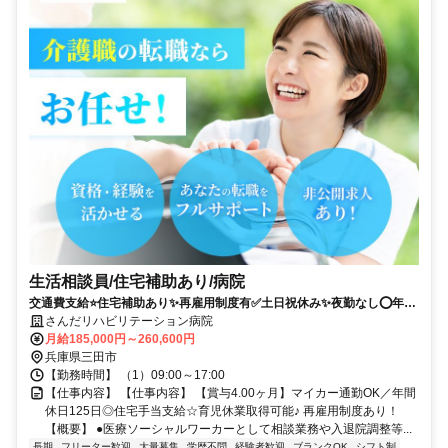
生活相談員/住宅補助あり/病院
交通費支給⭐️住宅補助あり✨再雇用制度有✅️土日祝休み✨夜勤なし⭕️年休
120日以上✨車通勤ＯＫ❗️週休2日
さんだリハビリテーション病院
月給185,000円～260,600円
兵庫県三田市
【勤務時間】 （1）09:00～17:00
【仕事内容】 【仕事内容】 【賞与4.00ヶ月】マイカー通勤OK／年間
休日125日◎住宅手当支給☆育児休業取得可能♪ 再雇用制度あり！
【概要】 ●医療ソーシャルワーカーとして相談業務や入退院調整等...
長期
フリーター歓迎
大量募集
学歴不問
経験者歓迎
ブランクOK
シフト制