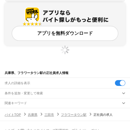
アプリを無料ダウンロード
兵庫県、フラワータウン駅の正社員求人情報
求人の詳細を表示
条件を追加・変更して検索
市区町村を追加・変更
関連キーワード
完全在宅ワーク 全国
シール貼り 在宅
現在地周辺
ガチャガチャ
犬カフェ
兵庫県
駅を追加・変更
バイトTOP
兵庫県
三田市
フラワータウン駅
正社員の求人
兵庫県
すべて
神戸市
すべて
職種を追加・変更
JR神戸線(大阪～神戸)
東灘区
灘区
兵庫区
長田区
須磨区
垂水区
北区
中央区
西区
尼崎駅
立花駅
甲子園口駅
西宮駅
さくら夙川駅
芦屋駅
甲南山手駅
摂津本山駅
住吉駅