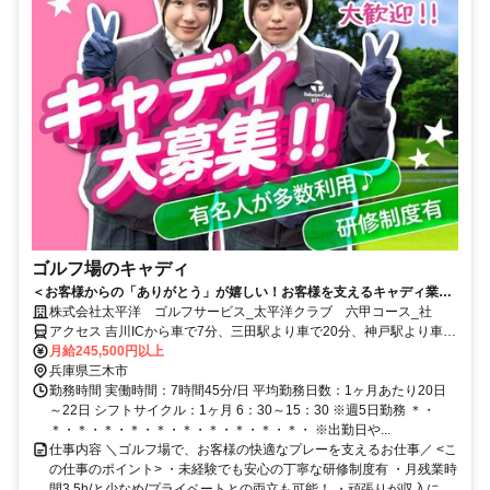
ゴルフ場のキャディ
＜お客様からの「ありがとう」が嬉しい！お客様を支えるキャディ業務
＞未経験者歓迎！接客スキル習得＆体を動かせる屋外ワーク
株式会社太平洋 ゴルフサービス_太平洋クラブ 六甲コース_社
アクセス 吉川ICから車で7分、三田駅より車で20分、神戸駅より車で
35分
月給245,500円以上
兵庫県三木市
勤務時間 実働時間：7時間45分/日 平均勤務日数：1ヶ月あたり20日
～22日 シフトサイクル：1ヶ月 6：30～15：30 ※週5日勤務 ＊・
＊・＊・＊・＊・＊・＊・＊・＊・＊・＊・ ※出勤日や...
仕事内容 ＼ゴルフ場で、お客様の快適なプレーを支えるお仕事／ <こ
の仕事のポイント> ・未経験でも安心の丁寧な研修制度有 ・月残業時
間3.5h/と少なめ/プライベートとの両立も可能！ ・頑張りが収入に...