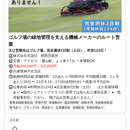
ゴルフ場の緑地管理を支える機械メーカーのルート営
業
主な営業先はゴルフ場。完全週休2日制（土日）、年休124日！
株式会社共栄社 関西営業所
交通・アクセス 「横山駅」より車で7分 ＊車通勤OK
月給240,000円～320,000円
兵庫県神戸市北区
勤務時間詳細 実働時間：1日あたり7時間50分 平均勤務日数：1ヶ月
あたり20日 〜 21日 8:10～17:00(休憩60分) ＊残業/月平均20h
仕事内容 ●年間休日124日 ●完全週休2日制（土日）、 ほか長期休暇
あり ●国内シェアトップクラスの 業界では知られた優良企業！ ●「既
存顧客対応」だから、 飛び込み営業はありません！ ・・・...
業界未経験者歓迎
学歴不問
車通勤OK
固定時間制
経験不問
未経験者歓迎
賞与あり
ブランクOK
育休あり
交通費支給
長期歓迎
長期休暇あり
正社員