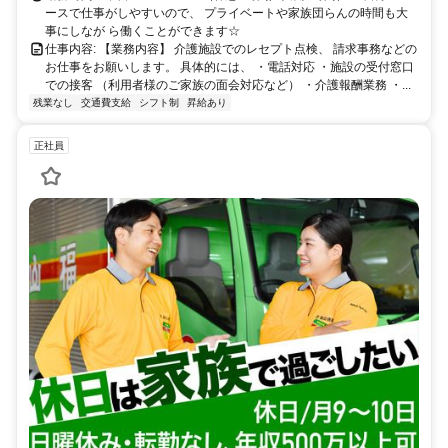
ースで仕事がしやすいので、 プライベートや家族団らんの時間も大
事にしなが ら働くことができます☆
仕事内容: 【業務内容】 介護施設でのレセプト点検、 請求事務などの
お仕事をお願いします。 具体的には、 ・電話対応 ・施設の受付窓口
での接客 （利用者様のご家族の面会対応など） ・介護報酬業務 ・...
残業なし
交通費支給
シフト制
昇給あり
正社員