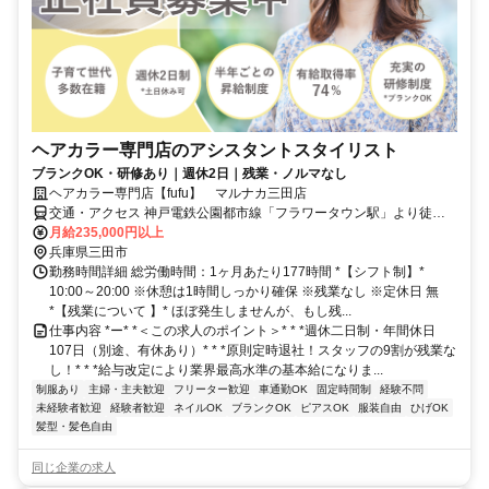
ヘアカラー専門店のアシスタントスタイリスト
ブランクOK・研修あり｜週休2日｜残業・ノルマなし
ヘアカラー専門店【fufu】 マルナカ三田店
交通・アクセス 神戸電鉄公園都市線「フラワータウン駅」より徒歩
23分
月給235,000円以上
兵庫県三田市
勤務時間詳細 総労働時間：1ヶ月あたり177時間 *【シフト制】*
10:00～20:00 ※休憩は1時間しっかり確保 ※残業なし ※定休日 無
*【残業について 】* ほぼ発生しませんが、もし残...
仕事内容 *ー* *＜この求人のポイント＞* * *週休二日制・年間休日
107日（別途、有休あり）* * *原則定時退社！スタッフの9割が残業な
し！* * *給与改定により業界最高水準の基本給になりま...
制服あり
主婦・主夫歓迎
フリーター歓迎
車通勤OK
固定時間制
経験不問
未経験者歓迎
経験者歓迎
ネイルOK
ブランクOK
ピアスOK
服装自由
ひげOK
髪型・髪色自由
同じ企業の求人