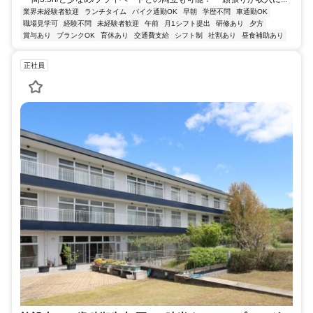
業界未経験者歓迎
ランチタイム
バイク通勤OK
早朝
学歴不問
車通勤OK
職場見学可
経験不問
未経験者歓迎
午前
月1シフト提出
研修あり
夕方
賞与あり
ブランクOK
育休あり
交通費支給
シフト制
社割あり
昼食補助あり
正社員