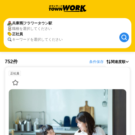
兵庫県
フラワータウン駅
職種を選択してください
正社員
キーワードを選択してください
752件
条件保存
関連度順
正社員