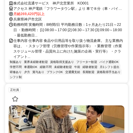
始める「じっくり育成型」の倉庫管理
株式会社流通サービス 神戸北営業所 KO001
アクセス 神戸電鉄「フラワータウン駅」より 車で８分（車・バイク
通勤OK）
月給269,420円以上
兵庫県神戸市北区
勤務時間 実働時間：8時間/日 平均勤務日数：1ヶ月あたり21日～22
日 ・勤務時間： [1] 08:00～17:00 [2] 08:30～17:30 [3] 09:00～18:00
・最低勤務日...
仕事内容 仕事内容 食品や日用品等を取り扱う物流倉庫。 主な業務内
容は、 ・スタッフ管理（労務管理や作業指示等） ・業務管理（作業
スケジュール管理・品質向上に向けた施策の企画・実行等） ・クラ
イアント...
制服あり
業界未経験者歓迎
資格取得支援あり
フリーター歓迎
バイク通勤OK
学歴不問
車通勤OK
経験不問
未経験者歓迎
午前
経験者歓迎
月1シフト提出
研修あり
夕方
賞与あり
ブランクOK
交通費支給
長期歓迎
資格取得手当あり
シフト制
正社員