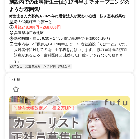
施設内での歯科衛生士(正) 17時半まで オープニングの
ような雰囲気!
衛生士さん大募集★2025年に運営法人が変わり心機一転★基本残業な
し・みんな定時で帰ってます★
老人保健施設 らぽーと
月給248,000円～268,000円
兵庫県神戸市北区
勤務時間・曜日: 8:30～17:30 ※実働8時間(休憩60分あり)
仕事内容: ＜日勤のみ＆17時半まで！＞ 老健施設「らぽーと」での、
入居者様に対しての衛生士業務をお願いします。 協力歯科医の訪問
診療があるため、歯科医師と 連携した口腔ケアを行なって頂きま
す。 ...
残業なし
交通費支給
シフト制
昇給あり
正社員