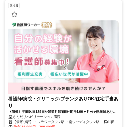
正社員
看護師/病院・クリニック/ブランクありOK/住宅手当あ
り
《病棟》年間休日125日✨残業月5時間✨賞与4.00ヶ月分✨託児所あり
✨⭕リハ病院のお仕事✨
さんだリハビリテーション病院
【最寄り駅】 ・フラワータウン駅 ・南ウッディタウン駅 ・横山駅
月給215,000円～308,400円