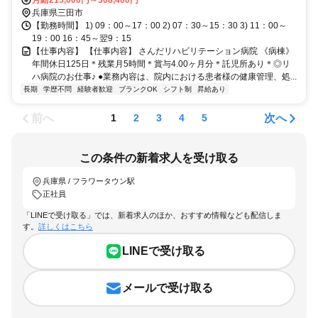
兵庫県三田市
【勤務時間】 1) 09：00～17：00 2) 07：30～15：30 3) 11：00～
19：00 16：45～翌9：15
【仕事内容】 【仕事内容】 さんだリハビリテーション病院 《病棟》
年間休日125日＊残業月5時間＊賞与4.00ヶ月分＊託児所あり＊◎リ
ハ病院のお仕事♪ ●業務内容は、院内における患者様の健康管理、処...
長期
学歴不問
経験者歓迎
ブランクOK
シフト制
昇給あり
前へ
次へ
1
2
3
4
5
この条件の新着求人を受け取る
兵庫県 / フラワータウン駅
正社員
「LINEで受け取る」では、新着求人のほか、おすすめ情報なども配信しま
す。
詳しくはこちら
LINEで受け取る
メールで受け取る