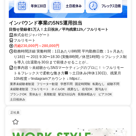
インバウンド事業のSNS運用担当
目指せ登録者1万人！土日祝休／平均残業12h／フルリモート
株式会社ジャパゲート
フルリモート
月給230,000円～280,000円
勤務時間詳細 実働時間：1日あたり8時間 平均勤務日数：1ヶ月あた
り18日 〜 20日 9:30〜18:30 (実働8時間／休憩1時間) ☆フレックス制
を導入 (出退勤を30分まで前後させることが...
仕事内容 ✨未経験からSNSマーケティングのプロに！ ✨フルリモー
ト＆フレックスで柔軟な働き方🏢 ✨土日休み(年休130日)、残業月
10h程度 ✅Instagramアカウント ↓ https:/...
業界未経験者歓迎
フリーター歓迎
学歴不問
固定時間制
転勤なし
経験不問
未経験者歓迎
フルリモート
ネイルOK
残業なし
在宅OK
賞与あり
ブランクOK
育休あり
長期歓迎
駅近5分以内
長期休暇あり
ピアスOK
土日祝休み
正社員