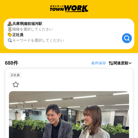
兵庫県
備前福河駅
職種を選択してください
正社員
キーワードを選択してください
688件
条件保存
関連度順
正社員