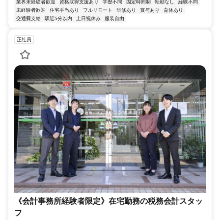
業界未経験者歓迎
資格取得支援あり
学歴不問
固定時間制
転勤なし
経験不問
未経験者歓迎
住宅手当あり
フルリモート
研修あり
賞与あり
育休あり
交通費支給
駅近5分以内
土日祝休み
服装自由
正社員
《会計事務所経験者限定》在宅勤務の税務会計スタッ
フ