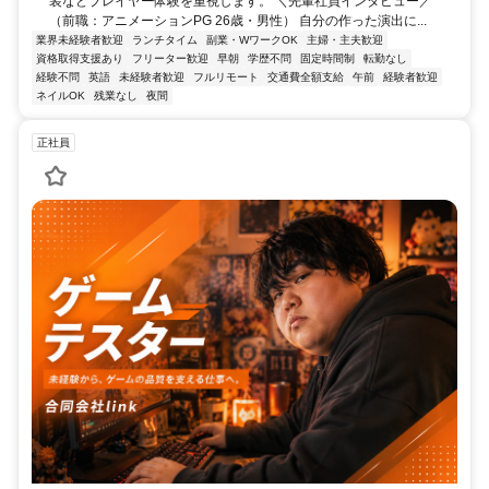
装などプレイヤー体験を重視します。 ＼先輩社員インタビュー／
（前職：アニメーションPG 26歳・男性） 自分の作った演出に...
業界未経験者歓迎
ランチタイム
副業・WワークOK
主婦・主夫歓迎
資格取得支援あり
フリーター歓迎
早朝
学歴不問
固定時間制
転勤なし
経験不問
英語
未経験者歓迎
フルリモート
交通費全額支給
午前
経験者歓迎
ネイルOK
残業なし
夜間
正社員