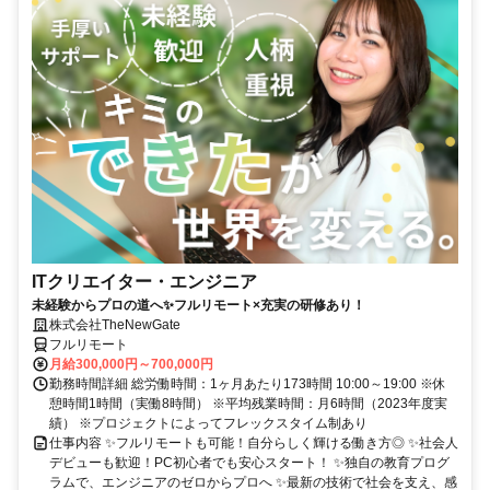
ITクリエイター・エンジニア
未経験からプロの道へ✨フルリモート×充実の研修あり！
株式会社TheNewGate
フルリモート
月給300,000円～700,000円
勤務時間詳細 総労働時間：1ヶ月あたり173時間 10:00～19:00 ※休
憩時間1時間（実働8時間） ※平均残業時間：月6時間（2023年度実
績） ※プロジェクトによってフレックスタイム制あり
仕事内容 ✨フルリモートも可能！自分らしく輝ける働き方◎ ✨社会人
デビューも歓迎！PC初心者でも安心スタート！ ✨独自の教育プログ
ラムで、エンジニアのゼロからプロへ ✨最新の技術で社会を支え、感