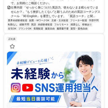
で、お気軽にご相談ください。
仕事内容 「せっかく身につけた英語力、使わないまま眠らせていま
せんか？」 “もう挫折したくない”と願う人のための英語コーチングス
クール 「90 English」を運営しています。 「英語コーチ」と聞...
業界未経験者歓迎
副業・WワークOK
主婦・主夫歓迎
フリーター歓迎
学歴不問
転勤なし
経験不問
英語
未経験者歓迎
フルリモート
残業なし
研修あり
在宅OK
ブランクOK
長期歓迎
服装自由
履歴書不要
髪型・髪色自由
正社員