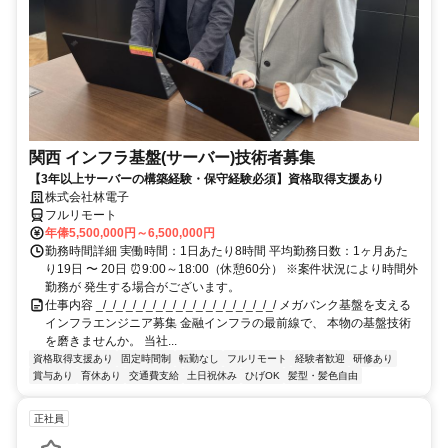
関西 インフラ基盤(サーバー)技術者募集
【3年以上サーバーの構築経験・保守経験必須】資格取得支援あり
株式会社林電子
フルリモート
年俸5,500,000円～6,500,000円
勤務時間詳細 実働時間：1日あたり8時間 平均勤務日数：1ヶ月あた
り19日 〜 20日 ⏰9:00～18:00（休憩60分） ※案件状況により時間外
勤務が 発生する場合がございます。
仕事内容 _/_/_/_/_/_/_/_/_/_/_/_/_/_/_/_/_/_/ メガバンク基盤を支える
インフラエンジニア募集 金融インフラの最前線で、 本物の基盤技術
を磨きませんか。 当社...
資格取得支援あり
固定時間制
転勤なし
フルリモート
経験者歓迎
研修あり
賞与あり
育休あり
交通費支給
土日祝休み
ひげOK
髪型・髪色自由
正社員