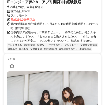
ITエンジニア(Web・アプリ開発)|未経験歓迎
手に職をつけ、未来を変える。
株式会社Tbook
フルリモート
月給250,000円以上
勤務時間詳細 総労働時間：1ヶ月あたり160時間 勤務時間：10時〜19
時（休憩1時間）
仕事内容 未経験から、IT業界デビュー。 「将来のために、何かスキ
ルを身につけたい」 「もっと自由な働き方をしたい」 「でも、自分
にできるのか不安…」 そんな想いを持つ方へ。 株式会社Tbook...
ランチタイム
固定時間制
転勤なし
住宅手当あり
フルリモート
交通費全額支給
研修あり
賞与あり
交通費支給
駅近5分以内
資格取得手当あり
土日祝休み
正社員