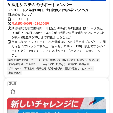
AI採用システムのサポートメンバー
フルリモート／年休130日／土日祝休／平均残業12h／25万
株式会社core AI
フルリモート
月給250,000円～280,000円
勤務時間詳細 実働時間：1日あたり8時間 平均勤務日数：1ヶ月あた
り18日 〜 20日 9:30〜18:30 (実働8時間／休憩1時間) ☆フレックス制
を導入 (出退勤を30分まで前後させることが...
仕事内容 ☆フルリモート・在宅勤務OK、AI×採用支援プロダクトに関
われる ☆フレックス制＆土日祝休み、年間休日130日以上でプライベ
ートも充実 ＜何をやっている会社か？＞ 「出会いを、資産に」を
テ...
業界未経験者歓迎
フリーター歓迎
学歴不問
固定時間制
転勤なし
経験不問
未経験者歓迎
フルリモート
ネイルOK
残業なし
在宅OK
賞与あり
ブランクOK
育休あり
長期歓迎
駅近5分以内
長期休暇あり
ピアスOK
土日祝休み
正社員