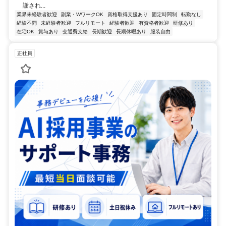
謝され...
業界未経験者歓迎
副業・WワークOK
資格取得支援あり
固定時間制
転勤なし
経験不問
未経験者歓迎
フルリモート
経験者歓迎
有資格者歓迎
研修あり
在宅OK
賞与あり
交通費支給
長期歓迎
長期休暇あり
服装自由
正社員