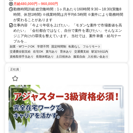
月給480,000円～960,000円
勤務時間詳細 総労働時間：1ヶ月あたり160時間 9:30～18:30(実働8
時間、休憩1時間) ※残業時間は月平均6.5時間 ※案件により勤務時間
が変わることがあります
仕事内容 「今より年収を上げたい」 「モダンな案件で市場価値を高
めたい」 「会社都合ではなく、自分で案件を選びたい」 そんなエン
ジニア向けの環境を整えています。 当社では、案件単価・給与テー
ブルを...
副業・WワークOK
学歴不問
固定時間制
転勤なし
フルリモート
交通費全額支給
在宅OK
賞与あり
育休あり
交通費支給
駅近5分以内
資格取得手当あり
長期休暇あり
土日祝休み
服装自由
入社祝い金あり
正社員