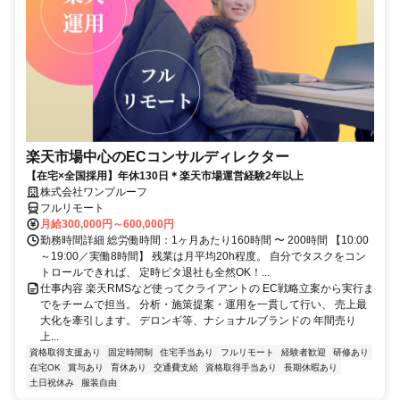
楽天市場中心のECコンサルディレクター
【在宅×全国採用】年休130日＊楽天市場運営経験2年以上
株式会社ワンプルーフ
フルリモート
月給300,000円～600,000円
勤務時間詳細 総労働時間：1ヶ月あたり160時間 〜 200時間 【10:00
～19:00／実働8時間】 残業は月平均20h程度。 自分でタスクをコン
トロールできれば、 定時ピタ退社も全然OK！...
仕事内容 楽天RMSなど使ってクライアントの EC戦略立案から実行ま
でをチームで担当。 分析・施策提案・運用を一貫して行い、 売上最
大化を牽引します。 デロンギ等、ナショナルブランドの 年間売り
上...
資格取得支援あり
固定時間制
住宅手当あり
フルリモート
経験者歓迎
研修あり
在宅OK
賞与あり
育休あり
交通費支給
資格取得手当あり
長期休暇あり
土日祝休み
服装自由