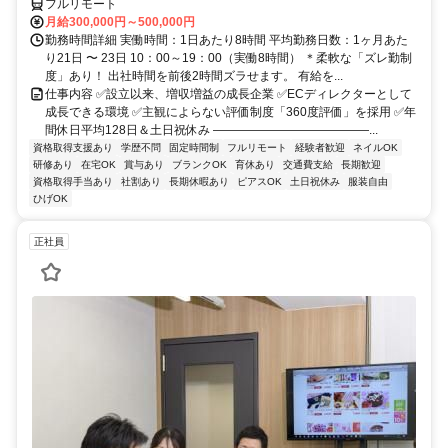
フルリモート
月給300,000円～500,000円
勤務時間詳細 実働時間：1日あたり8時間 平均勤務日数：1ヶ月あた
り21日 〜 23日 10：00～19：00（実働8時間） ＊柔軟な「ズレ勤制
度」あり！ 出社時間を前後2時間ズラせます。 有給を...
仕事内容 ✅設立以来、増収増益の成長企業 ✅ECディレクターとして
成長できる環境 ✅主観によらない評価制度「360度評価」を採用 ✅年
間休日平均128日＆土日祝休み ―――――――――――――...
資格取得支援あり
学歴不問
固定時間制
フルリモート
経験者歓迎
ネイルOK
研修あり
在宅OK
賞与あり
ブランクOK
育休あり
交通費支給
長期歓迎
資格取得手当あり
社割あり
長期休暇あり
ピアスOK
土日祝休み
服装自由
ひげOK
正社員