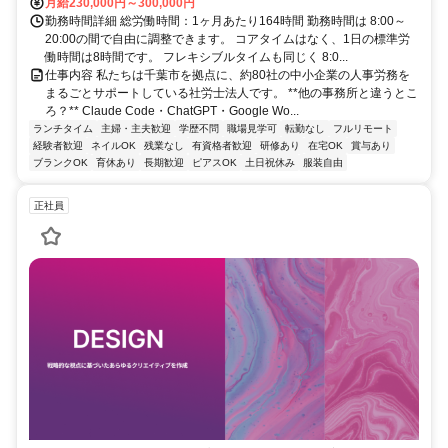
月給230,000円～300,000円
勤務時間詳細 総労働時間：1ヶ月あたり164時間 勤務時間は 8:00～
20:00の間で自由に調整できます。 コアタイムはなく、1日の標準労
働時間は8時間です。 フレキシブルタイムも同じく 8:0...
仕事内容 私たちは千葉市を拠点に、約80社の中小企業の人事労務を
まるごとサポートしている社労士法人です。 **他の事務所と違うとこ
ろ？** Claude Code・ChatGPT・Google Wo...
ランチタイム
主婦・主夫歓迎
学歴不問
職場見学可
転勤なし
フルリモート
経験者歓迎
ネイルOK
残業なし
有資格者歓迎
研修あり
在宅OK
賞与あり
ブランクOK
育休あり
長期歓迎
ピアスOK
土日祝休み
服装自由
正社員