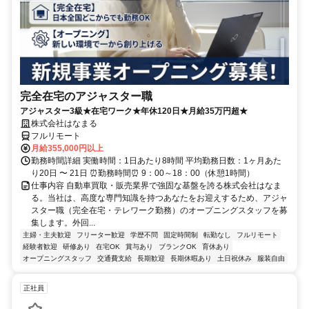
完全在宅のアジャスター職
アジャスター3級★在宅ワーク★年休120日★月給35万円超★
株式会社はなまる
フルリモート
月給355,000円以上
勤務時間詳細 実働時間：1日あたり8時間 平均勤務日数：1ヶ月あた
り20日 〜 21日 ⏰勤務時間⏰ 9：00～18：00（休憩1時間）
仕事内容 自動車買取・販売業界で強固な基盤を誇る株式会社はなま
る。当社は、高度な専門知識を持つあなたをお迎えするため、アジャ
スター職（完全在宅・テレワーク勤務）のオープニングスタッフを募
集します。外回...
主婦・主夫歓迎
フリーター歓迎
学歴不問
固定時間制
転勤なし
フルリモート
経験者歓迎
研修あり
在宅OK
賞与あり
ブランクOK
育休あり
オープニングスタッフ
交通費支給
長期歓迎
長期休暇あり
土日祝休み
服装自由
正社員