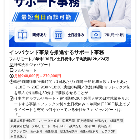
インバウンド事業を推進するサポート事務
フルリモート／年休130日／土日祝休／平均残業12h／24万
株式会社ジャパゲート
フルリモート
月給240,000円～270,000円
勤務時間詳細 実働時間：1日あたり8時間 平均勤務日数：1ヶ月あた
り18日 〜 20日 9:30〜18:30 (実働8時間／休憩1時間) ☆フレックス制
を導入 (出退勤を30分まで前後させることが...
仕事内容 ✨フルリモート・在宅勤務OK ✨外国人材の日本就業をサポ
ートする事業 ✨フレックス制＆土日祝休み ✨年間休日130日以上でプ
ライベートも充実 ＜何をやっている会社か？＞ ジャパゲートは、
「...
業界未経験者歓迎
フリーター歓迎
学歴不問
固定時間制
転勤なし
経験不問
未経験者歓迎
フルリモート
ネイルOK
残業なし
在宅OK
賞与あり
ブランクOK
育休あり
長期歓迎
駅近5分以内
長期休暇あり
ピアスOK
土日祝休み