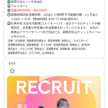
税理士法人シン中央会計
フルリモート
月給280,000円～350,000円
勤務時間詳細 実働時間：1日あたり8時間 平均勤務日数：1ヶ月あた
り18日 〜 21日 【勤務時間】8:45~17:45(休憩60分)
仕事内容 完全在宅勤務(フルリモート)で、会計データのチェックや顧
客対応、決算書や申告書の作成業務を行っていただきます。 社内の
業務はクラウドサーバー内で完結でき、顧客対応はチャットやメール
が中心なの...
主婦・主夫歓迎
資格取得支援あり
固定時間制
転勤なし
フルリモート
交通費全額支給
経験者歓迎
ネイルOK
有資格者歓迎
研修あり
在宅OK
賞与あり
ブランクOK
育休あり
交通費支給
長期歓迎
駅近5分以内
資格取得手当あり
ピアスOK
土日祝休み
正社員