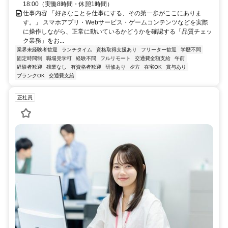
18:00（実働8時間・休憩1時間）
仕事内容 「好きなことを仕事にする、その第一歩がここにありま
す。」 スマホアプリ・Webサービス・ゲームコンテンツなどを実際
に操作しながら、正常に動いているかどうかを確認する「品質チェッ
ク業務」をお...
業界未経験者歓迎
ランチタイム
資格取得支援あり
フリーター歓迎
学歴不問
固定時間制
職場見学可
経験不問
フルリモート
交通費全額支給
午前
経験者歓迎
残業なし
有資格者歓迎
研修あり
夕方
在宅OK
賞与あり
ブランクOK
交通費支給
正社員