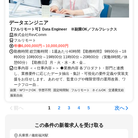
データエンジニア
【フルリモート可】Data Engineer ※副業OK／フルフレックス
株式会社RevComm
フルリモート
年俸6,000,000円～10,000,000円
勤務時間 総労働時間：1週あたり40時間 【勤務時間】 9時00分～18
時00分 10時00分～19時00分 11時00分～20時00分 （実働8時間／休
憩60分） 【勤務日】 月・火・水・木・金...
仕事内容 ＜＜仕事内容＞＞ ◆業務内容 各プロダクト・部門と連携
し、業務要件に応じたデータ抽出・集計・可視化の要件定義や実装支
援をお任せします。 あわせて、監査ログや権限管理の運用改善、ワ
ークフロー自...
副業・WワークOK
学歴不問
固定時間制
フルリモート
ネイルOK
交通費支給
服装自由
前へ
次へ
1
2
3
4
5
この条件の新着求人を受け取る
兵庫県 / 備前福河駅