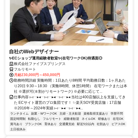
自社のWebデザイナー
✨ECショップ運用経験者歓迎✨(在宅ワークOK)待遇面◎
株式会社ファイブスプリングス
フルリモート
月給230,000円～450,000円
勤務時間詳細 実働時間：1日あたり8時間 平均勤務日数：1ヶ月あた
り20日 9:30～18:30 （実働8時間、休憩1時間） 在宅ワークまたは本
社 ※選択可(８割がリモートワーク) ※必要に応じて...
仕事内容 ▹◃┄▸◂┄▹◃┄▸◂┄▹◃┄▸◂ 当社は400店舗以上を支援してき
た ECサイト運営のプロ集団です！ ✨楽天SOY受賞店舗：17店舗
※2016年～2024年実績 ▹◃┄▸◂┄▹◃┄▸◂...
ランチタイム
副業・WワークOK
主婦・主夫歓迎
資格取得支援あり
学歴不問
固定時間制
転勤なし
フルリモート
経験者歓迎
ネイルOK
研修あり
在宅OK
賞与あり
ブランクOK
育休あり
交通費支給
駅近5分以内
社割あり
ピアスOK
土日祝休み