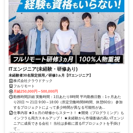
ITエンジニア(未経験・研修あり)
未経験者30名限定採用／研修3ヵ月【ITエンジニア】
株式会社クラウドテック
フルリモート
月給250,000円～500,000円
勤務時間詳細 実働時間：1日あたり8時間 平均勤務日数：1ヶ月あた
り20日 〜 21日 9:00～18:00（所定労働時間8時間、休憩60分） 参加
するプロジェクトによって多少時間が異なる可能性があ...
仕事内容 ★3ヵ月の研修からスタート！ ★開発（プログラミング）も
インフラも両方スキルアップ！ ★未経験から市場価値の高いITエンジ
ニアに成長できる会社！ 当社は多岐に渡るITプロジェクトを手掛け
て...