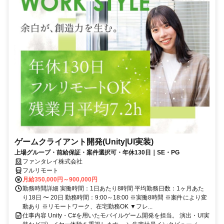
ゲームクライアント開発(Unity|UI実装)
上場グループ・前給保証・案件選択可・年休130日｜SE・PG
ファンタレイ株式会社
フルリモート
月給350,000円～900,000円
勤務時間詳細 実働時間：1日あたり8時間 平均勤務日数：1ヶ月あた
り18日 〜 20日 勤務時間：9:00～18:00 ※実働8時間 ※案件により変
動あり ※リモートワーク、在宅勤務OK ▼フレ...
仕事内容 Unity・C#を用いたモバイルゲーム開発を担当。 演出・UI実