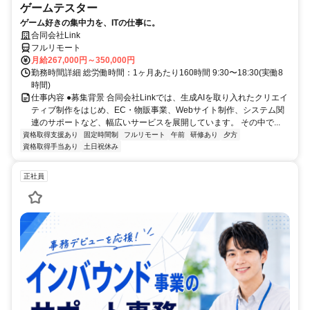
ゲームテスター
ゲーム好きの集中力を、ITの仕事に。
合同会社Link
フルリモート
月給267,000円～350,000円
勤務時間詳細 総労働時間：1ヶ月あたり160時間 9:30〜18:30(実働8
時間)
仕事内容 ●募集背景 合同会社Linkでは、生成AIを取り入れたクリエイ
ティブ制作をはじめ、EC・物販事業、Webサイト制作、システム関
連のサポートなど、幅広いサービスを展開しています。 その中で...
資格取得支援あり
固定時間制
フルリモート
午前
研修あり
夕方
資格取得手当あり
土日祝休み
正社員