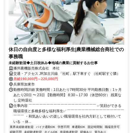
休日の自由度と多様な福利厚生|農業機械総合商社での
事務職
未経験歓迎◆土日祝休み◆地域の農業に貢献するお仕事
播州農機販売株式会社 本社
交通・アクセス JR加古川線 「社町」駅下車すぐ （社町駅すぐ隣）
月給190,000円～220,000円
兵庫県加東市
勤務時間詳細 実働時間：1日あたり7時間30分 平均勤務日数：1ヶ月
あたり20日 〜 23日 【勤務時間】 8:30～17:30（休憩60分） 残業な
し 定時退社
仕事内容 ￣￣￣￣￣￣￣￣￣￣￣￣￣￣￣￣￣￣￣ ✅笑顔ができる
職場環境と多種多様な福利厚生✅ ￣￣￣￣￣￣￣￣￣￣￣￣￣￣￣￣
￣￣￣ ・和気あいあいの楽しい職場環境を社内方針として根付いて
いる ・休...
業界未経験者歓迎
バイク通勤OK
学歴不問
車通勤OK
固定時間制
職場見学可
経験不問
未経験者歓迎
ネイルOK
有資格者歓迎
研修あり
賞与あり