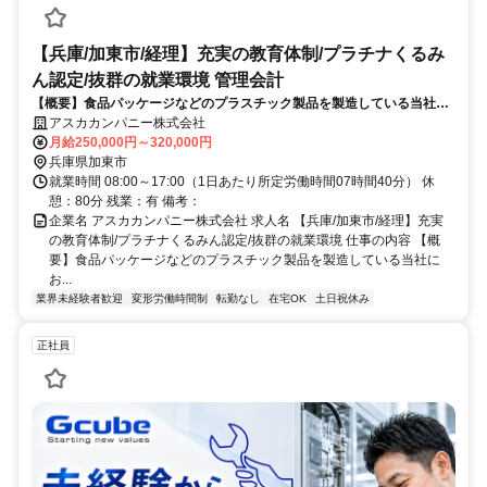
【兵庫/加東市/経理】充実の教育体制/プラチナくるみ
ん認定/抜群の就業環境 管理会計
【概要】食品パッケージなどのプラスチック製品を製造している当社に
おいて、本社の経理業務をお任せ致します！今回のポジションでは入社
アスカカンパニー株式会社
後にしっかりと経験を積んでいただき、将来的に管理職を期待しており
月給250,000円～320,000円
ます。
兵庫県加東市
就業時間 08:00～17:00（1日あたり所定労働時間07時間40分） 休
憩：80分 残業：有 備考：
企業名 アスカカンパニー株式会社 求人名 【兵庫/加東市/経理】充実
の教育体制/プラチナくるみん認定/抜群の就業環境 仕事の内容 【概
要】食品パッケージなどのプラスチック製品を製造している当社に
お...
業界未経験者歓迎
変形労働時間制
転勤なし
在宅OK
土日祝休み
正社員