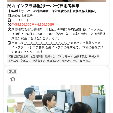
関西 インフラ基盤(サーバー)技術者募集
【3年以上サーバーの構築経験・保守経験必須】資格取得支援あり
株式会社林電子
フルリモート
年俸5,500,000円～6,500,000円
勤務時間詳細 実働時間：1日あたり8時間 平均勤務日数：1ヶ月あた
り19日 〜 20日 ⏰9:00～18:00（休憩60分） ※案件状況により時間外
勤務が 発生する場合がございます。
仕事内容 _/_/_/_/_/_/_/_/_/_/_/_/_/_/_/_/_/_/ メガバンク基盤を支える
インフラエンジニア募集 金融インフラの最前線で、 本物の基盤技術
を磨きませんか。 当社...
資格取得支援あり
固定時間制
転勤なし
フルリモート
経験者歓迎
研修あり
賞与あり
育休あり
交通費支給
土日祝休み
ひげOK
髪型・髪色自由
正社員