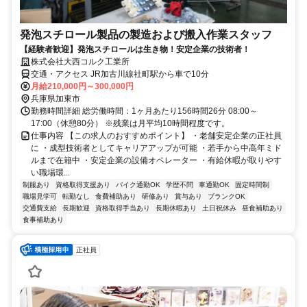
発泡スチロール製品の製造および搬入作業スタッフ
【経験者歓迎】発泡スチロールは生き物！安定企業の技術者！
株式会社大西コルク工業所
交通・アクセス JR加古川線社町駅から車で10分
月給210,000円～300,000円
兵庫県加東市
勤務時間詳細 総労働時間：1ヶ月あたり156時間26分 08:00～
17:00（休憩80分） ※残業は月平均10時間程度です。
仕事内容 【この求人のおすすめポイント】 ・老舗安定企業の正社員
に ・成型技術者としてキャリアアップが可能 ・若手から中高年ミド
ルまで在籍中 ・安定企業の設備オペレーター ・有給休暇が取りやす
い職場環...
制服あり
資格取得支援あり
バイク通勤OK
学歴不問
車通勤OK
固定時間制
職場見学可
転勤なし
食費補助あり
研修あり
賞与あり
ブランクOK
交通費支給
長期歓迎
資格取得手当あり
長期休暇あり
土日祝休み
昼食補助あり
食事補助あり
正社員