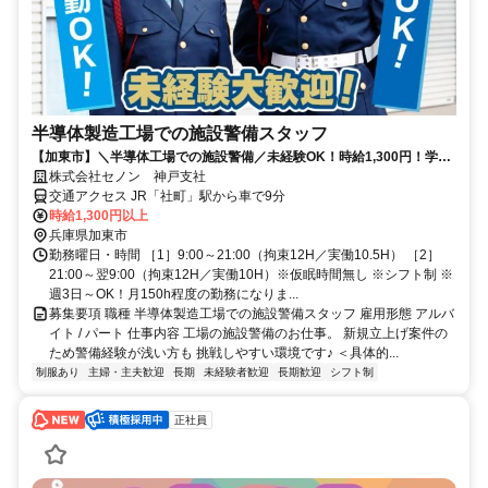
半導体製造工場での施設警備スタッフ
【加東市】＼半導体工場での施設警備／未経験OK！時給1,300円！学
歴・資格不問◎
株式会社セノン 神戸支社
交通アクセス JR「社町」駅から車で9分
時給1,300円以上
兵庫県加東市
勤務曜日・時間 ［1］9:00～21:00（拘束12H／実働10.5H） ［2］
21:00～翌9:00（拘束12H／実働10H）※仮眠時間無し ※シフト制 ※
週3日～OK！月150h程度の勤務になりま...
募集要項 職種 半導体製造工場での施設警備スタッフ 雇用形態 アルバ
イト / パート 仕事内容 工場の施設警備のお仕事。 新規立上げ案件の
ため警備経験が浅い方も 挑戦しやすい環境です♪ ＜具体的...
制服あり
主婦・主夫歓迎
長期
未経験者歓迎
長期歓迎
シフト制
正社員