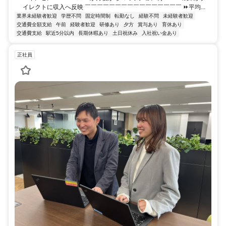
イレクトに収入へ反映 ￣￣￣￣￣￣￣￣￣￣￣￣￣￣￣￣ ⏩平均...
業界未経験者歓迎
学歴不問
固定時間制
転勤なし
経験不問
未経験者歓迎
交通費全額支給
午前
経験者歓迎
研修あり
夕方
賞与あり
育休あり
交通費支給
駅近5分以内
長期休暇あり
土日祝休み
入社祝い金あり
正社員