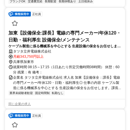
ブランクOK
交通費支給
長期歓迎
長期休暇あり
土日祝休み
正社員
加東【設備保全:課長】電線の専門メーカー/年休120・
日勤・福利厚生 設備保全/メンテナンス
ケーブル製造に係る機械系を中心とする 生産設備の保全をお任せしま
す。課長としてマネジメント業務をメインにお任せします。
タツタ立井電線株式会社
月給343,750円以上
兵庫県加東市
就業時間 08:15～17:15（1日あたり所定労働時間08時間） 休憩：60
分 残業：有 備考：
企業名 タツタ立井電線株式会社 求人名 加東【設備保全：課長】電線
の専門メーカー/年休120・日勤・福利厚生◎ 仕事の内容 ケーブル製
造に係る機械系を中心とする 生産設備の保全をお任せします。課長...
業界未経験者歓迎
固定時間制
転勤なし
同じ企業の求人
正社員