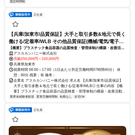
固定時間制
正社員
【兵庫/加東市/品質保証】大手と取引多数&地元で長く
働ける/定着率/WLB その他品質保証(機械/電気/電子製
【概要】プラスチック食品容器の品質検査・管理体制の構築・改善活動
品専門職)
を通じて、社会インフラを支える「安全」と「信頼」を最前線で支える
アスカカンパニー株式会社
品質保証業務をご経験に応じてお任せ致します。
月給250,000円～320,000円
兵庫県加東市
就業時間 08:00～17:00（1日あたり所定労働時間07時間40分） 休
憩：80分 残業：有 備考：
企業名 アスカカンパニー株式会社 求人名 【兵庫/加東市/品質保証】
大手と取引多数＆地元で長く働ける/定着率/WLB◎ 仕事の内容 【概
要】プラスチック食品容器の品質検査・管理体制の構築・改善活動...
業界未経験者歓迎
変形労働時間制
転勤なし
在宅OK
正社員