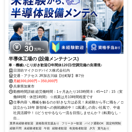
半導体工場の (設備メンテナンス)
車・機械いじり好き歓迎◎年間休120日/空調完備の良環境♪
日清紡マイクロデバイス株式会社内
交通・アクセス JR加古川線【社町駅】車7分
月給300,000円～350,000円
兵庫県加東市
勤務時間詳細 総労働時間：1ヶ月あたり163時間 8：45〜17：15（実
働8時間・休憩1時間） ☆残業は月10時間程度です
仕事内容 ＼機械を触るのが好きな方は必見！未経験から手に職を／ □
設立から18年 新領域への挑戦継続中！ □風通しの良い社風で、中途
社員活躍中！ □どうせやるなら一流を目指しませんか？ □転勤なし・
出...
業界未経験者歓迎
資格取得支援あり
フリーター歓迎
バイク通勤OK
固定時間制
経験不問
未経験者歓迎
午前
経験者歓迎
有資格者歓迎
夕方
賞与あり