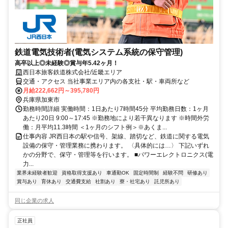
鉄道電気技術者(電気システム系統の保守管理)
高卒以上◎未経験◎賞与年5.42ヶ月！
西日本旅客鉄道株式会社/近畿エリア
交通・アクセス 当社事業エリア内の各支社・駅・車両所など
月給222,662円～395,780円
兵庫県加東市
勤務時間詳細 実働時間：1日あたり7時間45分 平均勤務日数：1ヶ月
あたり20日 9:00～17:45 ※勤務地により若干異なります ※時間外労
働：月平均11.3時間 ＜1ヶ月のシフト例＞※あくま...
仕事内容 JR西日本の駅や信号、架線、踏切など、鉄道に関する電気
設備の保守・管理業務に携わります。 〈具体的には…〉 下記いずれ
かの分野で、保守・管理等を行います。 ■パワーエレクトロニクス(電
力...
業界未経験者歓迎
資格取得支援あり
車通勤OK
固定時間制
経験不問
研修あり
賞与あり
育休あり
交通費支給
社割あり
寮・社宅あり
託児所あり
同じ企業の求人
正社員