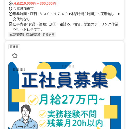
月給210,000円～300,000円
兵庫県加東市
勤務時間・曜日: ８:００～１７:００ (休憩時間 1時間） * 夜勤無し ●
交代制なし
仕事内容: 食品（酒粕）加工、箱詰め、梱包、甘酒のボトリング作業
を行うお仕事です。
固定時間制
交通費支給
昇給あり
正社員