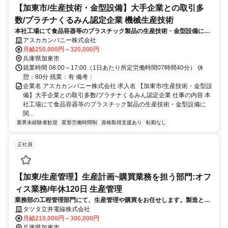
【加東市/生産技術・金型設備】大手企業との取引多
数/プラチナくるみん認定企業 機械生産技術
本社工場にて食品容器等のプラスチック製品の生産技術・金型設備に関
わる業務をお任せ致します。現在は食品容器の製造が半数ですが、事業
アスカカンパニー株式会社
の安定性や少子高齢社会に向けて医療分野も広げていく方針です。
月給250,000円～320,000円
兵庫県加東市
就業時間 08:00～17:00（1日あたり所定労働時間07時間40分） 休
憩：80分 残業：有 備考：
企業名 アスカカンパニー株式会社 求人名 【加東市/生産技術・金型設
備】大手企業との取引多数/プラチナくるみん認定企業 仕事の内容 本
社工場にて食品容器等のプラスチック製品の生産技術・金型設備に
関...
業界未経験者歓迎
変形労働時間制
資格取得支援あり
転勤なし
正社員
【加東/生産管理】生産計画~購買業務を担う部門:オフ
ィス業務/年休120日 生産管理
業務部の工程管理部門にて、生産管理や購買をお任せします。製造と営
業の間をつなぐ生産計画の立案業務や販売予測を基に製造ラインの稼働
タツタ立井電線株式会社
計画を策定し、各部門との調整を行う重要な役割です。
月給210,000円～300,000円
兵庫県加東市