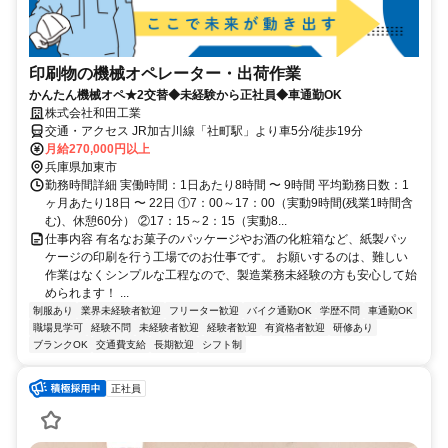
印刷物の機械オペレーター・出荷作業
かんたん機械オペ★2交替◆未経験から正社員◆車通勤OK
株式会社和田工業
交通・アクセス JR加古川線「社町駅」より車5分/徒歩19分
月給270,000円以上
兵庫県加東市
勤務時間詳細 実働時間：1日あたり8時間 〜 9時間 平均勤務日数：1
ヶ月あたり18日 〜 22日 ①7：00～17：00（実動9時間(残業1時間含
む)、休憩60分） ②17：15～2：15（実動8...
仕事内容 有名なお菓子のパッケージやお酒の化粧箱など、紙製パッ
ケージの印刷を行う工場でのお仕事です。 お願いするのは、難しい
作業はなくシンプルな工程なので、製造業務未経験の方も安心して始
められます！ ...
制服あり
業界未経験者歓迎
フリーター歓迎
バイク通勤OK
学歴不問
車通勤OK
職場見学可
経験不問
未経験者歓迎
経験者歓迎
有資格者歓迎
研修あり
ブランクOK
交通費支給
長期歓迎
シフト制
正社員