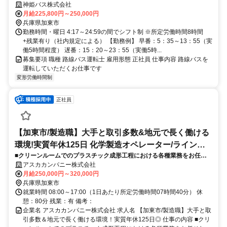
方応募OK◆東証スタンダード上場
神姫バス株式会社
月給225,800円～250,000円
兵庫県加東市
勤務時間・曜日 4:17～24:59の間でシフト制 ※所定労働時間8時間
+残業有り（社内規定による） 【勤務例】 早番：5：35～13：55（実
働5時間程度） 遅番：15：20～23：55（実働5時...
募集要項 職種 路線バス運転士 雇用形態 正社員 仕事内容 路線バスを
運転していただくお仕事です
変形労働時間制
正社員
【加東市/製造職】大手と取引多数&地元で長く働ける
環境!実質年休125日 化学製造オペレーター/ラインマ
■クリーンルームでのプラスチック成形工程における各種業務をお任せ
ネージャー
します。将来的にはリーダーとしてチームマネジメントもお任せしたい
アスカカンパニー株式会社
と考えております。
月給250,000円～320,000円
兵庫県加東市
就業時間 08:00～17:00（1日あたり所定労働時間07時間40分） 休
憩：80分 残業：有 備考：
企業名 アスカカンパニー株式会社 求人名 【加東市/製造職】大手と取
引多数＆地元で長く働ける環境！実質年休125日◎ 仕事の内容 ■クリ