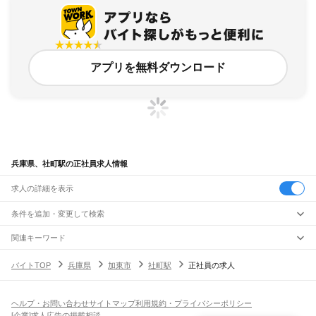
アプリを無料ダウンロード
兵庫県、社町駅の正社員求人情報
求人の詳細を表示
条件を追加・変更して検索
市区町村を追加・変更
関連キーワード
完全在宅ワーク 全国
シール貼り 在宅
現在地周辺
ガチャガチャ
犬カフェ
兵庫県
駅を追加・変更
バイトTOP
兵庫県
加東市
社町駅
正社員の求人
兵庫県
すべて
神戸市
すべて
職種を追加・変更
JR神戸線(大阪～神戸)
東灘区
灘区
兵庫区
長田区
須磨区
垂水区
北区
中央区
西区
尼崎駅
立花駅
甲子園口駅
西宮駅
さくら夙川駅
芦屋駅
甲南山手駅
摂津本山駅
住吉駅
飲食・フードサービス
ヘルプ・お問い合わせ
サイトマップ
利用規約・プライバシーポリシー
姫路市
尼崎市
明石市
西宮市
洲本市
芦屋市
伊丹市
相生市
豊岡市
加古川市
赤穂市
特徴を追加・変更
六甲道駅
摩耶駅
灘駅
三ノ宮駅
元町駅
神戸駅
飲食・フードサービス
すべて
[企業]求人広告の掲載相談