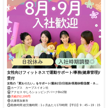
女性向けフィットネスで運動サポート/事務(健康管理)/
受付
女性の「変わりたい」をサポート/週休2日/日祝休/長期休暇/染髪・ネイ
ルOK※規定内
カーブス カーブスイオン社
アクセス やしろショッピングパークBio2階
月給252,100円
兵庫県加東市
勤務時間 総労働時間：1ヶ月あたり170時間 【平日】9：45～19：15