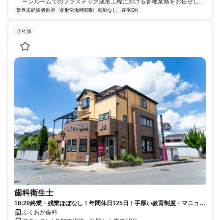
ーンルームでのプラスチック成形工程における各種業務をお任せし...
業界未経験者歓迎
変形労働時間制
転勤なし
在宅OK
正社員
歯科衛生士
18:20終業・残業ほぼなし！年間休日125日！手厚い教育制度・マニュア
ル完備◎安心して働ける環境です！
ふくおか歯科