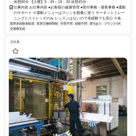
休憩90分 【土曜】9：45～18：30 休憩45分
仕事内容 お仕事内容 ●お客様の健康管理 ●受付事務・接客事務 ●運動
のサポート ※運動メニューはマシンを順番に使う サーキットトレー
ニングとストレッチのみ レッスンはないので未経験でも安心 ※各...
業界未経験者歓迎
変形労働時間制
学歴不問
経験不問
賞与あり
ブランクOK
交通費支給
正社員