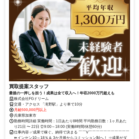
買取提案スタッフ
最後の一押しを担う！成果は全て収入へ！年収2000万円超えも
株式会社FGドリーム
交通・アクセス 「滝野駅」より車で10分
月給500,000円以上
兵庫県加東市
勤務時間詳細 実働時間：1日あたり8時間 平均勤務日数：1ヶ月あた
り21日 〜 22日 ⏰9:00～18:00 (実働8時間/休憩60分)
仕事内容 ✅成果で稼ぐ。納得で決まる ￣￣V￣￣￣￣￣￣￣￣￣￣￣
⏩インセン10～18％＆ 3か月後からコミッション制へ！ ⇒成果がダ