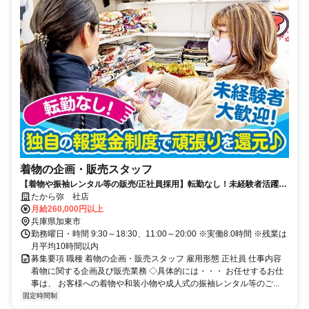
着物の企画・販売スタッフ
【着物や振袖レンタル等の販売/正社員採用】転勤なし！未経験者活躍
中！待遇良好♪プライベートも充実♪
たから弥 社店
月給260,000円以上
兵庫県加東市
勤務曜日・時間 9:30～18:30、11:00～20:00 ※実働8.0時間 ※残業は
月平均10時間以内
募集要項 職種 着物の企画・販売スタッフ 雇用形態 正社員 仕事内容
着物に関する企画及び販売業務 ◇具体的には・・・ お任せするお仕
事は、 お客様への着物や和装小物や成人式の振袖レンタル等のご...
固定時間制