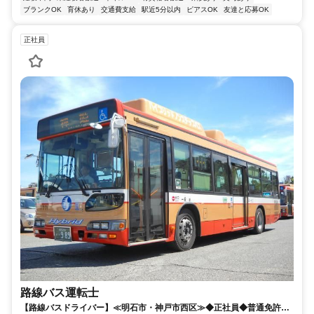
ブランクOK
育休あり
交通費支給
駅近5分以内
ピアスOK
友達と応募OK
正社員
路線バス運転士
【路線バスドライバー】≪明石市・神戸市西区≫◆正社員◆普通免許の