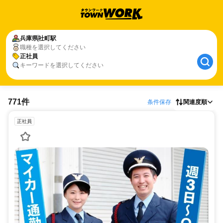
兵庫県
社町駅
職種を選択してください
正社員
キーワードを選択してください
771件
条件保存
関連度順
正社員