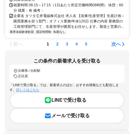
就業時間 08:15～17:15（1日あたり所定労働時間08時間） 休憩：60
分 残業：有 備考：
企業名 タツタ立井電線株式会社 求人名 【加東/生産管理】生産計画～
購買業務を担う部門：オフィス業務/年休120日 仕事の内容 業務部の
工程管理部門にて、生産管理や購買をお任せします。製造と営業の...
業界未経験者歓迎
固定時間制
転勤なし
前へ
次へ
1
2
3
4
5
この条件の新着求人を受け取る
兵庫県 / 社町駅
正社員
「LINEで受け取る」では、新着求人のほか、おすすめ情報なども配信しま
す。
詳しくはこちら
LINEで受け取る
メールで受け取る