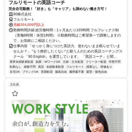
フルリモートの英語コーチ
完全在宅勤務！「好き」も「キャリア」も諦めない働き方可！
90株式会社
フルリモート
月給304,000円以上
勤務時間詳細 総労働時間：1ヶ月あたり165時間 フルフレックス制
（実働8時間・休憩1時間） ※勤務時間はご希望第一で調整しますの
で、お気軽にご相談ください。
仕事内容 「せっかく身につけた英語力、使わないまま眠らせていま
せんか？」 “もう挫折したくない”と願う人のための英語コーチングス
クール 「90 English」を運営しています。 「英語コーチ」と聞...
業界未経験者歓迎
副業・WワークOK
主婦・主夫歓迎
フリーター歓迎
学歴不問
転勤なし
経験不問
英語
未経験者歓迎
フルリモート
残業なし
研修あり
在宅OK
ブランクOK
長期歓迎
服装自由
履歴書不要
髪型・髪色自由
正社員