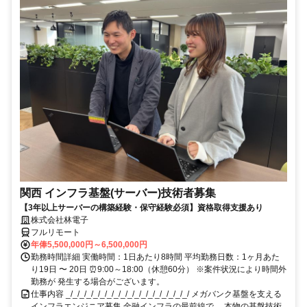
関西 インフラ基盤(サーバー)技術者募集
【3年以上サーバーの構築経験・保守経験必須】資格取得支援あり
株式会社林電子
フルリモート
年俸5,500,000円～6,500,000円
勤務時間詳細 実働時間：1日あたり8時間 平均勤務日数：1ヶ月あた
り19日 〜 20日 ⏰9:00～18:00（休憩60分） ※案件状況により時間外
勤務が 発生する場合がございます。
仕事内容 _/_/_/_/_/_/_/_/_/_/_/_/_/_/_/_/_/_/ メガバンク基盤を支える
インフラエンジニア募集 金融インフラの最前線で、 本物の基盤技術