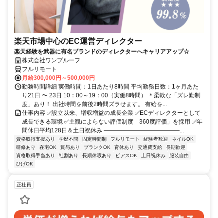
楽天市場中心のEC運営ディレクター
楽天経験を武器に有名ブランドのディレクターへキャリアアップ☆
株式会社ワンプルーフ
フルリモート
月給300,000円～500,000円
勤務時間詳細 実働時間：1日あたり8時間 平均勤務日数：1ヶ月あた
り21日 〜 23日 10：00～19：00（実働8時間） ＊柔軟な「ズレ勤制
度」あり！ 出社時間を前後2時間ズラせます。 有給を...
仕事内容 ✅設立以来、増収増益の成長企業 ✅ECディレクターとして
成長できる環境 ✅主観によらない評価制度「360度評価」を採用 ✅年
間休日平均128日＆土日祝休み ―――――――――――――...
資格取得支援あり
学歴不問
固定時間制
フルリモート
経験者歓迎
ネイルOK
研修あり
在宅OK
賞与あり
ブランクOK
育休あり
交通費支給
長期歓迎
資格取得手当あり
社割あり
長期休暇あり
ピアスOK
土日祝休み
服装自由
ひげOK
正社員