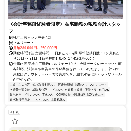
《会計事務所経験者限定》在宅勤務の税務会計スタッ
フ
税理士法人シン中央会計
フルリモート
月給280,000円～350,000円
勤務時間詳細 実働時間：1日あたり8時間 平均勤務日数：1ヶ月あた
り18日 〜 21日 【勤務時間】8:45~17:45(休憩60分)
仕事内容 完全在宅勤務(フルリモート)で、会計データのチェックや顧
客対応、決算書や申告書の作成業務を行っていただきます。 社内の
業務はクラウドサーバー内で完結でき、顧客対応はチャットやメール
が中心なの...
主婦・主夫歓迎
資格取得支援あり
固定時間制
転勤なし
フルリモート
交通費全額支給
経験者歓迎
ネイルOK
有資格者歓迎
研修あり
在宅OK
賞与あり
ブランクOK
育休あり
交通費支給
長期歓迎
駅近5分以内
資格取得手当あり
ピアスOK
土日祝休み
正社員