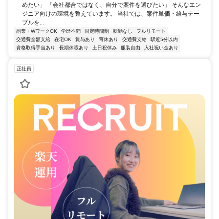
めたい」 「会社都合ではなく、自分で案件を選びたい」 そんなエン
ジニア向けの環境を整えています。 当社では、案件単価・給与テー
ブルを...
副業・WワークOK
学歴不問
固定時間制
転勤なし
フルリモート
交通費全額支給
在宅OK
賞与あり
育休あり
交通費支給
駅近5分以内
資格取得手当あり
長期休暇あり
土日祝休み
服装自由
入社祝い金あり
正社員