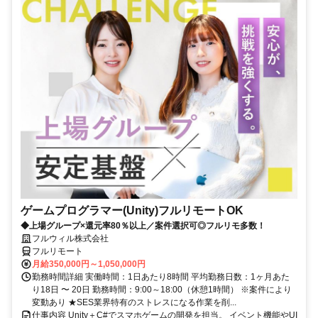
ゲームプログラマー(Unity)フルリモートOK
◆上場グループ×還元率80％以上／案件選択可◎フルリモ多数！
フルウィル株式会社
フルリモート
月給350,000円～1,050,000円
勤務時間詳細 実働時間：1日あたり8時間 平均勤務日数：1ヶ月あた
り18日 〜 20日 勤務時間：9:00～18:00（休憩1時間） ※案件により
変動あり ★SES業界特有のストレスになる作業を削...
仕事内容 Unity＋C#でスマホゲームの開発を担当。 イベント機能やUI