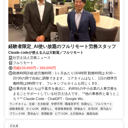
経験者限定_AI使い放題のフルリモート労務スタッフ
Claude codeが使える人は大歓迎／フルリモート
社労士法人労務ニュース
フルリモート
月給230,000円～300,000円
勤務時間詳細 総労働時間：1ヶ月あたり164時間 勤務時間は 8:00～
20:00の間で自由に調整できます。 コアタイムはなく、1日の標準労
働時間は8時間です。 フレキシブルタイムも同じく 8:0...
仕事内容 私たちは千葉市を拠点に、約80社の中小企業の人事労務を
まるごとサポートしている社労士法人です。 **他の事務所と違うとこ
ろ？** Claude Code・ChatGPT・Google Wo...
ランチタイム
主婦・主夫歓迎
学歴不問
職場見学可
転勤なし
フルリモート
経験者歓迎
ネイルOK
残業なし
有資格者歓迎
研修あり
在宅OK
賞与あり
ブランクOK
育休あり
長期歓迎
ピアスOK
土日祝休み
服装自由
正社員