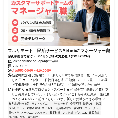
フルリモート 民泊サービスAirbnbのマネージャー職
深夜帯勤務で稼ぐ・バイリンガルの方必見！(TP18PSOM)
Teleperformance Japan株式会社
フルリモート
月給550,000円～610,000円
勤務時間詳細 実働時間：1日あたり8時間 平均勤務日数：1ヶ月あた
り21日 ▼シフト制：土日祝日含む週5日勤務 17：00～翌9：00の間
で実働8時間（土日祝含む週5日勤務） ・1時間休憩の他に前半...
仕事内容 ★新規プロジェクトスタート★ ✅ 完全在宅勤務♪ ✅ 弊社で
しか募集をしていないポジションです♪ ✅ これからの組織を一緒に形
づくるやりがい ✅ 前例にとらわれず、新しい挑戦ができる環境 ✅...
業界未経験者歓迎
ランチタイム
フリーター歓迎
学歴不問
転勤なし
英語
フルリモート
経験者歓迎
ネイルOK
有資格者歓迎
在宅OK
ブランクOK
育休あり
オープニングスタッフ
長期歓迎
シフト制
ピアスOK
服装自由
ひげOK
髪型・髪色自由