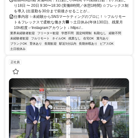
り18日 〜 20日 9:30〜18:30 (実働8時間／休憩1時間) ☆フレックス制
を導入 (出退勤を30分まで前後させることが...
仕事内容 ✨未経験からSNSマーケティングのプロに！ ✨フルリモー
ト＆フレックスで柔軟な働き方🏢 ✨土日休み(年休130日)、残業月
10h程度 ✅Instagramアカウント ↓ https:/...
業界未経験者歓迎
フリーター歓迎
学歴不問
固定時間制
転勤なし
経験不問
未経験者歓迎
フルリモート
ネイルOK
残業なし
在宅OK
賞与あり
ブランクOK
育休あり
長期歓迎
駅近5分以内
長期休暇あり
ピアスOK
土日祝休み
正社員