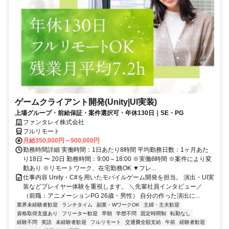
ゲームクライアント開発(Unity|UI実装)
上場グループ・前給保証・案件選択可・年休130日｜SE・PG
ファンタレイ株式会社
フルリモート
月給350,000円～900,000円
勤務時間詳細 実働時間：1日あたり8時間 平均勤務日数：1ヶ月あた
り18日 〜 20日 勤務時間：9:00～18:00 ※実働8時間 ※案件により変
動あり ※リモートワーク、在宅勤務OK ▼フレ...
仕事内容 Unity・C#を用いたモバイルゲーム開発を担当。 演出・UI実
装などプレイヤー体験を重視します。 ＼先輩社員インタビュー／
（前職：アニメーションPG 26歳・男性） 自分の作った演出に...
業界未経験者歓迎
ランチタイム
副業・WワークOK
主婦・主夫歓迎
資格取得支援あり
フリーター歓迎
早朝
学歴不問
固定時間制
転勤なし
経験不問
英語
未経験者歓迎
フルリモート
交通費全額支給
午前
経験者歓迎