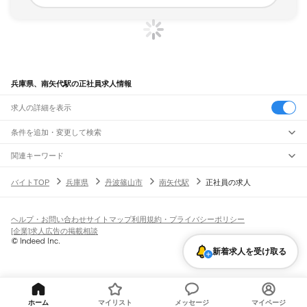
兵庫県、南矢代駅の正社員求人情報
求人の詳細を表示
条件を追加・変更して検索
市区町村を追加・変更
関連キーワード
完全在宅ワーク 全国
シール貼り 在宅
現在地周辺
ガチャガチャ
犬カフェ
兵庫県
駅を追加・変更
バイトTOP
兵庫県
丹波篠山市
南矢代駅
正社員の求人
兵庫県
すべて
神戸市
すべて
職種を追加・変更
JR神戸線(大阪～神戸)
東灘区
灘区
兵庫区
長田区
須磨区
垂水区
北区
中央区
西区
尼崎駅
立花駅
甲子園口駅
西宮駅
さくら夙川駅
芦屋駅
甲南山手駅
摂津本山駅
住吉駅
飲食・フードサービス
ヘルプ・お問い合わせ
サイトマップ
利用規約・プライバシーポリシー
姫路市
尼崎市
明石市
西宮市
洲本市
芦屋市
伊丹市
相生市
豊岡市
加古川市
赤穂市
特徴を追加・変更
六甲道駅
摩耶駅
灘駅
三ノ宮駅
元町駅
神戸駅
飲食・フードサービス
すべて
[企業]求人広告の掲載相談
西脇市
宝塚市
三木市
高砂市
川西市
小野市
三田市
加西市
丹波篠山市
養父市
ホールスタッフ
キッチンスタッフ
皿洗い・洗い場
精肉・鮮魚加工
給食調理
人気
JR神戸線(神戸～姫路)
丹波市
南あわじ市
朝来市
淡路市
宍粟市
加東市
たつの市
川辺郡
多可郡
加古郡
雇用形態を追加・変更
新着求人を受け取る
パン屋（ベーカリー）
フードカウンター販売員
バー（BAR）・バーテンダー
日払いOK
高校生歓迎
学生歓迎
深夜の仕事
髪型・髪色自由
ひげOK
ネイルOK
神戸駅
兵庫駅
新長田駅
鷹取駅
須磨海浜公園駅
須磨駅
塩屋駅
垂水駅
舞子駅
朝霧駅
神崎郡
揖保郡
赤穂郡
佐用郡
美方郡
飲食店補助（開店・閉店準備）
飲食店（店長・マネージャー）
ピアスOK
アルバイト・パート
履歴書不要
オープニングスタッフ
留学生・外国人活躍中
明石駅
西明石駅
大久保駅
魚住駅
土山駅
東加古川駅
加古川駅
宝殿駅
曽根駅
都道府県を変更
営業・販売
勤務期間
正社員
ひめじ別所駅
御着駅
東姫路駅
姫路駅
営業・販売
すべて
短期
契約社員
単発・1日OK
長期
期間限定（春夏冬休み等）
JR山陽本線(姫路～岡山)
営業
テレフォンアポインター（テレアポ）
ルートセールス
コンビニ
シフト
派遣社員
ホーム
マイリスト
メッセージ
マイページ