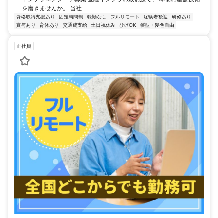
を磨きませんか。 当社...
資格取得支援あり
固定時間制
転勤なし
フルリモート
経験者歓迎
研修あり
賞与あり
育休あり
交通費支給
土日祝休み
ひげOK
髪型・髪色自由
正社員