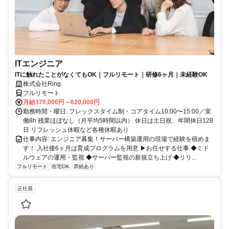
ITエンジニア
ITに触れたことがなくてもOK｜フルリモート｜研修6ヶ月｜未経験OK
株式会社Ring
フルリモート
月給370,000円～620,000円
勤務時間・曜日: フレックスタイム制・コアタイム10:00〜15:00／実
働8h 残業ほぼなし（月平均5時間以内） 休日は土日祝、年間休日128
日 リフレッシュ休暇など各種休暇あり
仕事内容: エンジニア募集！サーバー構築運用の現場で経験を積めま
す！ 入社後6ヶ月は育成プログラムを用意 ▶お任せする仕事 ◆ミド
ルウェアの運用・監視 ◆サーバー監視の新規立ち上げ ◆リリ...
フルリモート
在宅OK
昇給あり
正社員