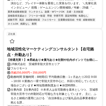
演出など、プレイヤー体験を重視した実装を行います。 ＼先輩社員
インタビュー／ 前職：ゲームエンジン開発補助／年齢：29歳 「...
業界未経験者歓迎
ランチタイム
副業・WワークOK
主婦・主夫歓迎
資格取得支援あり
フリーター歓迎
早朝
学歴不問
固定時間制
転勤なし
経験不問
英語
未経験者歓迎
フルリモート
交通費全額支給
午前
経験者歓迎
ネイルOK
残業なし
夜間
正社員
地域活性化マーケティングコンサルタント【在宅拠
点・外勤あり】
【待遇充実！】★昇給あり★賞与あり★社割や社内ポイントでお得に買
い物も！
LR株式会社 茨城県常陸大宮市エリア
フルリモート
月給250,000円～350,000円
勤務時間 実働時間：8時間/日 平均勤務日数：1ヶ月あたり20日 9:00
～18:00 ※業務の一環で常陸大宮市中心に、外回り対応していただく
場合がございます ■ 時短勤務制度あり ■ 休憩時間6...
仕事内容 【仕事内容】 ※本求人は在宅勤務を基本としつつ、 茨城県
常陸大宮市での外勤対応が可能な方を対象としています。 主に、ふ
るさと納税の運用における 「自治体様および返礼品出品事業者様が
抱える課...