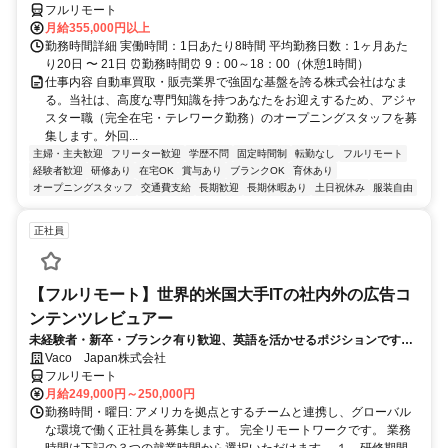
フルリモート
月給355,000円以上
勤務時間詳細 実働時間：1日あたり8時間 平均勤務日数：1ヶ月あた
り20日 〜 21日 ⏰勤務時間⏰ 9：00～18：00（休憩1時間）
仕事内容 自動車買取・販売業界で強固な基盤を誇る株式会社はなま
る。当社は、高度な専門知識を持つあなたをお迎えするため、アジャ
スター職（完全在宅・テレワーク勤務）のオープニングスタッフを募
集します。外回...
主婦・主夫歓迎
フリーター歓迎
学歴不問
固定時間制
転勤なし
フルリモート
経験者歓迎
研修あり
在宅OK
賞与あり
ブランクOK
育休あり
オープニングスタッフ
交通費支給
長期歓迎
長期休暇あり
土日祝休み
服装自由
正社員
【フルリモート】世界的米国大手ITの社内外の広告コ
ンテンツレビュアー
未経験者・新卒・ブランク有り歓迎、英語を活かせるポジションです。
完全リモート
Vaco Japan株式会社
フルリモート
月給249,000円～250,000円
勤務時間・曜日: アメリカを拠点とするチームと連携し、グローバル
な環境で働く正社員を募集します。 完全リモートワークです。 業務
時間は下記の３つの就業時間から選択いただけます。 １．研修期間