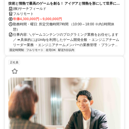
技術と情熱で最高のゲームを創る！ アイデアと情熱を形にして世界に送
り出そう！
(株)サーチフィールド
フルリモート
年俸4,300,000円～9,000,000円
勤務時間・曜日: 所定労働時間7時間 （10:00～18:00 ※内1時間休
憩）
仕事内容: ＼ゲームコンテンツのプログラミング業務をお任せします
／ ⏩具体的にはUnityを利用したゲーム開発全般 ・エンジニアチーム
リーダー業務 ・エンジニアチームメンバーの業務管理 ・プランナ...
固定時間制
フルリモート
在宅OK
駅近5分以内
正社員