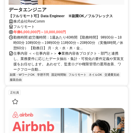
データエンジニア
【フルリモート可】Data Engineer ※副業OK／フルフレックス
株式会社RevComm
フルリモート
年俸6,000,000円～10,000,000円
勤務時間 総労働時間：1週あたり40時間 【勤務時間】 9時00分～18
時00分 10時00分～19時00分 11時00分～20時00分 （実働8時間／休
憩60分） 【勤務日】 月・火・水・木・金...
仕事内容 ＜＜仕事内容＞＞ ◆業務内容各プロダクト・部門と連携
し、業務要件に応じたデータ抽出・集計・可視化の要件定義や実装支
援をお任せします。 あわせて、監査ログや権限管理の運用改善、ワ
ークフロー自動...
副業・WワークOK
学歴不問
固定時間制
フルリモート
ネイルOK
交通費支給
服装自由
正社員