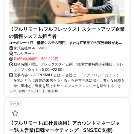
【フルリモート/フルフレックス】スタートアップ企業
の情報システム担当者
コーポレートIT、情報システム部門、またはIT業界での実務経験がある
方、大歓迎！
株式会社AGRI SMILE
フルリモート
月給340,000円～500,000円
勤務時間・曜日: フレックスタイム制 （標準労働時間8時間/日、フレ
キシブルタイム：5:00〜22:00）
仕事内容: ＜AGRI SMILEとは＞ 当社は、「テクノロジーによって、
産地とともに農業の未来をつくる」を経営理念に据え、豊かな経験を
持つ産地と、進化を続けるサイエンステクノロジーを融合すること...
シフト自由
フルリモート
在宅OK
正社員
【フルリモート/正社員採用】アカウントマネージャ
ー/法人営業(日韓マーケティング・SNS/EC支援)