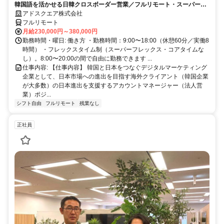
韓国語を活かせる日韓クロスボーダー営業／フルリモート・スーパーフ
レックス
アドスクエア株式会社
フルリモート
月給230,000円～380,000円
勤務時間・曜日: 働き方 ・勤務時間：9:00〜18:00（休憩60分／実働8
時間） ・フレックスタイム制（スーパーフレックス・コアタイムな
し）。8:00〜20:00の間で自由に勤務できます ...
仕事内容: 【仕事内容】 韓国と日本をつなぐデジタルマーケティング
企業として、日本市場への進出を目指す海外クライアント（韓国企業
が大多数）の日本進出を支援するアカウントマネージャー（法人営
業）ポジ...
シフト自由
フルリモート
残業なし
正社員