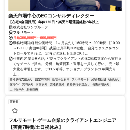
楽天市場中心のECコンサルディレクター
【在宅×全国採用】年休130日＊楽天市場運営経験2年以上
株式会社ワンプルーフ
フルリモート
月給300,000円～600,000円
勤務時間詳細 総労働時間：1ヶ月あたり160時間 〜 200時間 【10:00
～19:00／実働8時間】 残業は月平均20h程度。 自分でタスクをコン
トロールできれば、 定時ピタ退社も全然OK！...
仕事内容 楽天RMSなど使ってクライアントの EC戦略立案から実行ま
でをチームで担当。 分析・施策提案・運用を一貫して行い、 売上最
大化を牽引します。 デロンギ等、ナショナルブランドの 年間売り
上...
資格取得支援あり
固定時間制
住宅手当あり
フルリモート
経験者歓迎
研修あり
在宅OK
賞与あり
育休あり
交通費支給
資格取得手当あり
長期休暇あり
土日祝休み
服装自由
正社員
フルリモート ゲーム企業のクライアントエンジニア
【実働7時間/土日祝休み】