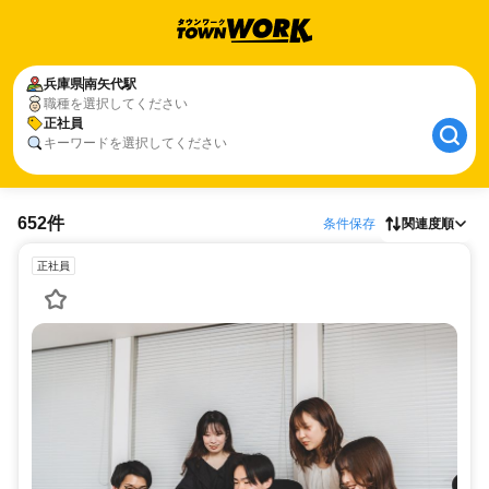
兵庫県
南矢代駅
職種を選択してください
正社員
キーワードを選択してください
652件
条件保存
関連度順
正社員