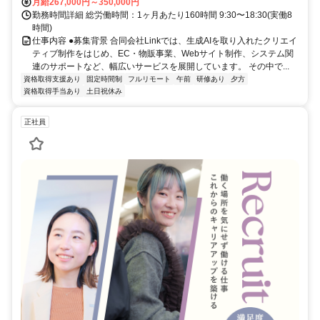
月給267,000円～350,000円
勤務時間詳細 総労働時間：1ヶ月あたり160時間 9:30〜18:30(実働8
時間)
仕事内容 ●募集背景 合同会社Linkでは、生成AIを取り入れたクリエイ
ティブ制作をはじめ、EC・物販事業、Webサイト制作、システム関
連のサポートなど、幅広いサービスを展開しています。 その中で...
資格取得支援あり
固定時間制
フルリモート
午前
研修あり
夕方
資格取得手当あり
土日祝休み
正社員