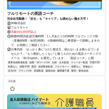
フルリモートの英語コーチ
完全在宅勤務！「好き」も「キャリア」も諦めない働き方可！
90株式会社
フルリモート
月給304,000円以上
勤務時間詳細 総労働時間：1ヶ月あたり165時間 フルフレックス制
（実働8時間・休憩1時間） ※勤務時間はご希望第一で調整しますの
で、お気軽にご相談ください。
仕事内容 「せっかく身につけた英語力、使わないまま眠らせていま
せんか？」 “もう挫折したくない”と願う人のための英語コーチングス
クール 「90 English」を運営しています。 「英語コーチ」と聞...
業界未経験者歓迎
副業・WワークOK
主婦・主夫歓迎
フリーター歓迎
学歴不問
転勤なし
経験不問
英語
未経験者歓迎
フルリモート
残業なし
研修あり
在宅OK
ブランクOK
長期歓迎
服装自由
履歴書不要
髪型・髪色自由
正社員