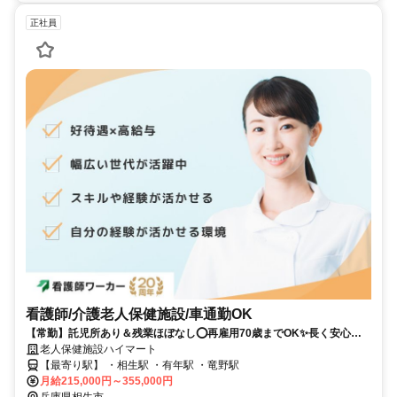
正社員
看護師/介護老人保健施設/車通勤OK
【常勤】託児所あり＆残業ほぼなし⭕再雇用70歳までOK✨長く安心し
て働ける老健施設です⭐彡
老人保健施設ハイマート
【最寄り駅】 ・相生駅 ・有年駅 ・竜野駅
月給215,000円～355,000円
兵庫県相生市