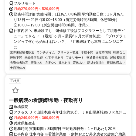
フルリモート
月給270,000円～520,000円
勤務時間詳細 実働時間：1日あたり8時間 平均勤務日数：1ヶ月あた
り18日 〜 21日 ①9:00~18:00（所定労働時間8時間、休憩60分）
②10:00～19:00（所定労働時間8時間、休憩6...
仕事内容 ＼ 未経験でも「研修修了後はプログラマーとして現場デビ
ュー」できる ／ （最短1ヶ月～最長6ヶ月の研修制度） 「プログラミ
ングって何から始めればいい？」 「IT未経験でも本当にエンジニア
に...
業界未経験者歓迎
ランチタイム
フリーター歓迎
学歴不問
固定時間制
転勤なし
経験不問
未経験者歓迎
住宅手当あり
フルリモート
交通費全額支給
経験者歓迎
有資格者歓迎
研修あり
在宅OK
賞与あり
育休あり
駅近5分以内
長期休暇あり
土日祝休み
正社員
一般病院の看護師/常勤・夜勤有り
魚橋病院
アクセス ＪＲ山陽本線 有年徒歩約36分、ＪＲ山陽新幹線/ＪＲ九州新
幹線 相生（兵庫県）北口徒歩約78分、ＪＲ山陽新幹線/ＪＲ九州新幹
月給240,000円～360,000円
線 相生（兵庫県）北口徒歩約78分
兵庫県相生市
勤務時間 実働時間：8時間/日 平均勤務日数：1ヶ月あたり20日
仕事内容 仕事内容 ※看護師業務 ・病棟および外来患者の診療介助業