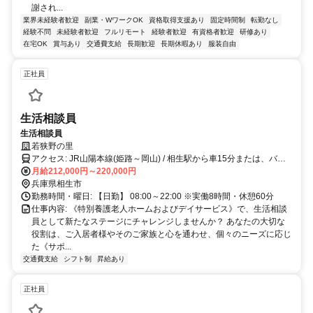
謝され...
業界未経験者歓迎
副業・WワークOK
資格取得支援あり
固定時間制
転勤なし
経験不問
未経験者歓迎
フルリモート
経験者歓迎
有資格者歓迎
研修あり
在宅OK
賞与あり
交通費支給
長期歓迎
長期休暇あり
服装自由
正社員
生活相談員
生活相談員
若狭野の里
アクセス: JR山陽本線(姫路～岡山) / 相生駅から車15分または、バス
「若狭野」下車 徒歩30分
月給212,000円～220,000円
兵庫県相生市
勤務時間・曜日: 【日勤】 08:00～22:00 ※実働8時間・休憩60分
仕事内容: 《特別養護老人ホームおよびデイサービス》で、生活相談
員として新たなステージにチャレンジしませんか？ あなたの大切な
役割は、ご入居者様やそのご家族と心を通わせ、個々のニーズに応じ
た《サポ...
交通費支給
シフト制
昇給あり
正社員