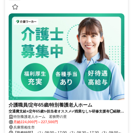
介護職員/定年65歳/特別養護老人ホーム
交通費支給⭐️定年65歳✨担当者オススメ✅️残業なし✨研修支援有⭕️経験者
優遇✨車通勤ＯＫ❗️週休2日
特別養護老人ホーム 若狭野の里
月給224,000円～227,500円
兵庫県相生市
【勤務時間】 （1）08:00～17:00 （2）08:30～17:30 （3）09:00～