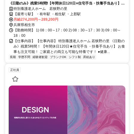
《日勤のみ》残業5時間❗️【年間休日120日⭐住宅手当・扶養手当あり】お
食事も注文可能❗️ご家庭との両立も可能な特養です❗️
特別養護老人ホーム 若狭野の里
【最寄り駅】 ・有年駅 ・相生駅 ・上郡駅
月給274,200円～289,200円
兵庫県相生市
【勤務時間】 1) 08：00～17：00 2) 08：30～17：30 3) 09：00～
18：00
【仕事内容】 【仕事内容】 特別養護老人ホーム 若狭野の里 《日勤の
み》残業5時間！ 【年間休日120日★住宅手当 ・扶養手当あり】 お食
事も注文可能！ ご家庭との両立も可能な特養です！ ●健康...
長期
学歴不問
経験者歓迎
ブランクOK
シフト制
昇給あり
正社員