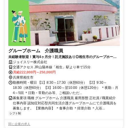
グループホーム 介護職員
未経験者歓迎！賞与4ヶ月分！託児施設あり◎相生市のグループホーム
で介護のお仕事です！【イチオシ】
ジョイスリー株式会社
交通アクセス JR山陽本線「相生」駅より車で15分
月給222,000円～250,000円
兵庫県相生市
勤務時間・曜日 【1】8:30～17:30（休憩60分） 【2】9:30～
18:30（休憩60分） 【3】16:00～翌10:00（休憩120分） ＊夜勤：月
4～5回 ＊日勤・常勤のみ等、ご相談いただ...
募集要項 職種 グループホーム 介護職員 雇用形態 正社員 / 職業紹介
仕事内容 認知症対応型共同生活介護グループホームにて介護職員を
募集します。 【業務内容】 ＊食事介助 ＊排泄介助 ＊入浴...
シフト制
同じ企業の求人