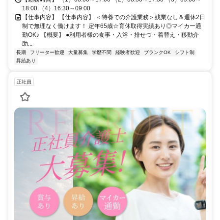
18:00 （4）16:30～09:00
【仕事内容】 【仕事内容】 ＜特養での介護業務＞残業なし＆週休2日
制で無理なく働けます！ 定年65歳☆育休取得実績あり◎マイカー通
勤OK♪ 【概要】 ●利用者様の食事・入浴・排せつ・着替え・移動介
助...
長期
フリーター歓迎
大量募集
学歴不問
経験者歓迎
ブランクOK
シフト制
昇給あり
正社員