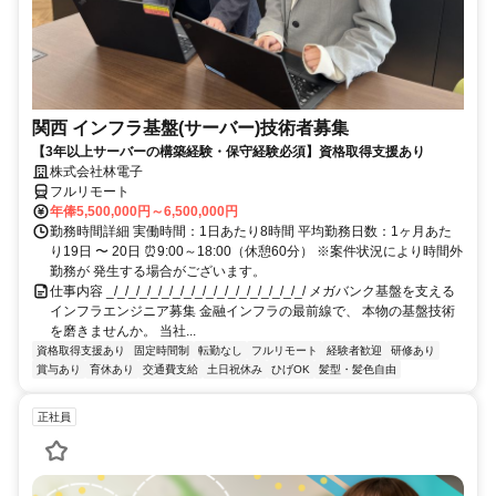
関西 インフラ基盤(サーバー)技術者募集
【3年以上サーバーの構築経験・保守経験必須】資格取得支援あり
株式会社林電子
フルリモート
年俸5,500,000円～6,500,000円
勤務時間詳細 実働時間：1日あたり8時間 平均勤務日数：1ヶ月あた
り19日 〜 20日 ⏰9:00～18:00（休憩60分） ※案件状況により時間外
勤務が 発生する場合がございます。
仕事内容 _/_/_/_/_/_/_/_/_/_/_/_/_/_/_/_/_/_/ メガバンク基盤を支える
インフラエンジニア募集 金融インフラの最前線で、 本物の基盤技術
を磨きませんか。 当社...
資格取得支援あり
固定時間制
転勤なし
フルリモート
経験者歓迎
研修あり
賞与あり
育休あり
交通費支給
土日祝休み
ひげOK
髪型・髪色自由
正社員