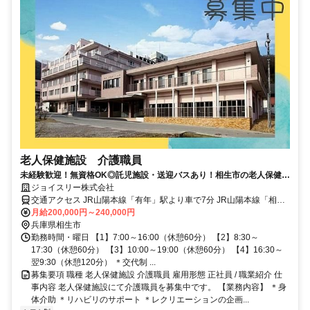
老人保健施設 介護職員
未経験歓迎！無資格OK◎託児施設・送迎バスあり！相生市の老人保健施
設で介護職のお仕事です！★イチオシ
ジョイスリー株式会社
交通アクセス JR山陽本線「有年」駅より車で7分 JR山陽本線「相
生」駅より車で15分 ※相生駅から送迎バスがございます。
月給200,000円～240,000円
兵庫県相生市
勤務時間・曜日 【1】7:00～16:00（休憩60分） 【2】8:30～
17:30（休憩60分） 【3】10:00～19:00（休憩60分） 【4】16:30～
翌9:30（休憩120分） ＊交代制 ...
募集要項 職種 老人保健施設 介護職員 雇用形態 正社員 / 職業紹介 仕
事内容 老人保健施設にて介護職員を募集中です。 【業務内容】 ＊身
体介助 ＊リハビリのサポート ＊レクリエーションの企画...