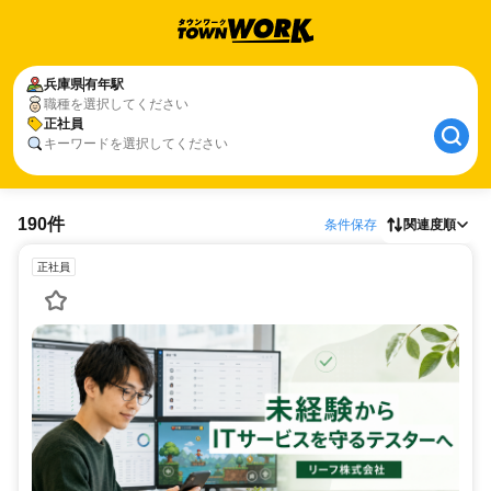
兵庫県
有年駅
職種を選択してください
正社員
キーワードを選択してください
190件
条件保存
関連度順
正社員