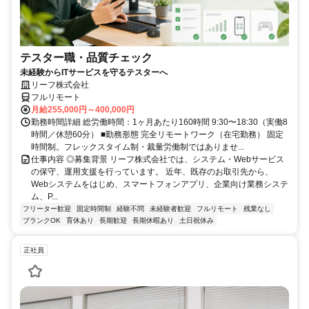
テスター職・品質チェック
未経験からITサービスを守るテスターへ
リーフ株式会社
フルリモート
月給255,000円～400,000円
勤務時間詳細 総労働時間：1ヶ月あたり160時間 9:30〜18:30（実働8
時間／休憩60分） ■勤務形態 完全リモートワーク（在宅勤務） 固定
時間制。フレックスタイム制・裁量労働制ではありませ...
仕事内容 ◎募集背景 リーフ株式会社では、システム・Webサービス
の保守、運用支援を行っています。 近年、既存のお取引先から、
Webシステムをはじめ、スマートフォンアプリ、企業向け業務システ
ム、P...
フリーター歓迎
固定時間制
経験不問
未経験者歓迎
フルリモート
残業なし
ブランクOK
育休あり
長期歓迎
長期休暇あり
土日祝休み
正社員