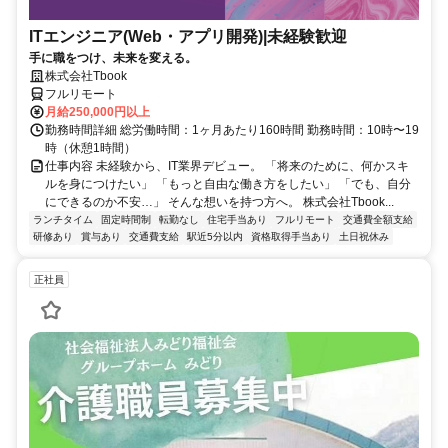
ITエンジニア(Web・アプリ開発)|未経験歓迎
手に職をつけ、未来を変える。
株式会社Tbook
フルリモート
月給250,000円以上
勤務時間詳細 総労働時間：1ヶ月あたり160時間 勤務時間：10時〜19
時（休憩1時間）
仕事内容 未経験から、IT業界デビュー。 「将来のために、何かスキ
ルを身につけたい」 「もっと自由な働き方をしたい」 「でも、自分
にできるのか不安…」 そんな想いを持つ方へ。 株式会社Tbook...
ランチタイム
固定時間制
転勤なし
住宅手当あり
フルリモート
交通費全額支給
研修あり
賞与あり
交通費支給
駅近5分以内
資格取得手当あり
土日祝休み
正社員