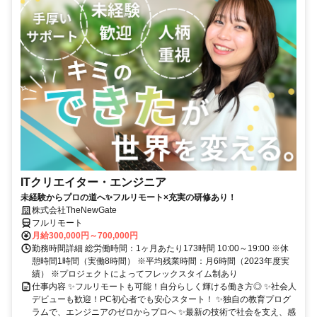
ITクリエイター・エンジニア
未経験からプロの道へ✨フルリモート×充実の研修あり！
株式会社TheNewGate
フルリモート
月給300,000円～700,000円
勤務時間詳細 総労働時間：1ヶ月あたり173時間 10:00～19:00 ※休
憩時間1時間（実働8時間） ※平均残業時間：月6時間（2023年度実
績） ※プロジェクトによってフレックスタイム制あり
仕事内容 ✨フルリモートも可能！自分らしく輝ける働き方◎ ✨社会人
デビューも歓迎！PC初心者でも安心スタート！ ✨独自の教育プログ
ラムで、エンジニアのゼロからプロへ ✨最新の技術で社会を支え、感