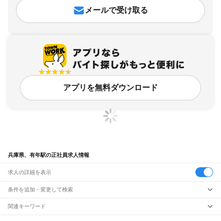
メールで受け取る
アプリを無料ダウンロード
兵庫県、有年駅の正社員求人情報
求人の詳細を表示
条件を追加・変更して検索
市区町村を追加・変更
関連キーワード
完全在宅ワーク 全国
シール貼り 在宅
現在地周辺
ガチャガチャ
犬カフェ
兵庫県