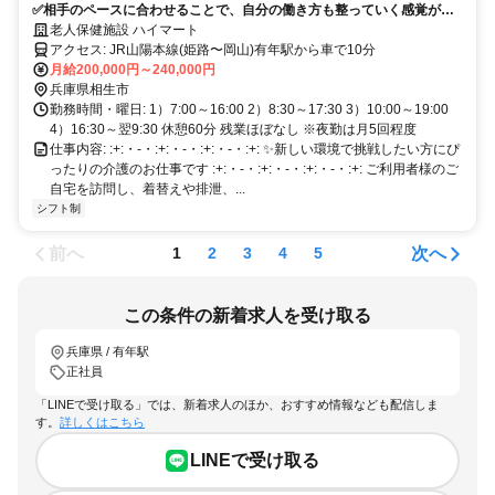
✅相手のペースに合わせることで、自分の働き方も整っていく感覚があ
ります。
老人保健施設 ハイマート
アクセス: JR山陽本線(姫路〜岡山)有年駅から車で10分
月給200,000円～240,000円
兵庫県相生市
勤務時間・曜日: 1）7:00～16:00 2）8:30～17:30 3）10:00～19:00
4）16:30～翌9:30 休憩60分 残業ほぼなし ※夜勤は月5回程度
仕事内容: :+:・-・:+:・-・:+:・-・:+: ✨新しい環境で挑戦したい方にぴ
ったりの介護のお仕事です :+:・-・:+:・-・:+:・-・:+: ご利用者様のご
自宅を訪問し、着替えや排泄、...
シフト制
前へ
次へ
1
2
3
4
5
この条件の新着求人を受け取る
兵庫県 / 有年駅
正社員
「LINEで受け取る」では、新着求人のほか、おすすめ情報なども配信しま
す。
詳しくはこちら
LINEで受け取る