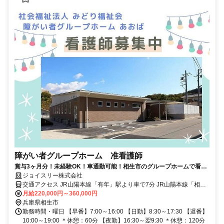
障がい者グループホーム 准看護師
賞与3ヶ月分！未経験OK！車通勤可能！相生市のグループホームで看護
のお仕事です！【イチオシ】
ジョイスリー株式会社
交通アクセス JR山陽本線「有年」駅より車で7分 JR山陽本線「相
生」駅より車で15分
月給220,000円～360,000円
兵庫県相生市
勤務時間・曜日 【早番】7:00～16:00 【日勤】8:30～17:30 【遅番】
10:00～19:00 ＊休憩：60分 【夜勤】16:30～翌9:30 ＊休憩：120分