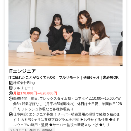
ITエンジニア
ITに触れたことがなくてもOK｜フルリモート｜研修6ヶ月｜未経験OK
株式会社Ring
フルリモート
月給370,000円～620,000円
勤務時間・曜日: フレックスタイム制・コアタイム10:00〜15:00／実
働8h 残業ほぼなし（月平均5時間以内） 休日は土日祝、年間休日128
日 リフレッシュ休暇など各種休暇あり
仕事内容: エンジニア募集！サーバー構築運用の現場で経験を積めま
す！ 入社後6ヶ月は育成プログラムを用意 ▶お任せする仕事 ◆ミド
ルウェアの運用・監視 ◆サーバー監視の新規立ち上げ ◆リリ...
フルリモート
在宅OK
昇給あり