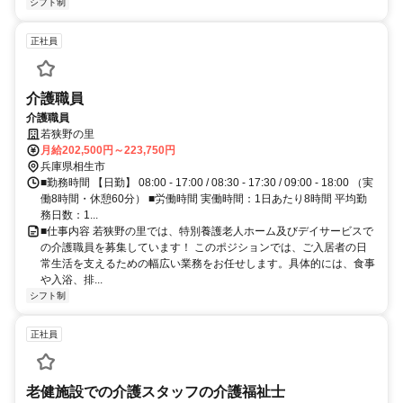
シフト制
正社員
介護職員
介護職員
若狭野の里
月給202,500円～223,750円
兵庫県相生市
■勤務時間 【日勤】 08:00 - 17:00 / 08:30 - 17:30 / 09:00 - 18:00 （実
働8時間・休憩60分） ■労働時間 実働時間：1日あたり8時間 平均勤
務日数：1...
■仕事内容 若狭野の里では、特別養護老人ホーム及びデイサービスで
の介護職員を募集しています！ このポジションでは、ご入居者の日
常生活を支えるための幅広い業務をお任せします。具体的には、食事
や入浴、排...
シフト制
正社員
老健施設での介護スタッフの介護福祉士