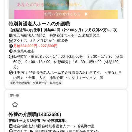
特別養護老人ホームの介護職
【姫路近隣のお仕事】賞与年2回（計2.00ヶ月）／月収例22万✨／夜勤
手当5,000円／マイカー通勤可（駐車場あり）
社会福祉法人 清照会 特別養護老人ホーム 若狭野の里
アクセス: ＪＲ 相生駅 から 車10分
月給224,000円～227,500円
兵庫県相生市
勤務時間・曜日: 8：00～17：00（休憩60分） 8：30～17：30（休憩
60分） 9：00～18：00（休憩60分） 16：30～翌9：00（休憩120
分）
仕事内容: 特別養護老人ホームで介護職員のお仕事です。 ＜主な仕事
内容＞ ・食事、入浴、排泄介助 ・レクリエーション 等
変形労働時間制
交通費支給
昇給あり
正社員
特養の介護職(14353686)
夜勤手当あり◎特養での介護職募集♪
社会福祉法人清照会特別養護老人ホーム若狭野の里
アクセス: JR山陽本線(姫路〜岡山) 有年駅から車で9分