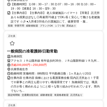
【勤務時間】 1) 08：30～17：30 2) 07：00～16：00 3) 10：00～
19：00 【夜勤】16：30～翌9：30
【仕事内容】 【仕事内容】 老人保健施設ハイマート 【常勤】 託児所
あり＆残業ほぼなし◎再雇用70歳までOK♪長く安心して働ける老健施
設です ☆彡 ●入所者100名の介護施設にて、健康管理 ・服...
長期
学歴不問
経験者歓迎
ブランクOK
シフト制
昇給あり
正社員
一般病院の准看護師/日勤常勤
魚橋病院
アクセス ＪＲ山陽本線 有年徒歩約36分、ＪＲ山陽新幹線/ＪＲ九州新
幹線 相生（兵庫県）北口徒歩約78分、ＪＲ山陽新幹線/ＪＲ九州新幹
月給200,000円～250,000円
線 相生（兵庫県）北口徒歩約78分
兵庫県相生市
勤務時間 実働時間：8時間/日 平均勤務日数：1ヶ月あたり20日
仕事内容 仕事内容 病棟における看護業務全般 院内託児所あり！子育
てや家事との両立も図りやすい職場環境です！ 魚橋病院では、職員
の方が長く務めれるようにと様々な取り組みが行われています。県内
でもいち...
固定時間制
交通費全額支給
経験者歓迎
有資格者歓迎
託児所あり
正社員