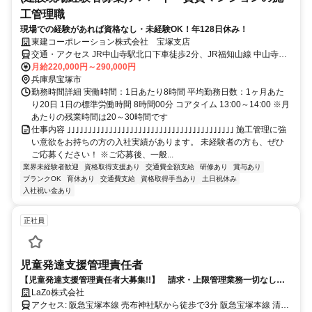
工管理職
現場での経験があれば資格なし・未経験OK！年128日休み！
東建コーポレーション株式会社 宝塚支店
交通・アクセス JR中山寺駅北口下車徒歩2分、JR福知山線 中山寺駅
下車徒歩3分
月給220,000円～290,000円
兵庫県宝塚市
勤務時間詳細 実働時間：1日あたり8時間 平均勤務日数：1ヶ月あた
り20日 1日の標準労働時間 8時間00分 コアタイム 13:00～14:00 ※月
あたりの残業時間は20～30時間です
仕事内容 ｣｣｣｣｣｣｣｣｣｣｣｣｣｣｣｣｣｣｣｣｣｣｣｣｣｣｣｣｣｣｣｣｣｣｣｣｣｣｣｣ 施工管理に強
い意欲をお持ちの方の入社実績があります。 未経験者の方も、ぜひ
ご応募ください！ ※ご応募後、一般...
業界未経験者歓迎
資格取得支援あり
交通費全額支給
研修あり
賞与あり
ブランクOK
育休あり
交通費支給
資格取得手当あり
土日祝休み
入社祝い金あり
正社員
児童発達支援管理責任者
【児童発達支援管理責任者大募集!!】 請求・上限管理業務一切なし！
お子様に向き合い支援に専念できる環境で発達支援業務
LaZo株式会社
アクセス: 阪急宝塚本線 売布神社駅から徒歩で3分 阪急宝塚本線 清荒