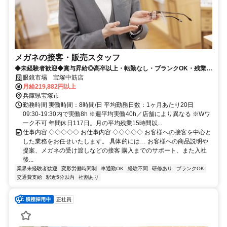
メガネの接客・販売スタッフ
◆未経験者歓迎◆賞与昇給◎高卒以上・転勤なし・ブランクOK・残業少
なめ・業界No1！
眼鏡市場 宝塚中筋店
月給219,882円以上
兵庫県宝塚市
勤務時間 実働時間：8時間/日 平均勤務日数：1ヶ月あたり20日
09:30-19:30内で実働8h ※週平均実働40h／店舗により異なる ※Wワ
ーク不可 年間休日117日。月の平均残業15時間以...
仕事内容 ◇◇◇◇◇ お仕事内容 ◇◇◇◇◇ お客様への接客を中心と
した業務をお任せいたします。 具体的には… お客様への商品説明や
提案、メガネの受け渡しなどの接客 購入までのサポート、また入社
後...
業界未経験者歓迎
変形労働時間制
車通勤OK
経験不問
研修あり
ブランクOK
交通費支給
駅近5分以内
社割あり
正社員