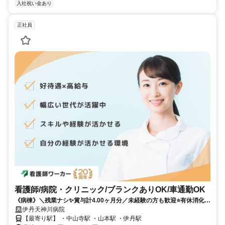
入社祝い金あり
正社員
看護師/病院・クリニック/ブランクありOK/車通勤OK
《病棟》＼残業ナシ✨賞与計4.00ヶ月分／未経験の方も歓迎⭐有休消化率
80％以上⭐地域密着型の精神科病院です❗️
伊丹天神川病院
【最寄り駅】 ・中山寺駅 ・山本駅 ・伊丹駅