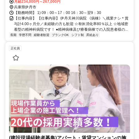
月給234,000円～267,000円
兵庫県伊丹市
【勤務時間】 1) 09：00～17：00 16：30～翌9：30
【仕事内容】 【仕事内容】 伊丹天神川病院 《病棟》＼残業ナシ＊賞
与計4.00ヶ月分／未経験の方も歓迎 ☆有休消化率80％以上 ☆地域密
着型の精神科病院です！ ●精神病棟及び療養病棟での入院患者様の...
長期
学歴不問
経験者歓迎
ブランクOK
シフト制
昇給あり
正社員
(建設現場経験者募集)アパート・賃貸マンションの施