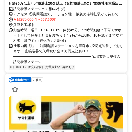
月給30万以上可／療法士20名以上（女性療法士8名）在籍/社用車貸出あ
り通勤に使用可能/キャリアアップも目指せる /入社祝い金10万円
訪問看護ステーション雅(みやび)
アクセス: ①訪問看護ステーション雅 ・阪急売布神社駅から徒歩で10
分 ・JR中山寺駅から徒歩で10分 ②訪問看護ステーション雅-仁川 ・
月給285,000円～337,000円
阪急今津線 小林駅から徒歩で18分 ・阪急今津線 仁川駅から徒歩で20
兵庫県宝塚市
分
勤務時間・曜日: 9:00～17:15（休憩45分）7.5時間勤務 * 子育てサポ
ートとして時短正社員制度あり！ * 9時から16時、16時30分までなど
相談可能です♪（祝休みも相談可）
仕事内容: 現在、訪問看護ステーションを宝塚市で2拠点運営しており
ます！ 直接応募で入職祝い金10万円支給あり！
━━━━━━━━━━━━━━━━━━━━━━ 宝塚市最大規模の
訪問看護ステーシ...
即日勤務OK
固定時間制
交通費支給
昇給あり
正社員