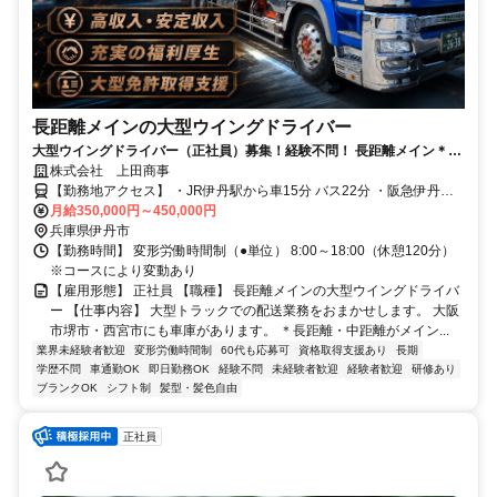
長距離メインの大型ウイングドライバー
大型ウイングドライバー（正社員）募集！経験不問！ 長距離メイン＊し
っかり稼げる＊
株式会社 上田商事
【勤務地アクセス】 ・JR伊丹駅から車15分 バス22分 ・阪急伊丹駅
から車15分 バス20分 ・阪急塚口駅から車20分 電車30分 ・阪急西宮
月給350,000円～450,000円
北口から車23分 電車48分 ・JR尼崎駅から車30分 電車30分 ・JR大阪
兵庫県伊丹市
駅から車35分 電車33分 ・阪急梅田駅から車35分 電車40分 ・阪急三
【勤務時間】 変形労働時間制（●単位） 8:00～18:00（休憩120分）
宮駅から車60分 電車50分 ・JR神戸駅から車70分 電車53分 〇車通勤
※コースにより変動あり
OK！
【雇用形態】 正社員 【職種】 長距離メインの大型ウイングドライバ
ー 【仕事内容】 大型トラックでの配送業務をおまかせします。 大阪
市堺市・西宮市にも車庫があります。 ＊長距離・中距離がメイン...
業界未経験者歓迎
変形労働時間制
60代も応募可
資格取得支援あり
長期
学歴不問
車通勤OK
即日勤務OK
経験不問
未経験者歓迎
経験者歓迎
研修あり
ブランクOK
シフト制
髪型・髪色自由
正社員