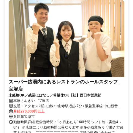
スーパー銭湯内にあるレストランのホールスタッフ_
宝塚店
未経験OK／残業ほぼなし／希望休OK【社】西日本営業部
本家さぬきや 宝塚店
交通・アクセス 福知山線 中山寺駅 徒歩7分 / 阪急宝塚線 中山観音駅
徒歩13分・山本駅 車2分
月給270,000円以上
兵庫県宝塚市
勤務時間詳細 総労働時間：1ヶ月あたり160時間 シフト制（実働4～
8h） ※店舗により勤務時間は異なります ※多少残業あり ◇働き方改
革を進行中！ ￣￣￣￣￣￣￣￣￣￣￣￣ 店舗の規模に合わせて...