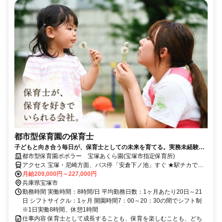
都市型保育園の保育士
子どもと向き合う毎日が、保育士としての未来を育てる。実務未経験・
ブランクOK♪賞与年2回！年間休日108日/122日の選択可◎少人数で働き
都市型保育園ポポラー 宝塚あくら園(宝塚市指定保育所)
やすい都市型保育園！
アクセス 宝塚・尼崎方面、バス停「安倉下ノ池」すぐ ★駅チカで通
勤ラクラク！
月給209,000円～227,000円
兵庫県宝塚市
勤務時間 実働時間：8時間/日 平均勤務日数：1ヶ月あたり20日～21
日 シフトサイクル：1ヶ月 開園時間7：00～20：30の間でシフト制
※1日実働8時間、休憩1時間
仕事内容 保育士として成長することも、保育を楽しむことも、どち