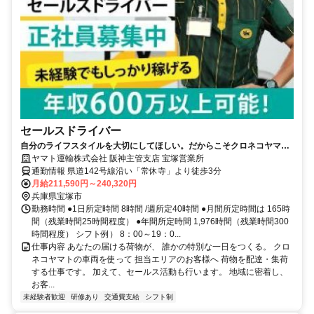
セールスドライバー
自分のライフスタイルを大切にしてほしい。だからこそクロネコヤマト
は収入も休日も充実
ヤマト運輸株式会社 阪神主管支店 宝塚営業所
通勤情報 県道142号線沿い「常休寺」より徒歩3分
月給211,590円～240,320円
兵庫県宝塚市
勤務時間 ●1日所定時間 8時間 /週所定40時間 ●月間所定時間は 165時
間（残業時間25時間程度） ●年間所定時間 1,976時間（残業時間300
時間程度） シフト例） 8：00～19：0...
仕事内容 あなたの届ける荷物が、 誰かの特別な一日をつくる。 クロ
ネコヤマトの車両を使って 担当エリアのお客様へ 荷物を配達・集荷
する仕事です。 加えて、セールス活動も行います。 地域に密着し、
お客...
未経験者歓迎
研修あり
交通費支給
シフト制