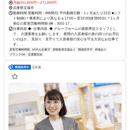
プホームです◎
塚線〕 中山寺南口徒歩約9分、阪急宝塚本線 売布神社東改札口徒歩約
月給251,800円～271,800円
14分 JR宝塚線「中山寺」駅から徒歩約6分
兵庫県宝塚市
勤務時間 実働時間：8時間/日 平均勤務日数：1ヶ月あたり22日 ■シフ
ト制(例)＊事業所により異なる a.17:00～翌10:00(休憩60分) ＊1ヶ月
単位の変形労働時間制 (例：30日-17...
仕事内容 ◆- 仕事内容 -◆ グループホームの夜勤専従スタッフとし
て、 介護業務をお願いします。 夜間の入居者様の身の回りのお手伝
いのほか、 見回り・見守りで入居者様の安心を守る大切なお仕事で
す。...
変形労働時間制
60代も応募可
資格取得支援あり
職場見学可
研修あり
ブランクOK
交通費支給
正社員