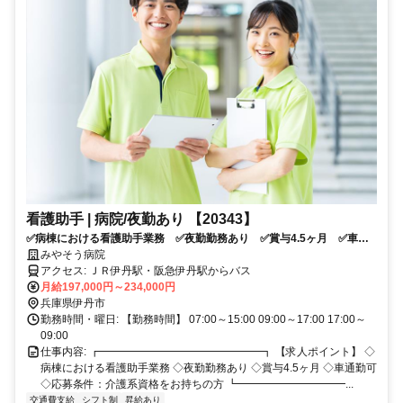
看護助手 | 病院/夜勤あり 【20343】
✅病棟における看護助手業務 ✅夜勤勤務あり ✅賞与4.5ヶ月 ✅車通
勤可 ✅応募条件：介護系資格をお持ちの方
みやそう病院
アクセス: ＪＲ伊丹駅・阪急伊丹駅からバス
月給197,000円～234,000円
兵庫県伊丹市
勤務時間・曜日: 【勤務時間】 07:00～15:00 09:00～17:00 17:00～
09:00
仕事内容: ┏━━━━━━━━━━━━━━━┓ 【求人ポイント】 ◇
病棟における看護助手業務 ◇夜勤勤務あり ◇賞与4.5ヶ月 ◇車通勤可
◇応募条件：介護系資格をお持ちの方 ┗━━━━━━━━━━...
交通費支給
シフト制
昇給あり