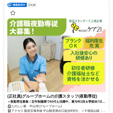
正社員
(正社員)グループホームの介護スタッフ(夜勤専従)
＜夜勤専従募集！定年制撤廃で60代も活躍中。賞与年2回＆季節休7日◎
少ない日数でしっかり稼げる！＞賞与年2回＆昇給あり！定年制撤廃で
たのしい家 中山寺(グループホーム)
長く安定して働けます。少人数制で寄り添うケアができる温かいグルー
アクセス 阪急宝塚本線 中山観音南出口徒歩約6分、ＪＲ福知山線〔宝