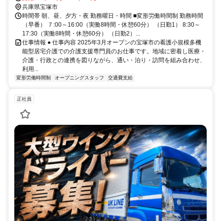
兵庫県宝塚市
時間帯 朝、昼、夕方・夜 勤務曜日・時間 ■変形労働時間制 勤務時間
（早番） ７:00～16:00（実働8時間・休憩60分） （日勤1） 8:30～
17:30（実働8時間・休憩60分） （日勤2）...
仕事情報 ● 仕事内容 2025年3月オープンの宝塚市の看護小規模多機
能型居宅介護での介護支援専門員のお仕事です。地域に密着し医療・
介護・行政との連携を図りながら、通い・泊り・訪問を組み合わせ、
利用...
変形労働時間制
オープニングスタッフ
交通費支給
正社員