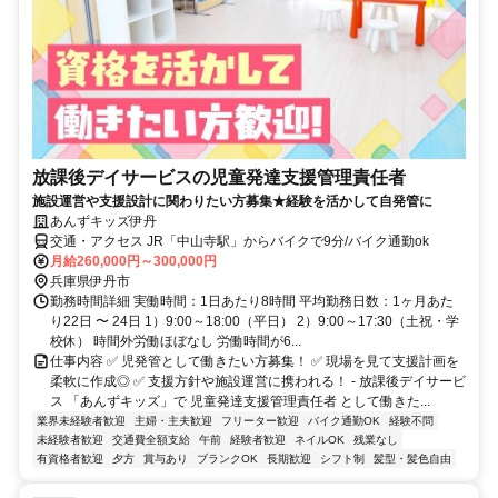
放課後デイサービスの児童発達支援管理責任者
施設運営や支援設計に関わりたい方募集★経験を活かして自発管に
あんずキッズ伊丹
交通・アクセス JR「中山寺駅」からバイクで9分/バイク通勤ok
月給260,000円～300,000円
兵庫県伊丹市
勤務時間詳細 実働時間：1日あたり8時間 平均勤務日数：1ヶ月あた
り22日 〜 24日 1）9:00～18:00（平日） 2）9:00～17:30（土祝・学
校休） 時間外労働ほぼなし 労働時間が6...
仕事内容 ✅ 児発管として働きたい方募集！ ✅ 現場を見て支援計画を
柔軟に作成◎ ✅ 支援方針や施設運営に携われる！ - 放課後デイサービ
ス 「あんずキッズ」で 児童発達支援管理責任者 として働きた...
業界未経験者歓迎
主婦・主夫歓迎
フリーター歓迎
バイク通勤OK
経験不問
未経験者歓迎
交通費全額支給
午前
経験者歓迎
ネイルOK
残業なし
有資格者歓迎
夕方
賞与あり
ブランクOK
長期歓迎
シフト制
髪型・髪色自由