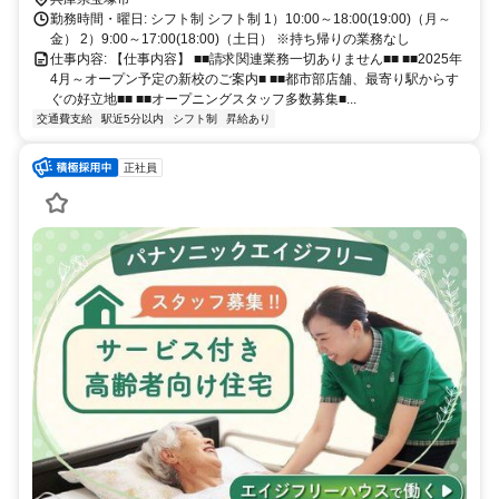
勤務時間・曜日: シフト制 シフト制 1）10:00～18:00(19:00)（月～
金） 2）9:00～17:00(18:00)（土日） ※持ち帰りの業務なし
仕事内容: 【仕事内容】 ■■請求関連業務一切ありません■■ ■■2025年
4月～オープン予定の新校のご案内■ ■■都市部店舗、最寄り駅からす
ぐの好立地■■ ■■オープニングスタッフ多数募集■...
交通費支給
駅近5分以内
シフト制
昇給あり
正社員