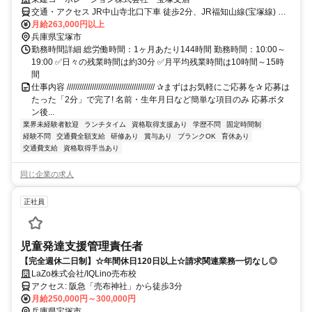
交通・アクセス JR中山寺北口下車 徒歩2分、JR福知山線(宝塚線) 中
山寺駅下車 徒歩3分
月給263,000円以上
兵庫県宝塚市
勤務時間詳細 総労働時間：1ヶ月あたり144時間 勤務時間：10:00～
19:00 ✅日々の残業時間は約30分 ✅月平均残業時間は10時間～15時
間
仕事内容 ////////////////////////////////////////// ✰まずはお気軽にご応募を✰ 応募は
たった「2分」で完了! 名前・生年月日など簡単な項目のみ 応募ボタ
ン後...
業界未経験者歓迎
ランチタイム
資格取得支援あり
学歴不問
固定時間制
経験不問
交通費全額支給
研修あり
賞与あり
ブランクOK
育休あり
交通費支給
資格取得手当あり
同じ企業の求人
正社員
児童発達支援管理責任者
【完全週休二日制】☆年間休日120日以上☆請求関連業務一切なし◎
LaZo株式会社/IQLino売布校
アクセス: 阪急「売布神社」から徒歩3分
月給250,000円～300,000円
兵庫県宝塚市