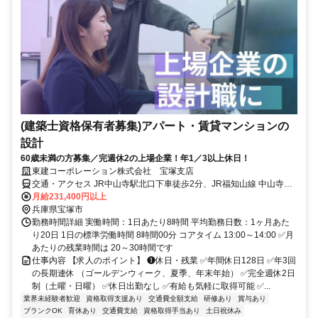
(建築士資格保有者募集)アパート・賃貸マンションの
設計
60歳未満の方募集／完週休2の上場企業！年1／3以上休日！
東建コーポレーション株式会社 宝塚支店
交通・アクセス JR中山寺駅北口下車徒歩2分、JR福知山線 中山寺駅
下車徒歩3分
月給231,400円以上
兵庫県宝塚市
勤務時間詳細 実働時間：1日あたり8時間 平均勤務日数：1ヶ月あた
り20日 1日の標準労働時間 8時間00分 コアタイム 13:00～14:00 ✅月
あたりの残業時間は 20～30時間です
仕事内容 【求人のポイント】 ❶休日・残業 ✅年間休日128日 ✅年3回
の長期連休 （ゴールデンウィーク、夏季、年末年始） ✅完全週休2日
制（土曜・日曜） ✅休日出勤なし ✅有給も気軽に取得可能 ✅...
業界未経験者歓迎
資格取得支援あり
交通費全額支給
研修あり
賞与あり
ブランクOK
育休あり
交通費支給
資格取得手当あり
土日祝休み