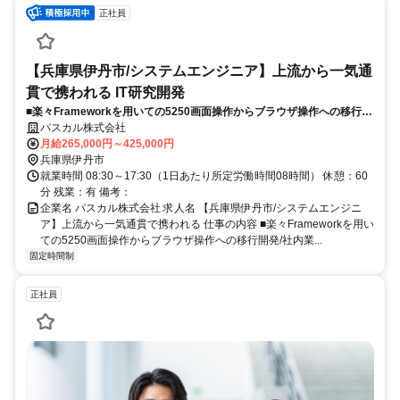
正社員
【兵庫県伊丹市/システムエンジニア】上流から一気通
貫で携われる IT研究開発
■楽々Frameworkを用いての5250画面操作からブラウザ操作への移行開
発/社内業務効率化を目的としたWebアプリケーションの設計・開発など
パスカル株式会社
をお任せします。
月給265,000円～425,000円
兵庫県伊丹市
就業時間 08:30～17:30（1日あたり所定労働時間08時間） 休憩：60
分 残業：有 備考：
企業名 パスカル株式会社 求人名 【兵庫県伊丹市/システムエンジニ
ア】上流から一気通貫で携われる 仕事の内容 ■楽々Frameworkを用い
ての5250画面操作からブラウザ操作への移行開発/社内業...
固定時間制
正社員