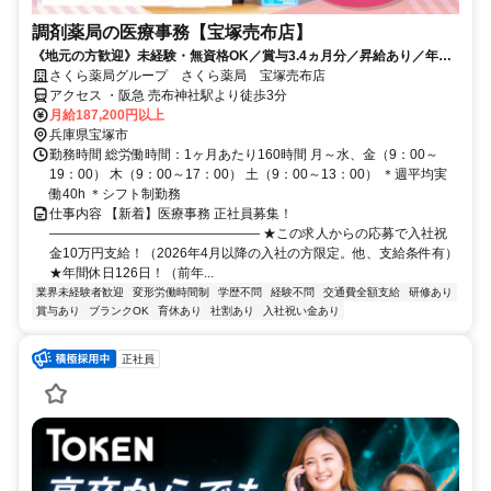
調剤薬局の医療事務【宝塚売布店】
《地元の方歓迎》未経験・無資格OK／賞与3.4ヵ月分／昇給あり／年休
126日（前年度実績）／平均有休取得数11.5日（2025度実績）
さくら薬局グループ さくら薬局 宝塚売布店
アクセス ・阪急 売布神社駅より徒歩3分
月給187,200円以上
兵庫県宝塚市
勤務時間 総労働時間：1ヶ月あたり160時間 月～水、金（9：00～
19：00） 木（9：00～17：00） 土（9：00～13：00） ＊週平均実
働40h ＊シフト制勤務
仕事内容 【新着】医療事務 正社員募集！
―――――――――――――――― ★この求人からの応募で入社祝
金10万円支給！（2026年4月以降の入社の方限定。他、支給条件有）
★年間休日126日！（前年...
業界未経験者歓迎
変形労働時間制
学歴不問
経験不問
交通費全額支給
研修あり
賞与あり
ブランクOK
育休あり
社割あり
入社祝い金あり
正社員