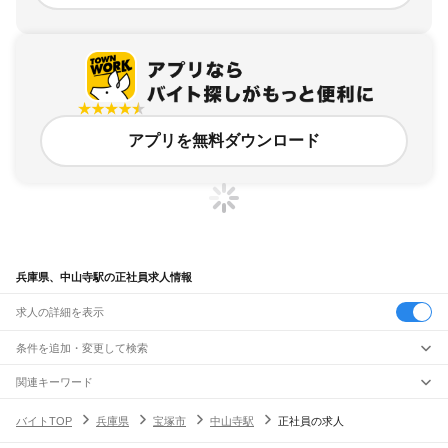
アプリを無料ダウンロード
兵庫県、中山寺駅の正社員求人情報
求人の詳細を表示
条件を追加・変更して検索
市区町村を追加・変更
関連キーワード
完全在宅ワーク 全国
シール貼り 在宅
現在地周辺
ガチャガチャ
犬カフェ
兵庫県
駅を追加・変更
バイトTOP
兵庫県
宝塚市
中山寺駅
正社員の求人
兵庫県
すべて
神戸市
すべて