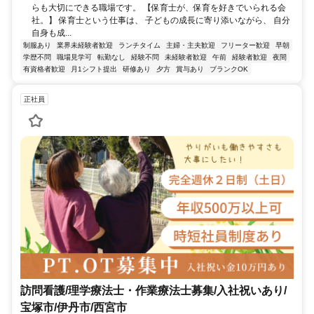
らも大切にできる職場です。 【保育士が、保育を好きでいられる会
社。】 保育士という仕事は、 子どもの成長に寄り添いながら、 自分
自身も成...
制服あり
業界未経験者歓迎
ランチタイム
主婦・主夫歓迎
フリーター歓迎
早朝
学歴不問
職場見学可
転勤なし
経験不問
未経験者歓迎
午前
経験者歓迎
夜間
有資格者歓迎
月1シフト提出
研修あり
夕方
賞与あり
ブランクOK
正社員
訪問看護/理学療法士・作業療法士募集/入社祝いあり/
宝塚市/伊丹市/西宮市