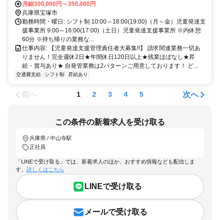
月給300,000円～350,000円
神駅から徒歩で17分 阪急宝塚本線 中山観音駅から徒歩で13分
兵庫県宝塚市
勤務時間・曜日: シフト制 10:00～18:00(19:00)（月～金）児童発達支
援事業所 9:00～16:00(17:00)（土日）児童発達支援事業所 ※内休憩
60分 ※持ち帰りの業務な...
仕事内容: 【児童発達支援管理責任者大募集!!】 請求関連業務一切あ
りません！完全週休2日★年間休日120日以上★残業ほぼなし★昇
給・賞与あり★ 自発管業務は2パターンご用意しております！ ど...
交通費支給
シフト制
昇給あり
前へ
次へ
1
2
3
4
5
この条件の新着求人を受け取る
兵庫県 / 中山寺駅
正社員
「LINEで受け取る」では、新着求人のほか、おすすめ情報なども配信しま
す。
詳しくはこちら
LINEで受け取る
メールで受け取る