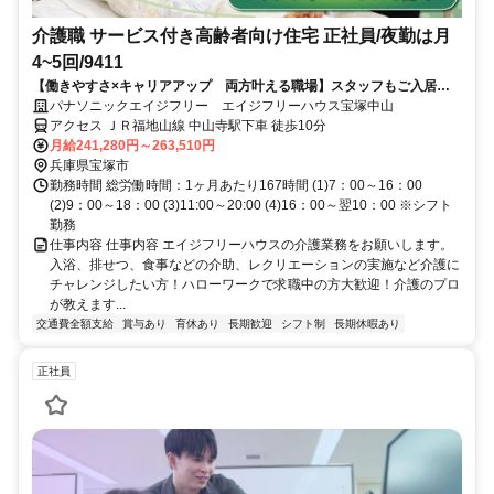
介護職 サービス付き高齢者向け住宅 正社員/夜勤は月
4~5回/9411
【働きやすさ×キャリアアップ 両方叶える職場】スタッフもご入居者
様も、みんなが自然と笑顔になれる？笑顔がつながる、あたたかい職場
パナソニックエイジフリー エイジフリーハウス宝塚中山
です♪
アクセス ＪＲ福地山線 中山寺駅下車 徒歩10分
月給241,280円～263,510円
兵庫県宝塚市
勤務時間 総労働時間：1ヶ月あたり167時間 (1)7：00～16：00
(2)9：00～18：00 (3)11:00～20:00 (4)16：00～翌10：00 ※シフト
勤務
仕事内容 仕事内容 エイジフリーハウスの介護業務をお願いします。
入浴、排せつ、食事などの介助、レクリエーションの実施など介護に
チャレンジしたい方！ハローワークで求職中の方大歓迎！介護のプロ
が教えます...
交通費全額支給
賞与あり
育休あり
長期歓迎
シフト制
長期休暇あり
正社員