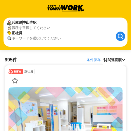
兵庫県
中山寺駅
職種を選択してください
正社員
キーワードを選択してください
995件
条件保存
関連度順
正社員