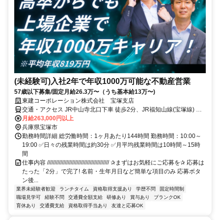
(未経験可)入社2年で年収1000万可能な不動産営業
57歳以下募集/固定月給26.3万〜（うち基本給13万〜)
東建コーポレーション株式会社 宝塚支店
交通・アクセス JR中山寺北口下車 徒歩2分、JR福知山線(宝塚線) 中
山寺駅下車 徒歩3分
月給263,000円以上
兵庫県宝塚市
勤務時間詳細 総労働時間：1ヶ月あたり144時間 勤務時間：10:00～
19:00 ✅日々の残業時間は約30分 ✅月平均残業時間は10時間～15時
間
仕事内容 ////////////////////////////////////////// ✰まずはお気軽にご応募を✰ 応募は
たった「2分」で完了! 名前・生年月日など簡単な項目のみ 応募ボタ
ン後...
業界未経験者歓迎
ランチタイム
資格取得支援あり
学歴不問
固定時間制
職場見学可
経験不問
交通費全額支給
研修あり
賞与あり
ブランクOK
育休あり
交通費支給
資格取得手当あり
友達と応募OK