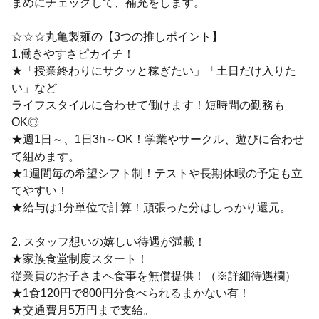
まめにチェックして、補充をします。
☆☆☆丸亀製麺の【3つの推しポイント】
1.働きやすさピカイチ！
★「授業終わりにサクッと稼ぎたい」「土日だけ入りた
い」など
ライフスタイルに合わせて働けます！短時間の勤務も
OK◎
★週1日～、1日3h～OK！学業やサークル、遊びに合わせ
て組めます。
★1週間毎の希望シフト制！テストや長期休暇の予定も立
てやすい！
★給与は1分単位で計算！頑張った分はしっかり還元。
2. スタッフ想いの嬉しい待遇が満載！
★家族食堂制度スタート！
従業員のお子さまへ食事を無償提供！（※詳細待遇欄）
★1食120円で800円分食べられるまかない有！
★交通費月5万円まで支給。