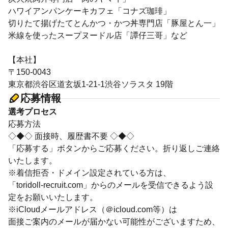
ハワイアンパンケーキカフェ「コナズ珈琲」
切りたて揚げたてとんかつ・かつ丼専門店「豚屋とん一」
米線を使ったスープヌードル店「譚仔三哥」など
【本社】
〒150-0043
東京都渋谷区道玄坂1-21-1渋谷ソラスタ 19階
応募情報
選考プロセス
応募方法
◇◆◇ 面接時、履歴書不要 ◇◆◇
「応募する」ボタンからご応募ください。折り返しご連絡
いたします。
※着信拒否・ドメイン設定されている方は、
「toridoll-recruit.com」からのメールを受信できるよう設
定をお願いいたします。
※iCloudメールアドレス（＠icloud.com等）は
面接ご案内のメールが届かない可能性がございますため、