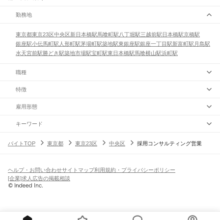
勤務地
東京都
東京23区
中央区
新日本橋駅
馬喰町駅
八丁堀駅
三越前駅
日本橋駅
京橋駅
銀座駅
小伝馬町駅
人形町駅
茅場町駅
築地駅
東銀座駅
銀座一丁目駅
新富町駅
月島駅
水天宮前駅
勝どき駅
築地市場駅
宝町駅
東日本橋駅
馬喰横山駅
浜町駅
職種
特徴
雇用形態
キーワード
バイトTOP
東京都
東京23区
中央区
採用コンサルティング営業
ヘルプ・お問い合わせ
サイトマップ
利用規約・プライバシーポリシー
[企業]求人広告の掲載相談