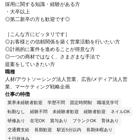
採用に関する知識・経験がある方
・大卒以上
◎第二新卒の方も歓迎です◎
［こんな方にピッタリです］
◎お客様との信頼関係を築く営業活動を行いたい方
◎計画的に案件を進めることが得意な方
◎一つの商材ではなく、さまざまな手法で
提案をしていきたい方
職種
人材/アウトソーシング法人営業、広告/メディア法人営
業、マーケティング戦略企画
仕事の特徴
業界未経験者歓迎
学歴不問
固定時間制
職場見学可
転勤なし
経験不問
未経験者歓迎
経験者歓迎
ネイルOK
研修あり
在宅OK
賞与あり
ブランクOK
育休あり
交通費支給
長期歓迎
駅近5分以内
長期休暇あり
土日祝休み