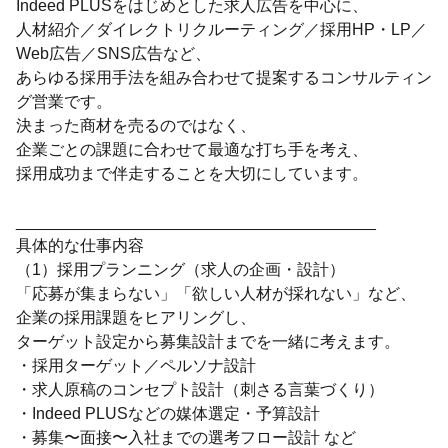
Indeed PLUSをはじめとした求人広告を中心に、
人材紹介／ダイレクトリクルーティング／採用HP・LP／
Web広告／SNS広告など、
あらゆる採用手法を組み合わせて提案するコンサルティン
グ営業です。
決まった商材を売るのではなく、
企業ごとの課題に合わせて最適な打ち手を考え、
採用成功まで伴走することを大切にしています。
________________________________________
具体的な仕事内容
（1）採用プランニング（求人の企画・設計）
「応募が集まらない」「欲しい人材が採れない」など、
企業の採用課題をヒアリングし、
ターゲット設定から募集設計までを一緒に考えます。
・採用ターゲット／ペルソナ設計
・求人原稿のコンセプト設計（刺さる言葉づくり）
・Indeed PLUSなどの媒体選定・予算設計
・募集〜面接〜入社までの選考フロー設計 など