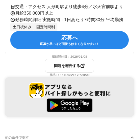
交通・アクセス 人形町駅より徒歩4分／水天宮前駅より徒歩2分／茅場町駅より徒歩7分
月給350,000円以上
勤務時間詳細 実働時間：1日あたり7時間30分 平均勤務日数：1ヶ月あたり20日 〜 21日 9:30～18:00（実働7.5時間・休憩1時間） ・週2日までリモートワーク可 （勤務開始後の最初の3〜6か月間は、原則として出社勤務となります。） ・残業は月平均10～20時間程度
土日祝休み
固定時間制
応募へ
応募が早いほど面接もはやくなりやすい！
掲載開始日：
2026/01/08
問題を報告する
原稿ID：
6109e2ea7f7e85f0
他の条件で探す