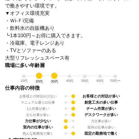
で働きやすい環境です。
▼オフィス環境充実
・Ｗi-Ｆi完備
・飲料水の自販機あり
┗1本100円～お得に購入できます。
・冷蔵庫、電子レンジあり
・TVとソファーのある
大型リフレッシュスペース有
職場に多い年齢層
10代
40代
50代
60代
70代〜
20代
30代
仕事内容の特徴
お客様との対話が多い
お客様との対話が少ない
創意工夫の多い仕事
マニュアル通りの仕事
チーム作業が多い
1人作業が多い
デスクワークが多い
立ち仕事が多い
力仕事が少ない
力仕事が多い
室内の仕事が多い
室外の仕事が多い
固定の勤務地で働く
色んな勤務地で働く