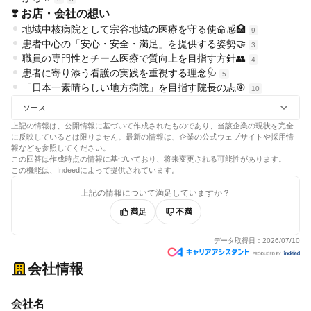
❣️ お店・会社の想い
地域中核病院として宗谷地域の医療を守る使命感🏥
9
患者中心の「安心・安全・満足」を提供する姿勢🤝
3
職員の専門性とチーム医療で質向上を目指す方針👥
4
患者に寄り添う看護の実践を重視する理念🩺
5
「日本一素晴らしい地方病院」を目指す院長の志🎯
10
ソース
上記の情報は、公開情報に基づいて作成されたものであり、当該企業の現状を完全
に反映しているとは限りません。最新の情報は、企業の公式ウェブサイトや採用情
報などを参照してください。
この回答は作成時点の情報に基づいており、将来変更される可能性があります。
この機能は、Indeedによって提供されています。
上記の情報について満足していますか？
満足
不満
データ取得日：
2026/07/10
会社情報
会社名