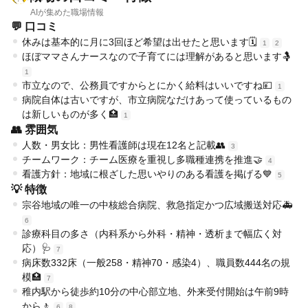
AIが集めた職場情報
💬 口コミ
休みは基本的に月に3回ほど希望は出せたと思います🗓️
1
2
ほぼママさんナースなので子育てには理解があると思います🤱
1
市立なので、公務員ですからとにかく給料はいいですね💴
1
病院自体は古いですが、市立病院なだけあって使っているもの
は新しいものが多く🏥
1
👥 雰囲気
人数・男女比：男性看護師は現在12名と記載👥
3
チームワーク：チーム医療を重視し多職種連携を推進🤝
4
看護方針：地域に根ざした思いやりのある看護を掲げる💙
5
💡 特徴
宗谷地域の唯一の中核総合病院、救急指定かつ広域搬送対応🚑
6
診療科目の多さ（内科系から外科・精神・透析まで幅広く対
応）🩺
7
病床数332床（一般258・精神70・感染4）、職員数444名の規
模🏥
7
稚内駅から徒歩約10分の中心部立地、外来受付開始は午前9時
から🚶
6
8