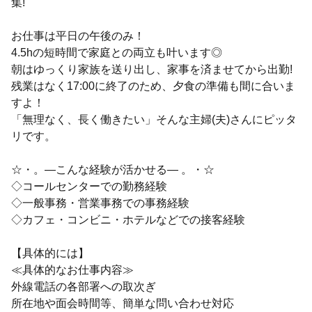
集!
お仕事は平日の午後のみ！
4.5hの短時間で家庭との両立も叶います◎
朝はゆっくり家族を送り出し、家事を済ませてから出勤!
残業はなく17:00に終了のため、夕食の準備も間に合いま
すよ！
「無理なく、長く働きたい」そんな主婦(夫)さんにピッタ
リです。
☆・。—こんな経験が活かせる— 。・☆
◇コールセンターでの勤務経験
◇一般事務・営業事務での事務経験
◇カフェ・コンビニ・ホテルなどでの接客経験
【具体的には】
≪具体的なお仕事内容≫
外線電話の各部署への取次ぎ
所在地や面会時間等、簡単な問い合わせ対応