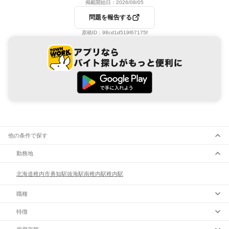
掲載開始日：
2026/08/05
問題を報告する
原稿ID：
98cd1d519f67175f
他の条件で探す
勤務地
北海道
稚内市
勇知駅
抜海駅
南稚内駅
稚内駅
職種
特徴