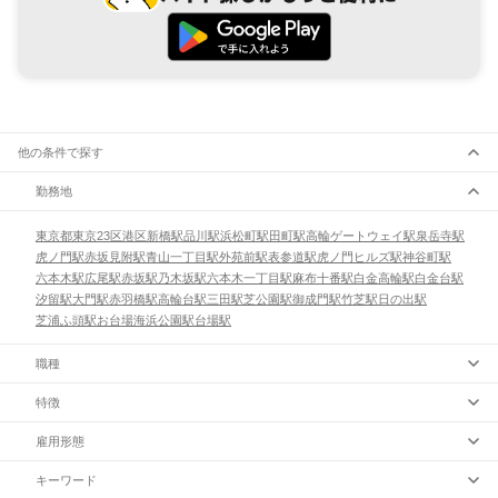
他の条件で探す
勤務地
東京都
東京23区
港区
新橋駅
品川駅
浜松町駅
田町駅
高輪ゲートウェイ駅
泉岳寺駅
虎ノ門駅
赤坂見附駅
青山一丁目駅
外苑前駅
表参道駅
虎ノ門ヒルズ駅
神谷町駅
六本木駅
広尾駅
赤坂駅
乃木坂駅
六本木一丁目駅
麻布十番駅
白金高輪駅
白金台駅
汐留駅
大門駅
赤羽橋駅
高輪台駅
三田駅
芝公園駅
御成門駅
竹芝駅
日の出駅
芝浦ふ頭駅
お台場海浜公園駅
台場駅
職種
特徴
雇用形態
キーワード