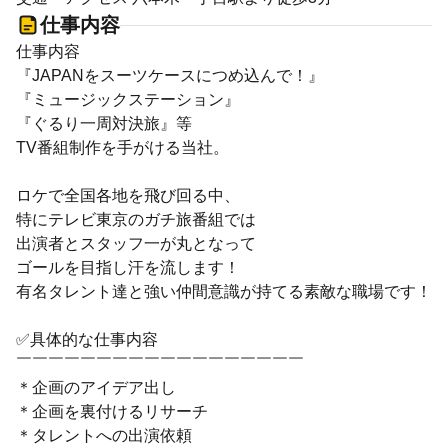
仕事内容
仕事内容
『JAPANをスーツケースにつめ込んで！』
『ミュージックステーション』
『ぐるり一周対決旅』等
TV番組制作を手がける当社。
ロケで全国各地を飛び回る中、
特にテレビ東京のガチ旅番組では
出演者とスタッフ一が丸となって
ゴールを目指し汗を流します！
有名タレント達と強い仲間意識が持てる素敵な職場です！
✅具体的な仕事内容
￣￣￣￣￣￣￣￣￣￣￣￣￣￣￣￣￣￣
＊企画のアイデア出し
＊企画を裏付けるリサーチ
＊タレントへの出演依頼