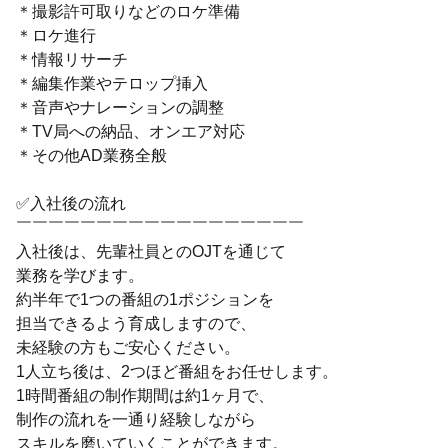
＊撮影許可取りなどのロケ準備
＊ロケ進行
＊情報リサーチ
＊編集作業やテロップ挿入
＊音声やナレーションの調整
＊TV局への納品、オンエア対応
＊その他AD業務全般
✅入社後の流れ
￣￣￣￣￣￣￣￣￣￣￣￣￣￣￣￣￣￣
入社後は、先輩社員とのOJTを通じて
業務を学びます。
約半年で1つの番組の1ポジションを
担当できるよう育成しますので、
未経験の方もご安心ください。
1人立ち後は、2つほど番組をお任せします。
1時間番組の制作期間は約1ヶ月で、
制作の流れを一通り経験しながら
スキルを磨いていくことができます。