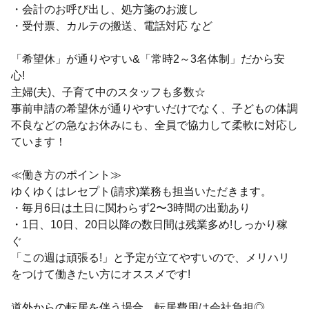
・会計のお呼び出し、処方箋のお渡し
・受付票、カルテの搬送、電話対応 など
「希望休」が通りやすい&「常時2～3名体制」だから安
心!
主婦(夫)、子育て中のスタッフも多数☆
事前申請の希望休が通りやすいだけでなく、子どもの体調
不良などの急なお休みにも、全員で協力して柔軟に対応し
ています！
≪働き方のポイント≫
ゆくゆくはレセプト(請求)業務も担当いただきます。
・毎月6日は土日に関わらず2〜3時間の出勤あり
・1日、10日、20日以降の数日間は残業多め!しっかり稼
ぐ
「この週は頑張る!」と予定が立てやすいので、メリハリ
をつけて働きたい方にオススメです!
道外からの転居を伴う場合、転居費用は会社負担◎