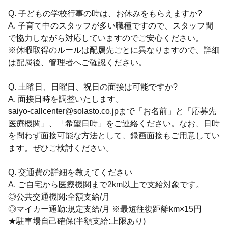
Q. 子どもの学校行事の時は、お休みをもらえますか?
A. 子育て中のスタッフが多い職種ですので、スタッフ間
で協力しながら対応していますのでご安心ください。
※休暇取得のルールは配属先ごとに異なりますので、詳細
は配属後、管理者へご確認ください。
Q. 土曜日、日曜日、祝日の面接は可能ですか?
A. 面接日時を調整いたします。
saiyo-callcenter@solasto.co.jpまで「お名前」と「応募先
医療機関」、「希望日時」をご連絡ください。なお、日時
を問わず面接可能な方法として、録画面接もご用意してい
ます。ぜひご検討ください。
Q. 交通費の詳細を教えてください
A. ご自宅から医療機関まで2km以上で支給対象です。
◎公共交通機関:全額支給/月
◎マイカー通勤:規定支給/月 ※最短往復距離km×15円
★駐車場自己確保(半額支給:上限あり)