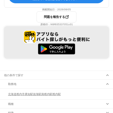
掲載開始日：
2026/08/05
問題を報告する
原稿ID：
f49f935337051c01
他の条件で探す
勤務地
北海道
稚内市
勇知駅
抜海駅
南稚内駅
稚内駅
職種
特徴