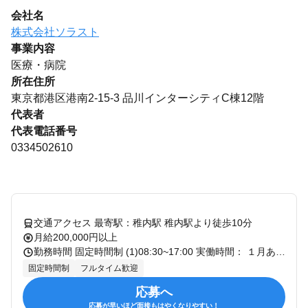
会社名
株式会社ソラスト
事業内容
医療・病院
所在住所
東京都港区港南2-15-3 品川インターシティC棟12階
代表者
代表電話番号
0334502610
交通アクセス 最寄駅：稚内駅 稚内駅より徒歩10分
月給200,000円以上
勤務時間 固定時間制 (1)08:30~17:00 実働時間： １月あたり 150.0時間 (1)月,火,水,木,金 ※月末月初は休日出勤の場合あり(平日に振替休日取得) 【残業】月20時間程度(毎月1日・10日・20日に行う請求業務の際に残業あり) 残業：残業あり 平均所定労働時間： １月あたり 150.0時間
固定時間制
フルタイム歓迎
応募へ
応募が早いほど面接もはやくなりやすい！