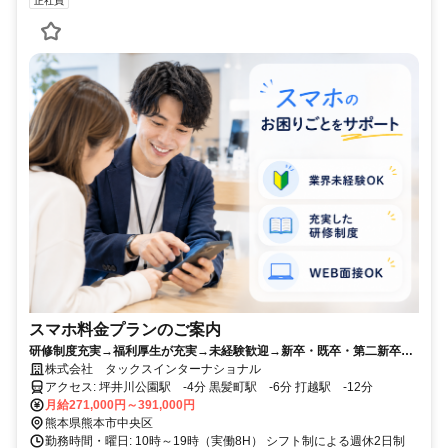
正社員
スマホ料金プランのご案内
研修制度充実→福利厚生が充実→未経験歓迎→新卒・既卒・第二新卒歓
迎→安定した業界→簡単応募→スキルアップ・キャリアアップ可→資格
株式会社 タックスインターナショナル
取得支援制度有→交通費支給→社会保険完備
アクセス: 坪井川公園駅 -4分 黒髪町駅 -6分 打越駅 -12分
月給271,000円～391,000円
熊本県熊本市中央区
勤務時間・曜日: 10時～19時（実働8H） シフト制による週休2日制