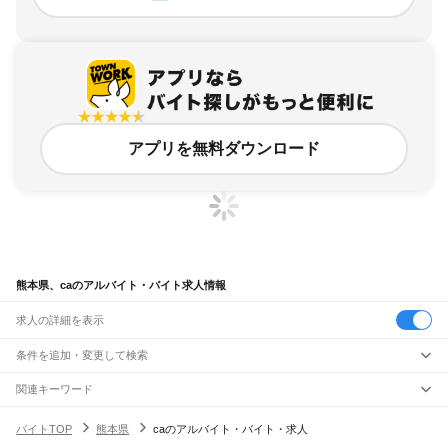
アプリを無料ダウンロード
熊本県、caのアルバイト・バイト求人情報
求人の詳細を表示
条件を追加・変更して検索
市区町村を追加・変更
関連キーワード
完全在宅ワーク 全国
シール貼り 在宅
現在地周辺
ガチャガチャ
犬カフェ
熊本県
駅を追加・変更
バイトTOP
熊本県
caのアルバイト・バイト・求人
バイトTOP
ca
熊本県 ca
熊本県
すべて