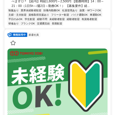
べます◎＊ 【給与】時給1,600円～2,500円 【勤務時間】14：00～
21：00（1日5h～/週2日～勤務OK！） 【募集要件】経...
制服あり
業界未経験者歓迎
扶養内勤務OK
社員登用あり
副業・WワークOK
主婦・主夫歓迎
資格取得支援あり
フリーター歓迎
バイク通勤OK
車通勤OK
平日のみOK
学生歓迎
経験不問
未経験者歓迎
経験者歓迎
有資格者歓迎
研修あり
ブランクOK
交通費支給
長期歓迎
派遣社員