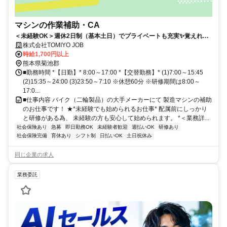
マシンの作業補助・CA
＜未経験OK＞週休2日制（基本土日）でプライベートも充実✨覚えれば
簡単！✨
株式会社TOMIYO JOB
時給1,700円以上
熊本県菊池郡
■勤務時間 *【日勤】* 8:00～17:00 *【交替勤務】* (1)7:00～15:45
(2)15:35～24:00 (3)23:50～7:10 ※休憩60分 ※研修期間は8:00～
17:0...
■仕事内容 バイク（二輪製品）の大手メーカーにて 製造マシンの補助
のお仕事です！ ★*未経験でも始められるお仕事* 配属前にしっかり
と研修がある為、 未経験の方も安心して始められます。 *＜業務詳...
社会保険あり
急募
即日勤務OK
未経験者歓迎
週払いOK
研修あり
社会保険完備
育休あり
シフト制
日払いOK
土日祝休み
同じ企業の求人
業務委託