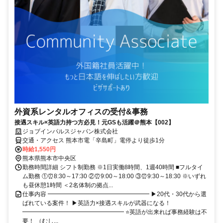
外資系レンタルオフィスの受付&事務
接遇スキル×英語力持つ方必見！元GSも活躍＠熊本【002】
ジョブインパルスジャパン株式会社
交通・アクセス 熊本市電「辛島町」電停より徒歩1分
時給1,550円
熊本県熊本市中央区
勤務時間詳細 シフト制勤務 ※1日実働8時間、1週40時間 ■フルタイ
ム勤務 ①⏰8:30～17:30 ②⏰9:00～18:00 ③⏰9:30～18:30 ※いずれ
も昼休憩1時間 ＜2名体制の拠点...
仕事内容 ━━━━━━━━━━━━━━━━━ ▶20代・30代から選
ばれている案件！ ▶英語力×接遇スキルが武器になる！
━━━━━━━━━━━━━━━━━ ⭐英語が出来れば事務経験は不
要！ （むし...