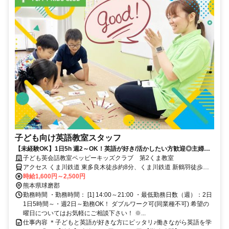
子ども向け英語教室スタッフ
【未経験OK】1日5h 週2～OK！英語が好き/活かしたい方歓迎◎主婦
(夫)/学生も活躍中！
子ども英会話教室ペッピーキッズクラブ 第2くま教室
アクセス くま川鉄道 東多良木徒歩約8分、くま川鉄道 新鶴羽徒歩約
15分、くま川鉄道 多良木徒歩約29分 くまがわ鉄道湯前線「多良木
時給1,600円～2,500円
駅」より徒歩7分 ／近隣教室への勤務も応相談 ※屋内禁煙
熊本県球磨郡
勤務時間 ・勤務時間： [1] 14:00～21:00 ・最低勤務日数（週）：2日
1日5時間～・週2日～勤務OK！ ダブルワーク可(同業種不可) 希望の
曜日についてはお気軽にご相談下さい！ ※...
仕事内容 ＊子どもと英語が好きな方にピッタリ♪働きながら英語を学