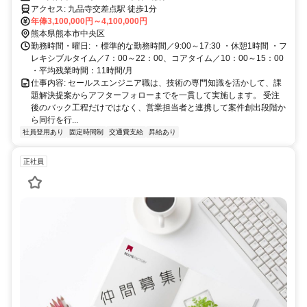
アクセス: 九品寺交差点駅 徒歩1分
年俸3,100,000円～4,100,000円
熊本県熊本市中央区
勤務時間・曜日: ・標準的な勤務時間／9:00～17:30 ・休憩1時間 ・フ
レキシブルタイム／7：00～22：00、コアタイム／10：00～15：00
・平均残業時間：11時間/月
仕事内容: セールスエンジニア職は、技術の専門知識を活かして、課
題解決提案からアフターフォローまでを一貫して実施します。 受注
後のバック工程だけではなく、営業担当者と連携して案件創出段階か
ら同行を行...
社員登用あり
固定時間制
交通費支給
昇給あり
正社員