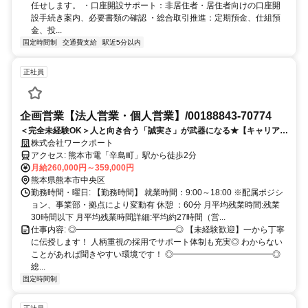
任せします。 ・口座開設サポート：非居住者・居住者向けの口座開
設手続き案内、必要書類の確認 ・総合取引推進：定期預金、仕組預
金、投...
固定時間制
交通費支給
駅近5分以内
正社員
企画営業【法人営業・個人営業】/00188843-70774
＜完全未経験OK＞人と向き合う「誠実さ」が武器になる★【キャリアア
ドバイザー/リクルーティングアドバイザー】｜新人研修部署あり！未経
株式会社ワークポート
験でも安心の教育システム｜お客様に「選択肢」を提供する総合型人材
アクセス: 熊本市電「辛島町」駅から徒歩2分
紹介会社｜福利厚生充実◉｜無借金経営の安心基盤
月給260,000円～359,000円
熊本県熊本市中央区
勤務時間・曜日: 【勤務時間】 就業時間：9:00～18:00 ※配属ポジシ
ョン、事業部・拠点により変動有 休憩 ：60分 月平均残業時間:残業
30時間以下 月平均残業時間詳細:平均約27時間（営...
仕事内容: ◎━━━━━━━━━━━━◎ 【未経験歓迎】一から丁寧
に伝授します！ 人柄重視の採用でサポート体制も充実◎ わからない
ことがあれば聞きやすい環境です！ ◎━━━━━━━━━━━━◎
総...
固定時間制