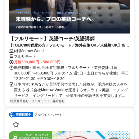
【フルリモート】英語コーチ/英語講師
【TOEIC800程度の方／フルリモート／海外在住 OK／未経験 OK】あな
たが英語学習で経験した失敗も成功も。すべてが、受講生の人生を変え
(株)Morrow World
るお仕事です。
フルリモート
月給300,000円～500,000円
勤務時間・曜日: 完全在宅勤務・フルリモート・業務委託 月給
300,000円〜450,000円 フルタイム 週5日（土日どちらか稼働） 平日
12:30~21:30 土日9:30〜18:30
仕事内容: ▼あなたが英語学習で苦労した経験が、受講生様の人生を
変える 株式会社Morrow Worldが運営するオンライン英語コーチング
サービス「イングリード」で、受講生様の英語学習を支援します...
社員登用あり
フルリモート
昇給あり
アルバイト・パート