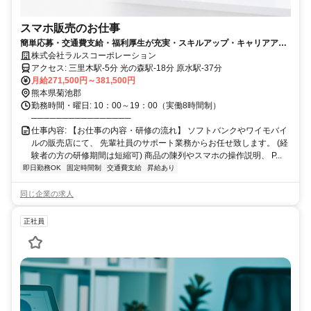
スマホ販売のお仕事
簡単応募・交通費支給・福利厚生が充実・スキルアップ・キャリアアッ
プ可・社会保険完備・資格取得支援制度有・安定した業界・未経験歓
株式会社ラルスコーポレーション
迎・新卒・既卒・第二新卒歓迎・研修制度充実
アクセス: 三里木駅-5分 光の森駅-18分 原水駅-37分
月給271,500円～381,500円
熊本県菊池郡
勤務時間・曜日: 10：00～19：00（実働8時間制）
────────────────
仕事内容: 【お仕事の内容・研修の流れ】 ソフトバンクやワイモバイ
ルの販売店にて、 先輩社員のサポート業務からお任せ致します。 (経
験者の方の研修期間は短縮可) 商品の陳列やスマホの操作説明、 P...
即日勤務OK
固定時間制
交通費支給
昇給あり
同じ企業の求人
正社員