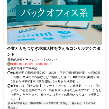
企業と人をつなぎ地域活性を支えるコンサルアシスタ
ント
株式会社パーソナル・マネジメント
年俸3,000,000円～4,000,000円
熊本県熊本市中央区
■勤務時間 ◎勤務時間9:00～18:00 ・所定労働時間8時間 ・休憩60分
※勤務日数や時短相談などはご相談ください！ ■労働時間 実働時間：
1日あたり8時間 平均勤務日数：1ヶ月あたり20日 ...
■仕事内容 【業務内容】 インサイドセール（内勤営業）として、既に
お取引のある企業のフォローや新規求人獲得のためのアプローチなど
を担当いただきます。 ※本求人は熊本での勤務となります（転勤な
し） 【...
資格取得支援あり
固定時間制
社会保険完備
賞与あり
育休あり
土日祝休み
昇給あり