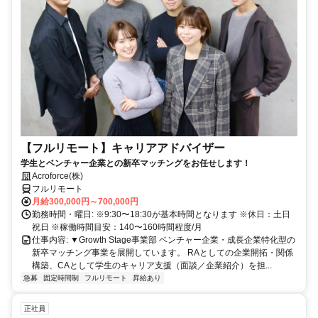
【フルリモート】キャリアアドバイザー
学生とベンチャー企業との新卒マッチングをお任せします！
Acroforce(株)
フルリモート
月給300,000円～700,000円
勤務時間・曜日: ※9:30〜18:30が基本時間となります ※休日：土日
祝日 ※稼働時間目安：140〜160時間程度/月
仕事内容: ▼Growth Stage事業部 ベンチャー企業・成長企業特化型の
新卒マッチング事業を展開しています。 RAとしての企業開拓・関係
構築、CAとして学生のキャリア支援（面談／企業紹介）を担...
急募
固定時間制
フルリモート
昇給あり
正社員