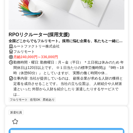
RPOリクルーター(採用支援)
全国どこからでもフルリモート。採用に悩む企業を、私たちと一緒に支
える仕事です。
ルートファクトリー株式会社
フルリモート
月給240,000円～336,000円
勤務時間・曜日: 勤務曜日：月～金（平日） ＊土日祝は休みのため 年
間休日は120日以上です。 ※１日当たりの標準労働時間は 『9時～18
時（休憩60分）』 としていますが、 実際の働く時間や休...
仕事内容: 当社が提供しているのは、 顧客企業が求める人財の獲得と
定着を成功させることです。 当社の立ち位置は、 人材紹介や人材派
遣といった 外部から人財を紹介したり 派遣したりするサービスで
は...
フルリモート
在宅OK
昇給あり
派遣社員