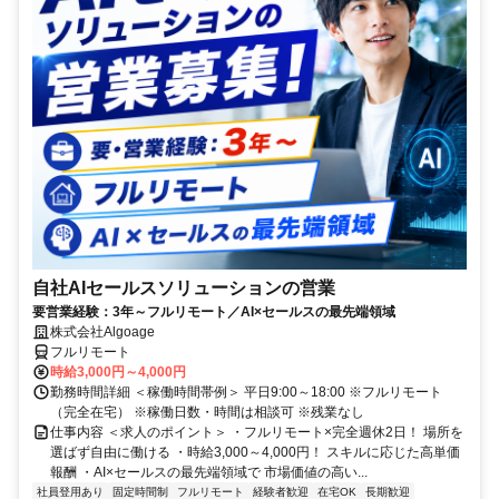
自社AIセールスソリューションの営業
要営業経験：3年～フルリモート／AI×セールスの最先端領域
株式会社Algoage
フルリモート
時給3,000円～4,000円
勤務時間詳細 ＜稼働時間帯例＞ 平日9:00～18:00 ※フルリモート
（完全在宅） ※稼働日数・時間は相談可 ※残業なし
仕事内容 ＜求人のポイント＞ ・フルリモート×完全週休2日！ 場所を
選ばず自由に働ける ・時給3,000～4,000円！ スキルに応じた高単価
報酬 ・AI×セールスの最先端領域で 市場価値の高い...
社員登用あり
固定時間制
フルリモート
経験者歓迎
在宅OK
長期歓迎