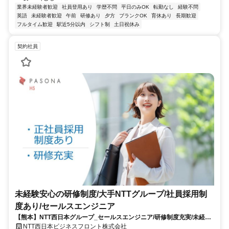
業界未経験者歓迎
社員登用あり
学歴不問
平日のみOK
転勤なし
経験不問
英語
未経験者歓迎
午前
研修あり
夕方
ブランクOK
育休あり
長期歓迎
フルタイム歓迎
駅近5分以内
シフト制
土日祝休み
契約社員
未経験安心の研修制度/大手NTTグループ/社員採用制
度あり/セールスエンジニア
【熊本】NTT西日本グループ_セールスエンジニア/研修制度充実/未経験
NTT西日本ビジネスフロント株式会社
歓迎 /20～40代活躍中！