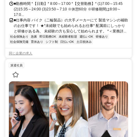
■勤務時間 *【日勤】* 8:00～17:00 *【交替勤務】* (1)7:00～15:45
(2)15:35～24:00 (3)23:50～7:10 ※休憩60分 ※研修期間は8:00～
17:0...
■仕事内容 バイク（二輪製品）の大手メーカーにて 製造マシンの補助
のお仕事です！ ★*未経験でも始められるお仕事* 配属前にしっかり
と研修がある為、 未経験の方も安心して始められます。 *＜業務詳...
社会保険あり
急募
即日勤務OK
未経験者歓迎
週払いOK
研修あり
社会保険完備
育休あり
シフト制
日払いOK
土日祝休み
同じ企業の求人
派遣社員