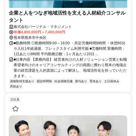
企業と人をつなぎ地域活性を支える人材紹介コンサル
タント
株式会社パーソナル・マネジメント
年俸4,800,000円～7,400,000円
熊本県熊本市中央区
■勤務時間 ◎勤務時間9:00～18:00 ・所定労働時間8時間 ・休憩60分
※入社1年経過後、フレックスタイム利用可能 ■労働時間 実働時間：
1日あたり8時間 平均勤務日数：1ヶ月あたり20日 ...
■仕事内容 【業務内容】 経営者向けの人材ソリューション営業と転職
希望者向けのキャリアコンサルティングの両面に携わり熊本の地場企
業の経営課題を人的資源によって解決し、地域活性化を担っていただ
きます。 ...
資格取得支援あり
固定時間制
社会保険完備
賞与あり
育休あり
土日祝休み
昇給あり
正社員