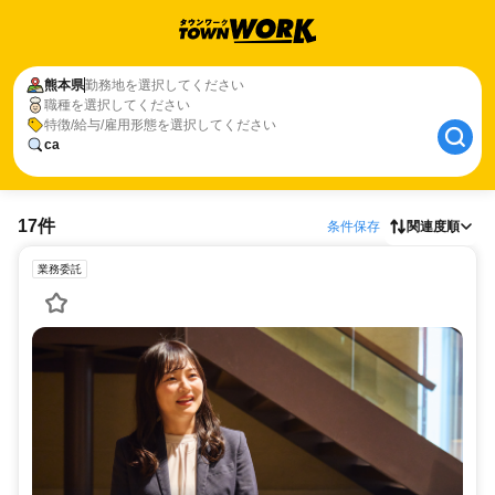
熊本県
勤務地を選択してください
職種を選択してください
特徴/給与/雇用形態を選択してください
ca
17件
条件保存
関連度順
業務委託