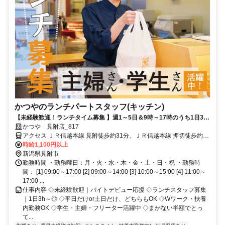
かつやのランチパートスタッフ(キッチン)
【未経験歓迎！ランチタイム募集 】週1～5日＆9時～17時のうち1日3時
間～OK◇平日働ける方なお歓迎◇初バイト・久しぶりのお仕事復帰を応
かつや 見附店_817
援◇履歴書不要◇学生～ミドルまで幅広く活躍中◇まかないあり！ボリ
アクセス ＪＲ信越本線 見附徒歩約31分、ＪＲ信越本線 押切徒歩約51
ュームたっぷりのメニューが半額で食べられる♪
分、ＪＲ信越本線 帯織徒歩約73分 見附駅からバス10分、バス停「上
時給1,100円以上
新田南（新潟県）」から徒歩3分／国道8号線沿い、中之島見附ICから
新潟県見附市
車で4分
勤務時間 ・勤務曜日：月・火・水・木・金・土・日・祝 ・勤務時
間： [1] 09:00～17:00 [2] 09:00～14:00 [3] 10:00～15:00 [4] 11:00～
17:00 ...
仕事内容 ◇未経験歓迎｜バイトデビュー応援 ◇ランチスタッフ募集
｜1日3h～◎ ◇平日だけor土日だけ、どちらもOK ◇Wワーク・扶養
内勤務OK ◇学生・主婦・フリーター活躍中 ◇まかない半額でとっ
て...