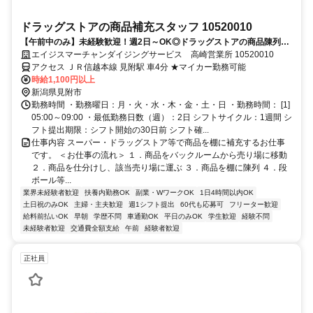
ドラッグストアの商品補充スタッフ 10520010
【午前中のみ】未経験歓迎！週2日～OK◎ドラッグストアの商品陳列ス
タッフ
エイジスマーチャンダイジングサービス 高崎営業所 10520010
アクセス ＪＲ信越本線 見附駅 車4分 ★マイカー勤務可能
時給1,100円以上
新潟県見附市
勤務時間 ・勤務曜日：月・火・水・木・金・土・日 ・勤務時間： [1]
05:00～09:00 ・最低勤務日数（週）：2日 シフトサイクル：1週間 シ
フト提出期限：シフト開始の30日前 シフト確...
仕事内容 スーパー・ドラッグストア等で商品を棚に補充するお仕事
です。 ＜お仕事の流れ＞ １．商品をバックルームから売り場に移動
２．商品を仕分けし、該当売り場に運ぶ ３．商品を棚に陳列 ４．段
ボール等...
業界未経験者歓迎
扶養内勤務OK
副業・WワークOK
1日4時間以内OK
土日祝のみOK
主婦・主夫歓迎
週1シフト提出
60代も応募可
フリーター歓迎
給料前払いOK
早朝
学歴不問
車通勤OK
平日のみOK
学生歓迎
経験不問
未経験者歓迎
交通費全額支給
午前
経験者歓迎
正社員