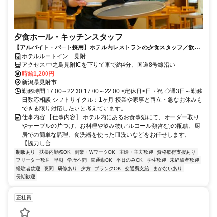
夕食ホール・キッチンスタッフ
【アルバイト・パート採用】ホテル内レストランの夕食スタッフ／飲食
未経験歓迎！学生・主婦活躍中
ホテルルートイン 見附
アクセス 中之島見附ICを下りて車で約4分、国道8号線沿い
時給1,200円
新潟県見附市
勤務時間 17:00～22:30 17:00～22:00 <定休日>日・祝 ◇週3日～勤務
日数応相談 シフトサイクル：1ヶ月 授業や家事と両立・急なお休みも
できる限り対応したいと考えています。 ...
仕事内容 【仕事内容】 ホテル内にあるお食事処にて、オーダー取り
やテーブルの片づけ、お料理や飲み物(アルコール類含む)の配膳、厨
房での簡単な調理、食洗器を使った皿洗いなどをお任せします。
【協力し合...
制服あり
扶養内勤務OK
副業・WワークOK
主婦・主夫歓迎
資格取得支援あり
フリーター歓迎
早朝
学歴不問
車通勤OK
平日のみOK
学生歓迎
未経験者歓迎
経験者歓迎
夜間
研修あり
夕方
ブランクOK
交通費支給
まかないあり
長期歓迎
正社員