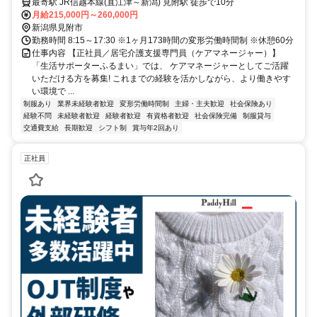
最寄駅 JR信越本線(直江津～新潟) 見附駅 徒歩で10分
月給215,000円～260,000円
新潟県見附市
勤務時間 8:15～17:30 ※1ヶ月173時間の変形労働時間制 ※休憩60分
仕事内容 【正社員／居宅介護支援専門員（ケアマネージャー）】
「生活サポーターふるまい」では、 ケアマネージャーとしてご活躍
いただける方を募集! これまでの経験を活かしながら、より働きやす
い環境で ...
制服あり
業界未経験者歓迎
変形労働時間制
主婦・主夫歓迎
社会保険あり
経験不問
未経験者歓迎
経験者歓迎
有資格者歓迎
社会保険完備
制服貸与
交通費支給
長期歓迎
シフト制
賞与年2回あり
正社員