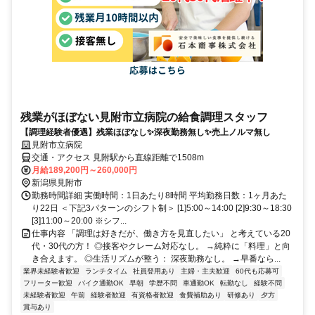
残業がほぼない見附市立病院の給食調理スタッフ
【調理経験者優遇】残業ほぼなし✨深夜勤務無し✨売上ノルマ無し
見附市立病院
交通・アクセス 見附駅から直線距離で1508m
月給189,200円～260,000円
新潟県見附市
勤務時間詳細 実働時間：1日あたり8時間 平均勤務日数：1ヶ月あた
り22日 ＜下記3パターンのシフト制＞ [1]5:00～14:00 [2]9:30～18:30
[3]11:00～20:00 ※シフ...
仕事内容 「調理は好きだが、働き方を見直したい」 と考えている20
代・30代の方！ ◎接客やクレーム対応なし。 →純粋に「料理」と向
き合えます。 ◎生活リズムが整う： 深夜勤務なし。 →早番なら...
業界未経験者歓迎
ランチタイム
社員登用あり
主婦・主夫歓迎
60代も応募可
フリーター歓迎
バイク通勤OK
早朝
学歴不問
車通勤OK
転勤なし
経験不問
未経験者歓迎
午前
経験者歓迎
有資格者歓迎
食費補助あり
研修あり
夕方
賞与あり