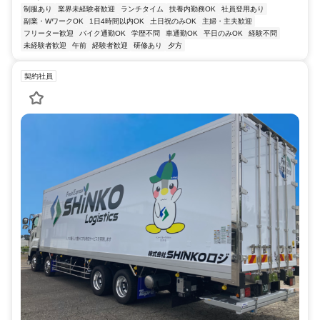
制服あり
業界未経験者歓迎
ランチタイム
扶養内勤務OK
社員登用あり
副業・WワークOK
1日4時間以内OK
土日祝のみOK
主婦・主夫歓迎
フリーター歓迎
バイク通勤OK
学歴不問
車通勤OK
平日のみOK
経験不問
未経験者歓迎
午前
経験者歓迎
研修あり
夕方
契約社員