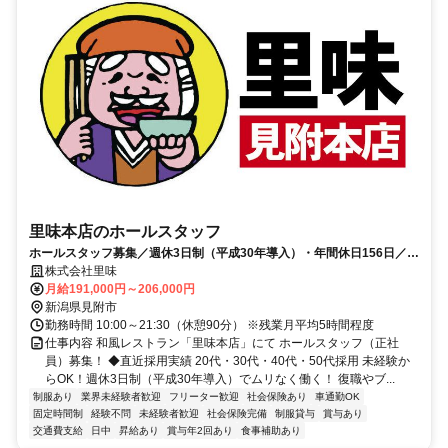
里味本店のホールスタッフ
ホールスタッフ募集／週休3日制（平成30年導入）・年間休日156日／9
割以上の方が未経験スタート
株式会社里味
月給191,000円～206,000円
新潟県見附市
勤務時間 10:00～21:30（休憩90分） ※残業月平均5時間程度
仕事内容 和風レストラン「里味本店」にて ホールスタッフ（正社
員）募集！ ◆直近採用実績 20代・30代・40代・50代採用 未経験か
らOK！週休3日制（平成30年導入）でムリなく働く！ 復職やブ...
制服あり
業界未経験者歓迎
フリーター歓迎
社会保険あり
車通勤OK
固定時間制
経験不問
未経験者歓迎
社会保険完備
制服貸与
賞与あり
交通費支給
日中
昇給あり
賞与年2回あり
食事補助あり