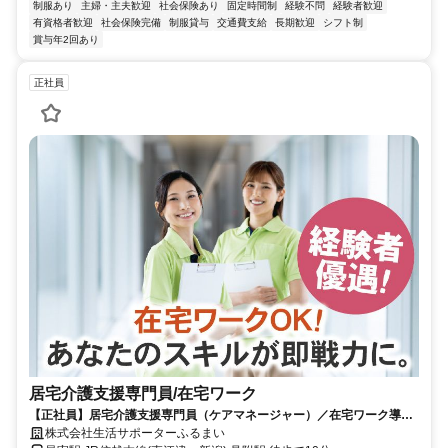
制服あり
主婦・主夫歓迎
社会保険あり
固定時間制
経験不問
経験者歓迎
有資格者歓迎
社会保険完備
制服貸与
交通費支給
長期歓迎
シフト制
賞与年2回あり
正社員
居宅介護支援専門員/在宅ワーク
【正社員】居宅介護支援専門員（ケアマネージャー）／在宅ワーク導
入・土日休み／経験者は即戦力！
株式会社生活サポーターふるまい