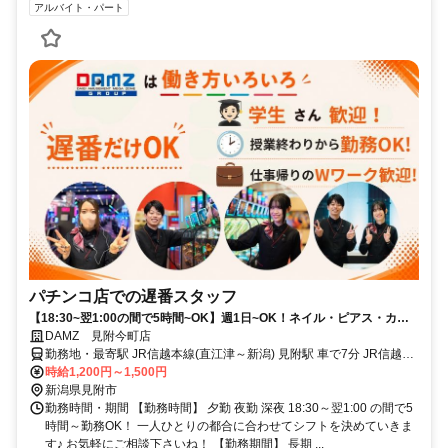
アルバイト・パート
パチンコ店での遅番スタッフ
【18:30~翌1:00の間で5時間~OK】週1日~OK！ネイル・ピアス・カラ
コンOK★履歴書不要/オンライン面接OK
DAMZ 見附今町店
勤務地・最寄駅 JR信越本線(直江津～新潟) 見附駅 車で7分 JR信越本
線(直江津～新潟) 帯織駅 車で12分 JR信越本線(直江津～新潟) 押切駅
時給1,200円～1,500円
車で10分
新潟県見附市
勤務時間・期間 【勤務時間】 夕勤 夜勤 深夜 18:30～翌1:00 の間で5
時間～勤務OK！ 一人ひとりの都合に合わせてシフトを決めていきま
す♪ お気軽にご相談下さいね！ 【勤務期間】 長期 ...