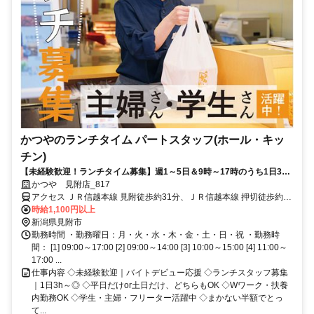
かつやのランチタイム パートスタッフ(ホール・キッ
チン)
【未経験歓迎！ランチタイム募集】週1～5日＆9時～17時のうち1日3時
間～OK◇平日働ける方なお歓迎◇初バイト・久しぶりのお仕事復帰を応
かつや 見附店_817
援◇履歴書不要◇学生～ミドルまで幅広く活躍中◇まかないあり！ボリ
アクセス ＪＲ信越本線 見附徒歩約31分、ＪＲ信越本線 押切徒歩約51
ュームたっぷりのメニューが半額で食べられる♪
分、ＪＲ信越本線 帯織徒歩約73分 見附駅からバス10分、バス停「上
時給1,100円以上
新田南（新潟県）」から徒歩3分／国道8号線沿い、中之島見附ICから
新潟県見附市
車で4分
勤務時間 ・勤務曜日：月・火・水・木・金・土・日・祝 ・勤務時
間： [1] 09:00～17:00 [2] 09:00～14:00 [3] 10:00～15:00 [4] 11:00～
17:00 ...
仕事内容 ◇未経験歓迎｜バイトデビュー応援 ◇ランチスタッフ募集
｜1日3h～◎ ◇平日だけor土日だけ、どちらもOK ◇Wワーク・扶養
内勤務OK ◇学生・主婦・フリーター活躍中 ◇まかない半額でとっ
て...