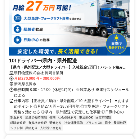
10tドライバー/県内・県外配送
【県内・県外配送／大型ドライバー】入社祝金5万円！パレット積み中
心・安全装備充実・正社員採用
朝日物流株式会社 長岡営業所
月給270,000円～380,000円
新潟県長岡市
勤務時間 8:00～17:00（休憩1時間） ※残業あり ※運行スケジュール
による
仕事内容 【正社員／県内・県外配送／10t大型ドライバー】 ▼おすす
めポイント ◎月給27万円～38万円可能 ◎大型免許・フォークリフト
資格を活かせる ◎県内・県外配送で安定した仕事量 ◎日勤中心の...
制服あり
変形労働時間制
長期
社会保険あり
車通勤OK
固定時間制
経験者歓迎
有資格者歓迎
研修あり
社会保険完備
ブランクOK
日中
長期歓迎
シフト制
昇給あり
入社祝い金あり