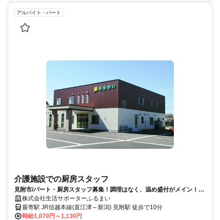
アルバイト・パート
介護施設での厨房スタッフ
見附市/パート・厨房スタッフ募集！調理はなく、温め盛付がメイン！料
理が苦手の方でも大丈夫です
株式会社生活サポーターふるまい
最寄駅 JR信越本線(直江津～新潟) 見附駅 徒歩で10分
時給1,070円～1,130円