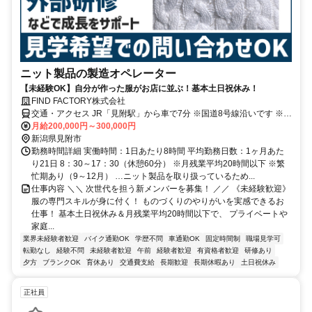
ニット製品の製造オペレーター
【未経験OK】自分が作った服がお店に並ぶ！基本土日祝休み！
FIND FACTORY株式会社
交通・アクセス JR「見附駅」から車で7分 ※国道8号線沿いです ※転
勤なし
月給200,000円～300,000円
新潟県見附市
勤務時間詳細 実働時間：1日あたり8時間 平均勤務日数：1ヶ月あた
り21日 8：30～17：30（休憩60分） ※月残業平均20時間以下 ※繁
忙期あり（9～12月） …ニット製品を取り扱っているため...
仕事内容 ＼＼ 次世代を担う新メンバーを募集！ ／／ 《未経験歓迎》
服の専門スキルが身に付く！ ものづくりのやりがいを実感できるお
仕事！ 基本土日祝休み＆月残業平均20時間以下で、 プライベートや
家庭...
業界未経験者歓迎
バイク通勤OK
学歴不問
車通勤OK
固定時間制
職場見学可
転勤なし
経験不問
未経験者歓迎
午前
経験者歓迎
有資格者歓迎
研修あり
夕方
ブランクOK
育休あり
交通費支給
長期歓迎
長期休暇あり
土日祝休み
正社員