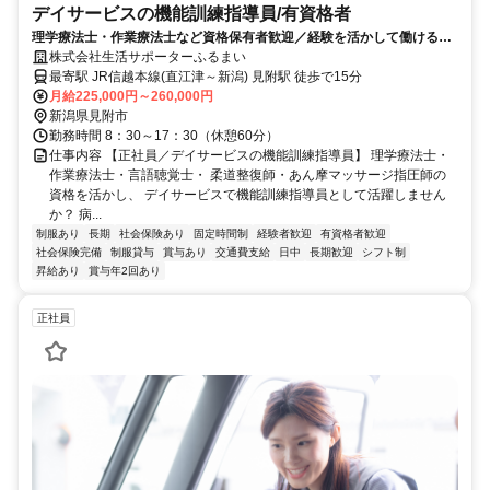
デイサービスの機能訓練指導員/有資格者
理学療法士・作業療法士など資格保有者歓迎／経験を活かして働けるデ
イサービス／賞与年2回／資格手当あり
株式会社生活サポーターふるまい
最寄駅 JR信越本線(直江津～新潟) 見附駅 徒歩で15分
月給225,000円～260,000円
新潟県見附市
勤務時間 8：30～17：30（休憩60分）
仕事内容 【正社員／デイサービスの機能訓練指導員】 理学療法士・
作業療法士・言語聴覚士・ 柔道整復師・あん摩マッサージ指圧師の
資格を活かし、 デイサービスで機能訓練指導員として活躍しません
か？ 病...
制服あり
長期
社会保険あり
固定時間制
経験者歓迎
有資格者歓迎
社会保険完備
制服貸与
賞与あり
交通費支給
日中
長期歓迎
シフト制
昇給あり
賞与年2回あり
正社員