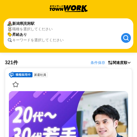
新潟県
見附駅
職種を選択してください
昇給あり
キーワードを選択してください
321件
条件保存
関連度順
派遣社員