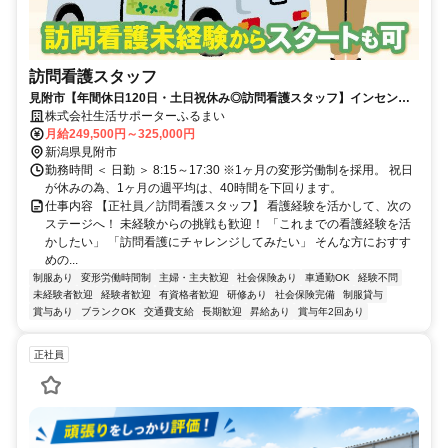
訪問看護スタッフ
見附市【年間休日120日・土日祝休み◎訪問看護スタッフ】インセンテ
ィブあり◎頑張りが収入に直結
株式会社生活サポーターふるまい
月給249,500円～325,000円
新潟県見附市
勤務時間 ＜ 日勤 ＞ 8:15～17:30 ※1ヶ月の変形労働制を採用。 祝日
が休みの為、1ヶ月の週平均は、40時間を下回ります。
仕事内容 【正社員／訪問看護スタッフ】 看護経験を活かして、次の
ステージへ！ 未経験からの挑戦も歓迎！ 「これまでの看護経験を活
かしたい」 「訪問看護にチャレンジしてみたい」 そんな方におすす
めの...
制服あり
変形労働時間制
主婦・主夫歓迎
社会保険あり
車通勤OK
経験不問
未経験者歓迎
経験者歓迎
有資格者歓迎
研修あり
社会保険完備
制服貸与
賞与あり
ブランクOK
交通費支給
長期歓迎
昇給あり
賞与年2回あり
正社員