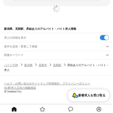
新潟県、見附駅、昇給ありのアルバイト・バイト求人情報
求人の詳細を表示
条件を追加・変更して検索
市区町村を追加・変更
関連キーワード
完全在宅ワーク 全国
シール貼り 在宅
現在地周辺
ガチャガチャ
犬カフェ
新潟県
駅を追加・変更
バイトTOP
新潟県
見附市
見附駅
昇給ありのアルバイト・バイト・
新潟県
すべて
求人
新潟市
すべて
職種を追加・変更
JR羽越本線
北区
東区
中央区
江南区
秋葉区
南区
西区
西蒲区
新津駅
京ケ瀬駅
水原駅
神山駅
月岡駅
中浦駅
新発田駅
加治駅
金塚駅
中条駅
平木田駅
飲食・フードサービス
長岡市
三条市
柏崎市
新発田市
小千谷市
加茂市
十日町市
見附市
村上市
燕市
特徴を追加・変更
坂町駅
平林駅
岩船町駅
村上駅
間島駅
越後早川駅
桑川駅
今川駅
越後寒川駅
勝木駅
飲食・フードサービス
すべて
ヘルプ・お問い合わせ
サイトマップ
利用規約・プライバシーポリシー
糸魚川市
妙高市
五泉市
上越市
阿賀野市
佐渡市
魚沼市
南魚沼市
胎内市
川口町
府屋駅
ホールスタッフ
キッチンスタッフ
皿洗い・洗い場
精肉・鮮魚加工
給食調理
人気
[企業]求人広告の掲載相談
北蒲原郡
西蒲原郡
南蒲原郡
東蒲原郡
三島郡
南魚沼郡
中魚沼郡
刈羽郡
岩船郡
雇用形態を追加・変更
パン屋（ベーカリー）
フードカウンター販売員
バー（BAR）・バーテンダー
日払いOK
高校生歓迎
学生歓迎
深夜の仕事
髪型・髪色自由
ひげOK
ネイルOK
JR米坂線
飲食店補助（開店・閉店準備）
飲食店（店長・マネージャー）
新着求人を受け取る
ピアスOK
アルバイト・パート
履歴書不要
オープニングスタッフ
留学生・外国人活躍中
越後金丸駅
越後片貝駅
越後下関駅
越後大島駅
坂町駅
都道府県を変更
営業・販売
勤務期間
正社員
森と水とロマンの鉄道
営業・販売
すべて
短期
契約社員
単発・1日OK
長期
期間限定（春夏冬休み等）
豊実駅
日出谷駅
鹿瀬駅
津川駅
三川駅
五十島駅
東下条駅
咲花駅
馬下駅
猿和田駅
営業
テレフォンアポインター（テレアポ）
ルートセールス
コンビニ
シフト
派遣社員
五泉駅
北五泉駅
新関駅
東新津駅
新津駅
フードカウンター販売員
アパレル
家電量販店・携帯販売（携帯ショップ）
土日祝のみOK
業務委託
平日のみOK
週1日からOK
週2・3日からOK
週4日以上OK