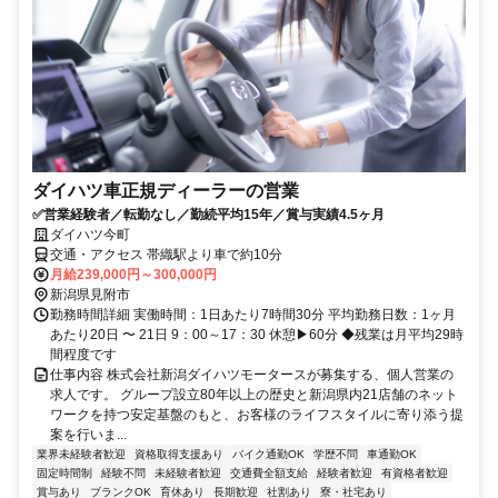
ダイハツ車正規ディーラーの営業
✅営業経験者／転勤なし／勤続平均15年／賞与実績4.5ヶ月
ダイハツ今町
交通・アクセス 帯織駅より車で約10分
月給239,000円～300,000円
新潟県見附市
勤務時間詳細 実働時間：1日あたり7時間30分 平均勤務日数：1ヶ月
あたり20日 〜 21日 9：00～17：30 休憩▶60分 ◆残業は月平均29時
間程度です
仕事内容 株式会社新潟ダイハツモータースが募集する、個人営業の
求人です。 グループ設立80年以上の歴史と新潟県内21店舗のネット
ワークを持つ安定基盤のもと、お客様のライフスタイルに寄り添う提
案を行いま...
業界未経験者歓迎
資格取得支援あり
バイク通勤OK
学歴不問
車通勤OK
固定時間制
経験不問
未経験者歓迎
交通費全額支給
経験者歓迎
有資格者歓迎
賞与あり
ブランクOK
育休あり
長期歓迎
社割あり
寮・社宅あり