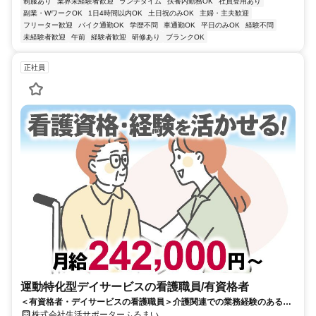
制服あり
業界未経験者歓迎
ランチタイム
扶養内勤務OK
社員登用あり
副業・WワークOK
1日4時間以内OK
土日祝のみOK
主婦・主夫歓迎
フリーター歓迎
バイク通勤OK
学歴不問
車通勤OK
平日のみOK
経験不問
未経験者歓迎
午前
経験者歓迎
研修あり
ブランクOK
正社員
運動特化型デイサービスの看護職員/有資格者
＜有資格者・デイサービスの看護職員＞介護関連での業務経験のある方
優遇／土日休み／資格手当あり
株式会社生活サポーターふるまい