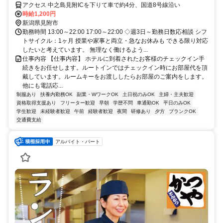
アクセス 中之島見附ICを下りて車で約4分、国道8号線沿い
時給1,200円
新潟県見附市
勤務時間 13:00～22:00 17:00～22:00 ◇週3日～勤務日数応相談 シフ
トサイクル：1ヶ月 授業や家事と両立・急なお休みも できる限り対応
したいと考えています。 無理なく働けるよう...
仕事内容 【仕事内容】 ホテルに到着されたお客様のチェックイン手
続きをお任せします。ルートインではチェックイン時にお部屋代を頂
戴しています。ルームキーをお渡ししたらお部屋のご案内をします。
他にも電話応...
制服あり
扶養内勤務OK
副業・WワークOK
土日祝のみOK
主婦・主夫歓迎
資格取得支援あり
フリーター歓迎
早朝
学歴不問
車通勤OK
平日のみOK
学生歓迎
未経験者歓迎
午前
経験者歓迎
夜間
研修あり
夕方
ブランクOK
交通費支給
アルバイト・パート