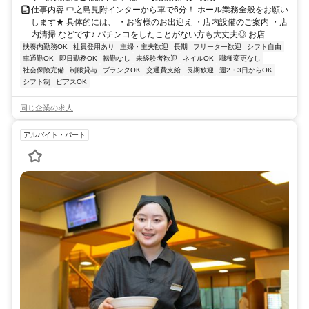
仕事内容 中之島見附インターから車で6分！ ホール業務全般をお願い
します★ 具体的には、 ・お客様のお出迎え ・店内設備のご案内 ・店
内清掃 などです♪ パチンコをしたことがない方も大丈夫◎ お店...
扶養内勤務OK
社員登用あり
主婦・主夫歓迎
長期
フリーター歓迎
シフト自由
車通勤OK
即日勤務OK
転勤なし
未経験者歓迎
ネイルOK
職種変更なし
社会保険完備
制服貸与
ブランクOK
交通費支給
長期歓迎
週2・3日からOK
シフト制
ピアスOK
同じ企業の求人
アルバイト・パート