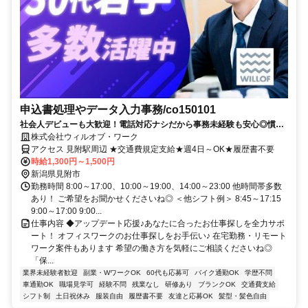
申込書処理やデータ入力事務/co150101
社会人デビューも大歓迎！電話対応ナシだから事務未経験も安心◎慣れ
たら在宅OK♪
株式会社ウィルオブ・ワーク
アクセス 見附駅周辺 ★交通費規定支給★週4日～OK★履歴書不要
時給1,300円～1,500円
新潟県見附市
勤務時間 8:00～17:00、10:00～19:00、14:00～23:00 他時間帯多数
あり！ ご希望をお聞かせくださいね◎ ＜他シフト例＞ 8:45～17:15
9:00～17:00 9:00...
仕事内容 ◆アップデート応援♪あなたに合ったお仕事探しを全力サポ
ート！ オフィスワークのお仕事探しをお手伝い♪ 在宅勤務・リモート
ワーク案件もあります 希望の働き方を気軽にご相談くださいね◎
「保...
業界未経験者歓迎
副業・WワークOK
60代も応募可
バイク通勤OK
学歴不問
車通勤OK
職場見学可
経験不問
残業なし
研修あり
ブランクOK
交通費支給
シフト制
土日祝休み
服装自由
履歴書不要
友達と応募OK
髪型・髪色自由