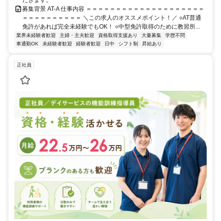
募集背景 AT-A 仕事内容 ＝＝＝＝＝＝＝＝＝＝＝＝＝＝＝＝＝＝＝＝
＝＝＝＝＝＝＝＝＝＝ ＼この求人のオススメポイント！／ ○AT普通
免許があれば完全未経験でもOK！ ○中型免許取得のために教習所...
業界未経験者歓迎
主婦・主夫歓迎
資格取得支援あり
大量募集
学歴不問
車通勤OK
未経験者歓迎
経験者歓迎
日中
シフト制
昇給あり
正社員