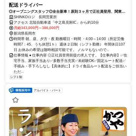
配送ドライバー
◎オープニングスタッフ◎全台新車！原則３ヶ月で正社員登用、関東・
東北エリア18拠点の安定企業
SHINKOロジ 長岡営業所
アクセス 北陸自動車道「中之島見附IC」から約10分
月給343,000円～386,000円
新潟県長岡市
時間帯 朝、昼、夕方・夜 勤務曜日・時間 ・4:00～14:00（所定労働
時間7：45、うち休憩1ｈ） 週休２日制（シフト勤務） 年間休日107
日 お休みの希望は随時相談可能です。 ノルマもないので...
仕事情報 ● 仕事内容 ◎正社員登用前提の求人です。【仕事内容】✅住
宅手当、家族手当あり✅多数手当充実✅未経験OK✅固定ルート配送✅
手積み・手下ろしなし【具体的に】ドライ食品ルート配送をご担当い
ただ...
シフト制
アルバイト・パート