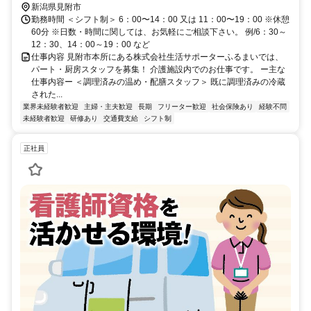
新潟県見附市
勤務時間 ＜シフト制＞ 6：00〜14：00 又は 11：00〜19：00 ※休憩
60分 ※日数・時間に関しては、お気軽にご相談下さい。 例/6：30～
12：30、14：00～19：00 など
仕事内容 見附市本所にある株式会社生活サポーターふるまいでは、
パート・厨房スタッフを募集！ 介護施設内でのお仕事です。 ー主な
仕事内容ー ＜調理済みの温め・配膳スタッフ＞ 既に調理済みの冷蔵
された...
業界未経験者歓迎
主婦・主夫歓迎
長期
フリーター歓迎
社会保険あり
経験不問
未経験者歓迎
研修あり
交通費支給
シフト制
正社員