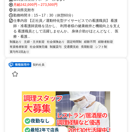
月給242,000円～273,500円
新潟県見附市
勤務時間 8：15～17：30（休憩60分）
仕事内容 【正社員／運動特化型デイサービスでの看護職員】 看護
師・准看護師資格を活かし、 利用者様の健康維持と機能向上を支え
る 看護職員として活躍しませんか。 身体介助がほとんどなく、 医
療・看護...
制服あり
主婦・主夫歓迎
社会保険あり
固定時間制
経験不問
経験者歓迎
有資格者歓迎
社会保険完備
制服貸与
交通費支給
長期歓迎
シフト制
賞与年2回あり
契約社員