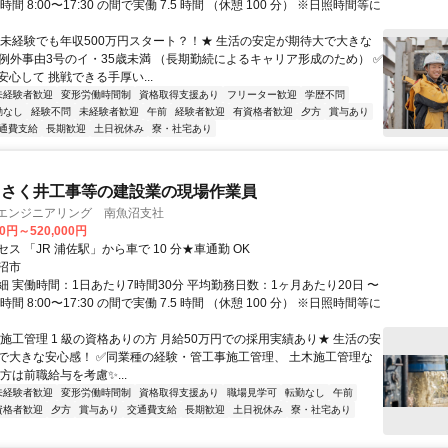
務時間 8:00〜17:30 の間で実働 7.5 時間 （休憩 100 分） ※日照時間等に
★未経験でも年収500万円スタート？！★ 生活の安定が期待大で大きな
✅例外事由3号のイ・35歳未満 （長期勤続によるキャリア形成のため） ✅
心して 挑戦できる手厚い...
未経験者歓迎
変形労働時間制
資格取得支援あり
フリーター歓迎
学歴不問
勤なし
経験不問
未経験者歓迎
午前
経験者歓迎
有資格者歓迎
夕方
賞与あり
通費支給
長期歓迎
土日祝休み
寮・社宅あり
・さく井工事等の建設業の現場作業員
Cエンジニアリング 南魚沼支社
00円～520,000円
ス 「JR 浦佐駅」から車で 10 分★車通勤 OK
沼市
細 実働時間：1日あたり7時間30分 平均勤務日数：1ヶ月あたり20日 〜
務時間 8:00〜17:30 の間で実働 7.5 時間 （休憩 100 分） ※日照時間等に
★施工管理 1 級の資格ありの方 月給50万円での採用実績あり★ 生活の安
で大きな安心感！ ✅同業種の経験・管工事施工管理、 土木施工管理な
方は前職給与を考慮✨...
未経験者歓迎
変形労働時間制
資格取得支援あり
職場見学可
転勤なし
午前
資格者歓迎
夕方
賞与あり
交通費支給
長期歓迎
土日祝休み
寮・社宅あり