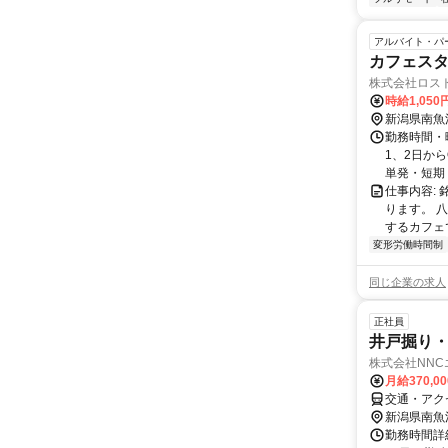
アルバイト・パ
カフェス
株式会社ロス
時給1,05
新潟県南魚
勤務時間・曜
1、2日か
単発・短期 
仕事内容:
ります。 
するカフェ
変形労働時間制
同じ企業の求人
正社員
井戸掘り
株式会社NN
月給370,0
交通・アクセ
新潟県南魚
勤務時間詳