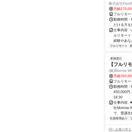
株式会社Fount
月給270,0
フルリモー
勤務時間・
だける方を
仕事内容:
ルリモート
経験やあな
フルリモート
業務委託
【フルリモ
(株)Morrow Wo
月給300,0
フルリモー
勤務時間・曜
450,000
18:30
仕事内容:
社Morro
で、受講生
社員登用あり
同じ企業の求人