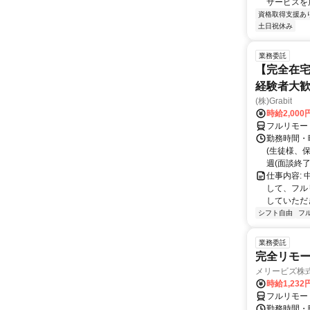
サービスを展
資格取得支援あ
土日祝休み
業務委託
【完全在宅
経験者大
(株)Grabit
時給2,000
フルリモー
勤務時間・
(生徒様、
週(面談終了
仕事内容:
して、フル
していただ
シフト自由
フ
業務委託
完全リモー
メリービズ株
時給1,23
フルリモー
勤務時間・曜