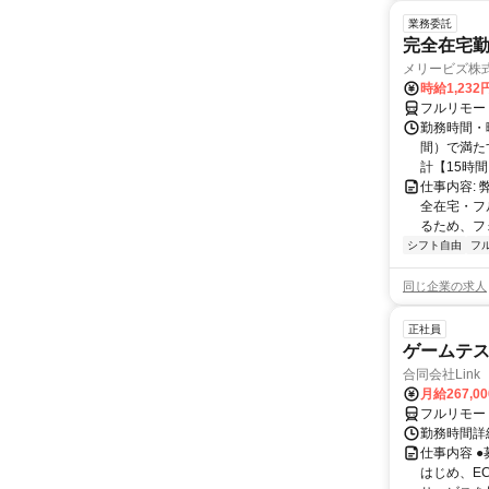
業務委託
完全在宅勤
メリービズ株
時給1,23
フルリモー
勤務時間・曜
間）で満たす
計【15時間】
仕事内容:
全在宅・フ
るため、フ
シフト自由
フ
同じ企業の求人
正社員
ゲームテ
合同会社Link
月給267,0
フルリモー
勤務時間詳細
仕事内容 
はじめ、E