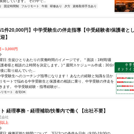
開しています。 その中で...
り
固定時間制
フルリモート
午前
研修あり
夕方
資格取得手当あり
/1件20,000円】中学受験生の伴走指導【中受経験者/保護者と
歓迎】
円～3,000円
ト
曜日: 生徒ひとりあたりの実働時間のイメージです。 * 面談：1時間/週
保護者様と相談の上時間を決定します。) * 週間スケジュール作成：30分/
後に取り組んでいた...
 中学受験生へのコーチング指導になります！ あなたの経験と知識を活か
リモートで悩める中学受験生と保護者の相談に乗り、中学受験の伴走を
きます。 中学受験経験・指導経験が...
ルリモート
在宅OK
ト 経理事務・経理補助/扶養内で働く【出社不要】
式会社
2円以上
ト
日: 稼働可能な時間について、下記3つの条件を日中（9:00-19:00の