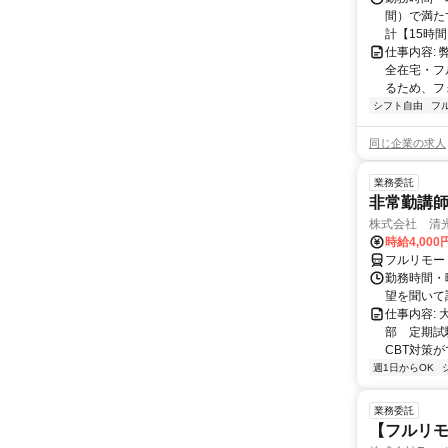
間）で満たす
計【15時間】
仕事内容:
全在宅・フ
るため、フ
シフト自由
フ
同じ企業の求人
業務委託
非常勤講
株式会社 清
時給4,00
フルリモー
勤務時間・曜
望を聞いて
仕事内容:
部 定期試
CBT対策
週1日からOK
業務委託
【フルリモ