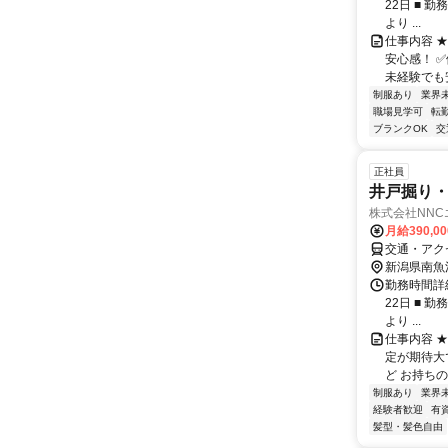
22日 ■ 勤
より ...
仕事内容 
安心感！ 
未経験でも安
制服あり
業界
職場見学可
転
ブランクOK
交
正社員
井戸掘り
株式会社NN
月給390,0
交通・アクセ
新潟県南魚
勤務時間詳
22日 ■ 勤
より ...
仕事内容 
定が期待大
ど お持ちの
制服あり
業界
経験者歓迎
有
髪型・髪色自由