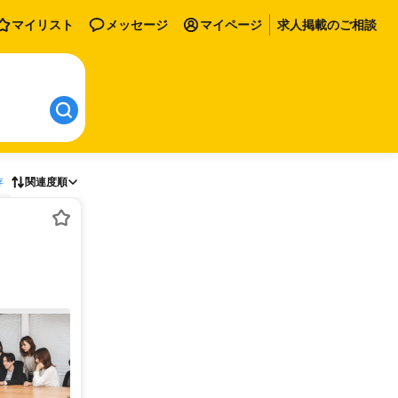
マイリスト
メッセージ
マイページ
求人掲載のご相談
存
関連度順