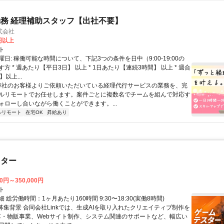
務 経理補助スタッフ【出社不要】
式会社
2円以上
ト
日: 稼働可能な時間について、下記3つの条件を日中（9:00-19:00の
方 * 週あたり【平日3日】 以上 * 1日あたり【連続3時間】 以上 * 週合
以上...
 弊社のお客様よりご依頼いただいている経理代行サービスの業務を、完
ルリモートでお任せします。案件ごとに複数名でチームを組んで対応す
ォローし合いながら働くことができます。...
ルリモート
在宅OK
昇給あり
スター
00円～350,000円
ト
 総労働時間：1ヶ月あたり160時間 9:30〜18:30(実働8時間)
●募集背景 合同会社Linkでは、生成AIを取り入れたクリエイティブ制作を
C・物販事業、Webサイト制作、システム関連のサポートなど、幅広い