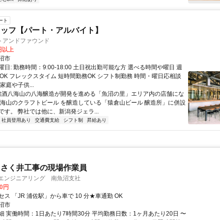
ート
タッフ【パート・アルバイト】
トアンドファウンド
0円以上
沼市
日: 勤務時間：9:00-18:00 土日祝出勤可能な方 選べる時間や曜日 週
らOK フレックスタイム 短時間勤務OK シフト制勤務 時間・曜日応相談
家庭や子供...
 銘酒八海山の八海醸造が開発を進める「魚沼の里」エリア内の店舗にな
八海山のクラフトビール を醸造している「猿倉山ビール 醸造所」に併設
です。 弊社では他に、新潟発ジェラ...
社員登用あり
交通費支給
シフト制
昇給あり
・さく井工事の現場作業員
Cエンジニアリング 南魚沼支社
00円
ス 「JR 浦佐駅」から車で 10 分★車通勤 OK
沼市
細 実働時間：1日あたり7時間30分 平均勤務日数：1ヶ月あたり20日 〜