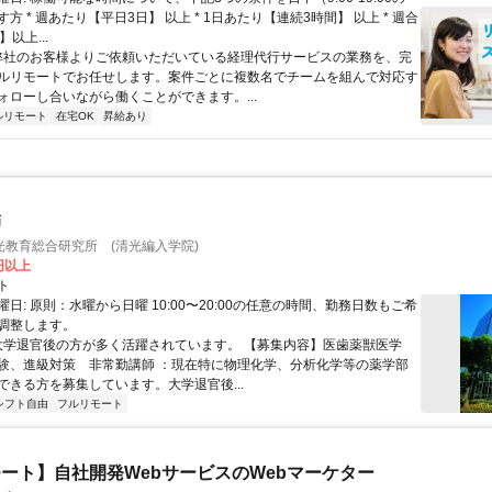
方 * 週あたり【平日3日】 以上 * 1日あたり【連続3時間】 以上 * 週合
以上...
 弊社のお客様よりご依頼いただいている経理代行サービスの業務を、完
ルリモートでお任せします。案件ごとに複数名でチームを組んで対応す
ォローし合いながら働くことができます。...
ルリモート
在宅OK
昇給あり
師
光教育総合研究所 (清光編入学院)
0円以上
ト
日: 原則：水曜から日曜 10:00〜20:00の任意の時間、勤務日数もご希
調整します。
 大学退官後の方が多く活躍されています。 【募集内容】医歯薬獣医学
験、進級対策 非常勤講師 ：現在特に物理化学、分析化学等の薬学部
ができる方を募集しています。大学退官後...
シフト自由
フルリモート
ート】自社開発WebサービスのWebマーケター