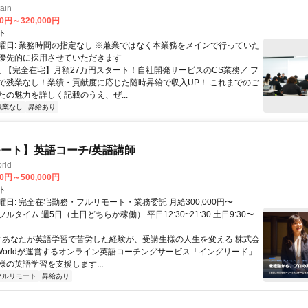
ain
00円～320,000円
ト
曜日: 業務時間の指定なし ※兼業ではなく本業務をメインで行っていた
優先的に採用させていただきます
 ＼ 【完全在宅】月額27万円スタート！自社開発サービスのCS業務／ フ
で残業なし！業績・貢献度に応じた随時昇給で収入UP！ これまでのご
たの魅力を詳しく記載のうえ、ぜ...
残業なし
昇給あり
ート】英語コーチ/英語講師
rld
00円～500,000円
ト
日: 完全在宅勤務・フルリモート・業務委託 月給300,000円〜
円 フルタイム 週5日（土日どちらか稼働） 平日12:30~21:30 土日9:30〜
 ▼あなたが英語学習で苦労した経験が、受講生様の人生を変える 株式会
w Worldが運営するオンライン英語コーチングサービス「イングリード」
様の英語学習を支援します...
フルリモート
昇給あり