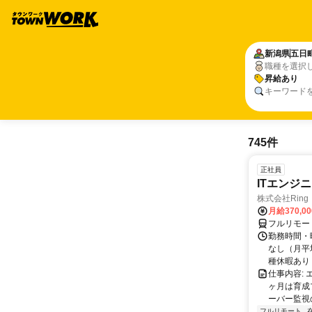
新潟県
五日
職種を選択
昇給あり
キーワード
745件
正社員
ITエンジ
株式会社Ring
月給370,0
フルリモー
勤務時間・曜
なし（月平
種休暇あり
仕事内容:
ヶ月は育成
ーバー監視の
フルリモート