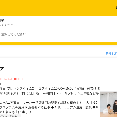
町駅
してください
を選択してください
条件保
ニア
00円～620,000円
ト
日: フレックスタイム制・コアタイム10:00〜15:00／実働8h 残業ほぼ
均5時間以内） 休日は土日祝、年間休日128日 リフレッシュ休暇など各
 エンジニア募集！サーバー構築運用の現場で経験を積めます！ 入社後6
プログラムを用意 ▶お任せする仕事 ◆ミドルウェアの運用・監視 ◆サ
新規立ち上げ ◆リリ...
在宅OK
昇給あり