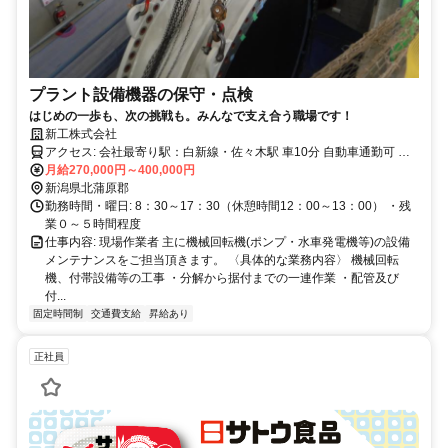
プラント設備機器の保守・点検
はじめの一歩も、次の挑戦も。みんなで支え合う職場です！
新工株式会社
アクセス: 会社最寄り駅：白新線・佐々木駅 車10分 自動車通勤可 直
行直帰可
月給270,000円～400,000円
新潟県北蒲原郡
勤務時間・曜日: 8：30～17：30（休憩時間12：00～13：00） ・残
業０～５時間程度
仕事内容: 現場作業者 主に機械回転機(ポンプ・水車発電機等)の設備
メンテナンスをご担当頂きます。 〈具体的な業務内容〉 機械回転
機、付帯設備等の工事 ・分解から据付までの一連作業 ・配管及び
付...
固定時間制
交通費支給
昇給あり
正社員