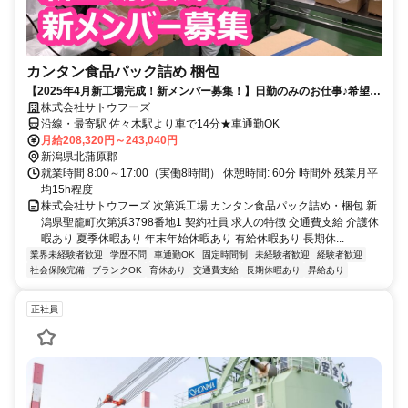
カンタン食品パック詰め 梱包
【2025年4月新工場完成！新メンバー募集！】日勤のみのお仕事♪希望休
も気軽に相談可能◎未経験OK！快適空調環境でカンタン作業◎みんなで
株式会社サトウフーズ
おいしいお肉を食べるイベントもあり♪
沿線・最寄駅 佐々木駅より車で14分★車通勤OK
月給208,320円～243,040円
新潟県北蒲原郡
就業時間 8:00～17:00（実働8時間） 休憩時間: 60分 時間外 残業月平
均15h程度
株式会社サトウフーズ 次第浜工場 カンタン食品パック詰め・梱包 新
潟県聖籠町次第浜3798番地1 契約社員 求人の特徴 交通費支給 介護休
暇あり 夏季休暇あり 年末年始休暇あり 有給休暇あり 長期休...
業界未経験者歓迎
学歴不問
車通勤OK
固定時間制
未経験者歓迎
経験者歓迎
社会保険完備
ブランクOK
育休あり
交通費支給
長期休暇あり
昇給あり
正社員