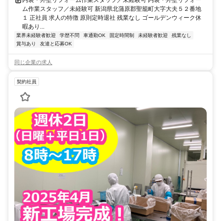
内装・外壁リフォーム作業スタッフ／未経験可 内装・外壁リフォー
ム作業スタッフ／未経験可 新潟県北蒲原郡聖籠町大字大夫５２番地
１ 正社員 求人の特徴 原則定時退社 残業なし ゴールデンウィーク休
暇あり...
業界未経験者歓迎
学歴不問
車通勤OK
固定時間制
未経験者歓迎
残業なし
賞与あり
友達と応募OK
同じ企業の求人
契約社員