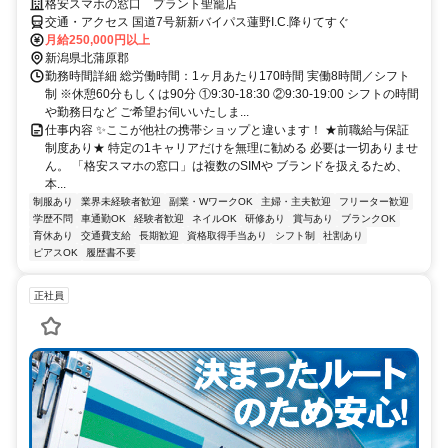
格安スマホの窓口 プラント聖籠店
交通・アクセス 国道7号新新バイパス蓮野I.C.降りてすぐ
月給250,000円以上
新潟県北蒲原郡
勤務時間詳細 総労働時間：1ヶ月あたり170時間 実働8時間／シフト
制 ※休憩60分もしくは90分 ①9:30-18:30 ②9:30-19:00 シフトの時間
や勤務日など ご希望お伺いいたしま...
仕事内容 ✨ここが他社の携帯ショップと違います！ ★前職給与保証
制度あり★ 特定の1キャリアだけを無理に勧める 必要は一切ありませ
ん。 「格安スマホの窓口」は複数のSIMや ブランドを扱えるため、
本...
制服あり
業界未経験者歓迎
副業・WワークOK
主婦・主夫歓迎
フリーター歓迎
学歴不問
車通勤OK
経験者歓迎
ネイルOK
研修あり
賞与あり
ブランクOK
育休あり
交通費支給
長期歓迎
資格取得手当あり
シフト制
社割あり
ピアスOK
履歴書不要
正社員