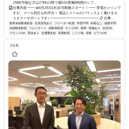
25時(可能な方は27時)の間で週5日/実働8時間のシフ...
仕事内容 ━━ 📅8月26日(水)在宅勤務スタート！━━ 受電がメインで
すが、メール対応も約半分！ 電話とメールのバランスよく働けるカ
スタマーサポートです♪ ━━━━━━━━━━━━━━ 📋 仕事...
業界未経験者歓迎
社員登用あり
フリーター歓迎
学歴不問
転勤なし
経験不問
未経験者歓迎
フルリモート
経験者歓迎
ネイルOK
夜間
研修あり
在宅OK
ブランクOK
育休あり
交通費支給
長期歓迎
シフト制
深夜
ピアスOK
正社員