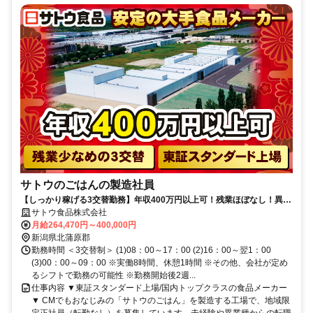
サトウのごはんの製造社員
【しっかり稼げる3交替勤務】年収400万円以上可！残業ほぼなし！異業
種からの転職者も多数活躍中！
サトウ食品株式会社
月給264,470円～400,000円
新潟県北蒲原郡
勤務時間 ＜3交替制＞ (1)08：00～17：00 (2)16：00～翌1：00
(3)00：00～09：00 ※実働8時間、休憩1時間 ※その他、会社が定め
るシフトで勤務の可能性 ※勤務開始後2週...
仕事内容 ▼東証スタンダード上場/国内トップクラスの食品メーカー
▼ CMでもおなじみの「サトウのごはん」を製造する工場で、地域限
定正社員（転勤なし）を募集しています。未経験や異業種からの転職