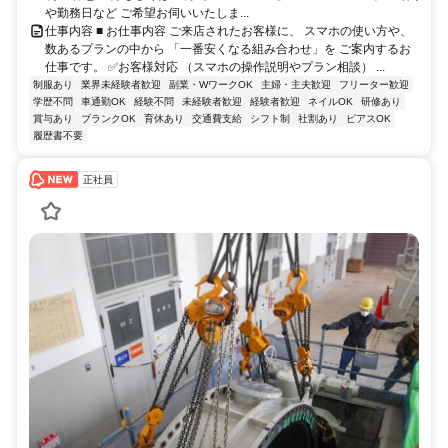
や勤務日など ご希望お伺いいたしま...
仕事内容 ■ お仕事内容 ご来店されたお客様に、 スマホの使い方や、
数あるプランの中から 「一番安くなる組み合わせ」を ご案内するお
仕事です。 ✅️お客様対応 （スマホの操作説明やプラン相談） ...
制服あり
業界未経験者歓迎
副業・WワークOK
主婦・主夫歓迎
フリーター歓迎
学歴不問
車通勤OK
経験不問
未経験者歓迎
経験者歓迎
ネイルOK
研修あり
賞与あり
ブランクOK
育休あり
交通費支給
シフト制
社割あり
ピアスOK
履歴書不要
正社員