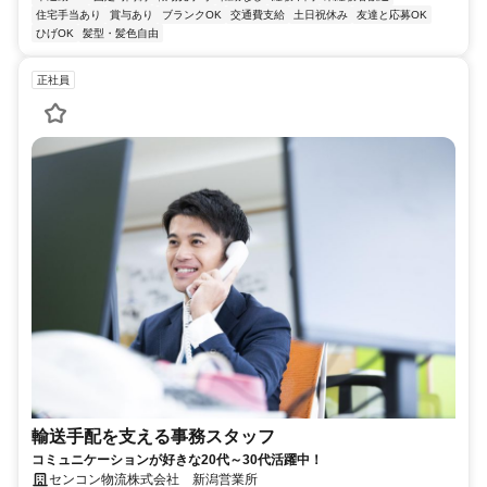
住宅手当あり
賞与あり
ブランクOK
交通費支給
土日祝休み
友達と応募OK
ひげOK
髪型・髪色自由
正社員
輸送手配を支える事務スタッフ
コミュニケーションが好きな20代～30代活躍中！
センコン物流株式会社 新潟営業所