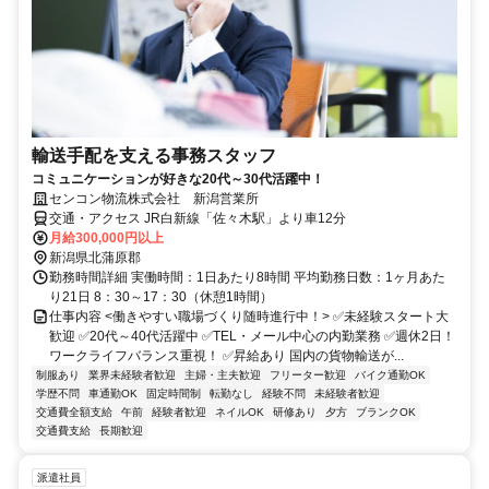
輸送手配を支える事務スタッフ
コミュニケーションが好きな20代～30代活躍中！
センコン物流株式会社 新潟営業所
交通・アクセス JR白新線「佐々木駅」より車12分
月給300,000円以上
新潟県北蒲原郡
勤務時間詳細 実働時間：1日あたり8時間 平均勤務日数：1ヶ月あた
り21日 8：30～17：30（休憩1時間）
仕事内容 <働きやすい職場づくり随時進行中！> ✅未経験スタート大
歓迎 ✅20代～40代活躍中 ✅TEL・メール中心の内勤業務 ✅週休2日！
ワークライフバランス重視！ ✅昇給あり 国内の貨物輸送が...
制服あり
業界未経験者歓迎
主婦・主夫歓迎
フリーター歓迎
バイク通勤OK
学歴不問
車通勤OK
固定時間制
転勤なし
経験不問
未経験者歓迎
交通費全額支給
午前
経験者歓迎
ネイルOK
研修あり
夕方
ブランクOK
交通費支給
長期歓迎
派遣社員