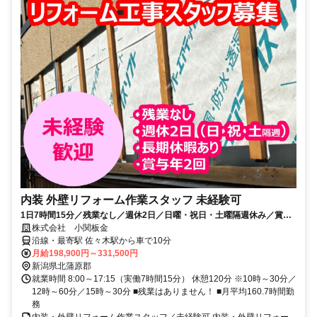
内装 外壁リフォーム作業スタッフ 未経験可
1日7時間15分／残業なし／週休2日／日曜・祝日・土曜隔週休み／賞与
年2回／未経験歓迎／独立支援制度あり
株式会社 小関板金
沿線・最寄駅 佐々木駅から車で10分
月給198,900円～331,500円
新潟県北蒲原郡
就業時間 8:00～17:15（実働7時間15分） 休憩120分 ※10時～30分／
12時～60分／15時～30分 ■残業はありません！ ■月平均160.7時間勤
務