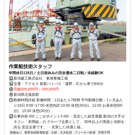
作業船技術スタッフ
年間休日128日／土日祝休みの完全週休二日制／未経験OK
新潟建工株式会社 東港整備工場
交通・アクセス 新新バイパス「蓮野」ICから車で約6分
月給200,000円～300,000円
新潟県北蒲原郡
勤務時間詳細 実働時間：1日あたり7時間 平均勤務日数：1ヶ月あた
り19日 8:00~17:00 休憩内訳:10:00 休憩(30分)、12:00 お昼休憩(60
分)、15:00 休憩(30分) ...
仕事内容 ////// ここがポイント!! ////// ・安定した経営基盤 新潟の大手ゼ
ネコン「本間組」の グループ企業として、 30年以上の実績と信頼を
誇る 安定企業です。 ・充実した待遇と福...
制服あり
業界未経験者歓迎
主婦・主夫歓迎
フリーター歓迎
学歴不問