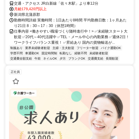
交通・アクセス JR白新線「佐々木駅」より車12分
月給179,420円以上
新潟県北蒲原郡
勤務時間詳細 実働時間：1日あたり8時間 平均勤務日数：1ヶ月あた
り21日 8：30～17：30（休憩1時間）
仕事内容 <働きやすい職場づくり随時進行中！> ✅未経験スタート大
歓迎 ✅20代～40代活躍中 ✅TEL・メール中心の内勤業務 ✅週休2日！
ワークライフバランス重視！ ✅昇給あり 国内の貨物輸送が...
制服あり
業界未経験者歓迎
主婦・主夫歓迎
フリーター歓迎
バイク通勤OK
学歴不問
車通勤OK
固定時間制
転勤なし
経験不問
未経験者歓迎
交通費全額支給
午前
ネイルOK
夕方
ブランクOK
交通費支給
長期歓迎
正社員