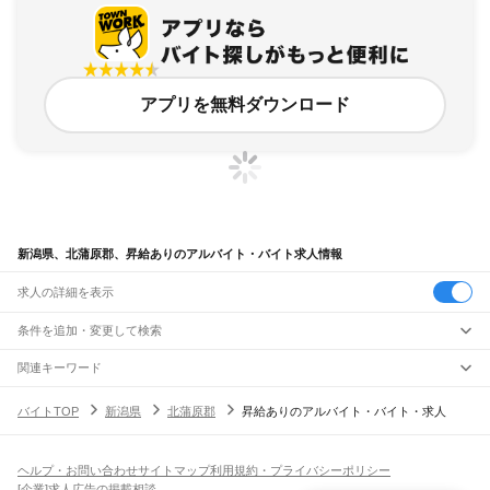
アプリを無料ダウンロード
新潟県、北蒲原郡、昇給ありのアルバイト・バイト求人情報
求人の詳細を表示
条件を追加・変更して検索
市区町村を追加・変更
関連キーワード
新潟県 東蒲原郡 高校生可
新潟県 西蒲原郡 パート50代
新潟県 北蒲原郡 夕方 夜
新潟県
駅を追加・変更
バイトTOP
新潟県
北蒲原郡
昇給ありのアルバイト・バイト・求人
新潟県 南蒲原郡 正社員 田上町
新潟県 高給
新潟県
すべて
新潟市
すべて
職種を追加・変更
JR羽越本線
北区
東区
中央区
江南区
秋葉区
南区
西区
西蒲区
新津駅
京ケ瀬駅
水原駅
神山駅
月岡駅
中浦駅
新発田駅
加治駅
金塚駅
中条駅
平木田駅
飲食・フードサービス
ヘルプ・お問い合わせ
サイトマップ
利用規約・プライバシーポリシー
長岡市
三条市
柏崎市
新発田市
小千谷市
加茂市
十日町市
見附市
村上市
燕市
特徴を追加・変更
坂町駅
平林駅
岩船町駅
村上駅
間島駅
越後早川駅
桑川駅
今川駅
越後寒川駅
勝木駅
飲食・フードサービス
すべて
[企業]求人広告の掲載相談