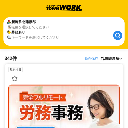
新潟県
北蒲原郡
職種を選択してください
昇給あり
キーワードを選択してください
342件
条件保存
関連度順
契約社員