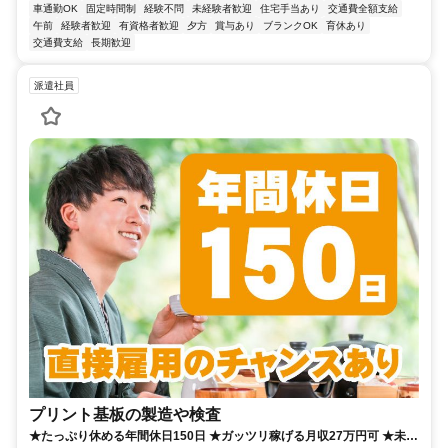
車通勤OK
固定時間制
経験不問
未経験者歓迎
住宅手当あり
交通費全額支給
午前
経験者歓迎
有資格者歓迎
夕方
賞与あり
ブランクOK
育休あり
交通費支給
長期歓迎
派遣社員
プリント基板の製造や検査
★たっぷり休める年間休日150日 ★ガッツリ稼げる月収27万円可 ★未経