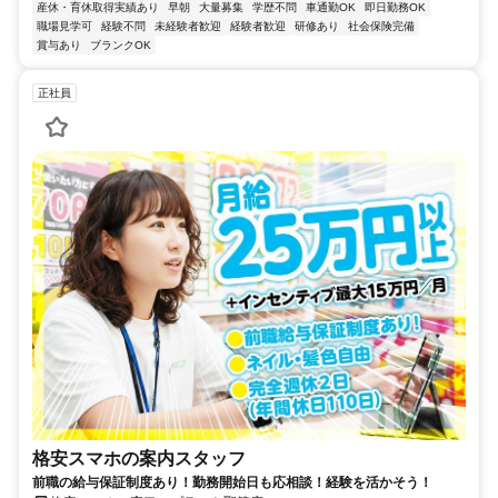
産休・育休取得実績あり
早朝
大量募集
学歴不問
車通勤OK
即日勤務OK
職場見学可
経験不問
未経験者歓迎
経験者歓迎
研修あり
社会保険完備
賞与あり
ブランクOK
正社員
格安スマホの案内スタッフ
前職の給与保証制度あり！勤務開始日も応相談！経験を活かそう！