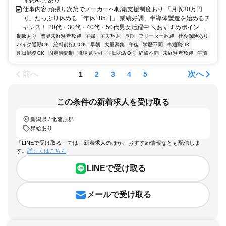
休憩95分あり
仕事内容 頑張り次第でメーカーへ転籍支援制度あり 「月収30万円
可」たっぷり休める「年休185日」 業績好調、半導体製造を始めるチ
ャンス！ 20代・30代・40代・50代男女活躍中 ＼おすすめポイン...
制服あり
業界未経験者歓迎
主婦・主夫歓迎
長期
フリーター歓迎
社会保険あり
バイク通勤OK
給料前払いOK
早朝
大量募集
午後
学歴不問
車通勤OK
即日勤務OK
固定時間制
職場見学可
平日のみOK
経験不問
未経験者歓迎
午前
前へ
次へ
1
2
3
4
5
この条件の新着求人を受け取る
新潟県 / 北蒲原郡
昇給あり
「LINEで受け取る」では、新着求人のほか、おすすめ情報なども配信しま
す。
詳しくはこちら
LINEで受け取る
メールで受け取る