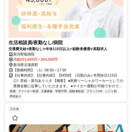
生活相談員/夜勤なし/病院
交通費支給⭐️夜勤なし✨年休110日以上✅️経験者優遇✨高額求人
新潟聖籠病院
月給201,600円～264,000円
新潟県北蒲原郡
【勤務時間】 （1）08:30～17:30
【仕事内容】 【仕事内容】 【MSW】《日勤のみ♪ 年間休日115日
◎》昇給・賞与あり☆彡 【概要】 ●医療ソーシャルワーカーとしての
業務全般に従事していただきます。 ●マイカー通勤が可能ですので...
長期
フリーター歓迎
大量募集
学歴不問
経験者歓迎
ブランクOK
シフト制
昇給あり
正社員