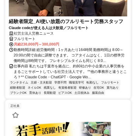
経験者限定_AI使い放題のフルリモート労務スタッフ
Claude codeが使える人は大歓迎／フルリモート
社労士法人労務ニュース
フルリモート
月給230,000円～300,000円
勤務時間詳細 総労働時間：1ヶ月あたり164時間 勤務時間は 8:00～
20:00の間で自由に調整できます。 コアタイムはなく、1日の標準労
働時間は8時間です。 フレキシブルタイムも同じく 8:0...
仕事内容 私たちは千葉市を拠点に、約80社の中小企業の人事労務を
まるごとサポートしている社労士法人です。 **他の事務所と違うとこ
ろ？** Claude Code・ChatGPT・Google Wo...
ランチタイム
主婦・主夫歓迎
学歴不問
職場見学可
転勤なし
フルリモート
経験者歓迎
ネイルOK
残業なし
有資格者歓迎
研修あり
在宅OK
賞与あり
ブランクOK
育休あり
長期歓迎
ピアスOK
土日祝休み
服装自由
正社員