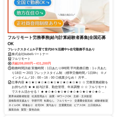
フルリモート労務事務|給与計算経験者募集|全国応募
OK
フレックスタイム✨子育て世代60％活躍中✨在宅勤務手当あり
株式会社kubellパートナー
フルリモート
月給208,000円～431,200円
勤務時間詳細 実働時間：1日あたり8時間 平均勤務日数：1ヶ月あた
り18日 〜 20日 フレックスタイム制 （標準労働時間／1日8h） ※メ
インタイム／10：00～16：00 ◎残業少なめ！ 月平...
仕事内容 ★☆★☆★☆★☆★☆★☆★☆★☆★☆ ☆ 労務実務経験を
お持ちの方 ★ ★ 給与計算、勤怠管理、年末調整 ☆ ☆ フルリモート
でスキル活かせる！ ★ ★☆★☆★☆★☆★☆★☆★☆★☆★☆ ...
業界未経験者歓迎
社員登用あり
副業・WワークOK
主婦・主夫歓迎
資格取得支援あり
学歴不問
転勤なし
フルリモート
交通費全額支給
経験者歓迎
ネイルOK
研修あり
在宅OK
賞与あり
交通費支給
ピアスOK
土日祝休み
服装自由
髪型・髪色自由