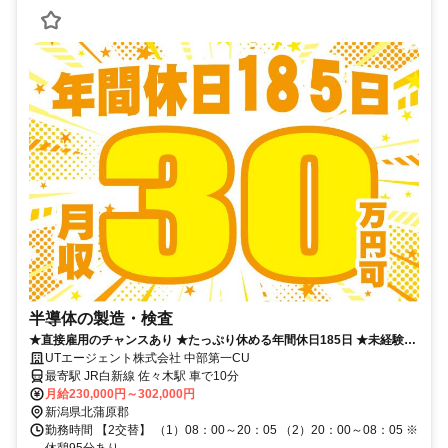
半導体の製造・検査
★直接雇用のチャンスあり ★たっぷり休める年間休日185日 ★未経験者
歓迎！髪型・髪色自由
UTエージェント株式会社 中部第一CU
最寄駅 JR白新線 佐々木駅 車で10分
月給230,000円～302,000円
新潟県北蒲原郡
勤務時間 【2交替】 （1）08：00～20：05 （2）20：00～08：05 ※