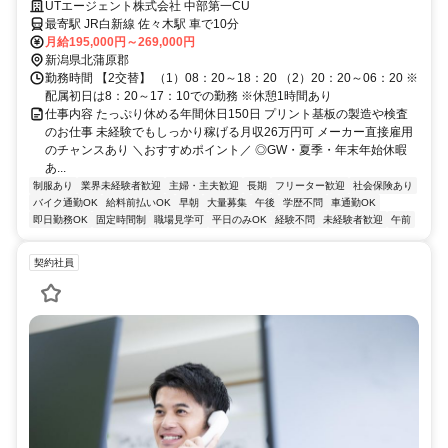
験OK＆ブランクOK
UTエージェント株式会社 中部第一CU
最寄駅 JR白新線 佐々木駅 車で10分
月給195,000円～269,000円
新潟県北蒲原郡
勤務時間 【2交替】 （1）08：20～18：20 （2）20：20～06：20 ※
配属初日は8：20～17：10での勤務 ※休憩1時間あり
仕事内容 たっぷり休める年間休日150日 プリント基板の製造や検査
のお仕事 未経験でもしっかり稼げる月収26万円可 メーカー直接雇用
のチャンスあり ＼おすすめポイント／ ◎GW・夏季・年末年始休暇
あ...
制服あり
業界未経験者歓迎
主婦・主夫歓迎
長期
フリーター歓迎
社会保険あり
バイク通勤OK
給料前払いOK
早朝
大量募集
午後
学歴不問
車通勤OK
即日勤務OK
固定時間制
職場見学可
平日のみOK
経験不問
未経験者歓迎
午前
契約社員