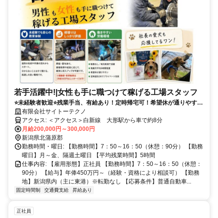
若手活躍中!|女性も手に職つけて稼げる工場スタッフ
⭐未経験者歓迎⭐残業手当、有給あり！定時帰宅可！希望休が通りやすく
プライベート充実！自分らしく働ける職場です！
有限会社サイトーテクノ
アクセス: ＜アクセス＞白新線 大形駅から車で約8分
月給200,000円～300,000円
新潟県北蒲原郡
勤務時間・曜日: 【勤務時間】7：50～16：50（休憩：90分） 【勤務
曜日】月～金、隔週土曜日 【平均残業時間】5時間
仕事内容: 【雇用形態】正社員 【勤務時間】7：50～16：50（休憩：
90分） 【給与】年俸450万円～（経験・資格により相談可） 【勤務
地】新潟県内（主に東港）※転勤なし 【応募条件】普通自動車...
固定時間制
交通費支給
昇給あり
正社員