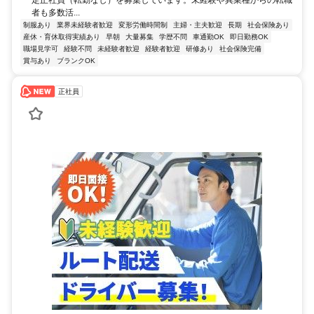
者も多数活...
制服あり
業界未経験者歓迎
変形労働時間制
主婦・主夫歓迎
長期
社会保険あり
産休・育休取得実績あり
早朝
大量募集
学歴不問
車通勤OK
即日勤務OK
職場見学可
経験不問
未経験者歓迎
経験者歓迎
研修あり
社会保険完備
賞与あり
ブランクOK
正社員