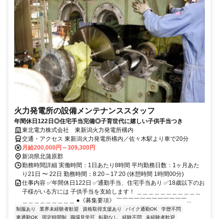
火力発電所の設備メンテナンススタッフ
年間休日122日◎住宅手当完備◎子育世代に嬉しい子供手当つき
東北電力株式会社 東新潟火力発電所構内
交通・アクセス 東新潟火力発電所構内／佐々木駅より車で20分
月給200,000円～309,300円
新潟県北蒲原郡
勤務時間詳細 実働時間：1日あたり8時間 平均勤務日数：1ヶ月あた
り21日 〜 22日 勤務時間：8:20～17:20 (休憩時間 1時間00分)
仕事内容 ✅年間休日122日 ✅通勤手当、住宅手当あり ✅18歳以下のお
子様がいる方には 子供手当を支給します！ ＿＿＿＿＿＿＿＿＿＿＿
＿＿＿＿＿＿＿＿＿ ●《募集要項》 ￣￣￣￣￣￣￣￣￣￣￣￣...
制服あり
業界未経験者歓迎
資格取得支援あり
バイク通勤OK
学歴不問
車通勤OK
固定時間制
職場見学可
転勤なし
経験不問
未経験者歓迎