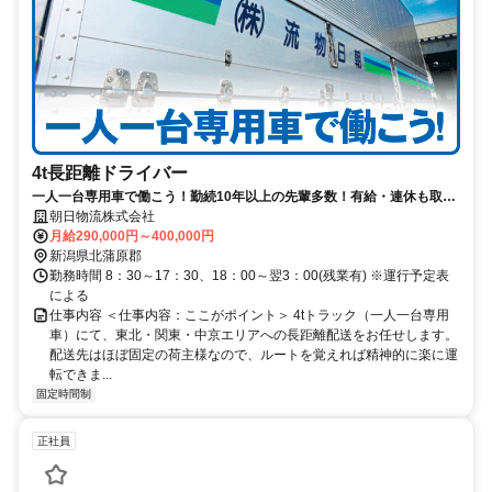
4t長距離ドライバー
一人一台専用車で働こう！勤続10年以上の先輩多数！有給・連休も取り
やすい職場！
朝日物流株式会社
月給290,000円～400,000円
新潟県北蒲原郡
勤務時間 8：30～17：30、18：00～翌3：00(残業有) ※運行予定表
による
仕事内容 ＜仕事内容：ここがポイント＞ 4tトラック（一人一台専用
車）にて、東北・関東・中京エリアへの長距離配送をお任せします。
配送先はほぼ固定の荷主様なので、ルートを覚えれば精神的に楽に運
転できま...
固定時間制
正社員