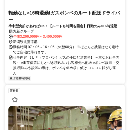
転勤なし×16時退勤!ガスボンベのルート配送ドライバ
ー
準中型免許があればOK！【ルートも時間も固定】日勤のみ×16時退勤だ
から安定した生活リズムで無理なく長く続けられます◎
丸新グループ
年俸3,200,000円～3,400,000円
新潟県北蒲原郡
勤務時間 07：05～16：05（休憩60分） ※ほとんど残業はなく定時
でご自宅に帰れます。
仕事内容 【ＬＰ（プロパン）ガスの小口配送業務】 ～主なお仕事内
容～ ○出荷伝票にもとづき積込み ○お客様先へ配送 ○ボンベ設置・交
換 積込みや設置の際は、ボンベを斜め横に傾け コロコロ転がし運
ん...
変形労働時間制
正社員