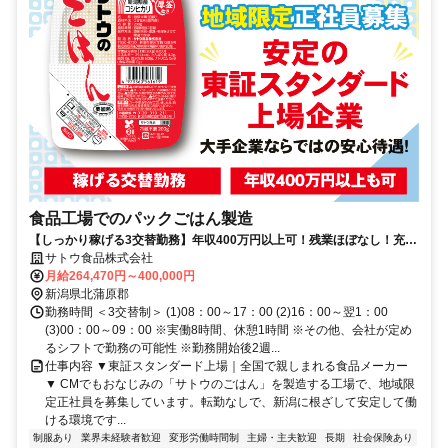
食品工場でのパックごはん製造
【しっかり稼げる3交替勤務】年収400万円以上可！残業ほぼなし！充実
の福利厚生で社員をサポート
サトウ食品株式会社
月給264,470円～400,000円
新潟県北蒲原郡
勤務時間 ＜3交替制＞ (1)08：00～17：00 (2)16：00～翌1：00
(3)00：00～09：00 ※実働8時間、休憩1時間 ※その他、会社が定め
るシフトで勤務の可能性 ※勤務開始後2週...
仕事内容 ▼東証スタンダード上場｜全国で親しまれる食品メーカー
▼ CMでもおなじみの「サトウのごはん」を製造する工場で、地域限
定正社員を募集しています。転勤なしで、新潟に根ざして安定して働
ける環境です...
制服あり
業界未経験者歓迎
変形労働時間制
主婦・主夫歓迎
長期
社会保険あり