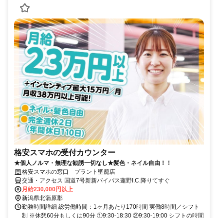
格安スマホの受付カウンター
★個人ノルマ・無理な勧誘一切なし★髪色・ネイル自由！！
格安スマホの窓口 プラント聖籠店
交通・アクセス 国道7号新新バイパス蓮野I.C.降りてすぐ
月給230,000円以上
新潟県北蒲原郡
勤務時間詳細 総労働時間：1ヶ月あたり170時間 実働8時間／シフト
制 ※休憩60分もしくは90分 ①9:30-18:30 ②9:30-19:00 シフトの時間