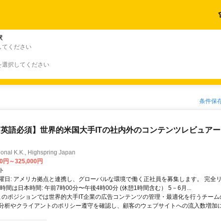
駅
してください
を選択してください
条件保
英語必須】世界的米国大手ITの社内外のコンテンツレビュア
ional K.K., Highspring Japan
00円～325,000円
ト
曜日: アメリカ拠点と連携し、グローバルな環境で働く正社員を募集します。 完全
時間は日本時間: 午前7時00分〜午後4時00分 (休憩1時間含む） 5－6月...
 このポジションでは世界的大手IT企業の広告コンテンツの管理・最適化を行うチー
分析やクライアントのポリシー遵守を確認し、顧客のウェブサイトへの流入数増加