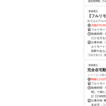
固定時間制
フ
業務委託
【フルリモ
株式会社Fount
月給270,0
フルリモー
勤務時間・
だける方を
仕事内容:
ルリモート
経験やあな
フルリモート
業務委託
完全在宅勤
メリービズ株
時給1,23
フルリモー
勤務時間・曜
間）で満たす
計【15時間】
仕事内容:
全在宅・フ