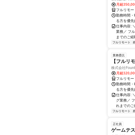
月給350,0
フルリモー
勤務時間・
る方を優先
仕事内容:
業務／ フ
までのご経
フルリモート
業務委託
【フルリモ
株式会社Fount
月給320,0
フルリモー
勤務時間・
る方を優先
仕事内容:
グ業務／ 
れまでのご
フルリモート
正社員
ゲームテ