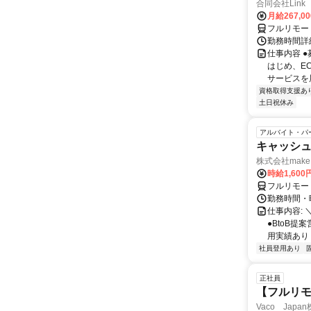
合同会社Link
月給267,0
フルリモー
勤務時間詳細
仕事内容 
はじめ、E
サービスを展
資格取得支援あ
土日祝休み
アルバイト・パ
キャッシュ
株式会社make 
時給1,60
フルリモー
勤務時間・曜
仕事内容: 
●BtoB
用実績あり ◇
社員登用あり
正社員
【フルリモ
Vaco Japa