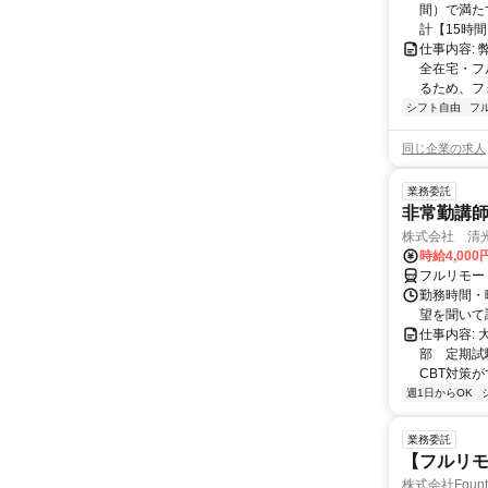
間）で満たす
計【15時間】
仕事内容:
全在宅・フ
るため、フ
シフト自由
フ
同じ企業の求人
業務委託
非常勤講
株式会社 清
時給4,00
フルリモー
勤務時間・曜
望を聞いて
仕事内容:
部 定期試
CBT対策
週1日からOK
業務委託
【フルリモ
株式会社Fount