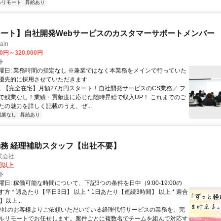
ルリモート
昇給あり
ート】自社開発Webサービスのカスタマーサポートメンバー
ain
00円～320,000円
ト
曜日: 業務時間の指定なし ※兼業ではなく本業務をメインで行っていた
優先的に採用させていただきます
 ＼ 【完全在宅】月額27万円スタート！自社開発サービスのCS業務／ フ
で残業なし！業績・貢献度に応じた随時昇給で収入UP！ これまでのご
たの魅力を詳しく記載のうえ、ぜ...
残業なし
昇給あり
務 経理補助スタッフ【出社不要】
式会社
2円以上
ト
日: 稼働可能な時間について、下記3つの条件を日中（9:00-19:00の
方 * 週あたり【平日3日】 以上 * 1日あたり【連続3時間】 以上 * 週合
以上...
 弊社のお客様よりご依頼いただいている経理代行サービスの業務を、完
ルリモートでお任せします。案件ごとに複数名でチームを組んで対応す