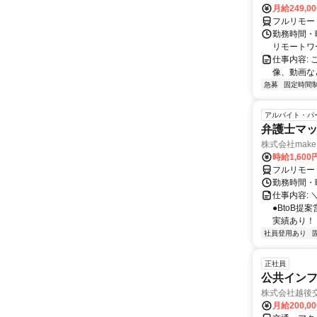
月給249,0
フルリモー
勤務時間・
リモートワ
仕事内容:
像、動画な
急募
固定時間
アルバイト・パ
弁護士マッ
株式会社make 
時給1,60
フルリモー
勤務時間・曜
仕事内容: 
●BtoB
実績あり！ ◇
社員登用あり
正社員
公共インフ
株式会社越後
月給200,0