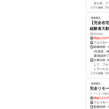
るため、フ
シフト自由
フ
業務委託
【完全在宅
経験者大
(株)Grabit
時給2,000
フルリモー
勤務時間・
(生徒様、
週(面談終了
仕事内容:
して、フル
していただ
シフト自由
フ
業務委託
完全リモー
メリービズ株
時給1,23
フルリモー
勤務時間・曜