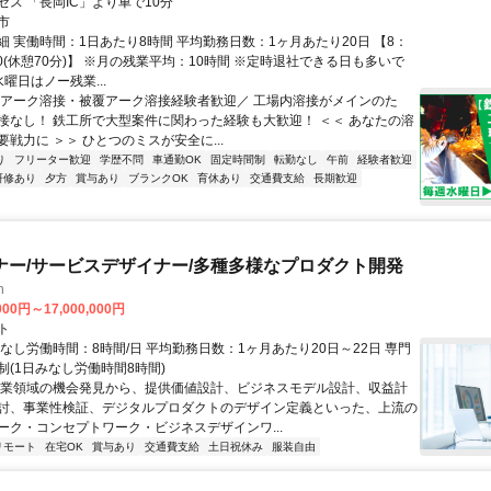
セス 「長岡IC」より車で10分
市
細 実働時間：1日あたり8時間 平均勤務日数：1ヶ月あたり20日 【8：
10(休憩70分)】 ※月の残業平均：10時間 ※定時退社できる日も多いで
水曜日はノー残業...
＼アーク溶接・被覆アーク溶接経験者歓迎／ 工場内溶接がメインのた
接なし！ 鉄工所で大型案件に関わった経験も大歓迎！ ＜＜ あなたの溶
戦力に ＞＞ ひとつのミスが安全に...
り
フリーター歓迎
学歴不問
車通勤OK
固定時間制
転勤なし
午前
経験者歓迎
研修あり
夕方
賞与あり
ブランクOK
育休あり
交通費支給
長期歓迎
ナー/サービスデザイナー/多種多様なプロダクト開発
h
000円～17,000,000円
ト
なし労働時間：8時間/日 平均勤務日数：1ヶ月あたり20日～22日 専門
制(1日みなし労働時間8時間)
事業領域の機会発見から、提供価値設計、ビジネスモデル設計、収益計
討、事業性検証、デジタルプロダクトのデザイン定義といった、上流の
ーク・コンセプトワーク・ビジネスデザインワ...
リモート
在宅OK
賞与あり
交通費支給
土日祝休み
服装自由