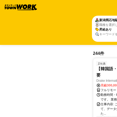
新潟県
石地
職種を選択
昇給あり
キーワード
244件
正社員
【韓国語・
要
Drake Internat
月給300,0
フルリモー
勤務時間・
です。 業務
仕事内容:
て、データ
た...