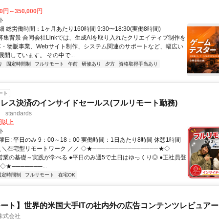
00円～350,000円
ト
 総労働時間：1ヶ月あたり160時間 9:30〜18:30(実働8時間)
●募集背景 合同会社Linkでは、生成AIを取り入れたクリエイティブ制作を
C・物販事業、Webサイト制作、システム関連のサポートなど、幅広い
開しています。 その中で...
り
固定時間制
フルリモート
午前
研修あり
夕方
資格取得手当あり
ート
レス決済のインサイドセールス(フルリモート勤務)
standards
0円以上
ト
日: 平日のみ 9：00～18：00 実働時間：1日あたり8時間 休憩1時間
＼＼在宅型リモートワーク ／／ ◇★───────────────★◇
提案営業の基礎～実践が学べる ●平日のみ週5で土日はゆっくり◎ ●正社員登
★───────...
固定時間制
フルリモート
在宅OK
ート】世界的米国大手ITの社内外の広告コンテンツレビュアー
n株式会社