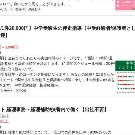
ォローし合いながら働くことができます。...
ルリモート
在宅OK
昇給あり
/1件20,000円】中学受験生の伴走指導【中受経験者/保護者と
歓迎】
円～3,000円
ト
曜日: 生徒ひとりあたりの実働時間のイメージです。 * 面談：1時間/週
保護者様と相談の上時間を決定します。) * 週間スケジュール作成：30分/
後に取り組んでいた...
 中学受験生へのコーチング指導になります！ あなたの経験と知識を活か
リモートで悩める中学受験生と保護者の相談に乗り、中学受験の伴走を
きます。 中学受験経験・指導経験が...
ルリモート
在宅OK
ト 経理事務・経理補助/扶養内で働く【出社不要】
式会社
2円以上
ト
日: 稼働可能な時間について、下記3つの条件を日中（9:00-19:00の