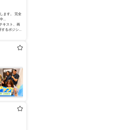
します。 完全
..
るテキスト、画
るポジシ...