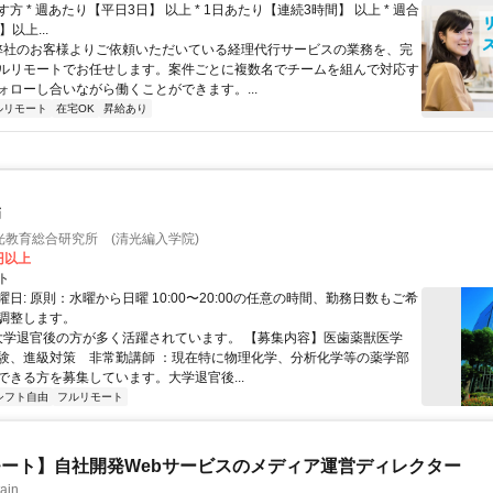
方 * 週あたり【平日3日】 以上 * 1日あたり【連続3時間】 以上 * 週合
以上...
 弊社のお客様よりご依頼いただいている経理代行サービスの業務を、完
ルリモートでお任せします。案件ごとに複数名でチームを組んで対応す
ォローし合いながら働くことができます。...
ルリモート
在宅OK
昇給あり
師
光教育総合研究所 (清光編入学院)
0円以上
ト
日: 原則：水曜から日曜 10:00〜20:00の任意の時間、勤務日数もご希
調整します。
 大学退官後の方が多く活躍されています。 【募集内容】医歯薬獣医学
験、進級対策 非常勤講師 ：現在特に物理化学、分析化学等の薬学部
ができる方を募集しています。大学退官後...
シフト自由
フルリモート
ート】自社開発Webサービスのメディア運営ディレクター
ain