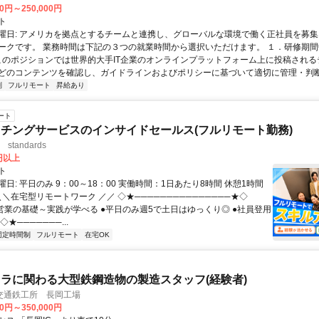
00円～250,000円
ト
曜日: アメリカを拠点とするチームと連携し、グローバルな環境で働く正社員を募集
ークです。 業務時間は下記の３つの就業時間から選択いただけます。 １．研修期間中.
 このポジションでは世界的大手IT企業のオンラインプラットフォーム上に投稿され
どのコンテンツを確認し、ガイドラインおよびポリシーに基づいて適切に管理・判断す
制
フルリモート
昇給あり
ート
チングサービスのインサイドセールス(フルリモート勤務)
standards
0円以上
ト
日: 平日のみ 9：00～18：00 実働時間：1日あたり8時間 休憩1時間
＼＼在宅型リモートワーク ／／ ◇★───────────────★◇
提案営業の基礎～実践が学べる ●平日のみ週5で土日はゆっくり◎ ●社員登用
★───────...
固定時間制
フルリモート
在宅OK
ラに関わる大型鉄鋼造物の製造スタッフ(経験者)
交通鉄工所 長岡工場
00円～350,000円