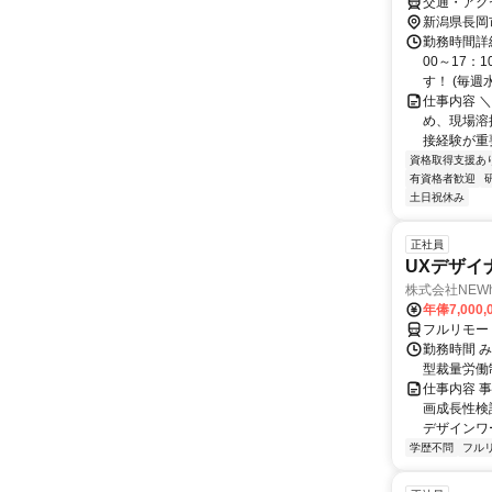
交通・アク
新潟県長岡
勤務時間詳
00～17：
す！ (毎週
仕事内容 
め、現場溶
接経験が重要
資格取得支援あ
有資格者歓迎
土日祝休み
正社員
UXデザイ
株式会社NEW
年俸7,000,
フルリモー
勤務時間 み
型裁量労働
仕事内容 
画成長性検
デザインワ
学歴不問
フル